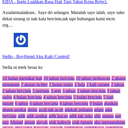
EIDA
-
Ingin Luahkan Rasa Hati Tapi Takut Kena Reject.
Assalamualaikum.. Saye dri selangor. Masalah saye ialah, saye suke
dekat sorang ni nak kata bercinta,tak tapi hubungan kami mcm
org…
Stello
-
Boyfriend Aku Kaki Control!
Stella ni tetek besar ke
10 bulan memikat hati
10 tahun bercinta
10 tahun berkawan
2 akaun
instagram
2 akaun twitter
2 bulan putus
2 hala
2 kali curang
2 tahun
2 tahun bercinta
3 penjuru
3 segi
3 tahun
3 tahun bercinta
3 tahun
nafsu
4 bulan bercinta
4 tahun bercinta
5 bulan bercinta
5 hari
ignore
6 tahun
6 tahun bercinta
8 tahun bercinta
9 bulan
abaikan
abang angkat
abdul
acuh tak acuh
adakah peluang
adam
adat
bercinta
adik
adik angkat
adik kacau
adik tak suka
afiq
agama
age
gap
Ahmad
aiman
aisyah
ajak kahwin
ajak tunang
aku mengandung