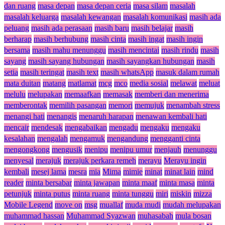
dan ruang
masa depan
masa depan ceria
masa silam
masalah
masalah keluarga
masalah kewangan
masalah komunikasi
masih ada
peluang
masih ada perasaan
masih baru
masih belajar
masih
berharap
masih berhubung
masih cinta
masih ingat
masih ingin
bersama
masih mahu menunggu
masih mencintai
masih rindu
masih
sayang
masih sayang hubungan
masih sayangkan hubungan
masih
setia
masih teringat
masih text
masih whatsApp
masuk dalam rumah
mata duitan
matang
matlamat
mcg
mco
media sosial
melawat
meluat
melulu
melupakan
memaafkan
memasak
memberi dan menerima
memberontak
memilih pasangan
memori
memujuk
menambah stress
menangi hati
menangis
menaruh harapan
menawan kembali hati
mencair
mendesak
mengabaikan
mengadu
mengaku
mengaku
kesalahan
mengalah
mengamuk
mengandung
mengganti cinta
mengongkong
mengusik
menipu
menipu umur
menjauh
menunggu
menyesal
merajuk
merajuk perkara remeh
merayu
Merayu ingin
kembali
mesej lama
mesra
mia
Mima
mimie
minat
minat lain
mind
reader
minta bersabar
minta jawapan
minta maaf
minta masa
minta
petunjuk
minta putus
minta ruang
minta tunggu
miri
miskin
mizza
Mobile Legend
move on
msg
muallaf
muda mudi
mudah melupakan
muhammad hassan
Muhammad Syazwan
muhasabah
mula bosan