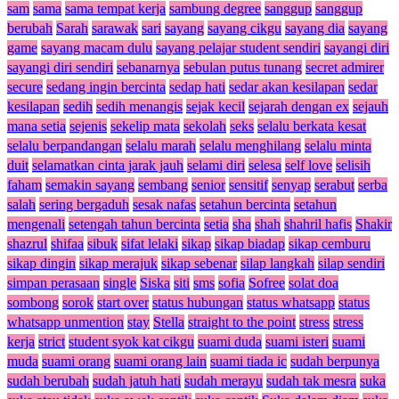
sam
sama
sama tempat kerja
sambung degree
sanggup
sanggup
berubah
Sarah
sarawak
sari
sayang
sayang cikgu
sayang dia
sayang
game
sayang macam dulu
sayang pelajar student sendiri
sayangi diri
sayangi diri sendiri
sebanarnya
sebulan putus tunang
secret admirer
secure
sedang ingin bercinta
sedap hati
sedar akan kesilapan
sedar
kesilapan
sedih
sedih menangis
sejak kecil
sejarah dengan ex
sejauh
mana setia
sejenis
sekelip mata
sekolah
seks
selalu berkata kesat
selalu berpandangan
selalu marah
selalu menghilang
selalu minta
duit
selamatkan cinta jarak jauh
selami diri
selesa
self love
selisih
faham
semakin sayang
sembang
senior
sensitif
senyap
serabut
serba
salah
sering bergaduh
sesak nafas
setahun bercinta
setahun
mengenali
setengah tahun bercinta
setia
sha
shah
shahril hafis
Shakir
shazrul
shifaa
sibuk
sifat lelaki
sikap
sikap biadap
sikap cemburu
sikap dingin
sikap merajuk
sikap sebenar
silap langkah
silap sendiri
simpan perasaan
single
Siska
siti
sms
sofia
Sofree
solat doa
sombong
sorok
start over
status hubungan
status whatsapp
status
whatsapp unmention
stay
Stella
straight to the point
stress
stress
kerja
strict
student syok kat cikgu
suami duda
suami isteri
suami
muda
suami orang
suami orang lain
suami tiada ic
sudah berpunya
sudah berubah
sudah jatuh hati
sudah merayu
sudah tak mesra
suka