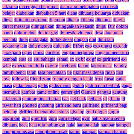
tak suka
dia enggan berjumpa
dia mahu melupakan
dia masih
belajar
diabaikan
diabaikan 5 hari
diana
dibuang keluarga
diduakan
dieya
difitnah boyfriend
dijemput
dikejar
Dilema
dilemma
dingin
direct message
ditinggalkan
ditinggalkan kekasih
ditipu
Diy
doktor
bantu
doktor cinta
doktor gigi
domestic violence
dosa
dua bulan
bercinta
duda
duda gatal
duduk dekat
dugaan
duit
dulu lain
sekarang lain
dulu merayu
dulu suka
Effort
ego
ego tinggi
ego. ldr
jarak jauh
egois
emosi
encik m
enggan berjumpa
enggan menerima
kembali
eraa
eri
erti bahagia
esmail
ex
ex bf
ex gf
ex girlfriend
ex-
wife
expectation duda
exwife
facebook
faham
faktor masa
Family
family benci
farah
fasa percintaan
fie
fikir masa depan
fiqah
first
love
follow ig
friend zone
friendly dengan lelaki
frust
futsal
gadai
masa
gadai tenaga
gadis
gadis manis
gaduh
gaduh dan berbaik
gagal
memujuk
gambar
game online
gamer girl
Gamers
ganggu
gantung
tak bertali
gantung tidak bertali
Gar
get back
getback
gf
gf lain
gf
tawar hati
ghosted
ghosting
girfriend baru
girlfriend
girlfriend bagi
peluang
girlfriend menambah stress
give up
gold digger
gugur
gugurkan
guilt
guilt-trip
guru
guru pelajar
gym
habis madu sepah
dibuang
hack
hala tuju hubungan
halal
hamba allah
hambar
hampeh
hampir putus asa
handphone rosak
hanim
harapan
harapan hancur