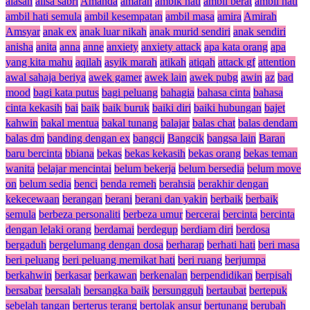
alasan
alisa sabri
Amanda
amarah
ambik hati
ambil berat
ambil hati
ambil hati semula
ambil kesempatan
ambil masa
amira
Amirah
Amsyar
anak ex
anak luar nikah
anak murid sendiri
anak sendiri
anisha
anita
anna
anne
anxiety
anxiety attack
apa kata orang
apa
yang kita mahu
aqilah
asyik marah
atikah
atiqah
attack gf
attention
awal sahaja beriya
awek gamer
awek lain
awek pubg
awin
az
bad
mood
bagi kata putus
bagi peluang
bahagia
bahasa cinta
bahasa
cinta kekasih
bai
baik
baik buruk
baiki diri
baiki hubungan
bajet
kahwin
bakal mentua
bakal tunang
balajar
balas chat
balas dendam
balas dm
banding dengan ex
bangcij
Bangcik
bangsa lain
Baran
baru bercinta
bbiana
bekas
bekas kekasih
bekas orang
bekas teman
wanita
belajar mencintai
belum bekerja
belum bersedia
belum move
on
belum sedia
benci
benda remeh
berahsia
berakhir dengan
kekecewaan
berangan
berani
berani dan yakin
berbaik
berbaik
semula
berbeza personaliti
berbeza umur
bercerai
bercinta
bercinta
dengan lelaki orang
berdamai
berdegup
berdiam diri
berdosa
bergaduh
bergelumang dengan dosa
berharap
berhati hati
beri masa
beri peluang
beri peluang memikat hati
beri ruang
berjumpa
berkahwin
berkasar
berkawan
berkenalan
berpendidikan
berpisah
bersabar
bersalah
bersangka baik
bersungguh
bertaubat
bertepuk
sebelah tangan
berterus terang
bertolak ansur
bertunang
berubah