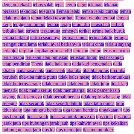
dengan kekasih
tebus salah
tegas
teguh
tegur
tekanan
tekanan
perasaan
teknologi
telegram
Teman lelaki
teman lelaki curang
teman
lelaki menjauh
teman lelaki tawar hati
Teman wanita terabai
tempat
kerja
tenggelam timbul
terabai
terapi
terapi diri
terasa hati
terbaik
terbuka hati
terburu
tergantung
terhegeh
terikat
terima baik buruk
terima hakikat
terima seadanya
terima semula
terima takdir
teringat
teringat cinta lama
terlalu awal berkahwin
terlalu cinta
terlalu sayang
terlanjur
terpikat
terpikat guru sendiri
tertekan
tertipu
terus mencuba
terus terang
teruskan atau putuskan
teruskan hidup
test pasangan
tetap pendirian
Thena
tiada hala tuju
tiada kad pengenalan
tiada
khabar
tiada rasa cinta
tiada salah
tiba tiba
tiba tiba putus
tiba-tiba
berubah
tiba-tiba minta putus
tidak balas mesej
tidak berkomunikasi
tidak berterus-terang
tidak contact
tidak endah
tidak jujur
tidak lagi
menarik
tidak mahu serius
tidak menghargai
tidak pamer kasih
sayang
tidak percaya
tidak pernah bersua
tidak reply whatsapp
tidak
sebagus
tidak secantik
tidak seperti dahulu
tidak tahu punca
tidur
tidur siang
tiga minggu bercinta
tiga tahun bercinta
tingakatan 4
tips
tips berubah
tips cara ldr
tips cara untuk move on
tips cinta
tips cinta
jarak jauh
tips hubungan jarak jauh
tips kahwin awal
tips kekalkan
hubungan jarak jauh
tips ldr
tips memujuk
tips memujuk ex