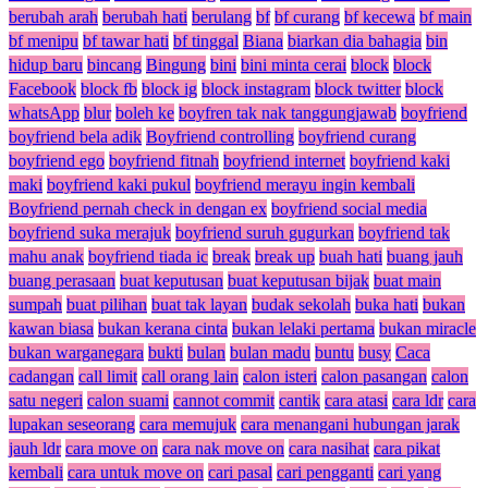
berubah arah
berubah hati
berulang
bf
bf curang
bf kecewa
bf main
bf menipu
bf tawar hati
bf tinggal
Biana
biarkan dia bahagia
bin
hidup baru
bincang
Bingung
bini
bini minta cerai
block
block
Facebook
block fb
block ig
block instagram
block twitter
block
whatsApp
blur
boleh ke
boyfren tak nak tanggungjawab
boyfriend
boyfriend bela adik
Boyfriend controlling
boyfriend curang
boyfriend ego
boyfriend fitnah
boyfriend internet
boyfriend kaki
maki
boyfriend kaki pukul
boyfriend merayu ingin kembali
Boyfriend pernah check in dengan ex
boyfriend social media
boyfriend suka merajuk
boyfriend suruh gugurkan
boyfriend tak
mahu anak
boyfriend tiada ic
break
break up
buah hati
buang jauh
buang perasaan
buat keputusan
buat keputusan bijak
buat main
sumpah
buat pilihan
buat tak layan
budak sekolah
buka hati
bukan
kawan biasa
bukan kerana cinta
bukan lelaki pertama
bukan miracle
bukan warganegara
bukti
bulan
bulan madu
buntu
busy
Caca
cadangan
call limit
call orang lain
calon isteri
calon pasangan
calon
satu negeri
calon suami
cannot commit
cantik
cara atasi
cara ldr
cara
lupakan seseorang
cara memujuk
cara menangani hubungan jarak
jauh ldr
cara move on
cara nak move on
cara nasihat
cara pikat
kembali
cara untuk move on
cari pasal
cari pengganti
cari yang