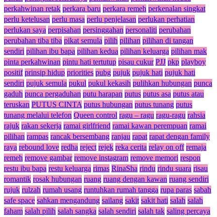
perkahwinan retak
perkara baru
perkara remeh
perkenalan singkat
perlu ketelusan
perlu masa
perlu penjelasan
perlukan perhatian
perlukan saya
perpisahan
persinggahan
personaliti
perubahan
perubahan tiba tiba
pikat semula
pilih
pilihan
pilihan di tangan
sendiri
pilihan ibu bapa
pilihan kedua
pilihan keluarga
pilihan mak
pinta perkahwinan
pintu hati tertutup
pisau cukur
PJJ
pkp
playboy
positif
prinsip hidup
priorities
pubg
pujuk
pujuk hati
pujuk hati
sendiri
pujuk semula
pukul
pukul kekasih
pulihkan hubungan
punca
gaduh
punca pergaduhan
putu harapan
putus
putus asa
putus atau
teruskan
PUTUS CINTA
putus hubungan
putus tunang
putus
tunang melalui telefon
Queen control
ragu – ragu
ragu-ragu
rahsia
rajuk
rakan sekerja
ramai girlfriend
ramai kawan perempuan
ramai
pilihan
rampas
rancak bersembang
ranjau
rapat
rapat dengan family
raya
rebound love
redha
reject
rejek
reka cerita
relay on off
remaja
remeh
remove gambar
remove instagram
remove memori
respon
restu ibu bapa
restu keluarga
rimas
RinaSha
rindu
rindu suara
risau
romantik
rosak hubungan
ruang
ruang dengan kawan
ruang sendiri
rujuk
rulzah
rumah usang
runtuhkan rumah tangga
rupa paras
sabah
safe space
sahkan mengandung
sailang
sakit
sakit hati
salah
salah
faham
salah pilih
salah sangka
salah sendiri
salah tak
saling percaya