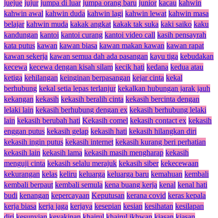
juejue
jujur
jumpa di luar
jumpa orang baru
junior
kacau
kahwin
kahwin awal
kahwin duda
kahwin lagi
kahwin lewat
kahwin masa
belajar
kahwin muda
kakak angkat
kakak tak suka
kaki saiko
kaku
kandungan
kantoi
kantoi curang
kantoi video call
kasih pensayrah
kata putus
kawan
kawan biasa
kawan makan kawan
kawan rapat
kawan sekerja
kawan semua dah ada pasangan
kayu tiga
kebudakan
kecewa
kecewa dengan kisah silam
kecik hati
kedana
kedua atau
ketiga
kehilangan
keinginan berpasangan
kejar cinta
kekal
berhubung
kekal setia lepas terlanjur
kekalkan hubungan jarak jauh
kekangan
kekasih
kekasih beralih cinta
kekasih bercinta dengan
lelaki lain
kekasih berhubung dengan ex
kekasih berhubung lelaki
lain
kekasih berubah hati
Kekasih comel
kekasih contact ex
kekasih
enggan putus
kekasih gelap
kekasih hati
kekasih hilangkan diri
kekasih ingin putus
kekasih internet
kekasih kurang beri perhatian
kekasih lain
kekasih lama
kekasih masih mengharap
kekasih
menguji cinta
kekasih selalu merajuk
kekasih siber
kekecewaan
kekurangan
kelas
keliru
keluarga
keluarga baru
kemahuan
kembali
kembali berpaut
kembali semula
kena buang kerja
kenal
kenal hati
budi
kenangan
kepercayaan
Keputusan
kerana covid
keras kepala
kerja biasa
kerja jaga
kerjaya
kesepian
kesian
kesihatan
kesilapan
diri
kesunyian
keyakinan
khairul
khairul ikhwan
kiasan
kiasan