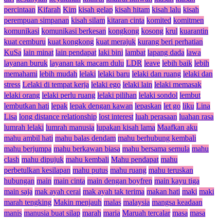
percintaan
Kifarah
Kim
kisah gelap
kisah hitam
kisah lalu
kisah
perempuan simpanan
kisah silam
kitaran cinta
komited
komitmen
komunikasi
komunikasi berkesan
kongkong
kosong
krul
kuarantin
kuat cemburu
kuat kongkong
kuat merajuk
kurang beri perhatian
KuSa
lain minat
lain pendapat
laki bini
lambat
lapang dada
lawa
layanan buruk
layanan tak macam dulu
LDR
leave
lebih baik
lebih
memahami
lebih mudah
lelaki
lelaki baru
lelaki dan ruang
lelaki dan
stress
Lelaki di tempat kerja
lelaki ego
lelaki lain
lelaki memasak
lelaki orang
lelaki perlu ruang
lelaki pilihan
lelaki sondol
lembut
lembutkan hati
lepak
lepak dengan kawan
lepaskan
let go
liku
Lina
Lisa
long distance relationship
lost interest
luah perasaan
luahan rasa
lumrah lelaki
lumrah manusia
lupakan kisah lama
Maafkan aku
mahu ambil hati
mahu balas dendam
mahu berhubung kembali
mahu berjumpa
mahu berkawan biasa
mahu bersama semula
mahu
clash
mahu dipujuk
mahu kembali
Mahu pendapat
mahu
perbetulkan kesilapan
mahu putus
mahu ruang
mahu teruskan
hubungan
main
main cinta
main dengan boyfren
main kayu tiga
main saja
mak ayah cerai
mak ayah tak terima
makan hati
maki
maki
marah tengking
Makin menjauh
malas
malaysia
mangsa keadaan
manis
manusia buat silap
marah
maria
Maruah tercalar
masa
masa