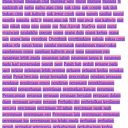
mulai bosan
mulakan chat
mungkir janji
murid
murung
mustafa
N
nadzirah ali
nafsu
nafsu atau cinta
nak cinta
nak couple
nak duit
bukan cinta
nak kahwin
nak tegur crush
nama
nangis
nasihat
nasrul
nasuha
natasha
nelz jr
ngam atau tak
NH
niat awal
niat kahwin
niat
lain
nikah
nima
nina
numie
nur
Nur Aisyah
NurSya
nurul
nurul
syazwani
nzulaikha
operate
orang
orang dulu
orang ketiga
orang
lain
orang lama
overdose
Overthink
overthinking
pahala
paksa cerai
paksa rela
panas baran
pandai memasak
pandangan masayrakat
pandangan orang
panduan kahwin awal
papa
pasangan ego
pasangan lebih muda
pasangan sabah
pasangan tanpa ic
pasangan
tiada kad pengenalan
pasrah
pasti
Patah hati
peduli
pegang pada
janji
pelajar
pelajaran lebih penting
peluang
peluang kedua
penakut
penat
Penat bercinta
penat bergaduh
pencerahan
pendam perasaan
pendapat
penderaan emosi
pendirian
pengganti
pengkhianatan
pengkid
pengorbanan
penjelasan
pentingkan kawan
perampas
Perancangan
perangai
perasaan
perasaan bersalah
perasaan dalam
diam
perasaan sayang
perasan
Perbaiki diri
perbetulkan kesilapan
percaya
percintaan
percintaan 10 tahun
percintaan jarak jauh
perempuan
perempuan ego
Perempuan lain
perempuan simpanan
perempuan tua
perempuan tua lelaki muda
perhatian
perhatian
penuh
peringkat seterusnya
perkahwinan
perkahwinan kedua