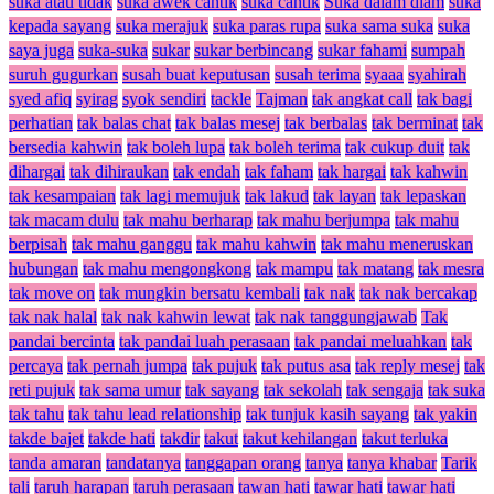
suka atau tidak
suka awek cantik
suka cantik
Suka dalam diam
suka
kepada sayang
suka merajuk
suka paras rupa
suka sama suka
suka
saya juga
suka-suka
sukar
sukar berbincang
sukar fahami
sumpah
suruh gugurkan
susah buat keputusan
susah terima
syaaa
syahirah
syed afiq
syirag
syok sendiri
tackle
Tajman
tak angkat call
tak bagi
perhatian
tak balas chat
tak balas mesej
tak berbalas
tak berminat
tak
bersedia kahwin
tak boleh lupa
tak boleh terima
tak cukup duit
tak
dihargai
tak dihiraukan
tak endah
tak faham
tak hargai
tak kahwin
tak kesampaian
tak lagi memujuk
tak lakud
tak layan
tak lepaskan
tak macam dulu
tak mahu berharap
tak mahu berjumpa
tak mahu
berpisah
tak mahu ganggu
tak mahu kahwin
tak mahu meneruskan
hubungan
tak mahu mengongkong
tak mampu
tak matang
tak mesra
tak move on
tak mungkin bersatu kembali
tak nak
tak nak bercakap
tak nak halal
tak nak kahwin lewat
tak nak tanggungjawab
Tak
pandai bercinta
tak pandai luah perasaan
tak pandai meluahkan
tak
percaya
tak pernah jumpa
tak pujuk
tak putus asa
tak reply mesej
tak
reti pujuk
tak sama umur
tak sayang
tak sekolah
tak sengaja
tak suka
tak tahu
tak tahu lead relationship
tak tunjuk kasih sayang
tak yakin
takde bajet
takde hati
takdir
takut
takut kehilangan
takut terluka
tanda amaran
tandatanya
tanggapan orang
tanya
tanya khabar
Tarik
tali
taruh harapan
taruh perasaan
tawan hati
tawar hati
tawar hati