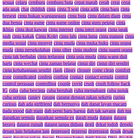
sesuai
celaru
cemburu
cemburu buta
cepat marah
cerah
cerai
cerai
ada anak
chat
childish
cinta
cinta 3 segi
cinta adik
cinta baru
cinta
bersegi
cinta bukan warganegara
cinta buta
cinta dalam diam
cinta
dua benua
cinta game
cinta game online
cinta guru pelajar
cinta
ikhlas
cinta ikut kawan
cinta internet
cinta isteri orang
cinta jarak
jauh
cinta kakak
Cinta Kolej
cinta lalu
cinta lama
cinta matang
cinta
media sosial
cinta monyet
cinta muda
cinta muka buku
cinta orang
muda
cinta persekolahan
cinta siber
cinta student
cinta suami orang
cinta tak berbalas
cinta terlarang
cinta usia muda
cinta wang duit
harta
cinta wechat
cinta zaman belajar
cintai diri
cintai diri sendiri
cipta kebahagiaan sendiri
clash
clingy
closure
come clean
comfort
zone
complicated
confess
confuse
contact
contact semula
control
control perasaan
controlling
couple
covid
crush
crush follow back
IG
cuba
cuba bercinta
cuba berubah
cuba memahami
cuba pujuk
cuba serious
cuniey
curang
curang dengan rakan sekerja
curiga
curious
dah ada girlfriend
dah berpunya
dah dapat layan macam
tiada mood
dah main
dah pergi baru hargai
dah tak sayang
dah tua
dapatkan semula
dapatkan semula ex
darah muda
datang
datang
beraya
datang rumah
datang tanpa diduga
degil
dekat jodoh
dengki
depan lain belakang lain
depressed
depressi
depression
desak
desak
cerai
desakan rakan
desaru
Deserve better
detik hitam
Dhia
dia dah