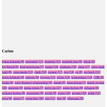
Carian
bekas kekasih
(8)
bergaduh
(17)
berubah
(15)
berubah hati
(9)
block
(6)
boyfriend
(6)
buat keputusan
(7)
buntu
(14)
cemburu
(10)
cinta
(17)
cinta jarak
jauh
(8)
cinta muda
(13)
clash
(10)
curang
(17)
ego
(14)
ex
(8)
get back
(11)
ingin kembali
(9)
kahwin
(9)
kecewa
(13)
keliru
(24)
komunikasi
(14)
LDR
(8)
lelaki
(6)
long distance relationship
(6)
marah
(8)
masa depan
(7)
masih sayang
(38)
merajuk
(9)
minta putus
(7)
move on
(27)
orang ketiga
(9)
peluang
(6)
peluang kedua
(8)
pengganti
(8)
pujuk
(9)
putus
(26)
sayang
(10)
sedih
(12)
setia
(8)
stress
(7)
tawar hati
(40)
tips
(11)
tipu
(8)
whatsapp
(9)