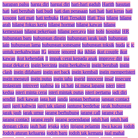
harapan palsu
harga diri
hargai diri
hari-hari gaduh
Harith
hasutan
hati
hati berubah
hati budi
hati dan perasaan
hati hati
hati keras
hati
kosong
hati mati
hati terbuka
Hati Tersakiti
Hati Tisu
hilang
hilang
arah
hilang fokus kerja
hilang hormat
hilang kawan
hilang
kemesraan
hilang pekerjaan
hilang percaya
hint
hobi
hospital
HR
hubungan baru
hubungan dingin
hubungan jarak jauh
hubungan
lain
hubungan lama
hubungan songsang
hubungan toksik
huda
ic
ic
untuk perkahwinan
IG
ignore
ignored
ika
ikhlas
ikut couple
ikut
kawan
ikut kehendak
Il
impak cerai kepada anak
improve diri
ina
ingat dekat ex
ingin bercinta
ingin berkahwin
ingin berubah
ingin
clash
ingin difahami
ingin get back
ingin kembali
ingin memperisteri
ingin menguji
ingin putus
ingin tahu
ingrid
innocent
insaf
insecure
instagram
introvert
iqahisa
ira
isi hati
isi masa lapang
isteri
isteri
kedua
isteri minta cerai
isteri mintak putus
isteri pertama
jadi diri
sendiri
Jadi kawan
jaga hati
janda
jangan berharap
jangan contact
janji
janji kahwin
janji tak ulangi
jantung berdebar
jarak hubungan
jarak jauh
jarak umur
jarang berhubung
jarang call
jarang chat
jarang contact
jarang reply
jarang sependapat
jatuh hati
jatuh hati
dengan cikgu
jauh hati
jejaka
jeles
jinjang pelamin
jiwa kacau
jodoh
Jodoh aturan keluarga
jodoh baru
jodoh tak kemana
jual mahal