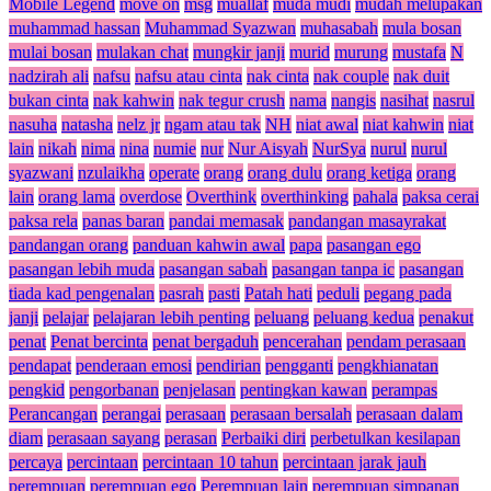
Mobile Legend
move on
msg
muallaf
muda mudi
mudah melupakan
muhammad hassan
Muhammad Syazwan
muhasabah
mula bosan
mulai bosan
mulakan chat
mungkir janji
murid
murung
mustafa
N
nadzirah ali
nafsu
nafsu atau cinta
nak cinta
nak couple
nak duit
bukan cinta
nak kahwin
nak tegur crush
nama
nangis
nasihat
nasrul
nasuha
natasha
nelz jr
ngam atau tak
NH
niat awal
niat kahwin
niat
lain
nikah
nima
nina
numie
nur
Nur Aisyah
NurSya
nurul
nurul
syazwani
nzulaikha
operate
orang
orang dulu
orang ketiga
orang
lain
orang lama
overdose
Overthink
overthinking
pahala
paksa cerai
paksa rela
panas baran
pandai memasak
pandangan masayrakat
pandangan orang
panduan kahwin awal
papa
pasangan ego
pasangan lebih muda
pasangan sabah
pasangan tanpa ic
pasangan
tiada kad pengenalan
pasrah
pasti
Patah hati
peduli
pegang pada
janji
pelajar
pelajaran lebih penting
peluang
peluang kedua
penakut
penat
Penat bercinta
penat bergaduh
pencerahan
pendam perasaan
pendapat
penderaan emosi
pendirian
pengganti
pengkhianatan
pengkid
pengorbanan
penjelasan
pentingkan kawan
perampas
Perancangan
perangai
perasaan
perasaan bersalah
perasaan dalam
diam
perasaan sayang
perasan
Perbaiki diri
perbetulkan kesilapan
percaya
percintaan
percintaan 10 tahun
percintaan jarak jauh
perempuan
perempuan ego
Perempuan lain
perempuan simpanan