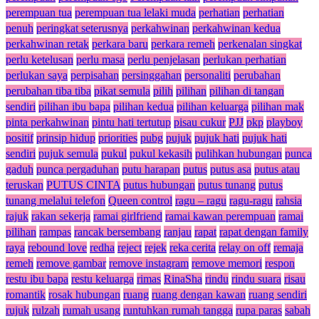
perempuan tua
perempuan tua lelaki muda
perhatian
perhatian
penuh
peringkat seterusnya
perkahwinan
perkahwinan kedua
perkahwinan retak
perkara baru
perkara remeh
perkenalan singkat
perlu ketelusan
perlu masa
perlu penjelasan
perlukan perhatian
perlukan saya
perpisahan
persinggahan
personaliti
perubahan
perubahan tiba tiba
pikat semula
pilih
pilihan
pilihan di tangan
sendiri
pilihan ibu bapa
pilihan kedua
pilihan keluarga
pilihan mak
pinta perkahwinan
pintu hati tertutup
pisau cukur
PJJ
pkp
playboy
positif
prinsip hidup
priorities
pubg
pujuk
pujuk hati
pujuk hati
sendiri
pujuk semula
pukul
pukul kekasih
pulihkan hubungan
punca
gaduh
punca pergaduhan
putu harapan
putus
putus asa
putus atau
teruskan
PUTUS CINTA
putus hubungan
putus tunang
putus
tunang melalui telefon
Queen control
ragu – ragu
ragu-ragu
rahsia
rajuk
rakan sekerja
ramai girlfriend
ramai kawan perempuan
ramai
pilihan
rampas
rancak bersembang
ranjau
rapat
rapat dengan family
raya
rebound love
redha
reject
rejek
reka cerita
relay on off
remaja
remeh
remove gambar
remove instagram
remove memori
respon
restu ibu bapa
restu keluarga
rimas
RinaSha
rindu
rindu suara
risau
romantik
rosak hubungan
ruang
ruang dengan kawan
ruang sendiri
rujuk
rulzah
rumah usang
runtuhkan rumah tangga
rupa paras
sabah