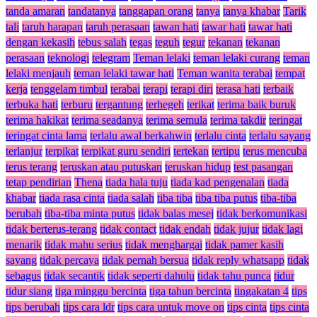
tanda amaran
tandatanya
tanggapan orang
tanya
tanya khabar
Tarik
tali
taruh harapan
taruh perasaan
tawan hati
tawar hati
tawar hati
dengan kekasih
tebus salah
tegas
teguh
tegur
tekanan
tekanan
perasaan
teknologi
telegram
Teman lelaki
teman lelaki curang
teman
lelaki menjauh
teman lelaki tawar hati
Teman wanita terabai
tempat
kerja
tenggelam timbul
terabai
terapi
terapi diri
terasa hati
terbaik
terbuka hati
terburu
tergantung
terhegeh
terikat
terima baik buruk
terima hakikat
terima seadanya
terima semula
terima takdir
teringat
teringat cinta lama
terlalu awal berkahwin
terlalu cinta
terlalu sayang
terlanjur
terpikat
terpikat guru sendiri
tertekan
tertipu
terus mencuba
terus terang
teruskan atau putuskan
teruskan hidup
test pasangan
tetap pendirian
Thena
tiada hala tuju
tiada kad pengenalan
tiada
khabar
tiada rasa cinta
tiada salah
tiba tiba
tiba tiba putus
tiba-tiba
berubah
tiba-tiba minta putus
tidak balas mesej
tidak berkomunikasi
tidak berterus-terang
tidak contact
tidak endah
tidak jujur
tidak lagi
menarik
tidak mahu serius
tidak menghargai
tidak pamer kasih
sayang
tidak percaya
tidak pernah bersua
tidak reply whatsapp
tidak
sebagus
tidak secantik
tidak seperti dahulu
tidak tahu punca
tidur
tidur siang
tiga minggu bercinta
tiga tahun bercinta
tingakatan 4
tips
tips berubah
tips cara ldr
tips cara untuk move on
tips cinta
tips cinta