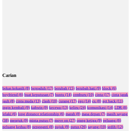
Carian
bekas kekasih
(8)
bergaduh
(17)
berubah
(15)
berubah hati
(9)
block
(6)
boyfriend
(6)
buat keputusan
(7)
buntu
(14)
cemburu
(10)
cinta
(17)
cinta jarak
jauh
(8)
cinta muda
(13)
clash
(10)
curang
(17)
ego
(14)
ex
(8)
get back
(11)
ingin kembali
(9)
kahwin
(9)
kecewa
(13)
keliru
(24)
komunikasi
(14)
LDR
(8)
lelaki
(6)
long distance relationship
(6)
marah
(8)
masa depan
(7)
masih sayang
(38)
merajuk
(9)
minta putus
(7)
move on
(27)
orang ketiga
(9)
peluang
(6)
peluang kedua
(8)
pengganti
(8)
pujuk
(9)
putus
(26)
sayang
(10)
sedih
(12)