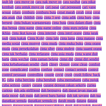
jauh ldr
cara move on
cara nak move on
cara nasihat
cara pikat
kembali
cara untuk move on
cari pasal
cari pengganti
cari yang
sesuai
celaru
cemburu
cemburu buta
cepat marah
cerah
cerai
cerai
ada anak
chat
childish
cinta
cinta 3 segi
cinta adik
cinta baru
cinta
bersegi
cinta bukan warganegara
cinta buta
cinta dalam diam
cinta
dua benua
cinta game
cinta game online
cinta guru pelajar
cinta
ikhlas
cinta ikut kawan
cinta internet
cinta isteri orang
cinta jarak
jauh
cinta kakak
Cinta Kolej
cinta lalu
cinta lama
cinta matang
cinta
media sosial
cinta monyet
cinta muda
cinta muka buku
cinta orang
muda
cinta persekolahan
cinta siber
cinta student
cinta suami orang
cinta tak berbalas
cinta terlarang
cinta usia muda
cinta wang duit
harta
cinta wechat
cinta zaman belajar
cintai diri
cintai diri sendiri
cipta kebahagiaan sendiri
clash
clingy
closure
come clean
comfort
zone
complicated
confess
confuse
contact
contact semula
control
control perasaan
controlling
couple
covid
crush
crush follow back
IG
cuba
cuba bercinta
cuba berubah
cuba memahami
cuba pujuk
cuba serious
cuniey
curang
curang dengan rakan sekerja
curiga
curious
dah ada girlfriend
dah berpunya
dah dapat layan macam
tiada mood
dah main
dah pergi baru hargai
dah tak sayang
dah tua
dapatkan semula
dapatkan semula ex
darah muda
datang
datang
beraya
datang rumah
datang tanpa diduga
degil
dekat jodoh
dengki