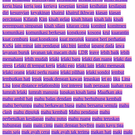
kerja biasa
kerja jaga
kerjaya
kesepian
kesian
kesihatan
kesilapan
diri
kesunyian
keyakinan
khairul
khairul ikhwan
kiasan
kiasan
percintaan
Kifarah
Kim
kisah gelap
kisah hitam
kisah lalu
kisah
perempuan simpanan
kisah silam
kitaran cinta
komited
komitmen
komunikasi
komunikasi berkesan
kongkong
kosong
krul
kuarantin
kuat cemburu
kuat kongkong
kuat merajuk
kurang beri perhatian
KuSa
lain minat
lain pendapat
laki bini
lambat
lapang dada
lawa
layanan buruk
layanan tak macam dulu
LDR
leave
lebih baik
lebih
memahami
lebih mudah
lelaki
lelaki baru
lelaki dan ruang
lelaki dan
stress
Lelaki di tempat kerja
lelaki ego
lelaki lain
lelaki memasak
lelaki orang
lelaki perlu ruang
lelaki pilihan
lelaki sondol
lembut
lembutkan hati
lepak
lepak dengan kawan
lepaskan
let go
liku
Lina
Lisa
long distance relationship
lost interest
luah perasaan
luahan rasa
lumrah lelaki
lumrah manusia
lupakan kisah lama
Maafkan aku
mahu ambil hati
mahu balas dendam
mahu berhubung kembali
mahu berjumpa
mahu berkawan biasa
mahu bersama semula
mahu
clash
mahu dipujuk
mahu kembali
Mahu pendapat
mahu
perbetulkan kesilapan
mahu putus
mahu ruang
mahu teruskan
hubungan
main
main cinta
main dengan boyfren
main kayu tiga
main saja
mak ayah cerai
mak ayah tak terima
makan hati
maki
maki