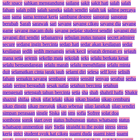
safe space
sahkan mengandung
sailang
sakit
sakit hati
salah
salah
faham
salah pilih
salah sangka
salah sendiri
salah tak
saling percaya
sam
sama
sama tempat kerja
sambung degree
sanggup
sanggup
berubah
Sarah
sarawak
sari
sayang
sayang cikgu
sayang dia
sayang
game
sayang macam dulu
sayang pelajar student sendiri
sayangi diri
sayangi diri sendiri
sebanarnya
sebulan putus tunang
secret admirer
secure
sedang ingin bercinta
sedap hati
sedar akan kesilapan
sedar
kesilapan
sedih
sedih menangis
sejak kecil
sejarah dengan ex
sejauh
mana setia
sejenis
sekelip mata
sekolah
seks
selalu berkata kesat
selalu berpandangan
selalu marah
selalu menghilang
selalu minta
duit
selamatkan cinta jarak jauh
selami diri
selesa
self love
selisih
faham
semakin sayang
sembang
senior
sensitif
senyap
serabut
serba
salah
sering bergaduh
sesak nafas
setahun bercinta
setahun
mengenali
setengah tahun bercinta
setia
sha
shah
shahril hafis
Shakir
shazrul
shifaa
sibuk
sifat lelaki
sikap
sikap biadap
sikap cemburu
sikap dingin
sikap merajuk
sikap sebenar
silap langkah
silap sendiri
simpan perasaan
single
Siska
siti
sms
sofia
Sofree
solat doa
sombong
sorok
start over
status hubungan
status whatsapp
status
whatsapp unmention
stay
Stella
straight to the point
stress
stress
kerja
strict
student syok kat cikgu
suami duda
suami isteri
suami