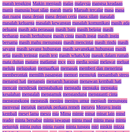
marah tengking
Makin menjauh
malas
malaysia
mangsa keadaan
manis
manusia buat silap
marah
maria
Maruah tercalar
masa
masa
dan ruang
masa depan
masa depan ceria
masa silam
masalah
masalah keluarga
masalah kewangan
masalah komunikasi
masih ada
peluang
masih ada perasaan
masih baru
masih belajar
masih
berharap
masih berhubung
masih cinta
masih ingat
masih ingin
bersama
masih mahu menunggu
masih mencintai
masih rindu
masih
sayang
masih sayang hubungan
masih sayangkan hubungan
masih
setia
masih teringat
masih text
masih whatsApp
masuk dalam rumah
mata duitan
matang
matlamat
mcg
mco
media sosial
melawat
meluat
melulu
melupakan
memaafkan
memasak
memberi dan menerima
memberontak
memilih pasangan
memori
memujuk
menambah stress
menangi hati
menangis
menaruh harapan
menawan kembali hati
mencair
mendesak
mengabaikan
mengadu
mengaku
mengaku
kesalahan
mengalah
mengamuk
mengandung
mengganti cinta
mengongkong
mengusik
menipu
menipu umur
menjauh
menunggu
menyesal
merajuk
merajuk perkara remeh
merayu
Merayu ingin
kembali
mesej lama
mesra
mia
Mima
mimie
minat
minat lain
mind
reader
minta bersabar
minta jawapan
minta maaf
minta masa
minta
petunjuk
minta putus
minta ruang
minta tunggu
miri
miskin
mizza