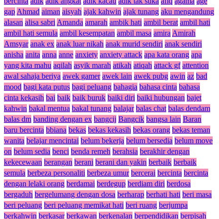
bercinta
adik
adik angkat
adik kacau
adik tak suka
afiq
agama
age
gap
Ahmad
aiman
aisyah
ajak kahwin
ajak tunang
aku mengandung
alasan
alisa sabri
Amanda
amarah
ambik hati
ambil berat
ambil hati
ambil hati semula
ambil kesempatan
ambil masa
amira
Amirah
Amsyar
anak ex
anak luar nikah
anak murid sendiri
anak sendiri
anisha
anita
anna
anne
anxiety
anxiety attack
apa kata orang
apa
yang kita mahu
aqilah
asyik marah
atikah
atiqah
attack gf
attention
awal sahaja beriya
awek gamer
awek lain
awek pubg
awin
az
bad
mood
bagi kata putus
bagi peluang
bahagia
bahasa cinta
bahasa
cinta kekasih
bai
baik
baik buruk
baiki diri
baiki hubungan
bajet
kahwin
bakal mentua
bakal tunang
balajar
balas chat
balas dendam
balas dm
banding dengan ex
bangcij
Bangcik
bangsa lain
Baran
baru bercinta
bbiana
bekas
bekas kekasih
bekas orang
bekas teman
wanita
belajar mencintai
belum bekerja
belum bersedia
belum move
on
belum sedia
benci
benda remeh
berahsia
berakhir dengan
kekecewaan
berangan
berani
berani dan yakin
berbaik
berbaik
semula
berbeza personaliti
berbeza umur
bercerai
bercinta
bercinta
dengan lelaki orang
berdamai
berdegup
berdiam diri
berdosa
bergaduh
bergelumang dengan dosa
berharap
berhati hati
beri masa
beri peluang
beri peluang memikat hati
beri ruang
berjumpa
berkahwin
berkasar
berkawan
berkenalan
berpendidikan
berpisah