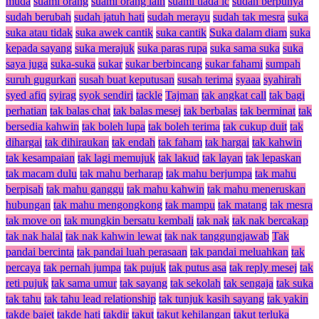
muda
suami orang
suami orang lain
suami tiada ic
sudah berpunya
sudah berubah
sudah jatuh hati
sudah merayu
sudah tak mesra
suka
suka atau tidak
suka awek cantik
suka cantik
Suka dalam diam
suka
kepada sayang
suka merajuk
suka paras rupa
suka sama suka
suka
saya juga
suka-suka
sukar
sukar berbincang
sukar fahami
sumpah
suruh gugurkan
susah buat keputusan
susah terima
syaaa
syahirah
syed afiq
syirag
syok sendiri
tackle
Tajman
tak angkat call
tak bagi
perhatian
tak balas chat
tak balas mesej
tak berbalas
tak berminat
tak
bersedia kahwin
tak boleh lupa
tak boleh terima
tak cukup duit
tak
dihargai
tak dihiraukan
tak endah
tak faham
tak hargai
tak kahwin
tak kesampaian
tak lagi memujuk
tak lakud
tak layan
tak lepaskan
tak macam dulu
tak mahu berharap
tak mahu berjumpa
tak mahu
berpisah
tak mahu ganggu
tak mahu kahwin
tak mahu meneruskan
hubungan
tak mahu mengongkong
tak mampu
tak matang
tak mesra
tak move on
tak mungkin bersatu kembali
tak nak
tak nak bercakap
tak nak halal
tak nak kahwin lewat
tak nak tanggungjawab
Tak
pandai bercinta
tak pandai luah perasaan
tak pandai meluahkan
tak
percaya
tak pernah jumpa
tak pujuk
tak putus asa
tak reply mesej
tak
reti pujuk
tak sama umur
tak sayang
tak sekolah
tak sengaja
tak suka
tak tahu
tak tahu lead relationship
tak tunjuk kasih sayang
tak yakin
takde bajet
takde hati
takdir
takut
takut kehilangan
takut terluka