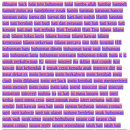
dibuang
hack
hala tuju hubungan
halal
hamba allah
hambar
hampeh
hampir putus asa
handphone rosak
hanim
harapan
harapan hancur
harapan palsu
harga diri
hargai diri
hari-hari gaduh
Harith
hasutan
hati
hati berubah
hati budi
hati dan perasaan
hati hati
hati keras
hati
kosong
hati mati
hati terbuka
Hati Tersakiti
Hati Tisu
hilang
hilang
arah
hilang fokus kerja
hilang hormat
hilang kawan
hilang
kemesraan
hilang pekerjaan
hilang percaya
hint
hobi
hospital
HR
hubungan baru
hubungan dingin
hubungan jarak jauh
hubungan
lain
hubungan lama
hubungan songsang
hubungan toksik
huda
ic
ic
untuk perkahwinan
IG
ignore
ignored
ika
ikhlas
ikut couple
ikut
kawan
ikut kehendak
Il
impak cerai kepada anak
improve diri
ina
ingat dekat ex
ingin bercinta
ingin berkahwin
ingin berubah
ingin
clash
ingin difahami
ingin get back
ingin kembali
ingin memperisteri
ingin menguji
ingin putus
ingin tahu
ingrid
innocent
insaf
insecure
instagram
introvert
iqahisa
ira
isi hati
isi masa lapang
isteri
isteri
kedua
isteri minta cerai
isteri mintak putus
isteri pertama
jadi diri
sendiri
Jadi kawan
jaga hati
janda
jangan berharap
jangan contact
janji
janji kahwin
janji tak ulangi
jantung berdebar
jarak hubungan
jarak jauh
jarak umur
jarang berhubung
jarang call
jarang chat
jarang contact
jarang reply
jarang sependapat
jatuh hati
jatuh hati