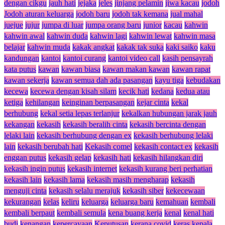
dengan cikgu
jauh hati
jejaka
jeles
jinjang pelamin
jiwa kacau
jodoh
Jodoh aturan keluarga
jodoh baru
jodoh tak kemana
jual mahal
juejue
jujur
jumpa di luar
jumpa orang baru
junior
kacau
kahwin
kahwin awal
kahwin duda
kahwin lagi
kahwin lewat
kahwin masa
belajar
kahwin muda
kakak angkat
kakak tak suka
kaki saiko
kaku
kandungan
kantoi
kantoi curang
kantoi video call
kasih pensayrah
kata putus
kawan
kawan biasa
kawan makan kawan
kawan rapat
kawan sekerja
kawan semua dah ada pasangan
kayu tiga
kebudakan
kecewa
kecewa dengan kisah silam
kecik hati
kedana
kedua atau
ketiga
kehilangan
keinginan berpasangan
kejar cinta
kekal
berhubung
kekal setia lepas terlanjur
kekalkan hubungan jarak jauh
kekangan
kekasih
kekasih beralih cinta
kekasih bercinta dengan
lelaki lain
kekasih berhubung dengan ex
kekasih berhubung lelaki
lain
kekasih berubah hati
Kekasih comel
kekasih contact ex
kekasih
enggan putus
kekasih gelap
kekasih hati
kekasih hilangkan diri
kekasih ingin putus
kekasih internet
kekasih kurang beri perhatian
kekasih lain
kekasih lama
kekasih masih mengharap
kekasih
menguji cinta
kekasih selalu merajuk
kekasih siber
kekecewaan
kekurangan
kelas
keliru
keluarga
keluarga baru
kemahuan
kembali
kembali berpaut
kembali semula
kena buang kerja
kenal
kenal hati
budi
kenangan
kepercayaan
Keputusan
kerana covid
keras kepala