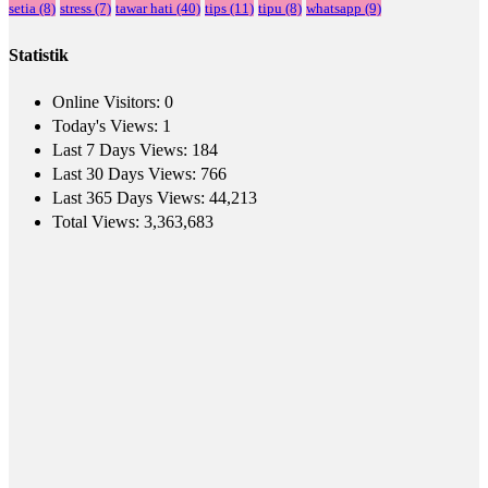
setia
(8)
stress
(7)
tawar hati
(40)
tips
(11)
tipu
(8)
whatsapp
(9)
Statistik
Online Visitors:
0
Today's Views:
1
Last 7 Days Views:
184
Last 30 Days Views:
766
Last 365 Days Views:
44,213
Total Views:
3,363,683