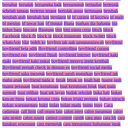
bersabar
bersalah
bersangka baik
bersungguh
bertaubat
bertepuk
sebelah tangan
berterus terang
bertolak ansur
bertunang
berubah
berubah arah
berubah hati
berulang
bf
bf curang
bf kecewa
bf main
bf menipu
bf tawar hati
bf tinggal
Biana
biarkan dia bahagia
bin
hidup baru
bincang
Bingung
bini
bini minta cerai
block
block
Facebook
block fb
block ig
block instagram
block twitter
block
whatsApp
blur
boleh ke
boyfren tak nak tanggungjawab
boyfriend
boyfriend bela adik
Boyfriend controlling
boyfriend curang
boyfriend ego
boyfriend fitnah
boyfriend internet
boyfriend kaki
maki
boyfriend kaki pukul
boyfriend merayu ingin kembali
Boyfriend pernah check in dengan ex
boyfriend social media
boyfriend suka merajuk
boyfriend suruh gugurkan
boyfriend tak
mahu anak
boyfriend tiada ic
break
break up
buah hati
buang jauh
buang perasaan
buat keputusan
buat keputusan bijak
buat main
sumpah
buat pilihan
buat tak layan
budak sekolah
buka hati
bukan
kawan biasa
bukan kerana cinta
bukan lelaki pertama
bukan miracle
bukan warganegara
bukti
bulan
bulan madu
buntu
busy
Caca
cadangan
call limit
call orang lain
calon isteri
calon pasangan
calon
satu negeri
calon suami
cannot commit
cantik
cara atasi
cara ldr
cara
lupakan seseorang
cara memujuk
cara menangani hubungan jarak