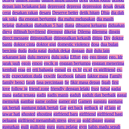
depan lain belakang lain
depressed
depressi
depression
desak
desak
cerai
desakan rakan
desaru
Deserve better
detik hitam
Dhia
dia dah
tak suka
dia enggan berjumpa
dia mahu melupakan
dia masih
belajar
diabaikan
diabaikan 5 hari
diana
dibuang keluarga
diduakan
dieya
difitnah boyfriend
dijemput
dikejar
Dilema
dilemma
dingin
direct message
ditinggalkan
ditinggalkan kekasih
ditipu
Diy
doktor
bantu
doktor cinta
doktor gigi
domestic violence
dosa
dua bulan
bercinta
duda
duda gatal
duduk dekat
dugaan
duit
dulu lain
sekarang lain
dulu merayu
dulu suka
Effort
ego
ego tinggi
ego. ldr
jarak jauh
egois
emosi
encik m
enggan berjumpa
enggan menerima
kembali
eraa
eri
erti bahagia
esmail
ex
ex bf
ex gf
ex girlfriend
ex-
wife
expectation duda
exwife
facebook
faham
faktor masa
Family
family benci
farah
fasa percintaan
fie
fikir masa depan
fiqah
first
love
follow ig
friend zone
friendly dengan lelaki
frust
futsal
gadai
masa
gadai tenaga
gadis
gadis manis
gaduh
gaduh dan berbaik
gagal
memujuk
gambar
game online
gamer girl
Gamers
ganggu
gantung
tak bertali
gantung tidak bertali
Gar
get back
getback
gf
gf lain
gf
tawar hati
ghosted
ghosting
girfriend baru
girlfriend
girlfriend bagi
peluang
girlfriend menambah stress
give up
gold digger
gugur
gugurkan
guilt
guilt-trip
guru
guru pelajar
gym
habis madu sepah