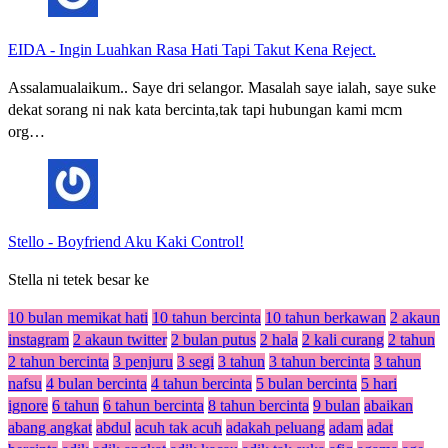
EIDA
-
Ingin Luahkan Rasa Hati Tapi Takut Kena Reject.
Assalamualaikum.. Saye dri selangor. Masalah saye ialah, saye suke
dekat sorang ni nak kata bercinta,tak tapi hubungan kami mcm
org…
Stello
-
Boyfriend Aku Kaki Control!
Stella ni tetek besar ke
10 bulan memikat hati
10 tahun bercinta
10 tahun berkawan
2 akaun
instagram
2 akaun twitter
2 bulan putus
2 hala
2 kali curang
2 tahun
2 tahun bercinta
3 penjuru
3 segi
3 tahun
3 tahun bercinta
3 tahun
nafsu
4 bulan bercinta
4 tahun bercinta
5 bulan bercinta
5 hari
ignore
6 tahun
6 tahun bercinta
8 tahun bercinta
9 bulan
abaikan
abang angkat
abdul
acuh tak acuh
adakah peluang
adam
adat