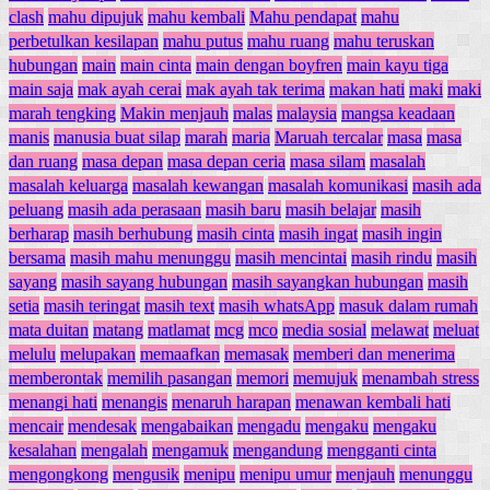
clash
mahu dipujuk
mahu kembali
Mahu pendapat
mahu
perbetulkan kesilapan
mahu putus
mahu ruang
mahu teruskan
hubungan
main
main cinta
main dengan boyfren
main kayu tiga
main saja
mak ayah cerai
mak ayah tak terima
makan hati
maki
maki
marah tengking
Makin menjauh
malas
malaysia
mangsa keadaan
manis
manusia buat silap
marah
maria
Maruah tercalar
masa
masa
dan ruang
masa depan
masa depan ceria
masa silam
masalah
masalah keluarga
masalah kewangan
masalah komunikasi
masih ada
peluang
masih ada perasaan
masih baru
masih belajar
masih
berharap
masih berhubung
masih cinta
masih ingat
masih ingin
bersama
masih mahu menunggu
masih mencintai
masih rindu
masih
sayang
masih sayang hubungan
masih sayangkan hubungan
masih
setia
masih teringat
masih text
masih whatsApp
masuk dalam rumah
mata duitan
matang
matlamat
mcg
mco
media sosial
melawat
meluat
melulu
melupakan
memaafkan
memasak
memberi dan menerima
memberontak
memilih pasangan
memori
memujuk
menambah stress
menangi hati
menangis
menaruh harapan
menawan kembali hati
mencair
mendesak
mengabaikan
mengadu
mengaku
mengaku
kesalahan
mengalah
mengamuk
mengandung
mengganti cinta
mengongkong
mengusik
menipu
menipu umur
menjauh
menunggu