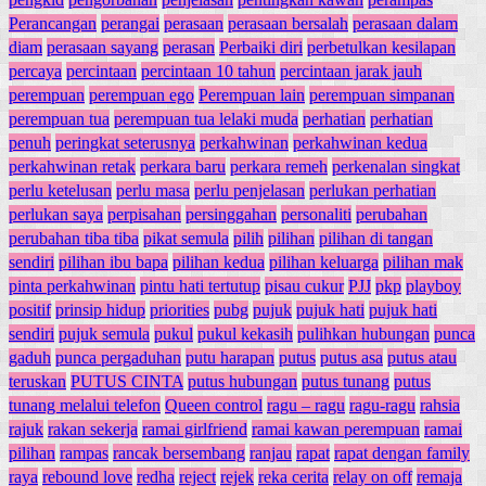
Perancangan
perangai
perasaan
perasaan bersalah
perasaan dalam
diam
perasaan sayang
perasan
Perbaiki diri
perbetulkan kesilapan
percaya
percintaan
percintaan 10 tahun
percintaan jarak jauh
perempuan
perempuan ego
Perempuan lain
perempuan simpanan
perempuan tua
perempuan tua lelaki muda
perhatian
perhatian
penuh
peringkat seterusnya
perkahwinan
perkahwinan kedua
perkahwinan retak
perkara baru
perkara remeh
perkenalan singkat
perlu ketelusan
perlu masa
perlu penjelasan
perlukan perhatian
perlukan saya
perpisahan
persinggahan
personaliti
perubahan
perubahan tiba tiba
pikat semula
pilih
pilihan
pilihan di tangan
sendiri
pilihan ibu bapa
pilihan kedua
pilihan keluarga
pilihan mak
pinta perkahwinan
pintu hati tertutup
pisau cukur
PJJ
pkp
playboy
positif
prinsip hidup
priorities
pubg
pujuk
pujuk hati
pujuk hati
sendiri
pujuk semula
pukul
pukul kekasih
pulihkan hubungan
punca
gaduh
punca pergaduhan
putu harapan
putus
putus asa
putus atau
teruskan
PUTUS CINTA
putus hubungan
putus tunang
putus
tunang melalui telefon
Queen control
ragu – ragu
ragu-ragu
rahsia
rajuk
rakan sekerja
ramai girlfriend
ramai kawan perempuan
ramai
pilihan
rampas
rancak bersembang
ranjau
rapat
rapat dengan family
raya
rebound love
redha
reject
rejek
reka cerita
relay on off
remaja