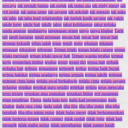
percaya
tak pernah jumpa
tak pujuk
tak putus asa
tak reply mesej
tak
reti pujuk
tak sama umur
tak sayang
tak sekolah
tak sengaja
tak suka
tak tahu
tak tahu lead relationship
tak tunjuk kasih sayang
tak yakin
takde bajet
takde hati
takdir
takut
takut kehilangan
takut terluka
tanda amaran
tandatanya
tanggapan orang
tanya
tanya khabar
Tarik
tali
taruh harapan
taruh perasaan
tawan hati
tawar hati
tawar hati
dengan kekasih
tebus salah
tegas
teguh
tegur
tekanan
tekanan
perasaan
teknologi
telegram
Teman lelaki
teman lelaki curang
teman
lelaki menjauh
teman lelaki tawar hati
Teman wanita terabai
tempat
kerja
tenggelam timbul
terabai
terapi
terapi diri
terasa hati
terbaik
terbuka hati
terburu
tergantung
terhegeh
terikat
terima baik buruk
terima hakikat
terima seadanya
terima semula
terima takdir
teringat
teringat cinta lama
terlalu awal berkahwin
terlalu cinta
terlalu sayang
terlanjur
terpikat
terpikat guru sendiri
tertekan
tertipu
terus mencuba
terus terang
teruskan atau putuskan
teruskan hidup
test pasangan
tetap pendirian
Thena
tiada hala tuju
tiada kad pengenalan
tiada
khabar
tiada rasa cinta
tiada salah
tiba tiba
tiba tiba putus
tiba-tiba
berubah
tiba-tiba minta putus
tidak balas mesej
tidak berkomunikasi
tidak berterus-terang
tidak contact
tidak endah
tidak jujur
tidak lagi
menarik
tidak mahu serius
tidak menghargai
tidak pamer kasih