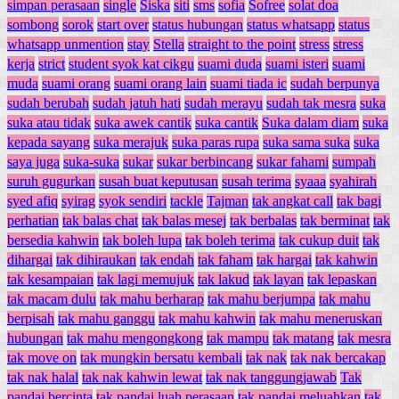
simpan perasaan
single
Siska
siti
sms
sofia
Sofree
solat doa
sombong
sorok
start over
status hubungan
status whatsapp
status
whatsapp unmention
stay
Stella
straight to the point
stress
stress
kerja
strict
student syok kat cikgu
suami duda
suami isteri
suami
muda
suami orang
suami orang lain
suami tiada ic
sudah berpunya
sudah berubah
sudah jatuh hati
sudah merayu
sudah tak mesra
suka
suka atau tidak
suka awek cantik
suka cantik
Suka dalam diam
suka
kepada sayang
suka merajuk
suka paras rupa
suka sama suka
suka
saya juga
suka-suka
sukar
sukar berbincang
sukar fahami
sumpah
suruh gugurkan
susah buat keputusan
susah terima
syaaa
syahirah
syed afiq
syirag
syok sendiri
tackle
Tajman
tak angkat call
tak bagi
perhatian
tak balas chat
tak balas mesej
tak berbalas
tak berminat
tak
bersedia kahwin
tak boleh lupa
tak boleh terima
tak cukup duit
tak
dihargai
tak dihiraukan
tak endah
tak faham
tak hargai
tak kahwin
tak kesampaian
tak lagi memujuk
tak lakud
tak layan
tak lepaskan
tak macam dulu
tak mahu berharap
tak mahu berjumpa
tak mahu
berpisah
tak mahu ganggu
tak mahu kahwin
tak mahu meneruskan
hubungan
tak mahu mengongkong
tak mampu
tak matang
tak mesra
tak move on
tak mungkin bersatu kembali
tak nak
tak nak bercakap
tak nak halal
tak nak kahwin lewat
tak nak tanggungjawab
Tak
pandai bercinta
tak pandai luah perasaan
tak pandai meluahkan
tak