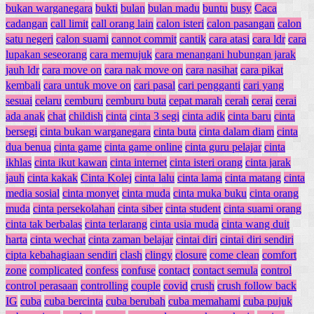
bukan warganegara
bukti
bulan
bulan madu
buntu
busy
Caca
cadangan
call limit
call orang lain
calon isteri
calon pasangan
calon
satu negeri
calon suami
cannot commit
cantik
cara atasi
cara ldr
cara
lupakan seseorang
cara memujuk
cara menangani hubungan jarak
jauh ldr
cara move on
cara nak move on
cara nasihat
cara pikat
kembali
cara untuk move on
cari pasal
cari pengganti
cari yang
sesuai
celaru
cemburu
cemburu buta
cepat marah
cerah
cerai
cerai
ada anak
chat
childish
cinta
cinta 3 segi
cinta adik
cinta baru
cinta
bersegi
cinta bukan warganegara
cinta buta
cinta dalam diam
cinta
dua benua
cinta game
cinta game online
cinta guru pelajar
cinta
ikhlas
cinta ikut kawan
cinta internet
cinta isteri orang
cinta jarak
jauh
cinta kakak
Cinta Kolej
cinta lalu
cinta lama
cinta matang
cinta
media sosial
cinta monyet
cinta muda
cinta muka buku
cinta orang
muda
cinta persekolahan
cinta siber
cinta student
cinta suami orang
cinta tak berbalas
cinta terlarang
cinta usia muda
cinta wang duit
harta
cinta wechat
cinta zaman belajar
cintai diri
cintai diri sendiri
cipta kebahagiaan sendiri
clash
clingy
closure
come clean
comfort
zone
complicated
confess
confuse
contact
contact semula
control
control perasaan
controlling
couple
covid
crush
crush follow back
IG
cuba
cuba bercinta
cuba berubah
cuba memahami
cuba pujuk