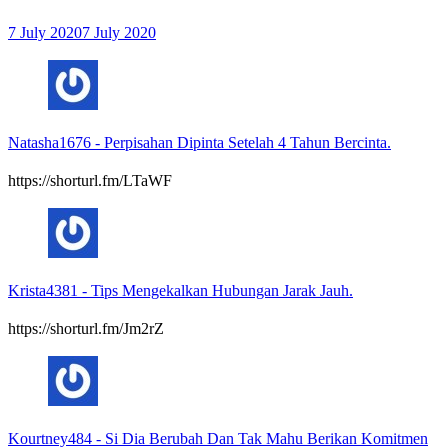
7 July 2020
7 July 2020
Natasha1676
-
Perpisahan Dipinta Setelah 4 Tahun Bercinta.
https://shorturl.fm/LTaWF
Krista4381
-
Tips Mengekalkan Hubungan Jarak Jauh.
https://shorturl.fm/Jm2rZ
Kourtney484
-
Si Dia Berubah Dan Tak Mahu Berikan Komitmen