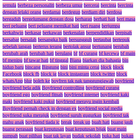
semula
berbeza personaliti
berbeza umur
bercerai
bercinta
bercinta
dengan lelaki orang
berdamai
berdegup
berdiam diri
berdosa
bergaduh
bergelumang dengan dosa
berharap
berhati hati
beri masa
beri peluang
beri peluang memikat hati
beri ruang
berjumpa
berkahwin
berkasar
berkawan
berkenalan
berpendidikan
berpisah
bersabar
bersalah
bersangka baik
bersungguh
bertaubat
bertepuk
sebelah tangan
berterus terang
bertolak ansur
bertunang
berubah
berubah arah
berubah hati
berulang
bf
bf curang
bf kecewa
bf main
bf menipu
bf tawar hati
bf tinggal
Biana
biarkan dia bahagia
bin
hidup baru
bincang
Bingung
bini
bini minta cerai
block
block
Facebook
block fb
block ig
block instagram
block twitter
block
whatsApp
blur
boleh ke
boyfren tak nak tanggungjawab
boyfriend
boyfriend bela adik
Boyfriend controlling
boyfriend curang
boyfriend ego
boyfriend fitnah
boyfriend internet
boyfriend kaki
maki
boyfriend kaki pukul
boyfriend merayu ingin kembali
Boyfriend pernah check in dengan ex
boyfriend social media
boyfriend suka merajuk
boyfriend suruh gugurkan
boyfriend tak
mahu anak
boyfriend tiada ic
break
break up
buah hati
buang jauh
buang perasaan
buat keputusan
buat keputusan bijak
buat main
sumpah
buat pilihan
buat tak layan
budak sekolah
buka hati
bukan