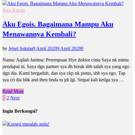
Jiwa Kacau
Aku Egois. Bagaimana Mampu Aku
Menawannya Kembali?
by
Jejari Sukma
9 April 2020
9 April 2020
0
Nama: Aqilah Jantina: Perempuan Hye doktor cinta Saya nk minta
pendapat ni. Saya dgn partner sya dh break sbb salah sya yang ego
dgn dia. Kami bergaduh, dan sya ckp nk putus, sbb sya ego. Tap
sya cri dia blik and then bnda tu jdi lgi. Smpai kali ketiga sya …
Read More
Posts
1
2
Next
pagination
Ingin Berkongsi?