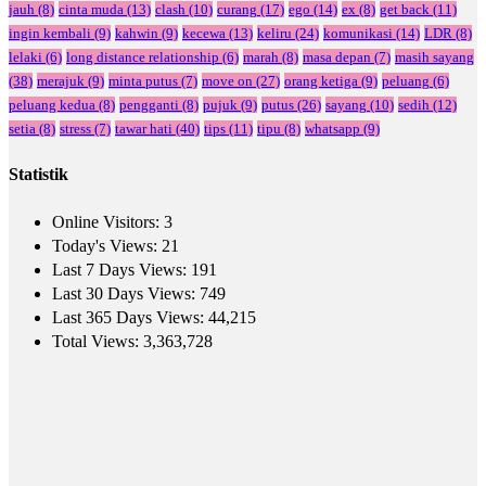
jauh
(8)
cinta muda
(13)
clash
(10)
curang
(17)
ego
(14)
ex
(8)
get back
(11)
ingin kembali
(9)
kahwin
(9)
kecewa
(13)
keliru
(24)
komunikasi
(14)
LDR
(8)
lelaki
(6)
long distance relationship
(6)
marah
(8)
masa depan
(7)
masih sayang
(38)
merajuk
(9)
minta putus
(7)
move on
(27)
orang ketiga
(9)
peluang
(6)
peluang kedua
(8)
pengganti
(8)
pujuk
(9)
putus
(26)
sayang
(10)
sedih
(12)
setia
(8)
stress
(7)
tawar hati
(40)
tips
(11)
tipu
(8)
whatsapp
(9)
Statistik
Online Visitors:
3
Today's Views:
21
Last 7 Days Views:
191
Last 30 Days Views:
749
Last 365 Days Views:
44,215
Total Views:
3,363,728