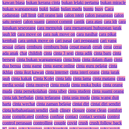
kawan biasa
bukan kerana cinta
bukan lelaki pertama
bukan miracle
bukan warganegara
bukti
bulan
bulan madu
buntu
busy
Caca
cadangan
call limit
call orang lain
calon isteri
calon pasangan
calon
satu negeri
calon suami
cannot commit
cantik
cara atasi
cara ldr
cara
lupakan seseorang
cara memujuk
cara menangani hubungan jarak
jauh ldr
cara move on
cara nak move on
cara nasihat
cara pikat
kembali
cara untuk move on
cari pasal
cari pengganti
cari yang
sesuai
celaru
cemburu
cemburu buta
cepat marah
cerah
cerai
cerai
ada anak
chat
childish
cinta
cinta 3 segi
cinta adik
cinta baru
cinta
bersegi
cinta bukan warganegara
cinta buta
cinta dalam diam
cinta
dua benua
cinta game
cinta game online
cinta guru pelajar
cinta
ikhlas
cinta ikut kawan
cinta internet
cinta isteri orang
cinta jarak
jauh
cinta kakak
Cinta Kolej
cinta lalu
cinta lama
cinta matang
cinta
media sosial
cinta monyet
cinta muda
cinta muka buku
cinta orang
muda
cinta persekolahan
cinta siber
cinta student
cinta suami orang
cinta tak berbalas
cinta terlarang
cinta usia muda
cinta wang duit
harta
cinta wechat
cinta zaman belajar
cintai diri
cintai diri sendiri
cipta kebahagiaan sendiri
clash
clingy
closure
come clean
comfort
zone
complicated
confess
confuse
contact
contact semula
control
control perasaan
controlling
couple
covid
crush
crush follow back