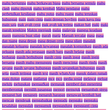
mahu berjumpa
mahu berkawan biasa
mahu bersama semula
mahu
clash
mahu dipujuk
mahu kembali
Mahu pendapat
mahu
perbetulkan kesilapan
mahu putus
mahu ruang
mahu teruskan
hubungan
main
main cinta
main dengan boyfren
main kayu tiga
main saja
mak ayah cerai
mak ayah tak terima
makan hati
maki
maki
marah tengking
Makin menjauh
malas
malaysia
mangsa keadaan
manis
manusia buat silap
marah
maria
Maruah tercalar
masa
masa
dan ruang
masa depan
masa depan ceria
masa silam
masalah
masalah keluarga
masalah kewangan
masalah komunikasi
masih ada
peluang
masih ada perasaan
masih baru
masih belajar
masih
berharap
masih berhubung
masih cinta
masih ingat
masih ingin
bersama
masih mahu menunggu
masih mencintai
masih rindu
masih
sayang
masih sayang hubungan
masih sayangkan hubungan
masih
setia
masih teringat
masih text
masih whatsApp
masuk dalam rumah
mata duitan
matang
matlamat
mcg
mco
media sosial
melawat
meluat
melulu
melupakan
memaafkan
memasak
memberi dan menerima
memberontak
memilih pasangan
memori
memujuk
menambah stress
menangi hati
menangis
menaruh harapan
menawan kembali hati
mencair
mendesak
mengabaikan
mengadu
mengaku
mengaku
kesalahan
mengalah
mengamuk
mengandung
mengganti cinta