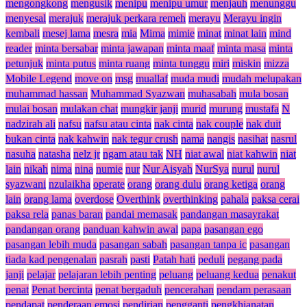
mengongkong
mengusik
menipu
menipu umur
menjauh
menunggu
menyesal
merajuk
merajuk perkara remeh
merayu
Merayu ingin
kembali
mesej lama
mesra
mia
Mima
mimie
minat
minat lain
mind
reader
minta bersabar
minta jawapan
minta maaf
minta masa
minta
petunjuk
minta putus
minta ruang
minta tunggu
miri
miskin
mizza
Mobile Legend
move on
msg
muallaf
muda mudi
mudah melupakan
muhammad hassan
Muhammad Syazwan
muhasabah
mula bosan
mulai bosan
mulakan chat
mungkir janji
murid
murung
mustafa
N
nadzirah ali
nafsu
nafsu atau cinta
nak cinta
nak couple
nak duit
bukan cinta
nak kahwin
nak tegur crush
nama
nangis
nasihat
nasrul
nasuha
natasha
nelz jr
ngam atau tak
NH
niat awal
niat kahwin
niat
lain
nikah
nima
nina
numie
nur
Nur Aisyah
NurSya
nurul
nurul
syazwani
nzulaikha
operate
orang
orang dulu
orang ketiga
orang
lain
orang lama
overdose
Overthink
overthinking
pahala
paksa cerai
paksa rela
panas baran
pandai memasak
pandangan masayrakat
pandangan orang
panduan kahwin awal
papa
pasangan ego
pasangan lebih muda
pasangan sabah
pasangan tanpa ic
pasangan
tiada kad pengenalan
pasrah
pasti
Patah hati
peduli
pegang pada
janji
pelajar
pelajaran lebih penting
peluang
peluang kedua
penakut
penat
Penat bercinta
penat bergaduh
pencerahan
pendam perasaan
pendapat
penderaan emosi
pendirian
pengganti
pengkhianatan