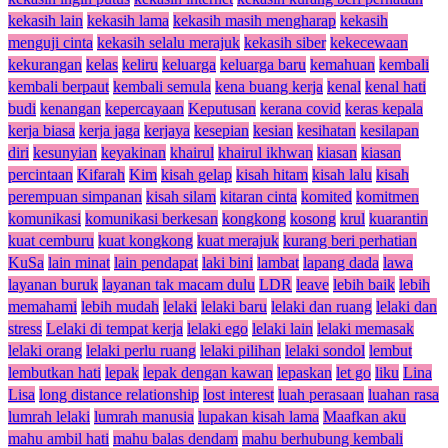
kekasih lain
kekasih lama
kekasih masih mengharap
kekasih
menguji cinta
kekasih selalu merajuk
kekasih siber
kekecewaan
kekurangan
kelas
keliru
keluarga
keluarga baru
kemahuan
kembali
kembali berpaut
kembali semula
kena buang kerja
kenal
kenal hati
budi
kenangan
kepercayaan
Keputusan
kerana covid
keras kepala
kerja biasa
kerja jaga
kerjaya
kesepian
kesian
kesihatan
kesilapan
diri
kesunyian
keyakinan
khairul
khairul ikhwan
kiasan
kiasan
percintaan
Kifarah
Kim
kisah gelap
kisah hitam
kisah lalu
kisah
perempuan simpanan
kisah silam
kitaran cinta
komited
komitmen
komunikasi
komunikasi berkesan
kongkong
kosong
krul
kuarantin
kuat cemburu
kuat kongkong
kuat merajuk
kurang beri perhatian
KuSa
lain minat
lain pendapat
laki bini
lambat
lapang dada
lawa
layanan buruk
layanan tak macam dulu
LDR
leave
lebih baik
lebih
memahami
lebih mudah
lelaki
lelaki baru
lelaki dan ruang
lelaki dan
stress
Lelaki di tempat kerja
lelaki ego
lelaki lain
lelaki memasak
lelaki orang
lelaki perlu ruang
lelaki pilihan
lelaki sondol
lembut
lembutkan hati
lepak
lepak dengan kawan
lepaskan
let go
liku
Lina
Lisa
long distance relationship
lost interest
luah perasaan
luahan rasa
lumrah lelaki
lumrah manusia
lupakan kisah lama
Maafkan aku
mahu ambil hati
mahu balas dendam
mahu berhubung kembali