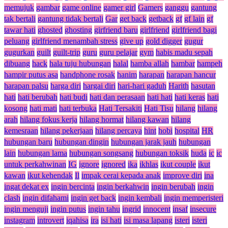
memujuk
gambar
game online
gamer girl
Gamers
ganggu
gantung
tak bertali
gantung tidak bertali
Gar
get back
getback
gf
gf lain
gf
tawar hati
ghosted
ghosting
girfriend baru
girlfriend
girlfriend bagi
peluang
girlfriend menambah stress
give up
gold digger
gugur
gugurkan
guilt
guilt-trip
guru
guru pelajar
gym
habis madu sepah
dibuang
hack
hala tuju hubungan
halal
hamba allah
hambar
hampeh
hampir putus asa
handphone rosak
hanim
harapan
harapan hancur
harapan palsu
harga diri
hargai diri
hari-hari gaduh
Harith
hasutan
hati
hati berubah
hati budi
hati dan perasaan
hati hati
hati keras
hati
kosong
hati mati
hati terbuka
Hati Tersakiti
Hati Tisu
hilang
hilang
arah
hilang fokus kerja
hilang hormat
hilang kawan
hilang
kemesraan
hilang pekerjaan
hilang percaya
hint
hobi
hospital
HR
hubungan baru
hubungan dingin
hubungan jarak jauh
hubungan
lain
hubungan lama
hubungan songsang
hubungan toksik
huda
ic
ic
untuk perkahwinan
IG
ignore
ignored
ika
ikhlas
ikut couple
ikut
kawan
ikut kehendak
Il
impak cerai kepada anak
improve diri
ina
ingat dekat ex
ingin bercinta
ingin berkahwin
ingin berubah
ingin
clash
ingin difahami
ingin get back
ingin kembali
ingin memperisteri
ingin menguji
ingin putus
ingin tahu
ingrid
innocent
insaf
insecure
instagram
introvert
iqahisa
ira
isi hati
isi masa lapang
isteri
isteri