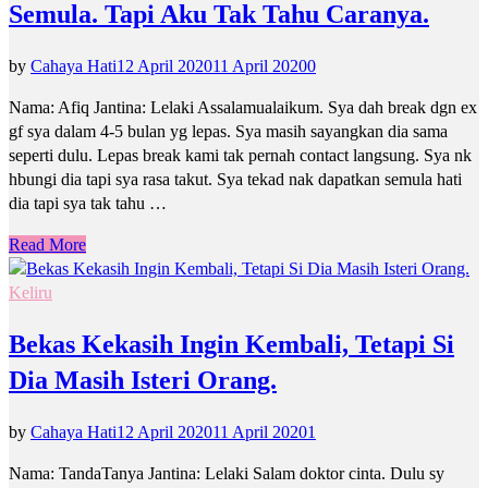
Semula. Tapi Aku Tak Tahu Caranya.
by
Cahaya Hati
12 April 2020
11 April 2020
0
Nama: Afiq Jantina: Lelaki Assalamualaikum. Sya dah break dgn ex
gf sya dalam 4-5 bulan yg lepas. Sya masih sayangkan dia sama
seperti dulu. Lepas break kami tak pernah contact langsung. Sya nk
hbungi dia tapi sya rasa takut. Sya tekad nak dapatkan semula hati
dia tapi sya tak tahu …
Read More
Keliru
Bekas Kekasih Ingin Kembali, Tetapi Si
Dia Masih Isteri Orang.
by
Cahaya Hati
12 April 2020
11 April 2020
1
Nama: TandaTanya Jantina: Lelaki Salam doktor cinta. Dulu sy