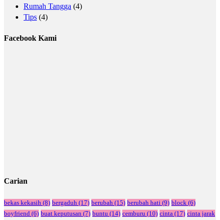
Rumah Tangga
(4)
Tips
(4)
Facebook Kami
Carian
bekas kekasih
(8)
bergaduh
(17)
berubah
(15)
berubah hati
(9)
block
(6)
boyfriend
(6)
buat keputusan
(7)
buntu
(14)
cemburu
(10)
cinta
(17)
cinta jarak