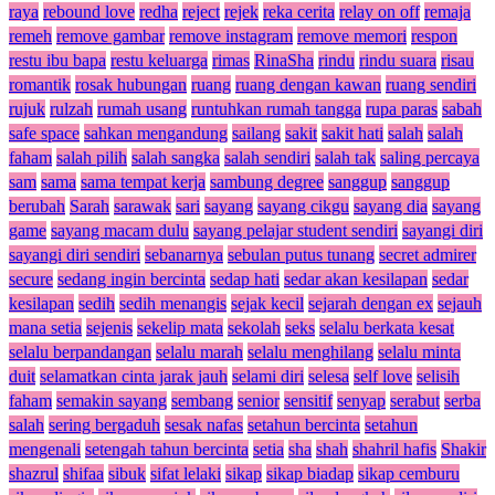
raya
rebound love
redha
reject
rejek
reka cerita
relay on off
remaja
remeh
remove gambar
remove instagram
remove memori
respon
restu ibu bapa
restu keluarga
rimas
RinaSha
rindu
rindu suara
risau
romantik
rosak hubungan
ruang
ruang dengan kawan
ruang sendiri
rujuk
rulzah
rumah usang
runtuhkan rumah tangga
rupa paras
sabah
safe space
sahkan mengandung
sailang
sakit
sakit hati
salah
salah
faham
salah pilih
salah sangka
salah sendiri
salah tak
saling percaya
sam
sama
sama tempat kerja
sambung degree
sanggup
sanggup
berubah
Sarah
sarawak
sari
sayang
sayang cikgu
sayang dia
sayang
game
sayang macam dulu
sayang pelajar student sendiri
sayangi diri
sayangi diri sendiri
sebanarnya
sebulan putus tunang
secret admirer
secure
sedang ingin bercinta
sedap hati
sedar akan kesilapan
sedar
kesilapan
sedih
sedih menangis
sejak kecil
sejarah dengan ex
sejauh
mana setia
sejenis
sekelip mata
sekolah
seks
selalu berkata kesat
selalu berpandangan
selalu marah
selalu menghilang
selalu minta
duit
selamatkan cinta jarak jauh
selami diri
selesa
self love
selisih
faham
semakin sayang
sembang
senior
sensitif
senyap
serabut
serba
salah
sering bergaduh
sesak nafas
setahun bercinta
setahun
mengenali
setengah tahun bercinta
setia
sha
shah
shahril hafis
Shakir
shazrul
shifaa
sibuk
sifat lelaki
sikap
sikap biadap
sikap cemburu