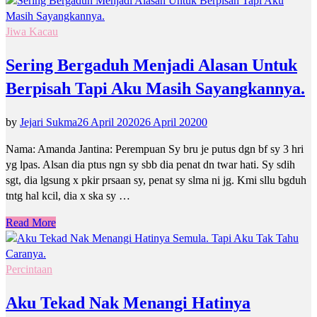
Jiwa Kacau
Sering Bergaduh Menjadi Alasan Untuk
Berpisah Tapi Aku Masih Sayangkannya.
by
Jejari Sukma
26 April 2020
26 April 2020
0
Nama: Amanda Jantina: Perempuan Sy bru je putus dgn bf sy 3 hri
yg lpas. Alsan dia ptus ngn sy sbb dia penat dn twar hati. Sy sdih
sgt, dia lgsung x pkir prsaan sy, penat sy slma ni jg. Kmi sllu bgduh
tntg hal kcil, dia x ska sy …
Read More
Percintaan
Aku Tekad Nak Menangi Hatinya