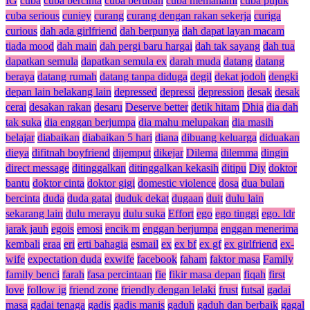
IG
cuba
cuba bercinta
cuba berubah
cuba memahami
cuba pujuk
cuba serious
cuniey
curang
curang dengan rakan sekerja
curiga
curious
dah ada girlfriend
dah berpunya
dah dapat layan macam
tiada mood
dah main
dah pergi baru hargai
dah tak sayang
dah tua
dapatkan semula
dapatkan semula ex
darah muda
datang
datang
beraya
datang rumah
datang tanpa diduga
degil
dekat jodoh
dengki
depan lain belakang lain
depressed
depressi
depression
desak
desak
cerai
desakan rakan
desaru
Deserve better
detik hitam
Dhia
dia dah
tak suka
dia enggan berjumpa
dia mahu melupakan
dia masih
belajar
diabaikan
diabaikan 5 hari
diana
dibuang keluarga
diduakan
dieya
difitnah boyfriend
dijemput
dikejar
Dilema
dilemma
dingin
direct message
ditinggalkan
ditinggalkan kekasih
ditipu
Diy
doktor
bantu
doktor cinta
doktor gigi
domestic violence
dosa
dua bulan
bercinta
duda
duda gatal
duduk dekat
dugaan
duit
dulu lain
sekarang lain
dulu merayu
dulu suka
Effort
ego
ego tinggi
ego. ldr
jarak jauh
egois
emosi
encik m
enggan berjumpa
enggan menerima
kembali
eraa
eri
erti bahagia
esmail
ex
ex bf
ex gf
ex girlfriend
ex-
wife
expectation duda
exwife
facebook
faham
faktor masa
Family
family benci
farah
fasa percintaan
fie
fikir masa depan
fiqah
first
love
follow ig
friend zone
friendly dengan lelaki
frust
futsal
gadai
masa
gadai tenaga
gadis
gadis manis
gaduh
gaduh dan berbaik
gagal