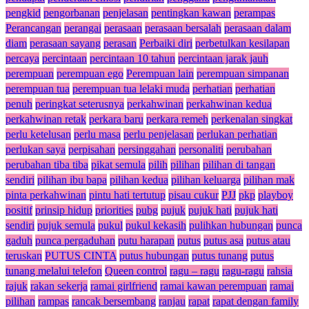
pengkid
pengorbanan
penjelasan
pentingkan kawan
perampas
Perancangan
perangai
perasaan
perasaan bersalah
perasaan dalam
diam
perasaan sayang
perasan
Perbaiki diri
perbetulkan kesilapan
percaya
percintaan
percintaan 10 tahun
percintaan jarak jauh
perempuan
perempuan ego
Perempuan lain
perempuan simpanan
perempuan tua
perempuan tua lelaki muda
perhatian
perhatian
penuh
peringkat seterusnya
perkahwinan
perkahwinan kedua
perkahwinan retak
perkara baru
perkara remeh
perkenalan singkat
perlu ketelusan
perlu masa
perlu penjelasan
perlukan perhatian
perlukan saya
perpisahan
persinggahan
personaliti
perubahan
perubahan tiba tiba
pikat semula
pilih
pilihan
pilihan di tangan
sendiri
pilihan ibu bapa
pilihan kedua
pilihan keluarga
pilihan mak
pinta perkahwinan
pintu hati tertutup
pisau cukur
PJJ
pkp
playboy
positif
prinsip hidup
priorities
pubg
pujuk
pujuk hati
pujuk hati
sendiri
pujuk semula
pukul
pukul kekasih
pulihkan hubungan
punca
gaduh
punca pergaduhan
putu harapan
putus
putus asa
putus atau
teruskan
PUTUS CINTA
putus hubungan
putus tunang
putus
tunang melalui telefon
Queen control
ragu – ragu
ragu-ragu
rahsia
rajuk
rakan sekerja
ramai girlfriend
ramai kawan perempuan
ramai
pilihan
rampas
rancak bersembang
ranjau
rapat
rapat dengan family