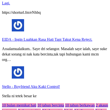
Lagi.
https://shorturl.fm/eNhbq
EIDA
-
Ingin Luahkan Rasa Hati Tapi Takut Kena Reject.
Assalamualaikum.. Saye dri selangor. Masalah saye ialah, saye suke
dekat sorang ni nak kata bercinta,tak tapi hubungan kami mcm
org…
Stello
-
Boyfriend Aku Kaki Control!
Stella ni tetek besar ke
10 bulan memikat hati
10 tahun bercinta
10 tahun berkawan
2 akaun