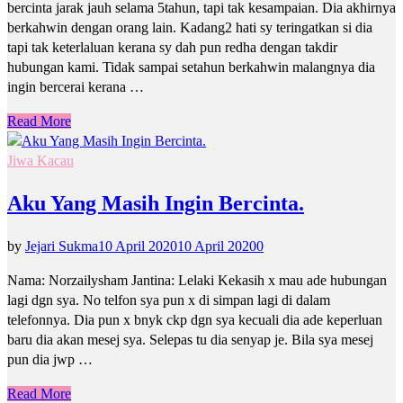
bercinta jarak jauh selama 5tahun, tapi tak kesampaian. Dia akhirnya
berkahwin dengan orang lain. Kadang2 hati sy teringatkan si dia
tapi tak keterlaluan kerana sy dah pun redha dengan takdir
hubungan kami. Tidak sampai setahun berkahwin malangnya dia
ingin bercerai kerana …
Read More
Jiwa Kacau
Aku Yang Masih Ingin Bercinta.
by
Jejari Sukma
10 April 2020
10 April 2020
0
Nama: Norzailysham Jantina: Lelaki Kekasih x mau ade hubungan
lagi dgn sya. No telfon sya pun x di simpan lagi di dalam
telefonnya. Dia pun x bnyk ckp dgn sya kecuali dia ade keperluan
baru dia akan mesej sya. Selepas tu dia senyap je. Bila sya mesej
pun dia jwp …
Read More