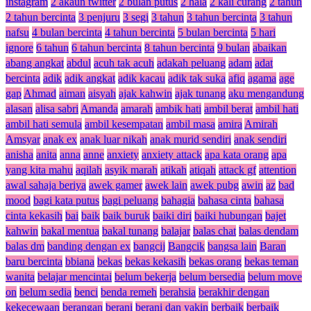
instagram
2 akaun twitter
2 bulan putus
2 hala
2 kali curang
2 tahun
2 tahun bercinta
3 penjuru
3 segi
3 tahun
3 tahun bercinta
3 tahun
nafsu
4 bulan bercinta
4 tahun bercinta
5 bulan bercinta
5 hari
ignore
6 tahun
6 tahun bercinta
8 tahun bercinta
9 bulan
abaikan
abang angkat
abdul
acuh tak acuh
adakah peluang
adam
adat
bercinta
adik
adik angkat
adik kacau
adik tak suka
afiq
agama
age
gap
Ahmad
aiman
aisyah
ajak kahwin
ajak tunang
aku mengandung
alasan
alisa sabri
Amanda
amarah
ambik hati
ambil berat
ambil hati
ambil hati semula
ambil kesempatan
ambil masa
amira
Amirah
Amsyar
anak ex
anak luar nikah
anak murid sendiri
anak sendiri
anisha
anita
anna
anne
anxiety
anxiety attack
apa kata orang
apa
yang kita mahu
aqilah
asyik marah
atikah
atiqah
attack gf
attention
awal sahaja beriya
awek gamer
awek lain
awek pubg
awin
az
bad
mood
bagi kata putus
bagi peluang
bahagia
bahasa cinta
bahasa
cinta kekasih
bai
baik
baik buruk
baiki diri
baiki hubungan
bajet
kahwin
bakal mentua
bakal tunang
balajar
balas chat
balas dendam
balas dm
banding dengan ex
bangcij
Bangcik
bangsa lain
Baran
baru bercinta
bbiana
bekas
bekas kekasih
bekas orang
bekas teman
wanita
belajar mencintai
belum bekerja
belum bersedia
belum move
on
belum sedia
benci
benda remeh
berahsia
berakhir dengan
kekecewaan
berangan
berani
berani dan yakin
berbaik
berbaik