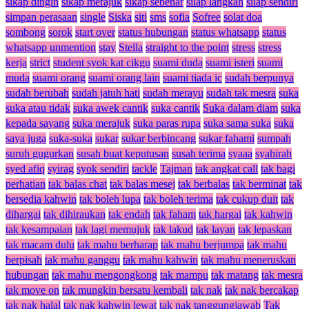
sikap dingin
sikap merajuk
sikap sebenar
silap langkah
silap sendiri
simpan perasaan
single
Siska
siti
sms
sofia
Sofree
solat doa
sombong
sorok
start over
status hubungan
status whatsapp
status
whatsapp unmention
stay
Stella
straight to the point
stress
stress
kerja
strict
student syok kat cikgu
suami duda
suami isteri
suami
muda
suami orang
suami orang lain
suami tiada ic
sudah berpunya
sudah berubah
sudah jatuh hati
sudah merayu
sudah tak mesra
suka
suka atau tidak
suka awek cantik
suka cantik
Suka dalam diam
suka
kepada sayang
suka merajuk
suka paras rupa
suka sama suka
suka
saya juga
suka-suka
sukar
sukar berbincang
sukar fahami
sumpah
suruh gugurkan
susah buat keputusan
susah terima
syaaa
syahirah
syed afiq
syirag
syok sendiri
tackle
Tajman
tak angkat call
tak bagi
perhatian
tak balas chat
tak balas mesej
tak berbalas
tak berminat
tak
bersedia kahwin
tak boleh lupa
tak boleh terima
tak cukup duit
tak
dihargai
tak dihiraukan
tak endah
tak faham
tak hargai
tak kahwin
tak kesampaian
tak lagi memujuk
tak lakud
tak layan
tak lepaskan
tak macam dulu
tak mahu berharap
tak mahu berjumpa
tak mahu
berpisah
tak mahu ganggu
tak mahu kahwin
tak mahu meneruskan
hubungan
tak mahu mengongkong
tak mampu
tak matang
tak mesra
tak move on
tak mungkin bersatu kembali
tak nak
tak nak bercakap
tak nak halal
tak nak kahwin lewat
tak nak tanggungjawab
Tak