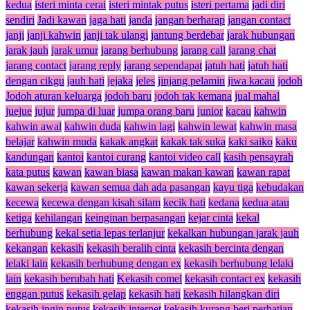
kedua
isteri minta cerai
isteri mintak putus
isteri pertama
jadi diri
sendiri
Jadi kawan
jaga hati
janda
jangan berharap
jangan contact
janji
janji kahwin
janji tak ulangi
jantung berdebar
jarak hubungan
jarak jauh
jarak umur
jarang berhubung
jarang call
jarang chat
jarang contact
jarang reply
jarang sependapat
jatuh hati
jatuh hati
dengan cikgu
jauh hati
jejaka
jeles
jinjang pelamin
jiwa kacau
jodoh
Jodoh aturan keluarga
jodoh baru
jodoh tak kemana
jual mahal
juejue
jujur
jumpa di luar
jumpa orang baru
junior
kacau
kahwin
kahwin awal
kahwin duda
kahwin lagi
kahwin lewat
kahwin masa
belajar
kahwin muda
kakak angkat
kakak tak suka
kaki saiko
kaku
kandungan
kantoi
kantoi curang
kantoi video call
kasih pensayrah
kata putus
kawan
kawan biasa
kawan makan kawan
kawan rapat
kawan sekerja
kawan semua dah ada pasangan
kayu tiga
kebudakan
kecewa
kecewa dengan kisah silam
kecik hati
kedana
kedua atau
ketiga
kehilangan
keinginan berpasangan
kejar cinta
kekal
berhubung
kekal setia lepas terlanjur
kekalkan hubungan jarak jauh
kekangan
kekasih
kekasih beralih cinta
kekasih bercinta dengan
lelaki lain
kekasih berhubung dengan ex
kekasih berhubung lelaki
lain
kekasih berubah hati
Kekasih comel
kekasih contact ex
kekasih
enggan putus
kekasih gelap
kekasih hati
kekasih hilangkan diri
kekasih ingin putus
kekasih internet
kekasih kurang beri perhatian