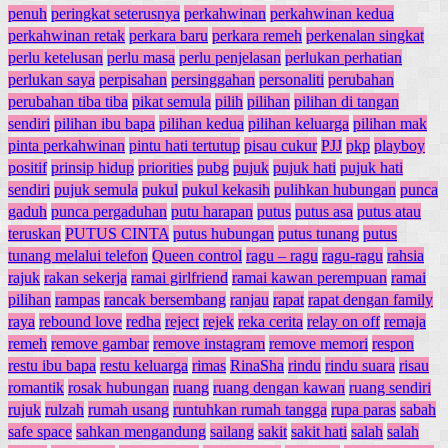
penuh
peringkat seterusnya
perkahwinan
perkahwinan kedua
perkahwinan retak
perkara baru
perkara remeh
perkenalan singkat
perlu ketelusan
perlu masa
perlu penjelasan
perlukan perhatian
perlukan saya
perpisahan
persinggahan
personaliti
perubahan
perubahan tiba tiba
pikat semula
pilih
pilihan
pilihan di tangan
sendiri
pilihan ibu bapa
pilihan kedua
pilihan keluarga
pilihan mak
pinta perkahwinan
pintu hati tertutup
pisau cukur
PJJ
pkp
playboy
positif
prinsip hidup
priorities
pubg
pujuk
pujuk hati
pujuk hati
sendiri
pujuk semula
pukul
pukul kekasih
pulihkan hubungan
punca
gaduh
punca pergaduhan
putu harapan
putus
putus asa
putus atau
teruskan
PUTUS CINTA
putus hubungan
putus tunang
putus
tunang melalui telefon
Queen control
ragu – ragu
ragu-ragu
rahsia
rajuk
rakan sekerja
ramai girlfriend
ramai kawan perempuan
ramai
pilihan
rampas
rancak bersembang
ranjau
rapat
rapat dengan family
raya
rebound love
redha
reject
rejek
reka cerita
relay on off
remaja
remeh
remove gambar
remove instagram
remove memori
respon
restu ibu bapa
restu keluarga
rimas
RinaSha
rindu
rindu suara
risau
romantik
rosak hubungan
ruang
ruang dengan kawan
ruang sendiri
rujuk
rulzah
rumah usang
runtuhkan rumah tangga
rupa paras
sabah
safe space
sahkan mengandung
sailang
sakit
sakit hati
salah
salah