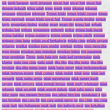
tali
taruh harapan
taruh perasaan
tawan hati
tawar hati
tawar hati
dengan kekasih
tebus salah
tegas
teguh
tegur
tekanan
tekanan
perasaan
teknologi
telegram
Teman lelaki
teman lelaki curang
teman
lelaki menjauh
teman lelaki tawar hati
Teman wanita terabai
tempat
kerja
tenggelam timbul
terabai
terapi
terapi diri
terasa hati
terbaik
terbuka hati
terburu
tergantung
terhegeh
terikat
terima baik buruk
terima hakikat
terima seadanya
terima semula
terima takdir
teringat
teringat cinta lama
terlalu awal berkahwin
terlalu cinta
terlalu sayang
terlanjur
terpikat
terpikat guru sendiri
tertekan
tertipu
terus mencuba
terus terang
teruskan atau putuskan
teruskan hidup
test pasangan
tetap pendirian
Thena
tiada hala tuju
tiada kad pengenalan
tiada
khabar
tiada rasa cinta
tiada salah
tiba tiba
tiba tiba putus
tiba-tiba
berubah
tiba-tiba minta putus
tidak balas mesej
tidak berkomunikasi
tidak berterus-terang
tidak contact
tidak endah
tidak jujur
tidak lagi
menarik
tidak mahu serius
tidak menghargai
tidak pamer kasih
sayang
tidak percaya
tidak pernah bersua
tidak reply whatsapp
tidak
sebagus
tidak secantik
tidak seperti dahulu
tidak tahu punca
tidur
tidur siang
tiga minggu bercinta
tiga tahun bercinta
tingakatan 4
tips
tips berubah
tips cara ldr
tips cara untuk move on
tips cinta
tips cinta
jarak jauh
tips hubungan jarak jauh
tips kahwin awal
tips kekalkan