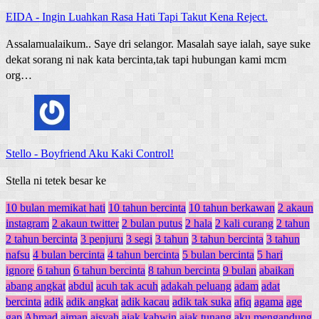
EIDA
-
Ingin Luahkan Rasa Hati Tapi Takut Kena Reject.
Assalamualaikum.. Saye dri selangor. Masalah saye ialah, saye suke
dekat sorang ni nak kata bercinta,tak tapi hubungan kami mcm
org…
Stello
-
Boyfriend Aku Kaki Control!
Stella ni tetek besar ke
10 bulan memikat hati
10 tahun bercinta
10 tahun berkawan
2 akaun
instagram
2 akaun twitter
2 bulan putus
2 hala
2 kali curang
2 tahun
2 tahun bercinta
3 penjuru
3 segi
3 tahun
3 tahun bercinta
3 tahun
nafsu
4 bulan bercinta
4 tahun bercinta
5 bulan bercinta
5 hari
ignore
6 tahun
6 tahun bercinta
8 tahun bercinta
9 bulan
abaikan
abang angkat
abdul
acuh tak acuh
adakah peluang
adam
adat
bercinta
adik
adik angkat
adik kacau
adik tak suka
afiq
agama
age
gap
Ahmad
aiman
aisyah
ajak kahwin
ajak tunang
aku mengandung