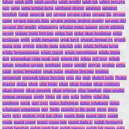
faham
salah pilih
salah sangka
salah sendiri
salah tak
saling percaya
sam
sama
sama tempat kerja
sambung degree
sanggup
sanggup
berubah
Sarah
sarawak
sari
sayang
sayang cikgu
sayang dia
sayang
game
sayang macam dulu
sayang pelajar student sendiri
sayangi diri
sayangi diri sendiri
sebanarnya
sebulan putus tunang
secret admirer
secure
sedang ingin bercinta
sedap hati
sedar akan kesilapan
sedar
kesilapan
sedih
sedih menangis
sejak kecil
sejarah dengan ex
sejauh
mana setia
sejenis
sekelip mata
sekolah
seks
selalu berkata kesat
selalu berpandangan
selalu marah
selalu menghilang
selalu minta
duit
selamatkan cinta jarak jauh
selami diri
selesa
self love
selisih
faham
semakin sayang
sembang
senior
sensitif
senyap
serabut
serba
salah
sering bergaduh
sesak nafas
setahun bercinta
setahun
mengenali
setengah tahun bercinta
setia
sha
shah
shahril hafis
Shakir
shazrul
shifaa
sibuk
sifat lelaki
sikap
sikap biadap
sikap cemburu
sikap dingin
sikap merajuk
sikap sebenar
silap langkah
silap sendiri
simpan perasaan
single
Siska
siti
sms
sofia
Sofree
solat doa
sombong
sorok
start over
status hubungan
status whatsapp
status
whatsapp unmention
stay
Stella
straight to the point
stress
stress
kerja
strict
student syok kat cikgu
suami duda
suami isteri
suami
muda
suami orang
suami orang lain
suami tiada ic
sudah berpunya
sudah berubah
sudah jatuh hati
sudah merayu
sudah tak mesra
suka