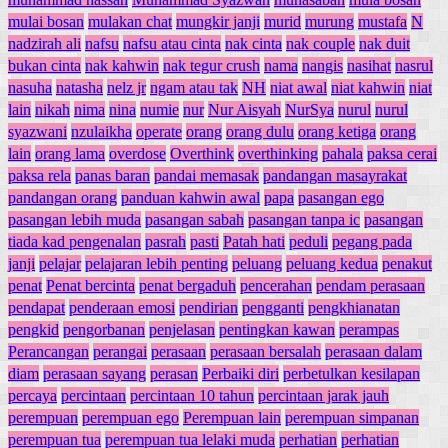
mulai bosan
mulakan chat
mungkir janji
murid
murung
mustafa
N
nadzirah ali
nafsu
nafsu atau cinta
nak cinta
nak couple
nak duit
bukan cinta
nak kahwin
nak tegur crush
nama
nangis
nasihat
nasrul
nasuha
natasha
nelz jr
ngam atau tak
NH
niat awal
niat kahwin
niat
lain
nikah
nima
nina
numie
nur
Nur Aisyah
NurSya
nurul
nurul
syazwani
nzulaikha
operate
orang
orang dulu
orang ketiga
orang
lain
orang lama
overdose
Overthink
overthinking
pahala
paksa cerai
paksa rela
panas baran
pandai memasak
pandangan masayrakat
pandangan orang
panduan kahwin awal
papa
pasangan ego
pasangan lebih muda
pasangan sabah
pasangan tanpa ic
pasangan
tiada kad pengenalan
pasrah
pasti
Patah hati
peduli
pegang pada
janji
pelajar
pelajaran lebih penting
peluang
peluang kedua
penakut
penat
Penat bercinta
penat bergaduh
pencerahan
pendam perasaan
pendapat
penderaan emosi
pendirian
pengganti
pengkhianatan
pengkid
pengorbanan
penjelasan
pentingkan kawan
perampas
Perancangan
perangai
perasaan
perasaan bersalah
perasaan dalam
diam
perasaan sayang
perasan
Perbaiki diri
perbetulkan kesilapan
percaya
percintaan
percintaan 10 tahun
percintaan jarak jauh
perempuan
perempuan ego
Perempuan lain
perempuan simpanan
perempuan tua
perempuan tua lelaki muda
perhatian
perhatian