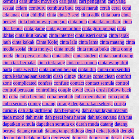
kembali
cara untuk move on
cari pasal
cari pengganti
cari yang
sesuai
celaru
cemburu
cemburu buta
cepat marah
cerah
cerai
cerai
ada anak
chat
childish
cinta
cinta 3 segi
cinta adik
cinta baru
cinta
bersegi
cinta bukan warganegara
cinta buta
cinta dalam diam
cinta
dua benua
cinta game
cinta game online
cinta guru pelajar
cinta
ikhlas
cinta ikut kawan
cinta internet
cinta isteri orang
cinta jarak
jauh
cinta kakak
Cinta Kolej
cinta lalu
cinta lama
cinta matang
cinta
media sosial
cinta monyet
cinta muda
cinta muka buku
cinta orang
muda
cinta persekolahan
cinta siber
cinta student
cinta suami orang
cinta tak berbalas
cinta terlarang
cinta usia muda
cinta wang duit
harta
cinta wechat
cinta zaman belajar
cintai diri
cintai diri sendiri
cipta kebahagiaan sendiri
clash
clingy
closure
come clean
comfort
zone
complicated
confess
confuse
contact
contact semula
control
control perasaan
controlling
couple
covid
crush
crush follow back
IG
cuba
cuba bercinta
cuba berubah
cuba memahami
cuba pujuk
cuba serious
cuniey
curang
curang dengan rakan sekerja
curiga
curious
dah ada girlfriend
dah berpunya
dah dapat layan macam
tiada mood
dah main
dah pergi baru hargai
dah tak sayang
dah tua
dapatkan semula
dapatkan semula ex
darah muda
datang
datang
beraya
datang rumah
datang tanpa diduga
degil
dekat jodoh
dengki
depan lain belakang lain
depressed
depressi
depression
desak
desak