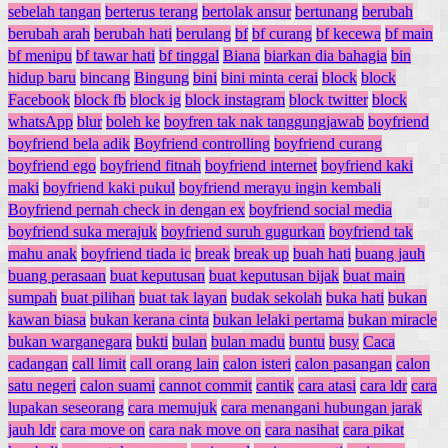
sebelah tangan
berterus terang
bertolak ansur
bertunang
berubah
berubah arah
berubah hati
berulang
bf
bf curang
bf kecewa
bf main
bf menipu
bf tawar hati
bf tinggal
Biana
biarkan dia bahagia
bin
hidup baru
bincang
Bingung
bini
bini minta cerai
block
block
Facebook
block fb
block ig
block instagram
block twitter
block
whatsApp
blur
boleh ke
boyfren tak nak tanggungjawab
boyfriend
boyfriend bela adik
Boyfriend controlling
boyfriend curang
boyfriend ego
boyfriend fitnah
boyfriend internet
boyfriend kaki
maki
boyfriend kaki pukul
boyfriend merayu ingin kembali
Boyfriend pernah check in dengan ex
boyfriend social media
boyfriend suka merajuk
boyfriend suruh gugurkan
boyfriend tak
mahu anak
boyfriend tiada ic
break
break up
buah hati
buang jauh
buang perasaan
buat keputusan
buat keputusan bijak
buat main
sumpah
buat pilihan
buat tak layan
budak sekolah
buka hati
bukan
kawan biasa
bukan kerana cinta
bukan lelaki pertama
bukan miracle
bukan warganegara
bukti
bulan
bulan madu
buntu
busy
Caca
cadangan
call limit
call orang lain
calon isteri
calon pasangan
calon
satu negeri
calon suami
cannot commit
cantik
cara atasi
cara ldr
cara
lupakan seseorang
cara memujuk
cara menangani hubungan jarak
jauh ldr
cara move on
cara nak move on
cara nasihat
cara pikat