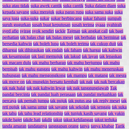
suka atau tidak
suka awek cantik
suka cantik
Suka dalam diam
suka
kepada sayang
suka merajuk
suka paras rupa
suka sama suka
suka
saya juga
suka-suka
sukar
sukar berbincang
sukar fahami
sumpah
suruh gugurkan
susah buat keputusan
susah terima
syaaa
syahirah
syed afiq
syirag
syok sendiri
tackle
Tajman
tak angkat call
tak bagi
perhatian
tak balas chat
tak balas mesej
tak berbalas
tak berminat
tak
bersedia kahwin
tak boleh lupa
tak boleh terima
tak cukup duit
tak
dihargai
tak dihiraukan
tak endah
tak faham
tak hargai
tak kahwin
tak kesampaian
tak lagi memujuk
tak lakud
tak layan
tak lepaskan
tak macam dulu
tak mahu berharap
tak mahu berjumpa
tak mahu
berpisah
tak mahu ganggu
tak mahu kahwin
tak mahu meneruskan
hubungan
tak mahu mengongkong
tak mampu
tak matang
tak mesra
tak move on
tak mungkin bersatu kembali
tak nak
tak nak bercakap
tak nak halal
tak nak kahwin lewat
tak nak tanggungjawab
Tak
pandai bercinta
tak pandai luah perasaan
tak pandai meluahkan
tak
percaya
tak pernah jumpa
tak pujuk
tak putus asa
tak reply mesej
tak
reti pujuk
tak sama umur
tak sayang
tak sekolah
tak sengaja
tak suka
tak tahu
tak tahu lead relationship
tak tunjuk kasih sayang
tak yakin
takde bajet
takde hati
takdir
takut
takut kehilangan
takut terluka
tanda amaran
tandatanya
tanggapan orang
tanya
tanya khabar
Tarik