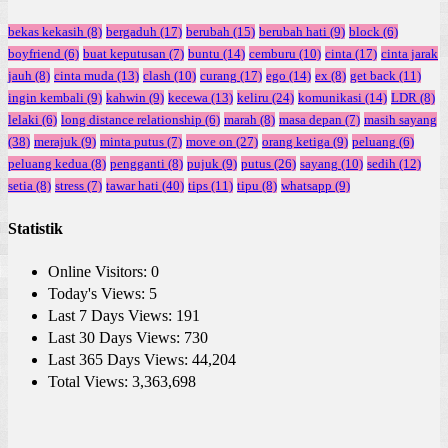
bekas kekasih
(8)
bergaduh
(17)
berubah
(15)
berubah hati
(9)
block
(6)
boyfriend
(6)
buat keputusan
(7)
buntu
(14)
cemburu
(10)
cinta
(17)
cinta jarak
jauh
(8)
cinta muda
(13)
clash
(10)
curang
(17)
ego
(14)
ex
(8)
get back
(11)
ingin kembali
(9)
kahwin
(9)
kecewa
(13)
keliru
(24)
komunikasi
(14)
LDR
(8)
lelaki
(6)
long distance relationship
(6)
marah
(8)
masa depan
(7)
masih sayang
(38)
merajuk
(9)
minta putus
(7)
move on
(27)
orang ketiga
(9)
peluang
(6)
peluang kedua
(8)
pengganti
(8)
pujuk
(9)
putus
(26)
sayang
(10)
sedih
(12)
setia
(8)
stress
(7)
tawar hati
(40)
tips
(11)
tipu
(8)
whatsapp
(9)
Statistik
Online Visitors:
0
Today's Views:
5
Last 7 Days Views:
191
Last 30 Days Views:
730
Last 365 Days Views:
44,204
Total Views:
3,363,698