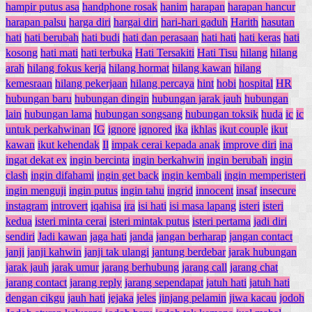
hampir putus asa
handphone rosak
hanim
harapan
harapan hancur
harapan palsu
harga diri
hargai diri
hari-hari gaduh
Harith
hasutan
hati
hati berubah
hati budi
hati dan perasaan
hati hati
hati keras
hati
kosong
hati mati
hati terbuka
Hati Tersakiti
Hati Tisu
hilang
hilang
arah
hilang fokus kerja
hilang hormat
hilang kawan
hilang
kemesraan
hilang pekerjaan
hilang percaya
hint
hobi
hospital
HR
hubungan baru
hubungan dingin
hubungan jarak jauh
hubungan
lain
hubungan lama
hubungan songsang
hubungan toksik
huda
ic
ic
untuk perkahwinan
IG
ignore
ignored
ika
ikhlas
ikut couple
ikut
kawan
ikut kehendak
Il
impak cerai kepada anak
improve diri
ina
ingat dekat ex
ingin bercinta
ingin berkahwin
ingin berubah
ingin
clash
ingin difahami
ingin get back
ingin kembali
ingin memperisteri
ingin menguji
ingin putus
ingin tahu
ingrid
innocent
insaf
insecure
instagram
introvert
iqahisa
ira
isi hati
isi masa lapang
isteri
isteri
kedua
isteri minta cerai
isteri mintak putus
isteri pertama
jadi diri
sendiri
Jadi kawan
jaga hati
janda
jangan berharap
jangan contact
janji
janji kahwin
janji tak ulangi
jantung berdebar
jarak hubungan
jarak jauh
jarak umur
jarang berhubung
jarang call
jarang chat
jarang contact
jarang reply
jarang sependapat
jatuh hati
jatuh hati
dengan cikgu
jauh hati
jejaka
jeles
jinjang pelamin
jiwa kacau
jodoh