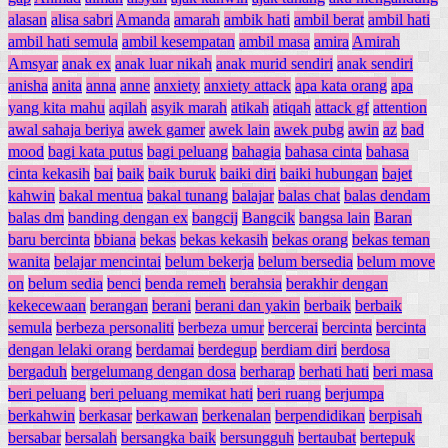
alasan
alisa sabri
Amanda
amarah
ambik hati
ambil berat
ambil hati
ambil hati semula
ambil kesempatan
ambil masa
amira
Amirah
Amsyar
anak ex
anak luar nikah
anak murid sendiri
anak sendiri
anisha
anita
anna
anne
anxiety
anxiety attack
apa kata orang
apa
yang kita mahu
aqilah
asyik marah
atikah
atiqah
attack gf
attention
awal sahaja beriya
awek gamer
awek lain
awek pubg
awin
az
bad
mood
bagi kata putus
bagi peluang
bahagia
bahasa cinta
bahasa
cinta kekasih
bai
baik
baik buruk
baiki diri
baiki hubungan
bajet
kahwin
bakal mentua
bakal tunang
balajar
balas chat
balas dendam
balas dm
banding dengan ex
bangcij
Bangcik
bangsa lain
Baran
baru bercinta
bbiana
bekas
bekas kekasih
bekas orang
bekas teman
wanita
belajar mencintai
belum bekerja
belum bersedia
belum move
on
belum sedia
benci
benda remeh
berahsia
berakhir dengan
kekecewaan
berangan
berani
berani dan yakin
berbaik
berbaik
semula
berbeza personaliti
berbeza umur
bercerai
bercinta
bercinta
dengan lelaki orang
berdamai
berdegup
berdiam diri
berdosa
bergaduh
bergelumang dengan dosa
berharap
berhati hati
beri masa
beri peluang
beri peluang memikat hati
beri ruang
berjumpa
berkahwin
berkasar
berkawan
berkenalan
berpendidikan
berpisah
bersabar
bersalah
bersangka baik
bersungguh
bertaubat
bertepuk