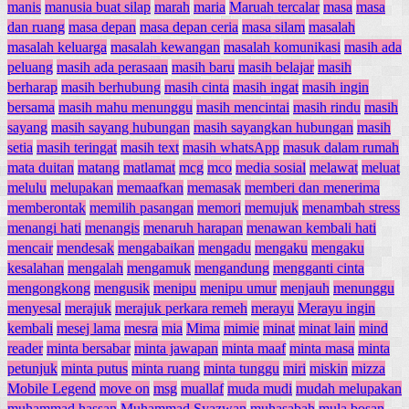
manis
manusia buat silap
marah
maria
Maruah tercalar
masa
masa
dan ruang
masa depan
masa depan ceria
masa silam
masalah
masalah keluarga
masalah kewangan
masalah komunikasi
masih ada
peluang
masih ada perasaan
masih baru
masih belajar
masih
berharap
masih berhubung
masih cinta
masih ingat
masih ingin
bersama
masih mahu menunggu
masih mencintai
masih rindu
masih
sayang
masih sayang hubungan
masih sayangkan hubungan
masih
setia
masih teringat
masih text
masih whatsApp
masuk dalam rumah
mata duitan
matang
matlamat
mcg
mco
media sosial
melawat
meluat
melulu
melupakan
memaafkan
memasak
memberi dan menerima
memberontak
memilih pasangan
memori
memujuk
menambah stress
menangi hati
menangis
menaruh harapan
menawan kembali hati
mencair
mendesak
mengabaikan
mengadu
mengaku
mengaku
kesalahan
mengalah
mengamuk
mengandung
mengganti cinta
mengongkong
mengusik
menipu
menipu umur
menjauh
menunggu
menyesal
merajuk
merajuk perkara remeh
merayu
Merayu ingin
kembali
mesej lama
mesra
mia
Mima
mimie
minat
minat lain
mind
reader
minta bersabar
minta jawapan
minta maaf
minta masa
minta
petunjuk
minta putus
minta ruang
minta tunggu
miri
miskin
mizza
Mobile Legend
move on
msg
muallaf
muda mudi
mudah melupakan
muhammad hassan
Muhammad Syazwan
muhasabah
mula bosan