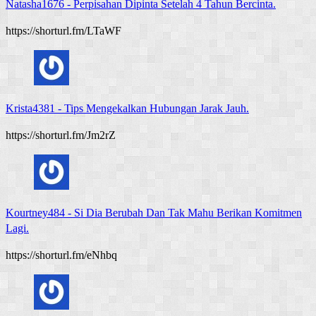
Natasha1676
-
Perpisahan Dipinta Setelah 4 Tahun Bercinta.
https://shorturl.fm/LTaWF
Krista4381
-
Tips Mengekalkan Hubungan Jarak Jauh.
https://shorturl.fm/Jm2rZ
Kourtney484
-
Si Dia Berubah Dan Tak Mahu Berikan Komitmen
Lagi.
https://shorturl.fm/eNhbq