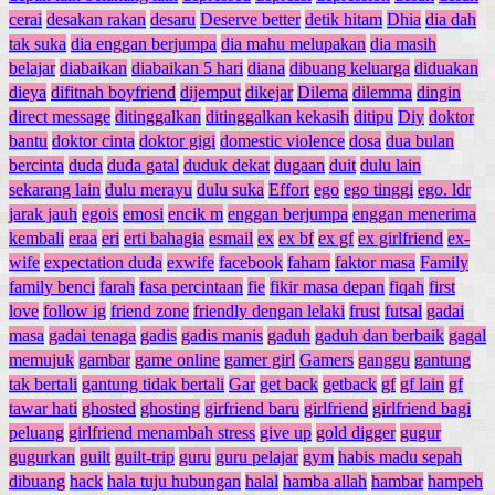
cerai
desakan rakan
desaru
Deserve better
detik hitam
Dhia
dia dah
tak suka
dia enggan berjumpa
dia mahu melupakan
dia masih
belajar
diabaikan
diabaikan 5 hari
diana
dibuang keluarga
diduakan
dieya
difitnah boyfriend
dijemput
dikejar
Dilema
dilemma
dingin
direct message
ditinggalkan
ditinggalkan kekasih
ditipu
Diy
doktor
bantu
doktor cinta
doktor gigi
domestic violence
dosa
dua bulan
bercinta
duda
duda gatal
duduk dekat
dugaan
duit
dulu lain
sekarang lain
dulu merayu
dulu suka
Effort
ego
ego tinggi
ego. ldr
jarak jauh
egois
emosi
encik m
enggan berjumpa
enggan menerima
kembali
eraa
eri
erti bahagia
esmail
ex
ex bf
ex gf
ex girlfriend
ex-
wife
expectation duda
exwife
facebook
faham
faktor masa
Family
family benci
farah
fasa percintaan
fie
fikir masa depan
fiqah
first
love
follow ig
friend zone
friendly dengan lelaki
frust
futsal
gadai
masa
gadai tenaga
gadis
gadis manis
gaduh
gaduh dan berbaik
gagal
memujuk
gambar
game online
gamer girl
Gamers
ganggu
gantung
tak bertali
gantung tidak bertali
Gar
get back
getback
gf
gf lain
gf
tawar hati
ghosted
ghosting
girfriend baru
girlfriend
girlfriend bagi
peluang
girlfriend menambah stress
give up
gold digger
gugur
gugurkan
guilt
guilt-trip
guru
guru pelajar
gym
habis madu sepah
dibuang
hack
hala tuju hubungan
halal
hamba allah
hambar
hampeh