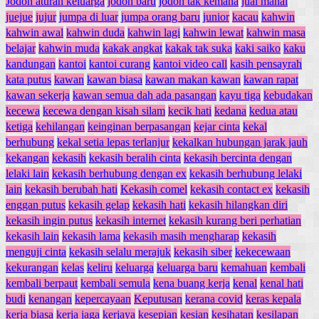
Jodoh aturan keluarga
jodoh baru
jodoh tak kemana
jual mahal
juejue
jujur
jumpa di luar
jumpa orang baru
junior
kacau
kahwin
kahwin awal
kahwin duda
kahwin lagi
kahwin lewat
kahwin masa
belajar
kahwin muda
kakak angkat
kakak tak suka
kaki saiko
kaku
kandungan
kantoi
kantoi curang
kantoi video call
kasih pensayrah
kata putus
kawan
kawan biasa
kawan makan kawan
kawan rapat
kawan sekerja
kawan semua dah ada pasangan
kayu tiga
kebudakan
kecewa
kecewa dengan kisah silam
kecik hati
kedana
kedua atau
ketiga
kehilangan
keinginan berpasangan
kejar cinta
kekal
berhubung
kekal setia lepas terlanjur
kekalkan hubungan jarak jauh
kekangan
kekasih
kekasih beralih cinta
kekasih bercinta dengan
lelaki lain
kekasih berhubung dengan ex
kekasih berhubung lelaki
lain
kekasih berubah hati
Kekasih comel
kekasih contact ex
kekasih
enggan putus
kekasih gelap
kekasih hati
kekasih hilangkan diri
kekasih ingin putus
kekasih internet
kekasih kurang beri perhatian
kekasih lain
kekasih lama
kekasih masih mengharap
kekasih
menguji cinta
kekasih selalu merajuk
kekasih siber
kekecewaan
kekurangan
kelas
keliru
keluarga
keluarga baru
kemahuan
kembali
kembali berpaut
kembali semula
kena buang kerja
kenal
kenal hati
budi
kenangan
kepercayaan
Keputusan
kerana covid
keras kepala
kerja biasa
kerja jaga
kerjaya
kesepian
kesian
kesihatan
kesilapan