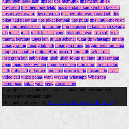
hubungan jarak jauh
tips ldr
tips memujuk
tips memujuk ex
boyfriend
tips memujuk lelaki
tips mendapatkan kembali kekasih
tips move forward
tips move on
tips perhubungan jarak jauh
tips
pikat hati pasangan
tips pikat kembali
tips putus
tips untuk move on
tipu
tipu media sosial
tipu online
tipu perasaan
to kalau saya sayang
dia
toksik
tolak
tolak kasih sayang
tolak pinangan
Too soft
toxic
trauma bercinta
tugas lain
tujuan sebenar
tukar dp whatsapp
tunang
tunang orang
tunang tak jadi
tunangan orang
tunggu bertahun lama
tunggu dua tahun
tunjuk effort
turn off
tutup aib
twitter dan
instagram lain
uabh sikap
ubah
ubah fokus
uji cinta
uji pasangan
ujian
ujian perkahwinan
ujjan percintaan
ultimatum
umur makin
naik
universiti
unknown
unmensi
urusan kerja
urusan lain
usaha
video call
video panas
wani
wayang
whatsapp
Whatsapp
perempuan
yakin
yana
yeng
zaman siber
Copyright © — doktorcinta.com - luahan hati, perasaan dan
penyelesaian masalah cinta.
Managed and owned by
Kreativ X Solutions (SA0382142-V)
.