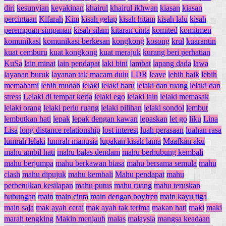
diri
kesunyian
keyakinan
khairul
khairul ikhwan
kiasan
kiasan
percintaan
Kifarah
Kim
kisah gelap
kisah hitam
kisah lalu
kisah
perempuan simpanan
kisah silam
kitaran cinta
komited
komitmen
komunikasi
komunikasi berkesan
kongkong
kosong
krul
kuarantin
kuat cemburu
kuat kongkong
kuat merajuk
kurang beri perhatian
KuSa
lain minat
lain pendapat
laki bini
lambat
lapang dada
lawa
layanan buruk
layanan tak macam dulu
LDR
leave
lebih baik
lebih
memahami
lebih mudah
lelaki
lelaki baru
lelaki dan ruang
lelaki dan
stress
Lelaki di tempat kerja
lelaki ego
lelaki lain
lelaki memasak
lelaki orang
lelaki perlu ruang
lelaki pilihan
lelaki sondol
lembut
lembutkan hati
lepak
lepak dengan kawan
lepaskan
let go
liku
Lina
Lisa
long distance relationship
lost interest
luah perasaan
luahan rasa
lumrah lelaki
lumrah manusia
lupakan kisah lama
Maafkan aku
mahu ambil hati
mahu balas dendam
mahu berhubung kembali
mahu berjumpa
mahu berkawan biasa
mahu bersama semula
mahu
clash
mahu dipujuk
mahu kembali
Mahu pendapat
mahu
perbetulkan kesilapan
mahu putus
mahu ruang
mahu teruskan
hubungan
main
main cinta
main dengan boyfren
main kayu tiga
main saja
mak ayah cerai
mak ayah tak terima
makan hati
maki
maki
marah tengking
Makin menjauh
malas
malaysia
mangsa keadaan