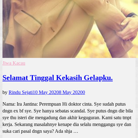
Jiwa Kacau
Selamat Tinggal Kekasih Gelapku.
by
Rindu Sejati
10 May 2020
8 May 2020
0
Nama: Ira Jantina: Perempuan Hi doktor cinta. Sye sudah putus
dngn ex bf sye. Sye hanya sebatas scandal. Sye putus dngn die bila
sye thu isteri die mengadung dan akhir keguguran. Kami satu tmpt
kerja. Sekarang masalahnye kenape dia selalu menggangu sye dan
suka cari pasal dngn saya? Ada shja …