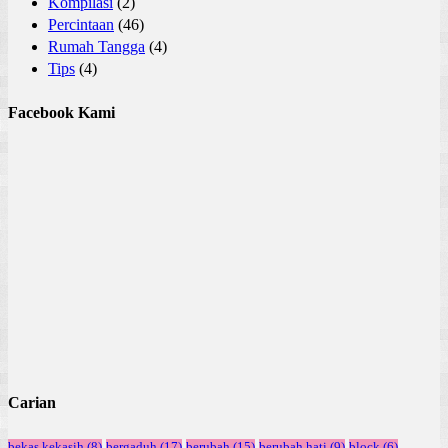
Kompilasi
(2)
Percintaan
(46)
Rumah Tangga
(4)
Tips
(4)
Facebook Kami
Carian
bekas kekasih
(8)
bergaduh
(17)
berubah
(15)
berubah hati
(9)
block
(6)