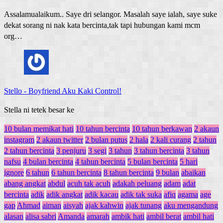
Assalamualaikum.. Saye dri selangor. Masalah saye ialah, saye suke
dekat sorang ni nak kata bercinta,tak tapi hubungan kami mcm
org…
Stello
-
Boyfriend Aku Kaki Control!
Stella ni tetek besar ke
10 bulan memikat hati
10 tahun bercinta
10 tahun berkawan
2 akaun
instagram
2 akaun twitter
2 bulan putus
2 hala
2 kali curang
2 tahun
2 tahun bercinta
3 penjuru
3 segi
3 tahun
3 tahun bercinta
3 tahun
nafsu
4 bulan bercinta
4 tahun bercinta
5 bulan bercinta
5 hari
ignore
6 tahun
6 tahun bercinta
8 tahun bercinta
9 bulan
abaikan
abang angkat
abdul
acuh tak acuh
adakah peluang
adam
adat
bercinta
adik
adik angkat
adik kacau
adik tak suka
afiq
agama
age
gap
Ahmad
aiman
aisyah
ajak kahwin
ajak tunang
aku mengandung
alasan
alisa sabri
Amanda
amarah
ambik hati
ambil berat
ambil hati