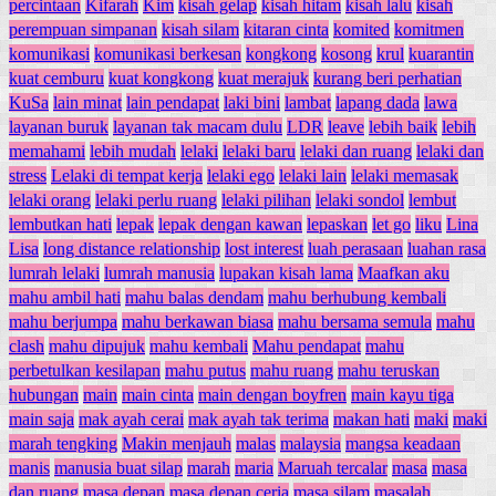
percintaan
Kifarah
Kim
kisah gelap
kisah hitam
kisah lalu
kisah
perempuan simpanan
kisah silam
kitaran cinta
komited
komitmen
komunikasi
komunikasi berkesan
kongkong
kosong
krul
kuarantin
kuat cemburu
kuat kongkong
kuat merajuk
kurang beri perhatian
KuSa
lain minat
lain pendapat
laki bini
lambat
lapang dada
lawa
layanan buruk
layanan tak macam dulu
LDR
leave
lebih baik
lebih
memahami
lebih mudah
lelaki
lelaki baru
lelaki dan ruang
lelaki dan
stress
Lelaki di tempat kerja
lelaki ego
lelaki lain
lelaki memasak
lelaki orang
lelaki perlu ruang
lelaki pilihan
lelaki sondol
lembut
lembutkan hati
lepak
lepak dengan kawan
lepaskan
let go
liku
Lina
Lisa
long distance relationship
lost interest
luah perasaan
luahan rasa
lumrah lelaki
lumrah manusia
lupakan kisah lama
Maafkan aku
mahu ambil hati
mahu balas dendam
mahu berhubung kembali
mahu berjumpa
mahu berkawan biasa
mahu bersama semula
mahu
clash
mahu dipujuk
mahu kembali
Mahu pendapat
mahu
perbetulkan kesilapan
mahu putus
mahu ruang
mahu teruskan
hubungan
main
main cinta
main dengan boyfren
main kayu tiga
main saja
mak ayah cerai
mak ayah tak terima
makan hati
maki
maki
marah tengking
Makin menjauh
malas
malaysia
mangsa keadaan
manis
manusia buat silap
marah
maria
Maruah tercalar
masa
masa
dan ruang
masa depan
masa depan ceria
masa silam
masalah