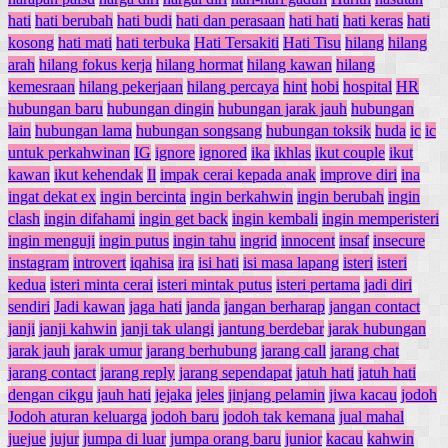
hati
hati berubah
hati budi
hati dan perasaan
hati hati
hati keras
hati
kosong
hati mati
hati terbuka
Hati Tersakiti
Hati Tisu
hilang
hilang
arah
hilang fokus kerja
hilang hormat
hilang kawan
hilang
kemesraan
hilang pekerjaan
hilang percaya
hint
hobi
hospital
HR
hubungan baru
hubungan dingin
hubungan jarak jauh
hubungan
lain
hubungan lama
hubungan songsang
hubungan toksik
huda
ic
ic
untuk perkahwinan
IG
ignore
ignored
ika
ikhlas
ikut couple
ikut
kawan
ikut kehendak
Il
impak cerai kepada anak
improve diri
ina
ingat dekat ex
ingin bercinta
ingin berkahwin
ingin berubah
ingin
clash
ingin difahami
ingin get back
ingin kembali
ingin memperisteri
ingin menguji
ingin putus
ingin tahu
ingrid
innocent
insaf
insecure
instagram
introvert
iqahisa
ira
isi hati
isi masa lapang
isteri
isteri
kedua
isteri minta cerai
isteri mintak putus
isteri pertama
jadi diri
sendiri
Jadi kawan
jaga hati
janda
jangan berharap
jangan contact
janji
janji kahwin
janji tak ulangi
jantung berdebar
jarak hubungan
jarak jauh
jarak umur
jarang berhubung
jarang call
jarang chat
jarang contact
jarang reply
jarang sependapat
jatuh hati
jatuh hati
dengan cikgu
jauh hati
jejaka
jeles
jinjang pelamin
jiwa kacau
jodoh
Jodoh aturan keluarga
jodoh baru
jodoh tak kemana
jual mahal
juejue
jujur
jumpa di luar
jumpa orang baru
junior
kacau
kahwin