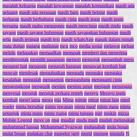
masalah keluarga
masalah kewangan
masalah komunikasi
masih ada
peluang
masih ada perasaan
masih baru
masih belajar
masih
berharap
masih berhubung
masih cinta
masih ingat
masih ingin
bersama
masih mahu menunggu
masih mencintai
masih rindu
masih
sayang
masih sayang hubungan
masih sayangkan hubungan
masih
setia
masih teringat
masih text
masih whatsApp
masuk dalam rumah
mata duitan
matang
matlamat
mcg
mco
media sosial
melawat
meluat
melulu
melupakan
memaafkan
memasak
memberi dan menerima
memberontak
memilih pasangan
memori
memujuk
menambah stress
menangi hati
menangis
menaruh harapan
menawan kembali hati
mencair
mendesak
mengabaikan
mengadu
mengaku
mengaku
kesalahan
mengalah
mengamuk
mengandung
mengganti cinta
mengongkong
mengusik
menipu
menipu umur
menjauh
menunggu
menyesal
merajuk
merajuk perkara remeh
merayu
Merayu ingin
kembali
mesej lama
mesra
mia
Mima
mimie
minat
minat lain
mind
reader
minta bersabar
minta jawapan
minta maaf
minta masa
minta
petunjuk
minta putus
minta ruang
minta tunggu
miri
miskin
mizza
Mobile Legend
move on
msg
muallaf
muda mudi
mudah melupakan
muhammad hassan
Muhammad Syazwan
muhasabah
mula bosan
mulai bosan
mulakan chat
mungkir janji
murid
murung
mustafa
N