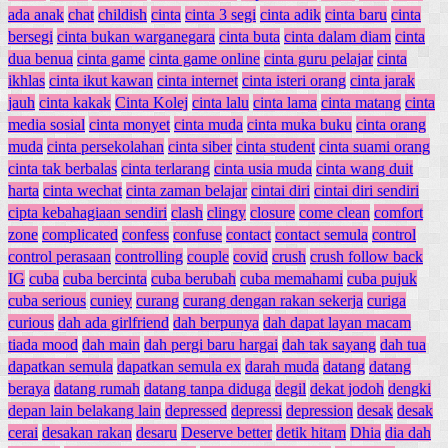
ada anak
chat
childish
cinta
cinta 3 segi
cinta adik
cinta baru
cinta
bersegi
cinta bukan warganegara
cinta buta
cinta dalam diam
cinta
dua benua
cinta game
cinta game online
cinta guru pelajar
cinta
ikhlas
cinta ikut kawan
cinta internet
cinta isteri orang
cinta jarak
jauh
cinta kakak
Cinta Kolej
cinta lalu
cinta lama
cinta matang
cinta
media sosial
cinta monyet
cinta muda
cinta muka buku
cinta orang
muda
cinta persekolahan
cinta siber
cinta student
cinta suami orang
cinta tak berbalas
cinta terlarang
cinta usia muda
cinta wang duit
harta
cinta wechat
cinta zaman belajar
cintai diri
cintai diri sendiri
cipta kebahagiaan sendiri
clash
clingy
closure
come clean
comfort
zone
complicated
confess
confuse
contact
contact semula
control
control perasaan
controlling
couple
covid
crush
crush follow back
IG
cuba
cuba bercinta
cuba berubah
cuba memahami
cuba pujuk
cuba serious
cuniey
curang
curang dengan rakan sekerja
curiga
curious
dah ada girlfriend
dah berpunya
dah dapat layan macam
tiada mood
dah main
dah pergi baru hargai
dah tak sayang
dah tua
dapatkan semula
dapatkan semula ex
darah muda
datang
datang
beraya
datang rumah
datang tanpa diduga
degil
dekat jodoh
dengki
depan lain belakang lain
depressed
depressi
depression
desak
desak
cerai
desakan rakan
desaru
Deserve better
detik hitam
Dhia
dia dah