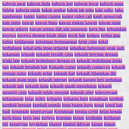
kahwin awal
kahwin duda
kahwin lagi
kahwin lewat
kahwin masa
belajar
kahwin muda
kakak angkat
kakak tak suka
kaki saiko
kaku
kandungan
kantoi
kantoi curang
kantoi video call
kasih pensayrah
kata putus
kawan
kawan biasa
kawan makan kawan
kawan rapat
kawan sekerja
kawan semua dah ada pasangan
kayu tiga
kebudakan
kecewa
kecewa dengan kisah silam
kecik hati
kedana
kedua atau
ketiga
kehilangan
keinginan berpasangan
kejar cinta
kekal
berhubung
kekal setia lepas terlanjur
kekalkan hubungan jarak jauh
kekangan
kekasih
kekasih beralih cinta
kekasih bercinta dengan
lelaki lain
kekasih berhubung dengan ex
kekasih berhubung lelaki
lain
kekasih berubah hati
Kekasih comel
kekasih contact ex
kekasih
enggan putus
kekasih gelap
kekasih hati
kekasih hilangkan diri
kekasih ingin putus
kekasih internet
kekasih kurang beri perhatian
kekasih lain
kekasih lama
kekasih masih mengharap
kekasih
menguji cinta
kekasih selalu merajuk
kekasih siber
kekecewaan
kekurangan
kelas
keliru
keluarga
keluarga baru
kemahuan
kembali
kembali berpaut
kembali semula
kena buang kerja
kenal
kenal hati
budi
kenangan
kepercayaan
Keputusan
kerana covid
keras kepala
kerja biasa
kerja jaga
kerjaya
kesepian
kesian
kesihatan
kesilapan
diri
kesunyian
keyakinan
khairul
khairul ikhwan
kiasan
kiasan