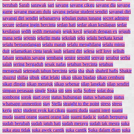
berubah
Sarah
sarawak
sari
sayang
sayang cikgu
sayang dia
sayang
game
sayang macam dulu
sayang pelajar student sendiri
sayangi diri
sayangi diri sendiri
sebanarnya
sebulan putus tunang
secret admirer
secure
sedang ingin bercinta
sedap hati
sedar akan kesilapan
sedar
kesilapan
sedih
sedih menangis
sejak kecil
sejarah dengan ex
sejauh
mana setia
sejenis
sekelip mata
sekolah
seks
selalu berkata kesat
selalu berpandangan
selalu marah
selalu menghilang
selalu minta
duit
selamatkan cinta jarak jauh
selami diri
selesa
self love
selisih
faham
semakin sayang
sembang
senior
sensitif
senyap
serabut
serba
salah
sering bergaduh
sesak nafas
setahun bercinta
setahun
mengenali
setengah tahun bercinta
setia
sha
shah
shahril hafis
Shakir
shazrul
shifaa
sibuk
sifat lelaki
sikap
sikap biadap
sikap cemburu
sikap dingin
sikap merajuk
sikap sebenar
silap langkah
silap sendiri
simpan perasaan
single
Siska
siti
sms
sofia
Sofree
solat doa
sombong
sorok
start over
status hubungan
status whatsapp
status
whatsapp unmention
stay
Stella
straight to the point
stress
stress
kerja
strict
student syok kat cikgu
suami duda
suami isteri
suami
muda
suami orang
suami orang lain
suami tiada ic
sudah berpunya
sudah berubah
sudah jatuh hati
sudah merayu
sudah tak mesra
suka
suka atau tidak
suka awek cantik
suka cantik
Suka dalam diam
suka