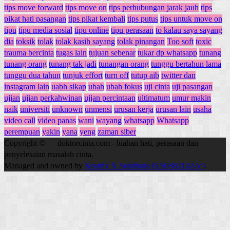
tips move forward
tips move on
tips perhubungan jarak jauh
tips
pikat hati pasangan
tips pikat kembali
tips putus
tips untuk move on
tipu
tipu media sosial
tipu online
tipu perasaan
to kalau saya sayang
dia
toksik
tolak
tolak kasih sayang
tolak pinangan
Too soft
toxic
trauma bercinta
tugas lain
tujuan sebenar
tukar dp whatsapp
tunang
tunang orang
tunang tak jadi
tunangan orang
tunggu bertahun lama
tunggu dua tahun
tunjuk effort
turn off
tutup aib
twitter dan
instagram lain
uabh sikap
ubah
ubah fokus
uji cinta
uji pasangan
ujian
ujian perkahwinan
ujjan percintaan
ultimatum
umur makin
naik
universiti
unknown
unmensi
urusan kerja
urusan lain
usaha
video call
video panas
wani
wayang
whatsapp
Whatsapp
perempuan
yakin
yana
yeng
zaman siber
Copyright © — doktorcinta.com - luahan hati, perasaan dan
penyelesaian masalah cinta.
Managed and owned by
Kreativ X Solutions (SA0382142-V)
.