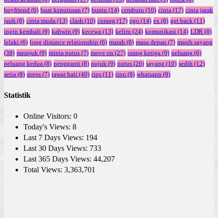
boyfriend
(6)
buat keputusan
(7)
buntu
(14)
cemburu
(10)
cinta
(17)
cinta jarak
jauh
(8)
cinta muda
(13)
clash
(10)
curang
(17)
ego
(14)
ex
(8)
get back
(11)
ingin kembali
(9)
kahwin
(9)
kecewa
(13)
keliru
(24)
komunikasi
(14)
LDR
(8)
lelaki
(6)
long distance relationship
(6)
marah
(8)
masa depan
(7)
masih sayang
(38)
merajuk
(9)
minta putus
(7)
move on
(27)
orang ketiga
(9)
peluang
(6)
peluang kedua
(8)
pengganti
(8)
pujuk
(9)
putus
(26)
sayang
(10)
sedih
(12)
setia
(8)
stress
(7)
tawar hati
(40)
tips
(11)
tipu
(8)
whatsapp
(9)
Statistik
Online Visitors:
0
Today's Views:
8
Last 7 Days Views:
194
Last 30 Days Views:
733
Last 365 Days Views:
44,207
Total Views:
3,363,701