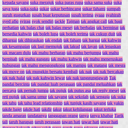
kepada sayang
suka merajuk
suka paras rupa
suka sama suka
suka
saya juga
suka-suka
sukar
sukar berbincang
sukar fahami
sumpah
suruh gugurkan
susah buat keputusan
susah terima
syaaa
syahirah
syed afiq
syirag
syok sendiri
tackle
Tajman
tak angkat call
tak bagi
perhatian
tak balas chat
tak balas mesej
tak berbalas
tak berminat
tak
bersedia kahwin
tak boleh lupa
tak boleh terima
tak cukup duit
tak
dihargai
tak dihiraukan
tak endah
tak faham
tak hargai
tak kahwin
tak kesampaian
tak lagi memujuk
tak lakud
tak layan
tak lepaskan
tak macam dulu
tak mahu berharap
tak mahu berjumpa
tak mahu
berpisah
tak mahu ganggu
tak mahu kahwin
tak mahu meneruskan
hubungan
tak mahu mengongkong
tak mampu
tak matang
tak mesra
tak move on
tak mungkin bersatu kembali
tak nak
tak nak bercakap
tak nak halal
tak nak kahwin lewat
tak nak tanggungjawab
Tak
pandai bercinta
tak pandai luah perasaan
tak pandai meluahkan
tak
percaya
tak pernah jumpa
tak pujuk
tak putus asa
tak reply mesej
tak
reti pujuk
tak sama umur
tak sayang
tak sekolah
tak sengaja
tak suka
tak tahu
tak tahu lead relationship
tak tunjuk kasih sayang
tak yakin
takde bajet
takde hati
takdir
takut
takut kehilangan
takut terluka
tanda amaran
tandatanya
tanggapan orang
tanya
tanya khabar
Tarik
tali
taruh harapan
taruh perasaan
tawan hati
tawar hati
tawar hati