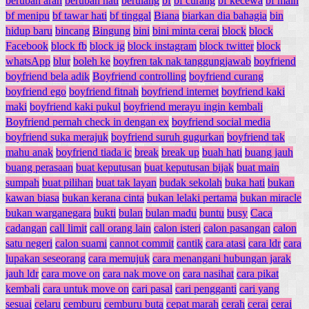
berubah arah
berubah hati
berulang
bf
bf curang
bf kecewa
bf main
bf menipu
bf tawar hati
bf tinggal
Biana
biarkan dia bahagia
bin
hidup baru
bincang
Bingung
bini
bini minta cerai
block
block
Facebook
block fb
block ig
block instagram
block twitter
block
whatsApp
blur
boleh ke
boyfren tak nak tanggungjawab
boyfriend
boyfriend bela adik
Boyfriend controlling
boyfriend curang
boyfriend ego
boyfriend fitnah
boyfriend internet
boyfriend kaki
maki
boyfriend kaki pukul
boyfriend merayu ingin kembali
Boyfriend pernah check in dengan ex
boyfriend social media
boyfriend suka merajuk
boyfriend suruh gugurkan
boyfriend tak
mahu anak
boyfriend tiada ic
break
break up
buah hati
buang jauh
buang perasaan
buat keputusan
buat keputusan bijak
buat main
sumpah
buat pilihan
buat tak layan
budak sekolah
buka hati
bukan
kawan biasa
bukan kerana cinta
bukan lelaki pertama
bukan miracle
bukan warganegara
bukti
bulan
bulan madu
buntu
busy
Caca
cadangan
call limit
call orang lain
calon isteri
calon pasangan
calon
satu negeri
calon suami
cannot commit
cantik
cara atasi
cara ldr
cara
lupakan seseorang
cara memujuk
cara menangani hubungan jarak
jauh ldr
cara move on
cara nak move on
cara nasihat
cara pikat
kembali
cara untuk move on
cari pasal
cari pengganti
cari yang
sesuai
celaru
cemburu
cemburu buta
cepat marah
cerah
cerai
cerai