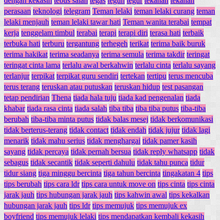
dengan kekasih
tebus salah
tegas
teguh
tegur
tekanan
tekanan
perasaan
teknologi
telegram
Teman lelaki
teman lelaki curang
teman
lelaki menjauh
teman lelaki tawar hati
Teman wanita terabai
tempat
kerja
tenggelam timbul
terabai
terapi
terapi diri
terasa hati
terbaik
terbuka hati
terburu
tergantung
terhegeh
terikat
terima baik buruk
terima hakikat
terima seadanya
terima semula
terima takdir
teringat
teringat cinta lama
terlalu awal berkahwin
terlalu cinta
terlalu sayang
terlanjur
terpikat
terpikat guru sendiri
tertekan
tertipu
terus mencuba
terus terang
teruskan atau putuskan
teruskan hidup
test pasangan
tetap pendirian
Thena
tiada hala tuju
tiada kad pengenalan
tiada
khabar
tiada rasa cinta
tiada salah
tiba tiba
tiba tiba putus
tiba-tiba
berubah
tiba-tiba minta putus
tidak balas mesej
tidak berkomunikasi
tidak berterus-terang
tidak contact
tidak endah
tidak jujur
tidak lagi
menarik
tidak mahu serius
tidak menghargai
tidak pamer kasih
sayang
tidak percaya
tidak pernah bersua
tidak reply whatsapp
tidak
sebagus
tidak secantik
tidak seperti dahulu
tidak tahu punca
tidur
tidur siang
tiga minggu bercinta
tiga tahun bercinta
tingakatan 4
tips
tips berubah
tips cara ldr
tips cara untuk move on
tips cinta
tips cinta
jarak jauh
tips hubungan jarak jauh
tips kahwin awal
tips kekalkan
hubungan jarak jauh
tips ldr
tips memujuk
tips memujuk ex
boyfriend
tips memujuk lelaki
tips mendapatkan kembali kekasih