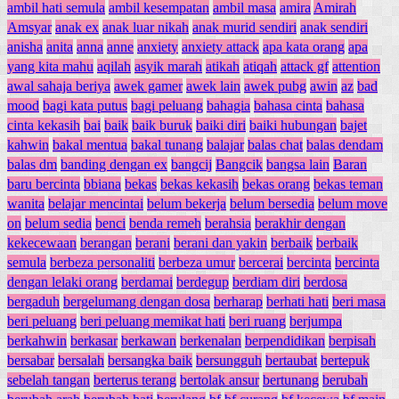
ambil hati semula
ambil kesempatan
ambil masa
amira
Amirah
Amsyar
anak ex
anak luar nikah
anak murid sendiri
anak sendiri
anisha
anita
anna
anne
anxiety
anxiety attack
apa kata orang
apa
yang kita mahu
aqilah
asyik marah
atikah
atiqah
attack gf
attention
awal sahaja beriya
awek gamer
awek lain
awek pubg
awin
az
bad
mood
bagi kata putus
bagi peluang
bahagia
bahasa cinta
bahasa
cinta kekasih
bai
baik
baik buruk
baiki diri
baiki hubungan
bajet
kahwin
bakal mentua
bakal tunang
balajar
balas chat
balas dendam
balas dm
banding dengan ex
bangcij
Bangcik
bangsa lain
Baran
baru bercinta
bbiana
bekas
bekas kekasih
bekas orang
bekas teman
wanita
belajar mencintai
belum bekerja
belum bersedia
belum move
on
belum sedia
benci
benda remeh
berahsia
berakhir dengan
kekecewaan
berangan
berani
berani dan yakin
berbaik
berbaik
semula
berbeza personaliti
berbeza umur
bercerai
bercinta
bercinta
dengan lelaki orang
berdamai
berdegup
berdiam diri
berdosa
bergaduh
bergelumang dengan dosa
berharap
berhati hati
beri masa
beri peluang
beri peluang memikat hati
beri ruang
berjumpa
berkahwin
berkasar
berkawan
berkenalan
berpendidikan
berpisah
bersabar
bersalah
bersangka baik
bersungguh
bertaubat
bertepuk
sebelah tangan
berterus terang
bertolak ansur
bertunang
berubah