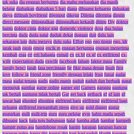
tak suka
dia enggan berjumpa
dia mahu melupakan
dia masih
belajar
diabaikan
diabaikan 5 hari
diana
dibuang keluarga
diduakan
dieya
difitnah boyfriend
dijemput
dikejar
Dilema
dilemma
dingin
direct message
ditinggalkan
ditinggalkan kekasih
ditipu
Diy
doktor
bantu
doktor cinta
doktor gigi
domestic violence
dosa
dua bulan
bercinta
duda
duda gatal
duduk dekat
dugaan
duit
dulu lain
sekarang lain
dulu merayu
dulu suka
Effort
ego
ego tinggi
ego. ldr
jarak jauh
egois
emosi
encik m
enggan berjumpa
enggan menerima
kembali
eraa
eri
erti bahagia
esmail
ex
ex bf
ex gf
ex girlfriend
ex-
wife
expectation duda
exwife
facebook
faham
faktor masa
Family
family benci
farah
fasa percintaan
fie
fikir masa depan
fiqah
first
love
follow ig
friend zone
friendly dengan lelaki
frust
futsal
gadai
masa
gadai tenaga
gadis
gadis manis
gaduh
gaduh dan berbaik
gagal
memujuk
gambar
game online
gamer girl
Gamers
ganggu
gantung
tak bertali
gantung tidak bertali
Gar
get back
getback
gf
gf lain
gf
tawar hati
ghosted
ghosting
girfriend baru
girlfriend
girlfriend bagi
peluang
girlfriend menambah stress
give up
gold digger
gugur
gugurkan
guilt
guilt-trip
guru
guru pelajar
gym
habis madu sepah
dibuang
hack
hala tuju hubungan
halal
hamba allah
hambar
hampeh
hampir putus asa
handphone rosak
hanim
harapan
harapan hancur
harapan palsu
harga diri
hargai diri
hari-hari gaduh
Harith
hasutan