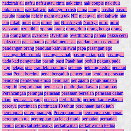
nadzirah ali
nafsu
nafsu atau cinta
nak cinta
nak couple
nak duit
bukan cinta
nak kahwin
nak tegur crush
nama
nangis
nasihat
nasrul
nasuha
natasha
nelz jr
ngam atau tak
NH
niat awal
niat kahwin
niat
lain
nikah
nima
nina
numie
nur
Nur Aisyah
NurSya
nurul
nurul
syazwani
nzulaikha
operate
orang
orang dulu
orang ketiga
orang
lain
orang lama
overdose
Overthink
overthinking
pahala
paksa cerai
paksa rela
panas baran
pandai memasak
pandangan masayrakat
pandangan orang
panduan kahwin awal
papa
pasangan ego
pasangan lebih muda
pasangan sabah
pasangan tanpa ic
pasangan
tiada kad pengenalan
pasrah
pasti
Patah hati
peduli
pegang pada
janji
pelajar
pelajaran lebih penting
peluang
peluang kedua
penakut
penat
Penat bercinta
penat bergaduh
pencerahan
pendam perasaan
pendapat
penderaan emosi
pendirian
pengganti
pengkhianatan
pengkid
pengorbanan
penjelasan
pentingkan kawan
perampas
Perancangan
perangai
perasaan
perasaan bersalah
perasaan dalam
diam
perasaan sayang
perasan
Perbaiki diri
perbetulkan kesilapan
percaya
percintaan
percintaan 10 tahun
percintaan jarak jauh
perempuan
perempuan ego
Perempuan lain
perempuan simpanan
perempuan tua
perempuan tua lelaki muda
perhatian
perhatian
penuh
peringkat seterusnya
perkahwinan
perkahwinan kedua