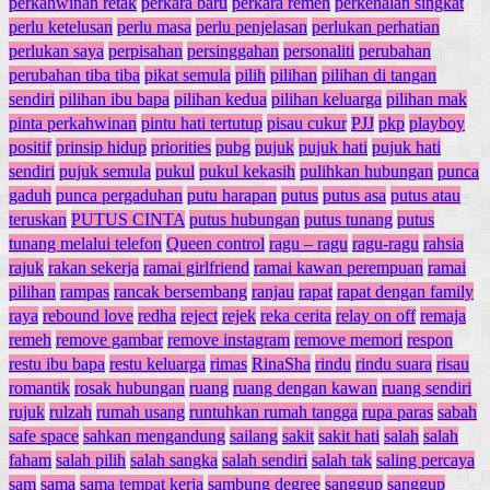
perkahwinan retak
perkara baru
perkara remeh
perkenalan singkat
perlu ketelusan
perlu masa
perlu penjelasan
perlukan perhatian
perlukan saya
perpisahan
persinggahan
personaliti
perubahan
perubahan tiba tiba
pikat semula
pilih
pilihan
pilihan di tangan
sendiri
pilihan ibu bapa
pilihan kedua
pilihan keluarga
pilihan mak
pinta perkahwinan
pintu hati tertutup
pisau cukur
PJJ
pkp
playboy
positif
prinsip hidup
priorities
pubg
pujuk
pujuk hati
pujuk hati
sendiri
pujuk semula
pukul
pukul kekasih
pulihkan hubungan
punca
gaduh
punca pergaduhan
putu harapan
putus
putus asa
putus atau
teruskan
PUTUS CINTA
putus hubungan
putus tunang
putus
tunang melalui telefon
Queen control
ragu – ragu
ragu-ragu
rahsia
rajuk
rakan sekerja
ramai girlfriend
ramai kawan perempuan
ramai
pilihan
rampas
rancak bersembang
ranjau
rapat
rapat dengan family
raya
rebound love
redha
reject
rejek
reka cerita
relay on off
remaja
remeh
remove gambar
remove instagram
remove memori
respon
restu ibu bapa
restu keluarga
rimas
RinaSha
rindu
rindu suara
risau
romantik
rosak hubungan
ruang
ruang dengan kawan
ruang sendiri
rujuk
rulzah
rumah usang
runtuhkan rumah tangga
rupa paras
sabah
safe space
sahkan mengandung
sailang
sakit
sakit hati
salah
salah
faham
salah pilih
salah sangka
salah sendiri
salah tak
saling percaya
sam
sama
sama tempat kerja
sambung degree
sanggup
sanggup