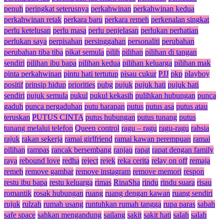
penuh
peringkat seterusnya
perkahwinan
perkahwinan kedua
perkahwinan retak
perkara baru
perkara remeh
perkenalan singkat
perlu ketelusan
perlu masa
perlu penjelasan
perlukan perhatian
perlukan saya
perpisahan
persinggahan
personaliti
perubahan
perubahan tiba tiba
pikat semula
pilih
pilihan
pilihan di tangan
sendiri
pilihan ibu bapa
pilihan kedua
pilihan keluarga
pilihan mak
pinta perkahwinan
pintu hati tertutup
pisau cukur
PJJ
pkp
playboy
positif
prinsip hidup
priorities
pubg
pujuk
pujuk hati
pujuk hati
sendiri
pujuk semula
pukul
pukul kekasih
pulihkan hubungan
punca
gaduh
punca pergaduhan
putu harapan
putus
putus asa
putus atau
teruskan
PUTUS CINTA
putus hubungan
putus tunang
putus
tunang melalui telefon
Queen control
ragu – ragu
ragu-ragu
rahsia
rajuk
rakan sekerja
ramai girlfriend
ramai kawan perempuan
ramai
pilihan
rampas
rancak bersembang
ranjau
rapat
rapat dengan family
raya
rebound love
redha
reject
rejek
reka cerita
relay on off
remaja
remeh
remove gambar
remove instagram
remove memori
respon
restu ibu bapa
restu keluarga
rimas
RinaSha
rindu
rindu suara
risau
romantik
rosak hubungan
ruang
ruang dengan kawan
ruang sendiri
rujuk
rulzah
rumah usang
runtuhkan rumah tangga
rupa paras
sabah
safe space
sahkan mengandung
sailang
sakit
sakit hati
salah
salah