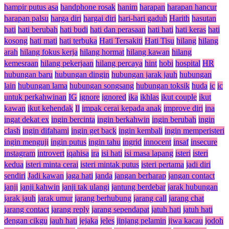
hampir putus asa
handphone rosak
hanim
harapan
harapan hancur
harapan palsu
harga diri
hargai diri
hari-hari gaduh
Harith
hasutan
hati
hati berubah
hati budi
hati dan perasaan
hati hati
hati keras
hati
kosong
hati mati
hati terbuka
Hati Tersakiti
Hati Tisu
hilang
hilang
arah
hilang fokus kerja
hilang hormat
hilang kawan
hilang
kemesraan
hilang pekerjaan
hilang percaya
hint
hobi
hospital
HR
hubungan baru
hubungan dingin
hubungan jarak jauh
hubungan
lain
hubungan lama
hubungan songsang
hubungan toksik
huda
ic
ic
untuk perkahwinan
IG
ignore
ignored
ika
ikhlas
ikut couple
ikut
kawan
ikut kehendak
Il
impak cerai kepada anak
improve diri
ina
ingat dekat ex
ingin bercinta
ingin berkahwin
ingin berubah
ingin
clash
ingin difahami
ingin get back
ingin kembali
ingin memperisteri
ingin menguji
ingin putus
ingin tahu
ingrid
innocent
insaf
insecure
instagram
introvert
iqahisa
ira
isi hati
isi masa lapang
isteri
isteri
kedua
isteri minta cerai
isteri mintak putus
isteri pertama
jadi diri
sendiri
Jadi kawan
jaga hati
janda
jangan berharap
jangan contact
janji
janji kahwin
janji tak ulangi
jantung berdebar
jarak hubungan
jarak jauh
jarak umur
jarang berhubung
jarang call
jarang chat
jarang contact
jarang reply
jarang sependapat
jatuh hati
jatuh hati
dengan cikgu
jauh hati
jejaka
jeles
jinjang pelamin
jiwa kacau
jodoh