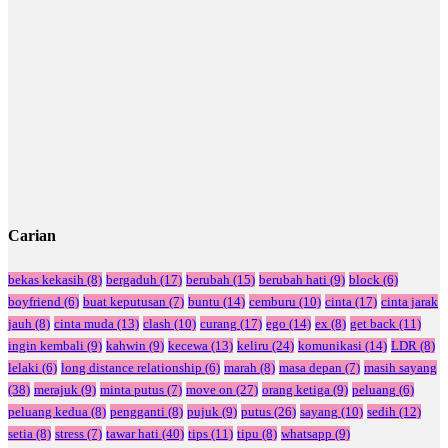
Carian
bekas kekasih
(8)
bergaduh
(17)
berubah
(15)
berubah hati
(9)
block
(6)
boyfriend
(6)
buat keputusan
(7)
buntu
(14)
cemburu
(10)
cinta
(17)
cinta jarak
jauh
(8)
cinta muda
(13)
clash
(10)
curang
(17)
ego
(14)
ex
(8)
get back
(11)
ingin kembali
(9)
kahwin
(9)
kecewa
(13)
keliru
(24)
komunikasi
(14)
LDR
(8)
lelaki
(6)
long distance relationship
(6)
marah
(8)
masa depan
(7)
masih sayang
(38)
merajuk
(9)
minta putus
(7)
move on
(27)
orang ketiga
(9)
peluang
(6)
peluang kedua
(8)
pengganti
(8)
pujuk
(9)
putus
(26)
sayang
(10)
sedih
(12)
setia
(8)
stress
(7)
tawar hati
(40)
tips
(11)
tipu
(8)
whatsapp
(9)