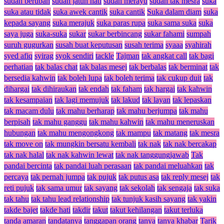
sudah berubah
sudah jatuh hati
sudah merayu
sudah tak mesra
suka
suka atau tidak
suka awek cantik
suka cantik
Suka dalam diam
suka
kepada sayang
suka merajuk
suka paras rupa
suka sama suka
suka
saya juga
suka-suka
sukar
sukar berbincang
sukar fahami
sumpah
suruh gugurkan
susah buat keputusan
susah terima
syaaa
syahirah
syed afiq
syirag
syok sendiri
tackle
Tajman
tak angkat call
tak bagi
perhatian
tak balas chat
tak balas mesej
tak berbalas
tak berminat
tak
bersedia kahwin
tak boleh lupa
tak boleh terima
tak cukup duit
tak
dihargai
tak dihiraukan
tak endah
tak faham
tak hargai
tak kahwin
tak kesampaian
tak lagi memujuk
tak lakud
tak layan
tak lepaskan
tak macam dulu
tak mahu berharap
tak mahu berjumpa
tak mahu
berpisah
tak mahu ganggu
tak mahu kahwin
tak mahu meneruskan
hubungan
tak mahu mengongkong
tak mampu
tak matang
tak mesra
tak move on
tak mungkin bersatu kembali
tak nak
tak nak bercakap
tak nak halal
tak nak kahwin lewat
tak nak tanggungjawab
Tak
pandai bercinta
tak pandai luah perasaan
tak pandai meluahkan
tak
percaya
tak pernah jumpa
tak pujuk
tak putus asa
tak reply mesej
tak
reti pujuk
tak sama umur
tak sayang
tak sekolah
tak sengaja
tak suka
tak tahu
tak tahu lead relationship
tak tunjuk kasih sayang
tak yakin
takde bajet
takde hati
takdir
takut
takut kehilangan
takut terluka
tanda amaran
tandatanya
tanggapan orang
tanya
tanya khabar
Tarik