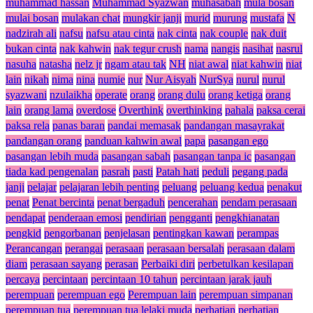
muhammad hassan
Muhammad Syazwan
muhasabah
mula bosan
mulai bosan
mulakan chat
mungkir janji
murid
murung
mustafa
N
nadzirah ali
nafsu
nafsu atau cinta
nak cinta
nak couple
nak duit
bukan cinta
nak kahwin
nak tegur crush
nama
nangis
nasihat
nasrul
nasuha
natasha
nelz jr
ngam atau tak
NH
niat awal
niat kahwin
niat
lain
nikah
nima
nina
numie
nur
Nur Aisyah
NurSya
nurul
nurul
syazwani
nzulaikha
operate
orang
orang dulu
orang ketiga
orang
lain
orang lama
overdose
Overthink
overthinking
pahala
paksa cerai
paksa rela
panas baran
pandai memasak
pandangan masayrakat
pandangan orang
panduan kahwin awal
papa
pasangan ego
pasangan lebih muda
pasangan sabah
pasangan tanpa ic
pasangan
tiada kad pengenalan
pasrah
pasti
Patah hati
peduli
pegang pada
janji
pelajar
pelajaran lebih penting
peluang
peluang kedua
penakut
penat
Penat bercinta
penat bergaduh
pencerahan
pendam perasaan
pendapat
penderaan emosi
pendirian
pengganti
pengkhianatan
pengkid
pengorbanan
penjelasan
pentingkan kawan
perampas
Perancangan
perangai
perasaan
perasaan bersalah
perasaan dalam
diam
perasaan sayang
perasan
Perbaiki diri
perbetulkan kesilapan
percaya
percintaan
percintaan 10 tahun
percintaan jarak jauh
perempuan
perempuan ego
Perempuan lain
perempuan simpanan
perempuan tua
perempuan tua lelaki muda
perhatian
perhatian