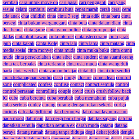
kembali
cara untuk move on
cari pasal
cari pengganti
cari yang
sesuai
celaru
cemburu
cemburu buta
cepat marah
cerah
cerai
cerai
ada anak
chat
childish
cinta
cinta 3 segi
cinta adik
cinta baru
cinta
bersegi
cinta bukan warganegara
cinta buta
cinta dalam diam
cinta
dua benua
cinta game
cinta game online
cinta guru pelajar
cinta
ikhlas
cinta ikut kawan
cinta internet
cinta isteri orang
cinta jarak
jauh
cinta kakak
Cinta Kolej
cinta lalu
cinta lama
cinta matang
cinta
media sosial
cinta monyet
cinta muda
cinta muka buku
cinta orang
muda
cinta persekolahan
cinta siber
cinta student
cinta suami orang
cinta tak berbalas
cinta terlarang
cinta usia muda
cinta wang duit
harta
cinta wechat
cinta zaman belajar
cintai diri
cintai diri sendiri
cipta kebahagiaan sendiri
clash
clingy
closure
come clean
comfort
zone
complicated
confess
confuse
contact
contact semula
control
control perasaan
controlling
couple
covid
crush
crush follow back
IG
cuba
cuba bercinta
cuba berubah
cuba memahami
cuba pujuk
cuba serious
cuniey
curang
curang dengan rakan sekerja
curiga
curious
dah ada girlfriend
dah berpunya
dah dapat layan macam
tiada mood
dah main
dah pergi baru hargai
dah tak sayang
dah tua
dapatkan semula
dapatkan semula ex
darah muda
datang
datang
beraya
datang rumah
datang tanpa diduga
degil
dekat jodoh
dengki
depan lain belakang lain
depressed
depressi
depression
desak
desak