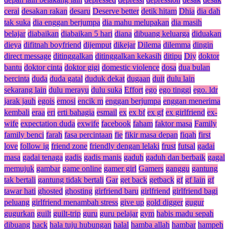
cerai
desakan rakan
desaru
Deserve better
detik hitam
Dhia
dia dah
tak suka
dia enggan berjumpa
dia mahu melupakan
dia masih
belajar
diabaikan
diabaikan 5 hari
diana
dibuang keluarga
diduakan
dieya
difitnah boyfriend
dijemput
dikejar
Dilema
dilemma
dingin
direct message
ditinggalkan
ditinggalkan kekasih
ditipu
Diy
doktor
bantu
doktor cinta
doktor gigi
domestic violence
dosa
dua bulan
bercinta
duda
duda gatal
duduk dekat
dugaan
duit
dulu lain
sekarang lain
dulu merayu
dulu suka
Effort
ego
ego tinggi
ego. ldr
jarak jauh
egois
emosi
encik m
enggan berjumpa
enggan menerima
kembali
eraa
eri
erti bahagia
esmail
ex
ex bf
ex gf
ex girlfriend
ex-
wife
expectation duda
exwife
facebook
faham
faktor masa
Family
family benci
farah
fasa percintaan
fie
fikir masa depan
fiqah
first
love
follow ig
friend zone
friendly dengan lelaki
frust
futsal
gadai
masa
gadai tenaga
gadis
gadis manis
gaduh
gaduh dan berbaik
gagal
memujuk
gambar
game online
gamer girl
Gamers
ganggu
gantung
tak bertali
gantung tidak bertali
Gar
get back
getback
gf
gf lain
gf
tawar hati
ghosted
ghosting
girfriend baru
girlfriend
girlfriend bagi
peluang
girlfriend menambah stress
give up
gold digger
gugur
gugurkan
guilt
guilt-trip
guru
guru pelajar
gym
habis madu sepah
dibuang
hack
hala tuju hubungan
halal
hamba allah
hambar
hampeh