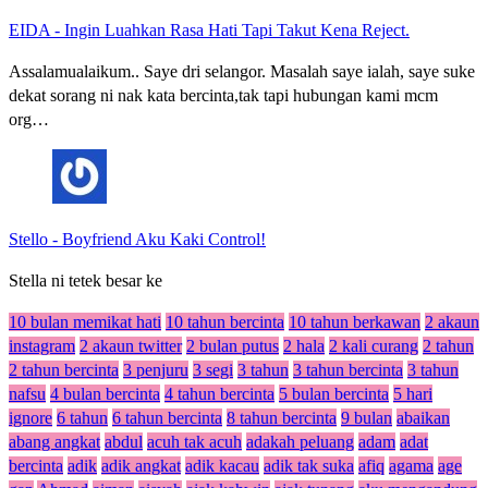
EIDA
-
Ingin Luahkan Rasa Hati Tapi Takut Kena Reject.
Assalamualaikum.. Saye dri selangor. Masalah saye ialah, saye suke
dekat sorang ni nak kata bercinta,tak tapi hubungan kami mcm
org…
Stello
-
Boyfriend Aku Kaki Control!
Stella ni tetek besar ke
10 bulan memikat hati
10 tahun bercinta
10 tahun berkawan
2 akaun
instagram
2 akaun twitter
2 bulan putus
2 hala
2 kali curang
2 tahun
2 tahun bercinta
3 penjuru
3 segi
3 tahun
3 tahun bercinta
3 tahun
nafsu
4 bulan bercinta
4 tahun bercinta
5 bulan bercinta
5 hari
ignore
6 tahun
6 tahun bercinta
8 tahun bercinta
9 bulan
abaikan
abang angkat
abdul
acuh tak acuh
adakah peluang
adam
adat
bercinta
adik
adik angkat
adik kacau
adik tak suka
afiq
agama
age