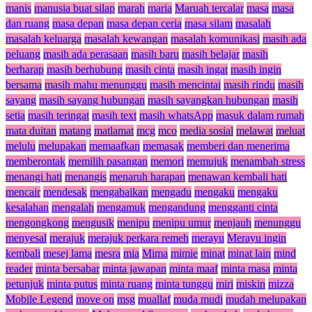
manis
manusia buat silap
marah
maria
Maruah tercalar
masa
masa
dan ruang
masa depan
masa depan ceria
masa silam
masalah
masalah keluarga
masalah kewangan
masalah komunikasi
masih ada
peluang
masih ada perasaan
masih baru
masih belajar
masih
berharap
masih berhubung
masih cinta
masih ingat
masih ingin
bersama
masih mahu menunggu
masih mencintai
masih rindu
masih
sayang
masih sayang hubungan
masih sayangkan hubungan
masih
setia
masih teringat
masih text
masih whatsApp
masuk dalam rumah
mata duitan
matang
matlamat
mcg
mco
media sosial
melawat
meluat
melulu
melupakan
memaafkan
memasak
memberi dan menerima
memberontak
memilih pasangan
memori
memujuk
menambah stress
menangi hati
menangis
menaruh harapan
menawan kembali hati
mencair
mendesak
mengabaikan
mengadu
mengaku
mengaku
kesalahan
mengalah
mengamuk
mengandung
mengganti cinta
mengongkong
mengusik
menipu
menipu umur
menjauh
menunggu
menyesal
merajuk
merajuk perkara remeh
merayu
Merayu ingin
kembali
mesej lama
mesra
mia
Mima
mimie
minat
minat lain
mind
reader
minta bersabar
minta jawapan
minta maaf
minta masa
minta
petunjuk
minta putus
minta ruang
minta tunggu
miri
miskin
mizza
Mobile Legend
move on
msg
muallaf
muda mudi
mudah melupakan