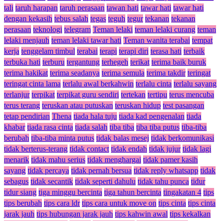
tali
taruh harapan
taruh perasaan
tawan hati
tawar hati
tawar hati
dengan kekasih
tebus salah
tegas
teguh
tegur
tekanan
tekanan
perasaan
teknologi
telegram
Teman lelaki
teman lelaki curang
teman
lelaki menjauh
teman lelaki tawar hati
Teman wanita terabai
tempat
kerja
tenggelam timbul
terabai
terapi
terapi diri
terasa hati
terbaik
terbuka hati
terburu
tergantung
terhegeh
terikat
terima baik buruk
terima hakikat
terima seadanya
terima semula
terima takdir
teringat
teringat cinta lama
terlalu awal berkahwin
terlalu cinta
terlalu sayang
terlanjur
terpikat
terpikat guru sendiri
tertekan
tertipu
terus mencuba
terus terang
teruskan atau putuskan
teruskan hidup
test pasangan
tetap pendirian
Thena
tiada hala tuju
tiada kad pengenalan
tiada
khabar
tiada rasa cinta
tiada salah
tiba tiba
tiba tiba putus
tiba-tiba
berubah
tiba-tiba minta putus
tidak balas mesej
tidak berkomunikasi
tidak berterus-terang
tidak contact
tidak endah
tidak jujur
tidak lagi
menarik
tidak mahu serius
tidak menghargai
tidak pamer kasih
sayang
tidak percaya
tidak pernah bersua
tidak reply whatsapp
tidak
sebagus
tidak secantik
tidak seperti dahulu
tidak tahu punca
tidur
tidur siang
tiga minggu bercinta
tiga tahun bercinta
tingakatan 4
tips
tips berubah
tips cara ldr
tips cara untuk move on
tips cinta
tips cinta
jarak jauh
tips hubungan jarak jauh
tips kahwin awal
tips kekalkan