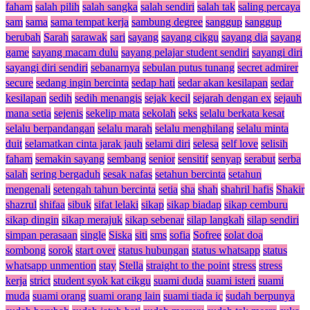
faham
salah pilih
salah sangka
salah sendiri
salah tak
saling percaya
sam
sama
sama tempat kerja
sambung degree
sanggup
sanggup
berubah
Sarah
sarawak
sari
sayang
sayang cikgu
sayang dia
sayang
game
sayang macam dulu
sayang pelajar student sendiri
sayangi diri
sayangi diri sendiri
sebanarnya
sebulan putus tunang
secret admirer
secure
sedang ingin bercinta
sedap hati
sedar akan kesilapan
sedar
kesilapan
sedih
sedih menangis
sejak kecil
sejarah dengan ex
sejauh
mana setia
sejenis
sekelip mata
sekolah
seks
selalu berkata kesat
selalu berpandangan
selalu marah
selalu menghilang
selalu minta
duit
selamatkan cinta jarak jauh
selami diri
selesa
self love
selisih
faham
semakin sayang
sembang
senior
sensitif
senyap
serabut
serba
salah
sering bergaduh
sesak nafas
setahun bercinta
setahun
mengenali
setengah tahun bercinta
setia
sha
shah
shahril hafis
Shakir
shazrul
shifaa
sibuk
sifat lelaki
sikap
sikap biadap
sikap cemburu
sikap dingin
sikap merajuk
sikap sebenar
silap langkah
silap sendiri
simpan perasaan
single
Siska
siti
sms
sofia
Sofree
solat doa
sombong
sorok
start over
status hubungan
status whatsapp
status
whatsapp unmention
stay
Stella
straight to the point
stress
stress
kerja
strict
student syok kat cikgu
suami duda
suami isteri
suami
muda
suami orang
suami orang lain
suami tiada ic
sudah berpunya