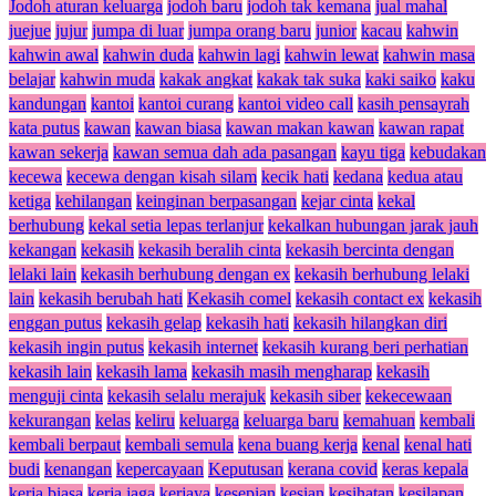
Jodoh aturan keluarga
jodoh baru
jodoh tak kemana
jual mahal
juejue
jujur
jumpa di luar
jumpa orang baru
junior
kacau
kahwin
kahwin awal
kahwin duda
kahwin lagi
kahwin lewat
kahwin masa
belajar
kahwin muda
kakak angkat
kakak tak suka
kaki saiko
kaku
kandungan
kantoi
kantoi curang
kantoi video call
kasih pensayrah
kata putus
kawan
kawan biasa
kawan makan kawan
kawan rapat
kawan sekerja
kawan semua dah ada pasangan
kayu tiga
kebudakan
kecewa
kecewa dengan kisah silam
kecik hati
kedana
kedua atau
ketiga
kehilangan
keinginan berpasangan
kejar cinta
kekal
berhubung
kekal setia lepas terlanjur
kekalkan hubungan jarak jauh
kekangan
kekasih
kekasih beralih cinta
kekasih bercinta dengan
lelaki lain
kekasih berhubung dengan ex
kekasih berhubung lelaki
lain
kekasih berubah hati
Kekasih comel
kekasih contact ex
kekasih
enggan putus
kekasih gelap
kekasih hati
kekasih hilangkan diri
kekasih ingin putus
kekasih internet
kekasih kurang beri perhatian
kekasih lain
kekasih lama
kekasih masih mengharap
kekasih
menguji cinta
kekasih selalu merajuk
kekasih siber
kekecewaan
kekurangan
kelas
keliru
keluarga
keluarga baru
kemahuan
kembali
kembali berpaut
kembali semula
kena buang kerja
kenal
kenal hati
budi
kenangan
kepercayaan
Keputusan
kerana covid
keras kepala
kerja biasa
kerja jaga
kerjaya
kesepian
kesian
kesihatan
kesilapan