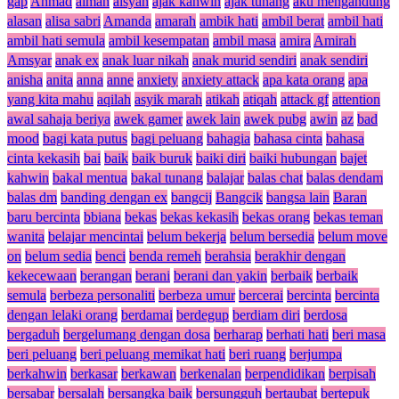
gap
Ahmad
aiman
aisyah
ajak kahwin
ajak tunang
aku mengandung
alasan
alisa sabri
Amanda
amarah
ambik hati
ambil berat
ambil hati
ambil hati semula
ambil kesempatan
ambil masa
amira
Amirah
Amsyar
anak ex
anak luar nikah
anak murid sendiri
anak sendiri
anisha
anita
anna
anne
anxiety
anxiety attack
apa kata orang
apa
yang kita mahu
aqilah
asyik marah
atikah
atiqah
attack gf
attention
awal sahaja beriya
awek gamer
awek lain
awek pubg
awin
az
bad
mood
bagi kata putus
bagi peluang
bahagia
bahasa cinta
bahasa
cinta kekasih
bai
baik
baik buruk
baiki diri
baiki hubungan
bajet
kahwin
bakal mentua
bakal tunang
balajar
balas chat
balas dendam
balas dm
banding dengan ex
bangcij
Bangcik
bangsa lain
Baran
baru bercinta
bbiana
bekas
bekas kekasih
bekas orang
bekas teman
wanita
belajar mencintai
belum bekerja
belum bersedia
belum move
on
belum sedia
benci
benda remeh
berahsia
berakhir dengan
kekecewaan
berangan
berani
berani dan yakin
berbaik
berbaik
semula
berbeza personaliti
berbeza umur
bercerai
bercinta
bercinta
dengan lelaki orang
berdamai
berdegup
berdiam diri
berdosa
bergaduh
bergelumang dengan dosa
berharap
berhati hati
beri masa
beri peluang
beri peluang memikat hati
beri ruang
berjumpa
berkahwin
berkasar
berkawan
berkenalan
berpendidikan
berpisah
bersabar
bersalah
bersangka baik
bersungguh
bertaubat
bertepuk