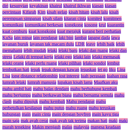
diri
kesunyian
keyakinan
khairul
khairul ikhwan
kiasan
kiasan
percintaan
Kifarah
Kim
kisah gelap
kisah hitam
kisah lalu
kisah
perempuan simpanan
kisah silam
kitaran cinta
komited
komitmen
komunikasi
komunikasi berkesan
kongkong
kosong
krul
kuarantin
kuat cemburu
kuat kongkong
kuat merajuk
kurang beri perhatian
KuSa
lain minat
lain pendapat
laki bini
lambat
lapang dada
lawa
layanan buruk
layanan tak macam dulu
LDR
leave
lebih baik
lebih
memahami
lebih mudah
lelaki
lelaki baru
lelaki dan ruang
lelaki dan
stress
Lelaki di tempat kerja
lelaki ego
lelaki lain
lelaki memasak
lelaki orang
lelaki perlu ruang
lelaki pilihan
lelaki sondol
lembut
lembutkan hati
lepak
lepak dengan kawan
lepaskan
let go
liku
Lina
Lisa
long distance relationship
lost interest
luah perasaan
luahan rasa
lumrah lelaki
lumrah manusia
lupakan kisah lama
Maafkan aku
mahu ambil hati
mahu balas dendam
mahu berhubung kembali
mahu berjumpa
mahu berkawan biasa
mahu bersama semula
mahu
clash
mahu dipujuk
mahu kembali
Mahu pendapat
mahu
perbetulkan kesilapan
mahu putus
mahu ruang
mahu teruskan
hubungan
main
main cinta
main dengan boyfren
main kayu tiga
main saja
mak ayah cerai
mak ayah tak terima
makan hati
maki
maki
marah tengking
Makin menjauh
malas
malaysia
mangsa keadaan