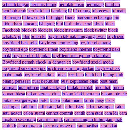
sebelah tangan
berterus terang
bertolak ansur
bertunang
berubah
berubah arah
berubah hati
berulang
bf
bf curang
bf kecewa
bf main
bf menipu
bf tawar hati
bf tinggal
Biana
biarkan dia bahagia
bin
hidup baru
bincang
Bingung
bini
bini minta cerai
block
block
Facebook
block fb
block ig
block instagram
block twitter
block
whatsApp
blur
boleh ke
boyfren tak nak tanggungjawab
boyfriend
boyfriend bela adik
Boyfriend controlling
boyfriend curang
boyfriend ego
boyfriend fitnah
boyfriend internet
boyfriend kaki
maki
boyfriend kaki pukul
boyfriend merayu ingin kembali
Boyfriend pernah check in dengan ex
boyfriend social media
boyfriend suka merajuk
boyfriend suruh gugurkan
boyfriend tak
mahu anak
boyfriend tiada ic
break
break up
buah hati
buang jauh
buang perasaan
buat keputusan
buat keputusan bijak
buat main
sumpah
buat pilihan
buat tak layan
budak sekolah
buka hati
bukan
kawan biasa
bukan kerana cinta
bukan lelaki pertama
bukan miracle
bukan warganegara
bukti
bulan
bulan madu
buntu
busy
Caca
cadangan
call limit
call orang lain
calon isteri
calon pasangan
calon
satu negeri
calon suami
cannot commit
cantik
cara atasi
cara ldr
cara
lupakan seseorang
cara memujuk
cara menangani hubungan jarak
jauh ldr
cara move on
cara nak move on
cara nasihat
cara pikat