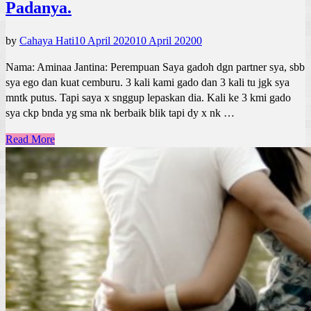
Padanya.
by
Cahaya Hati
10 April 2020
10 April 2020
0
Nama: Aminaa Jantina: Perempuan Saya gadoh dgn partner sya, sbb
sya ego dan kuat cemburu. 3 kali kami gado dan 3 kali tu jgk sya
mntk putus. Tapi saya x snggup lepaskan dia. Kali ke 3 kmi gado
sya ckp bnda yg sma nk berbaik blik tapi dy x nk …
Read More