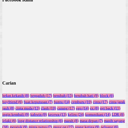
Carian
bekas kekasih
(8)
bergaduh
(17)
berubah
(15)
berubah hati
(9)
block
(6)
boyfriend
(6)
buat keputusan
(7)
buntu
(14)
cemburu
(10)
cinta
(17)
cinta jarak
jauh
(8)
cinta muda
(13)
clash
(10)
curang
(17)
ego
(14)
ex
(8)
get back
(11)
ingin kembali
(9)
kahwin
(9)
kecewa
(13)
keliru
(24)
komunikasi
(14)
LDR
(8)
lelaki
(6)
long distance relationship
(6)
marah
(8)
masa depan
(7)
masih sayang
(38)
merajuk
(9)
minta putus
(7)
move on
(27)
orang ketiga
(9)
peluang
(6)