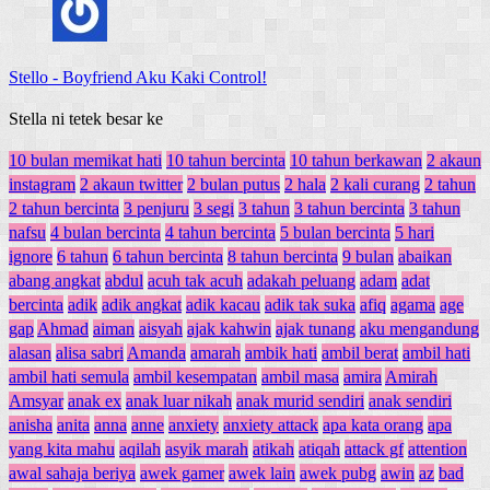
Stello
-
Boyfriend Aku Kaki Control!
Stella ni tetek besar ke
10 bulan memikat hati
10 tahun bercinta
10 tahun berkawan
2 akaun
instagram
2 akaun twitter
2 bulan putus
2 hala
2 kali curang
2 tahun
2 tahun bercinta
3 penjuru
3 segi
3 tahun
3 tahun bercinta
3 tahun
nafsu
4 bulan bercinta
4 tahun bercinta
5 bulan bercinta
5 hari
ignore
6 tahun
6 tahun bercinta
8 tahun bercinta
9 bulan
abaikan
abang angkat
abdul
acuh tak acuh
adakah peluang
adam
adat
bercinta
adik
adik angkat
adik kacau
adik tak suka
afiq
agama
age
gap
Ahmad
aiman
aisyah
ajak kahwin
ajak tunang
aku mengandung
alasan
alisa sabri
Amanda
amarah
ambik hati
ambil berat
ambil hati
ambil hati semula
ambil kesempatan
ambil masa
amira
Amirah
Amsyar
anak ex
anak luar nikah
anak murid sendiri
anak sendiri
anisha
anita
anna
anne
anxiety
anxiety attack
apa kata orang
apa
yang kita mahu
aqilah
asyik marah
atikah
atiqah
attack gf
attention
awal sahaja beriya
awek gamer
awek lain
awek pubg
awin
az
bad