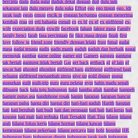
bercinta
duda
duda gatal
duduk dekat
dugaan
duit
dulu lain
sekarang lain
dulu merayu
dulu suka
Effort
ego
ego tinggi
ego. ldr
jarak jauh
egois
emosi
encik m
enggan berjumpa
enggan menerima
kembali
eraa
eri
erti bahagia
esmail
ex
ex bf
ex gf
ex girlfriend
ex-
wife
expectation duda
exwife
facebook
faham
faktor masa
Family
family benci
farah
fasa percintaan
fie
fikir masa depan
fiqah
first
love
follow ig
friend zone
friendly dengan lelaki
frust
futsal
gadai
masa
gadai tenaga
gadis
gadis manis
gaduh
gaduh dan berbaik
gagal
memujuk
gambar
game online
gamer girl
Gamers
ganggu
gantung
tak bertali
gantung tidak bertali
Gar
get back
getback
gf
gf lain
gf
tawar hati
ghosted
ghosting
girfriend baru
girlfriend
girlfriend bagi
peluang
girlfriend menambah stress
give up
gold digger
gugur
gugurkan
guilt
guilt-trip
guru
guru pelajar
gym
habis madu sepah
dibuang
hack
hala tuju hubungan
halal
hamba allah
hambar
hampeh
hampir putus asa
handphone rosak
hanim
harapan
harapan hancur
harapan palsu
harga diri
hargai diri
hari-hari gaduh
Harith
hasutan
hati
hati berubah
hati budi
hati dan perasaan
hati hati
hati keras
hati
kosong
hati mati
hati terbuka
Hati Tersakiti
Hati Tisu
hilang
hilang
arah
hilang fokus kerja
hilang hormat
hilang kawan
hilang
kemesraan
hilang pekerjaan
hilang percaya
hint
hobi
hospital
HR
hubungan baru
hubungan dingin
hubungan jarak jauh
hubungan