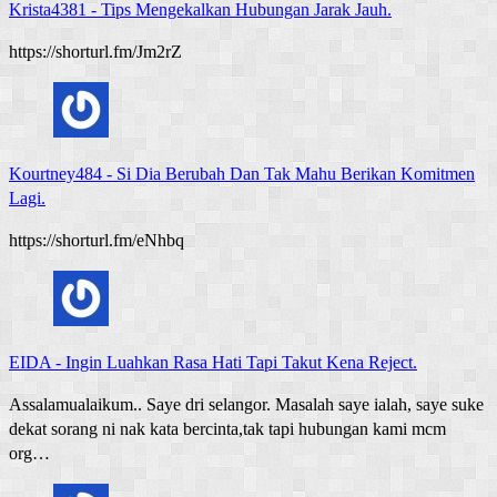
Krista4381
-
Tips Mengekalkan Hubungan Jarak Jauh.
https://shorturl.fm/Jm2rZ
Kourtney484
-
Si Dia Berubah Dan Tak Mahu Berikan Komitmen
Lagi.
https://shorturl.fm/eNhbq
EIDA
-
Ingin Luahkan Rasa Hati Tapi Takut Kena Reject.
Assalamualaikum.. Saye dri selangor. Masalah saye ialah, saye suke
dekat sorang ni nak kata bercinta,tak tapi hubungan kami mcm
org…