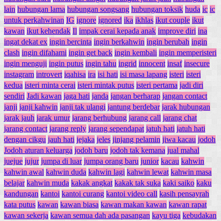
lain
hubungan lama
hubungan songsang
hubungan toksik
huda
ic
ic
untuk perkahwinan
IG
ignore
ignored
ika
ikhlas
ikut couple
ikut
kawan
ikut kehendak
Il
impak cerai kepada anak
improve diri
ina
ingat dekat ex
ingin bercinta
ingin berkahwin
ingin berubah
ingin
clash
ingin difahami
ingin get back
ingin kembali
ingin memperisteri
ingin menguji
ingin putus
ingin tahu
ingrid
innocent
insaf
insecure
instagram
introvert
iqahisa
ira
isi hati
isi masa lapang
isteri
isteri
kedua
isteri minta cerai
isteri mintak putus
isteri pertama
jadi diri
sendiri
Jadi kawan
jaga hati
janda
jangan berharap
jangan contact
janji
janji kahwin
janji tak ulangi
jantung berdebar
jarak hubungan
jarak jauh
jarak umur
jarang berhubung
jarang call
jarang chat
jarang contact
jarang reply
jarang sependapat
jatuh hati
jatuh hati
dengan cikgu
jauh hati
jejaka
jeles
jinjang pelamin
jiwa kacau
jodoh
Jodoh aturan keluarga
jodoh baru
jodoh tak kemana
jual mahal
juejue
jujur
jumpa di luar
jumpa orang baru
junior
kacau
kahwin
kahwin awal
kahwin duda
kahwin lagi
kahwin lewat
kahwin masa
belajar
kahwin muda
kakak angkat
kakak tak suka
kaki saiko
kaku
kandungan
kantoi
kantoi curang
kantoi video call
kasih pensayrah
kata putus
kawan
kawan biasa
kawan makan kawan
kawan rapat
kawan sekerja
kawan semua dah ada pasangan
kayu tiga
kebudakan