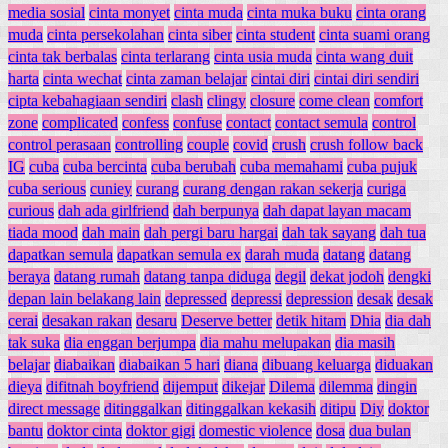
media sosial
cinta monyet
cinta muda
cinta muka buku
cinta orang
muda
cinta persekolahan
cinta siber
cinta student
cinta suami orang
cinta tak berbalas
cinta terlarang
cinta usia muda
cinta wang duit
harta
cinta wechat
cinta zaman belajar
cintai diri
cintai diri sendiri
cipta kebahagiaan sendiri
clash
clingy
closure
come clean
comfort
zone
complicated
confess
confuse
contact
contact semula
control
control perasaan
controlling
couple
covid
crush
crush follow back
IG
cuba
cuba bercinta
cuba berubah
cuba memahami
cuba pujuk
cuba serious
cuniey
curang
curang dengan rakan sekerja
curiga
curious
dah ada girlfriend
dah berpunya
dah dapat layan macam
tiada mood
dah main
dah pergi baru hargai
dah tak sayang
dah tua
dapatkan semula
dapatkan semula ex
darah muda
datang
datang
beraya
datang rumah
datang tanpa diduga
degil
dekat jodoh
dengki
depan lain belakang lain
depressed
depressi
depression
desak
desak
cerai
desakan rakan
desaru
Deserve better
detik hitam
Dhia
dia dah
tak suka
dia enggan berjumpa
dia mahu melupakan
dia masih
belajar
diabaikan
diabaikan 5 hari
diana
dibuang keluarga
diduakan
dieya
difitnah boyfriend
dijemput
dikejar
Dilema
dilemma
dingin
direct message
ditinggalkan
ditinggalkan kekasih
ditipu
Diy
doktor
bantu
doktor cinta
doktor gigi
domestic violence
dosa
dua bulan