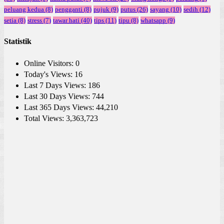
peluang kedua
(8)
pengganti
(8)
pujuk
(9)
putus
(26)
sayang
(10)
sedih
(12)
setia
(8)
stress
(7)
tawar hati
(40)
tips
(11)
tipu
(8)
whatsapp
(9)
Statistik
Online Visitors:
0
Today's Views:
16
Last 7 Days Views:
186
Last 30 Days Views:
744
Last 365 Days Views:
44,210
Total Views:
3,363,723