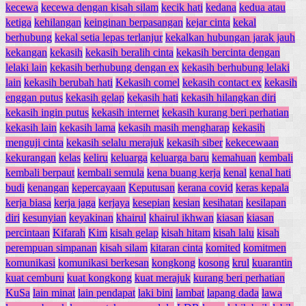
kecewa
kecewa dengan kisah silam
kecik hati
kedana
kedua atau
ketiga
kehilangan
keinginan berpasangan
kejar cinta
kekal
berhubung
kekal setia lepas terlanjur
kekalkan hubungan jarak jauh
kekangan
kekasih
kekasih beralih cinta
kekasih bercinta dengan
lelaki lain
kekasih berhubung dengan ex
kekasih berhubung lelaki
lain
kekasih berubah hati
Kekasih comel
kekasih contact ex
kekasih
enggan putus
kekasih gelap
kekasih hati
kekasih hilangkan diri
kekasih ingin putus
kekasih internet
kekasih kurang beri perhatian
kekasih lain
kekasih lama
kekasih masih mengharap
kekasih
menguji cinta
kekasih selalu merajuk
kekasih siber
kekecewaan
kekurangan
kelas
keliru
keluarga
keluarga baru
kemahuan
kembali
kembali berpaut
kembali semula
kena buang kerja
kenal
kenal hati
budi
kenangan
kepercayaan
Keputusan
kerana covid
keras kepala
kerja biasa
kerja jaga
kerjaya
kesepian
kesian
kesihatan
kesilapan
diri
kesunyian
keyakinan
khairul
khairul ikhwan
kiasan
kiasan
percintaan
Kifarah
Kim
kisah gelap
kisah hitam
kisah lalu
kisah
perempuan simpanan
kisah silam
kitaran cinta
komited
komitmen
komunikasi
komunikasi berkesan
kongkong
kosong
krul
kuarantin
kuat cemburu
kuat kongkong
kuat merajuk
kurang beri perhatian
KuSa
lain minat
lain pendapat
laki bini
lambat
lapang dada
lawa