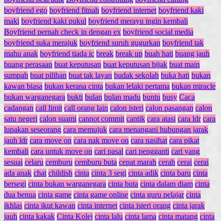
boyfriend ego
boyfriend fitnah
boyfriend internet
boyfriend kaki
maki
boyfriend kaki pukul
boyfriend merayu ingin kembali
Boyfriend pernah check in dengan ex
boyfriend social media
boyfriend suka merajuk
boyfriend suruh gugurkan
boyfriend tak
mahu anak
boyfriend tiada ic
break
break up
buah hati
buang jauh
buang perasaan
buat keputusan
buat keputusan bijak
buat main
sumpah
buat pilihan
buat tak layan
budak sekolah
buka hati
bukan
kawan biasa
bukan kerana cinta
bukan lelaki pertama
bukan miracle
bukan warganegara
bukti
bulan
bulan madu
buntu
busy
Caca
cadangan
call limit
call orang lain
calon isteri
calon pasangan
calon
satu negeri
calon suami
cannot commit
cantik
cara atasi
cara ldr
cara
lupakan seseorang
cara memujuk
cara menangani hubungan jarak
jauh ldr
cara move on
cara nak move on
cara nasihat
cara pikat
kembali
cara untuk move on
cari pasal
cari pengganti
cari yang
sesuai
celaru
cemburu
cemburu buta
cepat marah
cerah
cerai
cerai
ada anak
chat
childish
cinta
cinta 3 segi
cinta adik
cinta baru
cinta
bersegi
cinta bukan warganegara
cinta buta
cinta dalam diam
cinta
dua benua
cinta game
cinta game online
cinta guru pelajar
cinta
ikhlas
cinta ikut kawan
cinta internet
cinta isteri orang
cinta jarak
jauh
cinta kakak
Cinta Kolej
cinta lalu
cinta lama
cinta matang
cinta