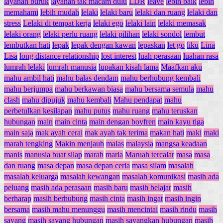
layanan buruk
layanan tak macam dulu
LDR
leave
lebih baik
lebih
memahami
lebih mudah
lelaki
lelaki baru
lelaki dan ruang
lelaki dan
stress
Lelaki di tempat kerja
lelaki ego
lelaki lain
lelaki memasak
lelaki orang
lelaki perlu ruang
lelaki pilihan
lelaki sondol
lembut
lembutkan hati
lepak
lepak dengan kawan
lepaskan
let go
liku
Lina
Lisa
long distance relationship
lost interest
luah perasaan
luahan rasa
lumrah lelaki
lumrah manusia
lupakan kisah lama
Maafkan aku
mahu ambil hati
mahu balas dendam
mahu berhubung kembali
mahu berjumpa
mahu berkawan biasa
mahu bersama semula
mahu
clash
mahu dipujuk
mahu kembali
Mahu pendapat
mahu
perbetulkan kesilapan
mahu putus
mahu ruang
mahu teruskan
hubungan
main
main cinta
main dengan boyfren
main kayu tiga
main saja
mak ayah cerai
mak ayah tak terima
makan hati
maki
maki
marah tengking
Makin menjauh
malas
malaysia
mangsa keadaan
manis
manusia buat silap
marah
maria
Maruah tercalar
masa
masa
dan ruang
masa depan
masa depan ceria
masa silam
masalah
masalah keluarga
masalah kewangan
masalah komunikasi
masih ada
peluang
masih ada perasaan
masih baru
masih belajar
masih
berharap
masih berhubung
masih cinta
masih ingat
masih ingin
bersama
masih mahu menunggu
masih mencintai
masih rindu
masih
sayang
masih sayang hubungan
masih sayangkan hubungan
masih