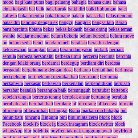
mood
bagi kata putus
bagi peluang
bahagia
bahasa cinta
bahasa
cinta kekasih
bai
baik
baik buruk
baiki diri
baiki hubungan
bajet
kahwin
bakal mentua
bakal tunang
balajar
balas chat
balas dendam
balas dm
banding dengan ex
bangcij
Bangcik
bangsa lain
Baran
baru bercinta
bbiana
bekas
bekas kekasih
bekas orang
bekas teman
wanita
belajar mencintai
belum bekerja
belum bersedia
belum move
on
belum sedia
benci
benda remeh
berahsia
berakhir dengan
kekecewaan
berangan
berani
berani dan yakin
berbaik
berbaik
semula
berbeza personaliti
berbeza umur
bercerai
bercinta
bercinta
dengan lelaki orang
berdamai
berdegup
berdiam diri
berdosa
bergaduh
bergelumang dengan dosa
berharap
berhati hati
beri masa
beri peluang
beri peluang memikat hati
beri ruang
berjumpa
berkahwin
berkasar
berkawan
berkenalan
berpendidikan
berpisah
bersabar
bersalah
bersangka baik
bersungguh
bertaubat
bertepuk
sebelah tangan
berterus terang
bertolak ansur
bertunang
berubah
berubah arah
berubah hati
berulang
bf
bf curang
bf kecewa
bf main
bf menipu
bf tawar hati
bf tinggal
Biana
biarkan dia bahagia
bin
hidup baru
bincang
Bingung
bini
bini minta cerai
block
block
Facebook
block fb
block ig
block instagram
block twitter
block
whatsApp
blur
boleh ke
boyfren tak nak tanggungjawab
boyfriend
boyfriend bela adik
Boyfriend controlling
boyfriend curang