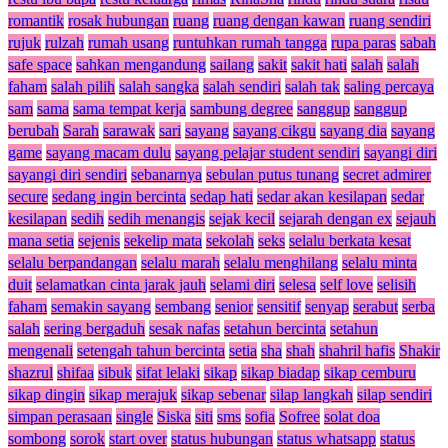
romantik
rosak hubungan
ruang
ruang dengan kawan
ruang sendiri
rujuk
rulzah
rumah usang
runtuhkan rumah tangga
rupa paras
sabah
safe space
sahkan mengandung
sailang
sakit
sakit hati
salah
salah
faham
salah pilih
salah sangka
salah sendiri
salah tak
saling percaya
sam
sama
sama tempat kerja
sambung degree
sanggup
sanggup
berubah
Sarah
sarawak
sari
sayang
sayang cikgu
sayang dia
sayang
game
sayang macam dulu
sayang pelajar student sendiri
sayangi diri
sayangi diri sendiri
sebanarnya
sebulan putus tunang
secret admirer
secure
sedang ingin bercinta
sedap hati
sedar akan kesilapan
sedar
kesilapan
sedih
sedih menangis
sejak kecil
sejarah dengan ex
sejauh
mana setia
sejenis
sekelip mata
sekolah
seks
selalu berkata kesat
selalu berpandangan
selalu marah
selalu menghilang
selalu minta
duit
selamatkan cinta jarak jauh
selami diri
selesa
self love
selisih
faham
semakin sayang
sembang
senior
sensitif
senyap
serabut
serba
salah
sering bergaduh
sesak nafas
setahun bercinta
setahun
mengenali
setengah tahun bercinta
setia
sha
shah
shahril hafis
Shakir
shazrul
shifaa
sibuk
sifat lelaki
sikap
sikap biadap
sikap cemburu
sikap dingin
sikap merajuk
sikap sebenar
silap langkah
silap sendiri
simpan perasaan
single
Siska
siti
sms
sofia
Sofree
solat doa
sombong
sorok
start over
status hubungan
status whatsapp
status