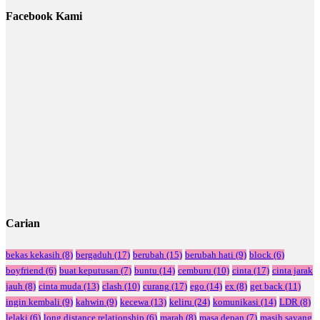
Facebook Kami
Carian
bekas kekasih
(8)
bergaduh
(17)
berubah
(15)
berubah hati
(9)
block
(6)
boyfriend
(6)
buat keputusan
(7)
buntu
(14)
cemburu
(10)
cinta
(17)
cinta jarak
jauh
(8)
cinta muda
(13)
clash
(10)
curang
(17)
ego
(14)
ex
(8)
get back
(11)
ingin kembali
(9)
kahwin
(9)
kecewa
(13)
keliru
(24)
komunikasi
(14)
LDR
(8)
lelaki
(6)
long distance relationship
(6)
marah
(8)
masa depan
(7)
masih sayang