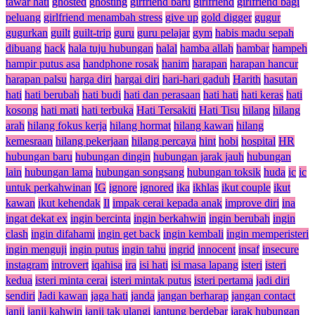
tawar hati
ghosted
ghosting
girfriend baru
girlfriend
girlfriend bagi
peluang
girlfriend menambah stress
give up
gold digger
gugur
gugurkan
guilt
guilt-trip
guru
guru pelajar
gym
habis madu sepah
dibuang
hack
hala tuju hubungan
halal
hamba allah
hambar
hampeh
hampir putus asa
handphone rosak
hanim
harapan
harapan hancur
harapan palsu
harga diri
hargai diri
hari-hari gaduh
Harith
hasutan
hati
hati berubah
hati budi
hati dan perasaan
hati hati
hati keras
hati
kosong
hati mati
hati terbuka
Hati Tersakiti
Hati Tisu
hilang
hilang
arah
hilang fokus kerja
hilang hormat
hilang kawan
hilang
kemesraan
hilang pekerjaan
hilang percaya
hint
hobi
hospital
HR
hubungan baru
hubungan dingin
hubungan jarak jauh
hubungan
lain
hubungan lama
hubungan songsang
hubungan toksik
huda
ic
ic
untuk perkahwinan
IG
ignore
ignored
ika
ikhlas
ikut couple
ikut
kawan
ikut kehendak
Il
impak cerai kepada anak
improve diri
ina
ingat dekat ex
ingin bercinta
ingin berkahwin
ingin berubah
ingin
clash
ingin difahami
ingin get back
ingin kembali
ingin memperisteri
ingin menguji
ingin putus
ingin tahu
ingrid
innocent
insaf
insecure
instagram
introvert
iqahisa
ira
isi hati
isi masa lapang
isteri
isteri
kedua
isteri minta cerai
isteri mintak putus
isteri pertama
jadi diri
sendiri
Jadi kawan
jaga hati
janda
jangan berharap
jangan contact
janji
janji kahwin
janji tak ulangi
jantung berdebar
jarak hubungan