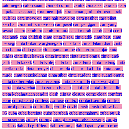
satu negeri
calon suami
cannot commit
cantik
cara atasi
cara ldr
cara
lupakan seseorang
cara memujuk
cara menangani hubungan jarak
jauh ldr
cara move on
cara nak move on
cara nasihat
cara pikat
kembali
cara untuk move on
cari pasal
cari pengganti
cari yang
sesuai
celaru
cemburu
cemburu buta
cepat marah
cerah
cerai
cerai
ada anak
chat
childish
cinta
cinta 3 segi
cinta adik
cinta baru
cinta
bersegi
cinta bukan warganegara
cinta buta
cinta dalam diam
cinta
dua benua
cinta game
cinta game online
cinta guru pelajar
cinta
ikhlas
cinta ikut kawan
cinta internet
cinta isteri orang
cinta jarak
jauh
cinta kakak
Cinta Kolej
cinta lalu
cinta lama
cinta matang
cinta
media sosial
cinta monyet
cinta muda
cinta muka buku
cinta orang
muda
cinta persekolahan
cinta siber
cinta student
cinta suami orang
cinta tak berbalas
cinta terlarang
cinta usia muda
cinta wang duit
harta
cinta wechat
cinta zaman belajar
cintai diri
cintai diri sendiri
cipta kebahagiaan sendiri
clash
clingy
closure
come clean
comfort
zone
complicated
confess
confuse
contact
contact semula
control
control perasaan
controlling
couple
covid
crush
crush follow back
IG
cuba
cuba bercinta
cuba berubah
cuba memahami
cuba pujuk
cuba serious
cuniey
curang
curang dengan rakan sekerja
curiga
curious
dah ada girlfriend
dah berpunya
dah dapat layan macam