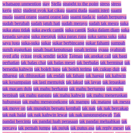
whatsapp unmention
stay
Stella
straight to the point
stress
stress
kerja
strict
student syok kat cikgu
suami duda
suami isteri
suami
muda
suami orang
suami orang lain
suami tiada ic
sudah berpunya
sudah berubah
sudah jatuh hati
sudah merayu
sudah tak mesra
suka
suka atau tidak
suka awek cantik
suka cantik
Suka dalam diam
suka
kepada sayang
suka merajuk
suka paras rupa
suka sama suka
suka
saya juga
suka-suka
sukar
sukar berbincang
sukar fahami
sumpah
suruh gugurkan
susah buat keputusan
susah terima
syaaa
syahirah
syed afiq
syirag
syok sendiri
tackle
Tajman
tak angkat call
tak bagi
perhatian
tak balas chat
tak balas mesej
tak berbalas
tak berminat
tak
bersedia kahwin
tak boleh lupa
tak boleh terima
tak cukup duit
tak
dihargai
tak dihiraukan
tak endah
tak faham
tak hargai
tak kahwin
tak kesampaian
tak lagi memujuk
tak lakud
tak layan
tak lepaskan
tak macam dulu
tak mahu berharap
tak mahu berjumpa
tak mahu
berpisah
tak mahu ganggu
tak mahu kahwin
tak mahu meneruskan
hubungan
tak mahu mengongkong
tak mampu
tak matang
tak mesra
tak move on
tak mungkin bersatu kembali
tak nak
tak nak bercakap
tak nak halal
tak nak kahwin lewat
tak nak tanggungjawab
Tak
pandai bercinta
tak pandai luah perasaan
tak pandai meluahkan
tak
percaya
tak pernah jumpa
tak pujuk
tak putus asa
tak reply mesej
tak