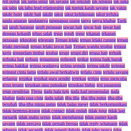
reti pujuk
tak sama umur
tak sayang
tak sekolah
tak sengaja
tak suka
tak tahu
tak tahu lead relationship
tak tunjuk kasih sayang
tak yakin
takde bajet
takde hati
takdir
takut
takut kehilangan
takut terluka
tanda amaran
tandatanya
tanggapan orang
tanya
tanya khabar
Tarik
tali
taruh harapan
taruh perasaan
tawan hati
tawar hati
tawar hati
dengan kekasih
tebus salah
tegas
teguh
tegur
tekanan
tekanan
perasaan
teknologi
telegram
Teman lelaki
teman lelaki curang
teman
lelaki menjauh
teman lelaki tawar hati
Teman wanita terabai
tempat
kerja
tenggelam timbul
terabai
terapi
terapi diri
terasa hati
terbaik
terbuka hati
terburu
tergantung
terhegeh
terikat
terima baik buruk
terima hakikat
terima seadanya
terima semula
terima takdir
teringat
teringat cinta lama
terlalu awal berkahwin
terlalu cinta
terlalu sayang
terlanjur
terpikat
terpikat guru sendiri
tertekan
tertipu
terus mencuba
terus terang
teruskan atau putuskan
teruskan hidup
test pasangan
tetap pendirian
Thena
tiada hala tuju
tiada kad pengenalan
tiada
khabar
tiada rasa cinta
tiada salah
tiba tiba
tiba tiba putus
tiba-tiba
berubah
tiba-tiba minta putus
tidak balas mesej
tidak berkomunikasi
tidak berterus-terang
tidak contact
tidak endah
tidak jujur
tidak lagi
menarik
tidak mahu serius
tidak menghargai
tidak pamer kasih
sayang
tidak percaya
tidak pernah bersua
tidak reply whatsapp
tidak
sebagus
tidak secantik
tidak seperti dahulu
tidak tahu punca
tidur