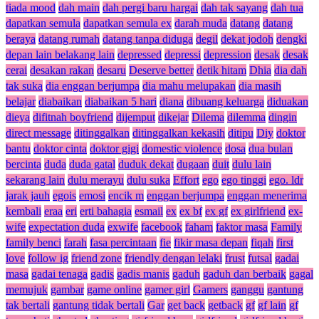
tiada mood
dah main
dah pergi baru hargai
dah tak sayang
dah tua
dapatkan semula
dapatkan semula ex
darah muda
datang
datang
beraya
datang rumah
datang tanpa diduga
degil
dekat jodoh
dengki
depan lain belakang lain
depressed
depressi
depression
desak
desak
cerai
desakan rakan
desaru
Deserve better
detik hitam
Dhia
dia dah
tak suka
dia enggan berjumpa
dia mahu melupakan
dia masih
belajar
diabaikan
diabaikan 5 hari
diana
dibuang keluarga
diduakan
dieya
difitnah boyfriend
dijemput
dikejar
Dilema
dilemma
dingin
direct message
ditinggalkan
ditinggalkan kekasih
ditipu
Diy
doktor
bantu
doktor cinta
doktor gigi
domestic violence
dosa
dua bulan
bercinta
duda
duda gatal
duduk dekat
dugaan
duit
dulu lain
sekarang lain
dulu merayu
dulu suka
Effort
ego
ego tinggi
ego. ldr
jarak jauh
egois
emosi
encik m
enggan berjumpa
enggan menerima
kembali
eraa
eri
erti bahagia
esmail
ex
ex bf
ex gf
ex girlfriend
ex-
wife
expectation duda
exwife
facebook
faham
faktor masa
Family
family benci
farah
fasa percintaan
fie
fikir masa depan
fiqah
first
love
follow ig
friend zone
friendly dengan lelaki
frust
futsal
gadai
masa
gadai tenaga
gadis
gadis manis
gaduh
gaduh dan berbaik
gagal
memujuk
gambar
game online
gamer girl
Gamers
ganggu
gantung
tak bertali
gantung tidak bertali
Gar
get back
getback
gf
gf lain
gf