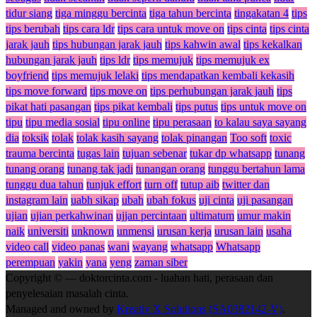
tidur siang
tiga minggu bercinta
tiga tahun bercinta
tingakatan 4
tips
tips berubah
tips cara ldr
tips cara untuk move on
tips cinta
tips cinta
jarak jauh
tips hubungan jarak jauh
tips kahwin awal
tips kekalkan
hubungan jarak jauh
tips ldr
tips memujuk
tips memujuk ex
boyfriend
tips memujuk lelaki
tips mendapatkan kembali kekasih
tips move forward
tips move on
tips perhubungan jarak jauh
tips
pikat hati pasangan
tips pikat kembali
tips putus
tips untuk move on
tipu
tipu media sosial
tipu online
tipu perasaan
to kalau saya sayang
dia
toksik
tolak
tolak kasih sayang
tolak pinangan
Too soft
toxic
trauma bercinta
tugas lain
tujuan sebenar
tukar dp whatsapp
tunang
tunang orang
tunang tak jadi
tunangan orang
tunggu bertahun lama
tunggu dua tahun
tunjuk effort
turn off
tutup aib
twitter dan
instagram lain
uabh sikap
ubah
ubah fokus
uji cinta
uji pasangan
ujian
ujian perkahwinan
ujjan percintaan
ultimatum
umur makin
naik
universiti
unknown
unmensi
urusan kerja
urusan lain
usaha
video call
video panas
wani
wayang
whatsapp
Whatsapp
perempuan
yakin
yana
yeng
zaman siber
Copyright © — doktorcinta.com - luahan hati, perasaan dan
penyelesaian masalah cinta.
Managed and owned by
Kreativ X Solutions (SA0382142-V)
.