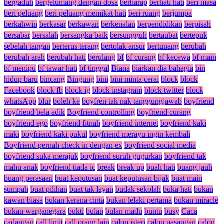
bergaduh
bergelumang dengan dosa
berharap
berhati hati
beri masa
beri peluang
beri peluang memikat hati
beri ruang
berjumpa
berkahwin
berkasar
berkawan
berkenalan
berpendidikan
berpisah
bersabar
bersalah
bersangka baik
bersungguh
bertaubat
bertepuk
sebelah tangan
berterus terang
bertolak ansur
bertunang
berubah
berubah arah
berubah hati
berulang
bf
bf curang
bf kecewa
bf main
bf menipu
bf tawar hati
bf tinggal
Biana
biarkan dia bahagia
bin
hidup baru
bincang
Bingung
bini
bini minta cerai
block
block
Facebook
block fb
block ig
block instagram
block twitter
block
whatsApp
blur
boleh ke
boyfren tak nak tanggungjawab
boyfriend
boyfriend bela adik
Boyfriend controlling
boyfriend curang
boyfriend ego
boyfriend fitnah
boyfriend internet
boyfriend kaki
maki
boyfriend kaki pukul
boyfriend merayu ingin kembali
Boyfriend pernah check in dengan ex
boyfriend social media
boyfriend suka merajuk
boyfriend suruh gugurkan
boyfriend tak
mahu anak
boyfriend tiada ic
break
break up
buah hati
buang jauh
buang perasaan
buat keputusan
buat keputusan bijak
buat main
sumpah
buat pilihan
buat tak layan
budak sekolah
buka hati
bukan
kawan biasa
bukan kerana cinta
bukan lelaki pertama
bukan miracle
bukan warganegara
bukti
bulan
bulan madu
buntu
busy
Caca
cadangan
call limit
call orang lain
calon isteri
calon pasangan
calon