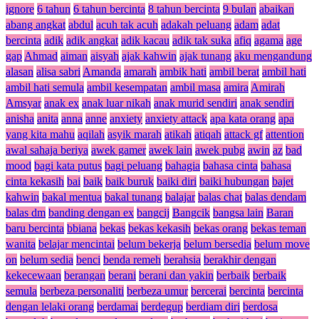
ignore
6 tahun
6 tahun bercinta
8 tahun bercinta
9 bulan
abaikan
abang angkat
abdul
acuh tak acuh
adakah peluang
adam
adat
bercinta
adik
adik angkat
adik kacau
adik tak suka
afiq
agama
age
gap
Ahmad
aiman
aisyah
ajak kahwin
ajak tunang
aku mengandung
alasan
alisa sabri
Amanda
amarah
ambik hati
ambil berat
ambil hati
ambil hati semula
ambil kesempatan
ambil masa
amira
Amirah
Amsyar
anak ex
anak luar nikah
anak murid sendiri
anak sendiri
anisha
anita
anna
anne
anxiety
anxiety attack
apa kata orang
apa
yang kita mahu
aqilah
asyik marah
atikah
atiqah
attack gf
attention
awal sahaja beriya
awek gamer
awek lain
awek pubg
awin
az
bad
mood
bagi kata putus
bagi peluang
bahagia
bahasa cinta
bahasa
cinta kekasih
bai
baik
baik buruk
baiki diri
baiki hubungan
bajet
kahwin
bakal mentua
bakal tunang
balajar
balas chat
balas dendam
balas dm
banding dengan ex
bangcij
Bangcik
bangsa lain
Baran
baru bercinta
bbiana
bekas
bekas kekasih
bekas orang
bekas teman
wanita
belajar mencintai
belum bekerja
belum bersedia
belum move
on
belum sedia
benci
benda remeh
berahsia
berakhir dengan
kekecewaan
berangan
berani
berani dan yakin
berbaik
berbaik
semula
berbeza personaliti
berbeza umur
bercerai
bercinta
bercinta
dengan lelaki orang
berdamai
berdegup
berdiam diri
berdosa