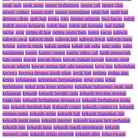
jarak jauh
jarak umur
jarang berhubung
jarang call
jarang chat
jarang contact
jarang reply
jarang sependapat
jatuh hati
jatuh hati
dengan cikgu
jauh hati
jejaka
jeles
jinjang pelamin
jiwa kacau
jodoh
Jodoh aturan keluarga
jodoh baru
jodoh tak kemana
jual mahal
juejue
jujur
jumpa di luar
jumpa orang baru
junior
kacau
kahwin
kahwin awal
kahwin duda
kahwin lagi
kahwin lewat
kahwin masa
belajar
kahwin muda
kakak angkat
kakak tak suka
kaki saiko
kaku
kandungan
kantoi
kantoi curang
kantoi video call
kasih pensayrah
kata putus
kawan
kawan biasa
kawan makan kawan
kawan rapat
kawan sekerja
kawan semua dah ada pasangan
kayu tiga
kebudakan
kecewa
kecewa dengan kisah silam
kecik hati
kedana
kedua atau
ketiga
kehilangan
keinginan berpasangan
kejar cinta
kekal
berhubung
kekal setia lepas terlanjur
kekalkan hubungan jarak jauh
kekangan
kekasih
kekasih beralih cinta
kekasih bercinta dengan
lelaki lain
kekasih berhubung dengan ex
kekasih berhubung lelaki
lain
kekasih berubah hati
Kekasih comel
kekasih contact ex
kekasih
enggan putus
kekasih gelap
kekasih hati
kekasih hilangkan diri
kekasih ingin putus
kekasih internet
kekasih kurang beri perhatian
kekasih lain
kekasih lama
kekasih masih mengharap
kekasih
menguji cinta
kekasih selalu merajuk
kekasih siber
kekecewaan