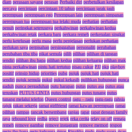
diam
perasaan sayang
perasan
Perbaiki diri
perbetulkan kesilapan
percaya
percintaan
percintaan 10 tahun
percintaan jarak jauh
perempuan
perempuan ego
Perempuan lain
perempuan simpanan
perempuan tua
perempuan tua lelaki muda
perhatian
perhatian
penuh
peringkat seterusnya
perkahwinan
perkahwinan kedua
perkahwinan retak
perkara baru
perkara remeh
perkenalan singkat
perlu ketelusan
perlu masa
perlu penjelasan
perlukan perhatian
perlukan saya
perpisahan
persinggahan
personaliti
perubahan
perubahan tiba tiba
pikat semula
pilih
pilihan
pilihan di tangan
sendiri
pilihan ibu bapa
pilihan kedua
pilihan keluarga
pilihan mak
pinta perkahwinan
pintu hati tertutup
pisau cukur
PJJ
pkp
playboy
positif
prinsip hidup
priorities
pubg
pujuk
pujuk hati
pujuk hati
sendiri
pujuk semula
pukul
pukul kekasih
pulihkan hubungan
punca
gaduh
punca pergaduhan
putu harapan
putus
putus asa
putus atau
teruskan
PUTUS CINTA
putus hubungan
putus tunang
putus
tunang melalui telefon
Queen control
ragu – ragu
ragu-ragu
rahsia
rajuk
rakan sekerja
ramai girlfriend
ramai kawan perempuan
ramai
pilihan
rampas
rancak bersembang
ranjau
rapat
rapat dengan family
raya
rebound love
redha
reject
rejek
reka cerita
relay on off
remaja
remeh
remove gambar
remove instagram
remove memori
respon
restu ibu bapa
restu keluarga
rimas
RinaSha
rindu
rindu suara
risau