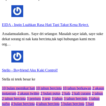
EIDA
-
Ingin Luahkan Rasa Hati Tapi Takut Kena Reject.
Assalamualaikum.. Saye dri selangor. Masalah saye ialah, saye suke
dekat sorang ni nak kata bercinta,tak tapi hubungan kami mcm
org…
Stello
-
Boyfriend Aku Kaki Control!
Stella ni tetek besar ke
10 bulan memikat hati
10 tahun bercinta
10 tahun berkawan
2 akaun
instagram
2 akaun twitter
2 bulan putus
2 hala
2 kali curang
2 tahun
2 tahun bercinta
3 penjuru
3 segi
3 tahun
3 tahun bercinta
3 tahun
nafsu
4 bulan bercinta
4 tahun bercinta
5 bulan bercinta
5 hari