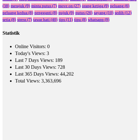
(38)
merajuk
(9)
minta putus
(7)
move on
(27)
orang ketiga
(9)
peluang
(6)
peluang kedua
(8)
pengganti
(8)
pujuk
(9)
putus
(26)
sayang
(10)
sedih
(12)
setia
(8)
stress
(7)
tawar hati
(40)
tips
(11)
tipu
(8)
whatsapp
(9)
Statistik
Online Visitors:
0
Today's Views:
3
Last 7 Days Views:
189
Last 30 Days Views:
728
Last 365 Days Views:
44,202
Total Views:
3,363,696