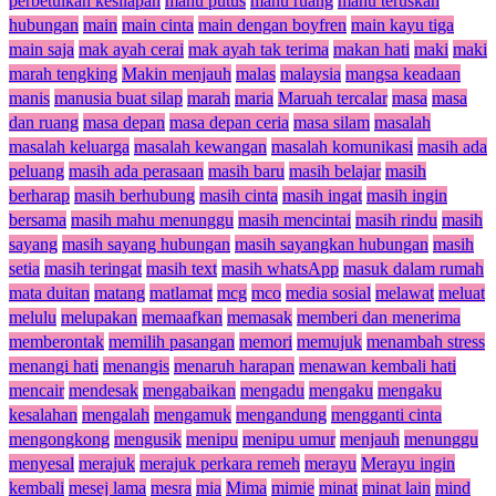
perbetulkan kesilapan
mahu putus
mahu ruang
mahu teruskan
hubungan
main
main cinta
main dengan boyfren
main kayu tiga
main saja
mak ayah cerai
mak ayah tak terima
makan hati
maki
maki
marah tengking
Makin menjauh
malas
malaysia
mangsa keadaan
manis
manusia buat silap
marah
maria
Maruah tercalar
masa
masa
dan ruang
masa depan
masa depan ceria
masa silam
masalah
masalah keluarga
masalah kewangan
masalah komunikasi
masih ada
peluang
masih ada perasaan
masih baru
masih belajar
masih
berharap
masih berhubung
masih cinta
masih ingat
masih ingin
bersama
masih mahu menunggu
masih mencintai
masih rindu
masih
sayang
masih sayang hubungan
masih sayangkan hubungan
masih
setia
masih teringat
masih text
masih whatsApp
masuk dalam rumah
mata duitan
matang
matlamat
mcg
mco
media sosial
melawat
meluat
melulu
melupakan
memaafkan
memasak
memberi dan menerima
memberontak
memilih pasangan
memori
memujuk
menambah stress
menangi hati
menangis
menaruh harapan
menawan kembali hati
mencair
mendesak
mengabaikan
mengadu
mengaku
mengaku
kesalahan
mengalah
mengamuk
mengandung
mengganti cinta
mengongkong
mengusik
menipu
menipu umur
menjauh
menunggu
menyesal
merajuk
merajuk perkara remeh
merayu
Merayu ingin
kembali
mesej lama
mesra
mia
Mima
mimie
minat
minat lain
mind