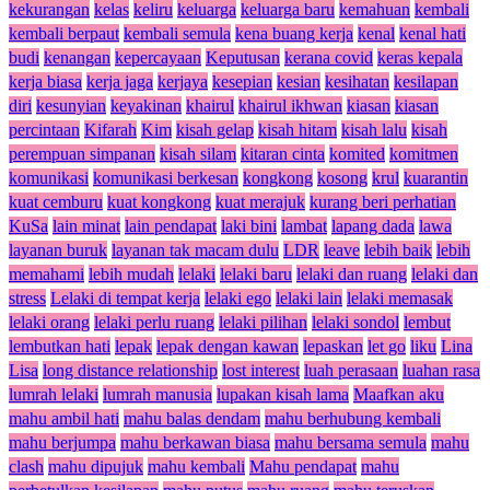
kekurangan
kelas
keliru
keluarga
keluarga baru
kemahuan
kembali
kembali berpaut
kembali semula
kena buang kerja
kenal
kenal hati
budi
kenangan
kepercayaan
Keputusan
kerana covid
keras kepala
kerja biasa
kerja jaga
kerjaya
kesepian
kesian
kesihatan
kesilapan
diri
kesunyian
keyakinan
khairul
khairul ikhwan
kiasan
kiasan
percintaan
Kifarah
Kim
kisah gelap
kisah hitam
kisah lalu
kisah
perempuan simpanan
kisah silam
kitaran cinta
komited
komitmen
komunikasi
komunikasi berkesan
kongkong
kosong
krul
kuarantin
kuat cemburu
kuat kongkong
kuat merajuk
kurang beri perhatian
KuSa
lain minat
lain pendapat
laki bini
lambat
lapang dada
lawa
layanan buruk
layanan tak macam dulu
LDR
leave
lebih baik
lebih
memahami
lebih mudah
lelaki
lelaki baru
lelaki dan ruang
lelaki dan
stress
Lelaki di tempat kerja
lelaki ego
lelaki lain
lelaki memasak
lelaki orang
lelaki perlu ruang
lelaki pilihan
lelaki sondol
lembut
lembutkan hati
lepak
lepak dengan kawan
lepaskan
let go
liku
Lina
Lisa
long distance relationship
lost interest
luah perasaan
luahan rasa
lumrah lelaki
lumrah manusia
lupakan kisah lama
Maafkan aku
mahu ambil hati
mahu balas dendam
mahu berhubung kembali
mahu berjumpa
mahu berkawan biasa
mahu bersama semula
mahu
clash
mahu dipujuk
mahu kembali
Mahu pendapat
mahu