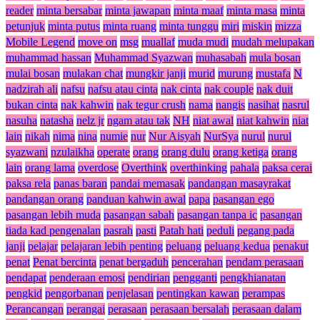
reader
minta bersabar
minta jawapan
minta maaf
minta masa
minta
petunjuk
minta putus
minta ruang
minta tunggu
miri
miskin
mizza
Mobile Legend
move on
msg
muallaf
muda mudi
mudah melupakan
muhammad hassan
Muhammad Syazwan
muhasabah
mula bosan
mulai bosan
mulakan chat
mungkir janji
murid
murung
mustafa
N
nadzirah ali
nafsu
nafsu atau cinta
nak cinta
nak couple
nak duit
bukan cinta
nak kahwin
nak tegur crush
nama
nangis
nasihat
nasrul
nasuha
natasha
nelz jr
ngam atau tak
NH
niat awal
niat kahwin
niat
lain
nikah
nima
nina
numie
nur
Nur Aisyah
NurSya
nurul
nurul
syazwani
nzulaikha
operate
orang
orang dulu
orang ketiga
orang
lain
orang lama
overdose
Overthink
overthinking
pahala
paksa cerai
paksa rela
panas baran
pandai memasak
pandangan masayrakat
pandangan orang
panduan kahwin awal
papa
pasangan ego
pasangan lebih muda
pasangan sabah
pasangan tanpa ic
pasangan
tiada kad pengenalan
pasrah
pasti
Patah hati
peduli
pegang pada
janji
pelajar
pelajaran lebih penting
peluang
peluang kedua
penakut
penat
Penat bercinta
penat bergaduh
pencerahan
pendam perasaan
pendapat
penderaan emosi
pendirian
pengganti
pengkhianatan
pengkid
pengorbanan
penjelasan
pentingkan kawan
perampas
Perancangan
perangai
perasaan
perasaan bersalah
perasaan dalam