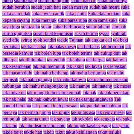
muda
suami orang
suami orang lain
suami tiada ic
sudah berpunya
sudah berubah
sudah jatuh hati
sudah merayu
sudah tak mesra
suka
suka atau tidak
suka awek cantik
suka cantik
Suka dalam diam
suka
kepada sayang
suka merajuk
suka paras rupa
suka sama suka
suka
saya juga
suka-suka
sukar
sukar berbincang
sukar fahami
sumpah
suruh gugurkan
susah buat keputusan
susah terima
syaaa
syahirah
syed afiq
syirag
syok sendiri
tackle
Tajman
tak angkat call
tak bagi
perhatian
tak balas chat
tak balas mesej
tak berbalas
tak berminat
tak
bersedia kahwin
tak boleh lupa
tak boleh terima
tak cukup duit
tak
dihargai
tak dihiraukan
tak endah
tak faham
tak hargai
tak kahwin
tak kesampaian
tak lagi memujuk
tak lakud
tak layan
tak lepaskan
tak macam dulu
tak mahu berharap
tak mahu berjumpa
tak mahu
berpisah
tak mahu ganggu
tak mahu kahwin
tak mahu meneruskan
hubungan
tak mahu mengongkong
tak mampu
tak matang
tak mesra
tak move on
tak mungkin bersatu kembali
tak nak
tak nak bercakap
tak nak halal
tak nak kahwin lewat
tak nak tanggungjawab
Tak
pandai bercinta
tak pandai luah perasaan
tak pandai meluahkan
tak
percaya
tak pernah jumpa
tak pujuk
tak putus asa
tak reply mesej
tak
reti pujuk
tak sama umur
tak sayang
tak sekolah
tak sengaja
tak suka
tak tahu
tak tahu lead relationship
tak tunjuk kasih sayang
tak yakin
takde bajet
takde hati
takdir
takut
takut kehilangan
takut terluka