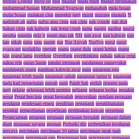
Mobile Legend
move on
msg
muallaf
muda mudi
mudah melupakan
muhammad hassan
Muhammad Syazwan
muhasabah
mula bosan
mulai bosan
mulakan chat
mungkir janji
murid
murung
mustafa
N
nadzirah ali
nafsu
nafsu atau cinta
nak cinta
nak couple
nak duit
bukan cinta
nak kahwin
nak tegur crush
nama
nangis
nasihat
nasrul
nasuha
natasha
nelz jr
ngam atau tak
NH
niat awal
niat kahwin
niat
lain
nikah
nima
nina
numie
nur
Nur Aisyah
NurSya
nurul
nurul
syazwani
nzulaikha
operate
orang
orang dulu
orang ketiga
orang
lain
orang lama
overdose
Overthink
overthinking
pahala
paksa cerai
paksa rela
panas baran
pandai memasak
pandangan masayrakat
pandangan orang
panduan kahwin awal
papa
pasangan ego
pasangan lebih muda
pasangan sabah
pasangan tanpa ic
pasangan
tiada kad pengenalan
pasrah
pasti
Patah hati
peduli
pegang pada
janji
pelajar
pelajaran lebih penting
peluang
peluang kedua
penakut
penat
Penat bercinta
penat bergaduh
pencerahan
pendam perasaan
pendapat
penderaan emosi
pendirian
pengganti
pengkhianatan
pengkid
pengorbanan
penjelasan
pentingkan kawan
perampas
Perancangan
perangai
perasaan
perasaan bersalah
perasaan dalam
diam
perasaan sayang
perasan
Perbaiki diri
perbetulkan kesilapan
percaya
percintaan
percintaan 10 tahun
percintaan jarak jauh
perempuan
perempuan ego
Perempuan lain
perempuan simpanan