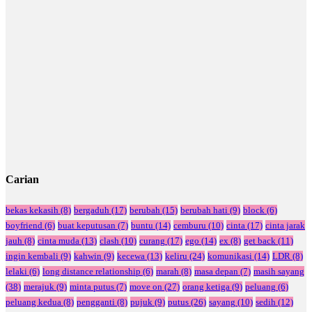
Carian
bekas kekasih
(8)
bergaduh
(17)
berubah
(15)
berubah hati
(9)
block
(6)
boyfriend
(6)
buat keputusan
(7)
buntu
(14)
cemburu
(10)
cinta
(17)
cinta jarak
jauh
(8)
cinta muda
(13)
clash
(10)
curang
(17)
ego
(14)
ex
(8)
get back
(11)
ingin kembali
(9)
kahwin
(9)
kecewa
(13)
keliru
(24)
komunikasi
(14)
LDR
(8)
lelaki
(6)
long distance relationship
(6)
marah
(8)
masa depan
(7)
masih sayang
(38)
merajuk
(9)
minta putus
(7)
move on
(27)
orang ketiga
(9)
peluang
(6)
peluang kedua
(8)
pengganti
(8)
pujuk
(9)
putus
(26)
sayang
(10)
sedih
(12)