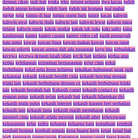
dengan cikgu
jauh hati
jejaka
jeles
jinjang pelamin
jiwa kacau
jodoh
Jodoh aturan keluarga
jodoh baru
jodoh tak kemana
jual mahal
juejue
jujur
jumpa di luar
jumpa orang baru
junior
kacau
kahwin
kahwin awal
kahwin duda
kahwin lagi
kahwin lewat
kahwin masa
belajar
kahwin muda
kakak angkat
kakak tak suka
kaki saiko
kaku
kandungan
kantoi
kantoi curang
kantoi video call
kasih pensayrah
kata putus
kawan
kawan biasa
kawan makan kawan
kawan rapat
kawan sekerja
kawan semua dah ada pasangan
kayu tiga
kebudakan
kecewa
kecewa dengan kisah silam
kecik hati
kedana
kedua atau
ketiga
kehilangan
keinginan berpasangan
kejar cinta
kekal
berhubung
kekal setia lepas terlanjur
kekalkan hubungan jarak jauh
kekangan
kekasih
kekasih beralih cinta
kekasih bercinta dengan
lelaki lain
kekasih berhubung dengan ex
kekasih berhubung lelaki
lain
kekasih berubah hati
Kekasih comel
kekasih contact ex
kekasih
enggan putus
kekasih gelap
kekasih hati
kekasih hilangkan diri
kekasih ingin putus
kekasih internet
kekasih kurang beri perhatian
kekasih lain
kekasih lama
kekasih masih mengharap
kekasih
menguji cinta
kekasih selalu merajuk
kekasih siber
kekecewaan
kekurangan
kelas
keliru
keluarga
keluarga baru
kemahuan
kembali
kembali berpaut
kembali semula
kena buang kerja
kenal
kenal hati
budi
kenangan
kepercayaan
Keputusan
kerana covid
keras kepala