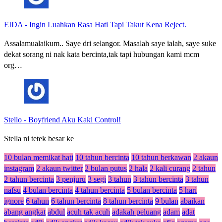
EIDA
-
Ingin Luahkan Rasa Hati Tapi Takut Kena Reject.
Assalamualaikum.. Saye dri selangor. Masalah saye ialah, saye suke
dekat sorang ni nak kata bercinta,tak tapi hubungan kami mcm
org…
Stello
-
Boyfriend Aku Kaki Control!
Stella ni tetek besar ke
10 bulan memikat hati
10 tahun bercinta
10 tahun berkawan
2 akaun
instagram
2 akaun twitter
2 bulan putus
2 hala
2 kali curang
2 tahun
2 tahun bercinta
3 penjuru
3 segi
3 tahun
3 tahun bercinta
3 tahun
nafsu
4 bulan bercinta
4 tahun bercinta
5 bulan bercinta
5 hari
ignore
6 tahun
6 tahun bercinta
8 tahun bercinta
9 bulan
abaikan
abang angkat
abdul
acuh tak acuh
adakah peluang
adam
adat