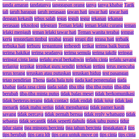
tanda amaran
tandatanya
tanggapan orang
tanya
tanya khabar
Tarik
tali
taruh harapan
taruh perasaan
tawan hati
tawar hati
tawar hati
dengan kekasih
tebus salah
tegas
teguh
tegur
tekanan
tekanan
perasaan
teknologi
telegram
Teman lelaki
teman lelaki curang
teman
lelaki menjauh
teman lelaki tawar hati
Teman wanita terabai
tempat
kerja
tenggelam timbul
terabai
terapi
terapi diri
terasa hati
terbaik
terbuka hati
terburu
tergantung
terhegeh
terikat
terima baik buruk
terima hakikat
terima seadanya
terima semula
terima takdir
teringat
teringat cinta lama
terlalu awal berkahwin
terlalu cinta
terlalu sayang
terlanjur
terpikat
terpikat guru sendiri
tertekan
tertipu
terus mencuba
terus terang
teruskan atau putuskan
teruskan hidup
test pasangan
tetap pendirian
Thena
tiada hala tuju
tiada kad pengenalan
tiada
khabar
tiada rasa cinta
tiada salah
tiba tiba
tiba tiba putus
tiba-tiba
berubah
tiba-tiba minta putus
tidak balas mesej
tidak berkomunikasi
tidak berterus-terang
tidak contact
tidak endah
tidak jujur
tidak lagi
menarik
tidak mahu serius
tidak menghargai
tidak pamer kasih
sayang
tidak percaya
tidak pernah bersua
tidak reply whatsapp
tidak
sebagus
tidak secantik
tidak seperti dahulu
tidak tahu punca
tidur
tidur siang
tiga minggu bercinta
tiga tahun bercinta
tingakatan 4
tips
tips berubah
tips cara ldr
tips cara untuk move on
tips cinta
tips cinta