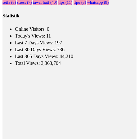
setia
(8)
stress
(7)
tawar hati
(40)
tips
(11)
tipu
(8)
whatsapp
(9)
Statistik
Online Visitors:
0
Today's Views:
11
Last 7 Days Views:
197
Last 30 Days Views:
736
Last 365 Days Views:
44,210
Total Views:
3,363,704