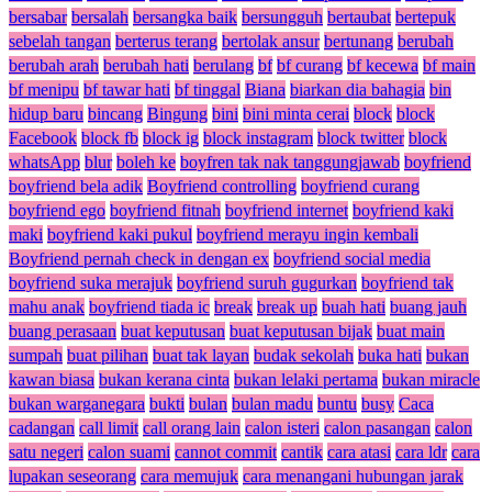
bersabar
bersalah
bersangka baik
bersungguh
bertaubat
bertepuk
sebelah tangan
berterus terang
bertolak ansur
bertunang
berubah
berubah arah
berubah hati
berulang
bf
bf curang
bf kecewa
bf main
bf menipu
bf tawar hati
bf tinggal
Biana
biarkan dia bahagia
bin
hidup baru
bincang
Bingung
bini
bini minta cerai
block
block
Facebook
block fb
block ig
block instagram
block twitter
block
whatsApp
blur
boleh ke
boyfren tak nak tanggungjawab
boyfriend
boyfriend bela adik
Boyfriend controlling
boyfriend curang
boyfriend ego
boyfriend fitnah
boyfriend internet
boyfriend kaki
maki
boyfriend kaki pukul
boyfriend merayu ingin kembali
Boyfriend pernah check in dengan ex
boyfriend social media
boyfriend suka merajuk
boyfriend suruh gugurkan
boyfriend tak
mahu anak
boyfriend tiada ic
break
break up
buah hati
buang jauh
buang perasaan
buat keputusan
buat keputusan bijak
buat main
sumpah
buat pilihan
buat tak layan
budak sekolah
buka hati
bukan
kawan biasa
bukan kerana cinta
bukan lelaki pertama
bukan miracle
bukan warganegara
bukti
bulan
bulan madu
buntu
busy
Caca
cadangan
call limit
call orang lain
calon isteri
calon pasangan
calon
satu negeri
calon suami
cannot commit
cantik
cara atasi
cara ldr
cara
lupakan seseorang
cara memujuk
cara menangani hubungan jarak