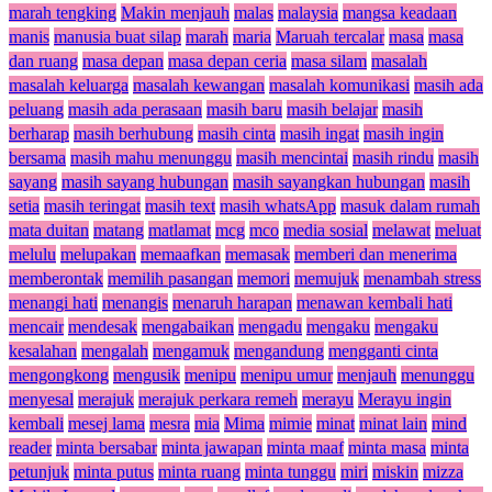
marah tengking
Makin menjauh
malas
malaysia
mangsa keadaan
manis
manusia buat silap
marah
maria
Maruah tercalar
masa
masa
dan ruang
masa depan
masa depan ceria
masa silam
masalah
masalah keluarga
masalah kewangan
masalah komunikasi
masih ada
peluang
masih ada perasaan
masih baru
masih belajar
masih
berharap
masih berhubung
masih cinta
masih ingat
masih ingin
bersama
masih mahu menunggu
masih mencintai
masih rindu
masih
sayang
masih sayang hubungan
masih sayangkan hubungan
masih
setia
masih teringat
masih text
masih whatsApp
masuk dalam rumah
mata duitan
matang
matlamat
mcg
mco
media sosial
melawat
meluat
melulu
melupakan
memaafkan
memasak
memberi dan menerima
memberontak
memilih pasangan
memori
memujuk
menambah stress
menangi hati
menangis
menaruh harapan
menawan kembali hati
mencair
mendesak
mengabaikan
mengadu
mengaku
mengaku
kesalahan
mengalah
mengamuk
mengandung
mengganti cinta
mengongkong
mengusik
menipu
menipu umur
menjauh
menunggu
menyesal
merajuk
merajuk perkara remeh
merayu
Merayu ingin
kembali
mesej lama
mesra
mia
Mima
mimie
minat
minat lain
mind
reader
minta bersabar
minta jawapan
minta maaf
minta masa
minta
petunjuk
minta putus
minta ruang
minta tunggu
miri
miskin
mizza