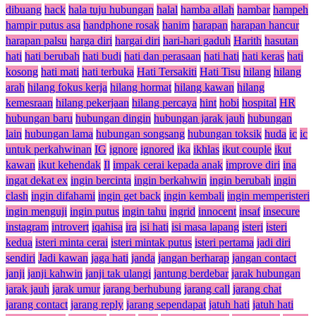
dibuang
hack
hala tuju hubungan
halal
hamba allah
hambar
hampeh
hampir putus asa
handphone rosak
hanim
harapan
harapan hancur
harapan palsu
harga diri
hargai diri
hari-hari gaduh
Harith
hasutan
hati
hati berubah
hati budi
hati dan perasaan
hati hati
hati keras
hati
kosong
hati mati
hati terbuka
Hati Tersakiti
Hati Tisu
hilang
hilang
arah
hilang fokus kerja
hilang hormat
hilang kawan
hilang
kemesraan
hilang pekerjaan
hilang percaya
hint
hobi
hospital
HR
hubungan baru
hubungan dingin
hubungan jarak jauh
hubungan
lain
hubungan lama
hubungan songsang
hubungan toksik
huda
ic
ic
untuk perkahwinan
IG
ignore
ignored
ika
ikhlas
ikut couple
ikut
kawan
ikut kehendak
Il
impak cerai kepada anak
improve diri
ina
ingat dekat ex
ingin bercinta
ingin berkahwin
ingin berubah
ingin
clash
ingin difahami
ingin get back
ingin kembali
ingin memperisteri
ingin menguji
ingin putus
ingin tahu
ingrid
innocent
insaf
insecure
instagram
introvert
iqahisa
ira
isi hati
isi masa lapang
isteri
isteri
kedua
isteri minta cerai
isteri mintak putus
isteri pertama
jadi diri
sendiri
Jadi kawan
jaga hati
janda
jangan berharap
jangan contact
janji
janji kahwin
janji tak ulangi
jantung berdebar
jarak hubungan
jarak jauh
jarak umur
jarang berhubung
jarang call
jarang chat
jarang contact
jarang reply
jarang sependapat
jatuh hati
jatuh hati