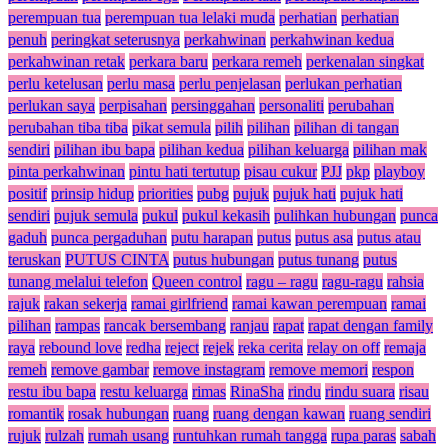
perempuan tua
perempuan tua lelaki muda
perhatian
perhatian
penuh
peringkat seterusnya
perkahwinan
perkahwinan kedua
perkahwinan retak
perkara baru
perkara remeh
perkenalan singkat
perlu ketelusan
perlu masa
perlu penjelasan
perlukan perhatian
perlukan saya
perpisahan
persinggahan
personaliti
perubahan
perubahan tiba tiba
pikat semula
pilih
pilihan
pilihan di tangan
sendiri
pilihan ibu bapa
pilihan kedua
pilihan keluarga
pilihan mak
pinta perkahwinan
pintu hati tertutup
pisau cukur
PJJ
pkp
playboy
positif
prinsip hidup
priorities
pubg
pujuk
pujuk hati
pujuk hati
sendiri
pujuk semula
pukul
pukul kekasih
pulihkan hubungan
punca
gaduh
punca pergaduhan
putu harapan
putus
putus asa
putus atau
teruskan
PUTUS CINTA
putus hubungan
putus tunang
putus
tunang melalui telefon
Queen control
ragu – ragu
ragu-ragu
rahsia
rajuk
rakan sekerja
ramai girlfriend
ramai kawan perempuan
ramai
pilihan
rampas
rancak bersembang
ranjau
rapat
rapat dengan family
raya
rebound love
redha
reject
rejek
reka cerita
relay on off
remaja
remeh
remove gambar
remove instagram
remove memori
respon
restu ibu bapa
restu keluarga
rimas
RinaSha
rindu
rindu suara
risau
romantik
rosak hubungan
ruang
ruang dengan kawan
ruang sendiri
rujuk
rulzah
rumah usang
runtuhkan rumah tangga
rupa paras
sabah