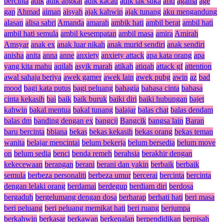
bercinta
adik
adik angkat
adik kacau
adik tak suka
afiq
agama
age
gap
Ahmad
aiman
aisyah
ajak kahwin
ajak tunang
aku mengandung
alasan
alisa sabri
Amanda
amarah
ambik hati
ambil berat
ambil hati
ambil hati semula
ambil kesempatan
ambil masa
amira
Amirah
Amsyar
anak ex
anak luar nikah
anak murid sendiri
anak sendiri
anisha
anita
anna
anne
anxiety
anxiety attack
apa kata orang
apa
yang kita mahu
aqilah
asyik marah
atikah
atiqah
attack gf
attention
awal sahaja beriya
awek gamer
awek lain
awek pubg
awin
az
bad
mood
bagi kata putus
bagi peluang
bahagia
bahasa cinta
bahasa
cinta kekasih
bai
baik
baik buruk
baiki diri
baiki hubungan
bajet
kahwin
bakal mentua
bakal tunang
balajar
balas chat
balas dendam
balas dm
banding dengan ex
bangcij
Bangcik
bangsa lain
Baran
baru bercinta
bbiana
bekas
bekas kekasih
bekas orang
bekas teman
wanita
belajar mencintai
belum bekerja
belum bersedia
belum move
on
belum sedia
benci
benda remeh
berahsia
berakhir dengan
kekecewaan
berangan
berani
berani dan yakin
berbaik
berbaik
semula
berbeza personaliti
berbeza umur
bercerai
bercinta
bercinta
dengan lelaki orang
berdamai
berdegup
berdiam diri
berdosa
bergaduh
bergelumang dengan dosa
berharap
berhati hati
beri masa
beri peluang
beri peluang memikat hati
beri ruang
berjumpa
berkahwin
berkasar
berkawan
berkenalan
berpendidikan
berpisah