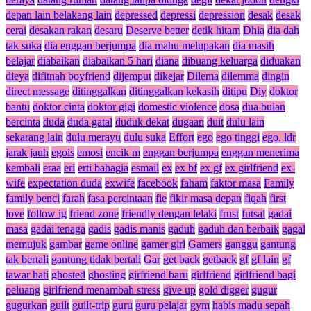
depan lain belakang lain
depressed
depressi
depression
desak
desak
cerai
desakan rakan
desaru
Deserve better
detik hitam
Dhia
dia dah
tak suka
dia enggan berjumpa
dia mahu melupakan
dia masih
belajar
diabaikan
diabaikan 5 hari
diana
dibuang keluarga
diduakan
dieya
difitnah boyfriend
dijemput
dikejar
Dilema
dilemma
dingin
direct message
ditinggalkan
ditinggalkan kekasih
ditipu
Diy
doktor
bantu
doktor cinta
doktor gigi
domestic violence
dosa
dua bulan
bercinta
duda
duda gatal
duduk dekat
dugaan
duit
dulu lain
sekarang lain
dulu merayu
dulu suka
Effort
ego
ego tinggi
ego. ldr
jarak jauh
egois
emosi
encik m
enggan berjumpa
enggan menerima
kembali
eraa
eri
erti bahagia
esmail
ex
ex bf
ex gf
ex girlfriend
ex-
wife
expectation duda
exwife
facebook
faham
faktor masa
Family
family benci
farah
fasa percintaan
fie
fikir masa depan
fiqah
first
love
follow ig
friend zone
friendly dengan lelaki
frust
futsal
gadai
masa
gadai tenaga
gadis
gadis manis
gaduh
gaduh dan berbaik
gagal
memujuk
gambar
game online
gamer girl
Gamers
ganggu
gantung
tak bertali
gantung tidak bertali
Gar
get back
getback
gf
gf lain
gf
tawar hati
ghosted
ghosting
girfriend baru
girlfriend
girlfriend bagi
peluang
girlfriend menambah stress
give up
gold digger
gugur
gugurkan
guilt
guilt-trip
guru
guru pelajar
gym
habis madu sepah