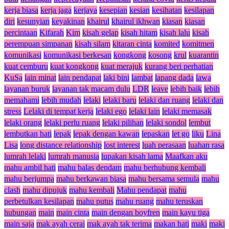
kerja biasa
kerja jaga
kerjaya
kesepian
kesian
kesihatan
kesilapan
diri
kesunyian
keyakinan
khairul
khairul ikhwan
kiasan
kiasan
percintaan
Kifarah
Kim
kisah gelap
kisah hitam
kisah lalu
kisah
perempuan simpanan
kisah silam
kitaran cinta
komited
komitmen
komunikasi
komunikasi berkesan
kongkong
kosong
krul
kuarantin
kuat cemburu
kuat kongkong
kuat merajuk
kurang beri perhatian
KuSa
lain minat
lain pendapat
laki bini
lambat
lapang dada
lawa
layanan buruk
layanan tak macam dulu
LDR
leave
lebih baik
lebih
memahami
lebih mudah
lelaki
lelaki baru
lelaki dan ruang
lelaki dan
stress
Lelaki di tempat kerja
lelaki ego
lelaki lain
lelaki memasak
lelaki orang
lelaki perlu ruang
lelaki pilihan
lelaki sondol
lembut
lembutkan hati
lepak
lepak dengan kawan
lepaskan
let go
liku
Lina
Lisa
long distance relationship
lost interest
luah perasaan
luahan rasa
lumrah lelaki
lumrah manusia
lupakan kisah lama
Maafkan aku
mahu ambil hati
mahu balas dendam
mahu berhubung kembali
mahu berjumpa
mahu berkawan biasa
mahu bersama semula
mahu
clash
mahu dipujuk
mahu kembali
Mahu pendapat
mahu
perbetulkan kesilapan
mahu putus
mahu ruang
mahu teruskan
hubungan
main
main cinta
main dengan boyfren
main kayu tiga
main saja
mak ayah cerai
mak ayah tak terima
makan hati
maki
maki