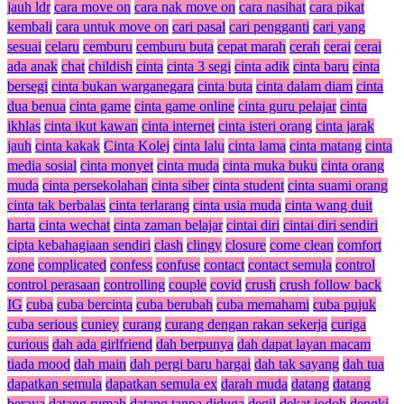
jauh ldr
cara move on
cara nak move on
cara nasihat
cara pikat
kembali
cara untuk move on
cari pasal
cari pengganti
cari yang
sesuai
celaru
cemburu
cemburu buta
cepat marah
cerah
cerai
cerai
ada anak
chat
childish
cinta
cinta 3 segi
cinta adik
cinta baru
cinta
bersegi
cinta bukan warganegara
cinta buta
cinta dalam diam
cinta
dua benua
cinta game
cinta game online
cinta guru pelajar
cinta
ikhlas
cinta ikut kawan
cinta internet
cinta isteri orang
cinta jarak
jauh
cinta kakak
Cinta Kolej
cinta lalu
cinta lama
cinta matang
cinta
media sosial
cinta monyet
cinta muda
cinta muka buku
cinta orang
muda
cinta persekolahan
cinta siber
cinta student
cinta suami orang
cinta tak berbalas
cinta terlarang
cinta usia muda
cinta wang duit
harta
cinta wechat
cinta zaman belajar
cintai diri
cintai diri sendiri
cipta kebahagiaan sendiri
clash
clingy
closure
come clean
comfort
zone
complicated
confess
confuse
contact
contact semula
control
control perasaan
controlling
couple
covid
crush
crush follow back
IG
cuba
cuba bercinta
cuba berubah
cuba memahami
cuba pujuk
cuba serious
cuniey
curang
curang dengan rakan sekerja
curiga
curious
dah ada girlfriend
dah berpunya
dah dapat layan macam
tiada mood
dah main
dah pergi baru hargai
dah tak sayang
dah tua
dapatkan semula
dapatkan semula ex
darah muda
datang
datang
beraya
datang rumah
datang tanpa diduga
degil
dekat jodoh
dengki