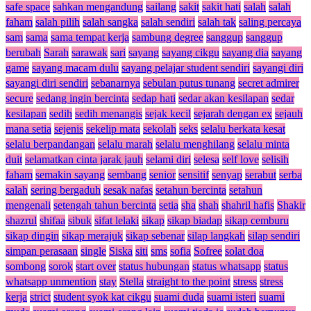
safe space
sahkan mengandung
sailang
sakit
sakit hati
salah
salah
faham
salah pilih
salah sangka
salah sendiri
salah tak
saling percaya
sam
sama
sama tempat kerja
sambung degree
sanggup
sanggup
berubah
Sarah
sarawak
sari
sayang
sayang cikgu
sayang dia
sayang
game
sayang macam dulu
sayang pelajar student sendiri
sayangi diri
sayangi diri sendiri
sebanarnya
sebulan putus tunang
secret admirer
secure
sedang ingin bercinta
sedap hati
sedar akan kesilapan
sedar
kesilapan
sedih
sedih menangis
sejak kecil
sejarah dengan ex
sejauh
mana setia
sejenis
sekelip mata
sekolah
seks
selalu berkata kesat
selalu berpandangan
selalu marah
selalu menghilang
selalu minta
duit
selamatkan cinta jarak jauh
selami diri
selesa
self love
selisih
faham
semakin sayang
sembang
senior
sensitif
senyap
serabut
serba
salah
sering bergaduh
sesak nafas
setahun bercinta
setahun
mengenali
setengah tahun bercinta
setia
sha
shah
shahril hafis
Shakir
shazrul
shifaa
sibuk
sifat lelaki
sikap
sikap biadap
sikap cemburu
sikap dingin
sikap merajuk
sikap sebenar
silap langkah
silap sendiri
simpan perasaan
single
Siska
siti
sms
sofia
Sofree
solat doa
sombong
sorok
start over
status hubungan
status whatsapp
status
whatsapp unmention
stay
Stella
straight to the point
stress
stress
kerja
strict
student syok kat cikgu
suami duda
suami isteri
suami