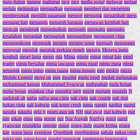
mata duitan
matang
matlamat
mcg
mco
media sosial
melawat
meluat
melulu
melupakan
memaafkan
memasak
memberi dan menerima
memberontak
memilih pasangan
memori
memujuk
menambah stress
menangi hati
menangis
menaruh harapan
menawan kembali hati
mencair
mendesak
mengabaikan
mengadu
mengaku
mengaku
kesalahan
mengalah
mengamuk
mengandung
mengganti cinta
mengongkong
mengusik
menipu
menipu umur
menjauh
menunggu
menyesal
merajuk
merajuk perkara remeh
merayu
Merayu ingin
kembali
mesej lama
mesra
mia
Mima
mimie
minat
minat lain
mind
reader
minta bersabar
minta jawapan
minta maaf
minta masa
minta
petunjuk
minta putus
minta ruang
minta tunggu
miri
miskin
mizza
Mobile Legend
move on
msg
muallaf
muda mudi
mudah melupakan
muhammad hassan
Muhammad Syazwan
muhasabah
mula bosan
mulai bosan
mulakan chat
mungkir janji
murid
murung
mustafa
N
nadzirah ali
nafsu
nafsu atau cinta
nak cinta
nak couple
nak duit
bukan cinta
nak kahwin
nak tegur crush
nama
nangis
nasihat
nasrul
nasuha
natasha
nelz jr
ngam atau tak
NH
niat awal
niat kahwin
niat
lain
nikah
nima
nina
numie
nur
Nur Aisyah
NurSya
nurul
nurul
syazwani
nzulaikha
operate
orang
orang dulu
orang ketiga
orang
lain
orang lama
overdose
Overthink
overthinking
pahala
paksa cerai
paksa rela
panas baran
pandai memasak
pandangan masayrakat