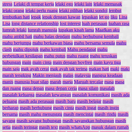
stress
Lelaki di tempat kerja
lelaki ego
lelaki lain
lelaki memasak
lelaki orang
lelaki perlu ruang
lelaki pilihan
lelaki sondol
lembut
lembutkan hati
lepak
lepak dengan kawan
lepaskan
let go
liku
Lina
Lisa
long distance relationship
lost interest
luah perasaan
luahan rasa
lumrah lelaki
lumrah manusia
lupakan kisah lama
Maafkan aku
mahu ambil hati
mahu balas dendam
mahu berhubung kembali
mahu berjumpa
mahu berkawan biasa
mahu bersama semula
mahu
clash
mahu dipujuk
mahu kembali
Mahu pendapat
mahu
perbetulkan kesilapan
mahu putus
mahu ruang
mahu teruskan
hubungan
main
main cinta
main dengan boyfren
main kayu tiga
main saja
mak ayah cerai
mak ayah tak terima
makan hati
maki
maki
marah tengking
Makin menjauh
malas
malaysia
mangsa keadaan
manis
manusia buat silap
marah
maria
Maruah tercalar
masa
masa
dan ruang
masa depan
masa depan ceria
masa silam
masalah
masalah keluarga
masalah kewangan
masalah komunikasi
masih ada
peluang
masih ada perasaan
masih baru
masih belajar
masih
berharap
masih berhubung
masih cinta
masih ingat
masih ingin
bersama
masih mahu menunggu
masih mencintai
masih rindu
masih
sayang
masih sayang hubungan
masih sayangkan hubungan
masih
setia
masih teringat
masih text
masih whatsApp
masuk dalam rumah