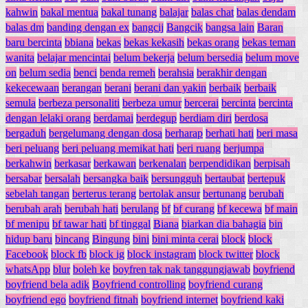
kahwin
bakal mentua
bakal tunang
balajar
balas chat
balas dendam
balas dm
banding dengan ex
bangcij
Bangcik
bangsa lain
Baran
baru bercinta
bbiana
bekas
bekas kekasih
bekas orang
bekas teman
wanita
belajar mencintai
belum bekerja
belum bersedia
belum move
on
belum sedia
benci
benda remeh
berahsia
berakhir dengan
kekecewaan
berangan
berani
berani dan yakin
berbaik
berbaik
semula
berbeza personaliti
berbeza umur
bercerai
bercinta
bercinta
dengan lelaki orang
berdamai
berdegup
berdiam diri
berdosa
bergaduh
bergelumang dengan dosa
berharap
berhati hati
beri masa
beri peluang
beri peluang memikat hati
beri ruang
berjumpa
berkahwin
berkasar
berkawan
berkenalan
berpendidikan
berpisah
bersabar
bersalah
bersangka baik
bersungguh
bertaubat
bertepuk
sebelah tangan
berterus terang
bertolak ansur
bertunang
berubah
berubah arah
berubah hati
berulang
bf
bf curang
bf kecewa
bf main
bf menipu
bf tawar hati
bf tinggal
Biana
biarkan dia bahagia
bin
hidup baru
bincang
Bingung
bini
bini minta cerai
block
block
Facebook
block fb
block ig
block instagram
block twitter
block
whatsApp
blur
boleh ke
boyfren tak nak tanggungjawab
boyfriend
boyfriend bela adik
Boyfriend controlling
boyfriend curang
boyfriend ego
boyfriend fitnah
boyfriend internet
boyfriend kaki