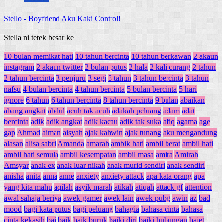
Stello
-
Boyfriend Aku Kaki Control!
Stella ni tetek besar ke
10 bulan memikat hati
10 tahun bercinta
10 tahun berkawan
2 akaun
instagram
2 akaun twitter
2 bulan putus
2 hala
2 kali curang
2 tahun
2 tahun bercinta
3 penjuru
3 segi
3 tahun
3 tahun bercinta
3 tahun
nafsu
4 bulan bercinta
4 tahun bercinta
5 bulan bercinta
5 hari
ignore
6 tahun
6 tahun bercinta
8 tahun bercinta
9 bulan
abaikan
abang angkat
abdul
acuh tak acuh
adakah peluang
adam
adat
bercinta
adik
adik angkat
adik kacau
adik tak suka
afiq
agama
age
gap
Ahmad
aiman
aisyah
ajak kahwin
ajak tunang
aku mengandung
alasan
alisa sabri
Amanda
amarah
ambik hati
ambil berat
ambil hati
ambil hati semula
ambil kesempatan
ambil masa
amira
Amirah
Amsyar
anak ex
anak luar nikah
anak murid sendiri
anak sendiri
anisha
anita
anna
anne
anxiety
anxiety attack
apa kata orang
apa
yang kita mahu
aqilah
asyik marah
atikah
atiqah
attack gf
attention
awal sahaja beriya
awek gamer
awek lain
awek pubg
awin
az
bad
mood
bagi kata putus
bagi peluang
bahagia
bahasa cinta
bahasa
cinta kekasih
bai
baik
baik buruk
baiki diri
baiki hubungan
bajet