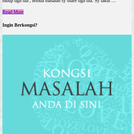
hidup dgn dia , semua masalah sy share dgn dia. Sy takut …
Read More
Ingin Berkongsi?