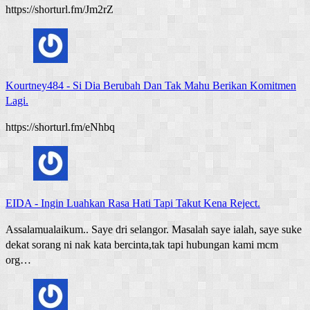
https://shorturl.fm/Jm2rZ
Kourtney484
-
Si Dia Berubah Dan Tak Mahu Berikan Komitmen
Lagi.
https://shorturl.fm/eNhbq
EIDA
-
Ingin Luahkan Rasa Hati Tapi Takut Kena Reject.
Assalamualaikum.. Saye dri selangor. Masalah saye ialah, saye suke
dekat sorang ni nak kata bercinta,tak tapi hubungan kami mcm
org…