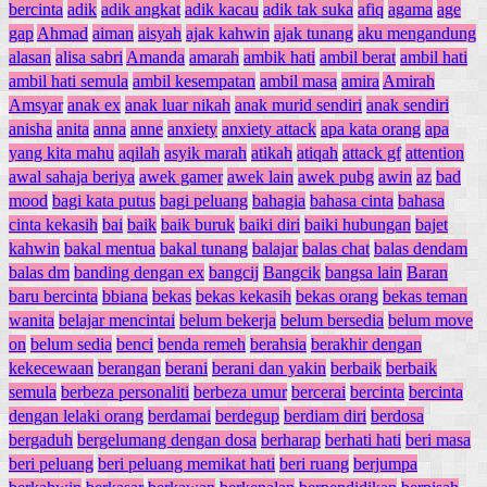
bercinta
adik
adik angkat
adik kacau
adik tak suka
afiq
agama
age
gap
Ahmad
aiman
aisyah
ajak kahwin
ajak tunang
aku mengandung
alasan
alisa sabri
Amanda
amarah
ambik hati
ambil berat
ambil hati
ambil hati semula
ambil kesempatan
ambil masa
amira
Amirah
Amsyar
anak ex
anak luar nikah
anak murid sendiri
anak sendiri
anisha
anita
anna
anne
anxiety
anxiety attack
apa kata orang
apa
yang kita mahu
aqilah
asyik marah
atikah
atiqah
attack gf
attention
awal sahaja beriya
awek gamer
awek lain
awek pubg
awin
az
bad
mood
bagi kata putus
bagi peluang
bahagia
bahasa cinta
bahasa
cinta kekasih
bai
baik
baik buruk
baiki diri
baiki hubungan
bajet
kahwin
bakal mentua
bakal tunang
balajar
balas chat
balas dendam
balas dm
banding dengan ex
bangcij
Bangcik
bangsa lain
Baran
baru bercinta
bbiana
bekas
bekas kekasih
bekas orang
bekas teman
wanita
belajar mencintai
belum bekerja
belum bersedia
belum move
on
belum sedia
benci
benda remeh
berahsia
berakhir dengan
kekecewaan
berangan
berani
berani dan yakin
berbaik
berbaik
semula
berbeza personaliti
berbeza umur
bercerai
bercinta
bercinta
dengan lelaki orang
berdamai
berdegup
berdiam diri
berdosa
bergaduh
bergelumang dengan dosa
berharap
berhati hati
beri masa
beri peluang
beri peluang memikat hati
beri ruang
berjumpa