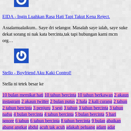
EIDA
-
Ingin Luahkan Rasa Hati Tapi Takut Kena Reject.
Assalamualaikum.. Saye dri selangor. Masalah saye ialah, saye suke
dekat sorang ni nak kata bercinta,tak tapi hubungan kami mcm
org…
Stello
-
Boyfriend Aku Kaki Control!
Stella ni tetek besar ke
10 bulan memikat hati
10 tahun bercinta
10 tahun berkawan
2 akaun
instagram
2 akaun twitter
2 bulan putus
2 hala
2 kali curang
2 tahun
2 tahun bercinta
3 penjuru
3 segi
3 tahun
3 tahun bercinta
3 tahun
nafsu
4 bulan bercinta
4 tahun bercinta
5 bulan bercinta
5 hari
ignore
6 tahun
6 tahun bercinta
8 tahun bercinta
9 bulan
abaikan
abang angkat
abdul
acuh tak acuh
adakah peluang
adam
adat