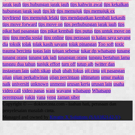
jarak jauh
tips hubungan jarak jauh
tips kahwin awal
tips kekalkan
hubungan jarak jauh
tips ldr
tips memujuk
tips memujuk ex
boyfriend
tips memujuk lelaki
tips mendapatkan kembali kekasih
tips move forward
tips move on
tips perhubungan jarak jauh
tips
pikat hati pasangan
tips pikat kembali
tips putus
tips untuk move on
tipu
tipu media sosial
tipu online
tipu perasaan
to kalau saya sayang
dia
toksik
tolak
tolak kasih sayang
tolak pinangan
Too soft
toxic
trauma bercinta
tugas lain
tujuan sebenar
tukar dp whatsapp
tunang
tunang orang
tunang tak jadi
tunangan orang
tunggu bertahun lama
tunggu dua tahun
tunjuk effort
turn off
tutup aib
twitter dan
instagram lain
uabh sikap
ubah
ubah fokus
uji cinta
uji pasangan
ujian
ujian perkahwinan
ujjan percintaan
ultimatum
umur makin
naik
universiti
unknown
unmensi
urusan kerja
urusan lain
usaha
video call
video panas
wani
wayang
whatsapp
Whatsapp
perempuan
yakin
yana
yeng
zaman siber
Copyright © — doktorcinta.com - luahan hati, perasaan dan
penyelesaian masalah cinta.
Managed and owned by
Kreativ X Solutions (SA0382142-V)
.