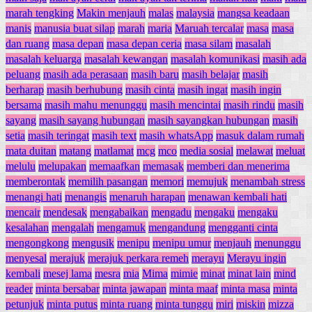
marah tengking
Makin menjauh
malas
malaysia
mangsa keadaan
manis
manusia buat silap
marah
maria
Maruah tercalar
masa
masa
dan ruang
masa depan
masa depan ceria
masa silam
masalah
masalah keluarga
masalah kewangan
masalah komunikasi
masih ada
peluang
masih ada perasaan
masih baru
masih belajar
masih
berharap
masih berhubung
masih cinta
masih ingat
masih ingin
bersama
masih mahu menunggu
masih mencintai
masih rindu
masih
sayang
masih sayang hubungan
masih sayangkan hubungan
masih
setia
masih teringat
masih text
masih whatsApp
masuk dalam rumah
mata duitan
matang
matlamat
mcg
mco
media sosial
melawat
meluat
melulu
melupakan
memaafkan
memasak
memberi dan menerima
memberontak
memilih pasangan
memori
memujuk
menambah stress
menangi hati
menangis
menaruh harapan
menawan kembali hati
mencair
mendesak
mengabaikan
mengadu
mengaku
mengaku
kesalahan
mengalah
mengamuk
mengandung
mengganti cinta
mengongkong
mengusik
menipu
menipu umur
menjauh
menunggu
menyesal
merajuk
merajuk perkara remeh
merayu
Merayu ingin
kembali
mesej lama
mesra
mia
Mima
mimie
minat
minat lain
mind
reader
minta bersabar
minta jawapan
minta maaf
minta masa
minta
petunjuk
minta putus
minta ruang
minta tunggu
miri
miskin
mizza