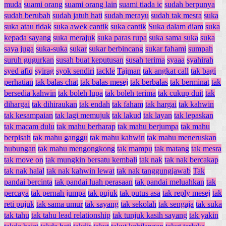
muda
suami orang
suami orang lain
suami tiada ic
sudah berpunya
sudah berubah
sudah jatuh hati
sudah merayu
sudah tak mesra
suka
suka atau tidak
suka awek cantik
suka cantik
Suka dalam diam
suka
kepada sayang
suka merajuk
suka paras rupa
suka sama suka
suka
saya juga
suka-suka
sukar
sukar berbincang
sukar fahami
sumpah
suruh gugurkan
susah buat keputusan
susah terima
syaaa
syahirah
syed afiq
syirag
syok sendiri
tackle
Tajman
tak angkat call
tak bagi
perhatian
tak balas chat
tak balas mesej
tak berbalas
tak berminat
tak
bersedia kahwin
tak boleh lupa
tak boleh terima
tak cukup duit
tak
dihargai
tak dihiraukan
tak endah
tak faham
tak hargai
tak kahwin
tak kesampaian
tak lagi memujuk
tak lakud
tak layan
tak lepaskan
tak macam dulu
tak mahu berharap
tak mahu berjumpa
tak mahu
berpisah
tak mahu ganggu
tak mahu kahwin
tak mahu meneruskan
hubungan
tak mahu mengongkong
tak mampu
tak matang
tak mesra
tak move on
tak mungkin bersatu kembali
tak nak
tak nak bercakap
tak nak halal
tak nak kahwin lewat
tak nak tanggungjawab
Tak
pandai bercinta
tak pandai luah perasaan
tak pandai meluahkan
tak
percaya
tak pernah jumpa
tak pujuk
tak putus asa
tak reply mesej
tak
reti pujuk
tak sama umur
tak sayang
tak sekolah
tak sengaja
tak suka
tak tahu
tak tahu lead relationship
tak tunjuk kasih sayang
tak yakin