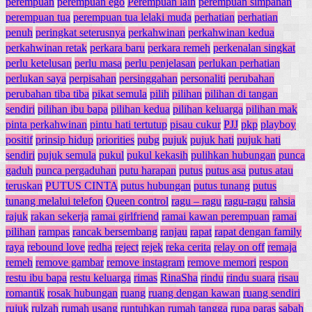
perempuan
perempuan ego
Perempuan lain
perempuan simpanan
perempuan tua
perempuan tua lelaki muda
perhatian
perhatian
penuh
peringkat seterusnya
perkahwinan
perkahwinan kedua
perkahwinan retak
perkara baru
perkara remeh
perkenalan singkat
perlu ketelusan
perlu masa
perlu penjelasan
perlukan perhatian
perlukan saya
perpisahan
persinggahan
personaliti
perubahan
perubahan tiba tiba
pikat semula
pilih
pilihan
pilihan di tangan
sendiri
pilihan ibu bapa
pilihan kedua
pilihan keluarga
pilihan mak
pinta perkahwinan
pintu hati tertutup
pisau cukur
PJJ
pkp
playboy
positif
prinsip hidup
priorities
pubg
pujuk
pujuk hati
pujuk hati
sendiri
pujuk semula
pukul
pukul kekasih
pulihkan hubungan
punca
gaduh
punca pergaduhan
putu harapan
putus
putus asa
putus atau
teruskan
PUTUS CINTA
putus hubungan
putus tunang
putus
tunang melalui telefon
Queen control
ragu – ragu
ragu-ragu
rahsia
rajuk
rakan sekerja
ramai girlfriend
ramai kawan perempuan
ramai
pilihan
rampas
rancak bersembang
ranjau
rapat
rapat dengan family
raya
rebound love
redha
reject
rejek
reka cerita
relay on off
remaja
remeh
remove gambar
remove instagram
remove memori
respon
restu ibu bapa
restu keluarga
rimas
RinaSha
rindu
rindu suara
risau
romantik
rosak hubungan
ruang
ruang dengan kawan
ruang sendiri
rujuk
rulzah
rumah usang
runtuhkan rumah tangga
rupa paras
sabah