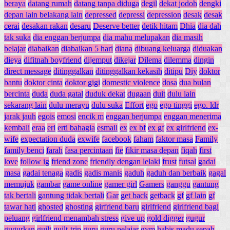
beraya
datang rumah
datang tanpa diduga
degil
dekat jodoh
dengki
depan lain belakang lain
depressed
depressi
depression
desak
desak
cerai
desakan rakan
desaru
Deserve better
detik hitam
Dhia
dia dah
tak suka
dia enggan berjumpa
dia mahu melupakan
dia masih
belajar
diabaikan
diabaikan 5 hari
diana
dibuang keluarga
diduakan
dieya
difitnah boyfriend
dijemput
dikejar
Dilema
dilemma
dingin
direct message
ditinggalkan
ditinggalkan kekasih
ditipu
Diy
doktor
bantu
doktor cinta
doktor gigi
domestic violence
dosa
dua bulan
bercinta
duda
duda gatal
duduk dekat
dugaan
duit
dulu lain
sekarang lain
dulu merayu
dulu suka
Effort
ego
ego tinggi
ego. ldr
jarak jauh
egois
emosi
encik m
enggan berjumpa
enggan menerima
kembali
eraa
eri
erti bahagia
esmail
ex
ex bf
ex gf
ex girlfriend
ex-
wife
expectation duda
exwife
facebook
faham
faktor masa
Family
family benci
farah
fasa percintaan
fie
fikir masa depan
fiqah
first
love
follow ig
friend zone
friendly dengan lelaki
frust
futsal
gadai
masa
gadai tenaga
gadis
gadis manis
gaduh
gaduh dan berbaik
gagal
memujuk
gambar
game online
gamer girl
Gamers
ganggu
gantung
tak bertali
gantung tidak bertali
Gar
get back
getback
gf
gf lain
gf
tawar hati
ghosted
ghosting
girfriend baru
girlfriend
girlfriend bagi
peluang
girlfriend menambah stress
give up
gold digger
gugur
gugurkan
guilt
guilt-trip
guru
guru pelajar
gym
habis madu sepah