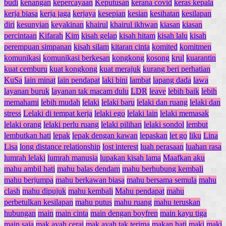
budi
kenangan
kepercayaan
Keputusan
kerana covid
keras kepala
kerja biasa
kerja jaga
kerjaya
kesepian
kesian
kesihatan
kesilapan
diri
kesunyian
keyakinan
khairul
khairul ikhwan
kiasan
kiasan
percintaan
Kifarah
Kim
kisah gelap
kisah hitam
kisah lalu
kisah
perempuan simpanan
kisah silam
kitaran cinta
komited
komitmen
komunikasi
komunikasi berkesan
kongkong
kosong
krul
kuarantin
kuat cemburu
kuat kongkong
kuat merajuk
kurang beri perhatian
KuSa
lain minat
lain pendapat
laki bini
lambat
lapang dada
lawa
layanan buruk
layanan tak macam dulu
LDR
leave
lebih baik
lebih
memahami
lebih mudah
lelaki
lelaki baru
lelaki dan ruang
lelaki dan
stress
Lelaki di tempat kerja
lelaki ego
lelaki lain
lelaki memasak
lelaki orang
lelaki perlu ruang
lelaki pilihan
lelaki sondol
lembut
lembutkan hati
lepak
lepak dengan kawan
lepaskan
let go
liku
Lina
Lisa
long distance relationship
lost interest
luah perasaan
luahan rasa
lumrah lelaki
lumrah manusia
lupakan kisah lama
Maafkan aku
mahu ambil hati
mahu balas dendam
mahu berhubung kembali
mahu berjumpa
mahu berkawan biasa
mahu bersama semula
mahu
clash
mahu dipujuk
mahu kembali
Mahu pendapat
mahu
perbetulkan kesilapan
mahu putus
mahu ruang
mahu teruskan
hubungan
main
main cinta
main dengan boyfren
main kayu tiga
main saja
mak ayah cerai
mak ayah tak terima
makan hati
maki
maki