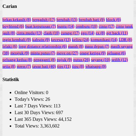
Carian
bekas kekasih
(8)
bergaduh
(17)
berubah
(15)
berubah hati
(9)
block
(6)
boyfriend
(6)
buat keputusan
(7)
buntu
(14)
cemburu
(10)
cinta
(17)
cinta jarak
jauh
(8)
cinta muda
(13)
clash
(10)
curang
(17)
ego
(14)
ex
(8)
get back
(11)
ingin kembali
(9)
kahwin
(9)
kecewa
(13)
keliru
(24)
komunikasi
(14)
LDR
(8)
lelaki
(6)
long distance relationship
(6)
marah
(8)
masa depan
(7)
masih sayang
(38)
merajuk
(9)
minta putus
(7)
move on
(27)
orang ketiga
(9)
peluang
(6)
peluang kedua
(8)
pengganti
(8)
pujuk
(9)
putus
(26)
sayang
(10)
sedih
(12)
setia
(8)
stress
(7)
tawar hati
(40)
tips
(11)
tipu
(8)
whatsapp
(9)
Statistik
Online Visitors:
0
Today's Views:
26
Last 7 Days Views:
113
Last 30 Days Views:
697
Last 365 Days Views:
44,152
Total Views:
3,363,602