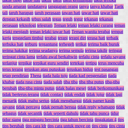
takde bajet
takde hati
takdir
takut
takut kehilangan
takut terluka
tanda amaran
tandatanya
tanggapan orang
tanya
tanya khabar
Tarik
tali
taruh harapan
taruh perasaan
tawan hati
tawar hati
tawar hati
dengan kekasih
tebus salah
tegas
teguh
tegur
tekanan
tekanan
perasaan
teknologi
telegram
Teman lelaki
teman lelaki curang
teman
lelaki menjauh
teman lelaki tawar hati
Teman wanita terabai
tempat
kerja
tenggelam timbul
terabai
terapi
terapi diri
terasa hati
terbaik
terbuka hati
terburu
tergantung
terhegeh
terikat
terima baik buruk
terima hakikat
terima seadanya
terima semula
terima takdir
teringat
teringat cinta lama
terlalu awal berkahwin
terlalu cinta
terlalu sayang
terlanjur
terpikat
terpikat guru sendiri
tertekan
tertipu
terus mencuba
terus terang
teruskan atau putuskan
teruskan hidup
test pasangan
tetap pendirian
Thena
tiada hala tuju
tiada kad pengenalan
tiada
khabar
tiada rasa cinta
tiada salah
tiba tiba
tiba tiba putus
tiba-tiba
berubah
tiba-tiba minta putus
tidak balas mesej
tidak berkomunikasi
tidak berterus-terang
tidak contact
tidak endah
tidak jujur
tidak lagi
menarik
tidak mahu serius
tidak menghargai
tidak pamer kasih
sayang
tidak percaya
tidak pernah bersua
tidak reply whatsapp
tidak
sebagus
tidak secantik
tidak seperti dahulu
tidak tahu punca
tidur
tidur siang
tiga minggu bercinta
tiga tahun bercinta
tingakatan 4
tips
tips berubah
tips cara ldr
tips cara untuk move on
tips cinta
tips cinta