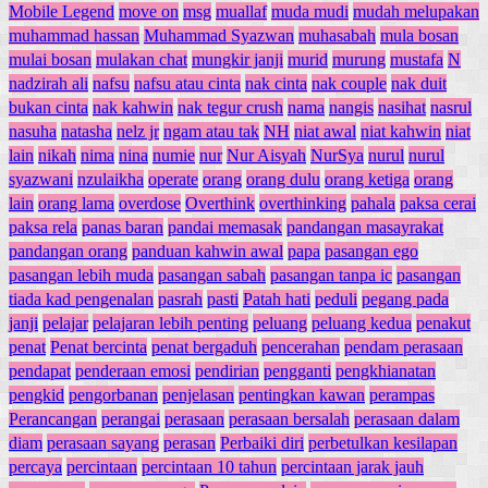
Mobile Legend
move on
msg
muallaf
muda mudi
mudah melupakan
muhammad hassan
Muhammad Syazwan
muhasabah
mula bosan
mulai bosan
mulakan chat
mungkir janji
murid
murung
mustafa
N
nadzirah ali
nafsu
nafsu atau cinta
nak cinta
nak couple
nak duit
bukan cinta
nak kahwin
nak tegur crush
nama
nangis
nasihat
nasrul
nasuha
natasha
nelz jr
ngam atau tak
NH
niat awal
niat kahwin
niat
lain
nikah
nima
nina
numie
nur
Nur Aisyah
NurSya
nurul
nurul
syazwani
nzulaikha
operate
orang
orang dulu
orang ketiga
orang
lain
orang lama
overdose
Overthink
overthinking
pahala
paksa cerai
paksa rela
panas baran
pandai memasak
pandangan masayrakat
pandangan orang
panduan kahwin awal
papa
pasangan ego
pasangan lebih muda
pasangan sabah
pasangan tanpa ic
pasangan
tiada kad pengenalan
pasrah
pasti
Patah hati
peduli
pegang pada
janji
pelajar
pelajaran lebih penting
peluang
peluang kedua
penakut
penat
Penat bercinta
penat bergaduh
pencerahan
pendam perasaan
pendapat
penderaan emosi
pendirian
pengganti
pengkhianatan
pengkid
pengorbanan
penjelasan
pentingkan kawan
perampas
Perancangan
perangai
perasaan
perasaan bersalah
perasaan dalam
diam
perasaan sayang
perasan
Perbaiki diri
perbetulkan kesilapan
percaya
percintaan
percintaan 10 tahun
percintaan jarak jauh