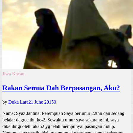
Jiwa Kacau
Rakan Semua Dah Berpasangan, Aku?
by
Duka Lara
21 June 2015
0
Nama: Syaz Jantina: Perempuan Saya berumur 22thn dan sedang
belajar degree thn ke-2. Sewaktu umur saya sekarang ini, saya
dikelilingi oleh rakan2 yg telah mempunyai pasangan hidup.
Namun, saya masih tidak mempunyai pasangan sampai sekarang.