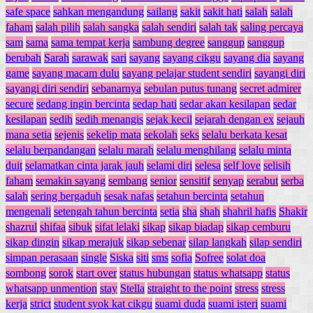
safe space
sahkan mengandung
sailang
sakit
sakit hati
salah
salah
faham
salah pilih
salah sangka
salah sendiri
salah tak
saling percaya
sam
sama
sama tempat kerja
sambung degree
sanggup
sanggup
berubah
Sarah
sarawak
sari
sayang
sayang cikgu
sayang dia
sayang
game
sayang macam dulu
sayang pelajar student sendiri
sayangi diri
sayangi diri sendiri
sebanarnya
sebulan putus tunang
secret admirer
secure
sedang ingin bercinta
sedap hati
sedar akan kesilapan
sedar
kesilapan
sedih
sedih menangis
sejak kecil
sejarah dengan ex
sejauh
mana setia
sejenis
sekelip mata
sekolah
seks
selalu berkata kesat
selalu berpandangan
selalu marah
selalu menghilang
selalu minta
duit
selamatkan cinta jarak jauh
selami diri
selesa
self love
selisih
faham
semakin sayang
sembang
senior
sensitif
senyap
serabut
serba
salah
sering bergaduh
sesak nafas
setahun bercinta
setahun
mengenali
setengah tahun bercinta
setia
sha
shah
shahril hafis
Shakir
shazrul
shifaa
sibuk
sifat lelaki
sikap
sikap biadap
sikap cemburu
sikap dingin
sikap merajuk
sikap sebenar
silap langkah
silap sendiri
simpan perasaan
single
Siska
siti
sms
sofia
Sofree
solat doa
sombong
sorok
start over
status hubungan
status whatsapp
status
whatsapp unmention
stay
Stella
straight to the point
stress
stress
kerja
strict
student syok kat cikgu
suami duda
suami isteri
suami