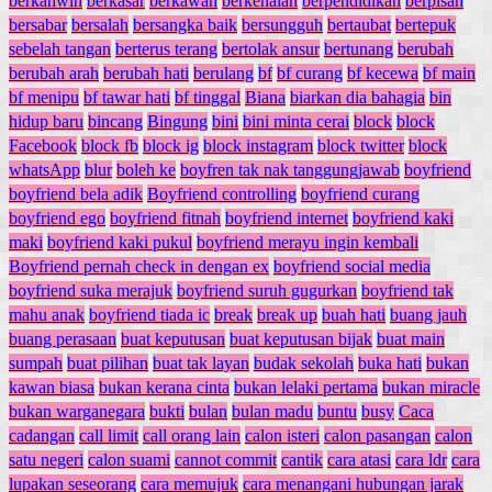
berkahwin
berkasar
berkawan
berkenalan
berpendidikan
berpisah
bersabar
bersalah
bersangka baik
bersungguh
bertaubat
bertepuk
sebelah tangan
berterus terang
bertolak ansur
bertunang
berubah
berubah arah
berubah hati
berulang
bf
bf curang
bf kecewa
bf main
bf menipu
bf tawar hati
bf tinggal
Biana
biarkan dia bahagia
bin
hidup baru
bincang
Bingung
bini
bini minta cerai
block
block
Facebook
block fb
block ig
block instagram
block twitter
block
whatsApp
blur
boleh ke
boyfren tak nak tanggungjawab
boyfriend
boyfriend bela adik
Boyfriend controlling
boyfriend curang
boyfriend ego
boyfriend fitnah
boyfriend internet
boyfriend kaki
maki
boyfriend kaki pukul
boyfriend merayu ingin kembali
Boyfriend pernah check in dengan ex
boyfriend social media
boyfriend suka merajuk
boyfriend suruh gugurkan
boyfriend tak
mahu anak
boyfriend tiada ic
break
break up
buah hati
buang jauh
buang perasaan
buat keputusan
buat keputusan bijak
buat main
sumpah
buat pilihan
buat tak layan
budak sekolah
buka hati
bukan
kawan biasa
bukan kerana cinta
bukan lelaki pertama
bukan miracle
bukan warganegara
bukti
bulan
bulan madu
buntu
busy
Caca
cadangan
call limit
call orang lain
calon isteri
calon pasangan
calon
satu negeri
calon suami
cannot commit
cantik
cara atasi
cara ldr
cara
lupakan seseorang
cara memujuk
cara menangani hubungan jarak