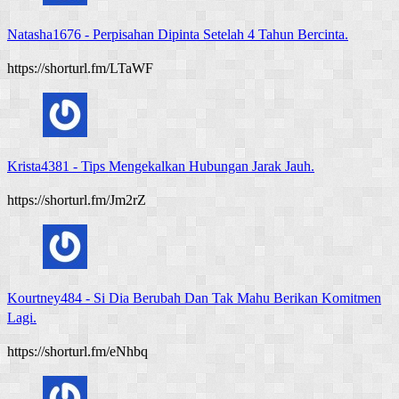
Natasha1676
-
Perpisahan Dipinta Setelah 4 Tahun Bercinta.
https://shorturl.fm/LTaWF
Krista4381
-
Tips Mengekalkan Hubungan Jarak Jauh.
https://shorturl.fm/Jm2rZ
Kourtney484
-
Si Dia Berubah Dan Tak Mahu Berikan Komitmen
Lagi.
https://shorturl.fm/eNhbq