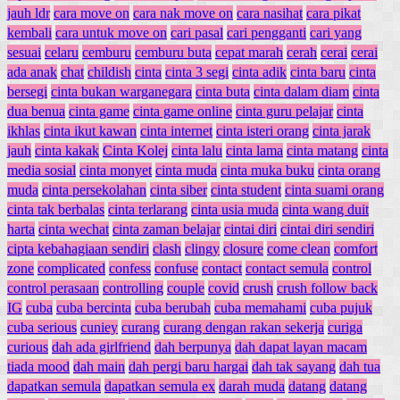
jauh ldr
cara move on
cara nak move on
cara nasihat
cara pikat
kembali
cara untuk move on
cari pasal
cari pengganti
cari yang
sesuai
celaru
cemburu
cemburu buta
cepat marah
cerah
cerai
cerai
ada anak
chat
childish
cinta
cinta 3 segi
cinta adik
cinta baru
cinta
bersegi
cinta bukan warganegara
cinta buta
cinta dalam diam
cinta
dua benua
cinta game
cinta game online
cinta guru pelajar
cinta
ikhlas
cinta ikut kawan
cinta internet
cinta isteri orang
cinta jarak
jauh
cinta kakak
Cinta Kolej
cinta lalu
cinta lama
cinta matang
cinta
media sosial
cinta monyet
cinta muda
cinta muka buku
cinta orang
muda
cinta persekolahan
cinta siber
cinta student
cinta suami orang
cinta tak berbalas
cinta terlarang
cinta usia muda
cinta wang duit
harta
cinta wechat
cinta zaman belajar
cintai diri
cintai diri sendiri
cipta kebahagiaan sendiri
clash
clingy
closure
come clean
comfort
zone
complicated
confess
confuse
contact
contact semula
control
control perasaan
controlling
couple
covid
crush
crush follow back
IG
cuba
cuba bercinta
cuba berubah
cuba memahami
cuba pujuk
cuba serious
cuniey
curang
curang dengan rakan sekerja
curiga
curious
dah ada girlfriend
dah berpunya
dah dapat layan macam
tiada mood
dah main
dah pergi baru hargai
dah tak sayang
dah tua
dapatkan semula
dapatkan semula ex
darah muda
datang
datang