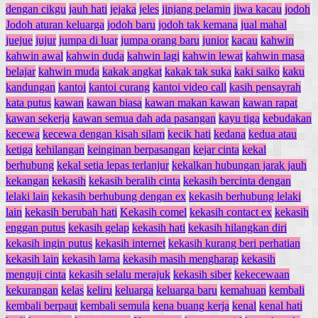
dengan cikgu
jauh hati
jejaka
jeles
jinjang pelamin
jiwa kacau
jodoh
Jodoh aturan keluarga
jodoh baru
jodoh tak kemana
jual mahal
juejue
jujur
jumpa di luar
jumpa orang baru
junior
kacau
kahwin
kahwin awal
kahwin duda
kahwin lagi
kahwin lewat
kahwin masa
belajar
kahwin muda
kakak angkat
kakak tak suka
kaki saiko
kaku
kandungan
kantoi
kantoi curang
kantoi video call
kasih pensayrah
kata putus
kawan
kawan biasa
kawan makan kawan
kawan rapat
kawan sekerja
kawan semua dah ada pasangan
kayu tiga
kebudakan
kecewa
kecewa dengan kisah silam
kecik hati
kedana
kedua atau
ketiga
kehilangan
keinginan berpasangan
kejar cinta
kekal
berhubung
kekal setia lepas terlanjur
kekalkan hubungan jarak jauh
kekangan
kekasih
kekasih beralih cinta
kekasih bercinta dengan
lelaki lain
kekasih berhubung dengan ex
kekasih berhubung lelaki
lain
kekasih berubah hati
Kekasih comel
kekasih contact ex
kekasih
enggan putus
kekasih gelap
kekasih hati
kekasih hilangkan diri
kekasih ingin putus
kekasih internet
kekasih kurang beri perhatian
kekasih lain
kekasih lama
kekasih masih mengharap
kekasih
menguji cinta
kekasih selalu merajuk
kekasih siber
kekecewaan
kekurangan
kelas
keliru
keluarga
keluarga baru
kemahuan
kembali
kembali berpaut
kembali semula
kena buang kerja
kenal
kenal hati