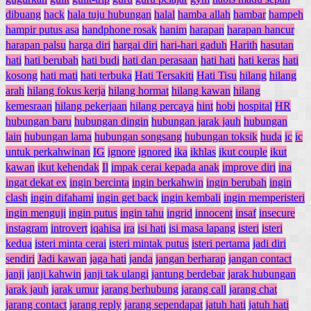
dibuang
hack
hala tuju hubungan
halal
hamba allah
hambar
hampeh
hampir putus asa
handphone rosak
hanim
harapan
harapan hancur
harapan palsu
harga diri
hargai diri
hari-hari gaduh
Harith
hasutan
hati
hati berubah
hati budi
hati dan perasaan
hati hati
hati keras
hati
kosong
hati mati
hati terbuka
Hati Tersakiti
Hati Tisu
hilang
hilang
arah
hilang fokus kerja
hilang hormat
hilang kawan
hilang
kemesraan
hilang pekerjaan
hilang percaya
hint
hobi
hospital
HR
hubungan baru
hubungan dingin
hubungan jarak jauh
hubungan
lain
hubungan lama
hubungan songsang
hubungan toksik
huda
ic
ic
untuk perkahwinan
IG
ignore
ignored
ika
ikhlas
ikut couple
ikut
kawan
ikut kehendak
Il
impak cerai kepada anak
improve diri
ina
ingat dekat ex
ingin bercinta
ingin berkahwin
ingin berubah
ingin
clash
ingin difahami
ingin get back
ingin kembali
ingin memperisteri
ingin menguji
ingin putus
ingin tahu
ingrid
innocent
insaf
insecure
instagram
introvert
iqahisa
ira
isi hati
isi masa lapang
isteri
isteri
kedua
isteri minta cerai
isteri mintak putus
isteri pertama
jadi diri
sendiri
Jadi kawan
jaga hati
janda
jangan berharap
jangan contact
janji
janji kahwin
janji tak ulangi
jantung berdebar
jarak hubungan
jarak jauh
jarak umur
jarang berhubung
jarang call
jarang chat
jarang contact
jarang reply
jarang sependapat
jatuh hati
jatuh hati