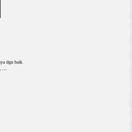
aya dgn baik
a, …