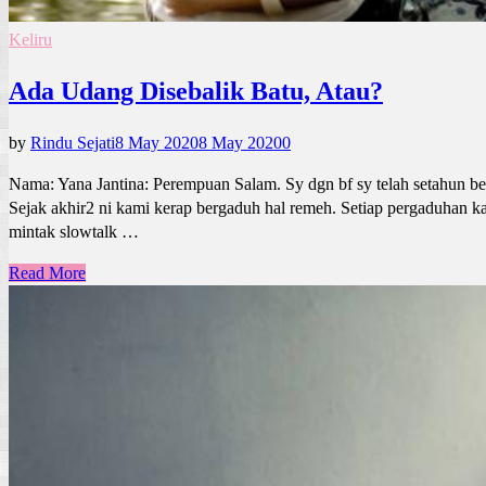
Keliru
Ada Udang Disebalik Batu, Atau?
by
Rindu Sejati
8 May 2020
8 May 2020
0
Nama: Yana Jantina: Perempuan Salam. Sy dgn bf sy telah setahun be
Sejak akhir2 ni kami kerap bergaduh hal remeh. Setiap pergaduhan k
mintak slowtalk …
Read More