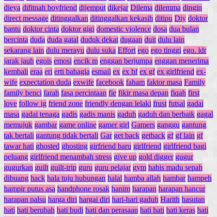
dieya
difitnah boyfriend
dijemput
dikejar
Dilema
dilemma
dingin
direct message
ditinggalkan
ditinggalkan kekasih
ditipu
Diy
doktor
bantu
doktor cinta
doktor gigi
domestic violence
dosa
dua bulan
bercinta
duda
duda gatal
duduk dekat
dugaan
duit
dulu lain
sekarang lain
dulu merayu
dulu suka
Effort
ego
ego tinggi
ego. ldr
jarak jauh
egois
emosi
encik m
enggan berjumpa
enggan menerima
kembali
eraa
eri
erti bahagia
esmail
ex
ex bf
ex gf
ex girlfriend
ex-
wife
expectation duda
exwife
facebook
faham
faktor masa
Family
family benci
farah
fasa percintaan
fie
fikir masa depan
fiqah
first
love
follow ig
friend zone
friendly dengan lelaki
frust
futsal
gadai
masa
gadai tenaga
gadis
gadis manis
gaduh
gaduh dan berbaik
gagal
memujuk
gambar
game online
gamer girl
Gamers
ganggu
gantung
tak bertali
gantung tidak bertali
Gar
get back
getback
gf
gf lain
gf
tawar hati
ghosted
ghosting
girfriend baru
girlfriend
girlfriend bagi
peluang
girlfriend menambah stress
give up
gold digger
gugur
gugurkan
guilt
guilt-trip
guru
guru pelajar
gym
habis madu sepah
dibuang
hack
hala tuju hubungan
halal
hamba allah
hambar
hampeh
hampir putus asa
handphone rosak
hanim
harapan
harapan hancur
harapan palsu
harga diri
hargai diri
hari-hari gaduh
Harith
hasutan
hati
hati berubah
hati budi
hati dan perasaan
hati hati
hati keras
hati