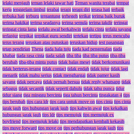
lelaki menjauh
teman lelaki tawar hati
Teman wanita terabai
tempat
kerja
tenggelam timbul
terabai
terapi
terapi diri
terasa hati
terbaik
terbuka hati
terburu
tergantung
terhegeh
terikat
terima baik buruk
terima hakikat
terima seadanya
terima semula
terima takdir
teringat
teringat cinta lama
terlalu awal berkahwin
terlalu cinta
terlalu sayang
terlanjur
terpikat
terpikat guru sendiri
tertekan
tertipu
terus mencuba
terus terang
teruskan atau putuskan
teruskan hidup
test pasangan
tetap pendirian
Thena
tiada hala tuju
tiada kad pengenalan
tiada
khabar
tiada rasa cinta
tiada salah
tiba tiba
tiba tiba putus
tiba-tiba
berubah
tiba-tiba minta putus
tidak balas mesej
tidak berkomunikasi
tidak berterus-terang
tidak contact
tidak endah
tidak jujur
tidak lagi
menarik
tidak mahu serius
tidak menghargai
tidak pamer kasih
sayang
tidak percaya
tidak pernah bersua
tidak reply whatsapp
tidak
sebagus
tidak secantik
tidak seperti dahulu
tidak tahu punca
tidur
tidur siang
tiga minggu bercinta
tiga tahun bercinta
tingakatan 4
tips
tips berubah
tips cara ldr
tips cara untuk move on
tips cinta
tips cinta
jarak jauh
tips hubungan jarak jauh
tips kahwin awal
tips kekalkan
hubungan jarak jauh
tips ldr
tips memujuk
tips memujuk ex
boyfriend
tips memujuk lelaki
tips mendapatkan kembali kekasih
tips move forward
tips move on
tips perhubungan jarak jauh
tips