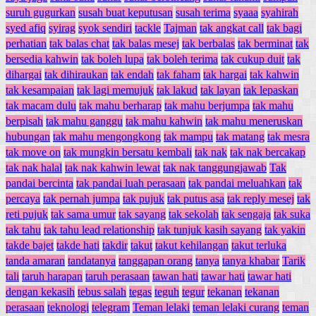
suruh gugurkan
susah buat keputusan
susah terima
syaaa
syahirah
syed afiq
syirag
syok sendiri
tackle
Tajman
tak angkat call
tak bagi
perhatian
tak balas chat
tak balas mesej
tak berbalas
tak berminat
tak
bersedia kahwin
tak boleh lupa
tak boleh terima
tak cukup duit
tak
dihargai
tak dihiraukan
tak endah
tak faham
tak hargai
tak kahwin
tak kesampaian
tak lagi memujuk
tak lakud
tak layan
tak lepaskan
tak macam dulu
tak mahu berharap
tak mahu berjumpa
tak mahu
berpisah
tak mahu ganggu
tak mahu kahwin
tak mahu meneruskan
hubungan
tak mahu mengongkong
tak mampu
tak matang
tak mesra
tak move on
tak mungkin bersatu kembali
tak nak
tak nak bercakap
tak nak halal
tak nak kahwin lewat
tak nak tanggungjawab
Tak
pandai bercinta
tak pandai luah perasaan
tak pandai meluahkan
tak
percaya
tak pernah jumpa
tak pujuk
tak putus asa
tak reply mesej
tak
reti pujuk
tak sama umur
tak sayang
tak sekolah
tak sengaja
tak suka
tak tahu
tak tahu lead relationship
tak tunjuk kasih sayang
tak yakin
takde bajet
takde hati
takdir
takut
takut kehilangan
takut terluka
tanda amaran
tandatanya
tanggapan orang
tanya
tanya khabar
Tarik
tali
taruh harapan
taruh perasaan
tawan hati
tawar hati
tawar hati
dengan kekasih
tebus salah
tegas
teguh
tegur
tekanan
tekanan
perasaan
teknologi
telegram
Teman lelaki
teman lelaki curang
teman