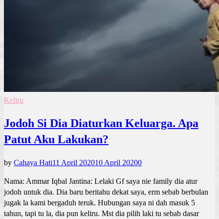
Keliru
Jodoh Si Dia Diaturkan Keluarga. Apa
Patut Aku Lakukan?
by
Cahaya Hati
11 April 2020
10 April 2020
0
Nama: Ammar Iqbal Jantina: Lelaki Gf saya nie family dia atur
jodoh untuk dia. Dia baru beritahu dekat saya, erm sebab berbulan
jugak la kami bergaduh teruk. Hubungan saya ni dah masuk 5
tahun, tapi tu la, dia pun keliru. Mst dia pilih laki tu sebab dasar