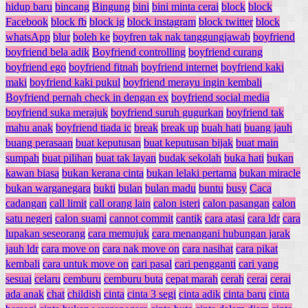
hidup baru
bincang
Bingung
bini
bini minta cerai
block
block
Facebook
block fb
block ig
block instagram
block twitter
block
whatsApp
blur
boleh ke
boyfren tak nak tanggungjawab
boyfriend
boyfriend bela adik
Boyfriend controlling
boyfriend curang
boyfriend ego
boyfriend fitnah
boyfriend internet
boyfriend kaki
maki
boyfriend kaki pukul
boyfriend merayu ingin kembali
Boyfriend pernah check in dengan ex
boyfriend social media
boyfriend suka merajuk
boyfriend suruh gugurkan
boyfriend tak
mahu anak
boyfriend tiada ic
break
break up
buah hati
buang jauh
buang perasaan
buat keputusan
buat keputusan bijak
buat main
sumpah
buat pilihan
buat tak layan
budak sekolah
buka hati
bukan
kawan biasa
bukan kerana cinta
bukan lelaki pertama
bukan miracle
bukan warganegara
bukti
bulan
bulan madu
buntu
busy
Caca
cadangan
call limit
call orang lain
calon isteri
calon pasangan
calon
satu negeri
calon suami
cannot commit
cantik
cara atasi
cara ldr
cara
lupakan seseorang
cara memujuk
cara menangani hubungan jarak
jauh ldr
cara move on
cara nak move on
cara nasihat
cara pikat
kembali
cara untuk move on
cari pasal
cari pengganti
cari yang
sesuai
celaru
cemburu
cemburu buta
cepat marah
cerah
cerai
cerai
ada anak
chat
childish
cinta
cinta 3 segi
cinta adik
cinta baru
cinta