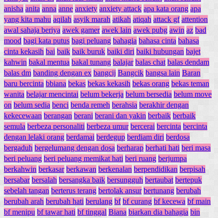
anisha
anita
anna
anne
anxiety
anxiety attack
apa kata orang
apa
yang kita mahu
aqilah
asyik marah
atikah
atiqah
attack gf
attention
awal sahaja beriya
awek gamer
awek lain
awek pubg
awin
az
bad
mood
bagi kata putus
bagi peluang
bahagia
bahasa cinta
bahasa
cinta kekasih
bai
baik
baik buruk
baiki diri
baiki hubungan
bajet
kahwin
bakal mentua
bakal tunang
balajar
balas chat
balas dendam
balas dm
banding dengan ex
bangcij
Bangcik
bangsa lain
Baran
baru bercinta
bbiana
bekas
bekas kekasih
bekas orang
bekas teman
wanita
belajar mencintai
belum bekerja
belum bersedia
belum move
on
belum sedia
benci
benda remeh
berahsia
berakhir dengan
kekecewaan
berangan
berani
berani dan yakin
berbaik
berbaik
semula
berbeza personaliti
berbeza umur
bercerai
bercinta
bercinta
dengan lelaki orang
berdamai
berdegup
berdiam diri
berdosa
bergaduh
bergelumang dengan dosa
berharap
berhati hati
beri masa
beri peluang
beri peluang memikat hati
beri ruang
berjumpa
berkahwin
berkasar
berkawan
berkenalan
berpendidikan
berpisah
bersabar
bersalah
bersangka baik
bersungguh
bertaubat
bertepuk
sebelah tangan
berterus terang
bertolak ansur
bertunang
berubah
berubah arah
berubah hati
berulang
bf
bf curang
bf kecewa
bf main
bf menipu
bf tawar hati
bf tinggal
Biana
biarkan dia bahagia
bin