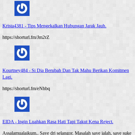
Krista4381
-
Tips Mengekalkan Hubungan Jarak Jauh.
https://shorturl.fm/Jm2rZ
Kourtney484
-
Si Dia Berubah Dan Tak Mahu Berikan Komitmen
Lagi.
https://shorturl.fm/eNhbq
EIDA
-
Ingin Luahkan Rasa Hati Tapi Takut Kena Reject.
Assalamualaikum.. Saye dri selangor. Masalah saye ialah, saye suke