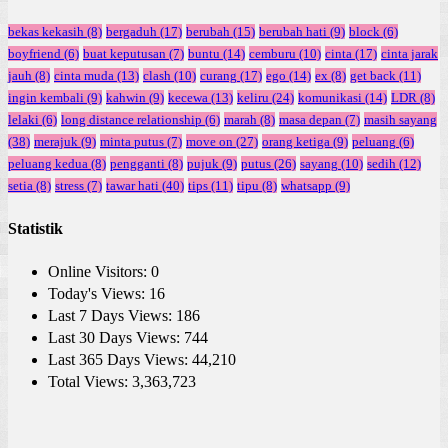
bekas kekasih
(8)
bergaduh
(17)
berubah
(15)
berubah hati
(9)
block
(6)
boyfriend
(6)
buat keputusan
(7)
buntu
(14)
cemburu
(10)
cinta
(17)
cinta jarak
jauh
(8)
cinta muda
(13)
clash
(10)
curang
(17)
ego
(14)
ex
(8)
get back
(11)
ingin kembali
(9)
kahwin
(9)
kecewa
(13)
keliru
(24)
komunikasi
(14)
LDR
(8)
lelaki
(6)
long distance relationship
(6)
marah
(8)
masa depan
(7)
masih sayang
(38)
merajuk
(9)
minta putus
(7)
move on
(27)
orang ketiga
(9)
peluang
(6)
peluang kedua
(8)
pengganti
(8)
pujuk
(9)
putus
(26)
sayang
(10)
sedih
(12)
setia
(8)
stress
(7)
tawar hati
(40)
tips
(11)
tipu
(8)
whatsapp
(9)
Statistik
Online Visitors:
0
Today's Views:
16
Last 7 Days Views:
186
Last 30 Days Views:
744
Last 365 Days Views:
44,210
Total Views:
3,363,723