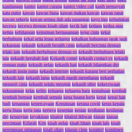
kandungan
kantoi
kantoi curang
kantoi video call
kasih pensayrah
kata putus
kawan
kawan biasa
kawan makan kawan
kawan rapat
kawan sekerja
kawan semua dah ada pasangan
kayu tiga
kebudakan
kecewa
kecewa dengan kisah silam
kecik hati
kedana
kedua atau
ketiga
kehilangan
keinginan berpasangan
kejar cinta
kekal
berhubung
kekal setia lepas terlanjur
kekalkan hubungan jarak jauh
kekangan
kekasih
kekasih beralih cinta
kekasih bercinta dengan
lelaki lain
kekasih berhubung dengan ex
kekasih berhubung lelaki
lain
kekasih berubah hati
Kekasih comel
kekasih contact ex
kekasih
enggan putus
kekasih gelap
kekasih hati
kekasih hilangkan diri
kekasih ingin putus
kekasih internet
kekasih kurang beri perhatian
kekasih lain
kekasih lama
kekasih masih mengharap
kekasih
menguji cinta
kekasih selalu merajuk
kekasih siber
kekecewaan
kekurangan
kelas
keliru
keluarga
keluarga baru
kemahuan
kembali
kembali berpaut
kembali semula
kena buang kerja
kenal
kenal hati
budi
kenangan
kepercayaan
Keputusan
kerana covid
keras kepala
kerja biasa
kerja jaga
kerjaya
kesepian
kesian
kesihatan
kesilapan
diri
kesunyian
keyakinan
khairul
khairul ikhwan
kiasan
kiasan
percintaan
Kifarah
Kim
kisah gelap
kisah hitam
kisah lalu
kisah
perempuan simpanan
kisah silam
kitaran cinta
komited
komitmen