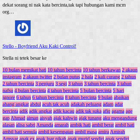
dekat sorang ni nak kata bercinta,tak tapi hubungan kami mcm
org…
Stello
-
Boyfriend Aku Kaki Control!
Stella ni tetek besar ke
10 bulan memikat hati
10 tahun bercinta
10 tahun berkawan
2 akaun
instagram
2 akaun twitter
2 bulan putus
2 hala
2 kali curang
2 tahun
2 tahun bercinta
3 penjuru
3 segi
3 tahun
3 tahun bercinta
3 tahun
nafsu
4 bulan bercinta
4 tahun bercinta
5 bulan bercinta
5 hari
ignore
6 tahun
6 tahun bercinta
8 tahun bercinta
9 bulan
abaikan
abang angkat
abdul
acuh tak acuh
adakah peluang
adam
adat
bercinta
adik
adik angkat
adik kacau
adik tak suka
afiq
agama
age
gap
Ahmad
aiman
aisyah
ajak kahwin
ajak tunang
aku mengandung
alasan
alisa sabri
Amanda
amarah
ambik hati
ambil berat
ambil hati
ambil hati semula
ambil kesempatan
ambil masa
amira
Amirah
Amsyar
anak ex
anak luar nikah
anak murid sendiri
anak sendiri