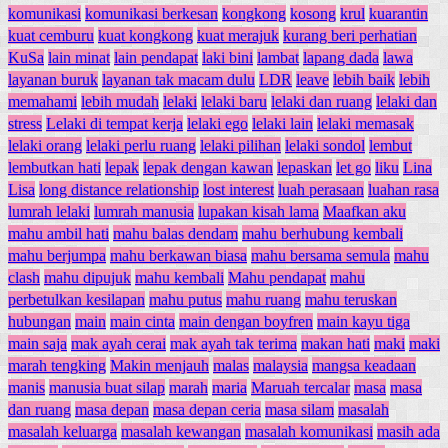
komunikasi
komunikasi berkesan
kongkong
kosong
krul
kuarantin
kuat cemburu
kuat kongkong
kuat merajuk
kurang beri perhatian
KuSa
lain minat
lain pendapat
laki bini
lambat
lapang dada
lawa
layanan buruk
layanan tak macam dulu
LDR
leave
lebih baik
lebih
memahami
lebih mudah
lelaki
lelaki baru
lelaki dan ruang
lelaki dan
stress
Lelaki di tempat kerja
lelaki ego
lelaki lain
lelaki memasak
lelaki orang
lelaki perlu ruang
lelaki pilihan
lelaki sondol
lembut
lembutkan hati
lepak
lepak dengan kawan
lepaskan
let go
liku
Lina
Lisa
long distance relationship
lost interest
luah perasaan
luahan rasa
lumrah lelaki
lumrah manusia
lupakan kisah lama
Maafkan aku
mahu ambil hati
mahu balas dendam
mahu berhubung kembali
mahu berjumpa
mahu berkawan biasa
mahu bersama semula
mahu
clash
mahu dipujuk
mahu kembali
Mahu pendapat
mahu
perbetulkan kesilapan
mahu putus
mahu ruang
mahu teruskan
hubungan
main
main cinta
main dengan boyfren
main kayu tiga
main saja
mak ayah cerai
mak ayah tak terima
makan hati
maki
maki
marah tengking
Makin menjauh
malas
malaysia
mangsa keadaan
manis
manusia buat silap
marah
maria
Maruah tercalar
masa
masa
dan ruang
masa depan
masa depan ceria
masa silam
masalah
masalah keluarga
masalah kewangan
masalah komunikasi
masih ada