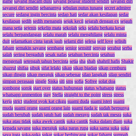
game
sayang macam dulu
sayang pelajar student sendiri
sayangi diri
sayangi diri sendiri
sebanarnya
sebulan putus tunang
secret admirer
secure
sedang ingin bercinta
sedap hati
sedar akan kesilapan
sedar
kesilapan
sedih
sedih menangis
sejak kecil
sejarah dengan ex
sejauh
mana setia
sejenis
sekelip mata
sekolah
seks
selalu berkata kesat
selalu berpandangan
selalu marah
selalu menghilang
selalu minta
duit
selamatkan cinta jarak jauh
selami diri
selesa
self love
selisih
faham
semakin sayang
sembang
senior
sensitif
senyap
serabut
serba
salah
sering bergaduh
sesak nafas
setahun bercinta
setahun
mengenali
setengah tahun bercinta
setia
sha
shah
shahril hafis
Shakir
shazrul
shifaa
sibuk
sifat lelaki
sikap
sikap biadap
sikap cemburu
sikap dingin
sikap merajuk
sikap sebenar
silap langkah
silap sendiri
simpan perasaan
single
Siska
siti
sms
sofia
Sofree
solat doa
sombong
sorok
start over
status hubungan
status whatsapp
status
whatsapp unmention
stay
Stella
straight to the point
stress
stress
kerja
strict
student syok kat cikgu
suami duda
suami isteri
suami
muda
suami orang
suami orang lain
suami tiada ic
sudah berpunya
sudah berubah
sudah jatuh hati
sudah merayu
sudah tak mesra
suka
suka atau tidak
suka awek cantik
suka cantik
Suka dalam diam
suka
kepada sayang
suka merajuk
suka paras rupa
suka sama suka
suka
saya juga
suka-suka
sukar
sukar berbincang
sukar fahami
sumpah