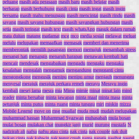
peluang
masih ada perasaan
masih baru
masih belajar
masih
berharap
masih berhubung
masih cinta
masih ingat
masih ingin
bersama
masih mahu menunggu
masih mencintai
masih rindu
masih
sayang
masih sayang hubungan
masih sayangkan hubungan
masih
setia
masih teringat
masih text
masih whatsApp
masuk dalam rumah
mata duitan
matang
matlamat
mcg
mco
media sosial
melawat
meluat
melulu
melupakan
memaafkan
memasak
memberi dan menerima
memberontak
memilih pasangan
memori
memujuk
menambah stress
menangi hati
menangis
menaruh harapan
menawan kembali hati
mencair
mendesak
mengabaikan
mengadu
mengaku
mengaku
kesalahan
mengalah
mengamuk
mengandung
mengganti cinta
mengongkong
mengusik
menipu
menipu umur
menjauh
menunggu
menyesal
merajuk
merajuk perkara remeh
merayu
Merayu ingin
kembali
mesej lama
mesra
mia
Mima
mimie
minat
minat lain
mind
reader
minta bersabar
minta jawapan
minta maaf
minta masa
minta
petunjuk
minta putus
minta ruang
minta tunggu
miri
miskin
mizza
Mobile Legend
move on
msg
muallaf
muda mudi
mudah melupakan
muhammad hassan
Muhammad Syazwan
muhasabah
mula bosan
mulai bosan
mulakan chat
mungkir janji
murid
murung
mustafa
N
nadzirah ali
nafsu
nafsu atau cinta
nak cinta
nak couple
nak duit
bukan cinta
nak kahwin
nak tegur crush
nama
nangis
nasihat
nasrul