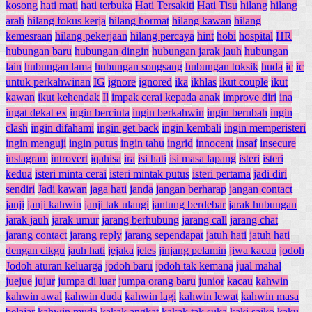
kosong
hati mati
hati terbuka
Hati Tersakiti
Hati Tisu
hilang
hilang
arah
hilang fokus kerja
hilang hormat
hilang kawan
hilang
kemesraan
hilang pekerjaan
hilang percaya
hint
hobi
hospital
HR
hubungan baru
hubungan dingin
hubungan jarak jauh
hubungan
lain
hubungan lama
hubungan songsang
hubungan toksik
huda
ic
ic
untuk perkahwinan
IG
ignore
ignored
ika
ikhlas
ikut couple
ikut
kawan
ikut kehendak
Il
impak cerai kepada anak
improve diri
ina
ingat dekat ex
ingin bercinta
ingin berkahwin
ingin berubah
ingin
clash
ingin difahami
ingin get back
ingin kembali
ingin memperisteri
ingin menguji
ingin putus
ingin tahu
ingrid
innocent
insaf
insecure
instagram
introvert
iqahisa
ira
isi hati
isi masa lapang
isteri
isteri
kedua
isteri minta cerai
isteri mintak putus
isteri pertama
jadi diri
sendiri
Jadi kawan
jaga hati
janda
jangan berharap
jangan contact
janji
janji kahwin
janji tak ulangi
jantung berdebar
jarak hubungan
jarak jauh
jarak umur
jarang berhubung
jarang call
jarang chat
jarang contact
jarang reply
jarang sependapat
jatuh hati
jatuh hati
dengan cikgu
jauh hati
jejaka
jeles
jinjang pelamin
jiwa kacau
jodoh
Jodoh aturan keluarga
jodoh baru
jodoh tak kemana
jual mahal
juejue
jujur
jumpa di luar
jumpa orang baru
junior
kacau
kahwin
kahwin awal
kahwin duda
kahwin lagi
kahwin lewat
kahwin masa
belajar
kahwin muda
kakak angkat
kakak tak suka
kaki saiko
kaku