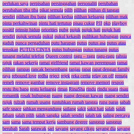
perlukan saya
perpisahan
persinggahan
personaliti
perubahan
perubahan tiba tiba
pikat semula
pilih
pilihan
pilihan di tangan
sendiri
pilihan ibu bapa
pilihan kedua
pilihan keluarga
pilihan mak
pinta perkahwinan
pintu hati tertutup
pisau cukur
PJJ
pkp
playboy
positif
prinsip hidup
priorities
pubg
pujuk
pujuk hati
pujuk hati
sendiri
pujuk semula
pukul
pukul kekasih
pulihkan hubungan
punca
gaduh
punca pergaduhan
putu harapan
putus
putus asa
putus atau
teruskan
PUTUS CINTA
putus hubungan
putus tunang
putus
tunang melalui telefon
Queen control
ragu – ragu
ragu-ragu
rahsia
rajuk
rakan sekerja
ramai girlfriend
ramai kawan perempuan
ramai
pilihan
rampas
rancak bersembang
ranjau
rapat
rapat dengan family
raya
rebound love
redha
reject
rejek
reka cerita
relay on off
remaja
remeh
remove gambar
remove instagram
remove memori
respon
restu ibu bapa
restu keluarga
rimas
RinaSha
rindu
rindu suara
risau
romantik
rosak hubungan
ruang
ruang dengan kawan
ruang sendiri
rujuk
rulzah
rumah usang
runtuhkan rumah tangga
rupa paras
sabah
safe space
sahkan mengandung
sailang
sakit
sakit hati
salah
salah
faham
salah pilih
salah sangka
salah sendiri
salah tak
saling percaya
sam
sama
sama tempat kerja
sambung degree
sanggup
sanggup
berubah
Sarah
sarawak
sari
sayang
sayang cikgu
sayang dia
sayang