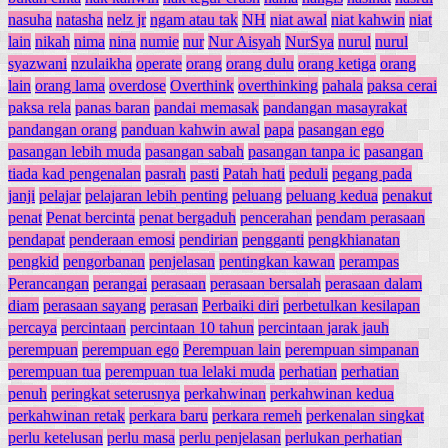
nasuha
natasha
nelz jr
ngam atau tak
NH
niat awal
niat kahwin
niat
lain
nikah
nima
nina
numie
nur
Nur Aisyah
NurSya
nurul
nurul
syazwani
nzulaikha
operate
orang
orang dulu
orang ketiga
orang
lain
orang lama
overdose
Overthink
overthinking
pahala
paksa cerai
paksa rela
panas baran
pandai memasak
pandangan masayrakat
pandangan orang
panduan kahwin awal
papa
pasangan ego
pasangan lebih muda
pasangan sabah
pasangan tanpa ic
pasangan
tiada kad pengenalan
pasrah
pasti
Patah hati
peduli
pegang pada
janji
pelajar
pelajaran lebih penting
peluang
peluang kedua
penakut
penat
Penat bercinta
penat bergaduh
pencerahan
pendam perasaan
pendapat
penderaan emosi
pendirian
pengganti
pengkhianatan
pengkid
pengorbanan
penjelasan
pentingkan kawan
perampas
Perancangan
perangai
perasaan
perasaan bersalah
perasaan dalam
diam
perasaan sayang
perasan
Perbaiki diri
perbetulkan kesilapan
percaya
percintaan
percintaan 10 tahun
percintaan jarak jauh
perempuan
perempuan ego
Perempuan lain
perempuan simpanan
perempuan tua
perempuan tua lelaki muda
perhatian
perhatian
penuh
peringkat seterusnya
perkahwinan
perkahwinan kedua
perkahwinan retak
perkara baru
perkara remeh
perkenalan singkat
perlu ketelusan
perlu masa
perlu penjelasan
perlukan perhatian