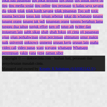
pikat hati pasangan
tips pikat kembali
tips putus
tips untuk move on
tipu
tipu media sosial
tipu online
tipu perasaan
to kalau saya sayang
dia
toksik
tolak
tolak kasih sayang
tolak pinangan
Too soft
toxic
trauma bercinta
tugas lain
tujuan sebenar
tukar dp whatsapp
tunang
tunang orang
tunang tak jadi
tunangan orang
tunggu bertahun lama
tunggu dua tahun
tunjuk effort
turn off
tutup aib
twitter dan
instagram lain
uabh sikap
ubah
ubah fokus
uji cinta
uji pasangan
ujian
ujian perkahwinan
ujjan percintaan
ultimatum
umur makin
naik
universiti
unknown
unmensi
urusan kerja
urusan lain
usaha
video call
video panas
wani
wayang
whatsapp
Whatsapp
perempuan
yakin
yana
yeng
zaman siber
Copyright © — doktorcinta.com - luahan hati, perasaan dan
penyelesaian masalah cinta.
Managed and owned by
Kreativ X Solutions (SA0382142-V)
.