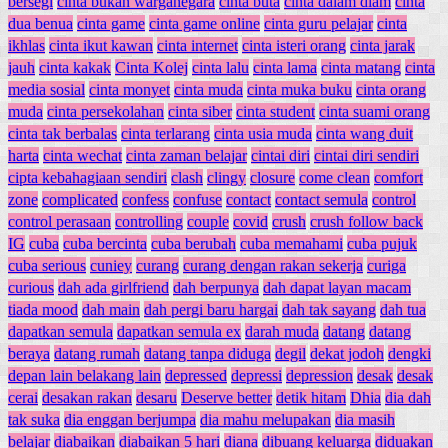
bersegi
cinta bukan warganegara
cinta buta
cinta dalam diam
cinta
dua benua
cinta game
cinta game online
cinta guru pelajar
cinta
ikhlas
cinta ikut kawan
cinta internet
cinta isteri orang
cinta jarak
jauh
cinta kakak
Cinta Kolej
cinta lalu
cinta lama
cinta matang
cinta
media sosial
cinta monyet
cinta muda
cinta muka buku
cinta orang
muda
cinta persekolahan
cinta siber
cinta student
cinta suami orang
cinta tak berbalas
cinta terlarang
cinta usia muda
cinta wang duit
harta
cinta wechat
cinta zaman belajar
cintai diri
cintai diri sendiri
cipta kebahagiaan sendiri
clash
clingy
closure
come clean
comfort
zone
complicated
confess
confuse
contact
contact semula
control
control perasaan
controlling
couple
covid
crush
crush follow back
IG
cuba
cuba bercinta
cuba berubah
cuba memahami
cuba pujuk
cuba serious
cuniey
curang
curang dengan rakan sekerja
curiga
curious
dah ada girlfriend
dah berpunya
dah dapat layan macam
tiada mood
dah main
dah pergi baru hargai
dah tak sayang
dah tua
dapatkan semula
dapatkan semula ex
darah muda
datang
datang
beraya
datang rumah
datang tanpa diduga
degil
dekat jodoh
dengki
depan lain belakang lain
depressed
depressi
depression
desak
desak
cerai
desakan rakan
desaru
Deserve better
detik hitam
Dhia
dia dah
tak suka
dia enggan berjumpa
dia mahu melupakan
dia masih
belajar
diabaikan
diabaikan 5 hari
diana
dibuang keluarga
diduakan