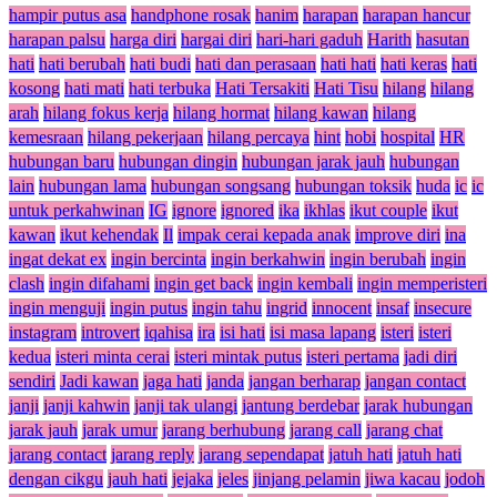
hampir putus asa
handphone rosak
hanim
harapan
harapan hancur
harapan palsu
harga diri
hargai diri
hari-hari gaduh
Harith
hasutan
hati
hati berubah
hati budi
hati dan perasaan
hati hati
hati keras
hati
kosong
hati mati
hati terbuka
Hati Tersakiti
Hati Tisu
hilang
hilang
arah
hilang fokus kerja
hilang hormat
hilang kawan
hilang
kemesraan
hilang pekerjaan
hilang percaya
hint
hobi
hospital
HR
hubungan baru
hubungan dingin
hubungan jarak jauh
hubungan
lain
hubungan lama
hubungan songsang
hubungan toksik
huda
ic
ic
untuk perkahwinan
IG
ignore
ignored
ika
ikhlas
ikut couple
ikut
kawan
ikut kehendak
Il
impak cerai kepada anak
improve diri
ina
ingat dekat ex
ingin bercinta
ingin berkahwin
ingin berubah
ingin
clash
ingin difahami
ingin get back
ingin kembali
ingin memperisteri
ingin menguji
ingin putus
ingin tahu
ingrid
innocent
insaf
insecure
instagram
introvert
iqahisa
ira
isi hati
isi masa lapang
isteri
isteri
kedua
isteri minta cerai
isteri mintak putus
isteri pertama
jadi diri
sendiri
Jadi kawan
jaga hati
janda
jangan berharap
jangan contact
janji
janji kahwin
janji tak ulangi
jantung berdebar
jarak hubungan
jarak jauh
jarak umur
jarang berhubung
jarang call
jarang chat
jarang contact
jarang reply
jarang sependapat
jatuh hati
jatuh hati
dengan cikgu
jauh hati
jejaka
jeles
jinjang pelamin
jiwa kacau
jodoh