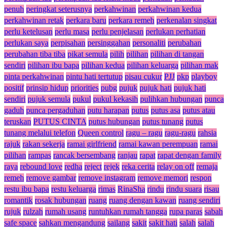
penuh
peringkat seterusnya
perkahwinan
perkahwinan kedua
perkahwinan retak
perkara baru
perkara remeh
perkenalan singkat
perlu ketelusan
perlu masa
perlu penjelasan
perlukan perhatian
perlukan saya
perpisahan
persinggahan
personaliti
perubahan
perubahan tiba tiba
pikat semula
pilih
pilihan
pilihan di tangan
sendiri
pilihan ibu bapa
pilihan kedua
pilihan keluarga
pilihan mak
pinta perkahwinan
pintu hati tertutup
pisau cukur
PJJ
pkp
playboy
positif
prinsip hidup
priorities
pubg
pujuk
pujuk hati
pujuk hati
sendiri
pujuk semula
pukul
pukul kekasih
pulihkan hubungan
punca
gaduh
punca pergaduhan
putu harapan
putus
putus asa
putus atau
teruskan
PUTUS CINTA
putus hubungan
putus tunang
putus
tunang melalui telefon
Queen control
ragu – ragu
ragu-ragu
rahsia
rajuk
rakan sekerja
ramai girlfriend
ramai kawan perempuan
ramai
pilihan
rampas
rancak bersembang
ranjau
rapat
rapat dengan family
raya
rebound love
redha
reject
rejek
reka cerita
relay on off
remaja
remeh
remove gambar
remove instagram
remove memori
respon
restu ibu bapa
restu keluarga
rimas
RinaSha
rindu
rindu suara
risau
romantik
rosak hubungan
ruang
ruang dengan kawan
ruang sendiri
rujuk
rulzah
rumah usang
runtuhkan rumah tangga
rupa paras
sabah
safe space
sahkan mengandung
sailang
sakit
sakit hati
salah
salah