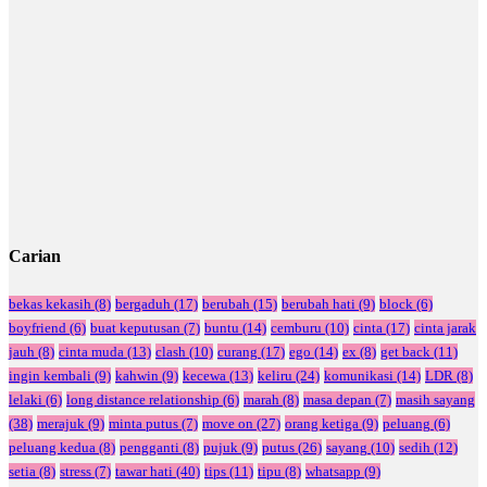
Carian
bekas kekasih
(8)
bergaduh
(17)
berubah
(15)
berubah hati
(9)
block
(6)
boyfriend
(6)
buat keputusan
(7)
buntu
(14)
cemburu
(10)
cinta
(17)
cinta jarak
jauh
(8)
cinta muda
(13)
clash
(10)
curang
(17)
ego
(14)
ex
(8)
get back
(11)
ingin kembali
(9)
kahwin
(9)
kecewa
(13)
keliru
(24)
komunikasi
(14)
LDR
(8)
lelaki
(6)
long distance relationship
(6)
marah
(8)
masa depan
(7)
masih sayang
(38)
merajuk
(9)
minta putus
(7)
move on
(27)
orang ketiga
(9)
peluang
(6)
peluang kedua
(8)
pengganti
(8)
pujuk
(9)
putus
(26)
sayang
(10)
sedih
(12)
setia
(8)
stress
(7)
tawar hati
(40)
tips
(11)
tipu
(8)
whatsapp
(9)