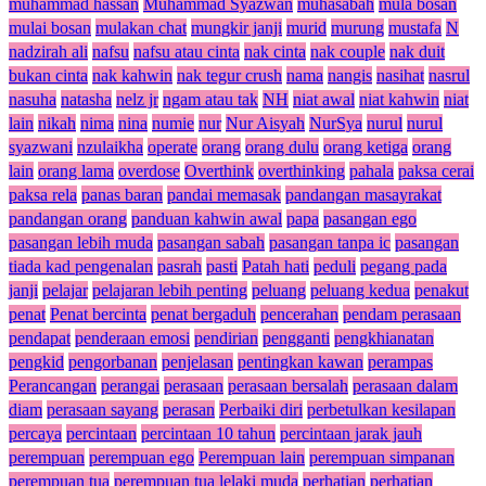
muhammad hassan
Muhammad Syazwan
muhasabah
mula bosan
mulai bosan
mulakan chat
mungkir janji
murid
murung
mustafa
N
nadzirah ali
nafsu
nafsu atau cinta
nak cinta
nak couple
nak duit
bukan cinta
nak kahwin
nak tegur crush
nama
nangis
nasihat
nasrul
nasuha
natasha
nelz jr
ngam atau tak
NH
niat awal
niat kahwin
niat
lain
nikah
nima
nina
numie
nur
Nur Aisyah
NurSya
nurul
nurul
syazwani
nzulaikha
operate
orang
orang dulu
orang ketiga
orang
lain
orang lama
overdose
Overthink
overthinking
pahala
paksa cerai
paksa rela
panas baran
pandai memasak
pandangan masayrakat
pandangan orang
panduan kahwin awal
papa
pasangan ego
pasangan lebih muda
pasangan sabah
pasangan tanpa ic
pasangan
tiada kad pengenalan
pasrah
pasti
Patah hati
peduli
pegang pada
janji
pelajar
pelajaran lebih penting
peluang
peluang kedua
penakut
penat
Penat bercinta
penat bergaduh
pencerahan
pendam perasaan
pendapat
penderaan emosi
pendirian
pengganti
pengkhianatan
pengkid
pengorbanan
penjelasan
pentingkan kawan
perampas
Perancangan
perangai
perasaan
perasaan bersalah
perasaan dalam
diam
perasaan sayang
perasan
Perbaiki diri
perbetulkan kesilapan
percaya
percintaan
percintaan 10 tahun
percintaan jarak jauh
perempuan
perempuan ego
Perempuan lain
perempuan simpanan
perempuan tua
perempuan tua lelaki muda
perhatian
perhatian