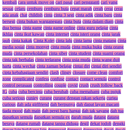
kembali
cara untuk move on
cari pasal
cari pengganti
cari yang
sesuai
celaru
cemburu
cemburu buta
cepat marah
cerah
cerai
cerai
ada anak
chat
childish
cinta
cinta 3 segi
cinta adik
cinta baru
cinta
bersegi
cinta bukan warganegara
cinta buta
cinta dalam diam
cinta
dua benua
cinta game
cinta game online
cinta guru pelajar
cinta
ikhlas
cinta ikut kawan
cinta internet
cinta isteri orang
cinta jarak
jauh
cinta kakak
Cinta Kolej
cinta lalu
cinta lama
cinta matang
cinta
media sosial
cinta monyet
cinta muda
cinta muka buku
cinta orang
muda
cinta persekolahan
cinta siber
cinta student
cinta suami orang
cinta tak berbalas
cinta terlarang
cinta usia muda
cinta wang duit
harta
cinta wechat
cinta zaman belajar
cintai diri
cintai diri sendiri
cipta kebahagiaan sendiri
clash
clingy
closure
come clean
comfort
zone
complicated
confess
confuse
contact
contact semula
control
control perasaan
controlling
couple
covid
crush
crush follow back
IG
cuba
cuba bercinta
cuba berubah
cuba memahami
cuba pujuk
cuba serious
cuniey
curang
curang dengan rakan sekerja
curiga
curious
dah ada girlfriend
dah berpunya
dah dapat layan macam
tiada mood
dah main
dah pergi baru hargai
dah tak sayang
dah tua
dapatkan semula
dapatkan semula ex
darah muda
datang
datang
beraya
datang rumah
datang tanpa diduga
degil
dekat jodoh
dengki
depan lain belakang lain
depressed
depressi
depression
desak
desak