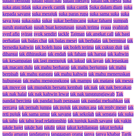
sudah berubah
sudah jatuh hati
sudah merayu
sudah tak mesra
suka
suka atau tidak
suka awek cantik
suka cantik
Suka dalam diam
suka
kepada sayang
suka merajuk
suka paras rupa
suka sama suka
suka
saya juga
suka-suka
sukar
sukar berbincang
sukar fahami
sumpah
suruh gugurkan
susah buat keputusan
susah terima
syaaa
syahirah
syed afiq
syirag
syok sendiri
tackle
Tajman
tak angkat call
tak bagi
perhatian
tak balas chat
tak balas mesej
tak berbalas
tak berminat
tak
bersedia kahwin
tak boleh lupa
tak boleh terima
tak cukup duit
tak
dihargai
tak dihiraukan
tak endah
tak faham
tak hargai
tak kahwin
tak kesampaian
tak lagi memujuk
tak lakud
tak layan
tak lepaskan
tak macam dulu
tak mahu berharap
tak mahu berjumpa
tak mahu
berpisah
tak mahu ganggu
tak mahu kahwin
tak mahu meneruskan
hubungan
tak mahu mengongkong
tak mampu
tak matang
tak mesra
tak move on
tak mungkin bersatu kembali
tak nak
tak nak bercakap
tak nak halal
tak nak kahwin lewat
tak nak tanggungjawab
Tak
pandai bercinta
tak pandai luah perasaan
tak pandai meluahkan
tak
percaya
tak pernah jumpa
tak pujuk
tak putus asa
tak reply mesej
tak
reti pujuk
tak sama umur
tak sayang
tak sekolah
tak sengaja
tak suka
tak tahu
tak tahu lead relationship
tak tunjuk kasih sayang
tak yakin
takde bajet
takde hati
takdir
takut
takut kehilangan
takut terluka
tanda amaran
tandatanya
tanggapan orang
tanya
tanya khabar
Tarik