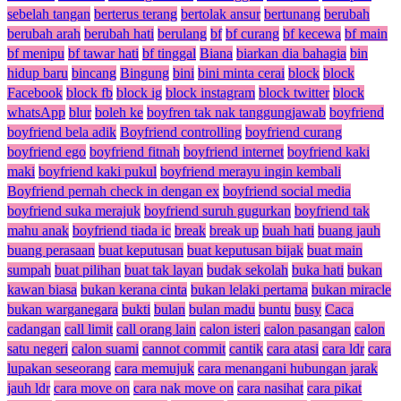
sebelah tangan
berterus terang
bertolak ansur
bertunang
berubah
berubah arah
berubah hati
berulang
bf
bf curang
bf kecewa
bf main
bf menipu
bf tawar hati
bf tinggal
Biana
biarkan dia bahagia
bin
hidup baru
bincang
Bingung
bini
bini minta cerai
block
block
Facebook
block fb
block ig
block instagram
block twitter
block
whatsApp
blur
boleh ke
boyfren tak nak tanggungjawab
boyfriend
boyfriend bela adik
Boyfriend controlling
boyfriend curang
boyfriend ego
boyfriend fitnah
boyfriend internet
boyfriend kaki
maki
boyfriend kaki pukul
boyfriend merayu ingin kembali
Boyfriend pernah check in dengan ex
boyfriend social media
boyfriend suka merajuk
boyfriend suruh gugurkan
boyfriend tak
mahu anak
boyfriend tiada ic
break
break up
buah hati
buang jauh
buang perasaan
buat keputusan
buat keputusan bijak
buat main
sumpah
buat pilihan
buat tak layan
budak sekolah
buka hati
bukan
kawan biasa
bukan kerana cinta
bukan lelaki pertama
bukan miracle
bukan warganegara
bukti
bulan
bulan madu
buntu
busy
Caca
cadangan
call limit
call orang lain
calon isteri
calon pasangan
calon
satu negeri
calon suami
cannot commit
cantik
cara atasi
cara ldr
cara
lupakan seseorang
cara memujuk
cara menangani hubungan jarak
jauh ldr
cara move on
cara nak move on
cara nasihat
cara pikat