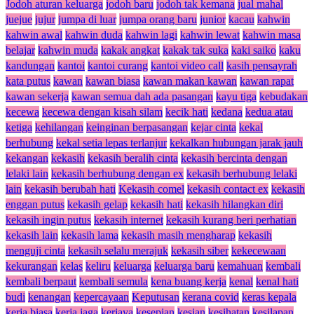
Jodoh aturan keluarga
jodoh baru
jodoh tak kemana
jual mahal
juejue
jujur
jumpa di luar
jumpa orang baru
junior
kacau
kahwin
kahwin awal
kahwin duda
kahwin lagi
kahwin lewat
kahwin masa
belajar
kahwin muda
kakak angkat
kakak tak suka
kaki saiko
kaku
kandungan
kantoi
kantoi curang
kantoi video call
kasih pensayrah
kata putus
kawan
kawan biasa
kawan makan kawan
kawan rapat
kawan sekerja
kawan semua dah ada pasangan
kayu tiga
kebudakan
kecewa
kecewa dengan kisah silam
kecik hati
kedana
kedua atau
ketiga
kehilangan
keinginan berpasangan
kejar cinta
kekal
berhubung
kekal setia lepas terlanjur
kekalkan hubungan jarak jauh
kekangan
kekasih
kekasih beralih cinta
kekasih bercinta dengan
lelaki lain
kekasih berhubung dengan ex
kekasih berhubung lelaki
lain
kekasih berubah hati
Kekasih comel
kekasih contact ex
kekasih
enggan putus
kekasih gelap
kekasih hati
kekasih hilangkan diri
kekasih ingin putus
kekasih internet
kekasih kurang beri perhatian
kekasih lain
kekasih lama
kekasih masih mengharap
kekasih
menguji cinta
kekasih selalu merajuk
kekasih siber
kekecewaan
kekurangan
kelas
keliru
keluarga
keluarga baru
kemahuan
kembali
kembali berpaut
kembali semula
kena buang kerja
kenal
kenal hati
budi
kenangan
kepercayaan
Keputusan
kerana covid
keras kepala
kerja biasa
kerja jaga
kerjaya
kesepian
kesian
kesihatan
kesilapan