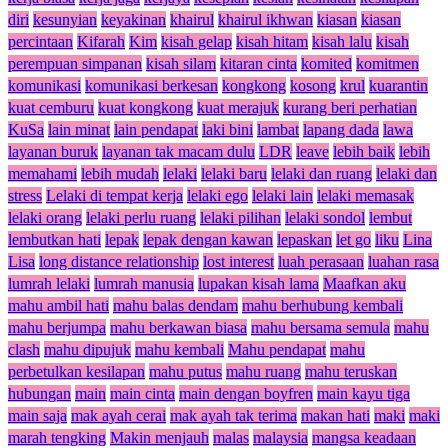
diri
kesunyian
keyakinan
khairul
khairul ikhwan
kiasan
kiasan
percintaan
Kifarah
Kim
kisah gelap
kisah hitam
kisah lalu
kisah
perempuan simpanan
kisah silam
kitaran cinta
komited
komitmen
komunikasi
komunikasi berkesan
kongkong
kosong
krul
kuarantin
kuat cemburu
kuat kongkong
kuat merajuk
kurang beri perhatian
KuSa
lain minat
lain pendapat
laki bini
lambat
lapang dada
lawa
layanan buruk
layanan tak macam dulu
LDR
leave
lebih baik
lebih
memahami
lebih mudah
lelaki
lelaki baru
lelaki dan ruang
lelaki dan
stress
Lelaki di tempat kerja
lelaki ego
lelaki lain
lelaki memasak
lelaki orang
lelaki perlu ruang
lelaki pilihan
lelaki sondol
lembut
lembutkan hati
lepak
lepak dengan kawan
lepaskan
let go
liku
Lina
Lisa
long distance relationship
lost interest
luah perasaan
luahan rasa
lumrah lelaki
lumrah manusia
lupakan kisah lama
Maafkan aku
mahu ambil hati
mahu balas dendam
mahu berhubung kembali
mahu berjumpa
mahu berkawan biasa
mahu bersama semula
mahu
clash
mahu dipujuk
mahu kembali
Mahu pendapat
mahu
perbetulkan kesilapan
mahu putus
mahu ruang
mahu teruskan
hubungan
main
main cinta
main dengan boyfren
main kayu tiga
main saja
mak ayah cerai
mak ayah tak terima
makan hati
maki
maki
marah tengking
Makin menjauh
malas
malaysia
mangsa keadaan