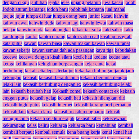
dengan cikgu
jauh hati
jejaka
jeles
jinjang pelamin
jiwa kacau
jodoh
Jodoh aturan keluarga
jodoh baru
jodoh tak kemana
jual mahal
juejue
jujur
jumpa di luar
jumpa orang baru
junior
kacau
kahwin
kahwin awal
kahwin duda
kahwin lagi
kahwin lewat
kahwin masa
belajar
kahwin muda
kakak angkat
kakak tak suka
kaki saiko
kaku
kandungan
kantoi
kantoi curang
kantoi video call
kasih pensayrah
kata putus
kawan
kawan biasa
kawan makan kawan
kawan rapat
kawan sekerja
kawan semua dah ada pasangan
kayu tiga
kebudakan
kecewa
kecewa dengan kisah silam
kecik hati
kedana
kedua atau
ketiga
kehilangan
keinginan berpasangan
kejar cinta
kekal
berhubung
kekal setia lepas terlanjur
kekalkan hubungan jarak jauh
kekangan
kekasih
kekasih beralih cinta
kekasih bercinta dengan
lelaki lain
kekasih berhubung dengan ex
kekasih berhubung lelaki
lain
kekasih berubah hati
Kekasih comel
kekasih contact ex
kekasih
enggan putus
kekasih gelap
kekasih hati
kekasih hilangkan diri
kekasih ingin putus
kekasih internet
kekasih kurang beri perhatian
kekasih lain
kekasih lama
kekasih masih mengharap
kekasih
menguji cinta
kekasih selalu merajuk
kekasih siber
kekecewaan
kekurangan
kelas
keliru
keluarga
keluarga baru
kemahuan
kembali
kembali berpaut
kembali semula
kena buang kerja
kenal
kenal hati
budi
kenangan
kepercayaan
Keputusan
kerana covid
keras kepala