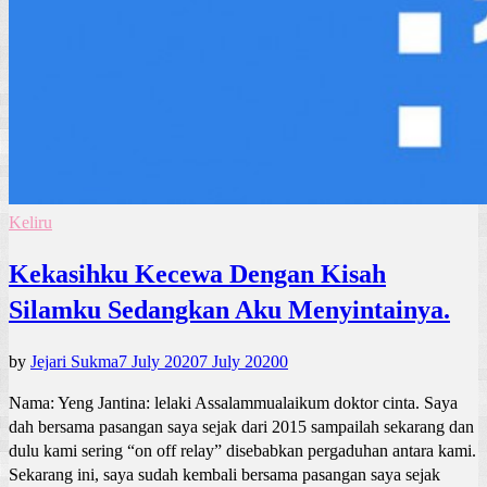
Keliru
Kekasihku Kecewa Dengan Kisah
Silamku Sedangkan Aku Menyintainya.
by
Jejari Sukma
7 July 2020
7 July 2020
0
Nama: Yeng Jantina: lelaki Assalammualaikum doktor cinta. Saya
dah bersama pasangan saya sejak dari 2015 sampailah sekarang dan
dulu kami sering “on off relay” disebabkan pergaduhan antara kami.
Sekarang ini, saya sudah kembali bersama pasangan saya sejak