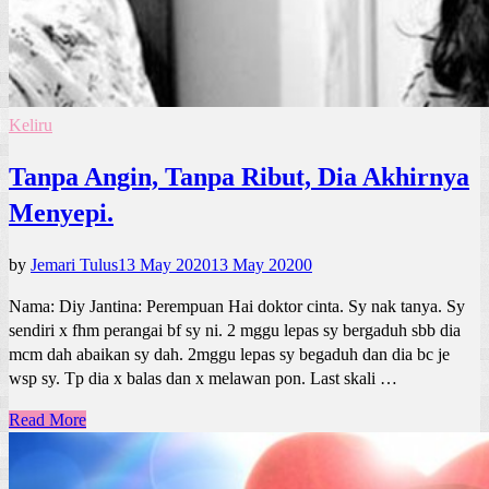
Keliru
Tanpa Angin, Tanpa Ribut, Dia Akhirnya
Menyepi.
by
Jemari Tulus
13 May 2020
13 May 2020
0
Nama: Diy Jantina: Perempuan Hai doktor cinta. Sy nak tanya. Sy
sendiri x fhm perangai bf sy ni. 2 mggu lepas sy bergaduh sbb dia
mcm dah abaikan sy dah. 2mggu lepas sy begaduh dan dia bc je
wsp sy. Tp dia x balas dan x melawan pon. Last skali …
Read More