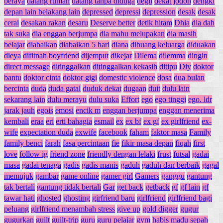
beraya
datang rumah
datang tanpa diduga
degil
dekat jodoh
dengki
depan lain belakang lain
depressed
depressi
depression
desak
desak
cerai
desakan rakan
desaru
Deserve better
detik hitam
Dhia
dia dah
tak suka
dia enggan berjumpa
dia mahu melupakan
dia masih
belajar
diabaikan
diabaikan 5 hari
diana
dibuang keluarga
diduakan
dieya
difitnah boyfriend
dijemput
dikejar
Dilema
dilemma
dingin
direct message
ditinggalkan
ditinggalkan kekasih
ditipu
Diy
doktor
bantu
doktor cinta
doktor gigi
domestic violence
dosa
dua bulan
bercinta
duda
duda gatal
duduk dekat
dugaan
duit
dulu lain
sekarang lain
dulu merayu
dulu suka
Effort
ego
ego tinggi
ego. ldr
jarak jauh
egois
emosi
encik m
enggan berjumpa
enggan menerima
kembali
eraa
eri
erti bahagia
esmail
ex
ex bf
ex gf
ex girlfriend
ex-
wife
expectation duda
exwife
facebook
faham
faktor masa
Family
family benci
farah
fasa percintaan
fie
fikir masa depan
fiqah
first
love
follow ig
friend zone
friendly dengan lelaki
frust
futsal
gadai
masa
gadai tenaga
gadis
gadis manis
gaduh
gaduh dan berbaik
gagal
memujuk
gambar
game online
gamer girl
Gamers
ganggu
gantung
tak bertali
gantung tidak bertali
Gar
get back
getback
gf
gf lain
gf
tawar hati
ghosted
ghosting
girfriend baru
girlfriend
girlfriend bagi
peluang
girlfriend menambah stress
give up
gold digger
gugur
gugurkan
guilt
guilt-trip
guru
guru pelajar
gym
habis madu sepah