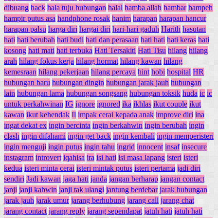
dibuang
hack
hala tuju hubungan
halal
hamba allah
hambar
hampeh
hampir putus asa
handphone rosak
hanim
harapan
harapan hancur
harapan palsu
harga diri
hargai diri
hari-hari gaduh
Harith
hasutan
hati
hati berubah
hati budi
hati dan perasaan
hati hati
hati keras
hati
kosong
hati mati
hati terbuka
Hati Tersakiti
Hati Tisu
hilang
hilang
arah
hilang fokus kerja
hilang hormat
hilang kawan
hilang
kemesraan
hilang pekerjaan
hilang percaya
hint
hobi
hospital
HR
hubungan baru
hubungan dingin
hubungan jarak jauh
hubungan
lain
hubungan lama
hubungan songsang
hubungan toksik
huda
ic
ic
untuk perkahwinan
IG
ignore
ignored
ika
ikhlas
ikut couple
ikut
kawan
ikut kehendak
Il
impak cerai kepada anak
improve diri
ina
ingat dekat ex
ingin bercinta
ingin berkahwin
ingin berubah
ingin
clash
ingin difahami
ingin get back
ingin kembali
ingin memperisteri
ingin menguji
ingin putus
ingin tahu
ingrid
innocent
insaf
insecure
instagram
introvert
iqahisa
ira
isi hati
isi masa lapang
isteri
isteri
kedua
isteri minta cerai
isteri mintak putus
isteri pertama
jadi diri
sendiri
Jadi kawan
jaga hati
janda
jangan berharap
jangan contact
janji
janji kahwin
janji tak ulangi
jantung berdebar
jarak hubungan
jarak jauh
jarak umur
jarang berhubung
jarang call
jarang chat
jarang contact
jarang reply
jarang sependapat
jatuh hati
jatuh hati