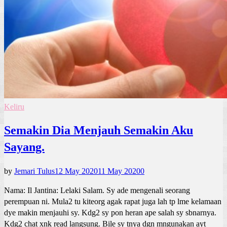
Keliru
Semakin Dia Menjauh Semakin Aku
Sayang.
by
Jemari Tulus
12 May 2020
11 May 2020
0
Nama: Il Jantina: Lelaki Salam. Sy ade mengenali seorang
perempuan ni. Mula2 tu kiteorg agak rapat juga lah tp lme kelamaan
dye makin menjauhi sy. Kdg2 sy pon heran ape salah sy sbnarnya.
Kdg2 chat xnk read langsung. Bile sy tnya dgn mngunakan ayt