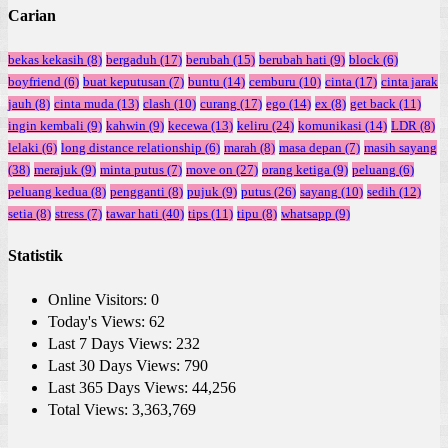
Carian
bekas kekasih
(8)
bergaduh
(17)
berubah
(15)
berubah hati
(9)
block
(6)
boyfriend
(6)
buat keputusan
(7)
buntu
(14)
cemburu
(10)
cinta
(17)
cinta jarak
jauh
(8)
cinta muda
(13)
clash
(10)
curang
(17)
ego
(14)
ex
(8)
get back
(11)
ingin kembali
(9)
kahwin
(9)
kecewa
(13)
keliru
(24)
komunikasi
(14)
LDR
(8)
lelaki
(6)
long distance relationship
(6)
marah
(8)
masa depan
(7)
masih sayang
(38)
merajuk
(9)
minta putus
(7)
move on
(27)
orang ketiga
(9)
peluang
(6)
peluang kedua
(8)
pengganti
(8)
pujuk
(9)
putus
(26)
sayang
(10)
sedih
(12)
setia
(8)
stress
(7)
tawar hati
(40)
tips
(11)
tipu
(8)
whatsapp
(9)
Statistik
Online Visitors:
0
Today's Views:
62
Last 7 Days Views:
232
Last 30 Days Views:
790
Last 365 Days Views:
44,256
Total Views:
3,363,769