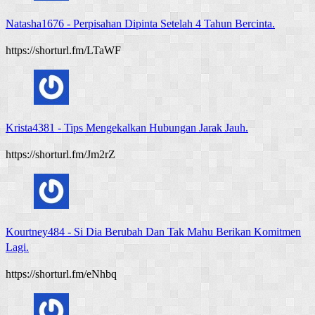
Natasha1676
-
Perpisahan Dipinta Setelah 4 Tahun Bercinta.
https://shorturl.fm/LTaWF
Krista4381
-
Tips Mengekalkan Hubungan Jarak Jauh.
https://shorturl.fm/Jm2rZ
Kourtney484
-
Si Dia Berubah Dan Tak Mahu Berikan Komitmen
Lagi.
https://shorturl.fm/eNhbq