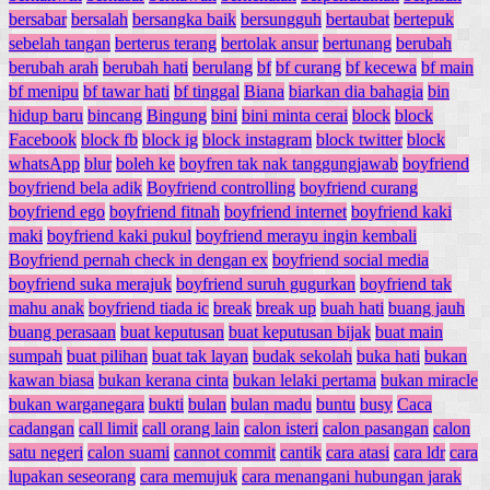
bersabar
bersalah
bersangka baik
bersungguh
bertaubat
bertepuk
sebelah tangan
berterus terang
bertolak ansur
bertunang
berubah
berubah arah
berubah hati
berulang
bf
bf curang
bf kecewa
bf main
bf menipu
bf tawar hati
bf tinggal
Biana
biarkan dia bahagia
bin
hidup baru
bincang
Bingung
bini
bini minta cerai
block
block
Facebook
block fb
block ig
block instagram
block twitter
block
whatsApp
blur
boleh ke
boyfren tak nak tanggungjawab
boyfriend
boyfriend bela adik
Boyfriend controlling
boyfriend curang
boyfriend ego
boyfriend fitnah
boyfriend internet
boyfriend kaki
maki
boyfriend kaki pukul
boyfriend merayu ingin kembali
Boyfriend pernah check in dengan ex
boyfriend social media
boyfriend suka merajuk
boyfriend suruh gugurkan
boyfriend tak
mahu anak
boyfriend tiada ic
break
break up
buah hati
buang jauh
buang perasaan
buat keputusan
buat keputusan bijak
buat main
sumpah
buat pilihan
buat tak layan
budak sekolah
buka hati
bukan
kawan biasa
bukan kerana cinta
bukan lelaki pertama
bukan miracle
bukan warganegara
bukti
bulan
bulan madu
buntu
busy
Caca
cadangan
call limit
call orang lain
calon isteri
calon pasangan
calon
satu negeri
calon suami
cannot commit
cantik
cara atasi
cara ldr
cara
lupakan seseorang
cara memujuk
cara menangani hubungan jarak