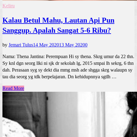
Keliru
Kalau Betul Mahu, Lautan Api Pun
Sanggup. Apalah Sangat 5-6 Ribu?
by
Jemari Tulus
14 May 2020
13 May 2020
0
Nama: Thena Jantina: Perempuan Hi sy thena. Skrg umur da 22 thn.
Sy knl dgn seorg llki ni sjk dr sekolah lg, 2015 smpai lh sekrg, 6 thn
dah. Perasaan syg sy dekt dia mmg msh ade shgga skrg walaupn sy
tau dia seorg yg tdk berpelajaran. Dn kehidupnnya sgtlh …
Read More