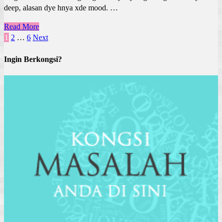
deep, alasan dye hnya xde mood. …
Read More
Posts
1
2
…
6
Next
pagination
Ingin Berkongsi?