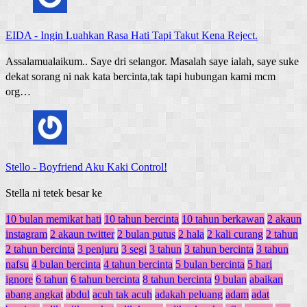
EIDA
-
Ingin Luahkan Rasa Hati Tapi Takut Kena Reject.
Assalamualaikum.. Saye dri selangor. Masalah saye ialah, saye suke
dekat sorang ni nak kata bercinta,tak tapi hubungan kami mcm
org…
Stello
-
Boyfriend Aku Kaki Control!
Stella ni tetek besar ke
10 bulan memikat hati
10 tahun bercinta
10 tahun berkawan
2 akaun
instagram
2 akaun twitter
2 bulan putus
2 hala
2 kali curang
2 tahun
2 tahun bercinta
3 penjuru
3 segi
3 tahun
3 tahun bercinta
3 tahun
nafsu
4 bulan bercinta
4 tahun bercinta
5 bulan bercinta
5 hari
ignore
6 tahun
6 tahun bercinta
8 tahun bercinta
9 bulan
abaikan
abang angkat
abdul
acuh tak acuh
adakah peluang
adam
adat