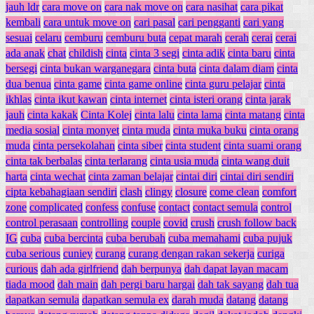
jauh ldr
cara move on
cara nak move on
cara nasihat
cara pikat
kembali
cara untuk move on
cari pasal
cari pengganti
cari yang
sesuai
celaru
cemburu
cemburu buta
cepat marah
cerah
cerai
cerai
ada anak
chat
childish
cinta
cinta 3 segi
cinta adik
cinta baru
cinta
bersegi
cinta bukan warganegara
cinta buta
cinta dalam diam
cinta
dua benua
cinta game
cinta game online
cinta guru pelajar
cinta
ikhlas
cinta ikut kawan
cinta internet
cinta isteri orang
cinta jarak
jauh
cinta kakak
Cinta Kolej
cinta lalu
cinta lama
cinta matang
cinta
media sosial
cinta monyet
cinta muda
cinta muka buku
cinta orang
muda
cinta persekolahan
cinta siber
cinta student
cinta suami orang
cinta tak berbalas
cinta terlarang
cinta usia muda
cinta wang duit
harta
cinta wechat
cinta zaman belajar
cintai diri
cintai diri sendiri
cipta kebahagiaan sendiri
clash
clingy
closure
come clean
comfort
zone
complicated
confess
confuse
contact
contact semula
control
control perasaan
controlling
couple
covid
crush
crush follow back
IG
cuba
cuba bercinta
cuba berubah
cuba memahami
cuba pujuk
cuba serious
cuniey
curang
curang dengan rakan sekerja
curiga
curious
dah ada girlfriend
dah berpunya
dah dapat layan macam
tiada mood
dah main
dah pergi baru hargai
dah tak sayang
dah tua
dapatkan semula
dapatkan semula ex
darah muda
datang
datang