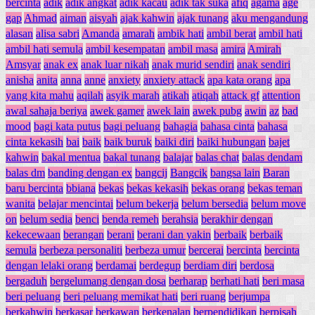
bercinta
adik
adik angkat
adik kacau
adik tak suka
afiq
agama
age
gap
Ahmad
aiman
aisyah
ajak kahwin
ajak tunang
aku mengandung
alasan
alisa sabri
Amanda
amarah
ambik hati
ambil berat
ambil hati
ambil hati semula
ambil kesempatan
ambil masa
amira
Amirah
Amsyar
anak ex
anak luar nikah
anak murid sendiri
anak sendiri
anisha
anita
anna
anne
anxiety
anxiety attack
apa kata orang
apa
yang kita mahu
aqilah
asyik marah
atikah
atiqah
attack gf
attention
awal sahaja beriya
awek gamer
awek lain
awek pubg
awin
az
bad
mood
bagi kata putus
bagi peluang
bahagia
bahasa cinta
bahasa
cinta kekasih
bai
baik
baik buruk
baiki diri
baiki hubungan
bajet
kahwin
bakal mentua
bakal tunang
balajar
balas chat
balas dendam
balas dm
banding dengan ex
bangcij
Bangcik
bangsa lain
Baran
baru bercinta
bbiana
bekas
bekas kekasih
bekas orang
bekas teman
wanita
belajar mencintai
belum bekerja
belum bersedia
belum move
on
belum sedia
benci
benda remeh
berahsia
berakhir dengan
kekecewaan
berangan
berani
berani dan yakin
berbaik
berbaik
semula
berbeza personaliti
berbeza umur
bercerai
bercinta
bercinta
dengan lelaki orang
berdamai
berdegup
berdiam diri
berdosa
bergaduh
bergelumang dengan dosa
berharap
berhati hati
beri masa
beri peluang
beri peluang memikat hati
beri ruang
berjumpa
berkahwin
berkasar
berkawan
berkenalan
berpendidikan
berpisah