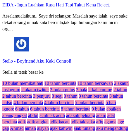
EIDA
-
Ingin Luahkan Rasa Hati Tapi Takut Kena Reject.
Assalamualaikum.. Saye dri selangor. Masalah saye ialah, saye suke
dekat sorang ni nak kata bercinta,tak tapi hubungan kami mcm
org…
Stello
-
Boyfriend Aku Kaki Control!
Stella ni tetek besar ke
10 bulan memikat hati
10 tahun bercinta
10 tahun berkawan
2 akaun
instagram
2 akaun twitter
2 bulan putus
2 hala
2 kali curang
2 tahun
2 tahun bercinta
3 penjuru
3 segi
3 tahun
3 tahun bercinta
3 tahun
nafsu
4 bulan bercinta
4 tahun bercinta
5 bulan bercinta
5 hari
ignore
6 tahun
6 tahun bercinta
8 tahun bercinta
9 bulan
abaikan
abang angkat
abdul
acuh tak acuh
adakah peluang
adam
adat
bercinta
adik
adik angkat
adik kacau
adik tak suka
afiq
agama
age
gap
Ahmad
aiman
aisyah
ajak kahwin
ajak tunang
aku mengandung