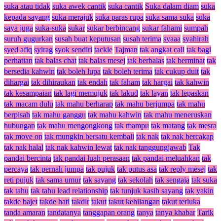
suka atau tidak
suka awek cantik
suka cantik
Suka dalam diam
suka
kepada sayang
suka merajuk
suka paras rupa
suka sama suka
suka
saya juga
suka-suka
sukar
sukar berbincang
sukar fahami
sumpah
suruh gugurkan
susah buat keputusan
susah terima
syaaa
syahirah
syed afiq
syirag
syok sendiri
tackle
Tajman
tak angkat call
tak bagi
perhatian
tak balas chat
tak balas mesej
tak berbalas
tak berminat
tak
bersedia kahwin
tak boleh lupa
tak boleh terima
tak cukup duit
tak
dihargai
tak dihiraukan
tak endah
tak faham
tak hargai
tak kahwin
tak kesampaian
tak lagi memujuk
tak lakud
tak layan
tak lepaskan
tak macam dulu
tak mahu berharap
tak mahu berjumpa
tak mahu
berpisah
tak mahu ganggu
tak mahu kahwin
tak mahu meneruskan
hubungan
tak mahu mengongkong
tak mampu
tak matang
tak mesra
tak move on
tak mungkin bersatu kembali
tak nak
tak nak bercakap
tak nak halal
tak nak kahwin lewat
tak nak tanggungjawab
Tak
pandai bercinta
tak pandai luah perasaan
tak pandai meluahkan
tak
percaya
tak pernah jumpa
tak pujuk
tak putus asa
tak reply mesej
tak
reti pujuk
tak sama umur
tak sayang
tak sekolah
tak sengaja
tak suka
tak tahu
tak tahu lead relationship
tak tunjuk kasih sayang
tak yakin
takde bajet
takde hati
takdir
takut
takut kehilangan
takut terluka
tanda amaran
tandatanya
tanggapan orang
tanya
tanya khabar
Tarik