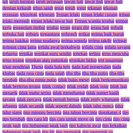
tali
taruh harapan
taruh perasaan
tawan hati
tawar hati
tawar hati
dengan kekasih
tebus salah
tegas
teguh
tegur
tekanan
tekanan
perasaan
teknologi
telegram
Teman lelaki
teman lelaki curang
teman
lelaki menjauh
teman lelaki tawar hati
Teman wanita terabai
tempat
kerja
tenggelam timbul
terabai
terapi
terapi diri
terasa hati
terbaik
terbuka hati
terburu
tergantung
terhegeh
terikat
terima baik buruk
terima hakikat
terima seadanya
terima semula
terima takdir
teringat
teringat cinta lama
terlalu awal berkahwin
terlalu cinta
terlalu sayang
terlanjur
terpikat
terpikat guru sendiri
tertekan
tertipu
terus mencuba
terus terang
teruskan atau putuskan
teruskan hidup
test pasangan
tetap pendirian
Thena
tiada hala tuju
tiada kad pengenalan
tiada
khabar
tiada rasa cinta
tiada salah
tiba tiba
tiba tiba putus
tiba-tiba
berubah
tiba-tiba minta putus
tidak balas mesej
tidak berkomunikasi
tidak berterus-terang
tidak contact
tidak endah
tidak jujur
tidak lagi
menarik
tidak mahu serius
tidak menghargai
tidak pamer kasih
sayang
tidak percaya
tidak pernah bersua
tidak reply whatsapp
tidak
sebagus
tidak secantik
tidak seperti dahulu
tidak tahu punca
tidur
tidur siang
tiga minggu bercinta
tiga tahun bercinta
tingakatan 4
tips
tips berubah
tips cara ldr
tips cara untuk move on
tips cinta
tips cinta
jarak jauh
tips hubungan jarak jauh
tips kahwin awal
tips kekalkan
hubungan jarak jauh
tips ldr
tips memujuk
tips memujuk ex