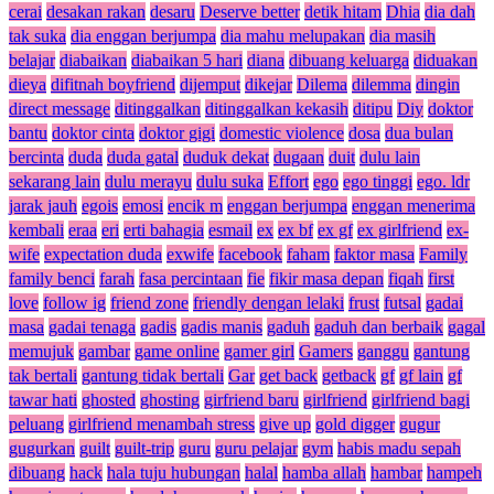
cerai
desakan rakan
desaru
Deserve better
detik hitam
Dhia
dia dah
tak suka
dia enggan berjumpa
dia mahu melupakan
dia masih
belajar
diabaikan
diabaikan 5 hari
diana
dibuang keluarga
diduakan
dieya
difitnah boyfriend
dijemput
dikejar
Dilema
dilemma
dingin
direct message
ditinggalkan
ditinggalkan kekasih
ditipu
Diy
doktor
bantu
doktor cinta
doktor gigi
domestic violence
dosa
dua bulan
bercinta
duda
duda gatal
duduk dekat
dugaan
duit
dulu lain
sekarang lain
dulu merayu
dulu suka
Effort
ego
ego tinggi
ego. ldr
jarak jauh
egois
emosi
encik m
enggan berjumpa
enggan menerima
kembali
eraa
eri
erti bahagia
esmail
ex
ex bf
ex gf
ex girlfriend
ex-
wife
expectation duda
exwife
facebook
faham
faktor masa
Family
family benci
farah
fasa percintaan
fie
fikir masa depan
fiqah
first
love
follow ig
friend zone
friendly dengan lelaki
frust
futsal
gadai
masa
gadai tenaga
gadis
gadis manis
gaduh
gaduh dan berbaik
gagal
memujuk
gambar
game online
gamer girl
Gamers
ganggu
gantung
tak bertali
gantung tidak bertali
Gar
get back
getback
gf
gf lain
gf
tawar hati
ghosted
ghosting
girfriend baru
girlfriend
girlfriend bagi
peluang
girlfriend menambah stress
give up
gold digger
gugur
gugurkan
guilt
guilt-trip
guru
guru pelajar
gym
habis madu sepah
dibuang
hack
hala tuju hubungan
halal
hamba allah
hambar
hampeh