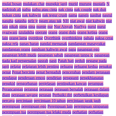
mulai bosan
mulakan chat
mungkir janji
murid
murung
mustafa
N
nadzirah ali
nafsu
nafsu atau cinta
nak cinta
nak couple
nak duit
bukan cinta
nak kahwin
nak tegur crush
nama
nangis
nasihat
nasrul
nasuha
natasha
nelz jr
ngam atau tak
NH
niat awal
niat kahwin
niat
lain
nikah
nima
nina
numie
nur
Nur Aisyah
NurSya
nurul
nurul
syazwani
nzulaikha
operate
orang
orang dulu
orang ketiga
orang
lain
orang lama
overdose
Overthink
overthinking
pahala
paksa cerai
paksa rela
panas baran
pandai memasak
pandangan masayrakat
pandangan orang
panduan kahwin awal
papa
pasangan ego
pasangan lebih muda
pasangan sabah
pasangan tanpa ic
pasangan
tiada kad pengenalan
pasrah
pasti
Patah hati
peduli
pegang pada
janji
pelajar
pelajaran lebih penting
peluang
peluang kedua
penakut
penat
Penat bercinta
penat bergaduh
pencerahan
pendam perasaan
pendapat
penderaan emosi
pendirian
pengganti
pengkhianatan
pengkid
pengorbanan
penjelasan
pentingkan kawan
perampas
Perancangan
perangai
perasaan
perasaan bersalah
perasaan dalam
diam
perasaan sayang
perasan
Perbaiki diri
perbetulkan kesilapan
percaya
percintaan
percintaan 10 tahun
percintaan jarak jauh
perempuan
perempuan ego
Perempuan lain
perempuan simpanan
perempuan tua
perempuan tua lelaki muda
perhatian
perhatian