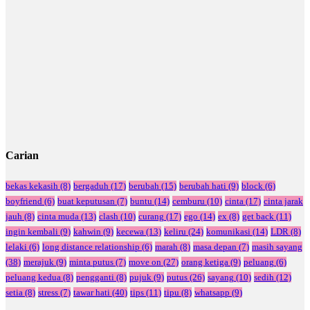
Carian
bekas kekasih
(8)
bergaduh
(17)
berubah
(15)
berubah hati
(9)
block
(6)
boyfriend
(6)
buat keputusan
(7)
buntu
(14)
cemburu
(10)
cinta
(17)
cinta jarak
jauh
(8)
cinta muda
(13)
clash
(10)
curang
(17)
ego
(14)
ex
(8)
get back
(11)
ingin kembali
(9)
kahwin
(9)
kecewa
(13)
keliru
(24)
komunikasi
(14)
LDR
(8)
lelaki
(6)
long distance relationship
(6)
marah
(8)
masa depan
(7)
masih sayang
(38)
merajuk
(9)
minta putus
(7)
move on
(27)
orang ketiga
(9)
peluang
(6)
peluang kedua
(8)
pengganti
(8)
pujuk
(9)
putus
(26)
sayang
(10)
sedih
(12)
setia
(8)
stress
(7)
tawar hati
(40)
tips
(11)
tipu
(8)
whatsapp
(9)