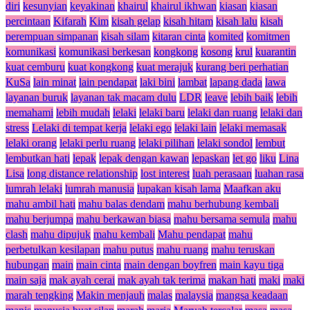
diri
kesunyian
keyakinan
khairul
khairul ikhwan
kiasan
kiasan
percintaan
Kifarah
Kim
kisah gelap
kisah hitam
kisah lalu
kisah
perempuan simpanan
kisah silam
kitaran cinta
komited
komitmen
komunikasi
komunikasi berkesan
kongkong
kosong
krul
kuarantin
kuat cemburu
kuat kongkong
kuat merajuk
kurang beri perhatian
KuSa
lain minat
lain pendapat
laki bini
lambat
lapang dada
lawa
layanan buruk
layanan tak macam dulu
LDR
leave
lebih baik
lebih
memahami
lebih mudah
lelaki
lelaki baru
lelaki dan ruang
lelaki dan
stress
Lelaki di tempat kerja
lelaki ego
lelaki lain
lelaki memasak
lelaki orang
lelaki perlu ruang
lelaki pilihan
lelaki sondol
lembut
lembutkan hati
lepak
lepak dengan kawan
lepaskan
let go
liku
Lina
Lisa
long distance relationship
lost interest
luah perasaan
luahan rasa
lumrah lelaki
lumrah manusia
lupakan kisah lama
Maafkan aku
mahu ambil hati
mahu balas dendam
mahu berhubung kembali
mahu berjumpa
mahu berkawan biasa
mahu bersama semula
mahu
clash
mahu dipujuk
mahu kembali
Mahu pendapat
mahu
perbetulkan kesilapan
mahu putus
mahu ruang
mahu teruskan
hubungan
main
main cinta
main dengan boyfren
main kayu tiga
main saja
mak ayah cerai
mak ayah tak terima
makan hati
maki
maki
marah tengking
Makin menjauh
malas
malaysia
mangsa keadaan