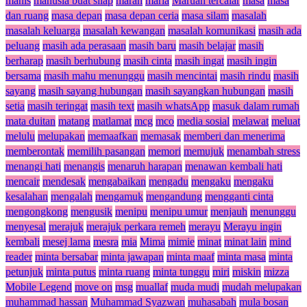
manis
manusia buat silap
marah
maria
Maruah tercalar
masa
masa
dan ruang
masa depan
masa depan ceria
masa silam
masalah
masalah keluarga
masalah kewangan
masalah komunikasi
masih ada
peluang
masih ada perasaan
masih baru
masih belajar
masih
berharap
masih berhubung
masih cinta
masih ingat
masih ingin
bersama
masih mahu menunggu
masih mencintai
masih rindu
masih
sayang
masih sayang hubungan
masih sayangkan hubungan
masih
setia
masih teringat
masih text
masih whatsApp
masuk dalam rumah
mata duitan
matang
matlamat
mcg
mco
media sosial
melawat
meluat
melulu
melupakan
memaafkan
memasak
memberi dan menerima
memberontak
memilih pasangan
memori
memujuk
menambah stress
menangi hati
menangis
menaruh harapan
menawan kembali hati
mencair
mendesak
mengabaikan
mengadu
mengaku
mengaku
kesalahan
mengalah
mengamuk
mengandung
mengganti cinta
mengongkong
mengusik
menipu
menipu umur
menjauh
menunggu
menyesal
merajuk
merajuk perkara remeh
merayu
Merayu ingin
kembali
mesej lama
mesra
mia
Mima
mimie
minat
minat lain
mind
reader
minta bersabar
minta jawapan
minta maaf
minta masa
minta
petunjuk
minta putus
minta ruang
minta tunggu
miri
miskin
mizza
Mobile Legend
move on
msg
muallaf
muda mudi
mudah melupakan
muhammad hassan
Muhammad Syazwan
muhasabah
mula bosan