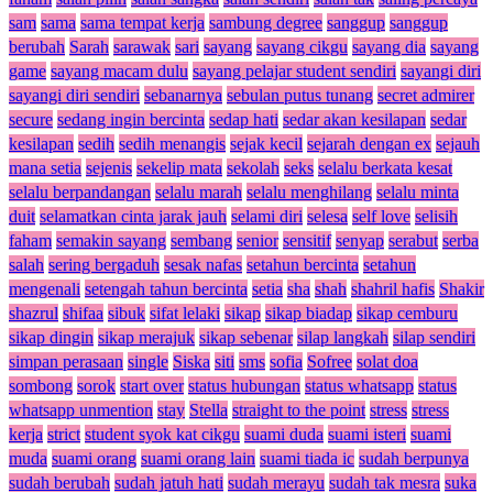
sam
sama
sama tempat kerja
sambung degree
sanggup
sanggup
berubah
Sarah
sarawak
sari
sayang
sayang cikgu
sayang dia
sayang
game
sayang macam dulu
sayang pelajar student sendiri
sayangi diri
sayangi diri sendiri
sebanarnya
sebulan putus tunang
secret admirer
secure
sedang ingin bercinta
sedap hati
sedar akan kesilapan
sedar
kesilapan
sedih
sedih menangis
sejak kecil
sejarah dengan ex
sejauh
mana setia
sejenis
sekelip mata
sekolah
seks
selalu berkata kesat
selalu berpandangan
selalu marah
selalu menghilang
selalu minta
duit
selamatkan cinta jarak jauh
selami diri
selesa
self love
selisih
faham
semakin sayang
sembang
senior
sensitif
senyap
serabut
serba
salah
sering bergaduh
sesak nafas
setahun bercinta
setahun
mengenali
setengah tahun bercinta
setia
sha
shah
shahril hafis
Shakir
shazrul
shifaa
sibuk
sifat lelaki
sikap
sikap biadap
sikap cemburu
sikap dingin
sikap merajuk
sikap sebenar
silap langkah
silap sendiri
simpan perasaan
single
Siska
siti
sms
sofia
Sofree
solat doa
sombong
sorok
start over
status hubungan
status whatsapp
status
whatsapp unmention
stay
Stella
straight to the point
stress
stress
kerja
strict
student syok kat cikgu
suami duda
suami isteri
suami
muda
suami orang
suami orang lain
suami tiada ic
sudah berpunya
sudah berubah
sudah jatuh hati
sudah merayu
sudah tak mesra
suka