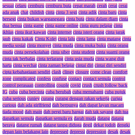
sesuai
celaru
cemburu
cemburu buta
cepat marah
cerah
cerai
cerai
ada anak
chat
childish
cinta
cinta 3 segi
cinta adik
cinta baru
cinta
bersegi
cinta bukan warganegara
cinta buta
cinta dalam diam
cinta
dua benua
cinta game
cinta game online
cinta guru pelajar
cinta
ikhlas
cinta ikut kawan
cinta internet
cinta isteri orang
cinta jarak
jauh
cinta kakak
Cinta Kolej
cinta lalu
cinta lama
cinta matang
cinta
media sosial
cinta monyet
cinta muda
cinta muka buku
cinta orang
muda
cinta persekolahan
cinta siber
cinta student
cinta suami orang
cinta tak berbalas
cinta terlarang
cinta usia muda
cinta wang duit
harta
cinta wechat
cinta zaman belajar
cintai diri
cintai diri sendiri
cipta kebahagiaan sendiri
clash
clingy
closure
come clean
comfort
zone
complicated
confess
confuse
contact
contact semula
control
control perasaan
controlling
couple
covid
crush
crush follow back
IG
cuba
cuba bercinta
cuba berubah
cuba memahami
cuba pujuk
cuba serious
cuniey
curang
curang dengan rakan sekerja
curiga
curious
dah ada girlfriend
dah berpunya
dah dapat layan macam
tiada mood
dah main
dah pergi baru hargai
dah tak sayang
dah tua
dapatkan semula
dapatkan semula ex
darah muda
datang
datang
beraya
datang rumah
datang tanpa diduga
degil
dekat jodoh
dengki
depan lain belakang lain
depressed
depressi
depression
desak
desak