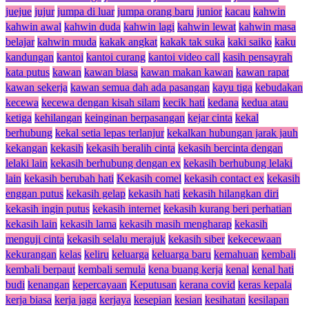
juejue
jujur
jumpa di luar
jumpa orang baru
junior
kacau
kahwin
kahwin awal
kahwin duda
kahwin lagi
kahwin lewat
kahwin masa
belajar
kahwin muda
kakak angkat
kakak tak suka
kaki saiko
kaku
kandungan
kantoi
kantoi curang
kantoi video call
kasih pensayrah
kata putus
kawan
kawan biasa
kawan makan kawan
kawan rapat
kawan sekerja
kawan semua dah ada pasangan
kayu tiga
kebudakan
kecewa
kecewa dengan kisah silam
kecik hati
kedana
kedua atau
ketiga
kehilangan
keinginan berpasangan
kejar cinta
kekal
berhubung
kekal setia lepas terlanjur
kekalkan hubungan jarak jauh
kekangan
kekasih
kekasih beralih cinta
kekasih bercinta dengan
lelaki lain
kekasih berhubung dengan ex
kekasih berhubung lelaki
lain
kekasih berubah hati
Kekasih comel
kekasih contact ex
kekasih
enggan putus
kekasih gelap
kekasih hati
kekasih hilangkan diri
kekasih ingin putus
kekasih internet
kekasih kurang beri perhatian
kekasih lain
kekasih lama
kekasih masih mengharap
kekasih
menguji cinta
kekasih selalu merajuk
kekasih siber
kekecewaan
kekurangan
kelas
keliru
keluarga
keluarga baru
kemahuan
kembali
kembali berpaut
kembali semula
kena buang kerja
kenal
kenal hati
budi
kenangan
kepercayaan
Keputusan
kerana covid
keras kepala
kerja biasa
kerja jaga
kerjaya
kesepian
kesian
kesihatan
kesilapan