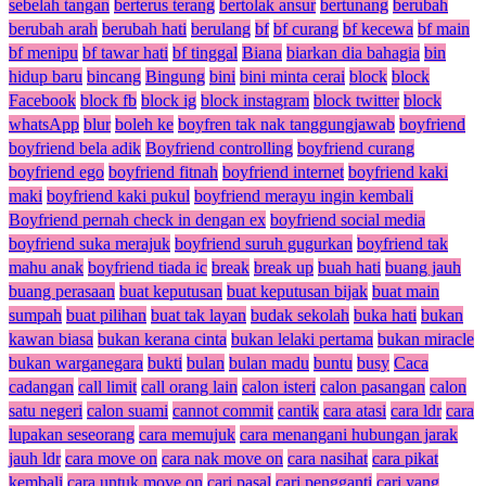
sebelah tangan
berterus terang
bertolak ansur
bertunang
berubah
berubah arah
berubah hati
berulang
bf
bf curang
bf kecewa
bf main
bf menipu
bf tawar hati
bf tinggal
Biana
biarkan dia bahagia
bin
hidup baru
bincang
Bingung
bini
bini minta cerai
block
block
Facebook
block fb
block ig
block instagram
block twitter
block
whatsApp
blur
boleh ke
boyfren tak nak tanggungjawab
boyfriend
boyfriend bela adik
Boyfriend controlling
boyfriend curang
boyfriend ego
boyfriend fitnah
boyfriend internet
boyfriend kaki
maki
boyfriend kaki pukul
boyfriend merayu ingin kembali
Boyfriend pernah check in dengan ex
boyfriend social media
boyfriend suka merajuk
boyfriend suruh gugurkan
boyfriend tak
mahu anak
boyfriend tiada ic
break
break up
buah hati
buang jauh
buang perasaan
buat keputusan
buat keputusan bijak
buat main
sumpah
buat pilihan
buat tak layan
budak sekolah
buka hati
bukan
kawan biasa
bukan kerana cinta
bukan lelaki pertama
bukan miracle
bukan warganegara
bukti
bulan
bulan madu
buntu
busy
Caca
cadangan
call limit
call orang lain
calon isteri
calon pasangan
calon
satu negeri
calon suami
cannot commit
cantik
cara atasi
cara ldr
cara
lupakan seseorang
cara memujuk
cara menangani hubungan jarak
jauh ldr
cara move on
cara nak move on
cara nasihat
cara pikat
kembali
cara untuk move on
cari pasal
cari pengganti
cari yang