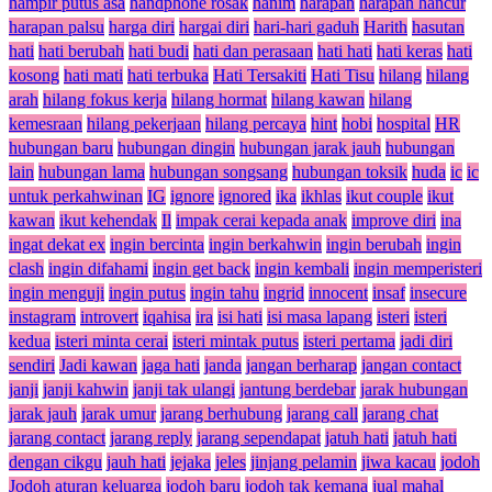
hampir putus asa
handphone rosak
hanim
harapan
harapan hancur
harapan palsu
harga diri
hargai diri
hari-hari gaduh
Harith
hasutan
hati
hati berubah
hati budi
hati dan perasaan
hati hati
hati keras
hati
kosong
hati mati
hati terbuka
Hati Tersakiti
Hati Tisu
hilang
hilang
arah
hilang fokus kerja
hilang hormat
hilang kawan
hilang
kemesraan
hilang pekerjaan
hilang percaya
hint
hobi
hospital
HR
hubungan baru
hubungan dingin
hubungan jarak jauh
hubungan
lain
hubungan lama
hubungan songsang
hubungan toksik
huda
ic
ic
untuk perkahwinan
IG
ignore
ignored
ika
ikhlas
ikut couple
ikut
kawan
ikut kehendak
Il
impak cerai kepada anak
improve diri
ina
ingat dekat ex
ingin bercinta
ingin berkahwin
ingin berubah
ingin
clash
ingin difahami
ingin get back
ingin kembali
ingin memperisteri
ingin menguji
ingin putus
ingin tahu
ingrid
innocent
insaf
insecure
instagram
introvert
iqahisa
ira
isi hati
isi masa lapang
isteri
isteri
kedua
isteri minta cerai
isteri mintak putus
isteri pertama
jadi diri
sendiri
Jadi kawan
jaga hati
janda
jangan berharap
jangan contact
janji
janji kahwin
janji tak ulangi
jantung berdebar
jarak hubungan
jarak jauh
jarak umur
jarang berhubung
jarang call
jarang chat
jarang contact
jarang reply
jarang sependapat
jatuh hati
jatuh hati
dengan cikgu
jauh hati
jejaka
jeles
jinjang pelamin
jiwa kacau
jodoh
Jodoh aturan keluarga
jodoh baru
jodoh tak kemana
jual mahal