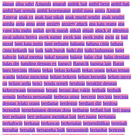
alasan
alisa sabri
Amanda
amarah
ambik hati
ambil berat
ambil hati
ambil hati semula
ambil kesempatan
ambil masa
amira
Amirah
Amsyar
anak ex
anak luar nikah
anak murid sendiri
anak sendiri
anisha
anita
anna
anne
anxiety
anxiety attack
apa kata orang
apa
yang kita mahu
aqilah
asyik marah
atikah
atiqah
attack gf
attention
awal sahaja beriya
awek gamer
awek lain
awek pubg
awin
az
bad
mood
bagi kata putus
bagi peluang
bahagia
bahasa cinta
bahasa
cinta kekasih
bai
baik
baik buruk
baiki diri
baiki hubungan
bajet
kahwin
bakal mentua
bakal tunang
balajar
balas chat
balas dendam
balas dm
banding dengan ex
bangcij
Bangcik
bangsa lain
Baran
baru bercinta
bbiana
bekas
bekas kekasih
bekas orang
bekas teman
wanita
belajar mencintai
belum bekerja
belum bersedia
belum move
on
belum sedia
benci
benda remeh
berahsia
berakhir dengan
kekecewaan
berangan
berani
berani dan yakin
berbaik
berbaik
semula
berbeza personaliti
berbeza umur
bercerai
bercinta
bercinta
dengan lelaki orang
berdamai
berdegup
berdiam diri
berdosa
bergaduh
bergelumang dengan dosa
berharap
berhati hati
beri masa
beri peluang
beri peluang memikat hati
beri ruang
berjumpa
berkahwin
berkasar
berkawan
berkenalan
berpendidikan
berpisah
bersabar
bersalah
bersangka baik
bersungguh
bertaubat
bertepuk