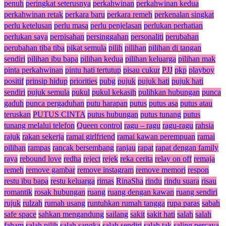
penuh
peringkat seterusnya
perkahwinan
perkahwinan kedua
perkahwinan retak
perkara baru
perkara remeh
perkenalan singkat
perlu ketelusan
perlu masa
perlu penjelasan
perlukan perhatian
perlukan saya
perpisahan
persinggahan
personaliti
perubahan
perubahan tiba tiba
pikat semula
pilih
pilihan
pilihan di tangan
sendiri
pilihan ibu bapa
pilihan kedua
pilihan keluarga
pilihan mak
pinta perkahwinan
pintu hati tertutup
pisau cukur
PJJ
pkp
playboy
positif
prinsip hidup
priorities
pubg
pujuk
pujuk hati
pujuk hati
sendiri
pujuk semula
pukul
pukul kekasih
pulihkan hubungan
punca
gaduh
punca pergaduhan
putu harapan
putus
putus asa
putus atau
teruskan
PUTUS CINTA
putus hubungan
putus tunang
putus
tunang melalui telefon
Queen control
ragu – ragu
ragu-ragu
rahsia
rajuk
rakan sekerja
ramai girlfriend
ramai kawan perempuan
ramai
pilihan
rampas
rancak bersembang
ranjau
rapat
rapat dengan family
raya
rebound love
redha
reject
rejek
reka cerita
relay on off
remaja
remeh
remove gambar
remove instagram
remove memori
respon
restu ibu bapa
restu keluarga
rimas
RinaSha
rindu
rindu suara
risau
romantik
rosak hubungan
ruang
ruang dengan kawan
ruang sendiri
rujuk
rulzah
rumah usang
runtuhkan rumah tangga
rupa paras
sabah
safe space
sahkan mengandung
sailang
sakit
sakit hati
salah
salah
faham
salah pilih
salah sangka
salah sendiri
salah tak
saling percaya