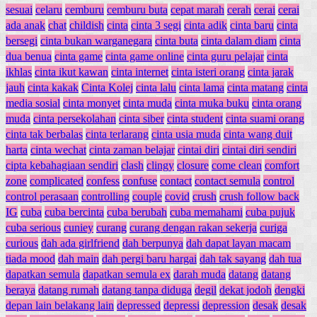
sesuai
celaru
cemburu
cemburu buta
cepat marah
cerah
cerai
cerai
ada anak
chat
childish
cinta
cinta 3 segi
cinta adik
cinta baru
cinta
bersegi
cinta bukan warganegara
cinta buta
cinta dalam diam
cinta
dua benua
cinta game
cinta game online
cinta guru pelajar
cinta
ikhlas
cinta ikut kawan
cinta internet
cinta isteri orang
cinta jarak
jauh
cinta kakak
Cinta Kolej
cinta lalu
cinta lama
cinta matang
cinta
media sosial
cinta monyet
cinta muda
cinta muka buku
cinta orang
muda
cinta persekolahan
cinta siber
cinta student
cinta suami orang
cinta tak berbalas
cinta terlarang
cinta usia muda
cinta wang duit
harta
cinta wechat
cinta zaman belajar
cintai diri
cintai diri sendiri
cipta kebahagiaan sendiri
clash
clingy
closure
come clean
comfort
zone
complicated
confess
confuse
contact
contact semula
control
control perasaan
controlling
couple
covid
crush
crush follow back
IG
cuba
cuba bercinta
cuba berubah
cuba memahami
cuba pujuk
cuba serious
cuniey
curang
curang dengan rakan sekerja
curiga
curious
dah ada girlfriend
dah berpunya
dah dapat layan macam
tiada mood
dah main
dah pergi baru hargai
dah tak sayang
dah tua
dapatkan semula
dapatkan semula ex
darah muda
datang
datang
beraya
datang rumah
datang tanpa diduga
degil
dekat jodoh
dengki
depan lain belakang lain
depressed
depressi
depression
desak
desak