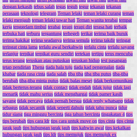
dengan kekasih
tebus salah
tegas
teguh
tegur
tekanan
tekanan
perasaan
teknologi
telegram
Teman lelaki
teman lelaki curang
teman
lelaki menjauh
teman lelaki tawar hati
Teman wanita terabai
tempat
kerja
tenggelam timbul
terabai
terapi
terapi diri
terasa hati
terbaik
terbuka hati
terburu
tergantung
terhegeh
terikat
terima baik buruk
terima hakikat
terima seadanya
terima semula
terima takdir
teringat
teringat cinta lama
terlalu awal berkahwin
terlalu cinta
terlalu sayang
terlanjur
terpikat
terpikat guru sendiri
tertekan
tertipu
terus mencuba
terus terang
teruskan atau putuskan
teruskan hidup
test pasangan
tetap pendirian
Thena
tiada hala tuju
tiada kad pengenalan
tiada
khabar
tiada rasa cinta
tiada salah
tiba tiba
tiba tiba putus
tiba-tiba
berubah
tiba-tiba minta putus
tidak balas mesej
tidak berkomunikasi
tidak berterus-terang
tidak contact
tidak endah
tidak jujur
tidak lagi
menarik
tidak mahu serius
tidak menghargai
tidak pamer kasih
sayang
tidak percaya
tidak pernah bersua
tidak reply whatsapp
tidak
sebagus
tidak secantik
tidak seperti dahulu
tidak tahu punca
tidur
tidur siang
tiga minggu bercinta
tiga tahun bercinta
tingakatan 4
tips
tips berubah
tips cara ldr
tips cara untuk move on
tips cinta
tips cinta
jarak jauh
tips hubungan jarak jauh
tips kahwin awal
tips kekalkan
hubungan jarak jauh
tips ldr
tips memujuk
tips memujuk ex