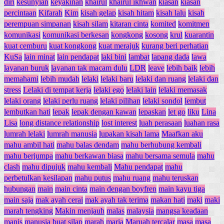
diri
kesunyian
keyakinan
khairul
khairul ikhwan
kiasan
kiasan
percintaan
Kifarah
Kim
kisah gelap
kisah hitam
kisah lalu
kisah
perempuan simpanan
kisah silam
kitaran cinta
komited
komitmen
komunikasi
komunikasi berkesan
kongkong
kosong
krul
kuarantin
kuat cemburu
kuat kongkong
kuat merajuk
kurang beri perhatian
KuSa
lain minat
lain pendapat
laki bini
lambat
lapang dada
lawa
layanan buruk
layanan tak macam dulu
LDR
leave
lebih baik
lebih
memahami
lebih mudah
lelaki
lelaki baru
lelaki dan ruang
lelaki dan
stress
Lelaki di tempat kerja
lelaki ego
lelaki lain
lelaki memasak
lelaki orang
lelaki perlu ruang
lelaki pilihan
lelaki sondol
lembut
lembutkan hati
lepak
lepak dengan kawan
lepaskan
let go
liku
Lina
Lisa
long distance relationship
lost interest
luah perasaan
luahan rasa
lumrah lelaki
lumrah manusia
lupakan kisah lama
Maafkan aku
mahu ambil hati
mahu balas dendam
mahu berhubung kembali
mahu berjumpa
mahu berkawan biasa
mahu bersama semula
mahu
clash
mahu dipujuk
mahu kembali
Mahu pendapat
mahu
perbetulkan kesilapan
mahu putus
mahu ruang
mahu teruskan
hubungan
main
main cinta
main dengan boyfren
main kayu tiga
main saja
mak ayah cerai
mak ayah tak terima
makan hati
maki
maki
marah tengking
Makin menjauh
malas
malaysia
mangsa keadaan
manis
manusia buat silap
marah
maria
Maruah tercalar
masa
masa