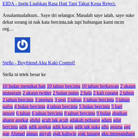
EIDA
-
Ingin Luahkan Rasa Hati Tapi Takut Kena Reject.
Assalamualaikum.. Saye dri selangor. Masalah saye ialah, saye suke
dekat sorang ni nak kata bercinta,tak tapi hubungan kami mcm
org…
Stello
-
Boyfriend Aku Kaki Control!
Stella ni tetek besar ke
10 bulan memikat hati
10 tahun bercinta
10 tahun berkawan
2 akaun
instagram
2 akaun twitter
2 bulan putus
2 hala
2 kali curang
2 tahun
2 tahun bercinta
3 penjuru
3 segi
3 tahun
3 tahun bercinta
3 tahun
nafsu
4 bulan bercinta
4 tahun bercinta
5 bulan bercinta
5 hari
ignore
6 tahun
6 tahun bercinta
8 tahun bercinta
9 bulan
abaikan
abang angkat
abdul
acuh tak acuh
adakah peluang
adam
adat
bercinta
adik
adik angkat
adik kacau
adik tak suka
afiq
agama
age
gap
Ahmad
aiman
aisyah
ajak kahwin
ajak tunang
aku mengandung