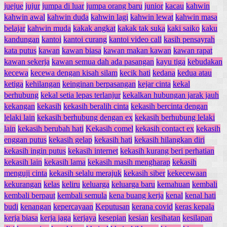
juejue
jujur
jumpa di luar
jumpa orang baru
junior
kacau
kahwin
kahwin awal
kahwin duda
kahwin lagi
kahwin lewat
kahwin masa
belajar
kahwin muda
kakak angkat
kakak tak suka
kaki saiko
kaku
kandungan
kantoi
kantoi curang
kantoi video call
kasih pensayrah
kata putus
kawan
kawan biasa
kawan makan kawan
kawan rapat
kawan sekerja
kawan semua dah ada pasangan
kayu tiga
kebudakan
kecewa
kecewa dengan kisah silam
kecik hati
kedana
kedua atau
ketiga
kehilangan
keinginan berpasangan
kejar cinta
kekal
berhubung
kekal setia lepas terlanjur
kekalkan hubungan jarak jauh
kekangan
kekasih
kekasih beralih cinta
kekasih bercinta dengan
lelaki lain
kekasih berhubung dengan ex
kekasih berhubung lelaki
lain
kekasih berubah hati
Kekasih comel
kekasih contact ex
kekasih
enggan putus
kekasih gelap
kekasih hati
kekasih hilangkan diri
kekasih ingin putus
kekasih internet
kekasih kurang beri perhatian
kekasih lain
kekasih lama
kekasih masih mengharap
kekasih
menguji cinta
kekasih selalu merajuk
kekasih siber
kekecewaan
kekurangan
kelas
keliru
keluarga
keluarga baru
kemahuan
kembali
kembali berpaut
kembali semula
kena buang kerja
kenal
kenal hati
budi
kenangan
kepercayaan
Keputusan
kerana covid
keras kepala
kerja biasa
kerja jaga
kerjaya
kesepian
kesian
kesihatan
kesilapan