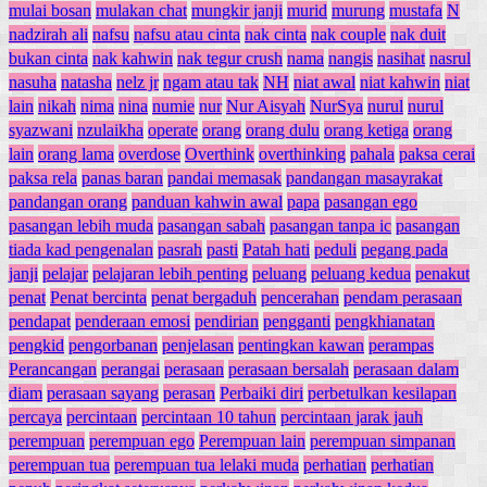
mulai bosan
mulakan chat
mungkir janji
murid
murung
mustafa
N
nadzirah ali
nafsu
nafsu atau cinta
nak cinta
nak couple
nak duit
bukan cinta
nak kahwin
nak tegur crush
nama
nangis
nasihat
nasrul
nasuha
natasha
nelz jr
ngam atau tak
NH
niat awal
niat kahwin
niat
lain
nikah
nima
nina
numie
nur
Nur Aisyah
NurSya
nurul
nurul
syazwani
nzulaikha
operate
orang
orang dulu
orang ketiga
orang
lain
orang lama
overdose
Overthink
overthinking
pahala
paksa cerai
paksa rela
panas baran
pandai memasak
pandangan masayrakat
pandangan orang
panduan kahwin awal
papa
pasangan ego
pasangan lebih muda
pasangan sabah
pasangan tanpa ic
pasangan
tiada kad pengenalan
pasrah
pasti
Patah hati
peduli
pegang pada
janji
pelajar
pelajaran lebih penting
peluang
peluang kedua
penakut
penat
Penat bercinta
penat bergaduh
pencerahan
pendam perasaan
pendapat
penderaan emosi
pendirian
pengganti
pengkhianatan
pengkid
pengorbanan
penjelasan
pentingkan kawan
perampas
Perancangan
perangai
perasaan
perasaan bersalah
perasaan dalam
diam
perasaan sayang
perasan
Perbaiki diri
perbetulkan kesilapan
percaya
percintaan
percintaan 10 tahun
percintaan jarak jauh
perempuan
perempuan ego
Perempuan lain
perempuan simpanan
perempuan tua
perempuan tua lelaki muda
perhatian
perhatian