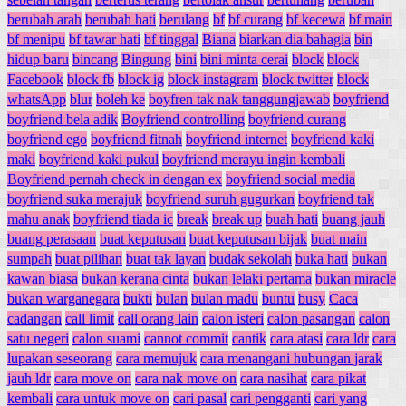
berubah arah
berubah hati
berulang
bf
bf curang
bf kecewa
bf main
bf menipu
bf tawar hati
bf tinggal
Biana
biarkan dia bahagia
bin
hidup baru
bincang
Bingung
bini
bini minta cerai
block
block
Facebook
block fb
block ig
block instagram
block twitter
block
whatsApp
blur
boleh ke
boyfren tak nak tanggungjawab
boyfriend
boyfriend bela adik
Boyfriend controlling
boyfriend curang
boyfriend ego
boyfriend fitnah
boyfriend internet
boyfriend kaki
maki
boyfriend kaki pukul
boyfriend merayu ingin kembali
Boyfriend pernah check in dengan ex
boyfriend social media
boyfriend suka merajuk
boyfriend suruh gugurkan
boyfriend tak
mahu anak
boyfriend tiada ic
break
break up
buah hati
buang jauh
buang perasaan
buat keputusan
buat keputusan bijak
buat main
sumpah
buat pilihan
buat tak layan
budak sekolah
buka hati
bukan
kawan biasa
bukan kerana cinta
bukan lelaki pertama
bukan miracle
bukan warganegara
bukti
bulan
bulan madu
buntu
busy
Caca
cadangan
call limit
call orang lain
calon isteri
calon pasangan
calon
satu negeri
calon suami
cannot commit
cantik
cara atasi
cara ldr
cara
lupakan seseorang
cara memujuk
cara menangani hubungan jarak
jauh ldr
cara move on
cara nak move on
cara nasihat
cara pikat
kembali
cara untuk move on
cari pasal
cari pengganti
cari yang