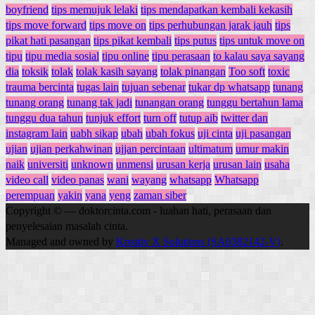
boyfriend
tips memujuk lelaki
tips mendapatkan kembali kekasih
tips move forward
tips move on
tips perhubungan jarak jauh
tips
pikat hati pasangan
tips pikat kembali
tips putus
tips untuk move on
tipu
tipu media sosial
tipu online
tipu perasaan
to kalau saya sayang
dia
toksik
tolak
tolak kasih sayang
tolak pinangan
Too soft
toxic
trauma bercinta
tugas lain
tujuan sebenar
tukar dp whatsapp
tunang
tunang orang
tunang tak jadi
tunangan orang
tunggu bertahun lama
tunggu dua tahun
tunjuk effort
turn off
tutup aib
twitter dan
instagram lain
uabh sikap
ubah
ubah fokus
uji cinta
uji pasangan
ujian
ujian perkahwinan
ujjan percintaan
ultimatum
umur makin
naik
universiti
unknown
unmensi
urusan kerja
urusan lain
usaha
video call
video panas
wani
wayang
whatsapp
Whatsapp
perempuan
yakin
yana
yeng
zaman siber
Copyright © — doktorcinta.com - luahan hati, perasaan dan
penyelesaian masalah cinta.
Managed and owned by
Kreativ X Solutions (SA0382142-V)
.