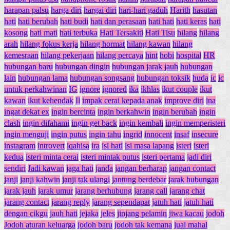
harapan palsu
harga diri
hargai diri
hari-hari gaduh
Harith
hasutan
hati
hati berubah
hati budi
hati dan perasaan
hati hati
hati keras
hati
kosong
hati mati
hati terbuka
Hati Tersakiti
Hati Tisu
hilang
hilang
arah
hilang fokus kerja
hilang hormat
hilang kawan
hilang
kemesraan
hilang pekerjaan
hilang percaya
hint
hobi
hospital
HR
hubungan baru
hubungan dingin
hubungan jarak jauh
hubungan
lain
hubungan lama
hubungan songsang
hubungan toksik
huda
ic
ic
untuk perkahwinan
IG
ignore
ignored
ika
ikhlas
ikut couple
ikut
kawan
ikut kehendak
Il
impak cerai kepada anak
improve diri
ina
ingat dekat ex
ingin bercinta
ingin berkahwin
ingin berubah
ingin
clash
ingin difahami
ingin get back
ingin kembali
ingin memperisteri
ingin menguji
ingin putus
ingin tahu
ingrid
innocent
insaf
insecure
instagram
introvert
iqahisa
ira
isi hati
isi masa lapang
isteri
isteri
kedua
isteri minta cerai
isteri mintak putus
isteri pertama
jadi diri
sendiri
Jadi kawan
jaga hati
janda
jangan berharap
jangan contact
janji
janji kahwin
janji tak ulangi
jantung berdebar
jarak hubungan
jarak jauh
jarak umur
jarang berhubung
jarang call
jarang chat
jarang contact
jarang reply
jarang sependapat
jatuh hati
jatuh hati
dengan cikgu
jauh hati
jejaka
jeles
jinjang pelamin
jiwa kacau
jodoh
Jodoh aturan keluarga
jodoh baru
jodoh tak kemana
jual mahal