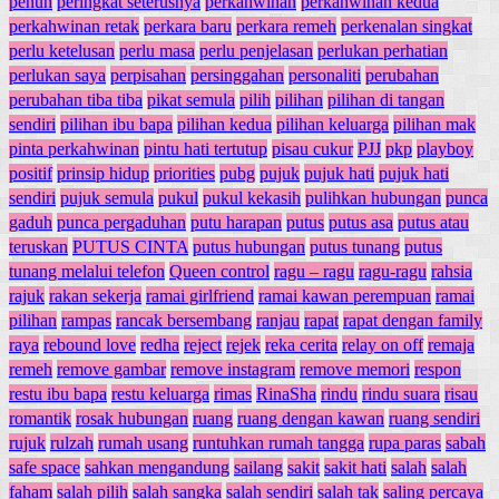
penuh
peringkat seterusnya
perkahwinan
perkahwinan kedua
perkahwinan retak
perkara baru
perkara remeh
perkenalan singkat
perlu ketelusan
perlu masa
perlu penjelasan
perlukan perhatian
perlukan saya
perpisahan
persinggahan
personaliti
perubahan
perubahan tiba tiba
pikat semula
pilih
pilihan
pilihan di tangan
sendiri
pilihan ibu bapa
pilihan kedua
pilihan keluarga
pilihan mak
pinta perkahwinan
pintu hati tertutup
pisau cukur
PJJ
pkp
playboy
positif
prinsip hidup
priorities
pubg
pujuk
pujuk hati
pujuk hati
sendiri
pujuk semula
pukul
pukul kekasih
pulihkan hubungan
punca
gaduh
punca pergaduhan
putu harapan
putus
putus asa
putus atau
teruskan
PUTUS CINTA
putus hubungan
putus tunang
putus
tunang melalui telefon
Queen control
ragu – ragu
ragu-ragu
rahsia
rajuk
rakan sekerja
ramai girlfriend
ramai kawan perempuan
ramai
pilihan
rampas
rancak bersembang
ranjau
rapat
rapat dengan family
raya
rebound love
redha
reject
rejek
reka cerita
relay on off
remaja
remeh
remove gambar
remove instagram
remove memori
respon
restu ibu bapa
restu keluarga
rimas
RinaSha
rindu
rindu suara
risau
romantik
rosak hubungan
ruang
ruang dengan kawan
ruang sendiri
rujuk
rulzah
rumah usang
runtuhkan rumah tangga
rupa paras
sabah
safe space
sahkan mengandung
sailang
sakit
sakit hati
salah
salah
faham
salah pilih
salah sangka
salah sendiri
salah tak
saling percaya