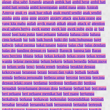
alasan
alisa sabri
Amanda
amarah
ambik hati
ambil berat
ambil hati
ambil hati semula
ambil kesempatan
ambil masa
amira
Amirah
Amsyar
anak ex
anak luar nikah
anak murid sendiri
anak sendiri
anisha
anita
anna
anne
anxiety
anxiety attack
apa kata orang
apa
yang kita mahu
aqilah
asyik marah
atikah
atiqah
attack gf
attention
awal sahaja beriya
awek gamer
awek lain
awek pubg
awin
az
bad
mood
bagi kata putus
bagi peluang
bahagia
bahasa cinta
bahasa
cinta kekasih
bai
baik
baik buruk
baiki diri
baiki hubungan
bajet
kahwin
bakal mentua
bakal tunang
balajar
balas chat
balas dendam
balas dm
banding dengan ex
bangcij
Bangcik
bangsa lain
Baran
baru bercinta
bbiana
bekas
bekas kekasih
bekas orang
bekas teman
wanita
belajar mencintai
belum bekerja
belum bersedia
belum move
on
belum sedia
benci
benda remeh
berahsia
berakhir dengan
kekecewaan
berangan
berani
berani dan yakin
berbaik
berbaik
semula
berbeza personaliti
berbeza umur
bercerai
bercinta
bercinta
dengan lelaki orang
berdamai
berdegup
berdiam diri
berdosa
bergaduh
bergelumang dengan dosa
berharap
berhati hati
beri masa
beri peluang
beri peluang memikat hati
beri ruang
berjumpa
berkahwin
berkasar
berkawan
berkenalan
berpendidikan
berpisah
bersabar
bersalah
bersangka baik
bersungguh
bertaubat
bertepuk
sebelah tangan
berterus terang
bertolak ansur
bertunang
berubah