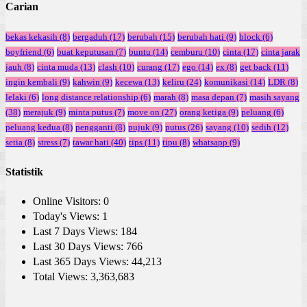
Carian
bekas kekasih
(8)
bergaduh
(17)
berubah
(15)
berubah hati
(9)
block
(6)
boyfriend
(6)
buat keputusan
(7)
buntu
(14)
cemburu
(10)
cinta
(17)
cinta jarak
jauh
(8)
cinta muda
(13)
clash
(10)
curang
(17)
ego
(14)
ex
(8)
get back
(11)
ingin kembali
(9)
kahwin
(9)
kecewa
(13)
keliru
(24)
komunikasi
(14)
LDR
(8)
lelaki
(6)
long distance relationship
(6)
marah
(8)
masa depan
(7)
masih sayang
(38)
merajuk
(9)
minta putus
(7)
move on
(27)
orang ketiga
(9)
peluang
(6)
peluang kedua
(8)
pengganti
(8)
pujuk
(9)
putus
(26)
sayang
(10)
sedih
(12)
setia
(8)
stress
(7)
tawar hati
(40)
tips
(11)
tipu
(8)
whatsapp
(9)
Statistik
Online Visitors:
0
Today's Views:
1
Last 7 Days Views:
184
Last 30 Days Views:
766
Last 365 Days Views:
44,213
Total Views:
3,363,683