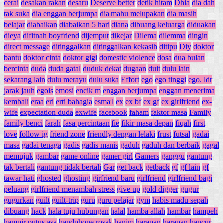
cerai
desakan rakan
desaru
Deserve better
detik hitam
Dhia
dia dah
tak suka
dia enggan berjumpa
dia mahu melupakan
dia masih
belajar
diabaikan
diabaikan 5 hari
diana
dibuang keluarga
diduakan
dieya
difitnah boyfriend
dijemput
dikejar
Dilema
dilemma
dingin
direct message
ditinggalkan
ditinggalkan kekasih
ditipu
Diy
doktor
bantu
doktor cinta
doktor gigi
domestic violence
dosa
dua bulan
bercinta
duda
duda gatal
duduk dekat
dugaan
duit
dulu lain
sekarang lain
dulu merayu
dulu suka
Effort
ego
ego tinggi
ego. ldr
jarak jauh
egois
emosi
encik m
enggan berjumpa
enggan menerima
kembali
eraa
eri
erti bahagia
esmail
ex
ex bf
ex gf
ex girlfriend
ex-
wife
expectation duda
exwife
facebook
faham
faktor masa
Family
family benci
farah
fasa percintaan
fie
fikir masa depan
fiqah
first
love
follow ig
friend zone
friendly dengan lelaki
frust
futsal
gadai
masa
gadai tenaga
gadis
gadis manis
gaduh
gaduh dan berbaik
gagal
memujuk
gambar
game online
gamer girl
Gamers
ganggu
gantung
tak bertali
gantung tidak bertali
Gar
get back
getback
gf
gf lain
gf
tawar hati
ghosted
ghosting
girfriend baru
girlfriend
girlfriend bagi
peluang
girlfriend menambah stress
give up
gold digger
gugur
gugurkan
guilt
guilt-trip
guru
guru pelajar
gym
habis madu sepah
dibuang
hack
hala tuju hubungan
halal
hamba allah
hambar
hampeh
hampir putus asa
handphone rosak
hanim
harapan
harapan hancur