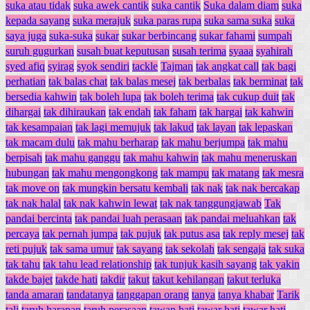
suka atau tidak
suka awek cantik
suka cantik
Suka dalam diam
suka
kepada sayang
suka merajuk
suka paras rupa
suka sama suka
suka
saya juga
suka-suka
sukar
sukar berbincang
sukar fahami
sumpah
suruh gugurkan
susah buat keputusan
susah terima
syaaa
syahirah
syed afiq
syirag
syok sendiri
tackle
Tajman
tak angkat call
tak bagi
perhatian
tak balas chat
tak balas mesej
tak berbalas
tak berminat
tak
bersedia kahwin
tak boleh lupa
tak boleh terima
tak cukup duit
tak
dihargai
tak dihiraukan
tak endah
tak faham
tak hargai
tak kahwin
tak kesampaian
tak lagi memujuk
tak lakud
tak layan
tak lepaskan
tak macam dulu
tak mahu berharap
tak mahu berjumpa
tak mahu
berpisah
tak mahu ganggu
tak mahu kahwin
tak mahu meneruskan
hubungan
tak mahu mengongkong
tak mampu
tak matang
tak mesra
tak move on
tak mungkin bersatu kembali
tak nak
tak nak bercakap
tak nak halal
tak nak kahwin lewat
tak nak tanggungjawab
Tak
pandai bercinta
tak pandai luah perasaan
tak pandai meluahkan
tak
percaya
tak pernah jumpa
tak pujuk
tak putus asa
tak reply mesej
tak
reti pujuk
tak sama umur
tak sayang
tak sekolah
tak sengaja
tak suka
tak tahu
tak tahu lead relationship
tak tunjuk kasih sayang
tak yakin
takde bajet
takde hati
takdir
takut
takut kehilangan
takut terluka
tanda amaran
tandatanya
tanggapan orang
tanya
tanya khabar
Tarik
tali
taruh harapan
taruh perasaan
tawan hati
tawar hati
tawar hati