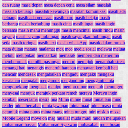
dan ruang
masa depan
masa depan ceria
masa silam
masalah
masalah keluarga
masalah kewangan
masalah komunikasi
masih ada
peluang
masih ada perasaan
masih baru
masih belajar
masih
berharap
masih berhubung
masih cinta
masih ingat
masih ingin
bersama
masih mahu menunggu
masih mencintai
masih rindu
masih
sayang
masih sayang hubungan
masih sayangkan hubungan
masih
setia
masih teringat
masih text
masih whatsApp
masuk dalam rumah
mata duitan
matang
matlamat
mcg
mco
media sosial
melawat
meluat
melulu
melupakan
memaafkan
memasak
memberi dan menerima
memberontak
memilih pasangan
memori
memujuk
menambah stress
menangi hati
menangis
menaruh harapan
menawan kembali hati
mencair
mendesak
mengabaikan
mengadu
mengaku
mengaku
kesalahan
mengalah
mengamuk
mengandung
mengganti cinta
mengongkong
mengusik
menipu
menipu umur
menjauh
menunggu
menyesal
merajuk
merajuk perkara remeh
merayu
Merayu ingin
kembali
mesej lama
mesra
mia
Mima
mimie
minat
minat lain
mind
reader
minta bersabar
minta jawapan
minta maaf
minta masa
minta
petunjuk
minta putus
minta ruang
minta tunggu
miri
miskin
mizza
Mobile Legend
move on
msg
muallaf
muda mudi
mudah melupakan
muhammad hassan
Muhammad Syazwan
muhasabah
mula bosan