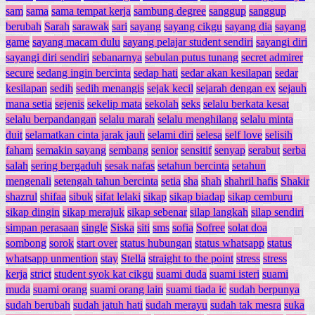
sam
sama
sama tempat kerja
sambung degree
sanggup
sanggup
berubah
Sarah
sarawak
sari
sayang
sayang cikgu
sayang dia
sayang
game
sayang macam dulu
sayang pelajar student sendiri
sayangi diri
sayangi diri sendiri
sebanarnya
sebulan putus tunang
secret admirer
secure
sedang ingin bercinta
sedap hati
sedar akan kesilapan
sedar
kesilapan
sedih
sedih menangis
sejak kecil
sejarah dengan ex
sejauh
mana setia
sejenis
sekelip mata
sekolah
seks
selalu berkata kesat
selalu berpandangan
selalu marah
selalu menghilang
selalu minta
duit
selamatkan cinta jarak jauh
selami diri
selesa
self love
selisih
faham
semakin sayang
sembang
senior
sensitif
senyap
serabut
serba
salah
sering bergaduh
sesak nafas
setahun bercinta
setahun
mengenali
setengah tahun bercinta
setia
sha
shah
shahril hafis
Shakir
shazrul
shifaa
sibuk
sifat lelaki
sikap
sikap biadap
sikap cemburu
sikap dingin
sikap merajuk
sikap sebenar
silap langkah
silap sendiri
simpan perasaan
single
Siska
siti
sms
sofia
Sofree
solat doa
sombong
sorok
start over
status hubungan
status whatsapp
status
whatsapp unmention
stay
Stella
straight to the point
stress
stress
kerja
strict
student syok kat cikgu
suami duda
suami isteri
suami
muda
suami orang
suami orang lain
suami tiada ic
sudah berpunya
sudah berubah
sudah jatuh hati
sudah merayu
sudah tak mesra
suka