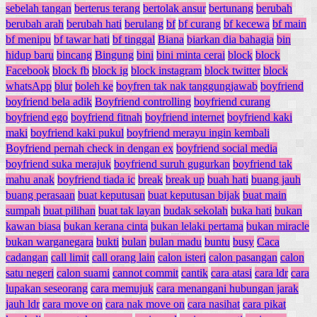
sebelah tangan
berterus terang
bertolak ansur
bertunang
berubah
berubah arah
berubah hati
berulang
bf
bf curang
bf kecewa
bf main
bf menipu
bf tawar hati
bf tinggal
Biana
biarkan dia bahagia
bin
hidup baru
bincang
Bingung
bini
bini minta cerai
block
block
Facebook
block fb
block ig
block instagram
block twitter
block
whatsApp
blur
boleh ke
boyfren tak nak tanggungjawab
boyfriend
boyfriend bela adik
Boyfriend controlling
boyfriend curang
boyfriend ego
boyfriend fitnah
boyfriend internet
boyfriend kaki
maki
boyfriend kaki pukul
boyfriend merayu ingin kembali
Boyfriend pernah check in dengan ex
boyfriend social media
boyfriend suka merajuk
boyfriend suruh gugurkan
boyfriend tak
mahu anak
boyfriend tiada ic
break
break up
buah hati
buang jauh
buang perasaan
buat keputusan
buat keputusan bijak
buat main
sumpah
buat pilihan
buat tak layan
budak sekolah
buka hati
bukan
kawan biasa
bukan kerana cinta
bukan lelaki pertama
bukan miracle
bukan warganegara
bukti
bulan
bulan madu
buntu
busy
Caca
cadangan
call limit
call orang lain
calon isteri
calon pasangan
calon
satu negeri
calon suami
cannot commit
cantik
cara atasi
cara ldr
cara
lupakan seseorang
cara memujuk
cara menangani hubungan jarak
jauh ldr
cara move on
cara nak move on
cara nasihat
cara pikat