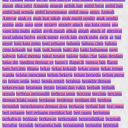
alasan
alisa sabri
Amanda
amarah
ambik hati
ambil berat
ambil hati
ambil hati semula
ambil kesempatan
ambil masa
amira
Amirah
Amsyar
anak ex
anak luar nikah
anak murid sendiri
anak sendiri
anisha
anita
anna
anne
anxiety
anxiety attack
apa kata orang
apa
yang kita mahu
aqilah
asyik marah
atikah
atiqah
attack gf
attention
awal sahaja beriya
awek gamer
awek lain
awek pubg
awin
az
bad
mood
bagi kata putus
bagi peluang
bahagia
bahasa cinta
bahasa
cinta kekasih
bai
baik
baik buruk
baiki diri
baiki hubungan
bajet
kahwin
bakal mentua
bakal tunang
balajar
balas chat
balas dendam
balas dm
banding dengan ex
bangcij
Bangcik
bangsa lain
Baran
baru bercinta
bbiana
bekas
bekas kekasih
bekas orang
bekas teman
wanita
belajar mencintai
belum bekerja
belum bersedia
belum move
on
belum sedia
benci
benda remeh
berahsia
berakhir dengan
kekecewaan
berangan
berani
berani dan yakin
berbaik
berbaik
semula
berbeza personaliti
berbeza umur
bercerai
bercinta
bercinta
dengan lelaki orang
berdamai
berdegup
berdiam diri
berdosa
bergaduh
bergelumang dengan dosa
berharap
berhati hati
beri masa
beri peluang
beri peluang memikat hati
beri ruang
berjumpa
berkahwin
berkasar
berkawan
berkenalan
berpendidikan
berpisah
bersabar
bersalah
bersangka baik
bersungguh
bertaubat
bertepuk