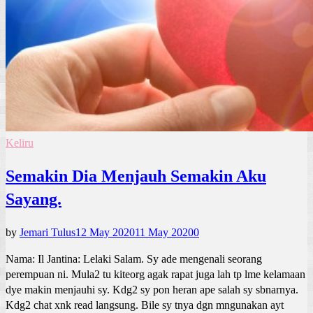
Keliru
Semakin Dia Menjauh Semakin Aku
Sayang.
by
Jemari Tulus
12 May 2020
11 May 2020
0
Nama: Il Jantina: Lelaki Salam. Sy ade mengenali seorang
perempuan ni. Mula2 tu kiteorg agak rapat juga lah tp lme kelamaan
dye makin menjauhi sy. Kdg2 sy pon heran ape salah sy sbnarnya.
Kdg2 chat xnk read langsung. Bile sy tnya dgn mngunakan ayt