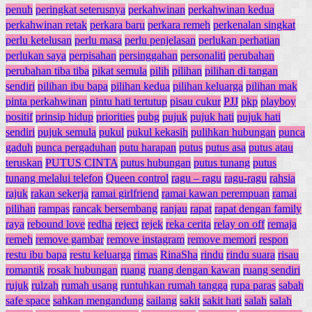
penuh
peringkat seterusnya
perkahwinan
perkahwinan kedua
perkahwinan retak
perkara baru
perkara remeh
perkenalan singkat
perlu ketelusan
perlu masa
perlu penjelasan
perlukan perhatian
perlukan saya
perpisahan
persinggahan
personaliti
perubahan
perubahan tiba tiba
pikat semula
pilih
pilihan
pilihan di tangan
sendiri
pilihan ibu bapa
pilihan kedua
pilihan keluarga
pilihan mak
pinta perkahwinan
pintu hati tertutup
pisau cukur
PJJ
pkp
playboy
positif
prinsip hidup
priorities
pubg
pujuk
pujuk hati
pujuk hati
sendiri
pujuk semula
pukul
pukul kekasih
pulihkan hubungan
punca
gaduh
punca pergaduhan
putu harapan
putus
putus asa
putus atau
teruskan
PUTUS CINTA
putus hubungan
putus tunang
putus
tunang melalui telefon
Queen control
ragu – ragu
ragu-ragu
rahsia
rajuk
rakan sekerja
ramai girlfriend
ramai kawan perempuan
ramai
pilihan
rampas
rancak bersembang
ranjau
rapat
rapat dengan family
raya
rebound love
redha
reject
rejek
reka cerita
relay on off
remaja
remeh
remove gambar
remove instagram
remove memori
respon
restu ibu bapa
restu keluarga
rimas
RinaSha
rindu
rindu suara
risau
romantik
rosak hubungan
ruang
ruang dengan kawan
ruang sendiri
rujuk
rulzah
rumah usang
runtuhkan rumah tangga
rupa paras
sabah
safe space
sahkan mengandung
sailang
sakit
sakit hati
salah
salah