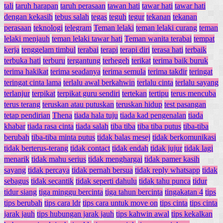
tali
taruh harapan
taruh perasaan
tawan hati
tawar hati
tawar hati
dengan kekasih
tebus salah
tegas
teguh
tegur
tekanan
tekanan
perasaan
teknologi
telegram
Teman lelaki
teman lelaki curang
teman
lelaki menjauh
teman lelaki tawar hati
Teman wanita terabai
tempat
kerja
tenggelam timbul
terabai
terapi
terapi diri
terasa hati
terbaik
terbuka hati
terburu
tergantung
terhegeh
terikat
terima baik buruk
terima hakikat
terima seadanya
terima semula
terima takdir
teringat
teringat cinta lama
terlalu awal berkahwin
terlalu cinta
terlalu sayang
terlanjur
terpikat
terpikat guru sendiri
tertekan
tertipu
terus mencuba
terus terang
teruskan atau putuskan
teruskan hidup
test pasangan
tetap pendirian
Thena
tiada hala tuju
tiada kad pengenalan
tiada
khabar
tiada rasa cinta
tiada salah
tiba tiba
tiba tiba putus
tiba-tiba
berubah
tiba-tiba minta putus
tidak balas mesej
tidak berkomunikasi
tidak berterus-terang
tidak contact
tidak endah
tidak jujur
tidak lagi
menarik
tidak mahu serius
tidak menghargai
tidak pamer kasih
sayang
tidak percaya
tidak pernah bersua
tidak reply whatsapp
tidak
sebagus
tidak secantik
tidak seperti dahulu
tidak tahu punca
tidur
tidur siang
tiga minggu bercinta
tiga tahun bercinta
tingakatan 4
tips
tips berubah
tips cara ldr
tips cara untuk move on
tips cinta
tips cinta
jarak jauh
tips hubungan jarak jauh
tips kahwin awal
tips kekalkan