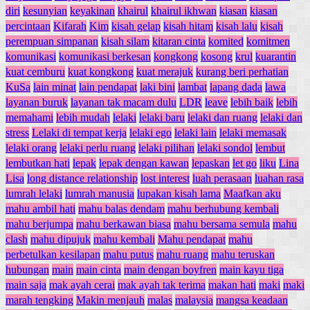
diri
kesunyian
keyakinan
khairul
khairul ikhwan
kiasan
kiasan
percintaan
Kifarah
Kim
kisah gelap
kisah hitam
kisah lalu
kisah
perempuan simpanan
kisah silam
kitaran cinta
komited
komitmen
komunikasi
komunikasi berkesan
kongkong
kosong
krul
kuarantin
kuat cemburu
kuat kongkong
kuat merajuk
kurang beri perhatian
KuSa
lain minat
lain pendapat
laki bini
lambat
lapang dada
lawa
layanan buruk
layanan tak macam dulu
LDR
leave
lebih baik
lebih
memahami
lebih mudah
lelaki
lelaki baru
lelaki dan ruang
lelaki dan
stress
Lelaki di tempat kerja
lelaki ego
lelaki lain
lelaki memasak
lelaki orang
lelaki perlu ruang
lelaki pilihan
lelaki sondol
lembut
lembutkan hati
lepak
lepak dengan kawan
lepaskan
let go
liku
Lina
Lisa
long distance relationship
lost interest
luah perasaan
luahan rasa
lumrah lelaki
lumrah manusia
lupakan kisah lama
Maafkan aku
mahu ambil hati
mahu balas dendam
mahu berhubung kembali
mahu berjumpa
mahu berkawan biasa
mahu bersama semula
mahu
clash
mahu dipujuk
mahu kembali
Mahu pendapat
mahu
perbetulkan kesilapan
mahu putus
mahu ruang
mahu teruskan
hubungan
main
main cinta
main dengan boyfren
main kayu tiga
main saja
mak ayah cerai
mak ayah tak terima
makan hati
maki
maki
marah tengking
Makin menjauh
malas
malaysia
mangsa keadaan