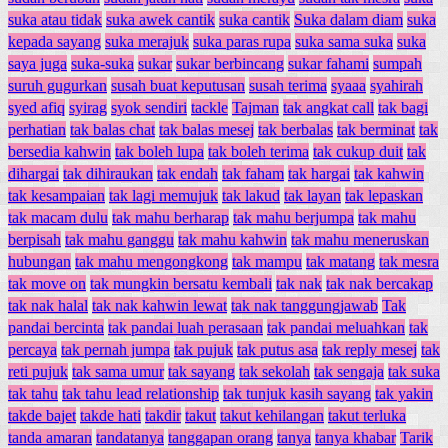
suka atau tidak
suka awek cantik
suka cantik
Suka dalam diam
suka
kepada sayang
suka merajuk
suka paras rupa
suka sama suka
suka
saya juga
suka-suka
sukar
sukar berbincang
sukar fahami
sumpah
suruh gugurkan
susah buat keputusan
susah terima
syaaa
syahirah
syed afiq
syirag
syok sendiri
tackle
Tajman
tak angkat call
tak bagi
perhatian
tak balas chat
tak balas mesej
tak berbalas
tak berminat
tak
bersedia kahwin
tak boleh lupa
tak boleh terima
tak cukup duit
tak
dihargai
tak dihiraukan
tak endah
tak faham
tak hargai
tak kahwin
tak kesampaian
tak lagi memujuk
tak lakud
tak layan
tak lepaskan
tak macam dulu
tak mahu berharap
tak mahu berjumpa
tak mahu
berpisah
tak mahu ganggu
tak mahu kahwin
tak mahu meneruskan
hubungan
tak mahu mengongkong
tak mampu
tak matang
tak mesra
tak move on
tak mungkin bersatu kembali
tak nak
tak nak bercakap
tak nak halal
tak nak kahwin lewat
tak nak tanggungjawab
Tak
pandai bercinta
tak pandai luah perasaan
tak pandai meluahkan
tak
percaya
tak pernah jumpa
tak pujuk
tak putus asa
tak reply mesej
tak
reti pujuk
tak sama umur
tak sayang
tak sekolah
tak sengaja
tak suka
tak tahu
tak tahu lead relationship
tak tunjuk kasih sayang
tak yakin
takde bajet
takde hati
takdir
takut
takut kehilangan
takut terluka
tanda amaran
tandatanya
tanggapan orang
tanya
tanya khabar
Tarik