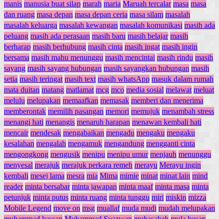
manis
manusia buat silap
marah
maria
Maruah tercalar
masa
masa
dan ruang
masa depan
masa depan ceria
masa silam
masalah
masalah keluarga
masalah kewangan
masalah komunikasi
masih ada
peluang
masih ada perasaan
masih baru
masih belajar
masih
berharap
masih berhubung
masih cinta
masih ingat
masih ingin
bersama
masih mahu menunggu
masih mencintai
masih rindu
masih
sayang
masih sayang hubungan
masih sayangkan hubungan
masih
setia
masih teringat
masih text
masih whatsApp
masuk dalam rumah
mata duitan
matang
matlamat
mcg
mco
media sosial
melawat
meluat
melulu
melupakan
memaafkan
memasak
memberi dan menerima
memberontak
memilih pasangan
memori
memujuk
menambah stress
menangi hati
menangis
menaruh harapan
menawan kembali hati
mencair
mendesak
mengabaikan
mengadu
mengaku
mengaku
kesalahan
mengalah
mengamuk
mengandung
mengganti cinta
mengongkong
mengusik
menipu
menipu umur
menjauh
menunggu
menyesal
merajuk
merajuk perkara remeh
merayu
Merayu ingin
kembali
mesej lama
mesra
mia
Mima
mimie
minat
minat lain
mind
reader
minta bersabar
minta jawapan
minta maaf
minta masa
minta
petunjuk
minta putus
minta ruang
minta tunggu
miri
miskin
mizza
Mobile Legend
move on
msg
muallaf
muda mudi
mudah melupakan
muhammad hassan
Muhammad Syazwan
muhasabah
mula bosan