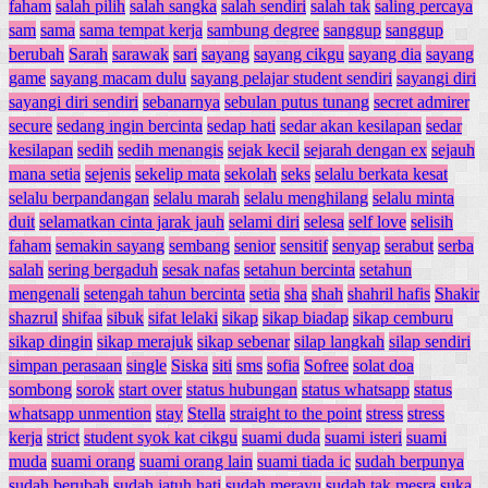
faham
salah pilih
salah sangka
salah sendiri
salah tak
saling percaya
sam
sama
sama tempat kerja
sambung degree
sanggup
sanggup
berubah
Sarah
sarawak
sari
sayang
sayang cikgu
sayang dia
sayang
game
sayang macam dulu
sayang pelajar student sendiri
sayangi diri
sayangi diri sendiri
sebanarnya
sebulan putus tunang
secret admirer
secure
sedang ingin bercinta
sedap hati
sedar akan kesilapan
sedar
kesilapan
sedih
sedih menangis
sejak kecil
sejarah dengan ex
sejauh
mana setia
sejenis
sekelip mata
sekolah
seks
selalu berkata kesat
selalu berpandangan
selalu marah
selalu menghilang
selalu minta
duit
selamatkan cinta jarak jauh
selami diri
selesa
self love
selisih
faham
semakin sayang
sembang
senior
sensitif
senyap
serabut
serba
salah
sering bergaduh
sesak nafas
setahun bercinta
setahun
mengenali
setengah tahun bercinta
setia
sha
shah
shahril hafis
Shakir
shazrul
shifaa
sibuk
sifat lelaki
sikap
sikap biadap
sikap cemburu
sikap dingin
sikap merajuk
sikap sebenar
silap langkah
silap sendiri
simpan perasaan
single
Siska
siti
sms
sofia
Sofree
solat doa
sombong
sorok
start over
status hubungan
status whatsapp
status
whatsapp unmention
stay
Stella
straight to the point
stress
stress
kerja
strict
student syok kat cikgu
suami duda
suami isteri
suami
muda
suami orang
suami orang lain
suami tiada ic
sudah berpunya
sudah berubah
sudah jatuh hati
sudah merayu
sudah tak mesra
suka