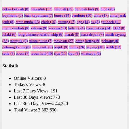
bekas kekasih
(8)
bergaduh
(17)
berubah
(15)
berubah hati
(9)
block
(6)
boyfriend
(6)
buat keputusan
(7)
buntu
(14)
cemburu
(10)
cinta
(17)
cinta jarak
jauh
(8)
cinta muda
(13)
clash
(10)
curang
(17)
ego
(14)
ex
(8)
get back
(11)
ingin kembali
(9)
kahwin
(9)
kecewa
(13)
keliru
(24)
komunikasi
(14)
LDR
(8)
lelaki
(6)
long distance relationship
(6)
marah
(8)
masa depan
(7)
masih sayang
(38)
merajuk
(9)
minta putus
(7)
move on
(27)
orang ketiga
(9)
peluang
(6)
peluang kedua
(8)
pengganti
(8)
pujuk
(9)
putus
(26)
sayang
(10)
sedih
(12)
setia
(8)
stress
(7)
tawar hati
(40)
tips
(11)
tipu
(8)
whatsapp
(9)
Statistik
Online Visitors:
0
Today's Views:
8
Last 7 Days Views:
191
Last 30 Days Views:
773
Last 365 Days Views:
44,220
Total Views:
3,363,690