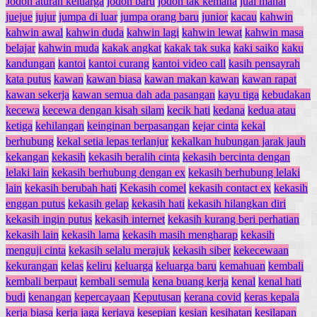
Jodoh aturan keluarga
jodoh baru
jodoh tak kemana
jual mahal
juejue
jujur
jumpa di luar
jumpa orang baru
junior
kacau
kahwin
kahwin awal
kahwin duda
kahwin lagi
kahwin lewat
kahwin masa
belajar
kahwin muda
kakak angkat
kakak tak suka
kaki saiko
kaku
kandungan
kantoi
kantoi curang
kantoi video call
kasih pensayrah
kata putus
kawan
kawan biasa
kawan makan kawan
kawan rapat
kawan sekerja
kawan semua dah ada pasangan
kayu tiga
kebudakan
kecewa
kecewa dengan kisah silam
kecik hati
kedana
kedua atau
ketiga
kehilangan
keinginan berpasangan
kejar cinta
kekal
berhubung
kekal setia lepas terlanjur
kekalkan hubungan jarak jauh
kekangan
kekasih
kekasih beralih cinta
kekasih bercinta dengan
lelaki lain
kekasih berhubung dengan ex
kekasih berhubung lelaki
lain
kekasih berubah hati
Kekasih comel
kekasih contact ex
kekasih
enggan putus
kekasih gelap
kekasih hati
kekasih hilangkan diri
kekasih ingin putus
kekasih internet
kekasih kurang beri perhatian
kekasih lain
kekasih lama
kekasih masih mengharap
kekasih
menguji cinta
kekasih selalu merajuk
kekasih siber
kekecewaan
kekurangan
kelas
keliru
keluarga
keluarga baru
kemahuan
kembali
kembali berpaut
kembali semula
kena buang kerja
kenal
kenal hati
budi
kenangan
kepercayaan
Keputusan
kerana covid
keras kepala
kerja biasa
kerja jaga
kerjaya
kesepian
kesian
kesihatan
kesilapan