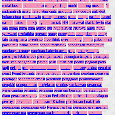
mulai bosan
mulakan chat
mungkir janji
murid
murung
mustafa
N
nadzirah ali
nafsu
nafsu atau cinta
nak cinta
nak couple
nak duit
bukan cinta
nak kahwin
nak tegur crush
nama
nangis
nasihat
nasrul
nasuha
natasha
nelz jr
ngam atau tak
NH
niat awal
niat kahwin
niat
lain
nikah
nima
nina
numie
nur
Nur Aisyah
NurSya
nurul
nurul
syazwani
nzulaikha
operate
orang
orang dulu
orang ketiga
orang
lain
orang lama
overdose
Overthink
overthinking
pahala
paksa cerai
paksa rela
panas baran
pandai memasak
pandangan masayrakat
pandangan orang
panduan kahwin awal
papa
pasangan ego
pasangan lebih muda
pasangan sabah
pasangan tanpa ic
pasangan
tiada kad pengenalan
pasrah
pasti
Patah hati
peduli
pegang pada
janji
pelajar
pelajaran lebih penting
peluang
peluang kedua
penakut
penat
Penat bercinta
penat bergaduh
pencerahan
pendam perasaan
pendapat
penderaan emosi
pendirian
pengganti
pengkhianatan
pengkid
pengorbanan
penjelasan
pentingkan kawan
perampas
Perancangan
perangai
perasaan
perasaan bersalah
perasaan dalam
diam
perasaan sayang
perasan
Perbaiki diri
perbetulkan kesilapan
percaya
percintaan
percintaan 10 tahun
percintaan jarak jauh
perempuan
perempuan ego
Perempuan lain
perempuan simpanan
perempuan tua
perempuan tua lelaki muda
perhatian
perhatian