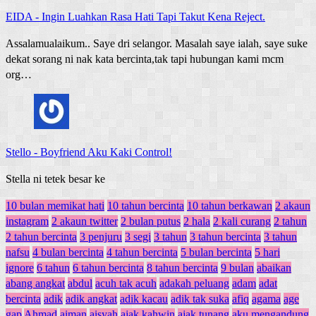
EIDA
-
Ingin Luahkan Rasa Hati Tapi Takut Kena Reject.
Assalamualaikum.. Saye dri selangor. Masalah saye ialah, saye suke
dekat sorang ni nak kata bercinta,tak tapi hubungan kami mcm
org…
Stello
-
Boyfriend Aku Kaki Control!
Stella ni tetek besar ke
10 bulan memikat hati
10 tahun bercinta
10 tahun berkawan
2 akaun
instagram
2 akaun twitter
2 bulan putus
2 hala
2 kali curang
2 tahun
2 tahun bercinta
3 penjuru
3 segi
3 tahun
3 tahun bercinta
3 tahun
nafsu
4 bulan bercinta
4 tahun bercinta
5 bulan bercinta
5 hari
ignore
6 tahun
6 tahun bercinta
8 tahun bercinta
9 bulan
abaikan
abang angkat
abdul
acuh tak acuh
adakah peluang
adam
adat
bercinta
adik
adik angkat
adik kacau
adik tak suka
afiq
agama
age
gap
Ahmad
aiman
aisyah
ajak kahwin
ajak tunang
aku mengandung