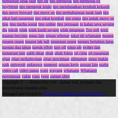
hubungan jarak jauh
tips ldr
tips memujuk
tips memujuk ex
boyfriend
tips memujuk lelaki
tips mendapatkan kembali kekasih
tips move forward
tips move on
tips perhubungan jarak jauh
tips
pikat hati pasangan
tips pikat kembali
tips putus
tips untuk move on
tipu
tipu media sosial
tipu online
tipu perasaan
to kalau saya sayang
dia
toksik
tolak
tolak kasih sayang
tolak pinangan
Too soft
toxic
trauma bercinta
tugas lain
tujuan sebenar
tukar dp whatsapp
tunang
tunang orang
tunang tak jadi
tunangan orang
tunggu bertahun lama
tunggu dua tahun
tunjuk effort
turn off
tutup aib
twitter dan
instagram lain
uabh sikap
ubah
ubah fokus
uji cinta
uji pasangan
ujian
ujian perkahwinan
ujjan percintaan
ultimatum
umur makin
naik
universiti
unknown
unmensi
urusan kerja
urusan lain
usaha
video call
video panas
wani
wayang
whatsapp
Whatsapp
perempuan
yakin
yana
yeng
zaman siber
Copyright © — doktorcinta.com - luahan hati, perasaan dan
penyelesaian masalah cinta.
Managed and owned by
Kreativ X Solutions (SA0382142-V)
.