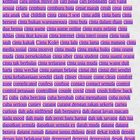
kembali
cara untuk move on
cari pasal
cari pengganti
cari yang
sesuai
celaru
cemburu
cemburu buta
cepat marah
cerah
cerai
cerai
ada anak
chat
childish
cinta
cinta 3 segi
cinta adik
cinta baru
cinta
bersegi
cinta bukan warganegara
cinta buta
cinta dalam diam
cinta
dua benua
cinta game
cinta game online
cinta guru pelajar
cinta
ikhlas
cinta ikut kawan
cinta internet
cinta isteri orang
cinta jarak
jauh
cinta kakak
Cinta Kolej
cinta lalu
cinta lama
cinta matang
cinta
media sosial
cinta monyet
cinta muda
cinta muka buku
cinta orang
muda
cinta persekolahan
cinta siber
cinta student
cinta suami orang
cinta tak berbalas
cinta terlarang
cinta usia muda
cinta wang duit
harta
cinta wechat
cinta zaman belajar
cintai diri
cintai diri sendiri
cipta kebahagiaan sendiri
clash
clingy
closure
come clean
comfort
zone
complicated
confess
confuse
contact
contact semula
control
control perasaan
controlling
couple
covid
crush
crush follow back
IG
cuba
cuba bercinta
cuba berubah
cuba memahami
cuba pujuk
cuba serious
cuniey
curang
curang dengan rakan sekerja
curiga
curious
dah ada girlfriend
dah berpunya
dah dapat layan macam
tiada mood
dah main
dah pergi baru hargai
dah tak sayang
dah tua
dapatkan semula
dapatkan semula ex
darah muda
datang
datang
beraya
datang rumah
datang tanpa diduga
degil
dekat jodoh
dengki
depan lain belakang lain
depressed
depressi
depression
desak
desak