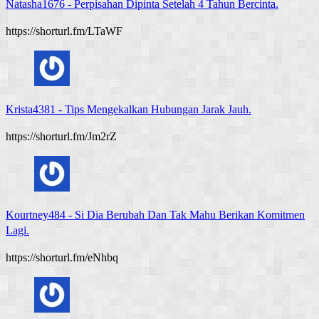
Natasha1676
-
Perpisahan Dipinta Setelah 4 Tahun Bercinta.
https://shorturl.fm/LTaWF
Krista4381
-
Tips Mengekalkan Hubungan Jarak Jauh.
https://shorturl.fm/Jm2rZ
Kourtney484
-
Si Dia Berubah Dan Tak Mahu Berikan Komitmen
Lagi.
https://shorturl.fm/eNhbq