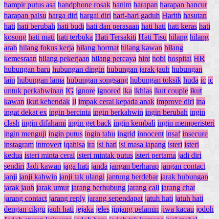
hampir putus asa
handphone rosak
hanim
harapan
harapan hancur
harapan palsu
harga diri
hargai diri
hari-hari gaduh
Harith
hasutan
hati
hati berubah
hati budi
hati dan perasaan
hati hati
hati keras
hati
kosong
hati mati
hati terbuka
Hati Tersakiti
Hati Tisu
hilang
hilang
arah
hilang fokus kerja
hilang hormat
hilang kawan
hilang
kemesraan
hilang pekerjaan
hilang percaya
hint
hobi
hospital
HR
hubungan baru
hubungan dingin
hubungan jarak jauh
hubungan
lain
hubungan lama
hubungan songsang
hubungan toksik
huda
ic
ic
untuk perkahwinan
IG
ignore
ignored
ika
ikhlas
ikut couple
ikut
kawan
ikut kehendak
Il
impak cerai kepada anak
improve diri
ina
ingat dekat ex
ingin bercinta
ingin berkahwin
ingin berubah
ingin
clash
ingin difahami
ingin get back
ingin kembali
ingin memperisteri
ingin menguji
ingin putus
ingin tahu
ingrid
innocent
insaf
insecure
instagram
introvert
iqahisa
ira
isi hati
isi masa lapang
isteri
isteri
kedua
isteri minta cerai
isteri mintak putus
isteri pertama
jadi diri
sendiri
Jadi kawan
jaga hati
janda
jangan berharap
jangan contact
janji
janji kahwin
janji tak ulangi
jantung berdebar
jarak hubungan
jarak jauh
jarak umur
jarang berhubung
jarang call
jarang chat
jarang contact
jarang reply
jarang sependapat
jatuh hati
jatuh hati
dengan cikgu
jauh hati
jejaka
jeles
jinjang pelamin
jiwa kacau
jodoh