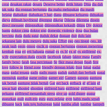
cerai
desakan rakan
desaru
Deserve better
detik hitam
Dhia
dia dah
tak suka
dia enggan berjumpa
dia mahu melupakan
dia masih
belajar
diabaikan
diabaikan 5 hari
diana
dibuang keluarga
diduakan
dieya
difitnah boyfriend
dijemput
dikejar
Dilema
dilemma
dingin
direct message
ditinggalkan
ditinggalkan kekasih
ditipu
Diy
doktor
bantu
doktor cinta
doktor gigi
domestic violence
dosa
dua bulan
bercinta
duda
duda gatal
duduk dekat
dugaan
duit
dulu lain
sekarang lain
dulu merayu
dulu suka
Effort
ego
ego tinggi
ego. ldr
jarak jauh
egois
emosi
encik m
enggan berjumpa
enggan menerima
kembali
eraa
eri
erti bahagia
esmail
ex
ex bf
ex gf
ex girlfriend
ex-
wife
expectation duda
exwife
facebook
faham
faktor masa
Family
family benci
farah
fasa percintaan
fie
fikir masa depan
fiqah
first
love
follow ig
friend zone
friendly dengan lelaki
frust
futsal
gadai
masa
gadai tenaga
gadis
gadis manis
gaduh
gaduh dan berbaik
gagal
memujuk
gambar
game online
gamer girl
Gamers
ganggu
gantung
tak bertali
gantung tidak bertali
Gar
get back
getback
gf
gf lain
gf
tawar hati
ghosted
ghosting
girfriend baru
girlfriend
girlfriend bagi
peluang
girlfriend menambah stress
give up
gold digger
gugur
gugurkan
guilt
guilt-trip
guru
guru pelajar
gym
habis madu sepah
dibuang
hack
hala tuju hubungan
halal
hamba allah
hambar
hampeh