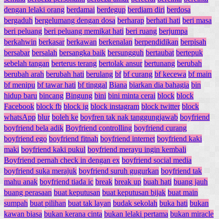
dengan lelaki orang
berdamai
berdegup
berdiam diri
berdosa
bergaduh
bergelumang dengan dosa
berharap
berhati hati
beri masa
beri peluang
beri peluang memikat hati
beri ruang
berjumpa
berkahwin
berkasar
berkawan
berkenalan
berpendidikan
berpisah
bersabar
bersalah
bersangka baik
bersungguh
bertaubat
bertepuk
sebelah tangan
berterus terang
bertolak ansur
bertunang
berubah
berubah arah
berubah hati
berulang
bf
bf curang
bf kecewa
bf main
bf menipu
bf tawar hati
bf tinggal
Biana
biarkan dia bahagia
bin
hidup baru
bincang
Bingung
bini
bini minta cerai
block
block
Facebook
block fb
block ig
block instagram
block twitter
block
whatsApp
blur
boleh ke
boyfren tak nak tanggungjawab
boyfriend
boyfriend bela adik
Boyfriend controlling
boyfriend curang
boyfriend ego
boyfriend fitnah
boyfriend internet
boyfriend kaki
maki
boyfriend kaki pukul
boyfriend merayu ingin kembali
Boyfriend pernah check in dengan ex
boyfriend social media
boyfriend suka merajuk
boyfriend suruh gugurkan
boyfriend tak
mahu anak
boyfriend tiada ic
break
break up
buah hati
buang jauh
buang perasaan
buat keputusan
buat keputusan bijak
buat main
sumpah
buat pilihan
buat tak layan
budak sekolah
buka hati
bukan
kawan biasa
bukan kerana cinta
bukan lelaki pertama
bukan miracle