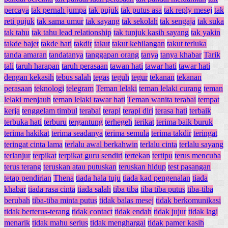
percaya
tak pernah jumpa
tak pujuk
tak putus asa
tak reply mesej
tak
reti pujuk
tak sama umur
tak sayang
tak sekolah
tak sengaja
tak suka
tak tahu
tak tahu lead relationship
tak tunjuk kasih sayang
tak yakin
takde bajet
takde hati
takdir
takut
takut kehilangan
takut terluka
tanda amaran
tandatanya
tanggapan orang
tanya
tanya khabar
Tarik
tali
taruh harapan
taruh perasaan
tawan hati
tawar hati
tawar hati
dengan kekasih
tebus salah
tegas
teguh
tegur
tekanan
tekanan
perasaan
teknologi
telegram
Teman lelaki
teman lelaki curang
teman
lelaki menjauh
teman lelaki tawar hati
Teman wanita terabai
tempat
kerja
tenggelam timbul
terabai
terapi
terapi diri
terasa hati
terbaik
terbuka hati
terburu
tergantung
terhegeh
terikat
terima baik buruk
terima hakikat
terima seadanya
terima semula
terima takdir
teringat
teringat cinta lama
terlalu awal berkahwin
terlalu cinta
terlalu sayang
terlanjur
terpikat
terpikat guru sendiri
tertekan
tertipu
terus mencuba
terus terang
teruskan atau putuskan
teruskan hidup
test pasangan
tetap pendirian
Thena
tiada hala tuju
tiada kad pengenalan
tiada
khabar
tiada rasa cinta
tiada salah
tiba tiba
tiba tiba putus
tiba-tiba
berubah
tiba-tiba minta putus
tidak balas mesej
tidak berkomunikasi
tidak berterus-terang
tidak contact
tidak endah
tidak jujur
tidak lagi
menarik
tidak mahu serius
tidak menghargai
tidak pamer kasih