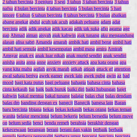
2 tahun bercinta
3 penjuru
3 segi
3 tahun
3 tahun bercinta
3 tahun
nafsu
4 bulan bercinta
4 tahun bercinta
5 bulan bercinta
5 hari
ignore
6 tahun
6 tahun bercinta
8 tahun bercinta
9 bulan
abaikan
abang angkat
abdul
acuh tak acuh
adakah peluang
adam
adat
bercinta
adik
adik angkat
adik kacau
adik tak suka
afiq
agama
age
gap
Ahmad
aiman
aisyah
ajak kahwin
ajak tunang
aku mengandung
alasan
alisa sabri
Amanda
amarah
ambik hati
ambil berat
ambil hati
ambil hati semula
ambil kesempatan
ambil masa
amira
Amirah
Amsyar
anak ex
anak luar nikah
anak murid sendiri
anak sendiri
anisha
anita
anna
anne
anxiety
anxiety attack
apa kata orang
apa
yang kita mahu
aqilah
asyik marah
atikah
atiqah
attack gf
attention
awal sahaja beriya
awek gamer
awek lain
awek pubg
awin
az
bad
mood
bagi kata putus
bagi peluang
bahagia
bahasa cinta
bahasa
cinta kekasih
bai
baik
baik buruk
baiki diri
baiki hubungan
bajet
kahwin
bakal mentua
bakal tunang
balajar
balas chat
balas dendam
balas dm
banding dengan ex
bangcij
Bangcik
bangsa lain
Baran
baru bercinta
bbiana
bekas
bekas kekasih
bekas orang
bekas teman
wanita
belajar mencintai
belum bekerja
belum bersedia
belum move
on
belum sedia
benci
benda remeh
berahsia
berakhir dengan
kekecewaan
berangan
berani
berani dan yakin
berbaik
berbaik
semula
berbeza personaliti
berbeza umur
bercerai
bercinta
bercinta