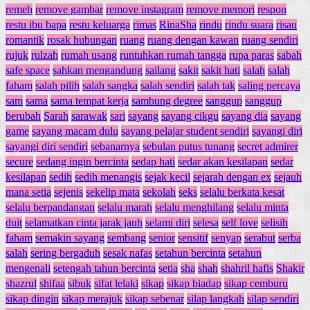
remeh
remove gambar
remove instagram
remove memori
respon
restu ibu bapa
restu keluarga
rimas
RinaSha
rindu
rindu suara
risau
romantik
rosak hubungan
ruang
ruang dengan kawan
ruang sendiri
rujuk
rulzah
rumah usang
runtuhkan rumah tangga
rupa paras
sabah
safe space
sahkan mengandung
sailang
sakit
sakit hati
salah
salah
faham
salah pilih
salah sangka
salah sendiri
salah tak
saling percaya
sam
sama
sama tempat kerja
sambung degree
sanggup
sanggup
berubah
Sarah
sarawak
sari
sayang
sayang cikgu
sayang dia
sayang
game
sayang macam dulu
sayang pelajar student sendiri
sayangi diri
sayangi diri sendiri
sebanarnya
sebulan putus tunang
secret admirer
secure
sedang ingin bercinta
sedap hati
sedar akan kesilapan
sedar
kesilapan
sedih
sedih menangis
sejak kecil
sejarah dengan ex
sejauh
mana setia
sejenis
sekelip mata
sekolah
seks
selalu berkata kesat
selalu berpandangan
selalu marah
selalu menghilang
selalu minta
duit
selamatkan cinta jarak jauh
selami diri
selesa
self love
selisih
faham
semakin sayang
sembang
senior
sensitif
senyap
serabut
serba
salah
sering bergaduh
sesak nafas
setahun bercinta
setahun
mengenali
setengah tahun bercinta
setia
sha
shah
shahril hafis
Shakir
shazrul
shifaa
sibuk
sifat lelaki
sikap
sikap biadap
sikap cemburu
sikap dingin
sikap merajuk
sikap sebenar
silap langkah
silap sendiri