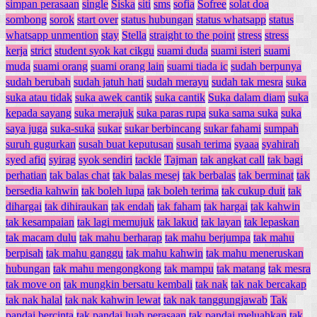
simpan perasaan
single
Siska
siti
sms
sofia
Sofree
solat doa
sombong
sorok
start over
status hubungan
status whatsapp
status
whatsapp unmention
stay
Stella
straight to the point
stress
stress
kerja
strict
student syok kat cikgu
suami duda
suami isteri
suami
muda
suami orang
suami orang lain
suami tiada ic
sudah berpunya
sudah berubah
sudah jatuh hati
sudah merayu
sudah tak mesra
suka
suka atau tidak
suka awek cantik
suka cantik
Suka dalam diam
suka
kepada sayang
suka merajuk
suka paras rupa
suka sama suka
suka
saya juga
suka-suka
sukar
sukar berbincang
sukar fahami
sumpah
suruh gugurkan
susah buat keputusan
susah terima
syaaa
syahirah
syed afiq
syirag
syok sendiri
tackle
Tajman
tak angkat call
tak bagi
perhatian
tak balas chat
tak balas mesej
tak berbalas
tak berminat
tak
bersedia kahwin
tak boleh lupa
tak boleh terima
tak cukup duit
tak
dihargai
tak dihiraukan
tak endah
tak faham
tak hargai
tak kahwin
tak kesampaian
tak lagi memujuk
tak lakud
tak layan
tak lepaskan
tak macam dulu
tak mahu berharap
tak mahu berjumpa
tak mahu
berpisah
tak mahu ganggu
tak mahu kahwin
tak mahu meneruskan
hubungan
tak mahu mengongkong
tak mampu
tak matang
tak mesra
tak move on
tak mungkin bersatu kembali
tak nak
tak nak bercakap
tak nak halal
tak nak kahwin lewat
tak nak tanggungjawab
Tak
pandai bercinta
tak pandai luah perasaan
tak pandai meluahkan
tak