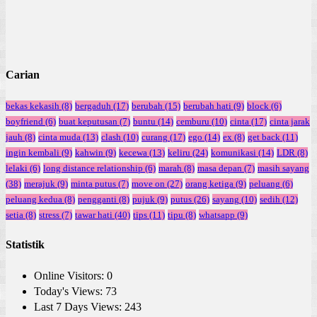
Carian
bekas kekasih
(8)
bergaduh
(17)
berubah
(15)
berubah hati
(9)
block
(6)
boyfriend
(6)
buat keputusan
(7)
buntu
(14)
cemburu
(10)
cinta
(17)
cinta jarak
jauh
(8)
cinta muda
(13)
clash
(10)
curang
(17)
ego
(14)
ex
(8)
get back
(11)
ingin kembali
(9)
kahwin
(9)
kecewa
(13)
keliru
(24)
komunikasi
(14)
LDR
(8)
lelaki
(6)
long distance relationship
(6)
marah
(8)
masa depan
(7)
masih sayang
(38)
merajuk
(9)
minta putus
(7)
move on
(27)
orang ketiga
(9)
peluang
(6)
peluang kedua
(8)
pengganti
(8)
pujuk
(9)
putus
(26)
sayang
(10)
sedih
(12)
setia
(8)
stress
(7)
tawar hati
(40)
tips
(11)
tipu
(8)
whatsapp
(9)
Statistik
Online Visitors:
0
Today's Views:
73
Last 7 Days Views:
243