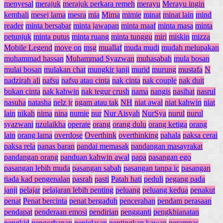
menyesal
merajuk
merajuk perkara remeh
merayu
Merayu ingin
kembali
mesej lama
mesra
mia
Mima
mimie
minat
minat lain
mind
reader
minta bersabar
minta jawapan
minta maaf
minta masa
minta
petunjuk
minta putus
minta ruang
minta tunggu
miri
miskin
mizza
Mobile Legend
move on
msg
muallaf
muda mudi
mudah melupakan
muhammad hassan
Muhammad Syazwan
muhasabah
mula bosan
mulai bosan
mulakan chat
mungkir janji
murid
murung
mustafa
N
nadzirah ali
nafsu
nafsu atau cinta
nak cinta
nak couple
nak duit
bukan cinta
nak kahwin
nak tegur crush
nama
nangis
nasihat
nasrul
nasuha
natasha
nelz jr
ngam atau tak
NH
niat awal
niat kahwin
niat
lain
nikah
nima
nina
numie
nur
Nur Aisyah
NurSya
nurul
nurul
syazwani
nzulaikha
operate
orang
orang dulu
orang ketiga
orang
lain
orang lama
overdose
Overthink
overthinking
pahala
paksa cerai
paksa rela
panas baran
pandai memasak
pandangan masayrakat
pandangan orang
panduan kahwin awal
papa
pasangan ego
pasangan lebih muda
pasangan sabah
pasangan tanpa ic
pasangan
tiada kad pengenalan
pasrah
pasti
Patah hati
peduli
pegang pada
janji
pelajar
pelajaran lebih penting
peluang
peluang kedua
penakut
penat
Penat bercinta
penat bergaduh
pencerahan
pendam perasaan
pendapat
penderaan emosi
pendirian
pengganti
pengkhianatan
pengkid
pengorbanan
penjelasan
pentingkan kawan
perampas