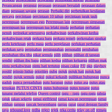
Perancangan
perangai
perasaan
perasaan bersalah
perasaan dalam
diam
perasaan sayang
perasan
Perbaiki diri
perbetulkan kesilapan
percaya
percintaan
percintaan 10 tahun
percintaan jarak jauh
perempuan
perempuan ego
Perempuan lain
perempuan simpanan
perempuan tua
perempuan tua lelaki muda
perhatian
perhatian
penuh
peringkat seterusnya
perkahwinan
perkahwinan kedua
perkahwinan retak
perkara baru
perkara remeh
perkenalan singkat
perlu ketelusan
perlu masa
perlu penjelasan
perlukan perhatian
perlukan saya
perpisahan
persinggahan
personaliti
perubahan
perubahan tiba tiba
pikat semula
pilih
pilihan
pilihan di tangan
sendiri
pilihan ibu bapa
pilihan kedua
pilihan keluarga
pilihan mak
pinta perkahwinan
pintu hati tertutup
pisau cukur
PJJ
pkp
playboy
positif
prinsip hidup
priorities
pubg
pujuk
pujuk hati
pujuk hati
sendiri
pujuk semula
pukul
pukul kekasih
pulihkan hubungan
punca
gaduh
punca pergaduhan
putu harapan
putus
putus asa
putus atau
teruskan
PUTUS CINTA
putus hubungan
putus tunang
putus
tunang melalui telefon
Queen control
ragu – ragu
ragu-ragu
rahsia
rajuk
rakan sekerja
ramai girlfriend
ramai kawan perempuan
ramai
pilihan
rampas
rancak bersembang
ranjau
rapat
rapat dengan family
raya
rebound love
redha
reject
rejek
reka cerita
relay on off
remaja