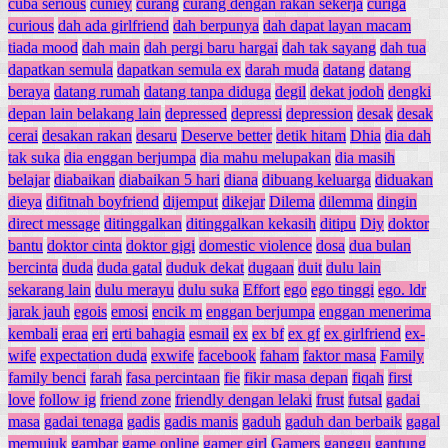
cuba serious
cuniey
curang
curang dengan rakan sekerja
curiga
curious
dah ada girlfriend
dah berpunya
dah dapat layan macam
tiada mood
dah main
dah pergi baru hargai
dah tak sayang
dah tua
dapatkan semula
dapatkan semula ex
darah muda
datang
datang
beraya
datang rumah
datang tanpa diduga
degil
dekat jodoh
dengki
depan lain belakang lain
depressed
depressi
depression
desak
desak
cerai
desakan rakan
desaru
Deserve better
detik hitam
Dhia
dia dah
tak suka
dia enggan berjumpa
dia mahu melupakan
dia masih
belajar
diabaikan
diabaikan 5 hari
diana
dibuang keluarga
diduakan
dieya
difitnah boyfriend
dijemput
dikejar
Dilema
dilemma
dingin
direct message
ditinggalkan
ditinggalkan kekasih
ditipu
Diy
doktor
bantu
doktor cinta
doktor gigi
domestic violence
dosa
dua bulan
bercinta
duda
duda gatal
duduk dekat
dugaan
duit
dulu lain
sekarang lain
dulu merayu
dulu suka
Effort
ego
ego tinggi
ego. ldr
jarak jauh
egois
emosi
encik m
enggan berjumpa
enggan menerima
kembali
eraa
eri
erti bahagia
esmail
ex
ex bf
ex gf
ex girlfriend
ex-
wife
expectation duda
exwife
facebook
faham
faktor masa
Family
family benci
farah
fasa percintaan
fie
fikir masa depan
fiqah
first
love
follow ig
friend zone
friendly dengan lelaki
frust
futsal
gadai
masa
gadai tenaga
gadis
gadis manis
gaduh
gaduh dan berbaik
gagal
memujuk
gambar
game online
gamer girl
Gamers
ganggu
gantung