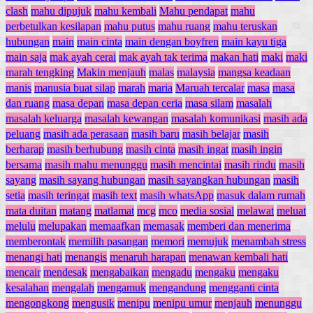
clash
mahu dipujuk
mahu kembali
Mahu pendapat
mahu
perbetulkan kesilapan
mahu putus
mahu ruang
mahu teruskan
hubungan
main
main cinta
main dengan boyfren
main kayu tiga
main saja
mak ayah cerai
mak ayah tak terima
makan hati
maki
maki
marah tengking
Makin menjauh
malas
malaysia
mangsa keadaan
manis
manusia buat silap
marah
maria
Maruah tercalar
masa
masa
dan ruang
masa depan
masa depan ceria
masa silam
masalah
masalah keluarga
masalah kewangan
masalah komunikasi
masih ada
peluang
masih ada perasaan
masih baru
masih belajar
masih
berharap
masih berhubung
masih cinta
masih ingat
masih ingin
bersama
masih mahu menunggu
masih mencintai
masih rindu
masih
sayang
masih sayang hubungan
masih sayangkan hubungan
masih
setia
masih teringat
masih text
masih whatsApp
masuk dalam rumah
mata duitan
matang
matlamat
mcg
mco
media sosial
melawat
meluat
melulu
melupakan
memaafkan
memasak
memberi dan menerima
memberontak
memilih pasangan
memori
memujuk
menambah stress
menangi hati
menangis
menaruh harapan
menawan kembali hati
mencair
mendesak
mengabaikan
mengadu
mengaku
mengaku
kesalahan
mengalah
mengamuk
mengandung
mengganti cinta
mengongkong
mengusik
menipu
menipu umur
menjauh
menunggu