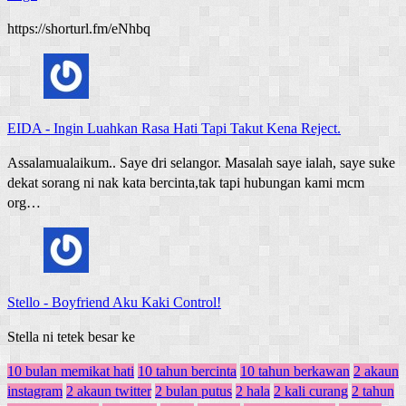
https://shorturl.fm/eNhbq
EIDA
-
Ingin Luahkan Rasa Hati Tapi Takut Kena Reject.
Assalamualaikum.. Saye dri selangor. Masalah saye ialah, saye suke
dekat sorang ni nak kata bercinta,tak tapi hubungan kami mcm
org…
Stello
-
Boyfriend Aku Kaki Control!
Stella ni tetek besar ke
10 bulan memikat hati
10 tahun bercinta
10 tahun berkawan
2 akaun
instagram
2 akaun twitter
2 bulan putus
2 hala
2 kali curang
2 tahun