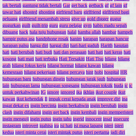
tak bertali
gantung tidak bertali
Gar
get back
getback
gf
gf lain
gf
tawar hati
ghosted
ghosting
girfriend baru
girlfriend
girlfriend bagi
peluang
girlfriend menambah stress
give up
gold digger
gugur
gugurkan
guilt
guilt-trip
guru
guru pelajar
gym
habis madu sepah
dibuang
hack
hala tuju hubungan
halal
hamba allah
hambar
hampeh
hampir putus asa
handphone rosak
hanim
harapan
harapan hancur
harapan palsu
harga diri
hargai diri
hari-hari gaduh
Harith
hasutan
hati
hati berubah
hati budi
hati dan perasaan
hati hati
hati keras
hati
kosong
hati mati
hati terbuka
Hati Tersakiti
Hati Tisu
hilang
hilang
arah
hilang fokus kerja
hilang hormat
hilang kawan
hilang
kemesraan
hilang pekerjaan
hilang percaya
hint
hobi
hospital
HR
hubungan baru
hubungan dingin
hubungan jarak jauh
hubungan
lain
hubungan lama
hubungan songsang
hubungan toksik
huda
ic
ic
untuk perkahwinan
IG
ignore
ignored
ika
ikhlas
ikut couple
ikut
kawan
ikut kehendak
Il
impak cerai kepada anak
improve diri
ina
ingat dekat ex
ingin bercinta
ingin berkahwin
ingin berubah
ingin
clash
ingin difahami
ingin get back
ingin kembali
ingin memperisteri
ingin menguji
ingin putus
ingin tahu
ingrid
innocent
insaf
insecure
instagram
introvert
iqahisa
ira
isi hati
isi masa lapang
isteri
isteri
kedua
isteri minta cerai
isteri mintak putus
isteri pertama
jadi diri