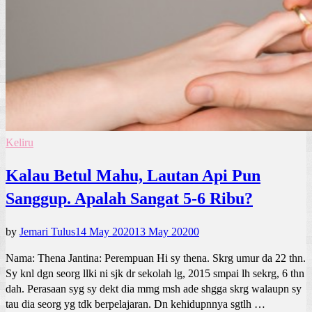
Keliru
Kalau Betul Mahu, Lautan Api Pun
Sanggup. Apalah Sangat 5-6 Ribu?
by
Jemari Tulus
14 May 2020
13 May 2020
0
Nama: Thena Jantina: Perempuan Hi sy thena. Skrg umur da 22 thn.
Sy knl dgn seorg llki ni sjk dr sekolah lg, 2015 smpai lh sekrg, 6 thn
dah. Perasaan syg sy dekt dia mmg msh ade shgga skrg walaupn sy
tau dia seorg yg tdk berpelajaran. Dn kehidupnnya sgtlh …