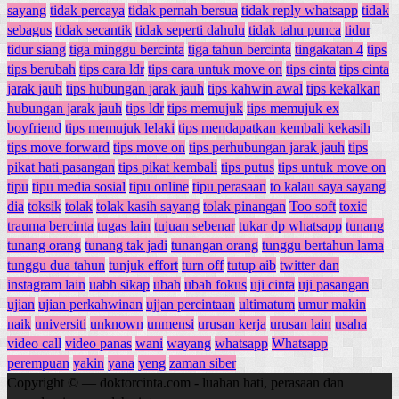
sayang
tidak percaya
tidak pernah bersua
tidak reply whatsapp
tidak
sebagus
tidak secantik
tidak seperti dahulu
tidak tahu punca
tidur
tidur siang
tiga minggu bercinta
tiga tahun bercinta
tingakatan 4
tips
tips berubah
tips cara ldr
tips cara untuk move on
tips cinta
tips cinta
jarak jauh
tips hubungan jarak jauh
tips kahwin awal
tips kekalkan
hubungan jarak jauh
tips ldr
tips memujuk
tips memujuk ex
boyfriend
tips memujuk lelaki
tips mendapatkan kembali kekasih
tips move forward
tips move on
tips perhubungan jarak jauh
tips
pikat hati pasangan
tips pikat kembali
tips putus
tips untuk move on
tipu
tipu media sosial
tipu online
tipu perasaan
to kalau saya sayang
dia
toksik
tolak
tolak kasih sayang
tolak pinangan
Too soft
toxic
trauma bercinta
tugas lain
tujuan sebenar
tukar dp whatsapp
tunang
tunang orang
tunang tak jadi
tunangan orang
tunggu bertahun lama
tunggu dua tahun
tunjuk effort
turn off
tutup aib
twitter dan
instagram lain
uabh sikap
ubah
ubah fokus
uji cinta
uji pasangan
ujian
ujian perkahwinan
ujjan percintaan
ultimatum
umur makin
naik
universiti
unknown
unmensi
urusan kerja
urusan lain
usaha
video call
video panas
wani
wayang
whatsapp
Whatsapp
perempuan
yakin
yana
yeng
zaman siber
Copyright © — doktorcinta.com - luahan hati, perasaan dan