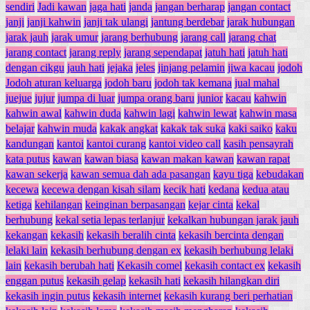
sendiri
Jadi kawan
jaga hati
janda
jangan berharap
jangan contact
janji
janji kahwin
janji tak ulangi
jantung berdebar
jarak hubungan
jarak jauh
jarak umur
jarang berhubung
jarang call
jarang chat
jarang contact
jarang reply
jarang sependapat
jatuh hati
jatuh hati
dengan cikgu
jauh hati
jejaka
jeles
jinjang pelamin
jiwa kacau
jodoh
Jodoh aturan keluarga
jodoh baru
jodoh tak kemana
jual mahal
juejue
jujur
jumpa di luar
jumpa orang baru
junior
kacau
kahwin
kahwin awal
kahwin duda
kahwin lagi
kahwin lewat
kahwin masa
belajar
kahwin muda
kakak angkat
kakak tak suka
kaki saiko
kaku
kandungan
kantoi
kantoi curang
kantoi video call
kasih pensayrah
kata putus
kawan
kawan biasa
kawan makan kawan
kawan rapat
kawan sekerja
kawan semua dah ada pasangan
kayu tiga
kebudakan
kecewa
kecewa dengan kisah silam
kecik hati
kedana
kedua atau
ketiga
kehilangan
keinginan berpasangan
kejar cinta
kekal
berhubung
kekal setia lepas terlanjur
kekalkan hubungan jarak jauh
kekangan
kekasih
kekasih beralih cinta
kekasih bercinta dengan
lelaki lain
kekasih berhubung dengan ex
kekasih berhubung lelaki
lain
kekasih berubah hati
Kekasih comel
kekasih contact ex
kekasih
enggan putus
kekasih gelap
kekasih hati
kekasih hilangkan diri
kekasih ingin putus
kekasih internet
kekasih kurang beri perhatian