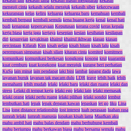
kekasih lain
kekasih lama
kekasih masih mengharap
kekasih
menguji cinta
kekasih selalu merajuk
kekasih siber
kekecewaan
kekurangan
kelas
keliru
keluarga
keluarga baru
kemahuan
kembali
kembali berpaut
kembali semula
kena buang kerja
kenal
kenal hati
budi
kenangan
kepercayaan
Keputusan
kerana covid
keras kepala
kerja biasa
kerja jaga
kerjaya
kesepian
kesian
kesihatan
kesilapan
diri
kesunyian
keyakinan
khairul
khairul ikhwan
kiasan
kiasan
percintaan
Kifarah
Kim
kisah gelap
kisah hitam
kisah lalu
kisah
perempuan simpanan
kisah silam
kitaran cinta
komited
komitmen
komunikasi
komunikasi berkesan
kongkong
kosong
krul
kuarantin
kuat cemburu
kuat kongkong
kuat merajuk
kurang beri perhatian
KuSa
lain minat
lain pendapat
laki bini
lambat
lapang dada
lawa
layanan buruk
layanan tak macam dulu
LDR
leave
lebih baik
lebih
memahami
lebih mudah
lelaki
lelaki baru
lelaki dan ruang
lelaki dan
stress
Lelaki di tempat kerja
lelaki ego
lelaki lain
lelaki memasak
lelaki orang
lelaki perlu ruang
lelaki pilihan
lelaki sondol
lembut
lembutkan hati
lepak
lepak dengan kawan
lepaskan
let go
liku
Lina
Lisa
long distance relationship
lost interest
luah perasaan
luahan rasa
lumrah lelaki
lumrah manusia
lupakan kisah lama
Maafkan aku
mahu ambil hati
mahu balas dendam
mahu berhubung kembali
mahu berjumpa
mahu berkawan biasa
mahu bersama semula
mahu