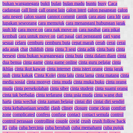
bukan warganegara
bukti
bulan
bulan madu
buntu
busy
Caca
cadangan
call limit
call orang lain
calon isteri
calon pasangan
calon
satu negeri
calon suami
cannot commit
cantik
cara atasi
cara ldr
cara
lupakan seseorang
cara memujuk
cara menangani hubungan jarak
jauh ldr
cara move on
cara nak move on
cara nasihat
cara pikat
kembali
cara untuk move on
cari pasal
cari pengganti
cari yang
sesuai
celaru
cemburu
cemburu buta
cepat marah
cerah
cerai
cerai
ada anak
chat
childish
cinta
cinta 3 segi
cinta adik
cinta baru
cinta
bersegi
cinta bukan warganegara
cinta buta
cinta dalam diam
cinta
dua benua
cinta game
cinta game online
cinta guru pelajar
cinta
ikhlas
cinta ikut kawan
cinta internet
cinta isteri orang
cinta jarak
jauh
cinta kakak
Cinta Kolej
cinta lalu
cinta lama
cinta matang
cinta
media sosial
cinta monyet
cinta muda
cinta muka buku
cinta orang
muda
cinta persekolahan
cinta siber
cinta student
cinta suami orang
cinta tak berbalas
cinta terlarang
cinta usia muda
cinta wang duit
harta
cinta wechat
cinta zaman belajar
cintai diri
cintai diri sendiri
cipta kebahagiaan sendiri
clash
clingy
closure
come clean
comfort
zone
complicated
confess
confuse
contact
contact semula
control
control perasaan
controlling
couple
covid
crush
crush follow back
IG
cuba
cuba bercinta
cuba berubah
cuba memahami
cuba pujuk