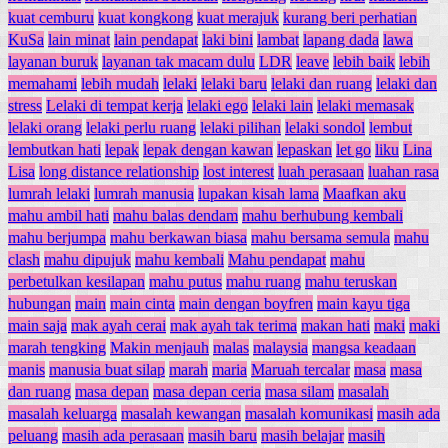
kuat cemburu
kuat kongkong
kuat merajuk
kurang beri perhatian
KuSa
lain minat
lain pendapat
laki bini
lambat
lapang dada
lawa
layanan buruk
layanan tak macam dulu
LDR
leave
lebih baik
lebih
memahami
lebih mudah
lelaki
lelaki baru
lelaki dan ruang
lelaki dan
stress
Lelaki di tempat kerja
lelaki ego
lelaki lain
lelaki memasak
lelaki orang
lelaki perlu ruang
lelaki pilihan
lelaki sondol
lembut
lembutkan hati
lepak
lepak dengan kawan
lepaskan
let go
liku
Lina
Lisa
long distance relationship
lost interest
luah perasaan
luahan rasa
lumrah lelaki
lumrah manusia
lupakan kisah lama
Maafkan aku
mahu ambil hati
mahu balas dendam
mahu berhubung kembali
mahu berjumpa
mahu berkawan biasa
mahu bersama semula
mahu
clash
mahu dipujuk
mahu kembali
Mahu pendapat
mahu
perbetulkan kesilapan
mahu putus
mahu ruang
mahu teruskan
hubungan
main
main cinta
main dengan boyfren
main kayu tiga
main saja
mak ayah cerai
mak ayah tak terima
makan hati
maki
maki
marah tengking
Makin menjauh
malas
malaysia
mangsa keadaan
manis
manusia buat silap
marah
maria
Maruah tercalar
masa
masa
dan ruang
masa depan
masa depan ceria
masa silam
masalah
masalah keluarga
masalah kewangan
masalah komunikasi
masih ada
peluang
masih ada perasaan
masih baru
masih belajar
masih