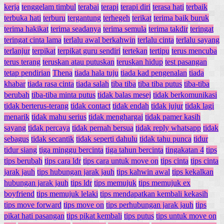
kerja
tenggelam timbul
terabai
terapi
terapi diri
terasa hati
terbaik
terbuka hati
terburu
tergantung
terhegeh
terikat
terima baik buruk
terima hakikat
terima seadanya
terima semula
terima takdir
teringat
teringat cinta lama
terlalu awal berkahwin
terlalu cinta
terlalu sayang
terlanjur
terpikat
terpikat guru sendiri
tertekan
tertipu
terus mencuba
terus terang
teruskan atau putuskan
teruskan hidup
test pasangan
tetap pendirian
Thena
tiada hala tuju
tiada kad pengenalan
tiada
khabar
tiada rasa cinta
tiada salah
tiba tiba
tiba tiba putus
tiba-tiba
berubah
tiba-tiba minta putus
tidak balas mesej
tidak berkomunikasi
tidak berterus-terang
tidak contact
tidak endah
tidak jujur
tidak lagi
menarik
tidak mahu serius
tidak menghargai
tidak pamer kasih
sayang
tidak percaya
tidak pernah bersua
tidak reply whatsapp
tidak
sebagus
tidak secantik
tidak seperti dahulu
tidak tahu punca
tidur
tidur siang
tiga minggu bercinta
tiga tahun bercinta
tingakatan 4
tips
tips berubah
tips cara ldr
tips cara untuk move on
tips cinta
tips cinta
jarak jauh
tips hubungan jarak jauh
tips kahwin awal
tips kekalkan
hubungan jarak jauh
tips ldr
tips memujuk
tips memujuk ex
boyfriend
tips memujuk lelaki
tips mendapatkan kembali kekasih
tips move forward
tips move on
tips perhubungan jarak jauh
tips
pikat hati pasangan
tips pikat kembali
tips putus
tips untuk move on