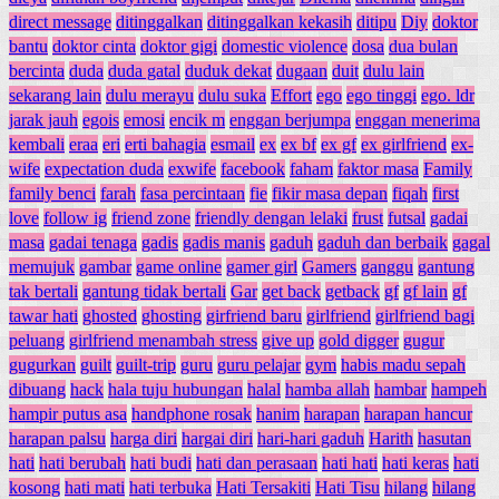
direct message
ditinggalkan
ditinggalkan kekasih
ditipu
Diy
doktor
bantu
doktor cinta
doktor gigi
domestic violence
dosa
dua bulan
bercinta
duda
duda gatal
duduk dekat
dugaan
duit
dulu lain
sekarang lain
dulu merayu
dulu suka
Effort
ego
ego tinggi
ego. ldr
jarak jauh
egois
emosi
encik m
enggan berjumpa
enggan menerima
kembali
eraa
eri
erti bahagia
esmail
ex
ex bf
ex gf
ex girlfriend
ex-
wife
expectation duda
exwife
facebook
faham
faktor masa
Family
family benci
farah
fasa percintaan
fie
fikir masa depan
fiqah
first
love
follow ig
friend zone
friendly dengan lelaki
frust
futsal
gadai
masa
gadai tenaga
gadis
gadis manis
gaduh
gaduh dan berbaik
gagal
memujuk
gambar
game online
gamer girl
Gamers
ganggu
gantung
tak bertali
gantung tidak bertali
Gar
get back
getback
gf
gf lain
gf
tawar hati
ghosted
ghosting
girfriend baru
girlfriend
girlfriend bagi
peluang
girlfriend menambah stress
give up
gold digger
gugur
gugurkan
guilt
guilt-trip
guru
guru pelajar
gym
habis madu sepah
dibuang
hack
hala tuju hubungan
halal
hamba allah
hambar
hampeh
hampir putus asa
handphone rosak
hanim
harapan
harapan hancur
harapan palsu
harga diri
hargai diri
hari-hari gaduh
Harith
hasutan
hati
hati berubah
hati budi
hati dan perasaan
hati hati
hati keras
hati
kosong
hati mati
hati terbuka
Hati Tersakiti
Hati Tisu
hilang
hilang