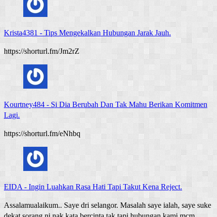
Krista4381
-
Tips Mengekalkan Hubungan Jarak Jauh.
https://shorturl.fm/Jm2rZ
Kourtney484
-
Si Dia Berubah Dan Tak Mahu Berikan Komitmen
Lagi.
https://shorturl.fm/eNhbq
EIDA
-
Ingin Luahkan Rasa Hati Tapi Takut Kena Reject.
Assalamualaikum.. Saye dri selangor. Masalah saye ialah, saye suke
dekat sorang ni nak kata bercinta,tak tapi hubungan kami mcm