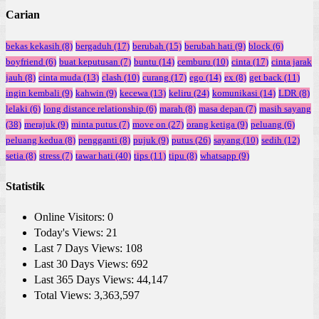
Carian
bekas kekasih
(8)
bergaduh
(17)
berubah
(15)
berubah hati
(9)
block
(6)
boyfriend
(6)
buat keputusan
(7)
buntu
(14)
cemburu
(10)
cinta
(17)
cinta jarak
jauh
(8)
cinta muda
(13)
clash
(10)
curang
(17)
ego
(14)
ex
(8)
get back
(11)
ingin kembali
(9)
kahwin
(9)
kecewa
(13)
keliru
(24)
komunikasi
(14)
LDR
(8)
lelaki
(6)
long distance relationship
(6)
marah
(8)
masa depan
(7)
masih sayang
(38)
merajuk
(9)
minta putus
(7)
move on
(27)
orang ketiga
(9)
peluang
(6)
peluang kedua
(8)
pengganti
(8)
pujuk
(9)
putus
(26)
sayang
(10)
sedih
(12)
setia
(8)
stress
(7)
tawar hati
(40)
tips
(11)
tipu
(8)
whatsapp
(9)
Statistik
Online Visitors:
0
Today's Views:
21
Last 7 Days Views:
108
Last 30 Days Views:
692
Last 365 Days Views:
44,147
Total Views:
3,363,597