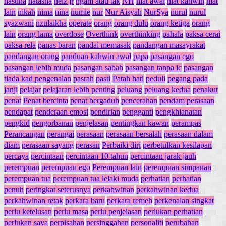
nasuha
natasha
nelz jr
ngam atau tak
NH
niat awal
niat kahwin
niat
lain
nikah
nima
nina
numie
nur
Nur Aisyah
NurSya
nurul
nurul
syazwani
nzulaikha
operate
orang
orang dulu
orang ketiga
orang
lain
orang lama
overdose
Overthink
overthinking
pahala
paksa cerai
paksa rela
panas baran
pandai memasak
pandangan masayrakat
pandangan orang
panduan kahwin awal
papa
pasangan ego
pasangan lebih muda
pasangan sabah
pasangan tanpa ic
pasangan
tiada kad pengenalan
pasrah
pasti
Patah hati
peduli
pegang pada
janji
pelajar
pelajaran lebih penting
peluang
peluang kedua
penakut
penat
Penat bercinta
penat bergaduh
pencerahan
pendam perasaan
pendapat
penderaan emosi
pendirian
pengganti
pengkhianatan
pengkid
pengorbanan
penjelasan
pentingkan kawan
perampas
Perancangan
perangai
perasaan
perasaan bersalah
perasaan dalam
diam
perasaan sayang
perasan
Perbaiki diri
perbetulkan kesilapan
percaya
percintaan
percintaan 10 tahun
percintaan jarak jauh
perempuan
perempuan ego
Perempuan lain
perempuan simpanan
perempuan tua
perempuan tua lelaki muda
perhatian
perhatian
penuh
peringkat seterusnya
perkahwinan
perkahwinan kedua
perkahwinan retak
perkara baru
perkara remeh
perkenalan singkat
perlu ketelusan
perlu masa
perlu penjelasan
perlukan perhatian
perlukan saya
perpisahan
persinggahan
personaliti
perubahan