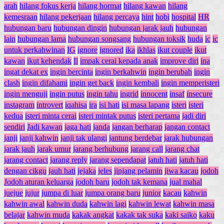
arah
hilang fokus kerja
hilang hormat
hilang kawan
hilang
kemesraan
hilang pekerjaan
hilang percaya
hint
hobi
hospital
HR
hubungan baru
hubungan dingin
hubungan jarak jauh
hubungan
lain
hubungan lama
hubungan songsang
hubungan toksik
huda
ic
ic
untuk perkahwinan
IG
ignore
ignored
ika
ikhlas
ikut couple
ikut
kawan
ikut kehendak
Il
impak cerai kepada anak
improve diri
ina
ingat dekat ex
ingin bercinta
ingin berkahwin
ingin berubah
ingin
clash
ingin difahami
ingin get back
ingin kembali
ingin memperisteri
ingin menguji
ingin putus
ingin tahu
ingrid
innocent
insaf
insecure
instagram
introvert
iqahisa
ira
isi hati
isi masa lapang
isteri
isteri
kedua
isteri minta cerai
isteri mintak putus
isteri pertama
jadi diri
sendiri
Jadi kawan
jaga hati
janda
jangan berharap
jangan contact
janji
janji kahwin
janji tak ulangi
jantung berdebar
jarak hubungan
jarak jauh
jarak umur
jarang berhubung
jarang call
jarang chat
jarang contact
jarang reply
jarang sependapat
jatuh hati
jatuh hati
dengan cikgu
jauh hati
jejaka
jeles
jinjang pelamin
jiwa kacau
jodoh
Jodoh aturan keluarga
jodoh baru
jodoh tak kemana
jual mahal
juejue
jujur
jumpa di luar
jumpa orang baru
junior
kacau
kahwin
kahwin awal
kahwin duda
kahwin lagi
kahwin lewat
kahwin masa
belajar
kahwin muda
kakak angkat
kakak tak suka
kaki saiko
kaku