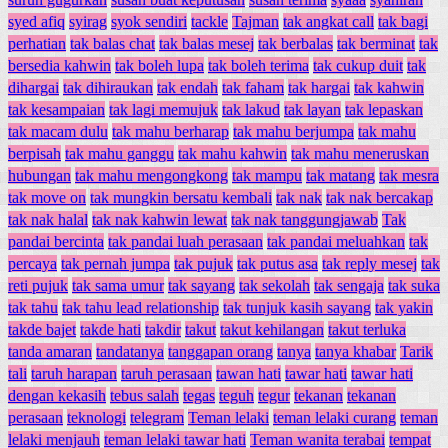
syed afiq
syirag
syok sendiri
tackle
Tajman
tak angkat call
tak bagi
perhatian
tak balas chat
tak balas mesej
tak berbalas
tak berminat
tak
bersedia kahwin
tak boleh lupa
tak boleh terima
tak cukup duit
tak
dihargai
tak dihiraukan
tak endah
tak faham
tak hargai
tak kahwin
tak kesampaian
tak lagi memujuk
tak lakud
tak layan
tak lepaskan
tak macam dulu
tak mahu berharap
tak mahu berjumpa
tak mahu
berpisah
tak mahu ganggu
tak mahu kahwin
tak mahu meneruskan
hubungan
tak mahu mengongkong
tak mampu
tak matang
tak mesra
tak move on
tak mungkin bersatu kembali
tak nak
tak nak bercakap
tak nak halal
tak nak kahwin lewat
tak nak tanggungjawab
Tak
pandai bercinta
tak pandai luah perasaan
tak pandai meluahkan
tak
percaya
tak pernah jumpa
tak pujuk
tak putus asa
tak reply mesej
tak
reti pujuk
tak sama umur
tak sayang
tak sekolah
tak sengaja
tak suka
tak tahu
tak tahu lead relationship
tak tunjuk kasih sayang
tak yakin
takde bajet
takde hati
takdir
takut
takut kehilangan
takut terluka
tanda amaran
tandatanya
tanggapan orang
tanya
tanya khabar
Tarik
tali
taruh harapan
taruh perasaan
tawan hati
tawar hati
tawar hati
dengan kekasih
tebus salah
tegas
teguh
tegur
tekanan
tekanan
perasaan
teknologi
telegram
Teman lelaki
teman lelaki curang
teman
lelaki menjauh
teman lelaki tawar hati
Teman wanita terabai
tempat