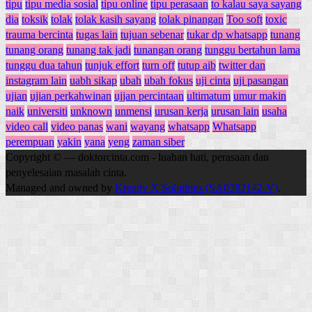
tipu
tipu media sosial
tipu online
tipu perasaan
to kalau saya sayang
dia
toksik
tolak
tolak kasih sayang
tolak pinangan
Too soft
toxic
trauma bercinta
tugas lain
tujuan sebenar
tukar dp whatsapp
tunang
tunang orang
tunang tak jadi
tunangan orang
tunggu bertahun lama
tunggu dua tahun
tunjuk effort
turn off
tutup aib
twitter dan
instagram lain
uabh sikap
ubah
ubah fokus
uji cinta
uji pasangan
ujian
ujian perkahwinan
ujjan percintaan
ultimatum
umur makin
naik
universiti
unknown
unmensi
urusan kerja
urusan lain
usaha
video call
video panas
wani
wayang
whatsapp
Whatsapp
perempuan
yakin
yana
yeng
zaman siber
Copyright © — doktorcinta.com - luahan hati, perasaan dan
penyelesaian masalah cinta.
Managed and owned by
Kreativ X Solutions (SA0382142-V)
.