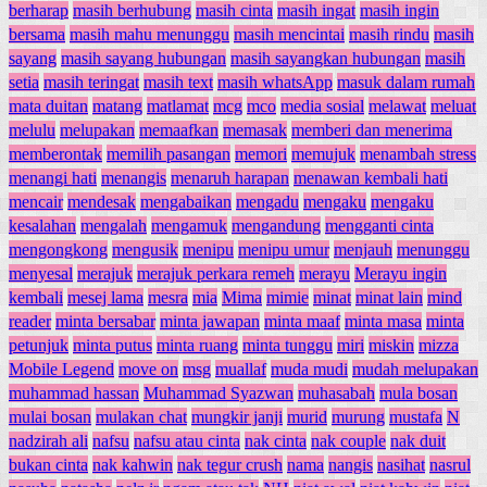
berharap
masih berhubung
masih cinta
masih ingat
masih ingin
bersama
masih mahu menunggu
masih mencintai
masih rindu
masih
sayang
masih sayang hubungan
masih sayangkan hubungan
masih
setia
masih teringat
masih text
masih whatsApp
masuk dalam rumah
mata duitan
matang
matlamat
mcg
mco
media sosial
melawat
meluat
melulu
melupakan
memaafkan
memasak
memberi dan menerima
memberontak
memilih pasangan
memori
memujuk
menambah stress
menangi hati
menangis
menaruh harapan
menawan kembali hati
mencair
mendesak
mengabaikan
mengadu
mengaku
mengaku
kesalahan
mengalah
mengamuk
mengandung
mengganti cinta
mengongkong
mengusik
menipu
menipu umur
menjauh
menunggu
menyesal
merajuk
merajuk perkara remeh
merayu
Merayu ingin
kembali
mesej lama
mesra
mia
Mima
mimie
minat
minat lain
mind
reader
minta bersabar
minta jawapan
minta maaf
minta masa
minta
petunjuk
minta putus
minta ruang
minta tunggu
miri
miskin
mizza
Mobile Legend
move on
msg
muallaf
muda mudi
mudah melupakan
muhammad hassan
Muhammad Syazwan
muhasabah
mula bosan
mulai bosan
mulakan chat
mungkir janji
murid
murung
mustafa
N
nadzirah ali
nafsu
nafsu atau cinta
nak cinta
nak couple
nak duit
bukan cinta
nak kahwin
nak tegur crush
nama
nangis
nasihat
nasrul