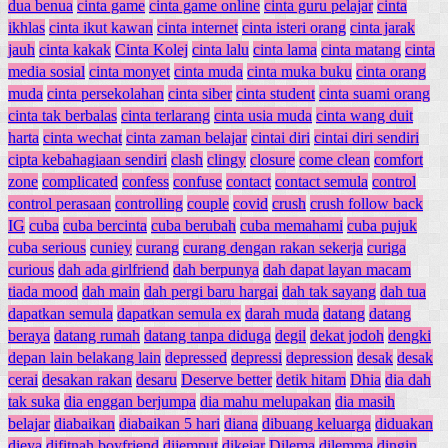
dua benua
cinta game
cinta game online
cinta guru pelajar
cinta
ikhlas
cinta ikut kawan
cinta internet
cinta isteri orang
cinta jarak
jauh
cinta kakak
Cinta Kolej
cinta lalu
cinta lama
cinta matang
cinta
media sosial
cinta monyet
cinta muda
cinta muka buku
cinta orang
muda
cinta persekolahan
cinta siber
cinta student
cinta suami orang
cinta tak berbalas
cinta terlarang
cinta usia muda
cinta wang duit
harta
cinta wechat
cinta zaman belajar
cintai diri
cintai diri sendiri
cipta kebahagiaan sendiri
clash
clingy
closure
come clean
comfort
zone
complicated
confess
confuse
contact
contact semula
control
control perasaan
controlling
couple
covid
crush
crush follow back
IG
cuba
cuba bercinta
cuba berubah
cuba memahami
cuba pujuk
cuba serious
cuniey
curang
curang dengan rakan sekerja
curiga
curious
dah ada girlfriend
dah berpunya
dah dapat layan macam
tiada mood
dah main
dah pergi baru hargai
dah tak sayang
dah tua
dapatkan semula
dapatkan semula ex
darah muda
datang
datang
beraya
datang rumah
datang tanpa diduga
degil
dekat jodoh
dengki
depan lain belakang lain
depressed
depressi
depression
desak
desak
cerai
desakan rakan
desaru
Deserve better
detik hitam
Dhia
dia dah
tak suka
dia enggan berjumpa
dia mahu melupakan
dia masih
belajar
diabaikan
diabaikan 5 hari
diana
dibuang keluarga
diduakan
dieya
difitnah boyfriend
dijemput
dikejar
Dilema
dilemma
dingin