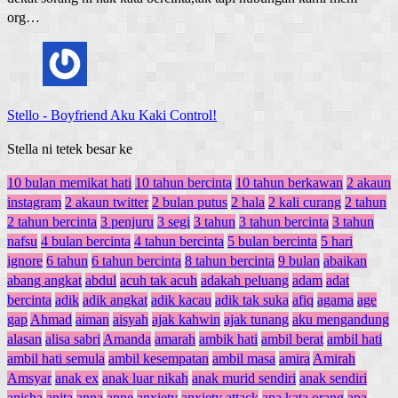
org…
Stello
-
Boyfriend Aku Kaki Control!
Stella ni tetek besar ke
10 bulan memikat hati
10 tahun bercinta
10 tahun berkawan
2 akaun
instagram
2 akaun twitter
2 bulan putus
2 hala
2 kali curang
2 tahun
2 tahun bercinta
3 penjuru
3 segi
3 tahun
3 tahun bercinta
3 tahun
nafsu
4 bulan bercinta
4 tahun bercinta
5 bulan bercinta
5 hari
ignore
6 tahun
6 tahun bercinta
8 tahun bercinta
9 bulan
abaikan
abang angkat
abdul
acuh tak acuh
adakah peluang
adam
adat
bercinta
adik
adik angkat
adik kacau
adik tak suka
afiq
agama
age
gap
Ahmad
aiman
aisyah
ajak kahwin
ajak tunang
aku mengandung
alasan
alisa sabri
Amanda
amarah
ambik hati
ambil berat
ambil hati
ambil hati semula
ambil kesempatan
ambil masa
amira
Amirah
Amsyar
anak ex
anak luar nikah
anak murid sendiri
anak sendiri
anisha
anita
anna
anne
anxiety
anxiety attack
apa kata orang
apa