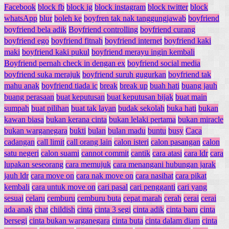
Facebook
block fb
block ig
block instagram
block twitter
block
whatsApp
blur
boleh ke
boyfren tak nak tanggungjawab
boyfriend
boyfriend bela adik
Boyfriend controlling
boyfriend curang
boyfriend ego
boyfriend fitnah
boyfriend internet
boyfriend kaki
maki
boyfriend kaki pukul
boyfriend merayu ingin kembali
Boyfriend pernah check in dengan ex
boyfriend social media
boyfriend suka merajuk
boyfriend suruh gugurkan
boyfriend tak
mahu anak
boyfriend tiada ic
break
break up
buah hati
buang jauh
buang perasaan
buat keputusan
buat keputusan bijak
buat main
sumpah
buat pilihan
buat tak layan
budak sekolah
buka hati
bukan
kawan biasa
bukan kerana cinta
bukan lelaki pertama
bukan miracle
bukan warganegara
bukti
bulan
bulan madu
buntu
busy
Caca
cadangan
call limit
call orang lain
calon isteri
calon pasangan
calon
satu negeri
calon suami
cannot commit
cantik
cara atasi
cara ldr
cara
lupakan seseorang
cara memujuk
cara menangani hubungan jarak
jauh ldr
cara move on
cara nak move on
cara nasihat
cara pikat
kembali
cara untuk move on
cari pasal
cari pengganti
cari yang
sesuai
celaru
cemburu
cemburu buta
cepat marah
cerah
cerai
cerai
ada anak
chat
childish
cinta
cinta 3 segi
cinta adik
cinta baru
cinta
bersegi
cinta bukan warganegara
cinta buta
cinta dalam diam
cinta