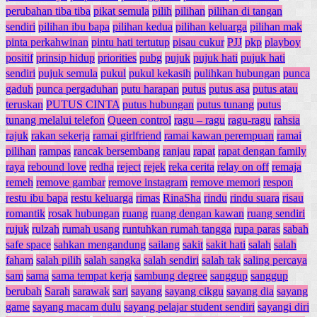
perubahan tiba tiba
pikat semula
pilih
pilihan
pilihan di tangan
sendiri
pilihan ibu bapa
pilihan kedua
pilihan keluarga
pilihan mak
pinta perkahwinan
pintu hati tertutup
pisau cukur
PJJ
pkp
playboy
positif
prinsip hidup
priorities
pubg
pujuk
pujuk hati
pujuk hati
sendiri
pujuk semula
pukul
pukul kekasih
pulihkan hubungan
punca
gaduh
punca pergaduhan
putu harapan
putus
putus asa
putus atau
teruskan
PUTUS CINTA
putus hubungan
putus tunang
putus
tunang melalui telefon
Queen control
ragu – ragu
ragu-ragu
rahsia
rajuk
rakan sekerja
ramai girlfriend
ramai kawan perempuan
ramai
pilihan
rampas
rancak bersembang
ranjau
rapat
rapat dengan family
raya
rebound love
redha
reject
rejek
reka cerita
relay on off
remaja
remeh
remove gambar
remove instagram
remove memori
respon
restu ibu bapa
restu keluarga
rimas
RinaSha
rindu
rindu suara
risau
romantik
rosak hubungan
ruang
ruang dengan kawan
ruang sendiri
rujuk
rulzah
rumah usang
runtuhkan rumah tangga
rupa paras
sabah
safe space
sahkan mengandung
sailang
sakit
sakit hati
salah
salah
faham
salah pilih
salah sangka
salah sendiri
salah tak
saling percaya
sam
sama
sama tempat kerja
sambung degree
sanggup
sanggup
berubah
Sarah
sarawak
sari
sayang
sayang cikgu
sayang dia
sayang
game
sayang macam dulu
sayang pelajar student sendiri
sayangi diri