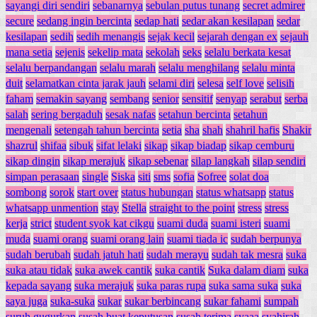
sayangi diri sendiri
sebanarnya
sebulan putus tunang
secret admirer
secure
sedang ingin bercinta
sedap hati
sedar akan kesilapan
sedar
kesilapan
sedih
sedih menangis
sejak kecil
sejarah dengan ex
sejauh
mana setia
sejenis
sekelip mata
sekolah
seks
selalu berkata kesat
selalu berpandangan
selalu marah
selalu menghilang
selalu minta
duit
selamatkan cinta jarak jauh
selami diri
selesa
self love
selisih
faham
semakin sayang
sembang
senior
sensitif
senyap
serabut
serba
salah
sering bergaduh
sesak nafas
setahun bercinta
setahun
mengenali
setengah tahun bercinta
setia
sha
shah
shahril hafis
Shakir
shazrul
shifaa
sibuk
sifat lelaki
sikap
sikap biadap
sikap cemburu
sikap dingin
sikap merajuk
sikap sebenar
silap langkah
silap sendiri
simpan perasaan
single
Siska
siti
sms
sofia
Sofree
solat doa
sombong
sorok
start over
status hubungan
status whatsapp
status
whatsapp unmention
stay
Stella
straight to the point
stress
stress
kerja
strict
student syok kat cikgu
suami duda
suami isteri
suami
muda
suami orang
suami orang lain
suami tiada ic
sudah berpunya
sudah berubah
sudah jatuh hati
sudah merayu
sudah tak mesra
suka
suka atau tidak
suka awek cantik
suka cantik
Suka dalam diam
suka
kepada sayang
suka merajuk
suka paras rupa
suka sama suka
suka
saya juga
suka-suka
sukar
sukar berbincang
sukar fahami
sumpah
suruh gugurkan
susah buat keputusan
susah terima
syaaa
syahirah