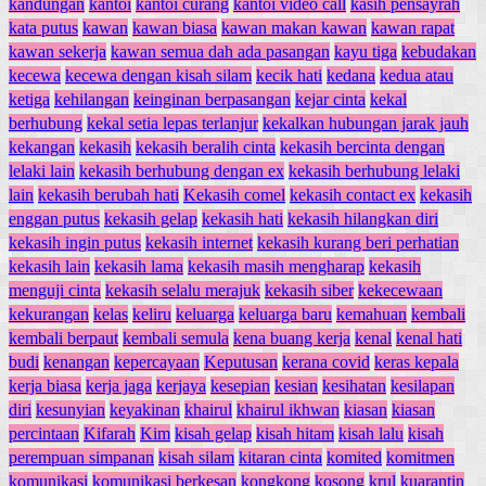
kandungan
kantoi
kantoi curang
kantoi video call
kasih pensayrah
kata putus
kawan
kawan biasa
kawan makan kawan
kawan rapat
kawan sekerja
kawan semua dah ada pasangan
kayu tiga
kebudakan
kecewa
kecewa dengan kisah silam
kecik hati
kedana
kedua atau
ketiga
kehilangan
keinginan berpasangan
kejar cinta
kekal
berhubung
kekal setia lepas terlanjur
kekalkan hubungan jarak jauh
kekangan
kekasih
kekasih beralih cinta
kekasih bercinta dengan
lelaki lain
kekasih berhubung dengan ex
kekasih berhubung lelaki
lain
kekasih berubah hati
Kekasih comel
kekasih contact ex
kekasih
enggan putus
kekasih gelap
kekasih hati
kekasih hilangkan diri
kekasih ingin putus
kekasih internet
kekasih kurang beri perhatian
kekasih lain
kekasih lama
kekasih masih mengharap
kekasih
menguji cinta
kekasih selalu merajuk
kekasih siber
kekecewaan
kekurangan
kelas
keliru
keluarga
keluarga baru
kemahuan
kembali
kembali berpaut
kembali semula
kena buang kerja
kenal
kenal hati
budi
kenangan
kepercayaan
Keputusan
kerana covid
keras kepala
kerja biasa
kerja jaga
kerjaya
kesepian
kesian
kesihatan
kesilapan
diri
kesunyian
keyakinan
khairul
khairul ikhwan
kiasan
kiasan
percintaan
Kifarah
Kim
kisah gelap
kisah hitam
kisah lalu
kisah
perempuan simpanan
kisah silam
kitaran cinta
komited
komitmen
komunikasi
komunikasi berkesan
kongkong
kosong
krul
kuarantin