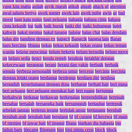
yang kita mahu
aqilah
asyik marah
atikah
atiqah
attack gf
attention
awal sahaja beriya
awek gamer
awek lain
awek pubg
awin
az
bad
mood
bagi kata putus
bagi peluang
bahagia
bahasa cinta
bahasa
cinta kekasih
bai
baik
baik buruk
baiki diri
baiki hubungan
bajet
kahwin
bakal mentua
bakal tunang
balajar
balas chat
balas dendam
balas dm
banding dengan ex
bangcij
Bangcik
bangsa lain
Baran
baru bercinta
bbiana
bekas
bekas kekasih
bekas orang
bekas teman
wanita
belajar mencintai
belum bekerja
belum bersedia
belum move
on
belum sedia
benci
benda remeh
berahsia
berakhir dengan
kekecewaan
berangan
berani
berani dan yakin
berbaik
berbaik
semula
berbeza personaliti
berbeza umur
bercerai
bercinta
bercinta
dengan lelaki orang
berdamai
berdegup
berdiam diri
berdosa
bergaduh
bergelumang dengan dosa
berharap
berhati hati
beri masa
beri peluang
beri peluang memikat hati
beri ruang
berjumpa
berkahwin
berkasar
berkawan
berkenalan
berpendidikan
berpisah
bersabar
bersalah
bersangka baik
bersungguh
bertaubat
bertepuk
sebelah tangan
berterus terang
bertolak ansur
bertunang
berubah
berubah arah
berubah hati
berulang
bf
bf curang
bf kecewa
bf main
bf menipu
bf tawar hati
bf tinggal
Biana
biarkan dia bahagia
bin
hidup baru
bincang
Bingung
bini
bini minta cerai
block
block