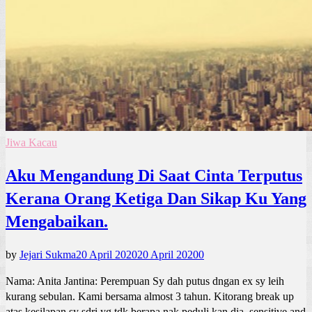
Jiwa Kacau
Aku Mengandung Di Saat Cinta Terputus
Kerana Orang Ketiga Dan Sikap Ku Yang
Mengabaikan.
by
Jejari Sukma
20 April 2020
20 April 2020
0
Nama: Anita Jantina: Perempuan Sy dah putus dngan ex sy leih
kurang sebulan. Kami bersama almost 3 tahun. Kitorang break up
atas kesilapan sy sdri yg tdk berapa nak peduli kan dia, sensitive and