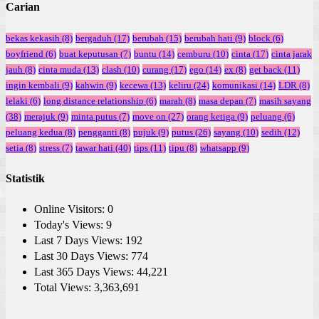
Carian
bekas kekasih
(8)
bergaduh
(17)
berubah
(15)
berubah hati
(9)
block
(6)
boyfriend
(6)
buat keputusan
(7)
buntu
(14)
cemburu
(10)
cinta
(17)
cinta jarak
jauh
(8)
cinta muda
(13)
clash
(10)
curang
(17)
ego
(14)
ex
(8)
get back
(11)
ingin kembali
(9)
kahwin
(9)
kecewa
(13)
keliru
(24)
komunikasi
(14)
LDR
(8)
lelaki
(6)
long distance relationship
(6)
marah
(8)
masa depan
(7)
masih sayang
(38)
merajuk
(9)
minta putus
(7)
move on
(27)
orang ketiga
(9)
peluang
(6)
peluang kedua
(8)
pengganti
(8)
pujuk
(9)
putus
(26)
sayang
(10)
sedih
(12)
setia
(8)
stress
(7)
tawar hati
(40)
tips
(11)
tipu
(8)
whatsapp
(9)
Statistik
Online Visitors:
0
Today's Views:
9
Last 7 Days Views:
192
Last 30 Days Views:
774
Last 365 Days Views:
44,221
Total Views:
3,363,691