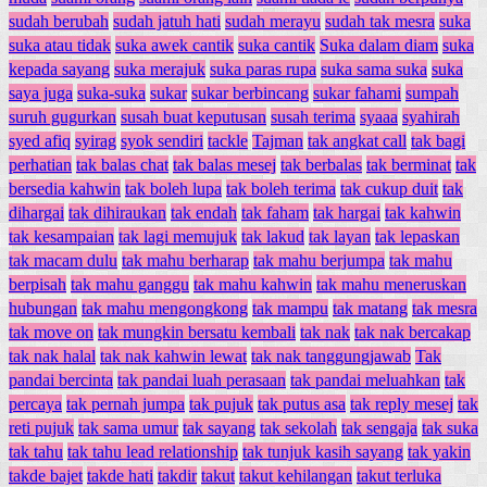
sudah berubah
sudah jatuh hati
sudah merayu
sudah tak mesra
suka
suka atau tidak
suka awek cantik
suka cantik
Suka dalam diam
suka
kepada sayang
suka merajuk
suka paras rupa
suka sama suka
suka
saya juga
suka-suka
sukar
sukar berbincang
sukar fahami
sumpah
suruh gugurkan
susah buat keputusan
susah terima
syaaa
syahirah
syed afiq
syirag
syok sendiri
tackle
Tajman
tak angkat call
tak bagi
perhatian
tak balas chat
tak balas mesej
tak berbalas
tak berminat
tak
bersedia kahwin
tak boleh lupa
tak boleh terima
tak cukup duit
tak
dihargai
tak dihiraukan
tak endah
tak faham
tak hargai
tak kahwin
tak kesampaian
tak lagi memujuk
tak lakud
tak layan
tak lepaskan
tak macam dulu
tak mahu berharap
tak mahu berjumpa
tak mahu
berpisah
tak mahu ganggu
tak mahu kahwin
tak mahu meneruskan
hubungan
tak mahu mengongkong
tak mampu
tak matang
tak mesra
tak move on
tak mungkin bersatu kembali
tak nak
tak nak bercakap
tak nak halal
tak nak kahwin lewat
tak nak tanggungjawab
Tak
pandai bercinta
tak pandai luah perasaan
tak pandai meluahkan
tak
percaya
tak pernah jumpa
tak pujuk
tak putus asa
tak reply mesej
tak
reti pujuk
tak sama umur
tak sayang
tak sekolah
tak sengaja
tak suka
tak tahu
tak tahu lead relationship
tak tunjuk kasih sayang
tak yakin
takde bajet
takde hati
takdir
takut
takut kehilangan
takut terluka