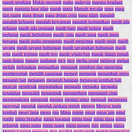
marah tengking
Makin menjauh
malas
malaysia
mangsa keadaan
manis
manusia buat silap
marah
maria
Maruah tercalar
masa
masa
dan ruang
masa depan
masa depan ceria
masa silam
masalah
masalah keluarga
masalah kewangan
masalah komunikasi
masih ada
peluang
masih ada perasaan
masih baru
masih belajar
masih
berharap
masih berhubung
masih cinta
masih ingat
masih ingin
bersama
masih mahu menunggu
masih mencintai
masih rindu
masih
sayang
masih sayang hubungan
masih sayangkan hubungan
masih
setia
masih teringat
masih text
masih whatsApp
masuk dalam rumah
mata duitan
matang
matlamat
mcg
mco
media sosial
melawat
meluat
melulu
melupakan
memaafkan
memasak
memberi dan menerima
memberontak
memilih pasangan
memori
memujuk
menambah stress
menangi hati
menangis
menaruh harapan
menawan kembali hati
mencair
mendesak
mengabaikan
mengadu
mengaku
mengaku
kesalahan
mengalah
mengamuk
mengandung
mengganti cinta
mengongkong
mengusik
menipu
menipu umur
menjauh
menunggu
menyesal
merajuk
merajuk perkara remeh
merayu
Merayu ingin
kembali
mesej lama
mesra
mia
Mima
mimie
minat
minat lain
mind
reader
minta bersabar
minta jawapan
minta maaf
minta masa
minta
petunjuk
minta putus
minta ruang
minta tunggu
miri
miskin
mizza
Mobile Legend
move on
msg
muallaf
muda mudi
mudah melupakan