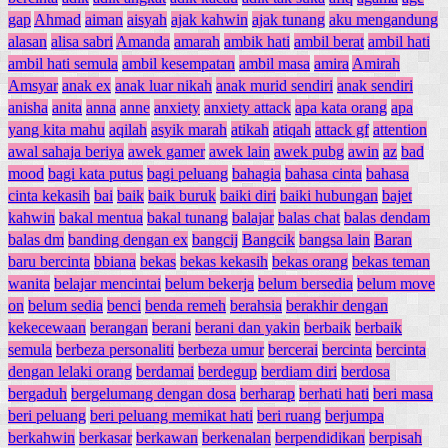
gap
Ahmad
aiman
aisyah
ajak kahwin
ajak tunang
aku mengandung
alasan
alisa sabri
Amanda
amarah
ambik hati
ambil berat
ambil hati
ambil hati semula
ambil kesempatan
ambil masa
amira
Amirah
Amsyar
anak ex
anak luar nikah
anak murid sendiri
anak sendiri
anisha
anita
anna
anne
anxiety
anxiety attack
apa kata orang
apa
yang kita mahu
aqilah
asyik marah
atikah
atiqah
attack gf
attention
awal sahaja beriya
awek gamer
awek lain
awek pubg
awin
az
bad
mood
bagi kata putus
bagi peluang
bahagia
bahasa cinta
bahasa
cinta kekasih
bai
baik
baik buruk
baiki diri
baiki hubungan
bajet
kahwin
bakal mentua
bakal tunang
balajar
balas chat
balas dendam
balas dm
banding dengan ex
bangcij
Bangcik
bangsa lain
Baran
baru bercinta
bbiana
bekas
bekas kekasih
bekas orang
bekas teman
wanita
belajar mencintai
belum bekerja
belum bersedia
belum move
on
belum sedia
benci
benda remeh
berahsia
berakhir dengan
kekecewaan
berangan
berani
berani dan yakin
berbaik
berbaik
semula
berbeza personaliti
berbeza umur
bercerai
bercinta
bercinta
dengan lelaki orang
berdamai
berdegup
berdiam diri
berdosa
bergaduh
bergelumang dengan dosa
berharap
berhati hati
beri masa
beri peluang
beri peluang memikat hati
beri ruang
berjumpa
berkahwin
berkasar
berkawan
berkenalan
berpendidikan
berpisah