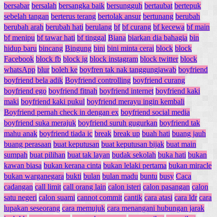
bersabar
bersalah
bersangka baik
bersungguh
bertaubat
bertepuk
sebelah tangan
berterus terang
bertolak ansur
bertunang
berubah
berubah arah
berubah hati
berulang
bf
bf curang
bf kecewa
bf main
bf menipu
bf tawar hati
bf tinggal
Biana
biarkan dia bahagia
bin
hidup baru
bincang
Bingung
bini
bini minta cerai
block
block
Facebook
block fb
block ig
block instagram
block twitter
block
whatsApp
blur
boleh ke
boyfren tak nak tanggungjawab
boyfriend
boyfriend bela adik
Boyfriend controlling
boyfriend curang
boyfriend ego
boyfriend fitnah
boyfriend internet
boyfriend kaki
maki
boyfriend kaki pukul
boyfriend merayu ingin kembali
Boyfriend pernah check in dengan ex
boyfriend social media
boyfriend suka merajuk
boyfriend suruh gugurkan
boyfriend tak
mahu anak
boyfriend tiada ic
break
break up
buah hati
buang jauh
buang perasaan
buat keputusan
buat keputusan bijak
buat main
sumpah
buat pilihan
buat tak layan
budak sekolah
buka hati
bukan
kawan biasa
bukan kerana cinta
bukan lelaki pertama
bukan miracle
bukan warganegara
bukti
bulan
bulan madu
buntu
busy
Caca
cadangan
call limit
call orang lain
calon isteri
calon pasangan
calon
satu negeri
calon suami
cannot commit
cantik
cara atasi
cara ldr
cara
lupakan seseorang
cara memujuk
cara menangani hubungan jarak