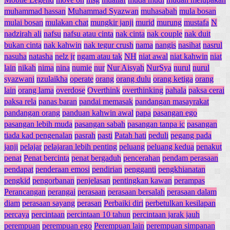
muhammad hassan
Muhammad Syazwan
muhasabah
mula bosan
mulai bosan
mulakan chat
mungkir janji
murid
murung
mustafa
N
nadzirah ali
nafsu
nafsu atau cinta
nak cinta
nak couple
nak duit
bukan cinta
nak kahwin
nak tegur crush
nama
nangis
nasihat
nasrul
nasuha
natasha
nelz jr
ngam atau tak
NH
niat awal
niat kahwin
niat
lain
nikah
nima
nina
numie
nur
Nur Aisyah
NurSya
nurul
nurul
syazwani
nzulaikha
operate
orang
orang dulu
orang ketiga
orang
lain
orang lama
overdose
Overthink
overthinking
pahala
paksa cerai
paksa rela
panas baran
pandai memasak
pandangan masayrakat
pandangan orang
panduan kahwin awal
papa
pasangan ego
pasangan lebih muda
pasangan sabah
pasangan tanpa ic
pasangan
tiada kad pengenalan
pasrah
pasti
Patah hati
peduli
pegang pada
janji
pelajar
pelajaran lebih penting
peluang
peluang kedua
penakut
penat
Penat bercinta
penat bergaduh
pencerahan
pendam perasaan
pendapat
penderaan emosi
pendirian
pengganti
pengkhianatan
pengkid
pengorbanan
penjelasan
pentingkan kawan
perampas
Perancangan
perangai
perasaan
perasaan bersalah
perasaan dalam
diam
perasaan sayang
perasan
Perbaiki diri
perbetulkan kesilapan
percaya
percintaan
percintaan 10 tahun
percintaan jarak jauh
perempuan
perempuan ego
Perempuan lain
perempuan simpanan