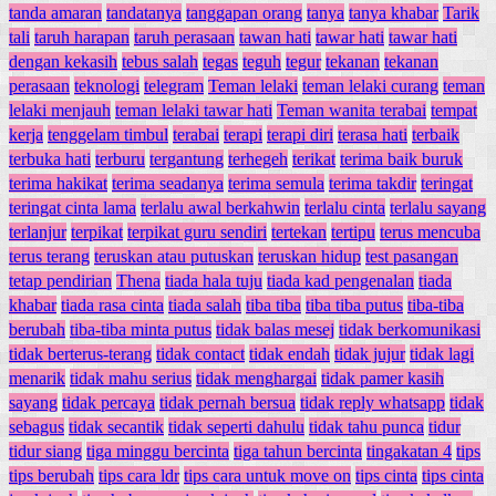
tanda amaran
tandatanya
tanggapan orang
tanya
tanya khabar
Tarik
tali
taruh harapan
taruh perasaan
tawan hati
tawar hati
tawar hati
dengan kekasih
tebus salah
tegas
teguh
tegur
tekanan
tekanan
perasaan
teknologi
telegram
Teman lelaki
teman lelaki curang
teman
lelaki menjauh
teman lelaki tawar hati
Teman wanita terabai
tempat
kerja
tenggelam timbul
terabai
terapi
terapi diri
terasa hati
terbaik
terbuka hati
terburu
tergantung
terhegeh
terikat
terima baik buruk
terima hakikat
terima seadanya
terima semula
terima takdir
teringat
teringat cinta lama
terlalu awal berkahwin
terlalu cinta
terlalu sayang
terlanjur
terpikat
terpikat guru sendiri
tertekan
tertipu
terus mencuba
terus terang
teruskan atau putuskan
teruskan hidup
test pasangan
tetap pendirian
Thena
tiada hala tuju
tiada kad pengenalan
tiada
khabar
tiada rasa cinta
tiada salah
tiba tiba
tiba tiba putus
tiba-tiba
berubah
tiba-tiba minta putus
tidak balas mesej
tidak berkomunikasi
tidak berterus-terang
tidak contact
tidak endah
tidak jujur
tidak lagi
menarik
tidak mahu serius
tidak menghargai
tidak pamer kasih
sayang
tidak percaya
tidak pernah bersua
tidak reply whatsapp
tidak
sebagus
tidak secantik
tidak seperti dahulu
tidak tahu punca
tidur
tidur siang
tiga minggu bercinta
tiga tahun bercinta
tingakatan 4
tips
tips berubah
tips cara ldr
tips cara untuk move on
tips cinta
tips cinta