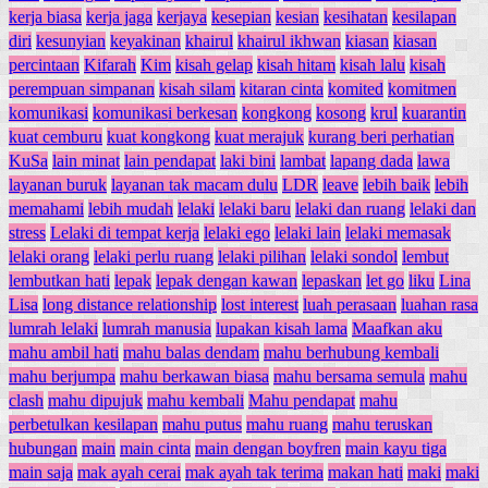
kerja biasa
kerja jaga
kerjaya
kesepian
kesian
kesihatan
kesilapan
diri
kesunyian
keyakinan
khairul
khairul ikhwan
kiasan
kiasan
percintaan
Kifarah
Kim
kisah gelap
kisah hitam
kisah lalu
kisah
perempuan simpanan
kisah silam
kitaran cinta
komited
komitmen
komunikasi
komunikasi berkesan
kongkong
kosong
krul
kuarantin
kuat cemburu
kuat kongkong
kuat merajuk
kurang beri perhatian
KuSa
lain minat
lain pendapat
laki bini
lambat
lapang dada
lawa
layanan buruk
layanan tak macam dulu
LDR
leave
lebih baik
lebih
memahami
lebih mudah
lelaki
lelaki baru
lelaki dan ruang
lelaki dan
stress
Lelaki di tempat kerja
lelaki ego
lelaki lain
lelaki memasak
lelaki orang
lelaki perlu ruang
lelaki pilihan
lelaki sondol
lembut
lembutkan hati
lepak
lepak dengan kawan
lepaskan
let go
liku
Lina
Lisa
long distance relationship
lost interest
luah perasaan
luahan rasa
lumrah lelaki
lumrah manusia
lupakan kisah lama
Maafkan aku
mahu ambil hati
mahu balas dendam
mahu berhubung kembali
mahu berjumpa
mahu berkawan biasa
mahu bersama semula
mahu
clash
mahu dipujuk
mahu kembali
Mahu pendapat
mahu
perbetulkan kesilapan
mahu putus
mahu ruang
mahu teruskan
hubungan
main
main cinta
main dengan boyfren
main kayu tiga
main saja
mak ayah cerai
mak ayah tak terima
makan hati
maki
maki