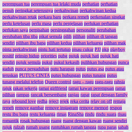
perempuan tua
perempuan tua lelaki muda
perhatian
perhatian
penuh
peringkat seterusnya
perkahwinan
perkahwinan kedua
perkahwinan retak
perkara baru
perkara remeh
perkenalan singkat
perlu ketelusan
perlu masa
perlu penjelasan
perlukan perhatian
perlukan saya
perpisahan
persinggahan
personaliti
perubahan
perubahan tiba tiba
pikat semula
pilih
pilihan
pilihan di tangan
sendiri
pilihan ibu bapa
pilihan kedua
pilihan keluarga
pilihan mak
pinta perkahwinan
pintu hati tertutup
pisau cukur
PJJ
pkp
playboy
positif
prinsip hidup
priorities
pubg
pujuk
pujuk hati
pujuk hati
sendiri
pujuk semula
pukul
pukul kekasih
pulihkan hubungan
punca
gaduh
punca pergaduhan
putu harapan
putus
putus asa
putus atau
teruskan
PUTUS CINTA
putus hubungan
putus tunang
putus
tunang melalui telefon
Queen control
ragu – ragu
ragu-ragu
rahsia
rajuk
rakan sekerja
ramai girlfriend
ramai kawan perempuan
ramai
pilihan
rampas
rancak bersembang
ranjau
rapat
rapat dengan family
raya
rebound love
redha
reject
rejek
reka cerita
relay on off
remaja
remeh
remove gambar
remove instagram
remove memori
respon
restu ibu bapa
restu keluarga
rimas
RinaSha
rindu
rindu suara
risau
romantik
rosak hubungan
ruang
ruang dengan kawan
ruang sendiri
rujuk
rulzah
rumah usang
runtuhkan rumah tangga
rupa paras
sabah