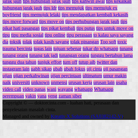
jarak jauh
tips hubungan jarak jauh
tips kahwin awal
tips kekalkan
hubungan jarak jauh
tips ldr
tips memujuk
tips memujuk ex
boyfriend
tips memujuk lelaki
tips mendapatkan kembali kekasih
tips move forward
tips move on
tips perhubungan jarak jauh
tips
pikat hati pasangan
tips pikat kembali
tips putus
tips untuk move on
tipu
tipu media sosial
tipu online
tipu perasaan
to kalau saya sayang
dia
toksik
tolak
tolak kasih sayang
tolak pinangan
Too soft
toxic
trauma bercinta
tugas lain
tujuan sebenar
tukar dp whatsapp
tunang
tunang orang
tunang tak jadi
tunangan orang
tunggu bertahun lama
tunggu dua tahun
tunjuk effort
turn off
tutup aib
twitter dan
instagram lain
uabh sikap
ubah
ubah fokus
uji cinta
uji pasangan
ujian
ujian perkahwinan
ujjan percintaan
ultimatum
umur makin
naik
universiti
unknown
unmensi
urusan kerja
urusan lain
usaha
video call
video panas
wani
wayang
whatsapp
Whatsapp
perempuan
yakin
yana
yeng
zaman siber
Copyright © — doktorcinta.com - luahan hati, perasaan dan
penyelesaian masalah cinta.
Managed and owned by
Kreativ X Solutions (SA0382142-V)
.