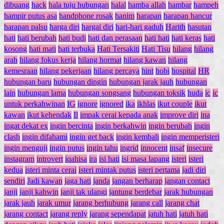
dibuang
hack
hala tuju hubungan
halal
hamba allah
hambar
hampeh
hampir putus asa
handphone rosak
hanim
harapan
harapan hancur
harapan palsu
harga diri
hargai diri
hari-hari gaduh
Harith
hasutan
hati
hati berubah
hati budi
hati dan perasaan
hati hati
hati keras
hati
kosong
hati mati
hati terbuka
Hati Tersakiti
Hati Tisu
hilang
hilang
arah
hilang fokus kerja
hilang hormat
hilang kawan
hilang
kemesraan
hilang pekerjaan
hilang percaya
hint
hobi
hospital
HR
hubungan baru
hubungan dingin
hubungan jarak jauh
hubungan
lain
hubungan lama
hubungan songsang
hubungan toksik
huda
ic
ic
untuk perkahwinan
IG
ignore
ignored
ika
ikhlas
ikut couple
ikut
kawan
ikut kehendak
Il
impak cerai kepada anak
improve diri
ina
ingat dekat ex
ingin bercinta
ingin berkahwin
ingin berubah
ingin
clash
ingin difahami
ingin get back
ingin kembali
ingin memperisteri
ingin menguji
ingin putus
ingin tahu
ingrid
innocent
insaf
insecure
instagram
introvert
iqahisa
ira
isi hati
isi masa lapang
isteri
isteri
kedua
isteri minta cerai
isteri mintak putus
isteri pertama
jadi diri
sendiri
Jadi kawan
jaga hati
janda
jangan berharap
jangan contact
janji
janji kahwin
janji tak ulangi
jantung berdebar
jarak hubungan
jarak jauh
jarak umur
jarang berhubung
jarang call
jarang chat
jarang contact
jarang reply
jarang sependapat
jatuh hati
jatuh hati