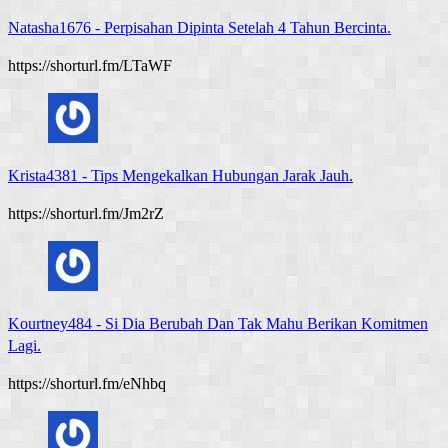
Natasha1676
-
Perpisahan Dipinta Setelah 4 Tahun Bercinta.
https://shorturl.fm/LTaWF
Krista4381
-
Tips Mengekalkan Hubungan Jarak Jauh.
https://shorturl.fm/Jm2rZ
Kourtney484
-
Si Dia Berubah Dan Tak Mahu Berikan Komitmen
Lagi.
https://shorturl.fm/eNhbq