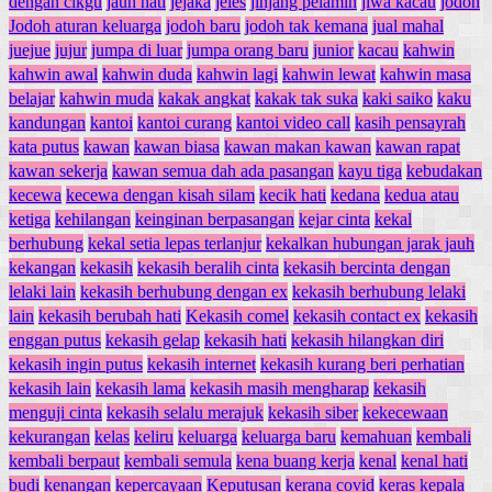
dengan cikgu
jauh hati
jejaka
jeles
jinjang pelamin
jiwa kacau
jodoh
Jodoh aturan keluarga
jodoh baru
jodoh tak kemana
jual mahal
juejue
jujur
jumpa di luar
jumpa orang baru
junior
kacau
kahwin
kahwin awal
kahwin duda
kahwin lagi
kahwin lewat
kahwin masa
belajar
kahwin muda
kakak angkat
kakak tak suka
kaki saiko
kaku
kandungan
kantoi
kantoi curang
kantoi video call
kasih pensayrah
kata putus
kawan
kawan biasa
kawan makan kawan
kawan rapat
kawan sekerja
kawan semua dah ada pasangan
kayu tiga
kebudakan
kecewa
kecewa dengan kisah silam
kecik hati
kedana
kedua atau
ketiga
kehilangan
keinginan berpasangan
kejar cinta
kekal
berhubung
kekal setia lepas terlanjur
kekalkan hubungan jarak jauh
kekangan
kekasih
kekasih beralih cinta
kekasih bercinta dengan
lelaki lain
kekasih berhubung dengan ex
kekasih berhubung lelaki
lain
kekasih berubah hati
Kekasih comel
kekasih contact ex
kekasih
enggan putus
kekasih gelap
kekasih hati
kekasih hilangkan diri
kekasih ingin putus
kekasih internet
kekasih kurang beri perhatian
kekasih lain
kekasih lama
kekasih masih mengharap
kekasih
menguji cinta
kekasih selalu merajuk
kekasih siber
kekecewaan
kekurangan
kelas
keliru
keluarga
keluarga baru
kemahuan
kembali
kembali berpaut
kembali semula
kena buang kerja
kenal
kenal hati
budi
kenangan
kepercayaan
Keputusan
kerana covid
keras kepala