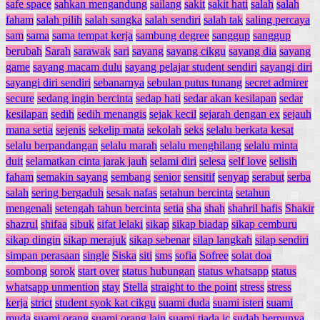
safe space
sahkan mengandung
sailang
sakit
sakit hati
salah
salah
faham
salah pilih
salah sangka
salah sendiri
salah tak
saling percaya
sam
sama
sama tempat kerja
sambung degree
sanggup
sanggup
berubah
Sarah
sarawak
sari
sayang
sayang cikgu
sayang dia
sayang
game
sayang macam dulu
sayang pelajar student sendiri
sayangi diri
sayangi diri sendiri
sebanarnya
sebulan putus tunang
secret admirer
secure
sedang ingin bercinta
sedap hati
sedar akan kesilapan
sedar
kesilapan
sedih
sedih menangis
sejak kecil
sejarah dengan ex
sejauh
mana setia
sejenis
sekelip mata
sekolah
seks
selalu berkata kesat
selalu berpandangan
selalu marah
selalu menghilang
selalu minta
duit
selamatkan cinta jarak jauh
selami diri
selesa
self love
selisih
faham
semakin sayang
sembang
senior
sensitif
senyap
serabut
serba
salah
sering bergaduh
sesak nafas
setahun bercinta
setahun
mengenali
setengah tahun bercinta
setia
sha
shah
shahril hafis
Shakir
shazrul
shifaa
sibuk
sifat lelaki
sikap
sikap biadap
sikap cemburu
sikap dingin
sikap merajuk
sikap sebenar
silap langkah
silap sendiri
simpan perasaan
single
Siska
siti
sms
sofia
Sofree
solat doa
sombong
sorok
start over
status hubungan
status whatsapp
status
whatsapp unmention
stay
Stella
straight to the point
stress
stress
kerja
strict
student syok kat cikgu
suami duda
suami isteri
suami
muda
suami orang
suami orang lain
suami tiada ic
sudah berpunya