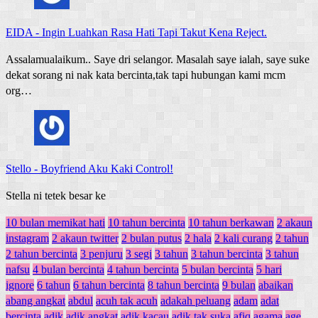
EIDA
-
Ingin Luahkan Rasa Hati Tapi Takut Kena Reject.
Assalamualaikum.. Saye dri selangor. Masalah saye ialah, saye suke
dekat sorang ni nak kata bercinta,tak tapi hubungan kami mcm
org…
Stello
-
Boyfriend Aku Kaki Control!
Stella ni tetek besar ke
10 bulan memikat hati
10 tahun bercinta
10 tahun berkawan
2 akaun
instagram
2 akaun twitter
2 bulan putus
2 hala
2 kali curang
2 tahun
2 tahun bercinta
3 penjuru
3 segi
3 tahun
3 tahun bercinta
3 tahun
nafsu
4 bulan bercinta
4 tahun bercinta
5 bulan bercinta
5 hari
ignore
6 tahun
6 tahun bercinta
8 tahun bercinta
9 bulan
abaikan
abang angkat
abdul
acuh tak acuh
adakah peluang
adam
adat
bercinta
adik
adik angkat
adik kacau
adik tak suka
afiq
agama
age