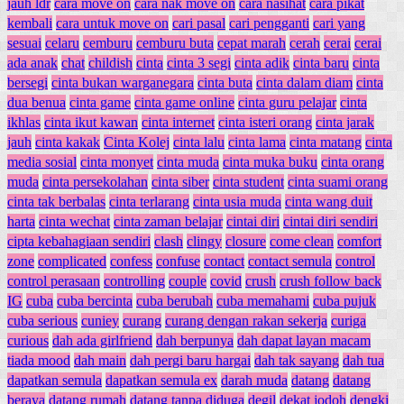
jauh ldr
cara move on
cara nak move on
cara nasihat
cara pikat
kembali
cara untuk move on
cari pasal
cari pengganti
cari yang
sesuai
celaru
cemburu
cemburu buta
cepat marah
cerah
cerai
cerai
ada anak
chat
childish
cinta
cinta 3 segi
cinta adik
cinta baru
cinta
bersegi
cinta bukan warganegara
cinta buta
cinta dalam diam
cinta
dua benua
cinta game
cinta game online
cinta guru pelajar
cinta
ikhlas
cinta ikut kawan
cinta internet
cinta isteri orang
cinta jarak
jauh
cinta kakak
Cinta Kolej
cinta lalu
cinta lama
cinta matang
cinta
media sosial
cinta monyet
cinta muda
cinta muka buku
cinta orang
muda
cinta persekolahan
cinta siber
cinta student
cinta suami orang
cinta tak berbalas
cinta terlarang
cinta usia muda
cinta wang duit
harta
cinta wechat
cinta zaman belajar
cintai diri
cintai diri sendiri
cipta kebahagiaan sendiri
clash
clingy
closure
come clean
comfort
zone
complicated
confess
confuse
contact
contact semula
control
control perasaan
controlling
couple
covid
crush
crush follow back
IG
cuba
cuba bercinta
cuba berubah
cuba memahami
cuba pujuk
cuba serious
cuniey
curang
curang dengan rakan sekerja
curiga
curious
dah ada girlfriend
dah berpunya
dah dapat layan macam
tiada mood
dah main
dah pergi baru hargai
dah tak sayang
dah tua
dapatkan semula
dapatkan semula ex
darah muda
datang
datang
beraya
datang rumah
datang tanpa diduga
degil
dekat jodoh
dengki