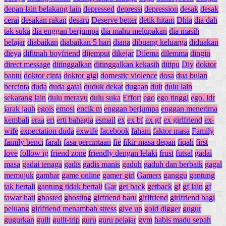
depan lain belakang lain
depressed
depressi
depression
desak
desak
cerai
desakan rakan
desaru
Deserve better
detik hitam
Dhia
dia dah
tak suka
dia enggan berjumpa
dia mahu melupakan
dia masih
belajar
diabaikan
diabaikan 5 hari
diana
dibuang keluarga
diduakan
dieya
difitnah boyfriend
dijemput
dikejar
Dilema
dilemma
dingin
direct message
ditinggalkan
ditinggalkan kekasih
ditipu
Diy
doktor
bantu
doktor cinta
doktor gigi
domestic violence
dosa
dua bulan
bercinta
duda
duda gatal
duduk dekat
dugaan
duit
dulu lain
sekarang lain
dulu merayu
dulu suka
Effort
ego
ego tinggi
ego. ldr
jarak jauh
egois
emosi
encik m
enggan berjumpa
enggan menerima
kembali
eraa
eri
erti bahagia
esmail
ex
ex bf
ex gf
ex girlfriend
ex-
wife
expectation duda
exwife
facebook
faham
faktor masa
Family
family benci
farah
fasa percintaan
fie
fikir masa depan
fiqah
first
love
follow ig
friend zone
friendly dengan lelaki
frust
futsal
gadai
masa
gadai tenaga
gadis
gadis manis
gaduh
gaduh dan berbaik
gagal
memujuk
gambar
game online
gamer girl
Gamers
ganggu
gantung
tak bertali
gantung tidak bertali
Gar
get back
getback
gf
gf lain
gf
tawar hati
ghosted
ghosting
girfriend baru
girlfriend
girlfriend bagi
peluang
girlfriend menambah stress
give up
gold digger
gugur
gugurkan
guilt
guilt-trip
guru
guru pelajar
gym
habis madu sepah