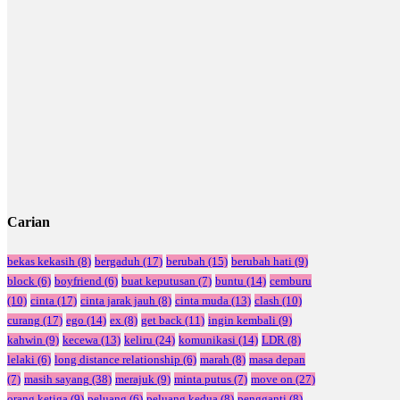
Carian
bekas kekasih
(8)
bergaduh
(17)
berubah
(15)
berubah hati
(9)
block
(6)
boyfriend
(6)
buat keputusan
(7)
buntu
(14)
cemburu
(10)
cinta
(17)
cinta jarak jauh
(8)
cinta muda
(13)
clash
(10)
curang
(17)
ego
(14)
ex
(8)
get back
(11)
ingin kembali
(9)
kahwin
(9)
kecewa
(13)
keliru
(24)
komunikasi
(14)
LDR
(8)
lelaki
(6)
long distance relationship
(6)
marah
(8)
masa depan
(7)
masih sayang
(38)
merajuk
(9)
minta putus
(7)
move on
(27)
orang ketiga
(9)
peluang
(6)
peluang kedua
(8)
pengganti
(8)