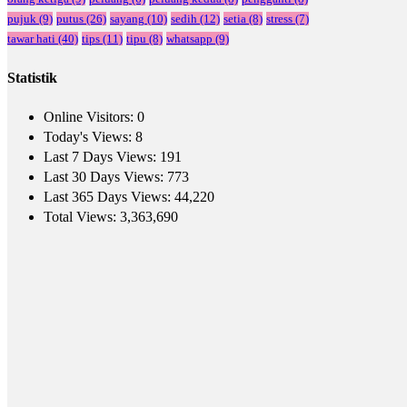
pujuk
(9)
putus
(26)
sayang
(10)
sedih
(12)
setia
(8)
stress
(7)
tawar hati
(40)
tips
(11)
tipu
(8)
whatsapp
(9)
Statistik
Online Visitors:
0
Today's Views:
8
Last 7 Days Views:
191
Last 30 Days Views:
773
Last 365 Days Views:
44,220
Total Views:
3,363,690