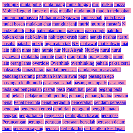
petunjuk
minta putus
minta ruang
minta tunggu
miri
miskin
mizza
Mobile Legend
move on
msg
muallaf
muda mudi
mudah melupakan
muhammad hassan
Muhammad Syazwan
muhasabah
mula bosan
mulai bosan
mulakan chat
mungkir janji
murid
murung
mustafa
N
nadzirah ali
nafsu
nafsu atau cinta
nak cinta
nak couple
nak duit
bukan cinta
nak kahwin
nak tegur crush
nama
nangis
nasihat
nasrul
nasuha
natasha
nelz jr
ngam atau tak
NH
niat awal
niat kahwin
niat
lain
nikah
nima
nina
numie
nur
Nur Aisyah
NurSya
nurul
nurul
syazwani
nzulaikha
operate
orang
orang dulu
orang ketiga
orang
lain
orang lama
overdose
Overthink
overthinking
pahala
paksa cerai
paksa rela
panas baran
pandai memasak
pandangan masayrakat
pandangan orang
panduan kahwin awal
papa
pasangan ego
pasangan lebih muda
pasangan sabah
pasangan tanpa ic
pasangan
tiada kad pengenalan
pasrah
pasti
Patah hati
peduli
pegang pada
janji
pelajar
pelajaran lebih penting
peluang
peluang kedua
penakut
penat
Penat bercinta
penat bergaduh
pencerahan
pendam perasaan
pendapat
penderaan emosi
pendirian
pengganti
pengkhianatan
pengkid
pengorbanan
penjelasan
pentingkan kawan
perampas
Perancangan
perangai
perasaan
perasaan bersalah
perasaan dalam
diam
perasaan sayang
perasan
Perbaiki diri
perbetulkan kesilapan