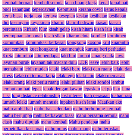
kembali berpaut
kembali semula
kena buang kerja
kenal
kenal hati
budi
kenangan
kepercayaan
Keputusan
kerana covid
keras kepala
kerja biasa
kerja jaga
kerjaya
kesepian
kesian
kesihatan
kesilapan
diri
kesunyian
keyakinan
khairul
khairul ikhwan
kiasan
kiasan
percintaan
Kifarah
Kim
kisah gelap
kisah hitam
kisah lalu
kisah
perempuan simpanan
kisah silam
kitaran cinta
komited
komitmen
komunikasi
komunikasi berkesan
kongkong
kosong
krul
kuarantin
kuat cemburu
kuat kongkong
kuat merajuk
kurang beri perhatian
KuSa
lain minat
lain pendapat
laki bini
lambat
lapang dada
lawa
layanan buruk
layanan tak macam dulu
LDR
leave
lebih baik
lebih
memahami
lebih mudah
lelaki
lelaki baru
lelaki dan ruang
lelaki dan
stress
Lelaki di tempat kerja
lelaki ego
lelaki lain
lelaki memasak
lelaki orang
lelaki perlu ruang
lelaki pilihan
lelaki sondol
lembut
lembutkan hati
lepak
lepak dengan kawan
lepaskan
let go
liku
Lina
Lisa
long distance relationship
lost interest
luah perasaan
luahan rasa
lumrah lelaki
lumrah manusia
lupakan kisah lama
Maafkan aku
mahu ambil hati
mahu balas dendam
mahu berhubung kembali
mahu berjumpa
mahu berkawan biasa
mahu bersama semula
mahu
clash
mahu dipujuk
mahu kembali
Mahu pendapat
mahu
perbetulkan kesilapan
mahu putus
mahu ruang
mahu teruskan