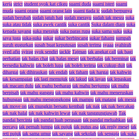
kerja
strict
student syok kat cikgu
suami duda
suami isteri
suami
muda
suami orang
suami orang lain
suami tiada ic
sudah berpunya
sudah berubah
sudah jatuh hati
sudah merayu
sudah tak mesra
suka
suka atau tidak
suka awek cantik
suka cantik
Suka dalam diam
suka
kepada sayang
suka merajuk
suka paras rupa
suka sama suka
suka
saya juga
suka-suka
sukar
sukar berbincang
sukar fahami
sumpah
suruh gugurkan
susah buat keputusan
susah terima
syaaa
syahirah
syed afiq
syirag
syok sendiri
tackle
Tajman
tak angkat call
tak bagi
perhatian
tak balas chat
tak balas mesej
tak berbalas
tak berminat
tak
bersedia kahwin
tak boleh lupa
tak boleh terima
tak cukup duit
tak
dihargai
tak dihiraukan
tak endah
tak faham
tak hargai
tak kahwin
tak kesampaian
tak lagi memujuk
tak lakud
tak layan
tak lepaskan
tak macam dulu
tak mahu berharap
tak mahu berjumpa
tak mahu
berpisah
tak mahu ganggu
tak mahu kahwin
tak mahu meneruskan
hubungan
tak mahu mengongkong
tak mampu
tak matang
tak mesra
tak move on
tak mungkin bersatu kembali
tak nak
tak nak bercakap
tak nak halal
tak nak kahwin lewat
tak nak tanggungjawab
Tak
pandai bercinta
tak pandai luah perasaan
tak pandai meluahkan
tak
percaya
tak pernah jumpa
tak pujuk
tak putus asa
tak reply mesej
tak
reti pujuk
tak sama umur
tak sayang
tak sekolah
tak sengaja
tak suka