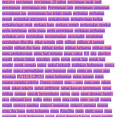
percaya
percintaan
percintaan 10 tahun
percintaan jarak jauh
perempuan
perempuan ego
Perempuan lain
perempuan simpanan
perempuan tua
perempuan tua lelaki muda
perhatian
perhatian
penuh
peringkat seterusnya
perkahwinan
perkahwinan kedua
perkahwinan retak
perkara baru
perkara remeh
perkenalan singkat
perlu ketelusan
perlu masa
perlu penjelasan
perlukan perhatian
perlukan saya
perpisahan
persinggahan
personaliti
perubahan
perubahan tiba tiba
pikat semula
pilih
pilihan
pilihan di tangan
sendiri
pilihan ibu bapa
pilihan kedua
pilihan keluarga
pilihan mak
pinta perkahwinan
pintu hati tertutup
pisau cukur
PJJ
pkp
playboy
positif
prinsip hidup
priorities
pubg
pujuk
pujuk hati
pujuk hati
sendiri
pujuk semula
pukul
pukul kekasih
pulihkan hubungan
punca
gaduh
punca pergaduhan
putu harapan
putus
putus asa
putus atau
teruskan
PUTUS CINTA
putus hubungan
putus tunang
putus
tunang melalui telefon
Queen control
ragu – ragu
ragu-ragu
rahsia
rajuk
rakan sekerja
ramai girlfriend
ramai kawan perempuan
ramai
pilihan
rampas
rancak bersembang
ranjau
rapat
rapat dengan family
raya
rebound love
redha
reject
rejek
reka cerita
relay on off
remaja
remeh
remove gambar
remove instagram
remove memori
respon
restu ibu bapa
restu keluarga
rimas
RinaSha
rindu
rindu suara
risau
romantik
rosak hubungan
ruang
ruang dengan kawan
ruang sendiri