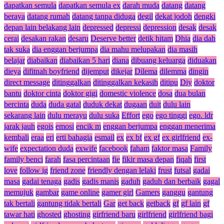
dapatkan semula
dapatkan semula ex
darah muda
datang
datang
beraya
datang rumah
datang tanpa diduga
degil
dekat jodoh
dengki
depan lain belakang lain
depressed
depressi
depression
desak
desak
cerai
desakan rakan
desaru
Deserve better
detik hitam
Dhia
dia dah
tak suka
dia enggan berjumpa
dia mahu melupakan
dia masih
belajar
diabaikan
diabaikan 5 hari
diana
dibuang keluarga
diduakan
dieya
difitnah boyfriend
dijemput
dikejar
Dilema
dilemma
dingin
direct message
ditinggalkan
ditinggalkan kekasih
ditipu
Diy
doktor
bantu
doktor cinta
doktor gigi
domestic violence
dosa
dua bulan
bercinta
duda
duda gatal
duduk dekat
dugaan
duit
dulu lain
sekarang lain
dulu merayu
dulu suka
Effort
ego
ego tinggi
ego. ldr
jarak jauh
egois
emosi
encik m
enggan berjumpa
enggan menerima
kembali
eraa
eri
erti bahagia
esmail
ex
ex bf
ex gf
ex girlfriend
ex-
wife
expectation duda
exwife
facebook
faham
faktor masa
Family
family benci
farah
fasa percintaan
fie
fikir masa depan
fiqah
first
love
follow ig
friend zone
friendly dengan lelaki
frust
futsal
gadai
masa
gadai tenaga
gadis
gadis manis
gaduh
gaduh dan berbaik
gagal
memujuk
gambar
game online
gamer girl
Gamers
ganggu
gantung
tak bertali
gantung tidak bertali
Gar
get back
getback
gf
gf lain
gf
tawar hati
ghosted
ghosting
girfriend baru
girlfriend
girlfriend bagi