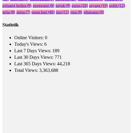
peluang kedua
(8)
pengganti
(8)
pujuk
(9)
putus
(26)
sayang
(10)
sedih
(12)
setia
(8)
stress
(7)
tawar hati
(40)
tips
(11)
tipu
(8)
whatsapp
(9)
Statistik
Online Visitors:
0
Today's Views:
6
Last 7 Days Views:
189
Last 30 Days Views:
771
Last 365 Days Views:
44,218
Total Views:
3,363,688