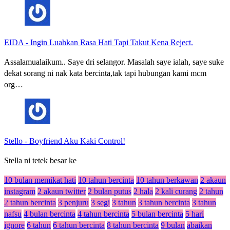
EIDA
-
Ingin Luahkan Rasa Hati Tapi Takut Kena Reject.
Assalamualaikum.. Saye dri selangor. Masalah saye ialah, saye suke
dekat sorang ni nak kata bercinta,tak tapi hubungan kami mcm
org…
Stello
-
Boyfriend Aku Kaki Control!
Stella ni tetek besar ke
10 bulan memikat hati
10 tahun bercinta
10 tahun berkawan
2 akaun
instagram
2 akaun twitter
2 bulan putus
2 hala
2 kali curang
2 tahun
2 tahun bercinta
3 penjuru
3 segi
3 tahun
3 tahun bercinta
3 tahun
nafsu
4 bulan bercinta
4 tahun bercinta
5 bulan bercinta
5 hari
ignore
6 tahun
6 tahun bercinta
8 tahun bercinta
9 bulan
abaikan