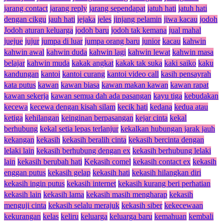
jarang contact
jarang reply
jarang sependapat
jatuh hati
jatuh hati
dengan cikgu
jauh hati
jejaka
jeles
jinjang pelamin
jiwa kacau
jodoh
Jodoh aturan keluarga
jodoh baru
jodoh tak kemana
jual mahal
juejue
jujur
jumpa di luar
jumpa orang baru
junior
kacau
kahwin
kahwin awal
kahwin duda
kahwin lagi
kahwin lewat
kahwin masa
belajar
kahwin muda
kakak angkat
kakak tak suka
kaki saiko
kaku
kandungan
kantoi
kantoi curang
kantoi video call
kasih pensayrah
kata putus
kawan
kawan biasa
kawan makan kawan
kawan rapat
kawan sekerja
kawan semua dah ada pasangan
kayu tiga
kebudakan
kecewa
kecewa dengan kisah silam
kecik hati
kedana
kedua atau
ketiga
kehilangan
keinginan berpasangan
kejar cinta
kekal
berhubung
kekal setia lepas terlanjur
kekalkan hubungan jarak jauh
kekangan
kekasih
kekasih beralih cinta
kekasih bercinta dengan
lelaki lain
kekasih berhubung dengan ex
kekasih berhubung lelaki
lain
kekasih berubah hati
Kekasih comel
kekasih contact ex
kekasih
enggan putus
kekasih gelap
kekasih hati
kekasih hilangkan diri
kekasih ingin putus
kekasih internet
kekasih kurang beri perhatian
kekasih lain
kekasih lama
kekasih masih mengharap
kekasih
menguji cinta
kekasih selalu merajuk
kekasih siber
kekecewaan
kekurangan
kelas
keliru
keluarga
keluarga baru
kemahuan
kembali