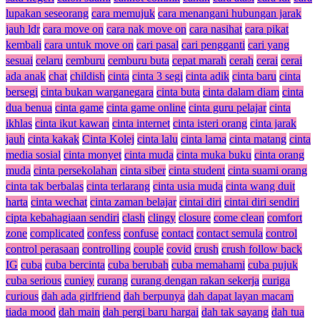
lupakan seseorang
cara memujuk
cara menangani hubungan jarak
jauh ldr
cara move on
cara nak move on
cara nasihat
cara pikat
kembali
cara untuk move on
cari pasal
cari pengganti
cari yang
sesuai
celaru
cemburu
cemburu buta
cepat marah
cerah
cerai
cerai
ada anak
chat
childish
cinta
cinta 3 segi
cinta adik
cinta baru
cinta
bersegi
cinta bukan warganegara
cinta buta
cinta dalam diam
cinta
dua benua
cinta game
cinta game online
cinta guru pelajar
cinta
ikhlas
cinta ikut kawan
cinta internet
cinta isteri orang
cinta jarak
jauh
cinta kakak
Cinta Kolej
cinta lalu
cinta lama
cinta matang
cinta
media sosial
cinta monyet
cinta muda
cinta muka buku
cinta orang
muda
cinta persekolahan
cinta siber
cinta student
cinta suami orang
cinta tak berbalas
cinta terlarang
cinta usia muda
cinta wang duit
harta
cinta wechat
cinta zaman belajar
cintai diri
cintai diri sendiri
cipta kebahagiaan sendiri
clash
clingy
closure
come clean
comfort
zone
complicated
confess
confuse
contact
contact semula
control
control perasaan
controlling
couple
covid
crush
crush follow back
IG
cuba
cuba bercinta
cuba berubah
cuba memahami
cuba pujuk
cuba serious
cuniey
curang
curang dengan rakan sekerja
curiga
curious
dah ada girlfriend
dah berpunya
dah dapat layan macam
tiada mood
dah main
dah pergi baru hargai
dah tak sayang
dah tua