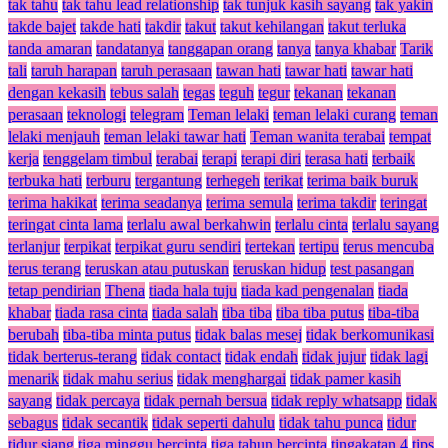
tak tahu
tak tahu lead relationship
tak tunjuk kasih sayang
tak yakin
takde bajet
takde hati
takdir
takut
takut kehilangan
takut terluka
tanda amaran
tandatanya
tanggapan orang
tanya
tanya khabar
Tarik
tali
taruh harapan
taruh perasaan
tawan hati
tawar hati
tawar hati
dengan kekasih
tebus salah
tegas
teguh
tegur
tekanan
tekanan
perasaan
teknologi
telegram
Teman lelaki
teman lelaki curang
teman
lelaki menjauh
teman lelaki tawar hati
Teman wanita terabai
tempat
kerja
tenggelam timbul
terabai
terapi
terapi diri
terasa hati
terbaik
terbuka hati
terburu
tergantung
terhegeh
terikat
terima baik buruk
terima hakikat
terima seadanya
terima semula
terima takdir
teringat
teringat cinta lama
terlalu awal berkahwin
terlalu cinta
terlalu sayang
terlanjur
terpikat
terpikat guru sendiri
tertekan
tertipu
terus mencuba
terus terang
teruskan atau putuskan
teruskan hidup
test pasangan
tetap pendirian
Thena
tiada hala tuju
tiada kad pengenalan
tiada
khabar
tiada rasa cinta
tiada salah
tiba tiba
tiba tiba putus
tiba-tiba
berubah
tiba-tiba minta putus
tidak balas mesej
tidak berkomunikasi
tidak berterus-terang
tidak contact
tidak endah
tidak jujur
tidak lagi
menarik
tidak mahu serius
tidak menghargai
tidak pamer kasih
sayang
tidak percaya
tidak pernah bersua
tidak reply whatsapp
tidak
sebagus
tidak secantik
tidak seperti dahulu
tidak tahu punca
tidur
tidur siang
tiga minggu bercinta
tiga tahun bercinta
tingakatan 4
tips