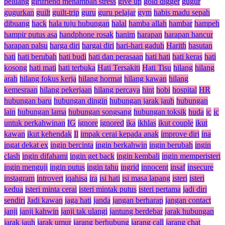
peluang
girlfriend menambah stress
give up
gold digger
gugur
gugurkan
guilt
guilt-trip
guru
guru pelajar
gym
habis madu sepah
dibuang
hack
hala tuju hubungan
halal
hamba allah
hambar
hampeh
hampir putus asa
handphone rosak
hanim
harapan
harapan hancur
harapan palsu
harga diri
hargai diri
hari-hari gaduh
Harith
hasutan
hati
hati berubah
hati budi
hati dan perasaan
hati hati
hati keras
hati
kosong
hati mati
hati terbuka
Hati Tersakiti
Hati Tisu
hilang
hilang
arah
hilang fokus kerja
hilang hormat
hilang kawan
hilang
kemesraan
hilang pekerjaan
hilang percaya
hint
hobi
hospital
HR
hubungan baru
hubungan dingin
hubungan jarak jauh
hubungan
lain
hubungan lama
hubungan songsang
hubungan toksik
huda
ic
ic
untuk perkahwinan
IG
ignore
ignored
ika
ikhlas
ikut couple
ikut
kawan
ikut kehendak
Il
impak cerai kepada anak
improve diri
ina
ingat dekat ex
ingin bercinta
ingin berkahwin
ingin berubah
ingin
clash
ingin difahami
ingin get back
ingin kembali
ingin memperisteri
ingin menguji
ingin putus
ingin tahu
ingrid
innocent
insaf
insecure
instagram
introvert
iqahisa
ira
isi hati
isi masa lapang
isteri
isteri
kedua
isteri minta cerai
isteri mintak putus
isteri pertama
jadi diri
sendiri
Jadi kawan
jaga hati
janda
jangan berharap
jangan contact
janji
janji kahwin
janji tak ulangi
jantung berdebar
jarak hubungan
jarak jauh
jarak umur
jarang berhubung
jarang call
jarang chat