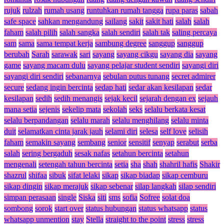
rujuk
rulzah
rumah usang
runtuhkan rumah tangga
rupa paras
sabah
safe space
sahkan mengandung
sailang
sakit
sakit hati
salah
salah
faham
salah pilih
salah sangka
salah sendiri
salah tak
saling percaya
sam
sama
sama tempat kerja
sambung degree
sanggup
sanggup
berubah
Sarah
sarawak
sari
sayang
sayang cikgu
sayang dia
sayang
game
sayang macam dulu
sayang pelajar student sendiri
sayangi diri
sayangi diri sendiri
sebanarnya
sebulan putus tunang
secret admirer
secure
sedang ingin bercinta
sedap hati
sedar akan kesilapan
sedar
kesilapan
sedih
sedih menangis
sejak kecil
sejarah dengan ex
sejauh
mana setia
sejenis
sekelip mata
sekolah
seks
selalu berkata kesat
selalu berpandangan
selalu marah
selalu menghilang
selalu minta
duit
selamatkan cinta jarak jauh
selami diri
selesa
self love
selisih
faham
semakin sayang
sembang
senior
sensitif
senyap
serabut
serba
salah
sering bergaduh
sesak nafas
setahun bercinta
setahun
mengenali
setengah tahun bercinta
setia
sha
shah
shahril hafis
Shakir
shazrul
shifaa
sibuk
sifat lelaki
sikap
sikap biadap
sikap cemburu
sikap dingin
sikap merajuk
sikap sebenar
silap langkah
silap sendiri
simpan perasaan
single
Siska
siti
sms
sofia
Sofree
solat doa
sombong
sorok
start over
status hubungan
status whatsapp
status
whatsapp unmention
stay
Stella
straight to the point
stress
stress