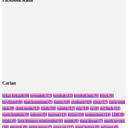
Facebook Kami
Carian
bekas kekasih
(8)
bergaduh
(17)
berubah
(15)
berubah hati
(9)
block
(6)
boyfriend
(6)
buat keputusan
(7)
buntu
(14)
cemburu
(10)
cinta
(17)
cinta jarak
jauh
(8)
cinta muda
(13)
clash
(10)
curang
(17)
ego
(14)
ex
(8)
get back
(11)
ingin kembali
(9)
kahwin
(9)
kecewa
(13)
keliru
(24)
komunikasi
(14)
LDR
(8)
lelaki
(6)
long distance relationship
(6)
marah
(8)
masa depan
(7)
masih sayang
(38)
merajuk
(9)
minta putus
(7)
move on
(27)
orang ketiga
(9)
peluang
(6)