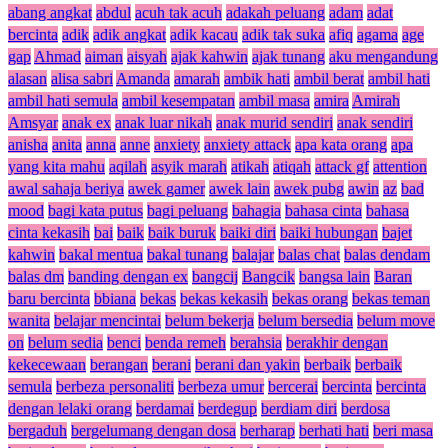
abang angkat
abdul
acuh tak acuh
adakah peluang
adam
adat
bercinta
adik
adik angkat
adik kacau
adik tak suka
afiq
agama
age
gap
Ahmad
aiman
aisyah
ajak kahwin
ajak tunang
aku mengandung
alasan
alisa sabri
Amanda
amarah
ambik hati
ambil berat
ambil hati
ambil hati semula
ambil kesempatan
ambil masa
amira
Amirah
Amsyar
anak ex
anak luar nikah
anak murid sendiri
anak sendiri
anisha
anita
anna
anne
anxiety
anxiety attack
apa kata orang
apa
yang kita mahu
aqilah
asyik marah
atikah
atiqah
attack gf
attention
awal sahaja beriya
awek gamer
awek lain
awek pubg
awin
az
bad
mood
bagi kata putus
bagi peluang
bahagia
bahasa cinta
bahasa
cinta kekasih
bai
baik
baik buruk
baiki diri
baiki hubungan
bajet
kahwin
bakal mentua
bakal tunang
balajar
balas chat
balas dendam
balas dm
banding dengan ex
bangcij
Bangcik
bangsa lain
Baran
baru bercinta
bbiana
bekas
bekas kekasih
bekas orang
bekas teman
wanita
belajar mencintai
belum bekerja
belum bersedia
belum move
on
belum sedia
benci
benda remeh
berahsia
berakhir dengan
kekecewaan
berangan
berani
berani dan yakin
berbaik
berbaik
semula
berbeza personaliti
berbeza umur
bercerai
bercinta
bercinta
dengan lelaki orang
berdamai
berdegup
berdiam diri
berdosa
bergaduh
bergelumang dengan dosa
berharap
berhati hati
beri masa