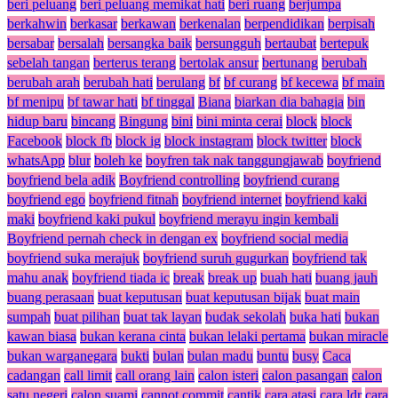
beri peluang
beri peluang memikat hati
beri ruang
berjumpa
berkahwin
berkasar
berkawan
berkenalan
berpendidikan
berpisah
bersabar
bersalah
bersangka baik
bersungguh
bertaubat
bertepuk
sebelah tangan
berterus terang
bertolak ansur
bertunang
berubah
berubah arah
berubah hati
berulang
bf
bf curang
bf kecewa
bf main
bf menipu
bf tawar hati
bf tinggal
Biana
biarkan dia bahagia
bin
hidup baru
bincang
Bingung
bini
bini minta cerai
block
block
Facebook
block fb
block ig
block instagram
block twitter
block
whatsApp
blur
boleh ke
boyfren tak nak tanggungjawab
boyfriend
boyfriend bela adik
Boyfriend controlling
boyfriend curang
boyfriend ego
boyfriend fitnah
boyfriend internet
boyfriend kaki
maki
boyfriend kaki pukul
boyfriend merayu ingin kembali
Boyfriend pernah check in dengan ex
boyfriend social media
boyfriend suka merajuk
boyfriend suruh gugurkan
boyfriend tak
mahu anak
boyfriend tiada ic
break
break up
buah hati
buang jauh
buang perasaan
buat keputusan
buat keputusan bijak
buat main
sumpah
buat pilihan
buat tak layan
budak sekolah
buka hati
bukan
kawan biasa
bukan kerana cinta
bukan lelaki pertama
bukan miracle
bukan warganegara
bukti
bulan
bulan madu
buntu
busy
Caca
cadangan
call limit
call orang lain
calon isteri
calon pasangan
calon
satu negeri
calon suami
cannot commit
cantik
cara atasi
cara ldr
cara