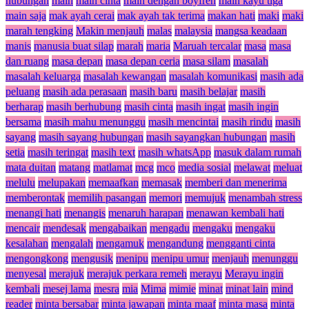
hubungan
main
main cinta
main dengan boyfren
main kayu tiga
main saja
mak ayah cerai
mak ayah tak terima
makan hati
maki
maki
marah tengking
Makin menjauh
malas
malaysia
mangsa keadaan
manis
manusia buat silap
marah
maria
Maruah tercalar
masa
masa
dan ruang
masa depan
masa depan ceria
masa silam
masalah
masalah keluarga
masalah kewangan
masalah komunikasi
masih ada
peluang
masih ada perasaan
masih baru
masih belajar
masih
berharap
masih berhubung
masih cinta
masih ingat
masih ingin
bersama
masih mahu menunggu
masih mencintai
masih rindu
masih
sayang
masih sayang hubungan
masih sayangkan hubungan
masih
setia
masih teringat
masih text
masih whatsApp
masuk dalam rumah
mata duitan
matang
matlamat
mcg
mco
media sosial
melawat
meluat
melulu
melupakan
memaafkan
memasak
memberi dan menerima
memberontak
memilih pasangan
memori
memujuk
menambah stress
menangi hati
menangis
menaruh harapan
menawan kembali hati
mencair
mendesak
mengabaikan
mengadu
mengaku
mengaku
kesalahan
mengalah
mengamuk
mengandung
mengganti cinta
mengongkong
mengusik
menipu
menipu umur
menjauh
menunggu
menyesal
merajuk
merajuk perkara remeh
merayu
Merayu ingin
kembali
mesej lama
mesra
mia
Mima
mimie
minat
minat lain
mind
reader
minta bersabar
minta jawapan
minta maaf
minta masa
minta