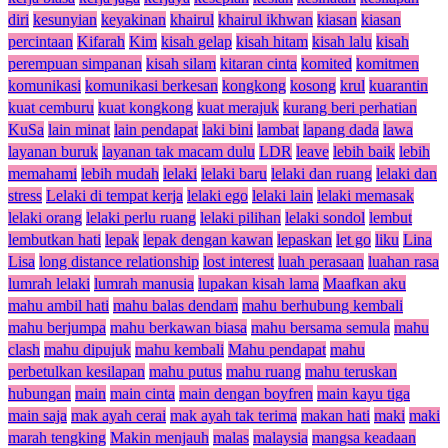
diri
kesunyian
keyakinan
khairul
khairul ikhwan
kiasan
kiasan
percintaan
Kifarah
Kim
kisah gelap
kisah hitam
kisah lalu
kisah
perempuan simpanan
kisah silam
kitaran cinta
komited
komitmen
komunikasi
komunikasi berkesan
kongkong
kosong
krul
kuarantin
kuat cemburu
kuat kongkong
kuat merajuk
kurang beri perhatian
KuSa
lain minat
lain pendapat
laki bini
lambat
lapang dada
lawa
layanan buruk
layanan tak macam dulu
LDR
leave
lebih baik
lebih
memahami
lebih mudah
lelaki
lelaki baru
lelaki dan ruang
lelaki dan
stress
Lelaki di tempat kerja
lelaki ego
lelaki lain
lelaki memasak
lelaki orang
lelaki perlu ruang
lelaki pilihan
lelaki sondol
lembut
lembutkan hati
lepak
lepak dengan kawan
lepaskan
let go
liku
Lina
Lisa
long distance relationship
lost interest
luah perasaan
luahan rasa
lumrah lelaki
lumrah manusia
lupakan kisah lama
Maafkan aku
mahu ambil hati
mahu balas dendam
mahu berhubung kembali
mahu berjumpa
mahu berkawan biasa
mahu bersama semula
mahu
clash
mahu dipujuk
mahu kembali
Mahu pendapat
mahu
perbetulkan kesilapan
mahu putus
mahu ruang
mahu teruskan
hubungan
main
main cinta
main dengan boyfren
main kayu tiga
main saja
mak ayah cerai
mak ayah tak terima
makan hati
maki
maki
marah tengking
Makin menjauh
malas
malaysia
mangsa keadaan