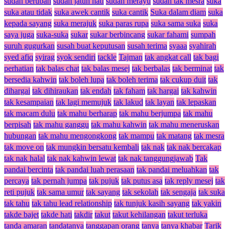
sudah berubah
sudah jatuh hati
sudah merayu
sudah tak mesra
suka
suka atau tidak
suka awek cantik
suka cantik
Suka dalam diam
suka
kepada sayang
suka merajuk
suka paras rupa
suka sama suka
suka
saya juga
suka-suka
sukar
sukar berbincang
sukar fahami
sumpah
suruh gugurkan
susah buat keputusan
susah terima
syaaa
syahirah
syed afiq
syirag
syok sendiri
tackle
Tajman
tak angkat call
tak bagi
perhatian
tak balas chat
tak balas mesej
tak berbalas
tak berminat
tak
bersedia kahwin
tak boleh lupa
tak boleh terima
tak cukup duit
tak
dihargai
tak dihiraukan
tak endah
tak faham
tak hargai
tak kahwin
tak kesampaian
tak lagi memujuk
tak lakud
tak layan
tak lepaskan
tak macam dulu
tak mahu berharap
tak mahu berjumpa
tak mahu
berpisah
tak mahu ganggu
tak mahu kahwin
tak mahu meneruskan
hubungan
tak mahu mengongkong
tak mampu
tak matang
tak mesra
tak move on
tak mungkin bersatu kembali
tak nak
tak nak bercakap
tak nak halal
tak nak kahwin lewat
tak nak tanggungjawab
Tak
pandai bercinta
tak pandai luah perasaan
tak pandai meluahkan
tak
percaya
tak pernah jumpa
tak pujuk
tak putus asa
tak reply mesej
tak
reti pujuk
tak sama umur
tak sayang
tak sekolah
tak sengaja
tak suka
tak tahu
tak tahu lead relationship
tak tunjuk kasih sayang
tak yakin
takde bajet
takde hati
takdir
takut
takut kehilangan
takut terluka
tanda amaran
tandatanya
tanggapan orang
tanya
tanya khabar
Tarik