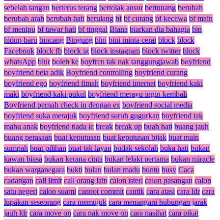
sebelah tangan
berterus terang
bertolak ansur
bertunang
berubah
berubah arah
berubah hati
berulang
bf
bf curang
bf kecewa
bf main
bf menipu
bf tawar hati
bf tinggal
Biana
biarkan dia bahagia
bin
hidup baru
bincang
Bingung
bini
bini minta cerai
block
block
Facebook
block fb
block ig
block instagram
block twitter
block
whatsApp
blur
boleh ke
boyfren tak nak tanggungjawab
boyfriend
boyfriend bela adik
Boyfriend controlling
boyfriend curang
boyfriend ego
boyfriend fitnah
boyfriend internet
boyfriend kaki
maki
boyfriend kaki pukul
boyfriend merayu ingin kembali
Boyfriend pernah check in dengan ex
boyfriend social media
boyfriend suka merajuk
boyfriend suruh gugurkan
boyfriend tak
mahu anak
boyfriend tiada ic
break
break up
buah hati
buang jauh
buang perasaan
buat keputusan
buat keputusan bijak
buat main
sumpah
buat pilihan
buat tak layan
budak sekolah
buka hati
bukan
kawan biasa
bukan kerana cinta
bukan lelaki pertama
bukan miracle
bukan warganegara
bukti
bulan
bulan madu
buntu
busy
Caca
cadangan
call limit
call orang lain
calon isteri
calon pasangan
calon
satu negeri
calon suami
cannot commit
cantik
cara atasi
cara ldr
cara
lupakan seseorang
cara memujuk
cara menangani hubungan jarak
jauh ldr
cara move on
cara nak move on
cara nasihat
cara pikat