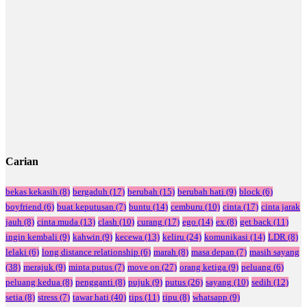
Carian
bekas kekasih
(8)
bergaduh
(17)
berubah
(15)
berubah hati
(9)
block
(6)
boyfriend
(6)
buat keputusan
(7)
buntu
(14)
cemburu
(10)
cinta
(17)
cinta jarak
jauh
(8)
cinta muda
(13)
clash
(10)
curang
(17)
ego
(14)
ex
(8)
get back
(11)
ingin kembali
(9)
kahwin
(9)
kecewa
(13)
keliru
(24)
komunikasi
(14)
LDR
(8)
lelaki
(6)
long distance relationship
(6)
marah
(8)
masa depan
(7)
masih sayang
(38)
merajuk
(9)
minta putus
(7)
move on
(27)
orang ketiga
(9)
peluang
(6)
peluang kedua
(8)
pengganti
(8)
pujuk
(9)
putus
(26)
sayang
(10)
sedih
(12)
setia
(8)
stress
(7)
tawar hati
(40)
tips
(11)
tipu
(8)
whatsapp
(9)