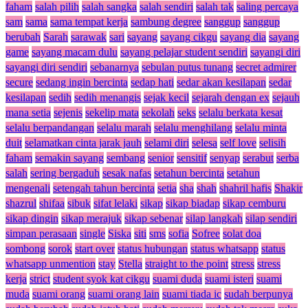
faham
salah pilih
salah sangka
salah sendiri
salah tak
saling percaya
sam
sama
sama tempat kerja
sambung degree
sanggup
sanggup
berubah
Sarah
sarawak
sari
sayang
sayang cikgu
sayang dia
sayang
game
sayang macam dulu
sayang pelajar student sendiri
sayangi diri
sayangi diri sendiri
sebanarnya
sebulan putus tunang
secret admirer
secure
sedang ingin bercinta
sedap hati
sedar akan kesilapan
sedar
kesilapan
sedih
sedih menangis
sejak kecil
sejarah dengan ex
sejauh
mana setia
sejenis
sekelip mata
sekolah
seks
selalu berkata kesat
selalu berpandangan
selalu marah
selalu menghilang
selalu minta
duit
selamatkan cinta jarak jauh
selami diri
selesa
self love
selisih
faham
semakin sayang
sembang
senior
sensitif
senyap
serabut
serba
salah
sering bergaduh
sesak nafas
setahun bercinta
setahun
mengenali
setengah tahun bercinta
setia
sha
shah
shahril hafis
Shakir
shazrul
shifaa
sibuk
sifat lelaki
sikap
sikap biadap
sikap cemburu
sikap dingin
sikap merajuk
sikap sebenar
silap langkah
silap sendiri
simpan perasaan
single
Siska
siti
sms
sofia
Sofree
solat doa
sombong
sorok
start over
status hubungan
status whatsapp
status
whatsapp unmention
stay
Stella
straight to the point
stress
stress
kerja
strict
student syok kat cikgu
suami duda
suami isteri
suami
muda
suami orang
suami orang lain
suami tiada ic
sudah berpunya