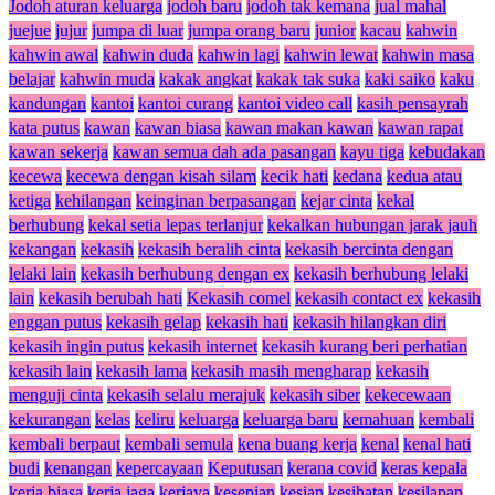
Jodoh aturan keluarga
jodoh baru
jodoh tak kemana
jual mahal
juejue
jujur
jumpa di luar
jumpa orang baru
junior
kacau
kahwin
kahwin awal
kahwin duda
kahwin lagi
kahwin lewat
kahwin masa
belajar
kahwin muda
kakak angkat
kakak tak suka
kaki saiko
kaku
kandungan
kantoi
kantoi curang
kantoi video call
kasih pensayrah
kata putus
kawan
kawan biasa
kawan makan kawan
kawan rapat
kawan sekerja
kawan semua dah ada pasangan
kayu tiga
kebudakan
kecewa
kecewa dengan kisah silam
kecik hati
kedana
kedua atau
ketiga
kehilangan
keinginan berpasangan
kejar cinta
kekal
berhubung
kekal setia lepas terlanjur
kekalkan hubungan jarak jauh
kekangan
kekasih
kekasih beralih cinta
kekasih bercinta dengan
lelaki lain
kekasih berhubung dengan ex
kekasih berhubung lelaki
lain
kekasih berubah hati
Kekasih comel
kekasih contact ex
kekasih
enggan putus
kekasih gelap
kekasih hati
kekasih hilangkan diri
kekasih ingin putus
kekasih internet
kekasih kurang beri perhatian
kekasih lain
kekasih lama
kekasih masih mengharap
kekasih
menguji cinta
kekasih selalu merajuk
kekasih siber
kekecewaan
kekurangan
kelas
keliru
keluarga
keluarga baru
kemahuan
kembali
kembali berpaut
kembali semula
kena buang kerja
kenal
kenal hati
budi
kenangan
kepercayaan
Keputusan
kerana covid
keras kepala
kerja biasa
kerja jaga
kerjaya
kesepian
kesian
kesihatan
kesilapan