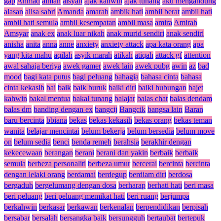
gap
Ahmad
aiman
aisyah
ajak kahwin
ajak tunang
aku mengandung
alasan
alisa sabri
Amanda
amarah
ambik hati
ambil berat
ambil hati
ambil hati semula
ambil kesempatan
ambil masa
amira
Amirah
Amsyar
anak ex
anak luar nikah
anak murid sendiri
anak sendiri
anisha
anita
anna
anne
anxiety
anxiety attack
apa kata orang
apa
yang kita mahu
aqilah
asyik marah
atikah
atiqah
attack gf
attention
awal sahaja beriya
awek gamer
awek lain
awek pubg
awin
az
bad
mood
bagi kata putus
bagi peluang
bahagia
bahasa cinta
bahasa
cinta kekasih
bai
baik
baik buruk
baiki diri
baiki hubungan
bajet
kahwin
bakal mentua
bakal tunang
balajar
balas chat
balas dendam
balas dm
banding dengan ex
bangcij
Bangcik
bangsa lain
Baran
baru bercinta
bbiana
bekas
bekas kekasih
bekas orang
bekas teman
wanita
belajar mencintai
belum bekerja
belum bersedia
belum move
on
belum sedia
benci
benda remeh
berahsia
berakhir dengan
kekecewaan
berangan
berani
berani dan yakin
berbaik
berbaik
semula
berbeza personaliti
berbeza umur
bercerai
bercinta
bercinta
dengan lelaki orang
berdamai
berdegup
berdiam diri
berdosa
bergaduh
bergelumang dengan dosa
berharap
berhati hati
beri masa
beri peluang
beri peluang memikat hati
beri ruang
berjumpa
berkahwin
berkasar
berkawan
berkenalan
berpendidikan
berpisah
bersabar
bersalah
bersangka baik
bersungguh
bertaubat
bertepuk