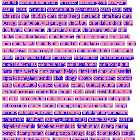
kembali
cara untuk move on
cari pasal
cari pengganti
cari yang
sesuai
celaru
cemburu
cemburu buta
cepat marah
cerah
cerai
cerai
ada anak
chat
childish
cinta
cinta 3 segi
cinta adik
cinta baru
cinta
bersegi
cinta bukan warganegara
cinta buta
cinta dalam diam
cinta
dua benua
cinta game
cinta game online
cinta guru pelajar
cinta
ikhlas
cinta ikut kawan
cinta internet
cinta isteri orang
cinta jarak
jauh
cinta kakak
Cinta Kolej
cinta lalu
cinta lama
cinta matang
cinta
media sosial
cinta monyet
cinta muda
cinta muka buku
cinta orang
muda
cinta persekolahan
cinta siber
cinta student
cinta suami orang
cinta tak berbalas
cinta terlarang
cinta usia muda
cinta wang duit
harta
cinta wechat
cinta zaman belajar
cintai diri
cintai diri sendiri
cipta kebahagiaan sendiri
clash
clingy
closure
come clean
comfort
zone
complicated
confess
confuse
contact
contact semula
control
control perasaan
controlling
couple
covid
crush
crush follow back
IG
cuba
cuba bercinta
cuba berubah
cuba memahami
cuba pujuk
cuba serious
cuniey
curang
curang dengan rakan sekerja
curiga
curious
dah ada girlfriend
dah berpunya
dah dapat layan macam
tiada mood
dah main
dah pergi baru hargai
dah tak sayang
dah tua
dapatkan semula
dapatkan semula ex
darah muda
datang
datang
beraya
datang rumah
datang tanpa diduga
degil
dekat jodoh
dengki
depan lain belakang lain
depressed
depressi
depression
desak
desak