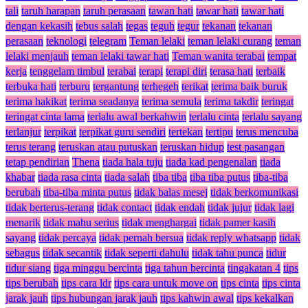
tali
taruh harapan
taruh perasaan
tawan hati
tawar hati
tawar hati
dengan kekasih
tebus salah
tegas
teguh
tegur
tekanan
tekanan
perasaan
teknologi
telegram
Teman lelaki
teman lelaki curang
teman
lelaki menjauh
teman lelaki tawar hati
Teman wanita terabai
tempat
kerja
tenggelam timbul
terabai
terapi
terapi diri
terasa hati
terbaik
terbuka hati
terburu
tergantung
terhegeh
terikat
terima baik buruk
terima hakikat
terima seadanya
terima semula
terima takdir
teringat
teringat cinta lama
terlalu awal berkahwin
terlalu cinta
terlalu sayang
terlanjur
terpikat
terpikat guru sendiri
tertekan
tertipu
terus mencuba
terus terang
teruskan atau putuskan
teruskan hidup
test pasangan
tetap pendirian
Thena
tiada hala tuju
tiada kad pengenalan
tiada
khabar
tiada rasa cinta
tiada salah
tiba tiba
tiba tiba putus
tiba-tiba
berubah
tiba-tiba minta putus
tidak balas mesej
tidak berkomunikasi
tidak berterus-terang
tidak contact
tidak endah
tidak jujur
tidak lagi
menarik
tidak mahu serius
tidak menghargai
tidak pamer kasih
sayang
tidak percaya
tidak pernah bersua
tidak reply whatsapp
tidak
sebagus
tidak secantik
tidak seperti dahulu
tidak tahu punca
tidur
tidur siang
tiga minggu bercinta
tiga tahun bercinta
tingakatan 4
tips
tips berubah
tips cara ldr
tips cara untuk move on
tips cinta
tips cinta
jarak jauh
tips hubungan jarak jauh
tips kahwin awal
tips kekalkan