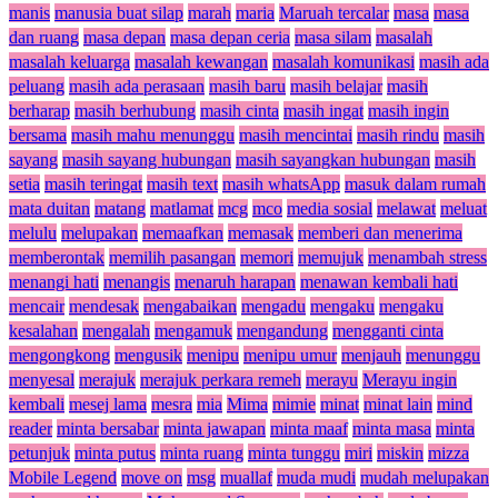
manis
manusia buat silap
marah
maria
Maruah tercalar
masa
masa
dan ruang
masa depan
masa depan ceria
masa silam
masalah
masalah keluarga
masalah kewangan
masalah komunikasi
masih ada
peluang
masih ada perasaan
masih baru
masih belajar
masih
berharap
masih berhubung
masih cinta
masih ingat
masih ingin
bersama
masih mahu menunggu
masih mencintai
masih rindu
masih
sayang
masih sayang hubungan
masih sayangkan hubungan
masih
setia
masih teringat
masih text
masih whatsApp
masuk dalam rumah
mata duitan
matang
matlamat
mcg
mco
media sosial
melawat
meluat
melulu
melupakan
memaafkan
memasak
memberi dan menerima
memberontak
memilih pasangan
memori
memujuk
menambah stress
menangi hati
menangis
menaruh harapan
menawan kembali hati
mencair
mendesak
mengabaikan
mengadu
mengaku
mengaku
kesalahan
mengalah
mengamuk
mengandung
mengganti cinta
mengongkong
mengusik
menipu
menipu umur
menjauh
menunggu
menyesal
merajuk
merajuk perkara remeh
merayu
Merayu ingin
kembali
mesej lama
mesra
mia
Mima
mimie
minat
minat lain
mind
reader
minta bersabar
minta jawapan
minta maaf
minta masa
minta
petunjuk
minta putus
minta ruang
minta tunggu
miri
miskin
mizza
Mobile Legend
move on
msg
muallaf
muda mudi
mudah melupakan