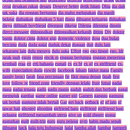
cerai
desakan rakan
desaru
Deserve better
detik hitam
Dhia
dia dah
tak suka
dia enggan berjumpa
dia mahu melupakan
dia masih
belajar
diabaikan
diabaikan 5 hari
diana
dibuang keluarga
diduakan
dieya
difitnah boyfriend
dijemput
dikejar
Dilema
dilemma
dingin
direct message
ditinggalkan
ditinggalkan kekasih
ditipu
Diy
doktor
bantu
doktor cinta
doktor gigi
domestic violence
dosa
dua bulan
bercinta
duda
duda gatal
duduk dekat
dugaan
duit
dulu lain
sekarang lain
dulu merayu
dulu suka
Effort
ego
ego tinggi
ego. ldr
jarak jauh
egois
emosi
encik m
enggan berjumpa
enggan menerima
kembali
eraa
eri
erti bahagia
esmail
ex
ex bf
ex gf
ex girlfriend
ex-
wife
expectation duda
exwife
facebook
faham
faktor masa
Family
family benci
farah
fasa percintaan
fie
fikir masa depan
fiqah
first
love
follow ig
friend zone
friendly dengan lelaki
frust
futsal
gadai
masa
gadai tenaga
gadis
gadis manis
gaduh
gaduh dan berbaik
gagal
memujuk
gambar
game online
gamer girl
Gamers
ganggu
gantung
tak bertali
gantung tidak bertali
Gar
get back
getback
gf
gf lain
gf
tawar hati
ghosted
ghosting
girfriend baru
girlfriend
girlfriend bagi
peluang
girlfriend menambah stress
give up
gold digger
gugur
gugurkan
guilt
guilt-trip
guru
guru pelajar
gym
habis madu sepah
dibuang
hack
hala tuju hubungan
halal
hamba allah
hambar
hampeh