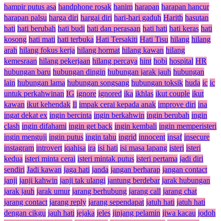
hampir putus asa
handphone rosak
hanim
harapan
harapan hancur
harapan palsu
harga diri
hargai diri
hari-hari gaduh
Harith
hasutan
hati
hati berubah
hati budi
hati dan perasaan
hati hati
hati keras
hati
kosong
hati mati
hati terbuka
Hati Tersakiti
Hati Tisu
hilang
hilang
arah
hilang fokus kerja
hilang hormat
hilang kawan
hilang
kemesraan
hilang pekerjaan
hilang percaya
hint
hobi
hospital
HR
hubungan baru
hubungan dingin
hubungan jarak jauh
hubungan
lain
hubungan lama
hubungan songsang
hubungan toksik
huda
ic
ic
untuk perkahwinan
IG
ignore
ignored
ika
ikhlas
ikut couple
ikut
kawan
ikut kehendak
Il
impak cerai kepada anak
improve diri
ina
ingat dekat ex
ingin bercinta
ingin berkahwin
ingin berubah
ingin
clash
ingin difahami
ingin get back
ingin kembali
ingin memperisteri
ingin menguji
ingin putus
ingin tahu
ingrid
innocent
insaf
insecure
instagram
introvert
iqahisa
ira
isi hati
isi masa lapang
isteri
isteri
kedua
isteri minta cerai
isteri mintak putus
isteri pertama
jadi diri
sendiri
Jadi kawan
jaga hati
janda
jangan berharap
jangan contact
janji
janji kahwin
janji tak ulangi
jantung berdebar
jarak hubungan
jarak jauh
jarak umur
jarang berhubung
jarang call
jarang chat
jarang contact
jarang reply
jarang sependapat
jatuh hati
jatuh hati
dengan cikgu
jauh hati
jejaka
jeles
jinjang pelamin
jiwa kacau
jodoh