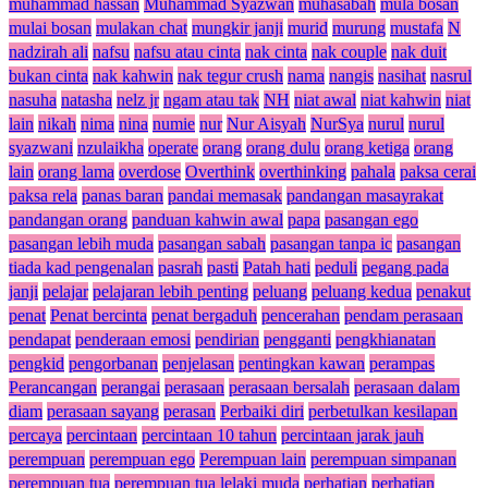
muhammad hassan
Muhammad Syazwan
muhasabah
mula bosan
mulai bosan
mulakan chat
mungkir janji
murid
murung
mustafa
N
nadzirah ali
nafsu
nafsu atau cinta
nak cinta
nak couple
nak duit
bukan cinta
nak kahwin
nak tegur crush
nama
nangis
nasihat
nasrul
nasuha
natasha
nelz jr
ngam atau tak
NH
niat awal
niat kahwin
niat
lain
nikah
nima
nina
numie
nur
Nur Aisyah
NurSya
nurul
nurul
syazwani
nzulaikha
operate
orang
orang dulu
orang ketiga
orang
lain
orang lama
overdose
Overthink
overthinking
pahala
paksa cerai
paksa rela
panas baran
pandai memasak
pandangan masayrakat
pandangan orang
panduan kahwin awal
papa
pasangan ego
pasangan lebih muda
pasangan sabah
pasangan tanpa ic
pasangan
tiada kad pengenalan
pasrah
pasti
Patah hati
peduli
pegang pada
janji
pelajar
pelajaran lebih penting
peluang
peluang kedua
penakut
penat
Penat bercinta
penat bergaduh
pencerahan
pendam perasaan
pendapat
penderaan emosi
pendirian
pengganti
pengkhianatan
pengkid
pengorbanan
penjelasan
pentingkan kawan
perampas
Perancangan
perangai
perasaan
perasaan bersalah
perasaan dalam
diam
perasaan sayang
perasan
Perbaiki diri
perbetulkan kesilapan
percaya
percintaan
percintaan 10 tahun
percintaan jarak jauh
perempuan
perempuan ego
Perempuan lain
perempuan simpanan
perempuan tua
perempuan tua lelaki muda
perhatian
perhatian