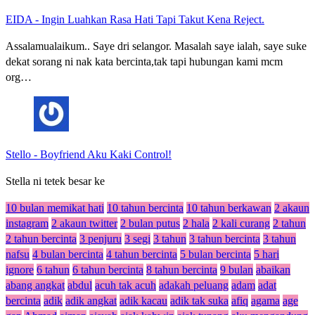
EIDA
-
Ingin Luahkan Rasa Hati Tapi Takut Kena Reject.
Assalamualaikum.. Saye dri selangor. Masalah saye ialah, saye suke
dekat sorang ni nak kata bercinta,tak tapi hubungan kami mcm
org…
Stello
-
Boyfriend Aku Kaki Control!
Stella ni tetek besar ke
10 bulan memikat hati
10 tahun bercinta
10 tahun berkawan
2 akaun
instagram
2 akaun twitter
2 bulan putus
2 hala
2 kali curang
2 tahun
2 tahun bercinta
3 penjuru
3 segi
3 tahun
3 tahun bercinta
3 tahun
nafsu
4 bulan bercinta
4 tahun bercinta
5 bulan bercinta
5 hari
ignore
6 tahun
6 tahun bercinta
8 tahun bercinta
9 bulan
abaikan
abang angkat
abdul
acuh tak acuh
adakah peluang
adam
adat
bercinta
adik
adik angkat
adik kacau
adik tak suka
afiq
agama
age