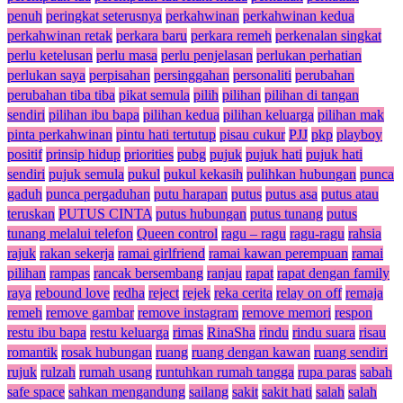
penuh
peringkat seterusnya
perkahwinan
perkahwinan kedua
perkahwinan retak
perkara baru
perkara remeh
perkenalan singkat
perlu ketelusan
perlu masa
perlu penjelasan
perlukan perhatian
perlukan saya
perpisahan
persinggahan
personaliti
perubahan
perubahan tiba tiba
pikat semula
pilih
pilihan
pilihan di tangan
sendiri
pilihan ibu bapa
pilihan kedua
pilihan keluarga
pilihan mak
pinta perkahwinan
pintu hati tertutup
pisau cukur
PJJ
pkp
playboy
positif
prinsip hidup
priorities
pubg
pujuk
pujuk hati
pujuk hati
sendiri
pujuk semula
pukul
pukul kekasih
pulihkan hubungan
punca
gaduh
punca pergaduhan
putu harapan
putus
putus asa
putus atau
teruskan
PUTUS CINTA
putus hubungan
putus tunang
putus
tunang melalui telefon
Queen control
ragu – ragu
ragu-ragu
rahsia
rajuk
rakan sekerja
ramai girlfriend
ramai kawan perempuan
ramai
pilihan
rampas
rancak bersembang
ranjau
rapat
rapat dengan family
raya
rebound love
redha
reject
rejek
reka cerita
relay on off
remaja
remeh
remove gambar
remove instagram
remove memori
respon
restu ibu bapa
restu keluarga
rimas
RinaSha
rindu
rindu suara
risau
romantik
rosak hubungan
ruang
ruang dengan kawan
ruang sendiri
rujuk
rulzah
rumah usang
runtuhkan rumah tangga
rupa paras
sabah
safe space
sahkan mengandung
sailang
sakit
sakit hati
salah
salah