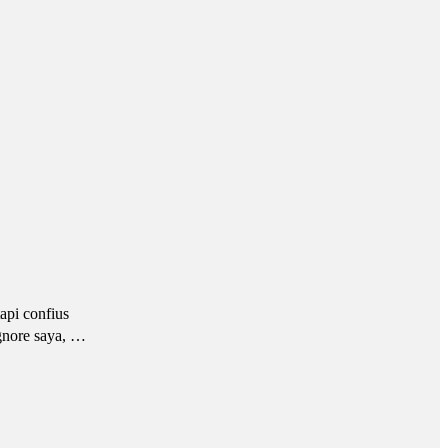
api confius
ignore saya, …