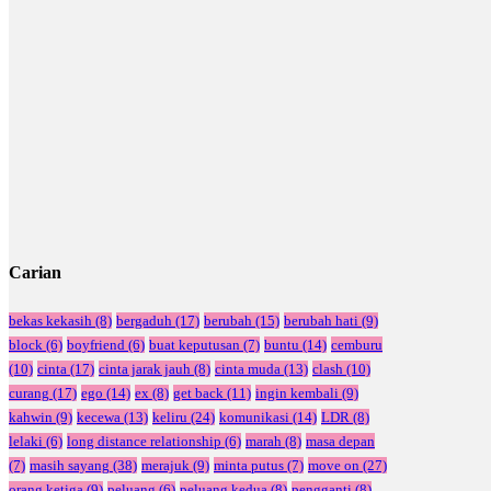
Carian
bekas kekasih
(8)
bergaduh
(17)
berubah
(15)
berubah hati
(9)
block
(6)
boyfriend
(6)
buat keputusan
(7)
buntu
(14)
cemburu
(10)
cinta
(17)
cinta jarak jauh
(8)
cinta muda
(13)
clash
(10)
curang
(17)
ego
(14)
ex
(8)
get back
(11)
ingin kembali
(9)
kahwin
(9)
kecewa
(13)
keliru
(24)
komunikasi
(14)
LDR
(8)
lelaki
(6)
long distance relationship
(6)
marah
(8)
masa depan
(7)
masih sayang
(38)
merajuk
(9)
minta putus
(7)
move on
(27)
orang ketiga
(9)
peluang
(6)
peluang kedua
(8)
pengganti
(8)