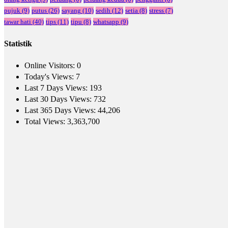
pujuk
(9)
putus
(26)
sayang
(10)
sedih
(12)
setia
(8)
stress
(7)
tawar hati
(40)
tips
(11)
tipu
(8)
whatsapp
(9)
Statistik
Online Visitors:
0
Today's Views:
7
Last 7 Days Views:
193
Last 30 Days Views:
732
Last 365 Days Views:
44,206
Total Views:
3,363,700