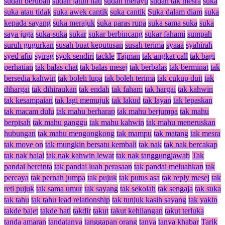
sudah berubah
sudah jatuh hati
sudah merayu
sudah tak mesra
suka
suka atau tidak
suka awek cantik
suka cantik
Suka dalam diam
suka
kepada sayang
suka merajuk
suka paras rupa
suka sama suka
suka
saya juga
suka-suka
sukar
sukar berbincang
sukar fahami
sumpah
suruh gugurkan
susah buat keputusan
susah terima
syaaa
syahirah
syed afiq
syirag
syok sendiri
tackle
Tajman
tak angkat call
tak bagi
perhatian
tak balas chat
tak balas mesej
tak berbalas
tak berminat
tak
bersedia kahwin
tak boleh lupa
tak boleh terima
tak cukup duit
tak
dihargai
tak dihiraukan
tak endah
tak faham
tak hargai
tak kahwin
tak kesampaian
tak lagi memujuk
tak lakud
tak layan
tak lepaskan
tak macam dulu
tak mahu berharap
tak mahu berjumpa
tak mahu
berpisah
tak mahu ganggu
tak mahu kahwin
tak mahu meneruskan
hubungan
tak mahu mengongkong
tak mampu
tak matang
tak mesra
tak move on
tak mungkin bersatu kembali
tak nak
tak nak bercakap
tak nak halal
tak nak kahwin lewat
tak nak tanggungjawab
Tak
pandai bercinta
tak pandai luah perasaan
tak pandai meluahkan
tak
percaya
tak pernah jumpa
tak pujuk
tak putus asa
tak reply mesej
tak
reti pujuk
tak sama umur
tak sayang
tak sekolah
tak sengaja
tak suka
tak tahu
tak tahu lead relationship
tak tunjuk kasih sayang
tak yakin
takde bajet
takde hati
takdir
takut
takut kehilangan
takut terluka
tanda amaran
tandatanya
tanggapan orang
tanya
tanya khabar
Tarik