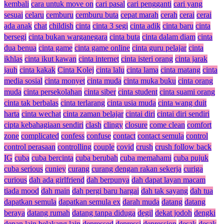
kembali
cara untuk move on
cari pasal
cari pengganti
cari yang
sesuai
celaru
cemburu
cemburu buta
cepat marah
cerah
cerai
cerai
ada anak
chat
childish
cinta
cinta 3 segi
cinta adik
cinta baru
cinta
bersegi
cinta bukan warganegara
cinta buta
cinta dalam diam
cinta
dua benua
cinta game
cinta game online
cinta guru pelajar
cinta
ikhlas
cinta ikut kawan
cinta internet
cinta isteri orang
cinta jarak
jauh
cinta kakak
Cinta Kolej
cinta lalu
cinta lama
cinta matang
cinta
media sosial
cinta monyet
cinta muda
cinta muka buku
cinta orang
muda
cinta persekolahan
cinta siber
cinta student
cinta suami orang
cinta tak berbalas
cinta terlarang
cinta usia muda
cinta wang duit
harta
cinta wechat
cinta zaman belajar
cintai diri
cintai diri sendiri
cipta kebahagiaan sendiri
clash
clingy
closure
come clean
comfort
zone
complicated
confess
confuse
contact
contact semula
control
control perasaan
controlling
couple
covid
crush
crush follow back
IG
cuba
cuba bercinta
cuba berubah
cuba memahami
cuba pujuk
cuba serious
cuniey
curang
curang dengan rakan sekerja
curiga
curious
dah ada girlfriend
dah berpunya
dah dapat layan macam
tiada mood
dah main
dah pergi baru hargai
dah tak sayang
dah tua
dapatkan semula
dapatkan semula ex
darah muda
datang
datang
beraya
datang rumah
datang tanpa diduga
degil
dekat jodoh
dengki
depan lain belakang lain
depressed
depressi
depression
desak
desak