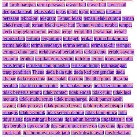
tali
taruh harapan
taruh perasaan
tawan hati
tawar hati
tawar hati
dengan kekasih
tebus salah
tegas
teguh
tegur
tekanan
tekanan
perasaan
teknologi
telegram
Teman lelaki
teman lelaki curang
teman
lelaki menjauh
teman lelaki tawar hati
Teman wanita terabai
tempat
kerja
tenggelam timbul
terabai
terapi
terapi diri
terasa hati
terbaik
terbuka hati
terburu
tergantung
terhegeh
terikat
terima baik buruk
terima hakikat
terima seadanya
terima semula
terima takdir
teringat
teringat cinta lama
terlalu awal berkahwin
terlalu cinta
terlalu sayang
terlanjur
terpikat
terpikat guru sendiri
tertekan
tertipu
terus mencuba
terus terang
teruskan atau putuskan
teruskan hidup
test pasangan
tetap pendirian
Thena
tiada hala tuju
tiada kad pengenalan
tiada
khabar
tiada rasa cinta
tiada salah
tiba tiba
tiba tiba putus
tiba-tiba
berubah
tiba-tiba minta putus
tidak balas mesej
tidak berkomunikasi
tidak berterus-terang
tidak contact
tidak endah
tidak jujur
tidak lagi
menarik
tidak mahu serius
tidak menghargai
tidak pamer kasih
sayang
tidak percaya
tidak pernah bersua
tidak reply whatsapp
tidak
sebagus
tidak secantik
tidak seperti dahulu
tidak tahu punca
tidur
tidur siang
tiga minggu bercinta
tiga tahun bercinta
tingakatan 4
tips
tips berubah
tips cara ldr
tips cara untuk move on
tips cinta
tips cinta
jarak jauh
tips hubungan jarak jauh
tips kahwin awal
tips kekalkan