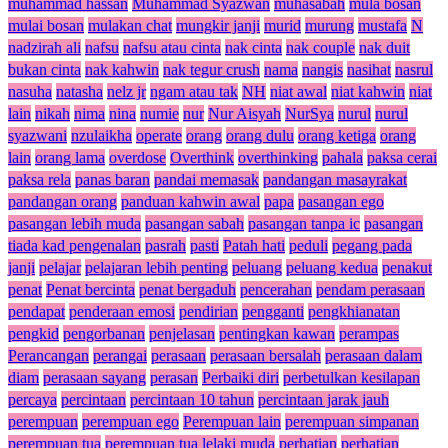
muhammad hassan
Muhammad Syazwan
muhasabah
mula bosan
mulai bosan
mulakan chat
mungkir janji
murid
murung
mustafa
N
nadzirah ali
nafsu
nafsu atau cinta
nak cinta
nak couple
nak duit
bukan cinta
nak kahwin
nak tegur crush
nama
nangis
nasihat
nasrul
nasuha
natasha
nelz jr
ngam atau tak
NH
niat awal
niat kahwin
niat
lain
nikah
nima
nina
numie
nur
Nur Aisyah
NurSya
nurul
nurul
syazwani
nzulaikha
operate
orang
orang dulu
orang ketiga
orang
lain
orang lama
overdose
Overthink
overthinking
pahala
paksa cerai
paksa rela
panas baran
pandai memasak
pandangan masayrakat
pandangan orang
panduan kahwin awal
papa
pasangan ego
pasangan lebih muda
pasangan sabah
pasangan tanpa ic
pasangan
tiada kad pengenalan
pasrah
pasti
Patah hati
peduli
pegang pada
janji
pelajar
pelajaran lebih penting
peluang
peluang kedua
penakut
penat
Penat bercinta
penat bergaduh
pencerahan
pendam perasaan
pendapat
penderaan emosi
pendirian
pengganti
pengkhianatan
pengkid
pengorbanan
penjelasan
pentingkan kawan
perampas
Perancangan
perangai
perasaan
perasaan bersalah
perasaan dalam
diam
perasaan sayang
perasan
Perbaiki diri
perbetulkan kesilapan
percaya
percintaan
percintaan 10 tahun
percintaan jarak jauh
perempuan
perempuan ego
Perempuan lain
perempuan simpanan
perempuan tua
perempuan tua lelaki muda
perhatian
perhatian