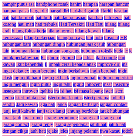
hampir putus asa
handphone rosak
hanim
harapan
harapan hancur
harapan palsu
harga diri
hargai diri
hari-hari gaduh
Harith
hasutan
hati
hati berubah
hati budi
hati dan perasaan
hati hati
hati keras
hati
kosong
hati mati
hati terbuka
Hati Tersakiti
Hati Tisu
hilang
hilang
arah
hilang fokus kerja
hilang hormat
hilang kawan
hilang
kemesraan
hilang pekerjaan
hilang percaya
hint
hobi
hospital
HR
hubungan baru
hubungan dingin
hubungan jarak jauh
hubungan
lain
hubungan lama
hubungan songsang
hubungan toksik
huda
ic
ic
untuk perkahwinan
IG
ignore
ignored
ika
ikhlas
ikut couple
ikut
kawan
ikut kehendak
Il
impak cerai kepada anak
improve diri
ina
ingat dekat ex
ingin bercinta
ingin berkahwin
ingin berubah
ingin
clash
ingin difahami
ingin get back
ingin kembali
ingin memperisteri
ingin menguji
ingin putus
ingin tahu
ingrid
innocent
insaf
insecure
instagram
introvert
iqahisa
ira
isi hati
isi masa lapang
isteri
isteri
kedua
isteri minta cerai
isteri mintak putus
isteri pertama
jadi diri
sendiri
Jadi kawan
jaga hati
janda
jangan berharap
jangan contact
janji
janji kahwin
janji tak ulangi
jantung berdebar
jarak hubungan
jarak jauh
jarak umur
jarang berhubung
jarang call
jarang chat
jarang contact
jarang reply
jarang sependapat
jatuh hati
jatuh hati
dengan cikgu
jauh hati
jejaka
jeles
jinjang pelamin
jiwa kacau
jodoh