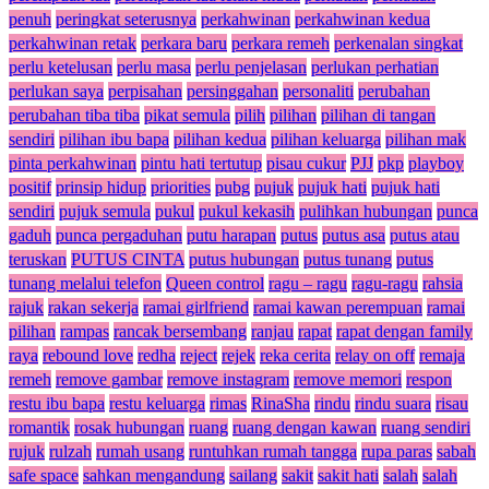
penuh
peringkat seterusnya
perkahwinan
perkahwinan kedua
perkahwinan retak
perkara baru
perkara remeh
perkenalan singkat
perlu ketelusan
perlu masa
perlu penjelasan
perlukan perhatian
perlukan saya
perpisahan
persinggahan
personaliti
perubahan
perubahan tiba tiba
pikat semula
pilih
pilihan
pilihan di tangan
sendiri
pilihan ibu bapa
pilihan kedua
pilihan keluarga
pilihan mak
pinta perkahwinan
pintu hati tertutup
pisau cukur
PJJ
pkp
playboy
positif
prinsip hidup
priorities
pubg
pujuk
pujuk hati
pujuk hati
sendiri
pujuk semula
pukul
pukul kekasih
pulihkan hubungan
punca
gaduh
punca pergaduhan
putu harapan
putus
putus asa
putus atau
teruskan
PUTUS CINTA
putus hubungan
putus tunang
putus
tunang melalui telefon
Queen control
ragu – ragu
ragu-ragu
rahsia
rajuk
rakan sekerja
ramai girlfriend
ramai kawan perempuan
ramai
pilihan
rampas
rancak bersembang
ranjau
rapat
rapat dengan family
raya
rebound love
redha
reject
rejek
reka cerita
relay on off
remaja
remeh
remove gambar
remove instagram
remove memori
respon
restu ibu bapa
restu keluarga
rimas
RinaSha
rindu
rindu suara
risau
romantik
rosak hubungan
ruang
ruang dengan kawan
ruang sendiri
rujuk
rulzah
rumah usang
runtuhkan rumah tangga
rupa paras
sabah
safe space
sahkan mengandung
sailang
sakit
sakit hati
salah
salah