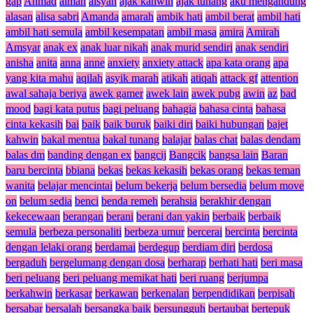
gap
Ahmad
aiman
aisyah
ajak kahwin
ajak tunang
aku mengandung
alasan
alisa sabri
Amanda
amarah
ambik hati
ambil berat
ambil hati
ambil hati semula
ambil kesempatan
ambil masa
amira
Amirah
Amsyar
anak ex
anak luar nikah
anak murid sendiri
anak sendiri
anisha
anita
anna
anne
anxiety
anxiety attack
apa kata orang
apa
yang kita mahu
aqilah
asyik marah
atikah
atiqah
attack gf
attention
awal sahaja beriya
awek gamer
awek lain
awek pubg
awin
az
bad
mood
bagi kata putus
bagi peluang
bahagia
bahasa cinta
bahasa
cinta kekasih
bai
baik
baik buruk
baiki diri
baiki hubungan
bajet
kahwin
bakal mentua
bakal tunang
balajar
balas chat
balas dendam
balas dm
banding dengan ex
bangcij
Bangcik
bangsa lain
Baran
baru bercinta
bbiana
bekas
bekas kekasih
bekas orang
bekas teman
wanita
belajar mencintai
belum bekerja
belum bersedia
belum move
on
belum sedia
benci
benda remeh
berahsia
berakhir dengan
kekecewaan
berangan
berani
berani dan yakin
berbaik
berbaik
semula
berbeza personaliti
berbeza umur
bercerai
bercinta
bercinta
dengan lelaki orang
berdamai
berdegup
berdiam diri
berdosa
bergaduh
bergelumang dengan dosa
berharap
berhati hati
beri masa
beri peluang
beri peluang memikat hati
beri ruang
berjumpa
berkahwin
berkasar
berkawan
berkenalan
berpendidikan
berpisah
bersabar
bersalah
bersangka baik
bersungguh
bertaubat
bertepuk