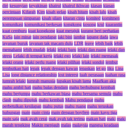
diri
kesunyian
keyakinan
khairul
khairul ikhwan
kiasan
kiasan
percintaan
Kifarah
Kim
kisah gelap
kisah hitam
kisah lalu
kisah
perempuan simpanan
kisah silam
kitaran cinta
komited
komitmen
komunikasi
komunikasi berkesan
kongkong
kosong
krul
kuarantin
kuat cemburu
kuat kongkong
kuat merajuk
kurang beri perhatian
KuSa
lain minat
lain pendapat
laki bini
lambat
lapang dada
lawa
layanan buruk
layanan tak macam dulu
LDR
leave
lebih baik
lebih
memahami
lebih mudah
lelaki
lelaki baru
lelaki dan ruang
lelaki dan
stress
Lelaki di tempat kerja
lelaki ego
lelaki lain
lelaki memasak
lelaki orang
lelaki perlu ruang
lelaki pilihan
lelaki sondol
lembut
lembutkan hati
lepak
lepak dengan kawan
lepaskan
let go
liku
Lina
Lisa
long distance relationship
lost interest
luah perasaan
luahan rasa
lumrah lelaki
lumrah manusia
lupakan kisah lama
Maafkan aku
mahu ambil hati
mahu balas dendam
mahu berhubung kembali
mahu berjumpa
mahu berkawan biasa
mahu bersama semula
mahu
clash
mahu dipujuk
mahu kembali
Mahu pendapat
mahu
perbetulkan kesilapan
mahu putus
mahu ruang
mahu teruskan
hubungan
main
main cinta
main dengan boyfren
main kayu tiga
main saja
mak ayah cerai
mak ayah tak terima
makan hati
maki
maki
marah tengking
Makin menjauh
malas
malaysia
mangsa keadaan