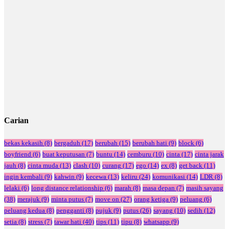
Carian
bekas kekasih
(8)
bergaduh
(17)
berubah
(15)
berubah hati
(9)
block
(6)
boyfriend
(6)
buat keputusan
(7)
buntu
(14)
cemburu
(10)
cinta
(17)
cinta jarak
jauh
(8)
cinta muda
(13)
clash
(10)
curang
(17)
ego
(14)
ex
(8)
get back
(11)
ingin kembali
(9)
kahwin
(9)
kecewa
(13)
keliru
(24)
komunikasi
(14)
LDR
(8)
lelaki
(6)
long distance relationship
(6)
marah
(8)
masa depan
(7)
masih sayang
(38)
merajuk
(9)
minta putus
(7)
move on
(27)
orang ketiga
(9)
peluang
(6)
peluang kedua
(8)
pengganti
(8)
pujuk
(9)
putus
(26)
sayang
(10)
sedih
(12)
setia
(8)
stress
(7)
tawar hati
(40)
tips
(11)
tipu
(8)
whatsapp
(9)