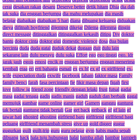
cerai
desakan rakan
desaru
Deserve better
detik hitam
Dhia
dia dah
tak suka
dia enggan berjumpa
dia mahu melupakan
dia masih
belajar
diabaikan
diabaikan 5 hari
diana
dibuang keluarga
diduakan
dieya
difitnah boyfriend
dijemput
dikejar
Dilema
dilemma
dingin
direct message
ditinggalkan
ditinggalkan kekasih
ditipu
Diy
doktor
bantu
doktor cinta
doktor gigi
domestic violence
dosa
dua bulan
bercinta
duda
duda gatal
duduk dekat
dugaan
duit
dulu lain
sekarang lain
dulu merayu
dulu suka
Effort
ego
ego tinggi
ego. ldr
jarak jauh
egois
emosi
encik m
enggan berjumpa
enggan menerima
kembali
eraa
eri
erti bahagia
esmail
ex
ex bf
ex gf
ex girlfriend
ex-
wife
expectation duda
exwife
facebook
faham
faktor masa
Family
family benci
farah
fasa percintaan
fie
fikir masa depan
fiqah
first
love
follow ig
friend zone
friendly dengan lelaki
frust
futsal
gadai
masa
gadai tenaga
gadis
gadis manis
gaduh
gaduh dan berbaik
gagal
memujuk
gambar
game online
gamer girl
Gamers
ganggu
gantung
tak bertali
gantung tidak bertali
Gar
get back
getback
gf
gf lain
gf
tawar hati
ghosted
ghosting
girfriend baru
girlfriend
girlfriend bagi
peluang
girlfriend menambah stress
give up
gold digger
gugur
gugurkan
guilt
guilt-trip
guru
guru pelajar
gym
habis madu sepah
dibuang
hack
hala tuju hubungan
halal
hamba allah
hambar
hampeh