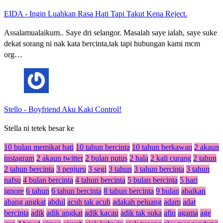
EIDA
-
Ingin Luahkan Rasa Hati Tapi Takut Kena Reject.
Assalamualaikum.. Saye dri selangor. Masalah saye ialah, saye suke
dekat sorang ni nak kata bercinta,tak tapi hubungan kami mcm
org…
Stello
-
Boyfriend Aku Kaki Control!
Stella ni tetek besar ke
10 bulan memikat hati
10 tahun bercinta
10 tahun berkawan
2 akaun
instagram
2 akaun twitter
2 bulan putus
2 hala
2 kali curang
2 tahun
2 tahun bercinta
3 penjuru
3 segi
3 tahun
3 tahun bercinta
3 tahun
nafsu
4 bulan bercinta
4 tahun bercinta
5 bulan bercinta
5 hari
ignore
6 tahun
6 tahun bercinta
8 tahun bercinta
9 bulan
abaikan
abang angkat
abdul
acuh tak acuh
adakah peluang
adam
adat
bercinta
adik
adik angkat
adik kacau
adik tak suka
afiq
agama
age