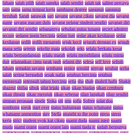
faham
salah pilih
salah sangka
salah sendiri
salah tak
saling percaya
sam
sama
sama tempat kerja
sambung degree
sanggup
sanggup
berubah
Sarah
sarawak
sari
sayang
sayang cikgu
sayang dia
sayang
game
sayang macam dulu
sayang pelajar student sendiri
sayangi diri
sayangi diri sendiri
sebanarnya
sebulan putus tunang
secret admirer
secure
sedang ingin bercinta
sedap hati
sedar akan kesilapan
sedar
kesilapan
sedih
sedih menangis
sejak kecil
sejarah dengan ex
sejauh
mana setia
sejenis
sekelip mata
sekolah
seks
selalu berkata kesat
selalu berpandangan
selalu marah
selalu menghilang
selalu minta
duit
selamatkan cinta jarak jauh
selami diri
selesa
self love
selisih
faham
semakin sayang
sembang
senior
sensitif
senyap
serabut
serba
salah
sering bergaduh
sesak nafas
setahun bercinta
setahun
mengenali
setengah tahun bercinta
setia
sha
shah
shahril hafis
Shakir
shazrul
shifaa
sibuk
sifat lelaki
sikap
sikap biadap
sikap cemburu
sikap dingin
sikap merajuk
sikap sebenar
silap langkah
silap sendiri
simpan perasaan
single
Siska
siti
sms
sofia
Sofree
solat doa
sombong
sorok
start over
status hubungan
status whatsapp
status
whatsapp unmention
stay
Stella
straight to the point
stress
stress
kerja
strict
student syok kat cikgu
suami duda
suami isteri
suami
muda
suami orang
suami orang lain
suami tiada ic
sudah berpunya