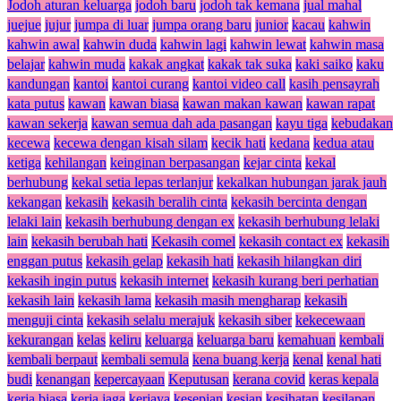
Jodoh aturan keluarga
jodoh baru
jodoh tak kemana
jual mahal
juejue
jujur
jumpa di luar
jumpa orang baru
junior
kacau
kahwin
kahwin awal
kahwin duda
kahwin lagi
kahwin lewat
kahwin masa
belajar
kahwin muda
kakak angkat
kakak tak suka
kaki saiko
kaku
kandungan
kantoi
kantoi curang
kantoi video call
kasih pensayrah
kata putus
kawan
kawan biasa
kawan makan kawan
kawan rapat
kawan sekerja
kawan semua dah ada pasangan
kayu tiga
kebudakan
kecewa
kecewa dengan kisah silam
kecik hati
kedana
kedua atau
ketiga
kehilangan
keinginan berpasangan
kejar cinta
kekal
berhubung
kekal setia lepas terlanjur
kekalkan hubungan jarak jauh
kekangan
kekasih
kekasih beralih cinta
kekasih bercinta dengan
lelaki lain
kekasih berhubung dengan ex
kekasih berhubung lelaki
lain
kekasih berubah hati
Kekasih comel
kekasih contact ex
kekasih
enggan putus
kekasih gelap
kekasih hati
kekasih hilangkan diri
kekasih ingin putus
kekasih internet
kekasih kurang beri perhatian
kekasih lain
kekasih lama
kekasih masih mengharap
kekasih
menguji cinta
kekasih selalu merajuk
kekasih siber
kekecewaan
kekurangan
kelas
keliru
keluarga
keluarga baru
kemahuan
kembali
kembali berpaut
kembali semula
kena buang kerja
kenal
kenal hati
budi
kenangan
kepercayaan
Keputusan
kerana covid
keras kepala
kerja biasa
kerja jaga
kerjaya
kesepian
kesian
kesihatan
kesilapan