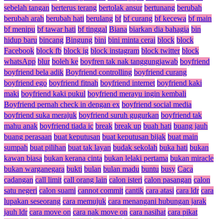
sebelah tangan
berterus terang
bertolak ansur
bertunang
berubah
berubah arah
berubah hati
berulang
bf
bf curang
bf kecewa
bf main
bf menipu
bf tawar hati
bf tinggal
Biana
biarkan dia bahagia
bin
hidup baru
bincang
Bingung
bini
bini minta cerai
block
block
Facebook
block fb
block ig
block instagram
block twitter
block
whatsApp
blur
boleh ke
boyfren tak nak tanggungjawab
boyfriend
boyfriend bela adik
Boyfriend controlling
boyfriend curang
boyfriend ego
boyfriend fitnah
boyfriend internet
boyfriend kaki
maki
boyfriend kaki pukul
boyfriend merayu ingin kembali
Boyfriend pernah check in dengan ex
boyfriend social media
boyfriend suka merajuk
boyfriend suruh gugurkan
boyfriend tak
mahu anak
boyfriend tiada ic
break
break up
buah hati
buang jauh
buang perasaan
buat keputusan
buat keputusan bijak
buat main
sumpah
buat pilihan
buat tak layan
budak sekolah
buka hati
bukan
kawan biasa
bukan kerana cinta
bukan lelaki pertama
bukan miracle
bukan warganegara
bukti
bulan
bulan madu
buntu
busy
Caca
cadangan
call limit
call orang lain
calon isteri
calon pasangan
calon
satu negeri
calon suami
cannot commit
cantik
cara atasi
cara ldr
cara
lupakan seseorang
cara memujuk
cara menangani hubungan jarak
jauh ldr
cara move on
cara nak move on
cara nasihat
cara pikat