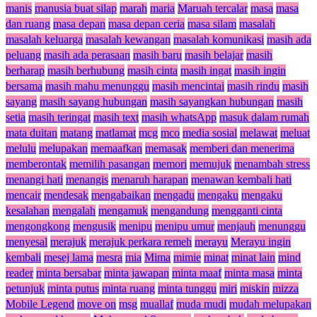
manis
manusia buat silap
marah
maria
Maruah tercalar
masa
masa
dan ruang
masa depan
masa depan ceria
masa silam
masalah
masalah keluarga
masalah kewangan
masalah komunikasi
masih ada
peluang
masih ada perasaan
masih baru
masih belajar
masih
berharap
masih berhubung
masih cinta
masih ingat
masih ingin
bersama
masih mahu menunggu
masih mencintai
masih rindu
masih
sayang
masih sayang hubungan
masih sayangkan hubungan
masih
setia
masih teringat
masih text
masih whatsApp
masuk dalam rumah
mata duitan
matang
matlamat
mcg
mco
media sosial
melawat
meluat
melulu
melupakan
memaafkan
memasak
memberi dan menerima
memberontak
memilih pasangan
memori
memujuk
menambah stress
menangi hati
menangis
menaruh harapan
menawan kembali hati
mencair
mendesak
mengabaikan
mengadu
mengaku
mengaku
kesalahan
mengalah
mengamuk
mengandung
mengganti cinta
mengongkong
mengusik
menipu
menipu umur
menjauh
menunggu
menyesal
merajuk
merajuk perkara remeh
merayu
Merayu ingin
kembali
mesej lama
mesra
mia
Mima
mimie
minat
minat lain
mind
reader
minta bersabar
minta jawapan
minta maaf
minta masa
minta
petunjuk
minta putus
minta ruang
minta tunggu
miri
miskin
mizza
Mobile Legend
move on
msg
muallaf
muda mudi
mudah melupakan