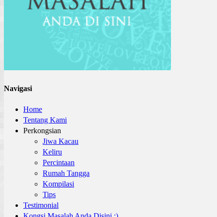
Navigasi
Home
Tentang Kami
Perkongsian
Jiwa Kacau
Keliru
Percintaan
Rumah Tangga
Kompilasi
Tips
Testimonial
Kongsi Masalah Anda Disini :)