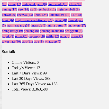
(10)
cinta
(17)
cinta jarak jauh
(8)
cinta muda
(13)
clash
(10)
curang
(17)
ego
(14)
ex
(8)
get back
(11)
ingin kembali
(9)
kahwin
(9)
kecewa
(13)
keliru
(24)
komunikasi
(14)
LDR
(8)
lelaki
(6)
long distance relationship
(6)
marah
(8)
masa depan
(7)
masih sayang
(38)
merajuk
(9)
minta putus
(7)
move on
(27)
orang ketiga
(9)
peluang
(6)
peluang kedua
(8)
pengganti
(8)
pujuk
(9)
putus
(26)
sayang
(10)
sedih
(12)
setia
(8)
stress
(7)
tawar hati
(40)
tips
(11)
tipu
(8)
whatsapp
(9)
Statistik
Online Visitors:
0
Today's Views:
12
Last 7 Days Views:
99
Last 30 Days Views:
683
Last 365 Days Views:
44,138
Total Views:
3,363,588