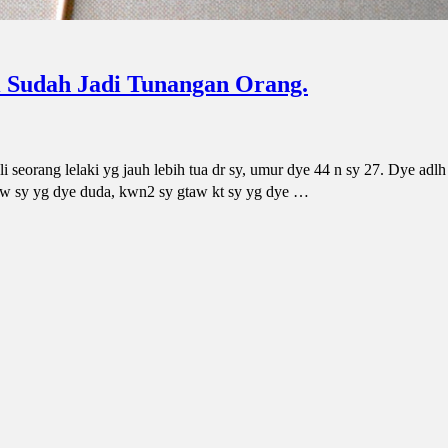
i Sudah Jadi Tunangan Orang.
eorang lelaki yg jauh lebih tua dr sy, umur dye 44 n sy 27. Dye adlh
taw sy yg dye duda, kwn2 sy gtaw kt sy yg dye …