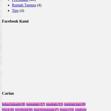
Rumah Tangga
(4)
Tips
(4)
Facebook Kami
Carian
bekas kekasih
(8)
bergaduh
(17)
berubah
(15)
berubah hati
(9)
block
(6)
boyfriend
(6)
buat keputusan
(7)
buntu
(14)
cemburu