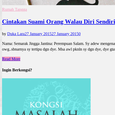
Rumah Tangga
Cintakan Suami Orang Walau Diri Sendir
by
Duka Lara
27 January 2015
27 January 2015
0
Nama: Semarak Jingga Jantina: Perempuan Salam. Sy adew mengenali s
owg..sbnarnya sy tertipu dgn dye. Msa awl pknln sy dgn dye, dye g
Read More
Ingin Berkongsi?