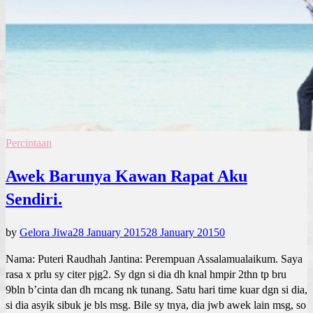
Percintaan
Awek Barunya Kawan Rapat Aku
Sendiri.
by
Gelora Jiwa
28 January 2015
28 January 2015
0
Nama: Puteri Raudhah Jantina: Perempuan Assalamualaikum. Saya
rasa x prlu sy citer pjg2. Sy dgn si dia dh knal hmpir 2thn tp bru
9bln b’cinta dan dh rncang nk tunang. Satu hari time kuar dgn si dia,
si dia asyik sibuk je bls msg. Bile sy tnya, dia jwb awek lain msg, so