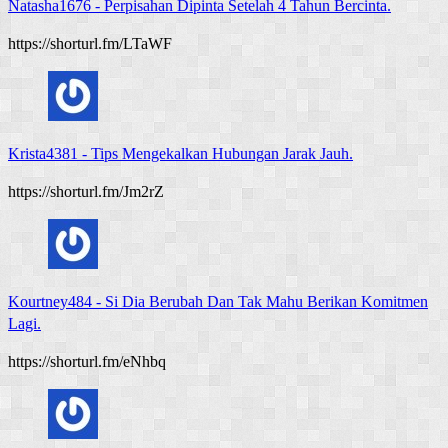
Natasha1676
-
Perpisahan Dipinta Setelah 4 Tahun Bercinta.
https://shorturl.fm/LTaWF
Krista4381
-
Tips Mengekalkan Hubungan Jarak Jauh.
https://shorturl.fm/Jm2rZ
Kourtney484
-
Si Dia Berubah Dan Tak Mahu Berikan Komitmen
Lagi.
https://shorturl.fm/eNhbq