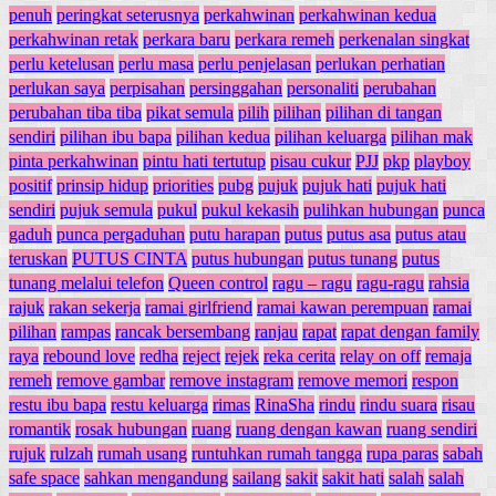
penuh
peringkat seterusnya
perkahwinan
perkahwinan kedua
perkahwinan retak
perkara baru
perkara remeh
perkenalan singkat
perlu ketelusan
perlu masa
perlu penjelasan
perlukan perhatian
perlukan saya
perpisahan
persinggahan
personaliti
perubahan
perubahan tiba tiba
pikat semula
pilih
pilihan
pilihan di tangan
sendiri
pilihan ibu bapa
pilihan kedua
pilihan keluarga
pilihan mak
pinta perkahwinan
pintu hati tertutup
pisau cukur
PJJ
pkp
playboy
positif
prinsip hidup
priorities
pubg
pujuk
pujuk hati
pujuk hati
sendiri
pujuk semula
pukul
pukul kekasih
pulihkan hubungan
punca
gaduh
punca pergaduhan
putu harapan
putus
putus asa
putus atau
teruskan
PUTUS CINTA
putus hubungan
putus tunang
putus
tunang melalui telefon
Queen control
ragu – ragu
ragu-ragu
rahsia
rajuk
rakan sekerja
ramai girlfriend
ramai kawan perempuan
ramai
pilihan
rampas
rancak bersembang
ranjau
rapat
rapat dengan family
raya
rebound love
redha
reject
rejek
reka cerita
relay on off
remaja
remeh
remove gambar
remove instagram
remove memori
respon
restu ibu bapa
restu keluarga
rimas
RinaSha
rindu
rindu suara
risau
romantik
rosak hubungan
ruang
ruang dengan kawan
ruang sendiri
rujuk
rulzah
rumah usang
runtuhkan rumah tangga
rupa paras
sabah
safe space
sahkan mengandung
sailang
sakit
sakit hati
salah
salah