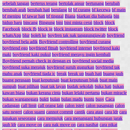
sebelah tangan
berterus terang
bertolak ansur
bertunang
berubah
berubah arah
berubah hati
berulang
bf
bf curang
bf kecewa
bf main
bf menipu
bf tawar hati
bf tinggal
Biana
biarkan dia bahagia
bin
hidup baru
bincang
Bingung
bini
bini minta cerai
block
block
Facebook
block fb
block ig
block instagram
block twitter
block
whatsApp
blur
boleh ke
boyfren tak nak tanggungjawab
boyfriend
boyfriend bela adik
Boyfriend controlling
boyfriend curang
boyfriend ego
boyfriend fitnah
boyfriend internet
boyfriend kaki
maki
boyfriend kaki pukul
boyfriend merayu ingin kembali
Boyfriend pernah check in dengan ex
boyfriend social media
boyfriend suka merajuk
boyfriend suruh gugurkan
boyfriend tak
mahu anak
boyfriend tiada ic
break
break up
buah hati
buang jauh
buang perasaan
buat keputusan
buat keputusan bijak
buat main
sumpah
buat pilihan
buat tak layan
budak sekolah
buka hati
bukan
kawan biasa
bukan kerana cinta
bukan lelaki pertama
bukan miracle
bukan warganegara
bukti
bulan
bulan madu
buntu
busy
Caca
cadangan
call limit
call orang lain
calon isteri
calon pasangan
calon
satu negeri
calon suami
cannot commit
cantik
cara atasi
cara ldr
cara
lupakan seseorang
cara memujuk
cara menangani hubungan jarak
jauh ldr
cara move on
cara nak move on
cara nasihat
cara pikat