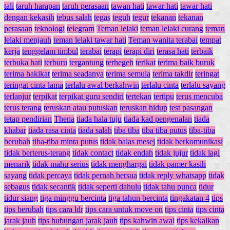
tali
taruh harapan
taruh perasaan
tawan hati
tawar hati
tawar hati
dengan kekasih
tebus salah
tegas
teguh
tegur
tekanan
tekanan
perasaan
teknologi
telegram
Teman lelaki
teman lelaki curang
teman
lelaki menjauh
teman lelaki tawar hati
Teman wanita terabai
tempat
kerja
tenggelam timbul
terabai
terapi
terapi diri
terasa hati
terbaik
terbuka hati
terburu
tergantung
terhegeh
terikat
terima baik buruk
terima hakikat
terima seadanya
terima semula
terima takdir
teringat
teringat cinta lama
terlalu awal berkahwin
terlalu cinta
terlalu sayang
terlanjur
terpikat
terpikat guru sendiri
tertekan
tertipu
terus mencuba
terus terang
teruskan atau putuskan
teruskan hidup
test pasangan
tetap pendirian
Thena
tiada hala tuju
tiada kad pengenalan
tiada
khabar
tiada rasa cinta
tiada salah
tiba tiba
tiba tiba putus
tiba-tiba
berubah
tiba-tiba minta putus
tidak balas mesej
tidak berkomunikasi
tidak berterus-terang
tidak contact
tidak endah
tidak jujur
tidak lagi
menarik
tidak mahu serius
tidak menghargai
tidak pamer kasih
sayang
tidak percaya
tidak pernah bersua
tidak reply whatsapp
tidak
sebagus
tidak secantik
tidak seperti dahulu
tidak tahu punca
tidur
tidur siang
tiga minggu bercinta
tiga tahun bercinta
tingakatan 4
tips
tips berubah
tips cara ldr
tips cara untuk move on
tips cinta
tips cinta
jarak jauh
tips hubungan jarak jauh
tips kahwin awal
tips kekalkan