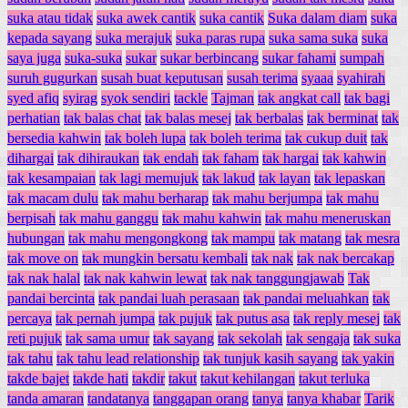
suka atau tidak
suka awek cantik
suka cantik
Suka dalam diam
suka
kepada sayang
suka merajuk
suka paras rupa
suka sama suka
suka
saya juga
suka-suka
sukar
sukar berbincang
sukar fahami
sumpah
suruh gugurkan
susah buat keputusan
susah terima
syaaa
syahirah
syed afiq
syirag
syok sendiri
tackle
Tajman
tak angkat call
tak bagi
perhatian
tak balas chat
tak balas mesej
tak berbalas
tak berminat
tak
bersedia kahwin
tak boleh lupa
tak boleh terima
tak cukup duit
tak
dihargai
tak dihiraukan
tak endah
tak faham
tak hargai
tak kahwin
tak kesampaian
tak lagi memujuk
tak lakud
tak layan
tak lepaskan
tak macam dulu
tak mahu berharap
tak mahu berjumpa
tak mahu
berpisah
tak mahu ganggu
tak mahu kahwin
tak mahu meneruskan
hubungan
tak mahu mengongkong
tak mampu
tak matang
tak mesra
tak move on
tak mungkin bersatu kembali
tak nak
tak nak bercakap
tak nak halal
tak nak kahwin lewat
tak nak tanggungjawab
Tak
pandai bercinta
tak pandai luah perasaan
tak pandai meluahkan
tak
percaya
tak pernah jumpa
tak pujuk
tak putus asa
tak reply mesej
tak
reti pujuk
tak sama umur
tak sayang
tak sekolah
tak sengaja
tak suka
tak tahu
tak tahu lead relationship
tak tunjuk kasih sayang
tak yakin
takde bajet
takde hati
takdir
takut
takut kehilangan
takut terluka
tanda amaran
tandatanya
tanggapan orang
tanya
tanya khabar
Tarik