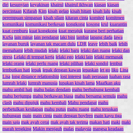
diri
kesunyian
keyakinan
khairul
khairul ikhwan
kiasan
kiasan
percintaan
Kifarah
Kim
kisah gelap
kisah hitam
kisah lalu
kisah
perempuan simpanan
kisah silam
kitaran cinta
komited
komitmen
komunikasi
komunikasi berkesan
kongkong
kosong
krul
kuarantin
kuat cemburu
kuat kongkong
kuat merajuk
kurang beri perhatian
KuSa
lain minat
lain pendapat
laki bini
lambat
lapang dada
lawa
layanan buruk
layanan tak macam dulu
LDR
leave
lebih baik
lebih
memahami
lebih mudah
lelaki
lelaki baru
lelaki dan ruang
lelaki dan
stress
Lelaki di tempat kerja
lelaki ego
lelaki lain
lelaki memasak
lelaki orang
lelaki perlu ruang
lelaki pilihan
lelaki sondol
lembut
lembutkan hati
lepak
lepak dengan kawan
lepaskan
let go
liku
Lina
Lisa
long distance relationship
lost interest
luah perasaan
luahan rasa
lumrah lelaki
lumrah manusia
lupakan kisah lama
Maafkan aku
mahu ambil hati
mahu balas dendam
mahu berhubung kembali
mahu berjumpa
mahu berkawan biasa
mahu bersama semula
mahu
clash
mahu dipujuk
mahu kembali
Mahu pendapat
mahu
perbetulkan kesilapan
mahu putus
mahu ruang
mahu teruskan
hubungan
main
main cinta
main dengan boyfren
main kayu tiga
main saja
mak ayah cerai
mak ayah tak terima
makan hati
maki
maki
marah tengking
Makin menjauh
malas
malaysia
mangsa keadaan