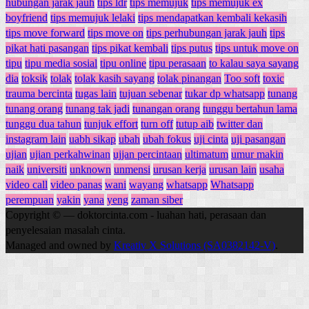
hubungan jarak jauh
tips ldr
tips memujuk
tips memujuk ex
boyfriend
tips memujuk lelaki
tips mendapatkan kembali kekasih
tips move forward
tips move on
tips perhubungan jarak jauh
tips
pikat hati pasangan
tips pikat kembali
tips putus
tips untuk move on
tipu
tipu media sosial
tipu online
tipu perasaan
to kalau saya sayang
dia
toksik
tolak
tolak kasih sayang
tolak pinangan
Too soft
toxic
trauma bercinta
tugas lain
tujuan sebenar
tukar dp whatsapp
tunang
tunang orang
tunang tak jadi
tunangan orang
tunggu bertahun lama
tunggu dua tahun
tunjuk effort
turn off
tutup aib
twitter dan
instagram lain
uabh sikap
ubah
ubah fokus
uji cinta
uji pasangan
ujian
ujian perkahwinan
ujjan percintaan
ultimatum
umur makin
naik
universiti
unknown
unmensi
urusan kerja
urusan lain
usaha
video call
video panas
wani
wayang
whatsapp
Whatsapp
perempuan
yakin
yana
yeng
zaman siber
Copyright © — doktorcinta.com - luahan hati, perasaan dan
penyelesaian masalah cinta.
Managed and owned by
Kreativ X Solutions (SA0382142-V)
.