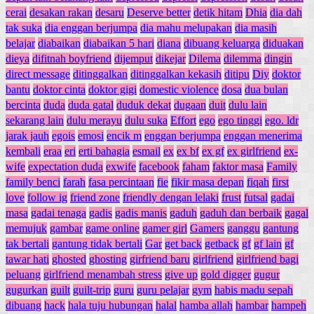
cerai
desakan rakan
desaru
Deserve better
detik hitam
Dhia
dia dah
tak suka
dia enggan berjumpa
dia mahu melupakan
dia masih
belajar
diabaikan
diabaikan 5 hari
diana
dibuang keluarga
diduakan
dieya
difitnah boyfriend
dijemput
dikejar
Dilema
dilemma
dingin
direct message
ditinggalkan
ditinggalkan kekasih
ditipu
Diy
doktor
bantu
doktor cinta
doktor gigi
domestic violence
dosa
dua bulan
bercinta
duda
duda gatal
duduk dekat
dugaan
duit
dulu lain
sekarang lain
dulu merayu
dulu suka
Effort
ego
ego tinggi
ego. ldr
jarak jauh
egois
emosi
encik m
enggan berjumpa
enggan menerima
kembali
eraa
eri
erti bahagia
esmail
ex
ex bf
ex gf
ex girlfriend
ex-
wife
expectation duda
exwife
facebook
faham
faktor masa
Family
family benci
farah
fasa percintaan
fie
fikir masa depan
fiqah
first
love
follow ig
friend zone
friendly dengan lelaki
frust
futsal
gadai
masa
gadai tenaga
gadis
gadis manis
gaduh
gaduh dan berbaik
gagal
memujuk
gambar
game online
gamer girl
Gamers
ganggu
gantung
tak bertali
gantung tidak bertali
Gar
get back
getback
gf
gf lain
gf
tawar hati
ghosted
ghosting
girfriend baru
girlfriend
girlfriend bagi
peluang
girlfriend menambah stress
give up
gold digger
gugur
gugurkan
guilt
guilt-trip
guru
guru pelajar
gym
habis madu sepah
dibuang
hack
hala tuju hubungan
halal
hamba allah
hambar
hampeh