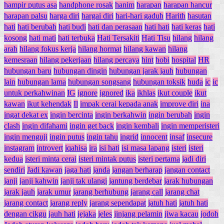
hampir putus asa
handphone rosak
hanim
harapan
harapan hancur
harapan palsu
harga diri
hargai diri
hari-hari gaduh
Harith
hasutan
hati
hati berubah
hati budi
hati dan perasaan
hati hati
hati keras
hati
kosong
hati mati
hati terbuka
Hati Tersakiti
Hati Tisu
hilang
hilang
arah
hilang fokus kerja
hilang hormat
hilang kawan
hilang
kemesraan
hilang pekerjaan
hilang percaya
hint
hobi
hospital
HR
hubungan baru
hubungan dingin
hubungan jarak jauh
hubungan
lain
hubungan lama
hubungan songsang
hubungan toksik
huda
ic
ic
untuk perkahwinan
IG
ignore
ignored
ika
ikhlas
ikut couple
ikut
kawan
ikut kehendak
Il
impak cerai kepada anak
improve diri
ina
ingat dekat ex
ingin bercinta
ingin berkahwin
ingin berubah
ingin
clash
ingin difahami
ingin get back
ingin kembali
ingin memperisteri
ingin menguji
ingin putus
ingin tahu
ingrid
innocent
insaf
insecure
instagram
introvert
iqahisa
ira
isi hati
isi masa lapang
isteri
isteri
kedua
isteri minta cerai
isteri mintak putus
isteri pertama
jadi diri
sendiri
Jadi kawan
jaga hati
janda
jangan berharap
jangan contact
janji
janji kahwin
janji tak ulangi
jantung berdebar
jarak hubungan
jarak jauh
jarak umur
jarang berhubung
jarang call
jarang chat
jarang contact
jarang reply
jarang sependapat
jatuh hati
jatuh hati
dengan cikgu
jauh hati
jejaka
jeles
jinjang pelamin
jiwa kacau
jodoh