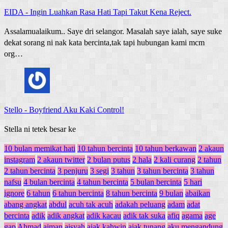
EIDA
-
Ingin Luahkan Rasa Hati Tapi Takut Kena Reject.
Assalamualaikum.. Saye dri selangor. Masalah saye ialah, saye suke
dekat sorang ni nak kata bercinta,tak tapi hubungan kami mcm
org…
Stello
-
Boyfriend Aku Kaki Control!
Stella ni tetek besar ke
10 bulan memikat hati
10 tahun bercinta
10 tahun berkawan
2 akaun
instagram
2 akaun twitter
2 bulan putus
2 hala
2 kali curang
2 tahun
2 tahun bercinta
3 penjuru
3 segi
3 tahun
3 tahun bercinta
3 tahun
nafsu
4 bulan bercinta
4 tahun bercinta
5 bulan bercinta
5 hari
ignore
6 tahun
6 tahun bercinta
8 tahun bercinta
9 bulan
abaikan
abang angkat
abdul
acuh tak acuh
adakah peluang
adam
adat
bercinta
adik
adik angkat
adik kacau
adik tak suka
afiq
agama
age
gap
Ahmad
aiman
aisyah
ajak kahwin
ajak tunang
aku mengandung