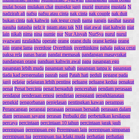
mulai bosan
mulakan chat
mungkir janji
murid
murung
mustafa
N
nadzirah ali
nafsu
nafsu atau cinta
nak cinta
nak couple
nak duit
bukan cinta
nak kahwin
nak tegur crush
nama
nangis
nasihat
nasrul
nasuha
natasha
nelz jr
ngam atau tak
NH
niat awal
niat kahwin
niat
lain
nikah
nima
nina
numie
nur
Nur Aisyah
NurSya
nurul
nurul
syazwani
nzulaikha
operate
orang
orang dulu
orang ketiga
orang
lain
orang lama
overdose
Overthink
overthinking
pahala
paksa cerai
paksa rela
panas baran
pandai memasak
pandangan masayrakat
pandangan orang
panduan kahwin awal
papa
pasangan ego
pasangan lebih muda
pasangan sabah
pasangan tanpa ic
pasangan
tiada kad pengenalan
pasrah
pasti
Patah hati
peduli
pegang pada
janji
pelajar
pelajaran lebih penting
peluang
peluang kedua
penakut
penat
Penat bercinta
penat bergaduh
pencerahan
pendam perasaan
pendapat
penderaan emosi
pendirian
pengganti
pengkhianatan
pengkid
pengorbanan
penjelasan
pentingkan kawan
perampas
Perancangan
perangai
perasaan
perasaan bersalah
perasaan dalam
diam
perasaan sayang
perasan
Perbaiki diri
perbetulkan kesilapan
percaya
percintaan
percintaan 10 tahun
percintaan jarak jauh
perempuan
perempuan ego
Perempuan lain
perempuan simpanan
perempuan tua
perempuan tua lelaki muda
perhatian
perhatian