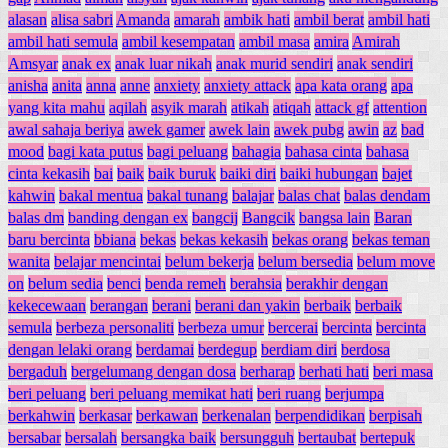
alasan
alisa sabri
Amanda
amarah
ambik hati
ambil berat
ambil hati
ambil hati semula
ambil kesempatan
ambil masa
amira
Amirah
Amsyar
anak ex
anak luar nikah
anak murid sendiri
anak sendiri
anisha
anita
anna
anne
anxiety
anxiety attack
apa kata orang
apa
yang kita mahu
aqilah
asyik marah
atikah
atiqah
attack gf
attention
awal sahaja beriya
awek gamer
awek lain
awek pubg
awin
az
bad
mood
bagi kata putus
bagi peluang
bahagia
bahasa cinta
bahasa
cinta kekasih
bai
baik
baik buruk
baiki diri
baiki hubungan
bajet
kahwin
bakal mentua
bakal tunang
balajar
balas chat
balas dendam
balas dm
banding dengan ex
bangcij
Bangcik
bangsa lain
Baran
baru bercinta
bbiana
bekas
bekas kekasih
bekas orang
bekas teman
wanita
belajar mencintai
belum bekerja
belum bersedia
belum move
on
belum sedia
benci
benda remeh
berahsia
berakhir dengan
kekecewaan
berangan
berani
berani dan yakin
berbaik
berbaik
semula
berbeza personaliti
berbeza umur
bercerai
bercinta
bercinta
dengan lelaki orang
berdamai
berdegup
berdiam diri
berdosa
bergaduh
bergelumang dengan dosa
berharap
berhati hati
beri masa
beri peluang
beri peluang memikat hati
beri ruang
berjumpa
berkahwin
berkasar
berkawan
berkenalan
berpendidikan
berpisah
bersabar
bersalah
bersangka baik
bersungguh
bertaubat
bertepuk