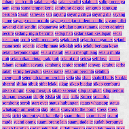
faham
salah pilih
salah sangka
salah sendiri
salah tak
saling percaya
sam
sama
sama tempat kerja
sambung degree
sanggup
sanggup
berubah
Sarah
sarawak
sari
sayang
sayang cikgu
sayang dia
sayang
game
sayang macam dulu
sayang pelajar student sendiri
sayangi diri
sayangi diri sendiri
sebanarnya
sebulan putus tunang
secret admirer
secure
sedang ingin bercinta
sedap hati
sedar akan kesilapan
sedar
kesilapan
sedih
sedih menangis
sejak kecil
sejarah dengan ex
sejauh
mana setia
sejenis
sekelip mata
sekolah
seks
selalu berkata kesat
selalu berpandangan
selalu marah
selalu menghilang
selalu minta
duit
selamatkan cinta jarak jauh
selami diri
selesa
self love
selisih
faham
semakin sayang
sembang
senior
sensitif
senyap
serabut
serba
salah
sering bergaduh
sesak nafas
setahun bercinta
setahun
mengenali
setengah tahun bercinta
setia
sha
shah
shahril hafis
Shakir
shazrul
shifaa
sibuk
sifat lelaki
sikap
sikap biadap
sikap cemburu
sikap dingin
sikap merajuk
sikap sebenar
silap langkah
silap sendiri
simpan perasaan
single
Siska
siti
sms
sofia
Sofree
solat doa
sombong
sorok
start over
status hubungan
status whatsapp
status
whatsapp unmention
stay
Stella
straight to the point
stress
stress
kerja
strict
student syok kat cikgu
suami duda
suami isteri
suami
muda
suami orang
suami orang lain
suami tiada ic
sudah berpunya
sudah berubah
sudah jatuh hati
sudah merayu
sudah tak mesra
suka