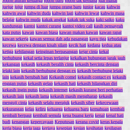
Jodoh aturan keluarga
jodoh baru
jodoh tak kemana
jual mahal
juejue
jujur
jumpa di luar
jumpa orang baru
junior
kacau
kahwin
kahwin awal
kahwin duda
kahwin lagi
kahwin lewat
kahwin masa
belajar
kahwin muda
kakak angkat
kakak tak suka
kaki saiko
kaku
kandungan
kantoi
kantoi curang
kantoi video call
kasih pensayrah
kata putus
kawan
kawan biasa
kawan makan kawan
kawan rapat
kawan sekerja
kawan semua dah ada pasangan
kayu tiga
kebudakan
kecewa
kecewa dengan kisah silam
kecik hati
kedana
kedua atau
ketiga
kehilangan
keinginan berpasangan
kejar cinta
kekal
berhubung
kekal setia lepas terlanjur
kekalkan hubungan jarak jauh
kekangan
kekasih
kekasih beralih cinta
kekasih bercinta dengan
lelaki lain
kekasih berhubung dengan ex
kekasih berhubung lelaki
lain
kekasih berubah hati
Kekasih comel
kekasih contact ex
kekasih
enggan putus
kekasih gelap
kekasih hati
kekasih hilangkan diri
kekasih ingin putus
kekasih internet
kekasih kurang beri perhatian
kekasih lain
kekasih lama
kekasih masih mengharap
kekasih
menguji cinta
kekasih selalu merajuk
kekasih siber
kekecewaan
kekurangan
kelas
keliru
keluarga
keluarga baru
kemahuan
kembali
kembali berpaut
kembali semula
kena buang kerja
kenal
kenal hati
budi
kenangan
kepercayaan
Keputusan
kerana covid
keras kepala
kerja biasa
kerja jaga
kerjaya
kesepian
kesian
kesihatan
kesilapan