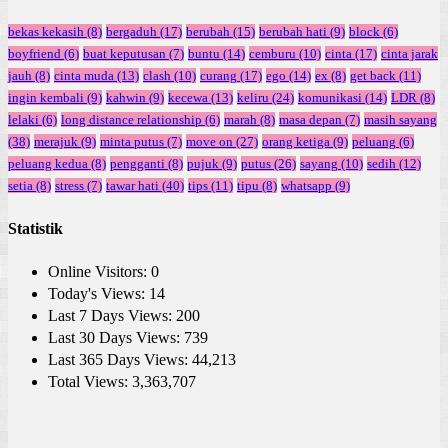
bekas kekasih
(8)
bergaduh
(17)
berubah
(15)
berubah hati
(9)
block
(6)
boyfriend
(6)
buat keputusan
(7)
buntu
(14)
cemburu
(10)
cinta
(17)
cinta jarak
jauh
(8)
cinta muda
(13)
clash
(10)
curang
(17)
ego
(14)
ex
(8)
get back
(11)
ingin kembali
(9)
kahwin
(9)
kecewa
(13)
keliru
(24)
komunikasi
(14)
LDR
(8)
lelaki
(6)
long distance relationship
(6)
marah
(8)
masa depan
(7)
masih sayang
(38)
merajuk
(9)
minta putus
(7)
move on
(27)
orang ketiga
(9)
peluang
(6)
peluang kedua
(8)
pengganti
(8)
pujuk
(9)
putus
(26)
sayang
(10)
sedih
(12)
setia
(8)
stress
(7)
tawar hati
(40)
tips
(11)
tipu
(8)
whatsapp
(9)
Statistik
Online Visitors:
0
Today's Views:
14
Last 7 Days Views:
200
Last 30 Days Views:
739
Last 365 Days Views:
44,213
Total Views:
3,363,707