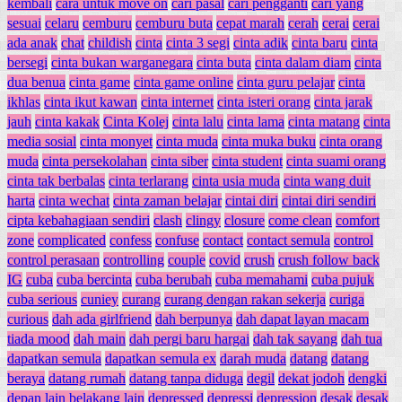
kembali
cara untuk move on
cari pasal
cari pengganti
cari yang
sesuai
celaru
cemburu
cemburu buta
cepat marah
cerah
cerai
cerai
ada anak
chat
childish
cinta
cinta 3 segi
cinta adik
cinta baru
cinta
bersegi
cinta bukan warganegara
cinta buta
cinta dalam diam
cinta
dua benua
cinta game
cinta game online
cinta guru pelajar
cinta
ikhlas
cinta ikut kawan
cinta internet
cinta isteri orang
cinta jarak
jauh
cinta kakak
Cinta Kolej
cinta lalu
cinta lama
cinta matang
cinta
media sosial
cinta monyet
cinta muda
cinta muka buku
cinta orang
muda
cinta persekolahan
cinta siber
cinta student
cinta suami orang
cinta tak berbalas
cinta terlarang
cinta usia muda
cinta wang duit
harta
cinta wechat
cinta zaman belajar
cintai diri
cintai diri sendiri
cipta kebahagiaan sendiri
clash
clingy
closure
come clean
comfort
zone
complicated
confess
confuse
contact
contact semula
control
control perasaan
controlling
couple
covid
crush
crush follow back
IG
cuba
cuba bercinta
cuba berubah
cuba memahami
cuba pujuk
cuba serious
cuniey
curang
curang dengan rakan sekerja
curiga
curious
dah ada girlfriend
dah berpunya
dah dapat layan macam
tiada mood
dah main
dah pergi baru hargai
dah tak sayang
dah tua
dapatkan semula
dapatkan semula ex
darah muda
datang
datang
beraya
datang rumah
datang tanpa diduga
degil
dekat jodoh
dengki
depan lain belakang lain
depressed
depressi
depression
desak
desak