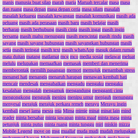
manis
manusia buat silap
marah
maria
Maruah tercalar
masa
masa
dan ruang
masa depan
masa depan ceria
masa silam
masalah
masalah keluarga
masalah kewangan
masalah komunikasi
masih ada
peluang
masih ada perasaan
masih baru
masih belajar
masih
berharap
masih berhubung
masih cinta
masih ingat
masih ingin
bersama
masih mahu menunggu
masih mencintai
masih rindu
masih
sayang
masih sayang hubungan
masih sayangkan hubungan
masih
setia
masih teringat
masih text
masih whatsApp
masuk dalam rumah
mata duitan
matang
matlamat
mcg
mco
media sosial
melawat
meluat
melulu
melupakan
memaafkan
memasak
memberi dan menerima
memberontak
memilih pasangan
memori
memujuk
menambah stress
menangi hati
menangis
menaruh harapan
menawan kembali hati
mencair
mendesak
mengabaikan
mengadu
mengaku
mengaku
kesalahan
mengalah
mengamuk
mengandung
mengganti cinta
mengongkong
mengusik
menipu
menipu umur
menjauh
menunggu
menyesal
merajuk
merajuk perkara remeh
merayu
Merayu ingin
kembali
mesej lama
mesra
mia
Mima
mimie
minat
minat lain
mind
reader
minta bersabar
minta jawapan
minta maaf
minta masa
minta
petunjuk
minta putus
minta ruang
minta tunggu
miri
miskin
mizza
Mobile Legend
move on
msg
muallaf
muda mudi
mudah melupakan
muhammad hassan
Muhammad Syazwan
muhasabah
mula bosan