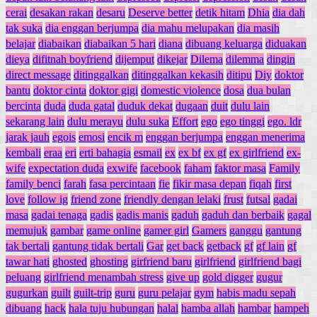
cerai
desakan rakan
desaru
Deserve better
detik hitam
Dhia
dia dah
tak suka
dia enggan berjumpa
dia mahu melupakan
dia masih
belajar
diabaikan
diabaikan 5 hari
diana
dibuang keluarga
diduakan
dieya
difitnah boyfriend
dijemput
dikejar
Dilema
dilemma
dingin
direct message
ditinggalkan
ditinggalkan kekasih
ditipu
Diy
doktor
bantu
doktor cinta
doktor gigi
domestic violence
dosa
dua bulan
bercinta
duda
duda gatal
duduk dekat
dugaan
duit
dulu lain
sekarang lain
dulu merayu
dulu suka
Effort
ego
ego tinggi
ego. ldr
jarak jauh
egois
emosi
encik m
enggan berjumpa
enggan menerima
kembali
eraa
eri
erti bahagia
esmail
ex
ex bf
ex gf
ex girlfriend
ex-
wife
expectation duda
exwife
facebook
faham
faktor masa
Family
family benci
farah
fasa percintaan
fie
fikir masa depan
fiqah
first
love
follow ig
friend zone
friendly dengan lelaki
frust
futsal
gadai
masa
gadai tenaga
gadis
gadis manis
gaduh
gaduh dan berbaik
gagal
memujuk
gambar
game online
gamer girl
Gamers
ganggu
gantung
tak bertali
gantung tidak bertali
Gar
get back
getback
gf
gf lain
gf
tawar hati
ghosted
ghosting
girfriend baru
girlfriend
girlfriend bagi
peluang
girlfriend menambah stress
give up
gold digger
gugur
gugurkan
guilt
guilt-trip
guru
guru pelajar
gym
habis madu sepah
dibuang
hack
hala tuju hubungan
halal
hamba allah
hambar
hampeh