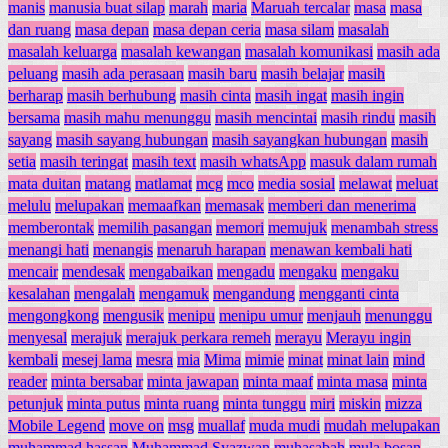
manis
manusia buat silap
marah
maria
Maruah tercalar
masa
masa
dan ruang
masa depan
masa depan ceria
masa silam
masalah
masalah keluarga
masalah kewangan
masalah komunikasi
masih ada
peluang
masih ada perasaan
masih baru
masih belajar
masih
berharap
masih berhubung
masih cinta
masih ingat
masih ingin
bersama
masih mahu menunggu
masih mencintai
masih rindu
masih
sayang
masih sayang hubungan
masih sayangkan hubungan
masih
setia
masih teringat
masih text
masih whatsApp
masuk dalam rumah
mata duitan
matang
matlamat
mcg
mco
media sosial
melawat
meluat
melulu
melupakan
memaafkan
memasak
memberi dan menerima
memberontak
memilih pasangan
memori
memujuk
menambah stress
menangi hati
menangis
menaruh harapan
menawan kembali hati
mencair
mendesak
mengabaikan
mengadu
mengaku
mengaku
kesalahan
mengalah
mengamuk
mengandung
mengganti cinta
mengongkong
mengusik
menipu
menipu umur
menjauh
menunggu
menyesal
merajuk
merajuk perkara remeh
merayu
Merayu ingin
kembali
mesej lama
mesra
mia
Mima
mimie
minat
minat lain
mind
reader
minta bersabar
minta jawapan
minta maaf
minta masa
minta
petunjuk
minta putus
minta ruang
minta tunggu
miri
miskin
mizza
Mobile Legend
move on
msg
muallaf
muda mudi
mudah melupakan
muhammad hassan
Muhammad Syazwan
muhasabah
mula bosan