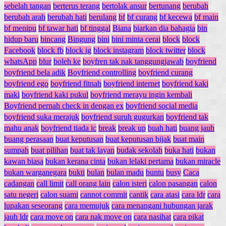
sebelah tangan
berterus terang
bertolak ansur
bertunang
berubah
berubah arah
berubah hati
berulang
bf
bf curang
bf kecewa
bf main
bf menipu
bf tawar hati
bf tinggal
Biana
biarkan dia bahagia
bin
hidup baru
bincang
Bingung
bini
bini minta cerai
block
block
Facebook
block fb
block ig
block instagram
block twitter
block
whatsApp
blur
boleh ke
boyfren tak nak tanggungjawab
boyfriend
boyfriend bela adik
Boyfriend controlling
boyfriend curang
boyfriend ego
boyfriend fitnah
boyfriend internet
boyfriend kaki
maki
boyfriend kaki pukul
boyfriend merayu ingin kembali
Boyfriend pernah check in dengan ex
boyfriend social media
boyfriend suka merajuk
boyfriend suruh gugurkan
boyfriend tak
mahu anak
boyfriend tiada ic
break
break up
buah hati
buang jauh
buang perasaan
buat keputusan
buat keputusan bijak
buat main
sumpah
buat pilihan
buat tak layan
budak sekolah
buka hati
bukan
kawan biasa
bukan kerana cinta
bukan lelaki pertama
bukan miracle
bukan warganegara
bukti
bulan
bulan madu
buntu
busy
Caca
cadangan
call limit
call orang lain
calon isteri
calon pasangan
calon
satu negeri
calon suami
cannot commit
cantik
cara atasi
cara ldr
cara
lupakan seseorang
cara memujuk
cara menangani hubungan jarak
jauh ldr
cara move on
cara nak move on
cara nasihat
cara pikat