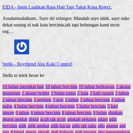
EIDA
-
Ingin Luahkan Rasa Hati Tapi Takut Kena Reject.
Assalamualaikum.. Saye dri selangor. Masalah saye ialah, saye suke
dekat sorang ni nak kata bercinta,tak tapi hubungan kami mcm
org…
Stello
-
Boyfriend Aku Kaki Control!
Stella ni tetek besar ke
10 bulan memikat hati
10 tahun bercinta
10 tahun berkawan
2 akaun
instagram
2 akaun twitter
2 bulan putus
2 hala
2 kali curang
2 tahun
2 tahun bercinta
3 penjuru
3 segi
3 tahun
3 tahun bercinta
3 tahun
nafsu
4 bulan bercinta
4 tahun bercinta
5 bulan bercinta
5 hari
ignore
6 tahun
6 tahun bercinta
8 tahun bercinta
9 bulan
abaikan
abang angkat
abdul
acuh tak acuh
adakah peluang
adam
adat
bercinta
adik
adik angkat
adik kacau
adik tak suka
afiq
agama
age
gap
Ahmad
aiman
aisyah
ajak kahwin
ajak tunang
aku mengandung