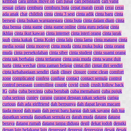
kembali
cara untuk move on
cari pasal
cari pengganti
cari yang
sesuai
celaru
cemburu
cemburu buta
cepat marah
cerah
cerai
cerai
ada anak
chat
childish
cinta
cinta 3 segi
cinta adik
cinta baru
cinta
bersegi
cinta bukan warganegara
cinta buta
cinta dalam diam
cinta
dua benua
cinta game
cinta game online
cinta guru pelajar
cinta
ikhlas
cinta ikut kawan
cinta internet
cinta isteri orang
cinta jarak
jauh
cinta kakak
Cinta Kolej
cinta lalu
cinta lama
cinta matang
cinta
media sosial
cinta monyet
cinta muda
cinta muka buku
cinta orang
muda
cinta persekolahan
cinta siber
cinta student
cinta suami orang
cinta tak berbalas
cinta terlarang
cinta usia muda
cinta wang duit
harta
cinta wechat
cinta zaman belajar
cintai diri
cintai diri sendiri
cipta kebahagiaan sendiri
clash
clingy
closure
come clean
comfort
zone
complicated
confess
confuse
contact
contact semula
control
control perasaan
controlling
couple
covid
crush
crush follow back
IG
cuba
cuba bercinta
cuba berubah
cuba memahami
cuba pujuk
cuba serious
cuniey
curang
curang dengan rakan sekerja
curiga
curious
dah ada girlfriend
dah berpunya
dah dapat layan macam
tiada mood
dah main
dah pergi baru hargai
dah tak sayang
dah tua
dapatkan semula
dapatkan semula ex
darah muda
datang
datang
beraya
datang rumah
datang tanpa diduga
degil
dekat jodoh
dengki
depan lain belakang lain
depressed
depressi
depression
desak
desak