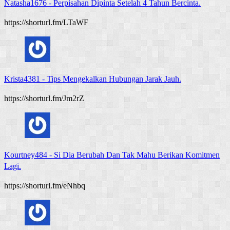
Natasha1676
-
Perpisahan Dipinta Setelah 4 Tahun Bercinta.
https://shorturl.fm/LTaWF
Krista4381
-
Tips Mengekalkan Hubungan Jarak Jauh.
https://shorturl.fm/Jm2rZ
Kourtney484
-
Si Dia Berubah Dan Tak Mahu Berikan Komitmen
Lagi.
https://shorturl.fm/eNhbq