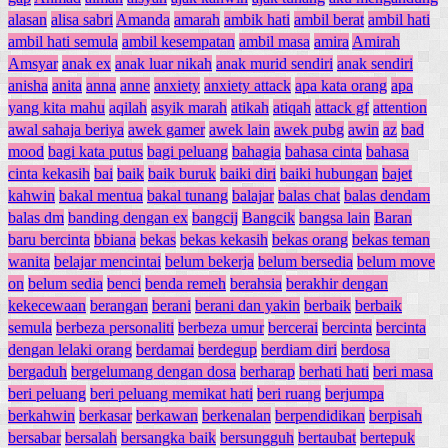
alasan
alisa sabri
Amanda
amarah
ambik hati
ambil berat
ambil hati
ambil hati semula
ambil kesempatan
ambil masa
amira
Amirah
Amsyar
anak ex
anak luar nikah
anak murid sendiri
anak sendiri
anisha
anita
anna
anne
anxiety
anxiety attack
apa kata orang
apa
yang kita mahu
aqilah
asyik marah
atikah
atiqah
attack gf
attention
awal sahaja beriya
awek gamer
awek lain
awek pubg
awin
az
bad
mood
bagi kata putus
bagi peluang
bahagia
bahasa cinta
bahasa
cinta kekasih
bai
baik
baik buruk
baiki diri
baiki hubungan
bajet
kahwin
bakal mentua
bakal tunang
balajar
balas chat
balas dendam
balas dm
banding dengan ex
bangcij
Bangcik
bangsa lain
Baran
baru bercinta
bbiana
bekas
bekas kekasih
bekas orang
bekas teman
wanita
belajar mencintai
belum bekerja
belum bersedia
belum move
on
belum sedia
benci
benda remeh
berahsia
berakhir dengan
kekecewaan
berangan
berani
berani dan yakin
berbaik
berbaik
semula
berbeza personaliti
berbeza umur
bercerai
bercinta
bercinta
dengan lelaki orang
berdamai
berdegup
berdiam diri
berdosa
bergaduh
bergelumang dengan dosa
berharap
berhati hati
beri masa
beri peluang
beri peluang memikat hati
beri ruang
berjumpa
berkahwin
berkasar
berkawan
berkenalan
berpendidikan
berpisah
bersabar
bersalah
bersangka baik
bersungguh
bertaubat
bertepuk