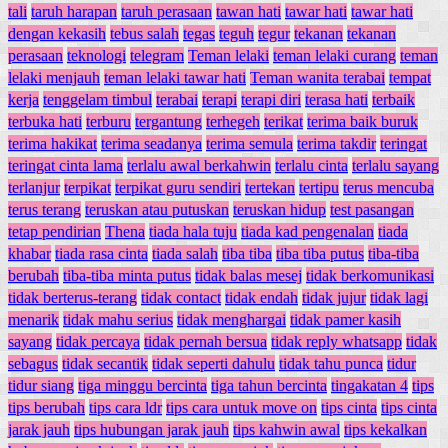
tali
taruh harapan
taruh perasaan
tawan hati
tawar hati
tawar hati
dengan kekasih
tebus salah
tegas
teguh
tegur
tekanan
tekanan
perasaan
teknologi
telegram
Teman lelaki
teman lelaki curang
teman
lelaki menjauh
teman lelaki tawar hati
Teman wanita terabai
tempat
kerja
tenggelam timbul
terabai
terapi
terapi diri
terasa hati
terbaik
terbuka hati
terburu
tergantung
terhegeh
terikat
terima baik buruk
terima hakikat
terima seadanya
terima semula
terima takdir
teringat
teringat cinta lama
terlalu awal berkahwin
terlalu cinta
terlalu sayang
terlanjur
terpikat
terpikat guru sendiri
tertekan
tertipu
terus mencuba
terus terang
teruskan atau putuskan
teruskan hidup
test pasangan
tetap pendirian
Thena
tiada hala tuju
tiada kad pengenalan
tiada
khabar
tiada rasa cinta
tiada salah
tiba tiba
tiba tiba putus
tiba-tiba
berubah
tiba-tiba minta putus
tidak balas mesej
tidak berkomunikasi
tidak berterus-terang
tidak contact
tidak endah
tidak jujur
tidak lagi
menarik
tidak mahu serius
tidak menghargai
tidak pamer kasih
sayang
tidak percaya
tidak pernah bersua
tidak reply whatsapp
tidak
sebagus
tidak secantik
tidak seperti dahulu
tidak tahu punca
tidur
tidur siang
tiga minggu bercinta
tiga tahun bercinta
tingakatan 4
tips
tips berubah
tips cara ldr
tips cara untuk move on
tips cinta
tips cinta
jarak jauh
tips hubungan jarak jauh
tips kahwin awal
tips kekalkan