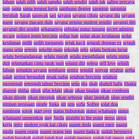
faham
salah pilih
salah sangka
salah sendiri
salah tak
saling percaya
sam
sama
sama tempat kerja
sambung degree
sanggup
sanggup
berubah
Sarah
sarawak
sari
sayang
sayang cikgu
sayang dia
sayang
game
sayang macam dulu
sayang pelajar student sendiri
sayangi diri
sayangi diri sendiri
sebanarnya
sebulan putus tunang
secret admirer
secure
sedang ingin bercinta
sedap hati
sedar akan kesilapan
sedar
kesilapan
sedih
sedih menangis
sejak kecil
sejarah dengan ex
sejauh
mana setia
sejenis
sekelip mata
sekolah
seks
selalu berkata kesat
selalu berpandangan
selalu marah
selalu menghilang
selalu minta
duit
selamatkan cinta jarak jauh
selami diri
selesa
self love
selisih
faham
semakin sayang
sembang
senior
sensitif
senyap
serabut
serba
salah
sering bergaduh
sesak nafas
setahun bercinta
setahun
mengenali
setengah tahun bercinta
setia
sha
shah
shahril hafis
Shakir
shazrul
shifaa
sibuk
sifat lelaki
sikap
sikap biadap
sikap cemburu
sikap dingin
sikap merajuk
sikap sebenar
silap langkah
silap sendiri
simpan perasaan
single
Siska
siti
sms
sofia
Sofree
solat doa
sombong
sorok
start over
status hubungan
status whatsapp
status
whatsapp unmention
stay
Stella
straight to the point
stress
stress
kerja
strict
student syok kat cikgu
suami duda
suami isteri
suami
muda
suami orang
suami orang lain
suami tiada ic
sudah berpunya
sudah berubah
sudah jatuh hati
sudah merayu
sudah tak mesra
suka