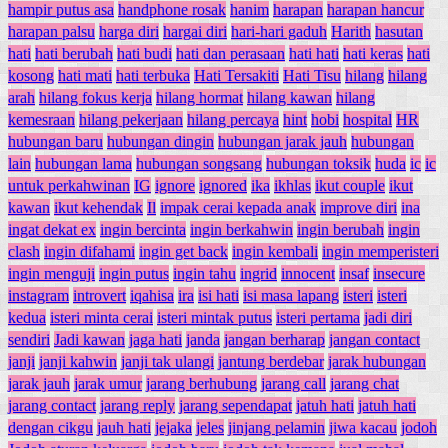
hampir putus asa
handphone rosak
hanim
harapan
harapan hancur
harapan palsu
harga diri
hargai diri
hari-hari gaduh
Harith
hasutan
hati
hati berubah
hati budi
hati dan perasaan
hati hati
hati keras
hati
kosong
hati mati
hati terbuka
Hati Tersakiti
Hati Tisu
hilang
hilang
arah
hilang fokus kerja
hilang hormat
hilang kawan
hilang
kemesraan
hilang pekerjaan
hilang percaya
hint
hobi
hospital
HR
hubungan baru
hubungan dingin
hubungan jarak jauh
hubungan
lain
hubungan lama
hubungan songsang
hubungan toksik
huda
ic
ic
untuk perkahwinan
IG
ignore
ignored
ika
ikhlas
ikut couple
ikut
kawan
ikut kehendak
Il
impak cerai kepada anak
improve diri
ina
ingat dekat ex
ingin bercinta
ingin berkahwin
ingin berubah
ingin
clash
ingin difahami
ingin get back
ingin kembali
ingin memperisteri
ingin menguji
ingin putus
ingin tahu
ingrid
innocent
insaf
insecure
instagram
introvert
iqahisa
ira
isi hati
isi masa lapang
isteri
isteri
kedua
isteri minta cerai
isteri mintak putus
isteri pertama
jadi diri
sendiri
Jadi kawan
jaga hati
janda
jangan berharap
jangan contact
janji
janji kahwin
janji tak ulangi
jantung berdebar
jarak hubungan
jarak jauh
jarak umur
jarang berhubung
jarang call
jarang chat
jarang contact
jarang reply
jarang sependapat
jatuh hati
jatuh hati
dengan cikgu
jauh hati
jejaka
jeles
jinjang pelamin
jiwa kacau
jodoh