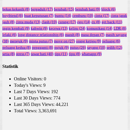
bekas kekasih
(8)
bergaduh
(17)
berubah
(15)
berubah hati
(9)
block
(6)
boyfriend
(6)
buat keputusan
(7)
buntu
(14)
cemburu
(10)
cinta
(17)
cinta jarak
jauh
(8)
cinta muda
(13)
clash
(10)
curang
(17)
ego
(14)
ex
(8)
get back
(11)
ingin kembali
(9)
kahwin
(9)
kecewa
(13)
keliru
(24)
komunikasi
(14)
LDR
(8)
lelaki
(6)
long distance relationship
(6)
marah
(8)
masa depan
(7)
masih sayang
(38)
merajuk
(9)
minta putus
(7)
move on
(27)
orang ketiga
(9)
peluang
(6)
peluang kedua
(8)
pengganti
(8)
pujuk
(9)
putus
(26)
sayang
(10)
sedih
(12)
setia
(8)
stress
(7)
tawar hati
(40)
tips
(11)
tipu
(8)
whatsapp
(9)
Statistik
Online Visitors:
0
Today's Views:
9
Last 7 Days Views:
192
Last 30 Days Views:
774
Last 365 Days Views:
44,221
Total Views:
3,363,691