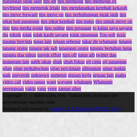
hubungan jarak jauh
tips ldr
tips memujuk
tips memujuk ex
boyfriend
tips memujuk lelaki
tips mendapatkan kembali kekasih
tips move forward
tips move on
tips perhubungan jarak jauh
tips
pikat hati pasangan
tips pikat kembali
tips putus
tips untuk move on
tipu
tipu media sosial
tipu online
tipu perasaan
to kalau saya sayang
dia
toksik
tolak
tolak kasih sayang
tolak pinangan
Too soft
toxic
trauma bercinta
tugas lain
tujuan sebenar
tukar dp whatsapp
tunang
tunang orang
tunang tak jadi
tunangan orang
tunggu bertahun lama
tunggu dua tahun
tunjuk effort
turn off
tutup aib
twitter dan
instagram lain
uabh sikap
ubah
ubah fokus
uji cinta
uji pasangan
ujian
ujian perkahwinan
ujjan percintaan
ultimatum
umur makin
naik
universiti
unknown
unmensi
urusan kerja
urusan lain
usaha
video call
video panas
wani
wayang
whatsapp
Whatsapp
perempuan
yakin
yana
yeng
zaman siber
Copyright © — doktorcinta.com - luahan hati, perasaan dan
penyelesaian masalah cinta.
Managed and owned by
Kreativ X Solutions (SA0382142-V)
.