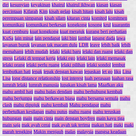
diri
kesunyian
keyakinan
khairul
khairul ikhwan
kiasan
kiasan
percintaan
Kifarah
Kim
kisah gelap
kisah hitam
kisah lalu
kisah
perempuan simpanan
kisah silam
kitaran cinta
komited
komitmen
komunikasi
komunikasi berkesan
kongkong
kosong
krul
kuarantin
kuat cemburu
kuat kongkong
kuat merajuk
kurang beri perhatian
KuSa
lain minat
lain pendapat
laki bini
lambat
lapang dada
lawa
layanan buruk
layanan tak macam dulu
LDR
leave
lebih baik
lebih
memahami
lebih mudah
lelaki
lelaki baru
lelaki dan ruang
lelaki dan
stress
Lelaki di tempat kerja
lelaki ego
lelaki lain
lelaki memasak
lelaki orang
lelaki perlu ruang
lelaki pilihan
lelaki sondol
lembut
lembutkan hati
lepak
lepak dengan kawan
lepaskan
let go
liku
Lina
Lisa
long distance relationship
lost interest
luah perasaan
luahan rasa
lumrah lelaki
lumrah manusia
lupakan kisah lama
Maafkan aku
mahu ambil hati
mahu balas dendam
mahu berhubung kembali
mahu berjumpa
mahu berkawan biasa
mahu bersama semula
mahu
clash
mahu dipujuk
mahu kembali
Mahu pendapat
mahu
perbetulkan kesilapan
mahu putus
mahu ruang
mahu teruskan
hubungan
main
main cinta
main dengan boyfren
main kayu tiga
main saja
mak ayah cerai
mak ayah tak terima
makan hati
maki
maki
marah tengking
Makin menjauh
malas
malaysia
mangsa keadaan