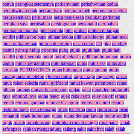
penuh
peringkat seterusnya
perkahwinan
perkahwinan kedua
perkahwinan retak
perkara baru
perkara remeh
perkenalan singkat
perlu ketelusan
perlu masa
perlu penjelasan
perlukan perhatian
perlukan saya
perpisahan
persinggahan
personaliti
perubahan
perubahan tiba tiba
pikat semula
pilih
pilihan
pilihan di tangan
sendiri
pilihan ibu bapa
pilihan kedua
pilihan keluarga
pilihan mak
pinta perkahwinan
pintu hati tertutup
pisau cukur
PJJ
pkp
playboy
positif
prinsip hidup
priorities
pubg
pujuk
pujuk hati
pujuk hati
sendiri
pujuk semula
pukul
pukul kekasih
pulihkan hubungan
punca
gaduh
punca pergaduhan
putu harapan
putus
putus asa
putus atau
teruskan
PUTUS CINTA
putus hubungan
putus tunang
putus
tunang melalui telefon
Queen control
ragu – ragu
ragu-ragu
rahsia
rajuk
rakan sekerja
ramai girlfriend
ramai kawan perempuan
ramai
pilihan
rampas
rancak bersembang
ranjau
rapat
rapat dengan family
raya
rebound love
redha
reject
rejek
reka cerita
relay on off
remaja
remeh
remove gambar
remove instagram
remove memori
respon
restu ibu bapa
restu keluarga
rimas
RinaSha
rindu
rindu suara
risau
romantik
rosak hubungan
ruang
ruang dengan kawan
ruang sendiri
rujuk
rulzah
rumah usang
runtuhkan rumah tangga
rupa paras
sabah
safe space
sahkan mengandung
sailang
sakit
sakit hati
salah
salah