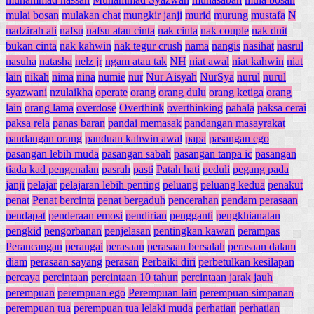
mulai bosan
mulakan chat
mungkir janji
murid
murung
mustafa
N
nadzirah ali
nafsu
nafsu atau cinta
nak cinta
nak couple
nak duit
bukan cinta
nak kahwin
nak tegur crush
nama
nangis
nasihat
nasrul
nasuha
natasha
nelz jr
ngam atau tak
NH
niat awal
niat kahwin
niat
lain
nikah
nima
nina
numie
nur
Nur Aisyah
NurSya
nurul
nurul
syazwani
nzulaikha
operate
orang
orang dulu
orang ketiga
orang
lain
orang lama
overdose
Overthink
overthinking
pahala
paksa cerai
paksa rela
panas baran
pandai memasak
pandangan masayrakat
pandangan orang
panduan kahwin awal
papa
pasangan ego
pasangan lebih muda
pasangan sabah
pasangan tanpa ic
pasangan
tiada kad pengenalan
pasrah
pasti
Patah hati
peduli
pegang pada
janji
pelajar
pelajaran lebih penting
peluang
peluang kedua
penakut
penat
Penat bercinta
penat bergaduh
pencerahan
pendam perasaan
pendapat
penderaan emosi
pendirian
pengganti
pengkhianatan
pengkid
pengorbanan
penjelasan
pentingkan kawan
perampas
Perancangan
perangai
perasaan
perasaan bersalah
perasaan dalam
diam
perasaan sayang
perasan
Perbaiki diri
perbetulkan kesilapan
percaya
percintaan
percintaan 10 tahun
percintaan jarak jauh
perempuan
perempuan ego
Perempuan lain
perempuan simpanan
perempuan tua
perempuan tua lelaki muda
perhatian
perhatian