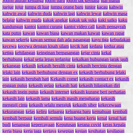
Jodoh aturan keluarga
jodoh baru
jodoh tak kemana
jual mahal
juejue
jujur
jumpa di luar
jumpa orang baru
junior
kacau
kahwin
kahwin awal
kahwin duda
kahwin lagi
kahwin lewat
kahwin masa
belajar
kahwin muda
kakak angkat
kakak tak suka
kaki saiko
kaku
kandungan
kantoi
kantoi curang
kantoi video call
kasih pensayrah
kata putus
kawan
kawan biasa
kawan makan kawan
kawan rapat
kawan sekerja
kawan semua dah ada pasangan
kayu tiga
kebudakan
kecewa
kecewa dengan kisah silam
kecik hati
kedana
kedua atau
ketiga
kehilangan
keinginan berpasangan
kejar cinta
kekal
berhubung
kekal setia lepas terlanjur
kekalkan hubungan jarak jauh
kekangan
kekasih
kekasih beralih cinta
kekasih bercinta dengan
lelaki lain
kekasih berhubung dengan ex
kekasih berhubung lelaki
lain
kekasih berubah hati
Kekasih comel
kekasih contact ex
kekasih
enggan putus
kekasih gelap
kekasih hati
kekasih hilangkan diri
kekasih ingin putus
kekasih internet
kekasih kurang beri perhatian
kekasih lain
kekasih lama
kekasih masih mengharap
kekasih
menguji cinta
kekasih selalu merajuk
kekasih siber
kekecewaan
kekurangan
kelas
keliru
keluarga
keluarga baru
kemahuan
kembali
kembali berpaut
kembali semula
kena buang kerja
kenal
kenal hati
budi
kenangan
kepercayaan
Keputusan
kerana covid
keras kepala
kerja biasa
kerja jaga
kerjaya
kesepian
kesian
kesihatan
kesilapan