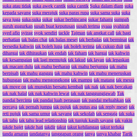
suka atau tidak
suka awek cantik
suka cantik
Suka dalam diam
suka
kepada sayang
suka merajuk
suka paras rupa
suka sama suka
suka
saya juga
suka-suka
sukar
sukar berbincang
sukar fahami
sumpah
suruh gugurkan
susah buat keputusan
susah terima
syaaa
syahirah
syed afiq
syirag
syok sendiri
tackle
Tajman
tak angkat call
tak bagi
perhatian
tak balas chat
tak balas mesej
tak berbalas
tak berminat
tak
bersedia kahwin
tak boleh lupa
tak boleh terima
tak cukup duit
tak
dihargai
tak dihiraukan
tak endah
tak faham
tak hargai
tak kahwin
tak kesampaian
tak lagi memujuk
tak lakud
tak layan
tak lepaskan
tak macam dulu
tak mahu berharap
tak mahu berjumpa
tak mahu
berpisah
tak mahu ganggu
tak mahu kahwin
tak mahu meneruskan
hubungan
tak mahu mengongkong
tak mampu
tak matang
tak mesra
tak move on
tak mungkin bersatu kembali
tak nak
tak nak bercakap
tak nak halal
tak nak kahwin lewat
tak nak tanggungjawab
Tak
pandai bercinta
tak pandai luah perasaan
tak pandai meluahkan
tak
percaya
tak pernah jumpa
tak pujuk
tak putus asa
tak reply mesej
tak
reti pujuk
tak sama umur
tak sayang
tak sekolah
tak sengaja
tak suka
tak tahu
tak tahu lead relationship
tak tunjuk kasih sayang
tak yakin
takde bajet
takde hati
takdir
takut
takut kehilangan
takut terluka
tanda amaran
tandatanya
tanggapan orang
tanya
tanya khabar
Tarik