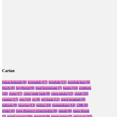
Carian
bekas kekasih
(8)
bergaduh
(17)
berubah
(15)
berubah hati
(9)
block
(6)
boyfriend
(6)
buat keputusan
(7)
buntu
(14)
cemburu
(10)
cinta
(17)
cinta jarak jauh
(8)
cinta muda
(13)
clash
(10)
curang
(17)
ego
(14)
ex
(8)
get back
(11)
ingin kembali
(9)
kahwin
(9)
kecewa
(13)
keliru
(24)
komunikasi
(14)
LDR
(8)
lelaki
(6)
long distance relationship
(6)
marah
(8)
masa depan
(7)
masih sayang
(38)
merajuk
(9)
minta putus
(7)
move on
(27)