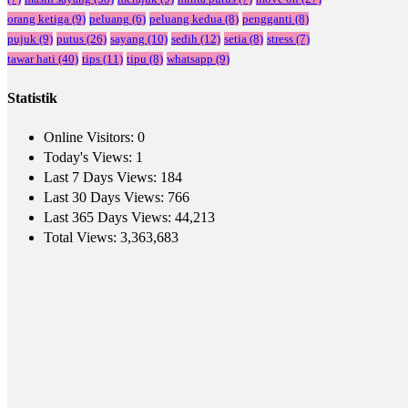
orang ketiga
(9)
peluang
(6)
peluang kedua
(8)
pengganti
(8)
pujuk
(9)
putus
(26)
sayang
(10)
sedih
(12)
setia
(8)
stress
(7)
tawar hati
(40)
tips
(11)
tipu
(8)
whatsapp
(9)
Statistik
Online Visitors:
0
Today's Views:
1
Last 7 Days Views:
184
Last 30 Days Views:
766
Last 365 Days Views:
44,213
Total Views:
3,363,683