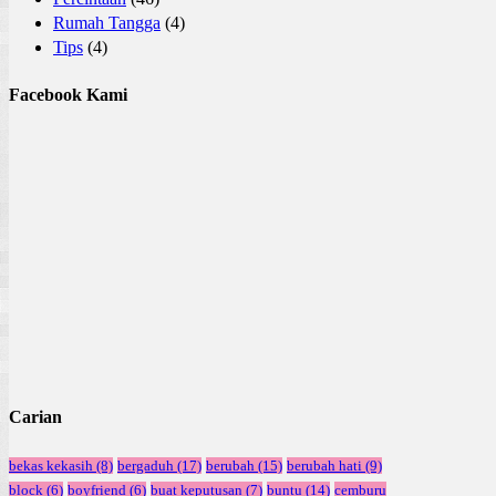
Rumah Tangga
(4)
Tips
(4)
Facebook Kami
Carian
bekas kekasih
(8)
bergaduh
(17)
berubah
(15)
berubah hati
(9)
block
(6)
boyfriend
(6)
buat keputusan
(7)
buntu
(14)
cemburu