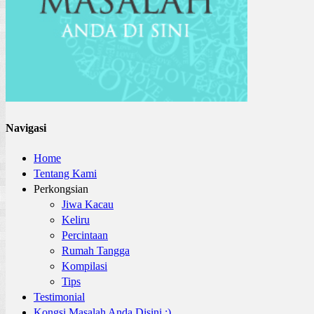
Navigasi
Home
Tentang Kami
Perkongsian
Jiwa Kacau
Keliru
Percintaan
Rumah Tangga
Kompilasi
Tips
Testimonial
Kongsi Masalah Anda Disini :)