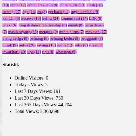
(10)
cinta
(17)
cinta jarak jauh
(8)
cinta muda
(13)
clash
(10)
curang
(17)
ego
(14)
ex
(8)
get back
(11)
ingin kembali
(9)
kahwin
(9)
kecewa
(13)
keliru
(24)
komunikasi
(14)
LDR
(8)
lelaki
(6)
long distance relationship
(6)
marah
(8)
masa depan
(7)
masih sayang
(38)
merajuk
(9)
minta putus
(7)
move on
(27)
orang ketiga
(9)
peluang
(6)
peluang kedua
(8)
pengganti
(8)
pujuk
(9)
putus
(26)
sayang
(10)
sedih
(12)
setia
(8)
stress
(7)
tawar hati
(40)
tips
(11)
tipu
(8)
whatsapp
(9)
Statistik
Online Visitors:
0
Today's Views:
5
Last 7 Days Views:
191
Last 30 Days Views:
730
Last 365 Days Views:
44,204
Total Views:
3,363,698