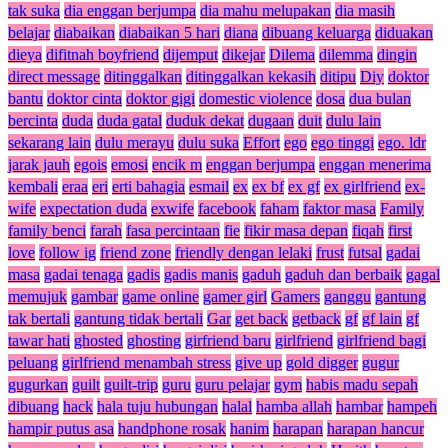
tak suka
dia enggan berjumpa
dia mahu melupakan
dia masih
belajar
diabaikan
diabaikan 5 hari
diana
dibuang keluarga
diduakan
dieya
difitnah boyfriend
dijemput
dikejar
Dilema
dilemma
dingin
direct message
ditinggalkan
ditinggalkan kekasih
ditipu
Diy
doktor
bantu
doktor cinta
doktor gigi
domestic violence
dosa
dua bulan
bercinta
duda
duda gatal
duduk dekat
dugaan
duit
dulu lain
sekarang lain
dulu merayu
dulu suka
Effort
ego
ego tinggi
ego. ldr
jarak jauh
egois
emosi
encik m
enggan berjumpa
enggan menerima
kembali
eraa
eri
erti bahagia
esmail
ex
ex bf
ex gf
ex girlfriend
ex-
wife
expectation duda
exwife
facebook
faham
faktor masa
Family
family benci
farah
fasa percintaan
fie
fikir masa depan
fiqah
first
love
follow ig
friend zone
friendly dengan lelaki
frust
futsal
gadai
masa
gadai tenaga
gadis
gadis manis
gaduh
gaduh dan berbaik
gagal
memujuk
gambar
game online
gamer girl
Gamers
ganggu
gantung
tak bertali
gantung tidak bertali
Gar
get back
getback
gf
gf lain
gf
tawar hati
ghosted
ghosting
girfriend baru
girlfriend
girlfriend bagi
peluang
girlfriend menambah stress
give up
gold digger
gugur
gugurkan
guilt
guilt-trip
guru
guru pelajar
gym
habis madu sepah
dibuang
hack
hala tuju hubungan
halal
hamba allah
hambar
hampeh
hampir putus asa
handphone rosak
hanim
harapan
harapan hancur