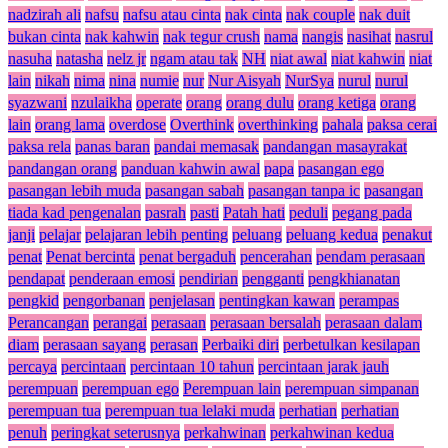
nadzirah ali
nafsu
nafsu atau cinta
nak cinta
nak couple
nak duit
bukan cinta
nak kahwin
nak tegur crush
nama
nangis
nasihat
nasrul
nasuha
natasha
nelz jr
ngam atau tak
NH
niat awal
niat kahwin
niat
lain
nikah
nima
nina
numie
nur
Nur Aisyah
NurSya
nurul
nurul
syazwani
nzulaikha
operate
orang
orang dulu
orang ketiga
orang
lain
orang lama
overdose
Overthink
overthinking
pahala
paksa cerai
paksa rela
panas baran
pandai memasak
pandangan masayrakat
pandangan orang
panduan kahwin awal
papa
pasangan ego
pasangan lebih muda
pasangan sabah
pasangan tanpa ic
pasangan
tiada kad pengenalan
pasrah
pasti
Patah hati
peduli
pegang pada
janji
pelajar
pelajaran lebih penting
peluang
peluang kedua
penakut
penat
Penat bercinta
penat bergaduh
pencerahan
pendam perasaan
pendapat
penderaan emosi
pendirian
pengganti
pengkhianatan
pengkid
pengorbanan
penjelasan
pentingkan kawan
perampas
Perancangan
perangai
perasaan
perasaan bersalah
perasaan dalam
diam
perasaan sayang
perasan
Perbaiki diri
perbetulkan kesilapan
percaya
percintaan
percintaan 10 tahun
percintaan jarak jauh
perempuan
perempuan ego
Perempuan lain
perempuan simpanan
perempuan tua
perempuan tua lelaki muda
perhatian
perhatian
penuh
peringkat seterusnya
perkahwinan
perkahwinan kedua