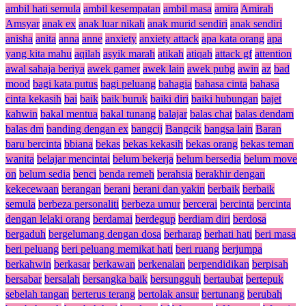
ambil hati semula
ambil kesempatan
ambil masa
amira
Amirah
Amsyar
anak ex
anak luar nikah
anak murid sendiri
anak sendiri
anisha
anita
anna
anne
anxiety
anxiety attack
apa kata orang
apa
yang kita mahu
aqilah
asyik marah
atikah
atiqah
attack gf
attention
awal sahaja beriya
awek gamer
awek lain
awek pubg
awin
az
bad
mood
bagi kata putus
bagi peluang
bahagia
bahasa cinta
bahasa
cinta kekasih
bai
baik
baik buruk
baiki diri
baiki hubungan
bajet
kahwin
bakal mentua
bakal tunang
balajar
balas chat
balas dendam
balas dm
banding dengan ex
bangcij
Bangcik
bangsa lain
Baran
baru bercinta
bbiana
bekas
bekas kekasih
bekas orang
bekas teman
wanita
belajar mencintai
belum bekerja
belum bersedia
belum move
on
belum sedia
benci
benda remeh
berahsia
berakhir dengan
kekecewaan
berangan
berani
berani dan yakin
berbaik
berbaik
semula
berbeza personaliti
berbeza umur
bercerai
bercinta
bercinta
dengan lelaki orang
berdamai
berdegup
berdiam diri
berdosa
bergaduh
bergelumang dengan dosa
berharap
berhati hati
beri masa
beri peluang
beri peluang memikat hati
beri ruang
berjumpa
berkahwin
berkasar
berkawan
berkenalan
berpendidikan
berpisah
bersabar
bersalah
bersangka baik
bersungguh
bertaubat
bertepuk
sebelah tangan
berterus terang
bertolak ansur
bertunang
berubah