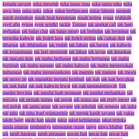
kepada sayang
suka merajuk
suka paras rupa
suka sama suka
suka
saya juga
suka-suka
sukar
sukar berbincang
sukar fahami
sumpah
suruh gugurkan
susah buat keputusan
susah terima
syaaa
syahirah
syed afiq
syirag
syok sendiri
tackle
Tajman
tak angkat call
tak bagi
perhatian
tak balas chat
tak balas mesej
tak berbalas
tak berminat
tak
bersedia kahwin
tak boleh lupa
tak boleh terima
tak cukup duit
tak
dihargai
tak dihiraukan
tak endah
tak faham
tak hargai
tak kahwin
tak kesampaian
tak lagi memujuk
tak lakud
tak layan
tak lepaskan
tak macam dulu
tak mahu berharap
tak mahu berjumpa
tak mahu
berpisah
tak mahu ganggu
tak mahu kahwin
tak mahu meneruskan
hubungan
tak mahu mengongkong
tak mampu
tak matang
tak mesra
tak move on
tak mungkin bersatu kembali
tak nak
tak nak bercakap
tak nak halal
tak nak kahwin lewat
tak nak tanggungjawab
Tak
pandai bercinta
tak pandai luah perasaan
tak pandai meluahkan
tak
percaya
tak pernah jumpa
tak pujuk
tak putus asa
tak reply mesej
tak
reti pujuk
tak sama umur
tak sayang
tak sekolah
tak sengaja
tak suka
tak tahu
tak tahu lead relationship
tak tunjuk kasih sayang
tak yakin
takde bajet
takde hati
takdir
takut
takut kehilangan
takut terluka
tanda amaran
tandatanya
tanggapan orang
tanya
tanya khabar
Tarik
tali
taruh harapan
taruh perasaan
tawan hati
tawar hati
tawar hati