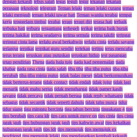
dengan kekasih
tebus salah
tegas
teguh
tegur
tekanan
tekanan
perasaan
teknologi
telegram
Teman lelaki
teman lelaki curang
teman
lelaki menjauh
teman lelaki tawar hati
Teman wanita terabai
tempat
kerja
tenggelam timbul
terabai
terapi
terapi diri
terasa hati
terbaik
terbuka hati
terburu
tergantung
terhegeh
terikat
terima baik buruk
terima hakikat
terima seadanya
terima semula
terima takdir
teringat
teringat cinta lama
terlalu awal berkahwin
terlalu cinta
terlalu sayang
terlanjur
terpikat
terpikat guru sendiri
tertekan
tertipu
terus mencuba
terus terang
teruskan atau putuskan
teruskan hidup
test pasangan
tetap pendirian
Thena
tiada hala tuju
tiada kad pengenalan
tiada
khabar
tiada rasa cinta
tiada salah
tiba tiba
tiba tiba putus
tiba-tiba
berubah
tiba-tiba minta putus
tidak balas mesej
tidak berkomunikasi
tidak berterus-terang
tidak contact
tidak endah
tidak jujur
tidak lagi
menarik
tidak mahu serius
tidak menghargai
tidak pamer kasih
sayang
tidak percaya
tidak pernah bersua
tidak reply whatsapp
tidak
sebagus
tidak secantik
tidak seperti dahulu
tidak tahu punca
tidur
tidur siang
tiga minggu bercinta
tiga tahun bercinta
tingakatan 4
tips
tips berubah
tips cara ldr
tips cara untuk move on
tips cinta
tips cinta
jarak jauh
tips hubungan jarak jauh
tips kahwin awal
tips kekalkan
hubungan jarak jauh
tips ldr
tips memujuk
tips memujuk ex
boyfriend
tips memujuk lelaki
tips mendapatkan kembali kekasih