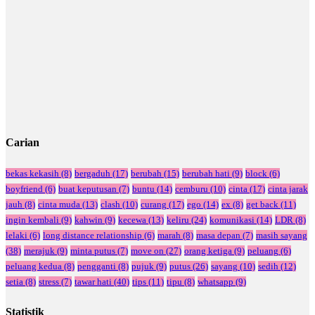
Carian
bekas kekasih
(8)
bergaduh
(17)
berubah
(15)
berubah hati
(9)
block
(6)
boyfriend
(6)
buat keputusan
(7)
buntu
(14)
cemburu
(10)
cinta
(17)
cinta jarak
jauh
(8)
cinta muda
(13)
clash
(10)
curang
(17)
ego
(14)
ex
(8)
get back
(11)
ingin kembali
(9)
kahwin
(9)
kecewa
(13)
keliru
(24)
komunikasi
(14)
LDR
(8)
lelaki
(6)
long distance relationship
(6)
marah
(8)
masa depan
(7)
masih sayang
(38)
merajuk
(9)
minta putus
(7)
move on
(27)
orang ketiga
(9)
peluang
(6)
peluang kedua
(8)
pengganti
(8)
pujuk
(9)
putus
(26)
sayang
(10)
sedih
(12)
setia
(8)
stress
(7)
tawar hati
(40)
tips
(11)
tipu
(8)
whatsapp
(9)
Statistik