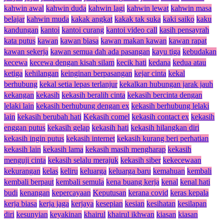
kahwin awal
kahwin duda
kahwin lagi
kahwin lewat
kahwin masa
belajar
kahwin muda
kakak angkat
kakak tak suka
kaki saiko
kaku
kandungan
kantoi
kantoi curang
kantoi video call
kasih pensayrah
kata putus
kawan
kawan biasa
kawan makan kawan
kawan rapat
kawan sekerja
kawan semua dah ada pasangan
kayu tiga
kebudakan
kecewa
kecewa dengan kisah silam
kecik hati
kedana
kedua atau
ketiga
kehilangan
keinginan berpasangan
kejar cinta
kekal
berhubung
kekal setia lepas terlanjur
kekalkan hubungan jarak jauh
kekangan
kekasih
kekasih beralih cinta
kekasih bercinta dengan
lelaki lain
kekasih berhubung dengan ex
kekasih berhubung lelaki
lain
kekasih berubah hati
Kekasih comel
kekasih contact ex
kekasih
enggan putus
kekasih gelap
kekasih hati
kekasih hilangkan diri
kekasih ingin putus
kekasih internet
kekasih kurang beri perhatian
kekasih lain
kekasih lama
kekasih masih mengharap
kekasih
menguji cinta
kekasih selalu merajuk
kekasih siber
kekecewaan
kekurangan
kelas
keliru
keluarga
keluarga baru
kemahuan
kembali
kembali berpaut
kembali semula
kena buang kerja
kenal
kenal hati
budi
kenangan
kepercayaan
Keputusan
kerana covid
keras kepala
kerja biasa
kerja jaga
kerjaya
kesepian
kesian
kesihatan
kesilapan
diri
kesunyian
keyakinan
khairul
khairul ikhwan
kiasan
kiasan