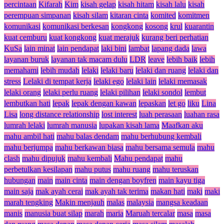
percintaan
Kifarah
Kim
kisah gelap
kisah hitam
kisah lalu
kisah
perempuan simpanan
kisah silam
kitaran cinta
komited
komitmen
komunikasi
komunikasi berkesan
kongkong
kosong
krul
kuarantin
kuat cemburu
kuat kongkong
kuat merajuk
kurang beri perhatian
KuSa
lain minat
lain pendapat
laki bini
lambat
lapang dada
lawa
layanan buruk
layanan tak macam dulu
LDR
leave
lebih baik
lebih
memahami
lebih mudah
lelaki
lelaki baru
lelaki dan ruang
lelaki dan
stress
Lelaki di tempat kerja
lelaki ego
lelaki lain
lelaki memasak
lelaki orang
lelaki perlu ruang
lelaki pilihan
lelaki sondol
lembut
lembutkan hati
lepak
lepak dengan kawan
lepaskan
let go
liku
Lina
Lisa
long distance relationship
lost interest
luah perasaan
luahan rasa
lumrah lelaki
lumrah manusia
lupakan kisah lama
Maafkan aku
mahu ambil hati
mahu balas dendam
mahu berhubung kembali
mahu berjumpa
mahu berkawan biasa
mahu bersama semula
mahu
clash
mahu dipujuk
mahu kembali
Mahu pendapat
mahu
perbetulkan kesilapan
mahu putus
mahu ruang
mahu teruskan
hubungan
main
main cinta
main dengan boyfren
main kayu tiga
main saja
mak ayah cerai
mak ayah tak terima
makan hati
maki
maki
marah tengking
Makin menjauh
malas
malaysia
mangsa keadaan
manis
manusia buat silap
marah
maria
Maruah tercalar
masa
masa