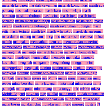
dan ruang
masa depan
masa depan ceria
masa silam
masalah
masalah keluarga
masalah kewangan
masalah komunikasi
masih ada
peluang
masih ada perasaan
masih baru
masih belajar
masih
berharap
masih berhubung
masih cinta
masih ingat
masih ingin
bersama
masih mahu menunggu
masih mencintai
masih rindu
masih
sayang
masih sayang hubungan
masih sayangkan hubungan
masih
setia
masih teringat
masih text
masih whatsApp
masuk dalam rumah
mata duitan
matang
matlamat
mcg
mco
media sosial
melawat
meluat
melulu
melupakan
memaafkan
memasak
memberi dan menerima
memberontak
memilih pasangan
memori
memujuk
menambah stress
menangi hati
menangis
menaruh harapan
menawan kembali hati
mencair
mendesak
mengabaikan
mengadu
mengaku
mengaku
kesalahan
mengalah
mengamuk
mengandung
mengganti cinta
mengongkong
mengusik
menipu
menipu umur
menjauh
menunggu
menyesal
merajuk
merajuk perkara remeh
merayu
Merayu ingin
kembali
mesej lama
mesra
mia
Mima
mimie
minat
minat lain
mind
reader
minta bersabar
minta jawapan
minta maaf
minta masa
minta
petunjuk
minta putus
minta ruang
minta tunggu
miri
miskin
mizza
Mobile Legend
move on
msg
muallaf
muda mudi
mudah melupakan
muhammad hassan
Muhammad Syazwan
muhasabah
mula bosan
mulai bosan
mulakan chat
mungkir janji
murid
murung
mustafa
N