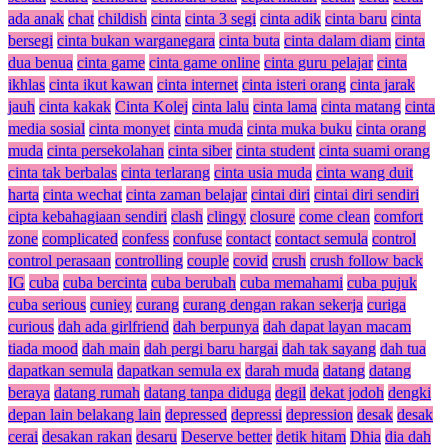
ada anak
chat
childish
cinta
cinta 3 segi
cinta adik
cinta baru
cinta
bersegi
cinta bukan warganegara
cinta buta
cinta dalam diam
cinta
dua benua
cinta game
cinta game online
cinta guru pelajar
cinta
ikhlas
cinta ikut kawan
cinta internet
cinta isteri orang
cinta jarak
jauh
cinta kakak
Cinta Kolej
cinta lalu
cinta lama
cinta matang
cinta
media sosial
cinta monyet
cinta muda
cinta muka buku
cinta orang
muda
cinta persekolahan
cinta siber
cinta student
cinta suami orang
cinta tak berbalas
cinta terlarang
cinta usia muda
cinta wang duit
harta
cinta wechat
cinta zaman belajar
cintai diri
cintai diri sendiri
cipta kebahagiaan sendiri
clash
clingy
closure
come clean
comfort
zone
complicated
confess
confuse
contact
contact semula
control
control perasaan
controlling
couple
covid
crush
crush follow back
IG
cuba
cuba bercinta
cuba berubah
cuba memahami
cuba pujuk
cuba serious
cuniey
curang
curang dengan rakan sekerja
curiga
curious
dah ada girlfriend
dah berpunya
dah dapat layan macam
tiada mood
dah main
dah pergi baru hargai
dah tak sayang
dah tua
dapatkan semula
dapatkan semula ex
darah muda
datang
datang
beraya
datang rumah
datang tanpa diduga
degil
dekat jodoh
dengki
depan lain belakang lain
depressed
depressi
depression
desak
desak
cerai
desakan rakan
desaru
Deserve better
detik hitam
Dhia
dia dah