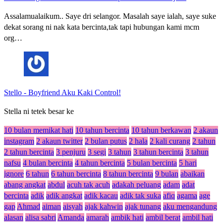
Assalamualaikum.. Saye dri selangor. Masalah saye ialah, saye suke
dekat sorang ni nak kata bercinta,tak tapi hubungan kami mcm
org…
Stello
-
Boyfriend Aku Kaki Control!
Stella ni tetek besar ke
10 bulan memikat hati
10 tahun bercinta
10 tahun berkawan
2 akaun
instagram
2 akaun twitter
2 bulan putus
2 hala
2 kali curang
2 tahun
2 tahun bercinta
3 penjuru
3 segi
3 tahun
3 tahun bercinta
3 tahun
nafsu
4 bulan bercinta
4 tahun bercinta
5 bulan bercinta
5 hari
ignore
6 tahun
6 tahun bercinta
8 tahun bercinta
9 bulan
abaikan
abang angkat
abdul
acuh tak acuh
adakah peluang
adam
adat
bercinta
adik
adik angkat
adik kacau
adik tak suka
afiq
agama
age
gap
Ahmad
aiman
aisyah
ajak kahwin
ajak tunang
aku mengandung
alasan
alisa sabri
Amanda
amarah
ambik hati
ambil berat
ambil hati