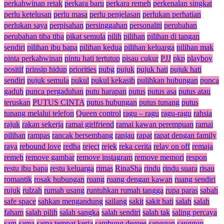
perkahwinan retak
perkara baru
perkara remeh
perkenalan singkat
perlu ketelusan
perlu masa
perlu penjelasan
perlukan perhatian
perlukan saya
perpisahan
persinggahan
personaliti
perubahan
perubahan tiba tiba
pikat semula
pilih
pilihan
pilihan di tangan
sendiri
pilihan ibu bapa
pilihan kedua
pilihan keluarga
pilihan mak
pinta perkahwinan
pintu hati tertutup
pisau cukur
PJJ
pkp
playboy
positif
prinsip hidup
priorities
pubg
pujuk
pujuk hati
pujuk hati
sendiri
pujuk semula
pukul
pukul kekasih
pulihkan hubungan
punca
gaduh
punca pergaduhan
putu harapan
putus
putus asa
putus atau
teruskan
PUTUS CINTA
putus hubungan
putus tunang
putus
tunang melalui telefon
Queen control
ragu – ragu
ragu-ragu
rahsia
rajuk
rakan sekerja
ramai girlfriend
ramai kawan perempuan
ramai
pilihan
rampas
rancak bersembang
ranjau
rapat
rapat dengan family
raya
rebound love
redha
reject
rejek
reka cerita
relay on off
remaja
remeh
remove gambar
remove instagram
remove memori
respon
restu ibu bapa
restu keluarga
rimas
RinaSha
rindu
rindu suara
risau
romantik
rosak hubungan
ruang
ruang dengan kawan
ruang sendiri
rujuk
rulzah
rumah usang
runtuhkan rumah tangga
rupa paras
sabah
safe space
sahkan mengandung
sailang
sakit
sakit hati
salah
salah
faham
salah pilih
salah sangka
salah sendiri
salah tak
saling percaya
sam
sama
sama tempat kerja
sambung degree
sanggup
sanggup