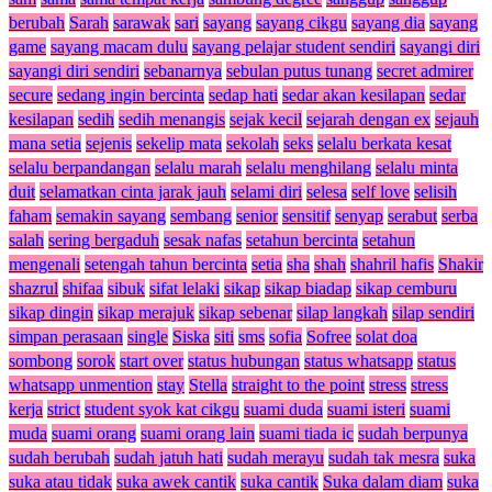
berubah
Sarah
sarawak
sari
sayang
sayang cikgu
sayang dia
sayang
game
sayang macam dulu
sayang pelajar student sendiri
sayangi diri
sayangi diri sendiri
sebanarnya
sebulan putus tunang
secret admirer
secure
sedang ingin bercinta
sedap hati
sedar akan kesilapan
sedar
kesilapan
sedih
sedih menangis
sejak kecil
sejarah dengan ex
sejauh
mana setia
sejenis
sekelip mata
sekolah
seks
selalu berkata kesat
selalu berpandangan
selalu marah
selalu menghilang
selalu minta
duit
selamatkan cinta jarak jauh
selami diri
selesa
self love
selisih
faham
semakin sayang
sembang
senior
sensitif
senyap
serabut
serba
salah
sering bergaduh
sesak nafas
setahun bercinta
setahun
mengenali
setengah tahun bercinta
setia
sha
shah
shahril hafis
Shakir
shazrul
shifaa
sibuk
sifat lelaki
sikap
sikap biadap
sikap cemburu
sikap dingin
sikap merajuk
sikap sebenar
silap langkah
silap sendiri
simpan perasaan
single
Siska
siti
sms
sofia
Sofree
solat doa
sombong
sorok
start over
status hubungan
status whatsapp
status
whatsapp unmention
stay
Stella
straight to the point
stress
stress
kerja
strict
student syok kat cikgu
suami duda
suami isteri
suami
muda
suami orang
suami orang lain
suami tiada ic
sudah berpunya
sudah berubah
sudah jatuh hati
sudah merayu
sudah tak mesra
suka
suka atau tidak
suka awek cantik
suka cantik
Suka dalam diam
suka