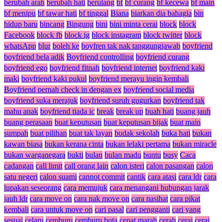
berubah arah
berubah hati
berulang
bf
bf curang
bf kecewa
bf main
bf menipu
bf tawar hati
bf tinggal
Biana
biarkan dia bahagia
bin
hidup baru
bincang
Bingung
bini
bini minta cerai
block
block
Facebook
block fb
block ig
block instagram
block twitter
block
whatsApp
blur
boleh ke
boyfren tak nak tanggungjawab
boyfriend
boyfriend bela adik
Boyfriend controlling
boyfriend curang
boyfriend ego
boyfriend fitnah
boyfriend internet
boyfriend kaki
maki
boyfriend kaki pukul
boyfriend merayu ingin kembali
Boyfriend pernah check in dengan ex
boyfriend social media
boyfriend suka merajuk
boyfriend suruh gugurkan
boyfriend tak
mahu anak
boyfriend tiada ic
break
break up
buah hati
buang jauh
buang perasaan
buat keputusan
buat keputusan bijak
buat main
sumpah
buat pilihan
buat tak layan
budak sekolah
buka hati
bukan
kawan biasa
bukan kerana cinta
bukan lelaki pertama
bukan miracle
bukan warganegara
bukti
bulan
bulan madu
buntu
busy
Caca
cadangan
call limit
call orang lain
calon isteri
calon pasangan
calon
satu negeri
calon suami
cannot commit
cantik
cara atasi
cara ldr
cara
lupakan seseorang
cara memujuk
cara menangani hubungan jarak
jauh ldr
cara move on
cara nak move on
cara nasihat
cara pikat
kembali
cara untuk move on
cari pasal
cari pengganti
cari yang
sesuai
celaru
cemburu
cemburu buta
cepat marah
cerah
cerai
cerai