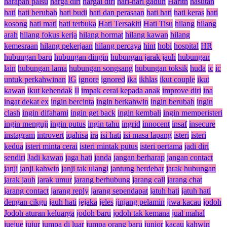
harapan palsu
harga diri
hargai diri
hari-hari gaduh
Harith
hasutan
hati
hati berubah
hati budi
hati dan perasaan
hati hati
hati keras
hati
kosong
hati mati
hati terbuka
Hati Tersakiti
Hati Tisu
hilang
hilang
arah
hilang fokus kerja
hilang hormat
hilang kawan
hilang
kemesraan
hilang pekerjaan
hilang percaya
hint
hobi
hospital
HR
hubungan baru
hubungan dingin
hubungan jarak jauh
hubungan
lain
hubungan lama
hubungan songsang
hubungan toksik
huda
ic
ic
untuk perkahwinan
IG
ignore
ignored
ika
ikhlas
ikut couple
ikut
kawan
ikut kehendak
Il
impak cerai kepada anak
improve diri
ina
ingat dekat ex
ingin bercinta
ingin berkahwin
ingin berubah
ingin
clash
ingin difahami
ingin get back
ingin kembali
ingin memperisteri
ingin menguji
ingin putus
ingin tahu
ingrid
innocent
insaf
insecure
instagram
introvert
iqahisa
ira
isi hati
isi masa lapang
isteri
isteri
kedua
isteri minta cerai
isteri mintak putus
isteri pertama
jadi diri
sendiri
Jadi kawan
jaga hati
janda
jangan berharap
jangan contact
janji
janji kahwin
janji tak ulangi
jantung berdebar
jarak hubungan
jarak jauh
jarak umur
jarang berhubung
jarang call
jarang chat
jarang contact
jarang reply
jarang sependapat
jatuh hati
jatuh hati
dengan cikgu
jauh hati
jejaka
jeles
jinjang pelamin
jiwa kacau
jodoh
Jodoh aturan keluarga
jodoh baru
jodoh tak kemana
jual mahal
juejue
jujur
jumpa di luar
jumpa orang baru
junior
kacau
kahwin