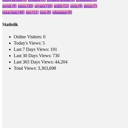
pujuk
(9)
putus
(26)
sayang
(10)
sedih
(12)
setia
(8)
stress
(7)
tawar hati
(40)
tips
(11)
tipu
(8)
whatsapp
(9)
Statistik
Online Visitors:
0
Today's Views:
5
Last 7 Days Views:
191
Last 30 Days Views:
730
Last 365 Days Views:
44,204
Total Views:
3,363,698