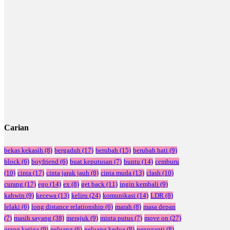
Carian
bekas kekasih
(8)
bergaduh
(17)
berubah
(15)
berubah hati
(9)
block
(6)
boyfriend
(6)
buat keputusan
(7)
buntu
(14)
cemburu
(10)
cinta
(17)
cinta jarak jauh
(8)
cinta muda
(13)
clash
(10)
curang
(17)
ego
(14)
ex
(8)
get back
(11)
ingin kembali
(9)
kahwin
(9)
kecewa
(13)
keliru
(24)
komunikasi
(14)
LDR
(8)
lelaki
(6)
long distance relationship
(6)
marah
(8)
masa depan
(7)
masih sayang
(38)
merajuk
(9)
minta putus
(7)
move on
(27)
orang ketiga
(9)
peluang
(6)
peluang kedua
(8)
pengganti
(8)