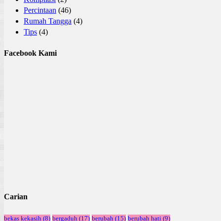
Percintaan
(46)
Rumah Tangga
(4)
Tips
(4)
Facebook Kami
Carian
bekas kekasih
(8)
bergaduh
(17)
berubah
(15)
berubah hati
(9)