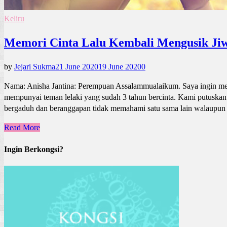
Keliru
Memori Cinta Lalu Kembali Mengusik Jiw
by
Jejari Sukma
21 June 2020
19 June 2020
0
Nama: Anisha Jantina: Perempuan Assalammualaikum. Saya ingin mem
mempunyai teman lelaki yang sudah 3 tahun bercinta. Kami putuskan
bergaduh dan beranggapan tidak memahami satu sama lain walaupu
Read More
Ingin Berkongsi?