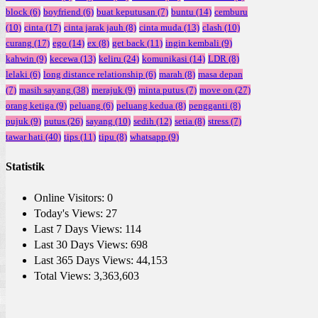
block
(6)
boyfriend
(6)
buat keputusan
(7)
buntu
(14)
cemburu
(10)
cinta
(17)
cinta jarak jauh
(8)
cinta muda
(13)
clash
(10)
curang
(17)
ego
(14)
ex
(8)
get back
(11)
ingin kembali
(9)
kahwin
(9)
kecewa
(13)
keliru
(24)
komunikasi
(14)
LDR
(8)
lelaki
(6)
long distance relationship
(6)
marah
(8)
masa depan
(7)
masih sayang
(38)
merajuk
(9)
minta putus
(7)
move on
(27)
orang ketiga
(9)
peluang
(6)
peluang kedua
(8)
pengganti
(8)
pujuk
(9)
putus
(26)
sayang
(10)
sedih
(12)
setia
(8)
stress
(7)
tawar hati
(40)
tips
(11)
tipu
(8)
whatsapp
(9)
Statistik
Online Visitors:
0
Today's Views:
27
Last 7 Days Views:
114
Last 30 Days Views:
698
Last 365 Days Views:
44,153
Total Views:
3,363,603