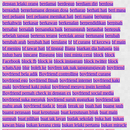
dengan lelaki orang
berdamai
berdegup
berdiam diri
berdosa
bergaduh
bergelumang dengan dosa
berharap
berhati hati
beri masa
beri peluang
beri peluang memikat hati
beri ruang
berjumpa
berkahwin
berkasar
berkawan
berkenalan
berpendidikan
berpisah
bersabar
bersalah
bersangka baik
bersungguh
bertaubat
bertepuk
sebelah tangan
berterus terang
bertolak ansur
bertunang
berubah
berubah arah
berubah hati
berulang
bf
bf curang
bf kecewa
bf main
bf menipu
bf tawar hati
bf tinggal
Biana
biarkan dia bahagia
bin
hidup baru
bincang
Bingung
bini
bini minta cerai
block
block
Facebook
block fb
block ig
block instagram
block twitter
block
whatsApp
blur
boleh ke
boyfren tak nak tanggungjawab
boyfriend
boyfriend bela adik
Boyfriend controlling
boyfriend curang
boyfriend ego
boyfriend fitnah
boyfriend internet
boyfriend kaki
maki
boyfriend kaki pukul
boyfriend merayu ingin kembali
Boyfriend pernah check in dengan ex
boyfriend social media
boyfriend suka merajuk
boyfriend suruh gugurkan
boyfriend tak
mahu anak
boyfriend tiada ic
break
break up
buah hati
buang jauh
buang perasaan
buat keputusan
buat keputusan bijak
buat main
sumpah
buat pilihan
buat tak layan
budak sekolah
buka hati
bukan
kawan biasa
bukan kerana cinta
bukan lelaki pertama
bukan miracle