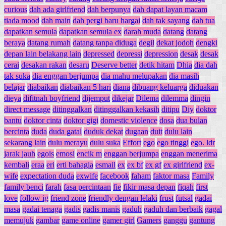
curious
dah ada girlfriend
dah berpunya
dah dapat layan macam
tiada mood
dah main
dah pergi baru hargai
dah tak sayang
dah tua
dapatkan semula
dapatkan semula ex
darah muda
datang
datang
beraya
datang rumah
datang tanpa diduga
degil
dekat jodoh
dengki
depan lain belakang lain
depressed
depressi
depression
desak
desak
cerai
desakan rakan
desaru
Deserve better
detik hitam
Dhia
dia dah
tak suka
dia enggan berjumpa
dia mahu melupakan
dia masih
belajar
diabaikan
diabaikan 5 hari
diana
dibuang keluarga
diduakan
dieya
difitnah boyfriend
dijemput
dikejar
Dilema
dilemma
dingin
direct message
ditinggalkan
ditinggalkan kekasih
ditipu
Diy
doktor
bantu
doktor cinta
doktor gigi
domestic violence
dosa
dua bulan
bercinta
duda
duda gatal
duduk dekat
dugaan
duit
dulu lain
sekarang lain
dulu merayu
dulu suka
Effort
ego
ego tinggi
ego. ldr
jarak jauh
egois
emosi
encik m
enggan berjumpa
enggan menerima
kembali
eraa
eri
erti bahagia
esmail
ex
ex bf
ex gf
ex girlfriend
ex-
wife
expectation duda
exwife
facebook
faham
faktor masa
Family
family benci
farah
fasa percintaan
fie
fikir masa depan
fiqah
first
love
follow ig
friend zone
friendly dengan lelaki
frust
futsal
gadai
masa
gadai tenaga
gadis
gadis manis
gaduh
gaduh dan berbaik
gagal
memujuk
gambar
game online
gamer girl
Gamers
ganggu
gantung