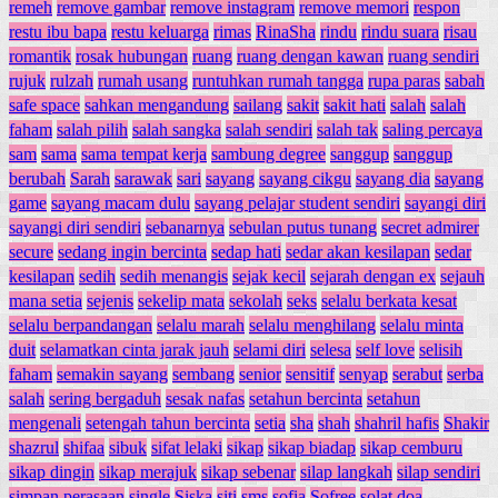
remeh
remove gambar
remove instagram
remove memori
respon
restu ibu bapa
restu keluarga
rimas
RinaSha
rindu
rindu suara
risau
romantik
rosak hubungan
ruang
ruang dengan kawan
ruang sendiri
rujuk
rulzah
rumah usang
runtuhkan rumah tangga
rupa paras
sabah
safe space
sahkan mengandung
sailang
sakit
sakit hati
salah
salah
faham
salah pilih
salah sangka
salah sendiri
salah tak
saling percaya
sam
sama
sama tempat kerja
sambung degree
sanggup
sanggup
berubah
Sarah
sarawak
sari
sayang
sayang cikgu
sayang dia
sayang
game
sayang macam dulu
sayang pelajar student sendiri
sayangi diri
sayangi diri sendiri
sebanarnya
sebulan putus tunang
secret admirer
secure
sedang ingin bercinta
sedap hati
sedar akan kesilapan
sedar
kesilapan
sedih
sedih menangis
sejak kecil
sejarah dengan ex
sejauh
mana setia
sejenis
sekelip mata
sekolah
seks
selalu berkata kesat
selalu berpandangan
selalu marah
selalu menghilang
selalu minta
duit
selamatkan cinta jarak jauh
selami diri
selesa
self love
selisih
faham
semakin sayang
sembang
senior
sensitif
senyap
serabut
serba
salah
sering bergaduh
sesak nafas
setahun bercinta
setahun
mengenali
setengah tahun bercinta
setia
sha
shah
shahril hafis
Shakir
shazrul
shifaa
sibuk
sifat lelaki
sikap
sikap biadap
sikap cemburu
sikap dingin
sikap merajuk
sikap sebenar
silap langkah
silap sendiri
simpan perasaan
single
Siska
siti
sms
sofia
Sofree
solat doa