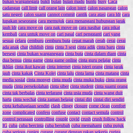
bukan warganegara
bukti
bulan
bulan madu
buntu
busy
Caca
cadangan
call limit
call orang lain
calon isteri
calon pasangan
calon
satu negeri
calon suami
cannot commit
cantik
cara atasi
cara ldr
cara
lupakan seseorang
cara memujuk
cara menangani hubungan jarak
jauh ldr
cara move on
cara nak move on
cara nasihat
cara pikat
kembali
cara untuk move on
cari pasal
cari pengganti
cari yang
sesuai
celaru
cemburu
cemburu buta
cepat marah
cerah
cerai
cerai
ada anak
chat
childish
cinta
cinta 3 segi
cinta adik
cinta baru
cinta
bersegi
cinta bukan warganegara
cinta buta
cinta dalam diam
cinta
dua benua
cinta game
cinta game online
cinta guru pelajar
cinta
ikhlas
cinta ikut kawan
cinta internet
cinta isteri orang
cinta jarak
jauh
cinta kakak
Cinta Kolej
cinta lalu
cinta lama
cinta matang
cinta
media sosial
cinta monyet
cinta muda
cinta muka buku
cinta orang
muda
cinta persekolahan
cinta siber
cinta student
cinta suami orang
cinta tak berbalas
cinta terlarang
cinta usia muda
cinta wang duit
harta
cinta wechat
cinta zaman belajar
cintai diri
cintai diri sendiri
cipta kebahagiaan sendiri
clash
clingy
closure
come clean
comfort
zone
complicated
confess
confuse
contact
contact semula
control
control perasaan
controlling
couple
covid
crush
crush follow back
IG
cuba
cuba bercinta
cuba berubah
cuba memahami
cuba pujuk
cuba serious
cuniey
curang
curang dengan rakan sekerja
curiga