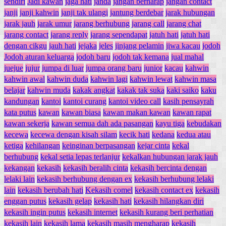
sendiri
Jadi kawan
jaga hati
janda
jangan berharap
jangan contact
janji
janji kahwin
janji tak ulangi
jantung berdebar
jarak hubungan
jarak jauh
jarak umur
jarang berhubung
jarang call
jarang chat
jarang contact
jarang reply
jarang sependapat
jatuh hati
jatuh hati
dengan cikgu
jauh hati
jejaka
jeles
jinjang pelamin
jiwa kacau
jodoh
Jodoh aturan keluarga
jodoh baru
jodoh tak kemana
jual mahal
juejue
jujur
jumpa di luar
jumpa orang baru
junior
kacau
kahwin
kahwin awal
kahwin duda
kahwin lagi
kahwin lewat
kahwin masa
belajar
kahwin muda
kakak angkat
kakak tak suka
kaki saiko
kaku
kandungan
kantoi
kantoi curang
kantoi video call
kasih pensayrah
kata putus
kawan
kawan biasa
kawan makan kawan
kawan rapat
kawan sekerja
kawan semua dah ada pasangan
kayu tiga
kebudakan
kecewa
kecewa dengan kisah silam
kecik hati
kedana
kedua atau
ketiga
kehilangan
keinginan berpasangan
kejar cinta
kekal
berhubung
kekal setia lepas terlanjur
kekalkan hubungan jarak jauh
kekangan
kekasih
kekasih beralih cinta
kekasih bercinta dengan
lelaki lain
kekasih berhubung dengan ex
kekasih berhubung lelaki
lain
kekasih berubah hati
Kekasih comel
kekasih contact ex
kekasih
enggan putus
kekasih gelap
kekasih hati
kekasih hilangkan diri
kekasih ingin putus
kekasih internet
kekasih kurang beri perhatian
kekasih lain
kekasih lama
kekasih masih mengharap
kekasih