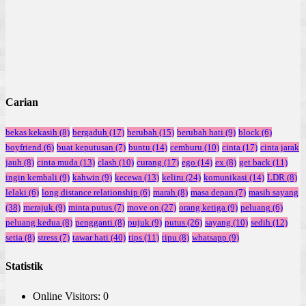
Carian
bekas kekasih
(8)
bergaduh
(17)
berubah
(15)
berubah hati
(9)
block
(6)
boyfriend
(6)
buat keputusan
(7)
buntu
(14)
cemburu
(10)
cinta
(17)
cinta jarak
jauh
(8)
cinta muda
(13)
clash
(10)
curang
(17)
ego
(14)
ex
(8)
get back
(11)
ingin kembali
(9)
kahwin
(9)
kecewa
(13)
keliru
(24)
komunikasi
(14)
LDR
(8)
lelaki
(6)
long distance relationship
(6)
marah
(8)
masa depan
(7)
masih sayang
(38)
merajuk
(9)
minta putus
(7)
move on
(27)
orang ketiga
(9)
peluang
(6)
peluang kedua
(8)
pengganti
(8)
pujuk
(9)
putus
(26)
sayang
(10)
sedih
(12)
setia
(8)
stress
(7)
tawar hati
(40)
tips
(11)
tipu
(8)
whatsapp
(9)
Statistik
Online Visitors:
0