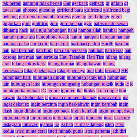
tak bertali
gantung tidak bertali
Gar
get back
getback
gf
gf lain
gf
tawar hati
ghosted
ghosting
girfriend baru
girlfriend
girlfriend bagi
peluang
girlfriend menambah stress
give up
gold digger
gugur
gugurkan
guilt
guilt-trip
guru
guru pelajar
gym
habis madu sepah
dibuang
hack
hala tuju hubungan
halal
hamba allah
hambar
hampeh
hampir putus asa
handphone rosak
hanim
harapan
harapan hancur
harapan palsu
harga diri
hargai diri
hari-hari gaduh
Harith
hasutan
hati
hati berubah
hati budi
hati dan perasaan
hati hati
hati keras
hati
kosong
hati mati
hati terbuka
Hati Tersakiti
Hati Tisu
hilang
hilang
arah
hilang fokus kerja
hilang hormat
hilang kawan
hilang
kemesraan
hilang pekerjaan
hilang percaya
hint
hobi
hospital
HR
hubungan baru
hubungan dingin
hubungan jarak jauh
hubungan
lain
hubungan lama
hubungan songsang
hubungan toksik
huda
ic
ic
untuk perkahwinan
IG
ignore
ignored
ika
ikhlas
ikut couple
ikut
kawan
ikut kehendak
Il
impak cerai kepada anak
improve diri
ina
ingat dekat ex
ingin bercinta
ingin berkahwin
ingin berubah
ingin
clash
ingin difahami
ingin get back
ingin kembali
ingin memperisteri
ingin menguji
ingin putus
ingin tahu
ingrid
innocent
insaf
insecure
instagram
introvert
iqahisa
ira
isi hati
isi masa lapang
isteri
isteri
kedua
isteri minta cerai
isteri mintak putus
isteri pertama
jadi diri