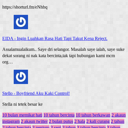
https://shorturl.fm/eNhbq
EIDA
-
Ingin Luahkan Rasa Hati Tapi Takut Kena Reject.
Assalamualaikum.. Saye dri selangor. Masalah saye ialah, saye suke
dekat sorang ni nak kata bercinta,tak tapi hubungan kami mcm
org…
Stello
-
Boyfriend Aku Kaki Control!
Stella ni tetek besar ke
10 bulan memikat hati
10 tahun bercinta
10 tahun berkawan
2 akaun
instagram
2 akaun twitter
2 bulan putus
2 hala
2 kali curang
2 tahun
2 tahun bercinta
3 penjuru
3 segi
3 tahun
3 tahun bercinta
3 tahun