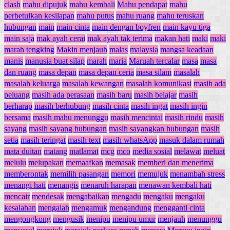
clash
mahu dipujuk
mahu kembali
Mahu pendapat
mahu
perbetulkan kesilapan
mahu putus
mahu ruang
mahu teruskan
hubungan
main
main cinta
main dengan boyfren
main kayu tiga
main saja
mak ayah cerai
mak ayah tak terima
makan hati
maki
maki
marah tengking
Makin menjauh
malas
malaysia
mangsa keadaan
manis
manusia buat silap
marah
maria
Maruah tercalar
masa
masa
dan ruang
masa depan
masa depan ceria
masa silam
masalah
masalah keluarga
masalah kewangan
masalah komunikasi
masih ada
peluang
masih ada perasaan
masih baru
masih belajar
masih
berharap
masih berhubung
masih cinta
masih ingat
masih ingin
bersama
masih mahu menunggu
masih mencintai
masih rindu
masih
sayang
masih sayang hubungan
masih sayangkan hubungan
masih
setia
masih teringat
masih text
masih whatsApp
masuk dalam rumah
mata duitan
matang
matlamat
mcg
mco
media sosial
melawat
meluat
melulu
melupakan
memaafkan
memasak
memberi dan menerima
memberontak
memilih pasangan
memori
memujuk
menambah stress
menangi hati
menangis
menaruh harapan
menawan kembali hati
mencair
mendesak
mengabaikan
mengadu
mengaku
mengaku
kesalahan
mengalah
mengamuk
mengandung
mengganti cinta
mengongkong
mengusik
menipu
menipu umur
menjauh
menunggu