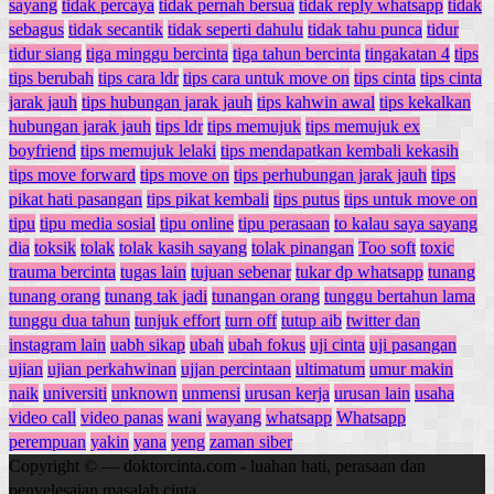
sayang
tidak percaya
tidak pernah bersua
tidak reply whatsapp
tidak
sebagus
tidak secantik
tidak seperti dahulu
tidak tahu punca
tidur
tidur siang
tiga minggu bercinta
tiga tahun bercinta
tingakatan 4
tips
tips berubah
tips cara ldr
tips cara untuk move on
tips cinta
tips cinta
jarak jauh
tips hubungan jarak jauh
tips kahwin awal
tips kekalkan
hubungan jarak jauh
tips ldr
tips memujuk
tips memujuk ex
boyfriend
tips memujuk lelaki
tips mendapatkan kembali kekasih
tips move forward
tips move on
tips perhubungan jarak jauh
tips
pikat hati pasangan
tips pikat kembali
tips putus
tips untuk move on
tipu
tipu media sosial
tipu online
tipu perasaan
to kalau saya sayang
dia
toksik
tolak
tolak kasih sayang
tolak pinangan
Too soft
toxic
trauma bercinta
tugas lain
tujuan sebenar
tukar dp whatsapp
tunang
tunang orang
tunang tak jadi
tunangan orang
tunggu bertahun lama
tunggu dua tahun
tunjuk effort
turn off
tutup aib
twitter dan
instagram lain
uabh sikap
ubah
ubah fokus
uji cinta
uji pasangan
ujian
ujian perkahwinan
ujjan percintaan
ultimatum
umur makin
naik
universiti
unknown
unmensi
urusan kerja
urusan lain
usaha
video call
video panas
wani
wayang
whatsapp
Whatsapp
perempuan
yakin
yana
yeng
zaman siber
Copyright © — doktorcinta.com - luahan hati, perasaan dan
penyelesaian masalah cinta.