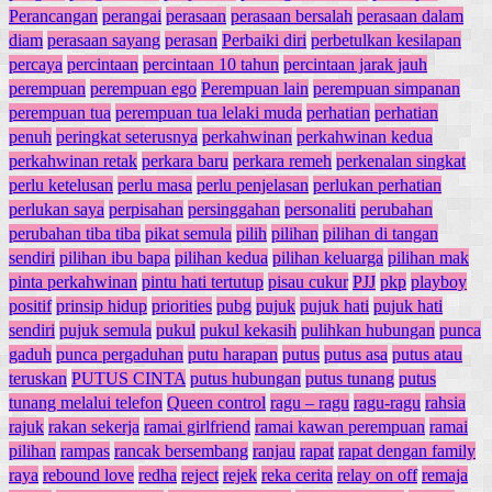
Perancangan
perangai
perasaan
perasaan bersalah
perasaan dalam
diam
perasaan sayang
perasan
Perbaiki diri
perbetulkan kesilapan
percaya
percintaan
percintaan 10 tahun
percintaan jarak jauh
perempuan
perempuan ego
Perempuan lain
perempuan simpanan
perempuan tua
perempuan tua lelaki muda
perhatian
perhatian
penuh
peringkat seterusnya
perkahwinan
perkahwinan kedua
perkahwinan retak
perkara baru
perkara remeh
perkenalan singkat
perlu ketelusan
perlu masa
perlu penjelasan
perlukan perhatian
perlukan saya
perpisahan
persinggahan
personaliti
perubahan
perubahan tiba tiba
pikat semula
pilih
pilihan
pilihan di tangan
sendiri
pilihan ibu bapa
pilihan kedua
pilihan keluarga
pilihan mak
pinta perkahwinan
pintu hati tertutup
pisau cukur
PJJ
pkp
playboy
positif
prinsip hidup
priorities
pubg
pujuk
pujuk hati
pujuk hati
sendiri
pujuk semula
pukul
pukul kekasih
pulihkan hubungan
punca
gaduh
punca pergaduhan
putu harapan
putus
putus asa
putus atau
teruskan
PUTUS CINTA
putus hubungan
putus tunang
putus
tunang melalui telefon
Queen control
ragu – ragu
ragu-ragu
rahsia
rajuk
rakan sekerja
ramai girlfriend
ramai kawan perempuan
ramai
pilihan
rampas
rancak bersembang
ranjau
rapat
rapat dengan family
raya
rebound love
redha
reject
rejek
reka cerita
relay on off
remaja