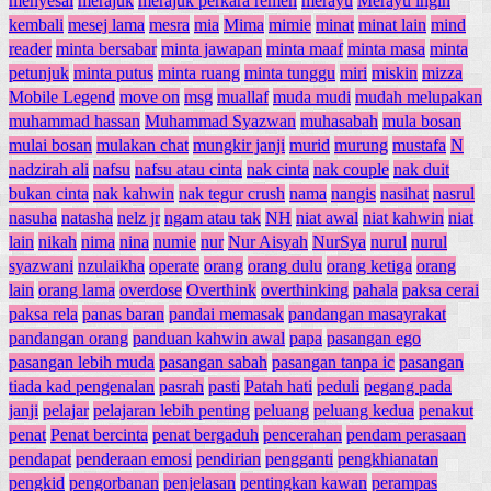
menyesal
merajuk
merajuk perkara remeh
merayu
Merayu ingin
kembali
mesej lama
mesra
mia
Mima
mimie
minat
minat lain
mind
reader
minta bersabar
minta jawapan
minta maaf
minta masa
minta
petunjuk
minta putus
minta ruang
minta tunggu
miri
miskin
mizza
Mobile Legend
move on
msg
muallaf
muda mudi
mudah melupakan
muhammad hassan
Muhammad Syazwan
muhasabah
mula bosan
mulai bosan
mulakan chat
mungkir janji
murid
murung
mustafa
N
nadzirah ali
nafsu
nafsu atau cinta
nak cinta
nak couple
nak duit
bukan cinta
nak kahwin
nak tegur crush
nama
nangis
nasihat
nasrul
nasuha
natasha
nelz jr
ngam atau tak
NH
niat awal
niat kahwin
niat
lain
nikah
nima
nina
numie
nur
Nur Aisyah
NurSya
nurul
nurul
syazwani
nzulaikha
operate
orang
orang dulu
orang ketiga
orang
lain
orang lama
overdose
Overthink
overthinking
pahala
paksa cerai
paksa rela
panas baran
pandai memasak
pandangan masayrakat
pandangan orang
panduan kahwin awal
papa
pasangan ego
pasangan lebih muda
pasangan sabah
pasangan tanpa ic
pasangan
tiada kad pengenalan
pasrah
pasti
Patah hati
peduli
pegang pada
janji
pelajar
pelajaran lebih penting
peluang
peluang kedua
penakut
penat
Penat bercinta
penat bergaduh
pencerahan
pendam perasaan
pendapat
penderaan emosi
pendirian
pengganti
pengkhianatan
pengkid
pengorbanan
penjelasan
pentingkan kawan
perampas