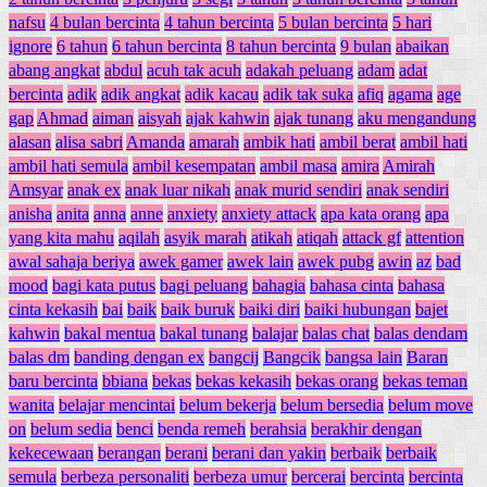
nafsu
4 bulan bercinta
4 tahun bercinta
5 bulan bercinta
5 hari
ignore
6 tahun
6 tahun bercinta
8 tahun bercinta
9 bulan
abaikan
abang angkat
abdul
acuh tak acuh
adakah peluang
adam
adat
bercinta
adik
adik angkat
adik kacau
adik tak suka
afiq
agama
age
gap
Ahmad
aiman
aisyah
ajak kahwin
ajak tunang
aku mengandung
alasan
alisa sabri
Amanda
amarah
ambik hati
ambil berat
ambil hati
ambil hati semula
ambil kesempatan
ambil masa
amira
Amirah
Amsyar
anak ex
anak luar nikah
anak murid sendiri
anak sendiri
anisha
anita
anna
anne
anxiety
anxiety attack
apa kata orang
apa
yang kita mahu
aqilah
asyik marah
atikah
atiqah
attack gf
attention
awal sahaja beriya
awek gamer
awek lain
awek pubg
awin
az
bad
mood
bagi kata putus
bagi peluang
bahagia
bahasa cinta
bahasa
cinta kekasih
bai
baik
baik buruk
baiki diri
baiki hubungan
bajet
kahwin
bakal mentua
bakal tunang
balajar
balas chat
balas dendam
balas dm
banding dengan ex
bangcij
Bangcik
bangsa lain
Baran
baru bercinta
bbiana
bekas
bekas kekasih
bekas orang
bekas teman
wanita
belajar mencintai
belum bekerja
belum bersedia
belum move
on
belum sedia
benci
benda remeh
berahsia
berakhir dengan
kekecewaan
berangan
berani
berani dan yakin
berbaik
berbaik
semula
berbeza personaliti
berbeza umur
bercerai
bercinta
bercinta