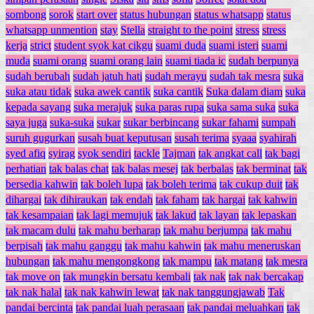
sombong
sorok
start over
status hubungan
status whatsapp
status
whatsapp unmention
stay
Stella
straight to the point
stress
stress
kerja
strict
student syok kat cikgu
suami duda
suami isteri
suami
muda
suami orang
suami orang lain
suami tiada ic
sudah berpunya
sudah berubah
sudah jatuh hati
sudah merayu
sudah tak mesra
suka
suka atau tidak
suka awek cantik
suka cantik
Suka dalam diam
suka
kepada sayang
suka merajuk
suka paras rupa
suka sama suka
suka
saya juga
suka-suka
sukar
sukar berbincang
sukar fahami
sumpah
suruh gugurkan
susah buat keputusan
susah terima
syaaa
syahirah
syed afiq
syirag
syok sendiri
tackle
Tajman
tak angkat call
tak bagi
perhatian
tak balas chat
tak balas mesej
tak berbalas
tak berminat
tak
bersedia kahwin
tak boleh lupa
tak boleh terima
tak cukup duit
tak
dihargai
tak dihiraukan
tak endah
tak faham
tak hargai
tak kahwin
tak kesampaian
tak lagi memujuk
tak lakud
tak layan
tak lepaskan
tak macam dulu
tak mahu berharap
tak mahu berjumpa
tak mahu
berpisah
tak mahu ganggu
tak mahu kahwin
tak mahu meneruskan
hubungan
tak mahu mengongkong
tak mampu
tak matang
tak mesra
tak move on
tak mungkin bersatu kembali
tak nak
tak nak bercakap
tak nak halal
tak nak kahwin lewat
tak nak tanggungjawab
Tak
pandai bercinta
tak pandai luah perasaan
tak pandai meluahkan
tak