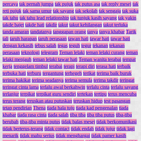
percaya
tak pernah jumpa
tak pujuk
tak putus asa
tak reply mesej
tak
reti pujuk
tak sama umur
tak sayang
tak sekolah
tak sengaja
tak suka
tak tahu
tak tahu lead relationship
tak tunjuk kasih sayang
tak yakin
takde bajet
takde hati
takdir
takut
takut kehilangan
takut terluka
tanda amaran
tandatanya
tanggapan orang
tanya
tanya khabar
Tarik
tali
taruh harapan
taruh perasaan
tawan hati
tawar hati
tawar hati
dengan kekasih
tebus salah
tegas
teguh
tegur
tekanan
tekanan
perasaan
teknologi
telegram
Teman lelaki
teman lelaki curang
teman
lelaki menjauh
teman lelaki tawar hati
Teman wanita terabai
tempat
kerja
tenggelam timbul
terabai
terapi
terapi diri
terasa hati
terbaik
terbuka hati
terburu
tergantung
terhegeh
terikat
terima baik buruk
terima hakikat
terima seadanya
terima semula
terima takdir
teringat
teringat cinta lama
terlalu awal berkahwin
terlalu cinta
terlalu sayang
terlanjur
terpikat
terpikat guru sendiri
tertekan
tertipu
terus mencuba
terus terang
teruskan atau putuskan
teruskan hidup
test pasangan
tetap pendirian
Thena
tiada hala tuju
tiada kad pengenalan
tiada
khabar
tiada rasa cinta
tiada salah
tiba tiba
tiba tiba putus
tiba-tiba
berubah
tiba-tiba minta putus
tidak balas mesej
tidak berkomunikasi
tidak berterus-terang
tidak contact
tidak endah
tidak jujur
tidak lagi
menarik
tidak mahu serius
tidak menghargai
tidak pamer kasih