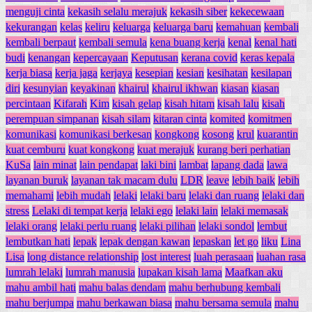
menguji cinta
kekasih selalu merajuk
kekasih siber
kekecewaan
kekurangan
kelas
keliru
keluarga
keluarga baru
kemahuan
kembali
kembali berpaut
kembali semula
kena buang kerja
kenal
kenal hati
budi
kenangan
kepercayaan
Keputusan
kerana covid
keras kepala
kerja biasa
kerja jaga
kerjaya
kesepian
kesian
kesihatan
kesilapan
diri
kesunyian
keyakinan
khairul
khairul ikhwan
kiasan
kiasan
percintaan
Kifarah
Kim
kisah gelap
kisah hitam
kisah lalu
kisah
perempuan simpanan
kisah silam
kitaran cinta
komited
komitmen
komunikasi
komunikasi berkesan
kongkong
kosong
krul
kuarantin
kuat cemburu
kuat kongkong
kuat merajuk
kurang beri perhatian
KuSa
lain minat
lain pendapat
laki bini
lambat
lapang dada
lawa
layanan buruk
layanan tak macam dulu
LDR
leave
lebih baik
lebih
memahami
lebih mudah
lelaki
lelaki baru
lelaki dan ruang
lelaki dan
stress
Lelaki di tempat kerja
lelaki ego
lelaki lain
lelaki memasak
lelaki orang
lelaki perlu ruang
lelaki pilihan
lelaki sondol
lembut
lembutkan hati
lepak
lepak dengan kawan
lepaskan
let go
liku
Lina
Lisa
long distance relationship
lost interest
luah perasaan
luahan rasa
lumrah lelaki
lumrah manusia
lupakan kisah lama
Maafkan aku
mahu ambil hati
mahu balas dendam
mahu berhubung kembali
mahu berjumpa
mahu berkawan biasa
mahu bersama semula
mahu