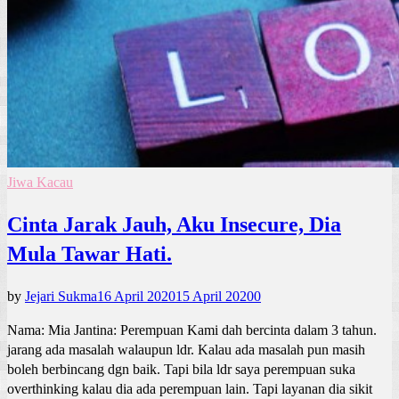
Jiwa Kacau
Cinta Jarak Jauh, Aku Insecure, Dia
Mula Tawar Hati.
by
Jejari Sukma
16 April 2020
15 April 2020
0
Nama: Mia Jantina: Perempuan Kami dah bercinta dalam 3 tahun.
jarang ada masalah walaupun ldr. Kalau ada masalah pun masih
boleh berbincang dgn baik. Tapi bila ldr saya perempuan suka
overthinking kalau dia ada perempuan lain. Tapi layanan dia sikit