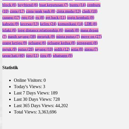
block
(6)
boyfriend
(6)
buat keputusan
(7)
buntu
(14)
cemburu
(10)
cinta
(17)
cinta jarak jauh
(8)
cinta muda
(13)
clash
(10)
curang
(17)
ego
(14)
ex
(8)
get back
(11)
ingin kembali
(9)
kahwin
(9)
kecewa
(13)
keliru
(24)
komunikasi
(14)
LDR
(8)
lelaki
(6)
long distance relationship
(6)
marah
(8)
masa depan
(7)
masih sayang
(38)
merajuk
(9)
minta putus
(7)
move on
(27)
orang ketiga
(9)
peluang
(6)
peluang kedua
(8)
pengganti
(8)
pujuk
(9)
putus
(26)
sayang
(10)
sedih
(12)
setia
(8)
stress
(7)
tawar hati
(40)
tips
(11)
tipu
(8)
whatsapp
(9)
Statistik
Online Visitors:
0
Today's Views:
3
Last 7 Days Views:
189
Last 30 Days Views:
728
Last 365 Days Views:
44,202
Total Views:
3,363,696