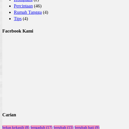
Percintaan
(46)
Rumah Tangga
(4)
Tips
(4)
Facebook Kami
Carian
bekas kekasih
(8)
bergaduh
(17)
berubah
(15)
berubah hati
(9)