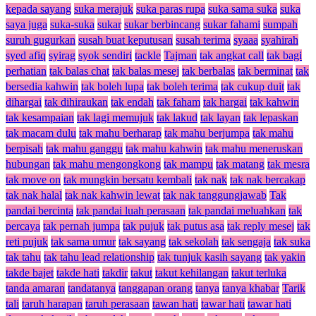
kepada sayang
suka merajuk
suka paras rupa
suka sama suka
suka
saya juga
suka-suka
sukar
sukar berbincang
sukar fahami
sumpah
suruh gugurkan
susah buat keputusan
susah terima
syaaa
syahirah
syed afiq
syirag
syok sendiri
tackle
Tajman
tak angkat call
tak bagi
perhatian
tak balas chat
tak balas mesej
tak berbalas
tak berminat
tak
bersedia kahwin
tak boleh lupa
tak boleh terima
tak cukup duit
tak
dihargai
tak dihiraukan
tak endah
tak faham
tak hargai
tak kahwin
tak kesampaian
tak lagi memujuk
tak lakud
tak layan
tak lepaskan
tak macam dulu
tak mahu berharap
tak mahu berjumpa
tak mahu
berpisah
tak mahu ganggu
tak mahu kahwin
tak mahu meneruskan
hubungan
tak mahu mengongkong
tak mampu
tak matang
tak mesra
tak move on
tak mungkin bersatu kembali
tak nak
tak nak bercakap
tak nak halal
tak nak kahwin lewat
tak nak tanggungjawab
Tak
pandai bercinta
tak pandai luah perasaan
tak pandai meluahkan
tak
percaya
tak pernah jumpa
tak pujuk
tak putus asa
tak reply mesej
tak
reti pujuk
tak sama umur
tak sayang
tak sekolah
tak sengaja
tak suka
tak tahu
tak tahu lead relationship
tak tunjuk kasih sayang
tak yakin
takde bajet
takde hati
takdir
takut
takut kehilangan
takut terluka
tanda amaran
tandatanya
tanggapan orang
tanya
tanya khabar
Tarik
tali
taruh harapan
taruh perasaan
tawan hati
tawar hati
tawar hati