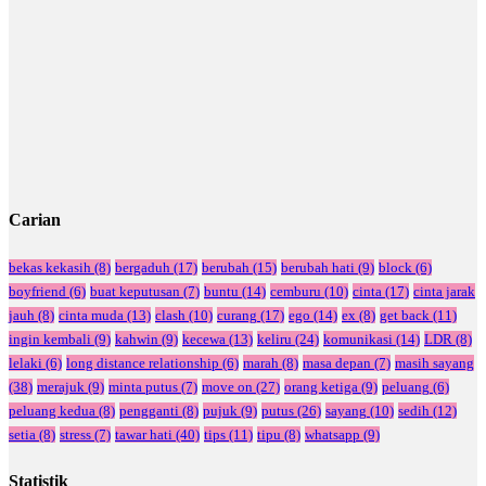
Carian
bekas kekasih
(8)
bergaduh
(17)
berubah
(15)
berubah hati
(9)
block
(6)
boyfriend
(6)
buat keputusan
(7)
buntu
(14)
cemburu
(10)
cinta
(17)
cinta jarak
jauh
(8)
cinta muda
(13)
clash
(10)
curang
(17)
ego
(14)
ex
(8)
get back
(11)
ingin kembali
(9)
kahwin
(9)
kecewa
(13)
keliru
(24)
komunikasi
(14)
LDR
(8)
lelaki
(6)
long distance relationship
(6)
marah
(8)
masa depan
(7)
masih sayang
(38)
merajuk
(9)
minta putus
(7)
move on
(27)
orang ketiga
(9)
peluang
(6)
peluang kedua
(8)
pengganti
(8)
pujuk
(9)
putus
(26)
sayang
(10)
sedih
(12)
setia
(8)
stress
(7)
tawar hati
(40)
tips
(11)
tipu
(8)
whatsapp
(9)
Statistik