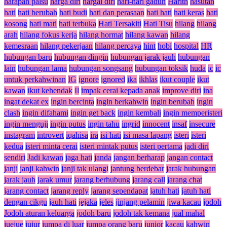
harapan palsu
harga diri
hargai diri
hari-hari gaduh
Harith
hasutan
hati
hati berubah
hati budi
hati dan perasaan
hati hati
hati keras
hati
kosong
hati mati
hati terbuka
Hati Tersakiti
Hati Tisu
hilang
hilang
arah
hilang fokus kerja
hilang hormat
hilang kawan
hilang
kemesraan
hilang pekerjaan
hilang percaya
hint
hobi
hospital
HR
hubungan baru
hubungan dingin
hubungan jarak jauh
hubungan
lain
hubungan lama
hubungan songsang
hubungan toksik
huda
ic
ic
untuk perkahwinan
IG
ignore
ignored
ika
ikhlas
ikut couple
ikut
kawan
ikut kehendak
Il
impak cerai kepada anak
improve diri
ina
ingat dekat ex
ingin bercinta
ingin berkahwin
ingin berubah
ingin
clash
ingin difahami
ingin get back
ingin kembali
ingin memperisteri
ingin menguji
ingin putus
ingin tahu
ingrid
innocent
insaf
insecure
instagram
introvert
iqahisa
ira
isi hati
isi masa lapang
isteri
isteri
kedua
isteri minta cerai
isteri mintak putus
isteri pertama
jadi diri
sendiri
Jadi kawan
jaga hati
janda
jangan berharap
jangan contact
janji
janji kahwin
janji tak ulangi
jantung berdebar
jarak hubungan
jarak jauh
jarak umur
jarang berhubung
jarang call
jarang chat
jarang contact
jarang reply
jarang sependapat
jatuh hati
jatuh hati
dengan cikgu
jauh hati
jejaka
jeles
jinjang pelamin
jiwa kacau
jodoh
Jodoh aturan keluarga
jodoh baru
jodoh tak kemana
jual mahal
juejue
jujur
jumpa di luar
jumpa orang baru
junior
kacau
kahwin