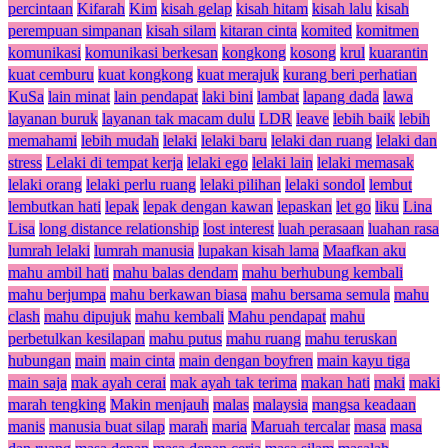
percintaan
Kifarah
Kim
kisah gelap
kisah hitam
kisah lalu
kisah
perempuan simpanan
kisah silam
kitaran cinta
komited
komitmen
komunikasi
komunikasi berkesan
kongkong
kosong
krul
kuarantin
kuat cemburu
kuat kongkong
kuat merajuk
kurang beri perhatian
KuSa
lain minat
lain pendapat
laki bini
lambat
lapang dada
lawa
layanan buruk
layanan tak macam dulu
LDR
leave
lebih baik
lebih
memahami
lebih mudah
lelaki
lelaki baru
lelaki dan ruang
lelaki dan
stress
Lelaki di tempat kerja
lelaki ego
lelaki lain
lelaki memasak
lelaki orang
lelaki perlu ruang
lelaki pilihan
lelaki sondol
lembut
lembutkan hati
lepak
lepak dengan kawan
lepaskan
let go
liku
Lina
Lisa
long distance relationship
lost interest
luah perasaan
luahan rasa
lumrah lelaki
lumrah manusia
lupakan kisah lama
Maafkan aku
mahu ambil hati
mahu balas dendam
mahu berhubung kembali
mahu berjumpa
mahu berkawan biasa
mahu bersama semula
mahu
clash
mahu dipujuk
mahu kembali
Mahu pendapat
mahu
perbetulkan kesilapan
mahu putus
mahu ruang
mahu teruskan
hubungan
main
main cinta
main dengan boyfren
main kayu tiga
main saja
mak ayah cerai
mak ayah tak terima
makan hati
maki
maki
marah tengking
Makin menjauh
malas
malaysia
mangsa keadaan
manis
manusia buat silap
marah
maria
Maruah tercalar
masa
masa