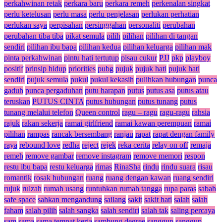
perkahwinan retak
perkara baru
perkara remeh
perkenalan singkat
perlu ketelusan
perlu masa
perlu penjelasan
perlukan perhatian
perlukan saya
perpisahan
persinggahan
personaliti
perubahan
perubahan tiba tiba
pikat semula
pilih
pilihan
pilihan di tangan
sendiri
pilihan ibu bapa
pilihan kedua
pilihan keluarga
pilihan mak
pinta perkahwinan
pintu hati tertutup
pisau cukur
PJJ
pkp
playboy
positif
prinsip hidup
priorities
pubg
pujuk
pujuk hati
pujuk hati
sendiri
pujuk semula
pukul
pukul kekasih
pulihkan hubungan
punca
gaduh
punca pergaduhan
putu harapan
putus
putus asa
putus atau
teruskan
PUTUS CINTA
putus hubungan
putus tunang
putus
tunang melalui telefon
Queen control
ragu – ragu
ragu-ragu
rahsia
rajuk
rakan sekerja
ramai girlfriend
ramai kawan perempuan
ramai
pilihan
rampas
rancak bersembang
ranjau
rapat
rapat dengan family
raya
rebound love
redha
reject
rejek
reka cerita
relay on off
remaja
remeh
remove gambar
remove instagram
remove memori
respon
restu ibu bapa
restu keluarga
rimas
RinaSha
rindu
rindu suara
risau
romantik
rosak hubungan
ruang
ruang dengan kawan
ruang sendiri
rujuk
rulzah
rumah usang
runtuhkan rumah tangga
rupa paras
sabah
safe space
sahkan mengandung
sailang
sakit
sakit hati
salah
salah
faham
salah pilih
salah sangka
salah sendiri
salah tak
saling percaya
sam
sama
sama tempat kerja
sambung degree
sanggup
sanggup