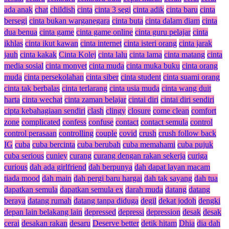
ada anak
chat
childish
cinta
cinta 3 segi
cinta adik
cinta baru
cinta
bersegi
cinta bukan warganegara
cinta buta
cinta dalam diam
cinta
dua benua
cinta game
cinta game online
cinta guru pelajar
cinta
ikhlas
cinta ikut kawan
cinta internet
cinta isteri orang
cinta jarak
jauh
cinta kakak
Cinta Kolej
cinta lalu
cinta lama
cinta matang
cinta
media sosial
cinta monyet
cinta muda
cinta muka buku
cinta orang
muda
cinta persekolahan
cinta siber
cinta student
cinta suami orang
cinta tak berbalas
cinta terlarang
cinta usia muda
cinta wang duit
harta
cinta wechat
cinta zaman belajar
cintai diri
cintai diri sendiri
cipta kebahagiaan sendiri
clash
clingy
closure
come clean
comfort
zone
complicated
confess
confuse
contact
contact semula
control
control perasaan
controlling
couple
covid
crush
crush follow back
IG
cuba
cuba bercinta
cuba berubah
cuba memahami
cuba pujuk
cuba serious
cuniey
curang
curang dengan rakan sekerja
curiga
curious
dah ada girlfriend
dah berpunya
dah dapat layan macam
tiada mood
dah main
dah pergi baru hargai
dah tak sayang
dah tua
dapatkan semula
dapatkan semula ex
darah muda
datang
datang
beraya
datang rumah
datang tanpa diduga
degil
dekat jodoh
dengki
depan lain belakang lain
depressed
depressi
depression
desak
desak
cerai
desakan rakan
desaru
Deserve better
detik hitam
Dhia
dia dah