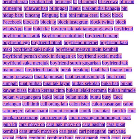
berubah arah
berubah hati
berulang
bf
bf curang
bf kecewa
bf main
bf menipu
bf tawar hati
bf tinggal
Biana
biarkan dia bahagia
bin
hidup baru
bincang
Bingung
bini
bini minta cerai
block
block
Facebook
block fb
block ig
block instagram
block twitter
block
whatsApp
blur
boleh ke
boyfren tak nak tanggungjawab
boyfriend
boyfriend bela adik
Boyfriend controlling
boyfriend curang
boyfriend ego
boyfriend fitnah
boyfriend internet
boyfriend kaki
maki
boyfriend kaki pukul
boyfriend merayu ingin kembali
Boyfriend pernah check in dengan ex
boyfriend social media
boyfriend suka merajuk
boyfriend suruh gugurkan
boyfriend tak
mahu anak
boyfriend tiada ic
break
break up
buah hati
buang jauh
buang perasaan
buat keputusan
buat keputusan bijak
buat main
sumpah
buat pilihan
buat tak layan
budak sekolah
buka hati
bukan
kawan biasa
bukan kerana cinta
bukan lelaki pertama
bukan miracle
bukan warganegara
bukti
bulan
bulan madu
buntu
busy
Caca
cadangan
call limit
call orang lain
calon isteri
calon pasangan
calon
satu negeri
calon suami
cannot commit
cantik
cara atasi
cara ldr
cara
lupakan seseorang
cara memujuk
cara menangani hubungan jarak
jauh ldr
cara move on
cara nak move on
cara nasihat
cara pikat
kembali
cara untuk move on
cari pasal
cari pengganti
cari yang
sesuai
celaru
cemburu
cemburu buta
cepat marah
cerah
cerai
cerai