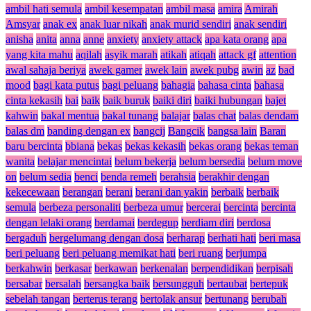
ambil hati semula
ambil kesempatan
ambil masa
amira
Amirah
Amsyar
anak ex
anak luar nikah
anak murid sendiri
anak sendiri
anisha
anita
anna
anne
anxiety
anxiety attack
apa kata orang
apa
yang kita mahu
aqilah
asyik marah
atikah
atiqah
attack gf
attention
awal sahaja beriya
awek gamer
awek lain
awek pubg
awin
az
bad
mood
bagi kata putus
bagi peluang
bahagia
bahasa cinta
bahasa
cinta kekasih
bai
baik
baik buruk
baiki diri
baiki hubungan
bajet
kahwin
bakal mentua
bakal tunang
balajar
balas chat
balas dendam
balas dm
banding dengan ex
bangcij
Bangcik
bangsa lain
Baran
baru bercinta
bbiana
bekas
bekas kekasih
bekas orang
bekas teman
wanita
belajar mencintai
belum bekerja
belum bersedia
belum move
on
belum sedia
benci
benda remeh
berahsia
berakhir dengan
kekecewaan
berangan
berani
berani dan yakin
berbaik
berbaik
semula
berbeza personaliti
berbeza umur
bercerai
bercinta
bercinta
dengan lelaki orang
berdamai
berdegup
berdiam diri
berdosa
bergaduh
bergelumang dengan dosa
berharap
berhati hati
beri masa
beri peluang
beri peluang memikat hati
beri ruang
berjumpa
berkahwin
berkasar
berkawan
berkenalan
berpendidikan
berpisah
bersabar
bersalah
bersangka baik
bersungguh
bertaubat
bertepuk
sebelah tangan
berterus terang
bertolak ansur
bertunang
berubah