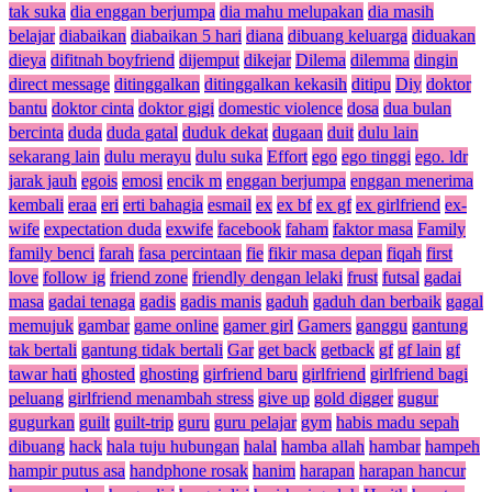
tak suka
dia enggan berjumpa
dia mahu melupakan
dia masih
belajar
diabaikan
diabaikan 5 hari
diana
dibuang keluarga
diduakan
dieya
difitnah boyfriend
dijemput
dikejar
Dilema
dilemma
dingin
direct message
ditinggalkan
ditinggalkan kekasih
ditipu
Diy
doktor
bantu
doktor cinta
doktor gigi
domestic violence
dosa
dua bulan
bercinta
duda
duda gatal
duduk dekat
dugaan
duit
dulu lain
sekarang lain
dulu merayu
dulu suka
Effort
ego
ego tinggi
ego. ldr
jarak jauh
egois
emosi
encik m
enggan berjumpa
enggan menerima
kembali
eraa
eri
erti bahagia
esmail
ex
ex bf
ex gf
ex girlfriend
ex-
wife
expectation duda
exwife
facebook
faham
faktor masa
Family
family benci
farah
fasa percintaan
fie
fikir masa depan
fiqah
first
love
follow ig
friend zone
friendly dengan lelaki
frust
futsal
gadai
masa
gadai tenaga
gadis
gadis manis
gaduh
gaduh dan berbaik
gagal
memujuk
gambar
game online
gamer girl
Gamers
ganggu
gantung
tak bertali
gantung tidak bertali
Gar
get back
getback
gf
gf lain
gf
tawar hati
ghosted
ghosting
girfriend baru
girlfriend
girlfriend bagi
peluang
girlfriend menambah stress
give up
gold digger
gugur
gugurkan
guilt
guilt-trip
guru
guru pelajar
gym
habis madu sepah
dibuang
hack
hala tuju hubungan
halal
hamba allah
hambar
hampeh
hampir putus asa
handphone rosak
hanim
harapan
harapan hancur