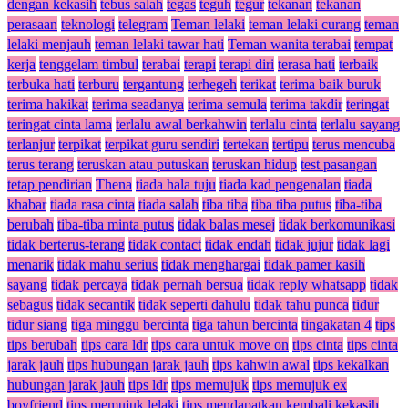
dengan kekasih
tebus salah
tegas
teguh
tegur
tekanan
tekanan
perasaan
teknologi
telegram
Teman lelaki
teman lelaki curang
teman
lelaki menjauh
teman lelaki tawar hati
Teman wanita terabai
tempat
kerja
tenggelam timbul
terabai
terapi
terapi diri
terasa hati
terbaik
terbuka hati
terburu
tergantung
terhegeh
terikat
terima baik buruk
terima hakikat
terima seadanya
terima semula
terima takdir
teringat
teringat cinta lama
terlalu awal berkahwin
terlalu cinta
terlalu sayang
terlanjur
terpikat
terpikat guru sendiri
tertekan
tertipu
terus mencuba
terus terang
teruskan atau putuskan
teruskan hidup
test pasangan
tetap pendirian
Thena
tiada hala tuju
tiada kad pengenalan
tiada
khabar
tiada rasa cinta
tiada salah
tiba tiba
tiba tiba putus
tiba-tiba
berubah
tiba-tiba minta putus
tidak balas mesej
tidak berkomunikasi
tidak berterus-terang
tidak contact
tidak endah
tidak jujur
tidak lagi
menarik
tidak mahu serius
tidak menghargai
tidak pamer kasih
sayang
tidak percaya
tidak pernah bersua
tidak reply whatsapp
tidak
sebagus
tidak secantik
tidak seperti dahulu
tidak tahu punca
tidur
tidur siang
tiga minggu bercinta
tiga tahun bercinta
tingakatan 4
tips
tips berubah
tips cara ldr
tips cara untuk move on
tips cinta
tips cinta
jarak jauh
tips hubungan jarak jauh
tips kahwin awal
tips kekalkan
hubungan jarak jauh
tips ldr
tips memujuk
tips memujuk ex
boyfriend
tips memujuk lelaki
tips mendapatkan kembali kekasih