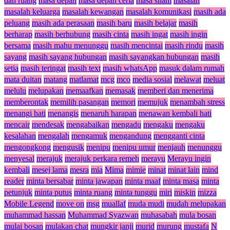
dan ruang
masa depan
masa depan ceria
masa silam
masalah
masalah keluarga
masalah kewangan
masalah komunikasi
masih ada
peluang
masih ada perasaan
masih baru
masih belajar
masih
berharap
masih berhubung
masih cinta
masih ingat
masih ingin
bersama
masih mahu menunggu
masih mencintai
masih rindu
masih
sayang
masih sayang hubungan
masih sayangkan hubungan
masih
setia
masih teringat
masih text
masih whatsApp
masuk dalam rumah
mata duitan
matang
matlamat
mcg
mco
media sosial
melawat
meluat
melulu
melupakan
memaafkan
memasak
memberi dan menerima
memberontak
memilih pasangan
memori
memujuk
menambah stress
menangi hati
menangis
menaruh harapan
menawan kembali hati
mencair
mendesak
mengabaikan
mengadu
mengaku
mengaku
kesalahan
mengalah
mengamuk
mengandung
mengganti cinta
mengongkong
mengusik
menipu
menipu umur
menjauh
menunggu
menyesal
merajuk
merajuk perkara remeh
merayu
Merayu ingin
kembali
mesej lama
mesra
mia
Mima
mimie
minat
minat lain
mind
reader
minta bersabar
minta jawapan
minta maaf
minta masa
minta
petunjuk
minta putus
minta ruang
minta tunggu
miri
miskin
mizza
Mobile Legend
move on
msg
muallaf
muda mudi
mudah melupakan
muhammad hassan
Muhammad Syazwan
muhasabah
mula bosan
mulai bosan
mulakan chat
mungkir janji
murid
murung
mustafa
N