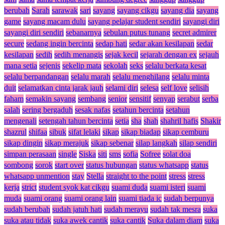
berubah
Sarah
sarawak
sari
sayang
sayang cikgu
sayang dia
sayang
game
sayang macam dulu
sayang pelajar student sendiri
sayangi diri
sayangi diri sendiri
sebanarnya
sebulan putus tunang
secret admirer
secure
sedang ingin bercinta
sedap hati
sedar akan kesilapan
sedar
kesilapan
sedih
sedih menangis
sejak kecil
sejarah dengan ex
sejauh
mana setia
sejenis
sekelip mata
sekolah
seks
selalu berkata kesat
selalu berpandangan
selalu marah
selalu menghilang
selalu minta
duit
selamatkan cinta jarak jauh
selami diri
selesa
self love
selisih
faham
semakin sayang
sembang
senior
sensitif
senyap
serabut
serba
salah
sering bergaduh
sesak nafas
setahun bercinta
setahun
mengenali
setengah tahun bercinta
setia
sha
shah
shahril hafis
Shakir
shazrul
shifaa
sibuk
sifat lelaki
sikap
sikap biadap
sikap cemburu
sikap dingin
sikap merajuk
sikap sebenar
silap langkah
silap sendiri
simpan perasaan
single
Siska
siti
sms
sofia
Sofree
solat doa
sombong
sorok
start over
status hubungan
status whatsapp
status
whatsapp unmention
stay
Stella
straight to the point
stress
stress
kerja
strict
student syok kat cikgu
suami duda
suami isteri
suami
muda
suami orang
suami orang lain
suami tiada ic
sudah berpunya
sudah berubah
sudah jatuh hati
sudah merayu
sudah tak mesra
suka
suka atau tidak
suka awek cantik
suka cantik
Suka dalam diam
suka