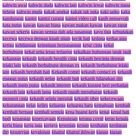
kahwin awal
kahwin duda
kahwin lagi
kahwin lewat
kahwin masa
belajar
kahwin muda
kakak angkat
kakak tak suka
kaki saiko
kaku
kandungan
kantoi
kantoi curang
kantoi video call
kasih pensayrah
kata putus
kawan
kawan biasa
kawan makan kawan
kawan rapat
kawan sekerja
kawan semua dah ada pasangan
kayu tiga
kebudakan
kecewa
kecewa dengan kisah silam
kecik hati
kedana
kedua atau
ketiga
kehilangan
keinginan berpasangan
kejar cinta
kekal
berhubung
kekal setia lepas terlanjur
kekalkan hubungan jarak jauh
kekangan
kekasih
kekasih beralih cinta
kekasih bercinta dengan
lelaki lain
kekasih berhubung dengan ex
kekasih berhubung lelaki
lain
kekasih berubah hati
Kekasih comel
kekasih contact ex
kekasih
enggan putus
kekasih gelap
kekasih hati
kekasih hilangkan diri
kekasih ingin putus
kekasih internet
kekasih kurang beri perhatian
kekasih lain
kekasih lama
kekasih masih mengharap
kekasih
menguji cinta
kekasih selalu merajuk
kekasih siber
kekecewaan
kekurangan
kelas
keliru
keluarga
keluarga baru
kemahuan
kembali
kembali berpaut
kembali semula
kena buang kerja
kenal
kenal hati
budi
kenangan
kepercayaan
Keputusan
kerana covid
keras kepala
kerja biasa
kerja jaga
kerjaya
kesepian
kesian
kesihatan
kesilapan
diri
kesunyian
keyakinan
khairul
khairul ikhwan
kiasan
kiasan