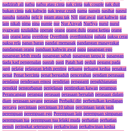
nadzirah ali
nafsu
nafsu atau cinta
nak cinta
nak couple
nak duit
bukan cinta
nak kahwin
nak tegur crush
nama
nangis
nasihat
nasrul
nasuha
natasha
nelz jr
ngam atau tak
NH
niat awal
niat kahwin
niat
lain
nikah
nima
nina
numie
nur
Nur Aisyah
NurSya
nurul
nurul
syazwani
nzulaikha
operate
orang
orang dulu
orang ketiga
orang
lain
orang lama
overdose
Overthink
overthinking
pahala
paksa cerai
paksa rela
panas baran
pandai memasak
pandangan masayrakat
pandangan orang
panduan kahwin awal
papa
pasangan ego
pasangan lebih muda
pasangan sabah
pasangan tanpa ic
pasangan
tiada kad pengenalan
pasrah
pasti
Patah hati
peduli
pegang pada
janji
pelajar
pelajaran lebih penting
peluang
peluang kedua
penakut
penat
Penat bercinta
penat bergaduh
pencerahan
pendam perasaan
pendapat
penderaan emosi
pendirian
pengganti
pengkhianatan
pengkid
pengorbanan
penjelasan
pentingkan kawan
perampas
Perancangan
perangai
perasaan
perasaan bersalah
perasaan dalam
diam
perasaan sayang
perasan
Perbaiki diri
perbetulkan kesilapan
percaya
percintaan
percintaan 10 tahun
percintaan jarak jauh
perempuan
perempuan ego
Perempuan lain
perempuan simpanan
perempuan tua
perempuan tua lelaki muda
perhatian
perhatian
penuh
peringkat seterusnya
perkahwinan
perkahwinan kedua