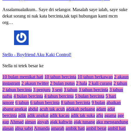
Assalamualaikum.. Saye dri selangor. Masalah saye ialah, saye suke
dekat sorang ni nak kata bercinta,tak tapi hubungan kami mcm
org…
Stello
-
Boyfriend Aku Kaki Control!
Stella ni tetek besar ke
10 bulan memikat hati
10 tahun bercinta
10 tahun berkawan
2 akaun
instagram
2 akaun twitter
2 bulan putus
2 hala
2 kali curang
2 tahun
2 tahun bercinta
3 penjuru
3 segi
3 tahun
3 tahun bercinta
3 tahun
nafsu
4 bulan bercinta
4 tahun bercinta
5 bulan bercinta
5 hari
ignore
6 tahun
6 tahun bercinta
8 tahun bercinta
9 bulan
abaikan
abang angkat
abdul
acuh tak acuh
adakah peluang
adam
adat
bercinta
adik
adik angkat
adik kacau
adik tak suka
afiq
agama
age
gap
Ahmad
aiman
aisyah
ajak kahwin
ajak tunang
aku mengandung
alasan
alisa sabri
Amanda
amarah
ambik hati
ambil berat
ambil hati