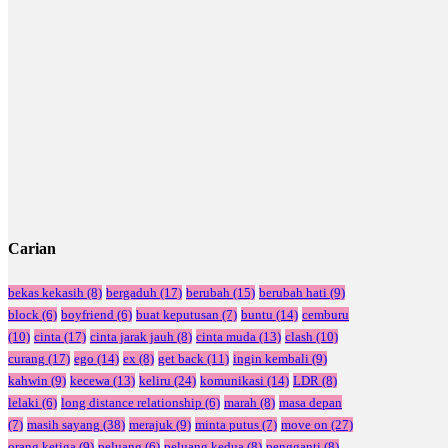
Carian
bekas kekasih
(8)
bergaduh
(17)
berubah
(15)
berubah hati
(9)
block
(6)
boyfriend
(6)
buat keputusan
(7)
buntu
(14)
cemburu
(10)
cinta
(17)
cinta jarak jauh
(8)
cinta muda
(13)
clash
(10)
curang
(17)
ego
(14)
ex
(8)
get back
(11)
ingin kembali
(9)
kahwin
(9)
kecewa
(13)
keliru
(24)
komunikasi
(14)
LDR
(8)
lelaki
(6)
long distance relationship
(6)
marah
(8)
masa depan
(7)
masih sayang
(38)
merajuk
(9)
minta putus
(7)
move on
(27)
orang ketiga
(9)
peluang
(6)
peluang kedua
(8)
pengganti
(8)