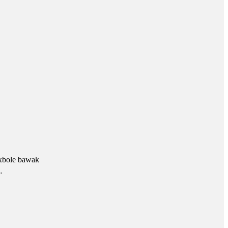
 xbole bawak
…