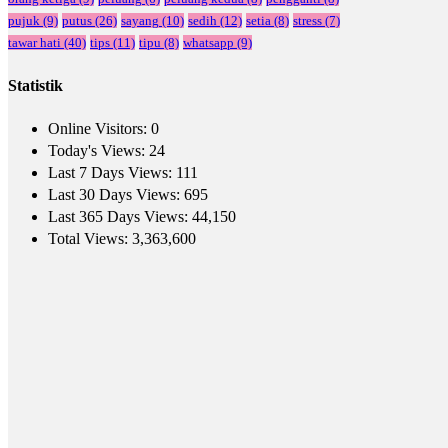
pujuk
(9)
putus
(26)
sayang
(10)
sedih
(12)
setia
(8)
stress
(7)
tawar hati
(40)
tips
(11)
tipu
(8)
whatsapp
(9)
Statistik
Online Visitors:
0
Today's Views:
24
Last 7 Days Views:
111
Last 30 Days Views:
695
Last 365 Days Views:
44,150
Total Views:
3,363,600