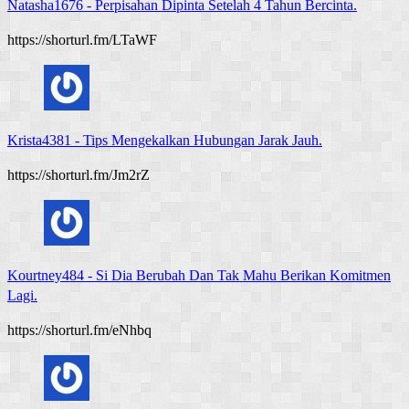
Natasha1676
-
Perpisahan Dipinta Setelah 4 Tahun Bercinta.
https://shorturl.fm/LTaWF
Krista4381
-
Tips Mengekalkan Hubungan Jarak Jauh.
https://shorturl.fm/Jm2rZ
Kourtney484
-
Si Dia Berubah Dan Tak Mahu Berikan Komitmen
Lagi.
https://shorturl.fm/eNhbq