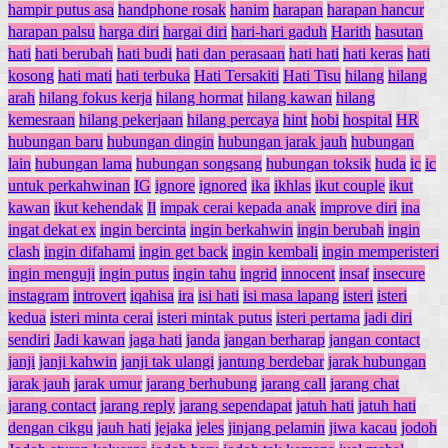
hampir putus asa
handphone rosak
hanim
harapan
harapan hancur
harapan palsu
harga diri
hargai diri
hari-hari gaduh
Harith
hasutan
hati
hati berubah
hati budi
hati dan perasaan
hati hati
hati keras
hati
kosong
hati mati
hati terbuka
Hati Tersakiti
Hati Tisu
hilang
hilang
arah
hilang fokus kerja
hilang hormat
hilang kawan
hilang
kemesraan
hilang pekerjaan
hilang percaya
hint
hobi
hospital
HR
hubungan baru
hubungan dingin
hubungan jarak jauh
hubungan
lain
hubungan lama
hubungan songsang
hubungan toksik
huda
ic
ic
untuk perkahwinan
IG
ignore
ignored
ika
ikhlas
ikut couple
ikut
kawan
ikut kehendak
Il
impak cerai kepada anak
improve diri
ina
ingat dekat ex
ingin bercinta
ingin berkahwin
ingin berubah
ingin
clash
ingin difahami
ingin get back
ingin kembali
ingin memperisteri
ingin menguji
ingin putus
ingin tahu
ingrid
innocent
insaf
insecure
instagram
introvert
iqahisa
ira
isi hati
isi masa lapang
isteri
isteri
kedua
isteri minta cerai
isteri mintak putus
isteri pertama
jadi diri
sendiri
Jadi kawan
jaga hati
janda
jangan berharap
jangan contact
janji
janji kahwin
janji tak ulangi
jantung berdebar
jarak hubungan
jarak jauh
jarak umur
jarang berhubung
jarang call
jarang chat
jarang contact
jarang reply
jarang sependapat
jatuh hati
jatuh hati
dengan cikgu
jauh hati
jejaka
jeles
jinjang pelamin
jiwa kacau
jodoh