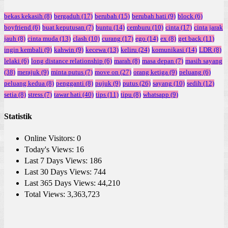
bekas kekasih
(8)
bergaduh
(17)
berubah
(15)
berubah hati
(9)
block
(6)
boyfriend
(6)
buat keputusan
(7)
buntu
(14)
cemburu
(10)
cinta
(17)
cinta jarak
jauh
(8)
cinta muda
(13)
clash
(10)
curang
(17)
ego
(14)
ex
(8)
get back
(11)
ingin kembali
(9)
kahwin
(9)
kecewa
(13)
keliru
(24)
komunikasi
(14)
LDR
(8)
lelaki
(6)
long distance relationship
(6)
marah
(8)
masa depan
(7)
masih sayang
(38)
merajuk
(9)
minta putus
(7)
move on
(27)
orang ketiga
(9)
peluang
(6)
peluang kedua
(8)
pengganti
(8)
pujuk
(9)
putus
(26)
sayang
(10)
sedih
(12)
setia
(8)
stress
(7)
tawar hati
(40)
tips
(11)
tipu
(8)
whatsapp
(9)
Statistik
Online Visitors:
0
Today's Views:
16
Last 7 Days Views:
186
Last 30 Days Views:
744
Last 365 Days Views:
44,210
Total Views:
3,363,723