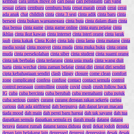
kembali
cara untuk move on
cari pasal
cari pengganti
cari yang
sesuai
celaru
cemburu
cemburu buta
cepat marah
cerah
cerai
cerai
ada anak
chat
childish
cinta
cinta 3 segi
cinta adik
cinta baru
cinta
bersegi
cinta bukan warganegara
cinta buta
cinta dalam diam
cinta
dua benua
cinta game
cinta game online
cinta guru pelajar
cinta
ikhlas
cinta ikut kawan
cinta internet
cinta isteri orang
cinta jarak
jauh
cinta kakak
Cinta Kolej
cinta lalu
cinta lama
cinta matang
cinta
media sosial
cinta monyet
cinta muda
cinta muka buku
cinta orang
muda
cinta persekolahan
cinta siber
cinta student
cinta suami orang
cinta tak berbalas
cinta terlarang
cinta usia muda
cinta wang duit
harta
cinta wechat
cinta zaman belajar
cintai diri
cintai diri sendiri
cipta kebahagiaan sendiri
clash
clingy
closure
come clean
comfort
zone
complicated
confess
confuse
contact
contact semula
control
control perasaan
controlling
couple
covid
crush
crush follow back
IG
cuba
cuba bercinta
cuba berubah
cuba memahami
cuba pujuk
cuba serious
cuniey
curang
curang dengan rakan sekerja
curiga
curious
dah ada girlfriend
dah berpunya
dah dapat layan macam
tiada mood
dah main
dah pergi baru hargai
dah tak sayang
dah tua
dapatkan semula
dapatkan semula ex
darah muda
datang
datang
beraya
datang rumah
datang tanpa diduga
degil
dekat jodoh
dengki
depan lain belakang lain
depressed
depressi
depression
desak
desak