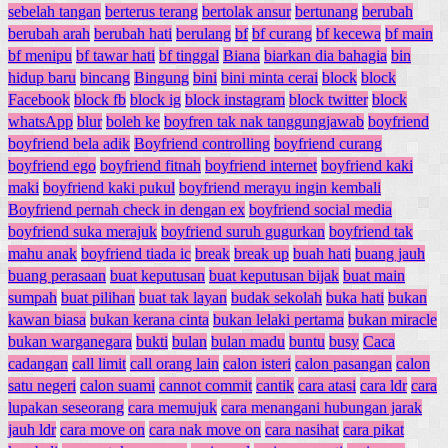
sebelah tangan
berterus terang
bertolak ansur
bertunang
berubah
berubah arah
berubah hati
berulang
bf
bf curang
bf kecewa
bf main
bf menipu
bf tawar hati
bf tinggal
Biana
biarkan dia bahagia
bin
hidup baru
bincang
Bingung
bini
bini minta cerai
block
block
Facebook
block fb
block ig
block instagram
block twitter
block
whatsApp
blur
boleh ke
boyfren tak nak tanggungjawab
boyfriend
boyfriend bela adik
Boyfriend controlling
boyfriend curang
boyfriend ego
boyfriend fitnah
boyfriend internet
boyfriend kaki
maki
boyfriend kaki pukul
boyfriend merayu ingin kembali
Boyfriend pernah check in dengan ex
boyfriend social media
boyfriend suka merajuk
boyfriend suruh gugurkan
boyfriend tak
mahu anak
boyfriend tiada ic
break
break up
buah hati
buang jauh
buang perasaan
buat keputusan
buat keputusan bijak
buat main
sumpah
buat pilihan
buat tak layan
budak sekolah
buka hati
bukan
kawan biasa
bukan kerana cinta
bukan lelaki pertama
bukan miracle
bukan warganegara
bukti
bulan
bulan madu
buntu
busy
Caca
cadangan
call limit
call orang lain
calon isteri
calon pasangan
calon
satu negeri
calon suami
cannot commit
cantik
cara atasi
cara ldr
cara
lupakan seseorang
cara memujuk
cara menangani hubungan jarak
jauh ldr
cara move on
cara nak move on
cara nasihat
cara pikat