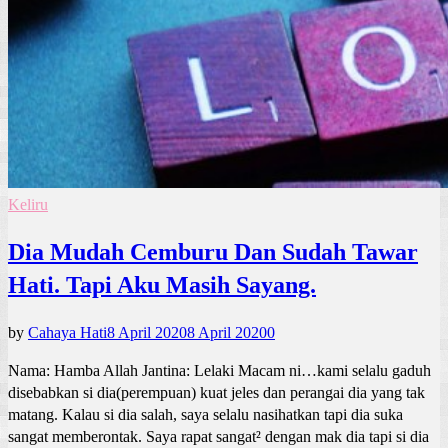
Keliru
Dia Mudah Cemburu Dan Sudah Tawar
Hati. Tapi Aku Masih Sayang.
by
Cahaya Hati
8 April 2020
8 April 2020
0
Nama: Hamba Allah Jantina: Lelaki Macam ni…kami selalu gaduh
disebabkan si dia(perempuan) kuat jeles dan perangai dia yang tak
matang. Kalau si dia salah, saya selalu nasihatkan tapi dia suka
sangat memberontak. Saya rapat sangat² dengan mak dia tapi si dia