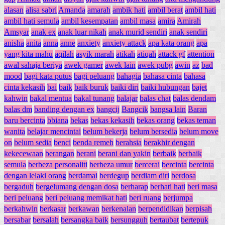
alasan
alisa sabri
Amanda
amarah
ambik hati
ambil berat
ambil hati
ambil hati semula
ambil kesempatan
ambil masa
amira
Amirah
Amsyar
anak ex
anak luar nikah
anak murid sendiri
anak sendiri
anisha
anita
anna
anne
anxiety
anxiety attack
apa kata orang
apa
yang kita mahu
aqilah
asyik marah
atikah
atiqah
attack gf
attention
awal sahaja beriya
awek gamer
awek lain
awek pubg
awin
az
bad
mood
bagi kata putus
bagi peluang
bahagia
bahasa cinta
bahasa
cinta kekasih
bai
baik
baik buruk
baiki diri
baiki hubungan
bajet
kahwin
bakal mentua
bakal tunang
balajar
balas chat
balas dendam
balas dm
banding dengan ex
bangcij
Bangcik
bangsa lain
Baran
baru bercinta
bbiana
bekas
bekas kekasih
bekas orang
bekas teman
wanita
belajar mencintai
belum bekerja
belum bersedia
belum move
on
belum sedia
benci
benda remeh
berahsia
berakhir dengan
kekecewaan
berangan
berani
berani dan yakin
berbaik
berbaik
semula
berbeza personaliti
berbeza umur
bercerai
bercinta
bercinta
dengan lelaki orang
berdamai
berdegup
berdiam diri
berdosa
bergaduh
bergelumang dengan dosa
berharap
berhati hati
beri masa
beri peluang
beri peluang memikat hati
beri ruang
berjumpa
berkahwin
berkasar
berkawan
berkenalan
berpendidikan
berpisah
bersabar
bersalah
bersangka baik
bersungguh
bertaubat
bertepuk