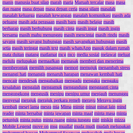
manis
manusia buat silap
marah
maria
Maruah tercalar
masa
masa
dan ruang
masa depan
masa depan ceria
masa silam
masalah
masalah keluarga
masalah kewangan
masalah komunikasi
masih ada
peluang
masih ada perasaan
masih baru
masih belajar
masih
berharap
masih berhubung
masih cinta
masih ingat
masih ingin
bersama
masih mahu menunggu
masih mencintai
masih rindu
masih
sayang
masih sayang hubungan
masih sayangkan hubungan
masih
setia
masih teringat
masih text
masih whatsApp
masuk dalam rumah
mata duitan
matang
matlamat
mcg
mco
media sosial
melawat
meluat
melulu
melupakan
memaafkan
memasak
memberi dan menerima
memberontak
memilih pasangan
memori
memujuk
menambah stress
menangi hati
menangis
menaruh harapan
menawan kembali hati
mencair
mendesak
mengabaikan
mengadu
mengaku
mengaku
kesalahan
mengalah
mengamuk
mengandung
mengganti cinta
mengongkong
mengusik
menipu
menipu umur
menjauh
menunggu
menyesal
merajuk
merajuk perkara remeh
merayu
Merayu ingin
kembali
mesej lama
mesra
mia
Mima
mimie
minat
minat lain
mind
reader
minta bersabar
minta jawapan
minta maaf
minta masa
minta
petunjuk
minta putus
minta ruang
minta tunggu
miri
miskin
mizza
Mobile Legend
move on
msg
muallaf
muda mudi
mudah melupakan
muhammad hassan
Muhammad Syazwan
muhasabah
mula bosan