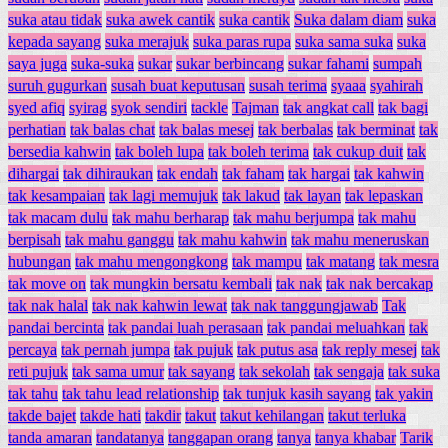
suka atau tidak
suka awek cantik
suka cantik
Suka dalam diam
suka
kepada sayang
suka merajuk
suka paras rupa
suka sama suka
suka
saya juga
suka-suka
sukar
sukar berbincang
sukar fahami
sumpah
suruh gugurkan
susah buat keputusan
susah terima
syaaa
syahirah
syed afiq
syirag
syok sendiri
tackle
Tajman
tak angkat call
tak bagi
perhatian
tak balas chat
tak balas mesej
tak berbalas
tak berminat
tak
bersedia kahwin
tak boleh lupa
tak boleh terima
tak cukup duit
tak
dihargai
tak dihiraukan
tak endah
tak faham
tak hargai
tak kahwin
tak kesampaian
tak lagi memujuk
tak lakud
tak layan
tak lepaskan
tak macam dulu
tak mahu berharap
tak mahu berjumpa
tak mahu
berpisah
tak mahu ganggu
tak mahu kahwin
tak mahu meneruskan
hubungan
tak mahu mengongkong
tak mampu
tak matang
tak mesra
tak move on
tak mungkin bersatu kembali
tak nak
tak nak bercakap
tak nak halal
tak nak kahwin lewat
tak nak tanggungjawab
Tak
pandai bercinta
tak pandai luah perasaan
tak pandai meluahkan
tak
percaya
tak pernah jumpa
tak pujuk
tak putus asa
tak reply mesej
tak
reti pujuk
tak sama umur
tak sayang
tak sekolah
tak sengaja
tak suka
tak tahu
tak tahu lead relationship
tak tunjuk kasih sayang
tak yakin
takde bajet
takde hati
takdir
takut
takut kehilangan
takut terluka
tanda amaran
tandatanya
tanggapan orang
tanya
tanya khabar
Tarik