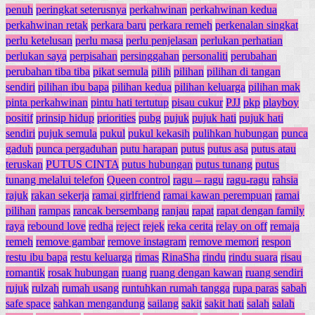
penuh
peringkat seterusnya
perkahwinan
perkahwinan kedua
perkahwinan retak
perkara baru
perkara remeh
perkenalan singkat
perlu ketelusan
perlu masa
perlu penjelasan
perlukan perhatian
perlukan saya
perpisahan
persinggahan
personaliti
perubahan
perubahan tiba tiba
pikat semula
pilih
pilihan
pilihan di tangan
sendiri
pilihan ibu bapa
pilihan kedua
pilihan keluarga
pilihan mak
pinta perkahwinan
pintu hati tertutup
pisau cukur
PJJ
pkp
playboy
positif
prinsip hidup
priorities
pubg
pujuk
pujuk hati
pujuk hati
sendiri
pujuk semula
pukul
pukul kekasih
pulihkan hubungan
punca
gaduh
punca pergaduhan
putu harapan
putus
putus asa
putus atau
teruskan
PUTUS CINTA
putus hubungan
putus tunang
putus
tunang melalui telefon
Queen control
ragu – ragu
ragu-ragu
rahsia
rajuk
rakan sekerja
ramai girlfriend
ramai kawan perempuan
ramai
pilihan
rampas
rancak bersembang
ranjau
rapat
rapat dengan family
raya
rebound love
redha
reject
rejek
reka cerita
relay on off
remaja
remeh
remove gambar
remove instagram
remove memori
respon
restu ibu bapa
restu keluarga
rimas
RinaSha
rindu
rindu suara
risau
romantik
rosak hubungan
ruang
ruang dengan kawan
ruang sendiri
rujuk
rulzah
rumah usang
runtuhkan rumah tangga
rupa paras
sabah
safe space
sahkan mengandung
sailang
sakit
sakit hati
salah
salah