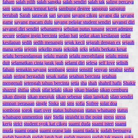
faham
salah pilih
salah sangka
salah sendiri
salah tak
saling percaya
sam
sama
sama tempat kerja
sambung degree
sanggup
sanggup
berubah
Sarah
sarawak
sari
sayang
sayang cikgu
sayang dia
sayang
game
sayang macam dulu
sayang pelajar student sendiri
sayangi diri
sayangi diri sendiri
sebanarnya
sebulan putus tunang
secret admirer
secure
sedang ingin bercinta
sedap hati
sedar akan kesilapan
sedar
kesilapan
sedih
sedih menangis
sejak kecil
sejarah dengan ex
sejauh
mana setia
sejenis
sekelip mata
sekolah
seks
selalu berkata kesat
selalu berpandangan
selalu marah
selalu menghilang
selalu minta
duit
selamatkan cinta jarak jauh
selami diri
selesa
self love
selisih
faham
semakin sayang
sembang
senior
sensitif
senyap
serabut
serba
salah
sering bergaduh
sesak nafas
setahun bercinta
setahun
mengenali
setengah tahun bercinta
setia
sha
shah
shahril hafis
Shakir
shazrul
shifaa
sibuk
sifat lelaki
sikap
sikap biadap
sikap cemburu
sikap dingin
sikap merajuk
sikap sebenar
silap langkah
silap sendiri
simpan perasaan
single
Siska
siti
sms
sofia
Sofree
solat doa
sombong
sorok
start over
status hubungan
status whatsapp
status
whatsapp unmention
stay
Stella
straight to the point
stress
stress
kerja
strict
student syok kat cikgu
suami duda
suami isteri
suami
muda
suami orang
suami orang lain
suami tiada ic
sudah berpunya
sudah berubah
sudah jatuh hati
sudah merayu
sudah tak mesra
suka