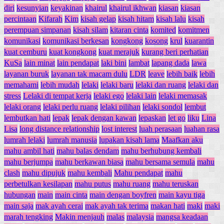
diri
kesunyian
keyakinan
khairul
khairul ikhwan
kiasan
kiasan
percintaan
Kifarah
Kim
kisah gelap
kisah hitam
kisah lalu
kisah
perempuan simpanan
kisah silam
kitaran cinta
komited
komitmen
komunikasi
komunikasi berkesan
kongkong
kosong
krul
kuarantin
kuat cemburu
kuat kongkong
kuat merajuk
kurang beri perhatian
KuSa
lain minat
lain pendapat
laki bini
lambat
lapang dada
lawa
layanan buruk
layanan tak macam dulu
LDR
leave
lebih baik
lebih
memahami
lebih mudah
lelaki
lelaki baru
lelaki dan ruang
lelaki dan
stress
Lelaki di tempat kerja
lelaki ego
lelaki lain
lelaki memasak
lelaki orang
lelaki perlu ruang
lelaki pilihan
lelaki sondol
lembut
lembutkan hati
lepak
lepak dengan kawan
lepaskan
let go
liku
Lina
Lisa
long distance relationship
lost interest
luah perasaan
luahan rasa
lumrah lelaki
lumrah manusia
lupakan kisah lama
Maafkan aku
mahu ambil hati
mahu balas dendam
mahu berhubung kembali
mahu berjumpa
mahu berkawan biasa
mahu bersama semula
mahu
clash
mahu dipujuk
mahu kembali
Mahu pendapat
mahu
perbetulkan kesilapan
mahu putus
mahu ruang
mahu teruskan
hubungan
main
main cinta
main dengan boyfren
main kayu tiga
main saja
mak ayah cerai
mak ayah tak terima
makan hati
maki
maki
marah tengking
Makin menjauh
malas
malaysia
mangsa keadaan