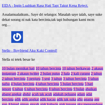
EIDA
-
Ingin Luahkan Rasa Hati Tapi Takut Kena Reject.
Assalamualaikum.. Saye dri selangor. Masalah saye ialah, saye suke
dekat sorang ni nak kata bercinta,tak tapi hubungan kami mcm
org…
Stello
-
Boyfriend Aku Kaki Control!
Stella ni tetek besar ke
10 bulan memikat hati
10 tahun bercinta
10 tahun berkawan
2 akaun
instagram
2 akaun twitter
2 bulan putus
2 hala
2 kali curang
2 tahun
2 tahun bercinta
3 penjuru
3 segi
3 tahun
3 tahun bercinta
3 tahun
nafsu
4 bulan bercinta
4 tahun bercinta
5 bulan bercinta
5 hari
ignore
6 tahun
6 tahun bercinta
8 tahun bercinta
9 bulan
abaikan
abang angkat
abdul
acuh tak acuh
adakah peluang
adam
adat
bercinta
adik
adik angkat
adik kacau
adik tak suka
afiq
agama
age
gap
Ahmad
aiman
aisyah
ajak kahwin
ajak tunang
aku mengandung