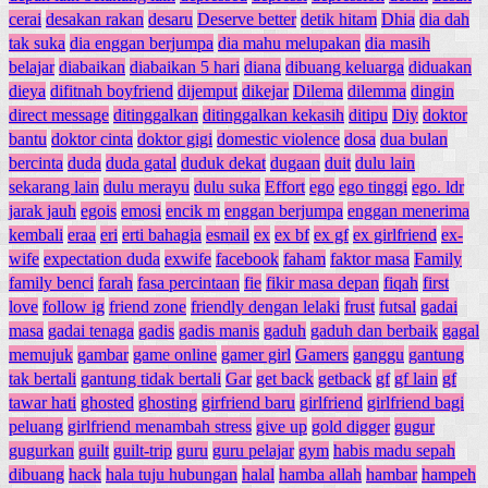
cerai
desakan rakan
desaru
Deserve better
detik hitam
Dhia
dia dah
tak suka
dia enggan berjumpa
dia mahu melupakan
dia masih
belajar
diabaikan
diabaikan 5 hari
diana
dibuang keluarga
diduakan
dieya
difitnah boyfriend
dijemput
dikejar
Dilema
dilemma
dingin
direct message
ditinggalkan
ditinggalkan kekasih
ditipu
Diy
doktor
bantu
doktor cinta
doktor gigi
domestic violence
dosa
dua bulan
bercinta
duda
duda gatal
duduk dekat
dugaan
duit
dulu lain
sekarang lain
dulu merayu
dulu suka
Effort
ego
ego tinggi
ego. ldr
jarak jauh
egois
emosi
encik m
enggan berjumpa
enggan menerima
kembali
eraa
eri
erti bahagia
esmail
ex
ex bf
ex gf
ex girlfriend
ex-
wife
expectation duda
exwife
facebook
faham
faktor masa
Family
family benci
farah
fasa percintaan
fie
fikir masa depan
fiqah
first
love
follow ig
friend zone
friendly dengan lelaki
frust
futsal
gadai
masa
gadai tenaga
gadis
gadis manis
gaduh
gaduh dan berbaik
gagal
memujuk
gambar
game online
gamer girl
Gamers
ganggu
gantung
tak bertali
gantung tidak bertali
Gar
get back
getback
gf
gf lain
gf
tawar hati
ghosted
ghosting
girfriend baru
girlfriend
girlfriend bagi
peluang
girlfriend menambah stress
give up
gold digger
gugur
gugurkan
guilt
guilt-trip
guru
guru pelajar
gym
habis madu sepah
dibuang
hack
hala tuju hubungan
halal
hamba allah
hambar
hampeh