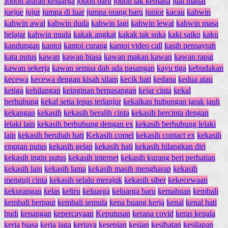
Jodoh aturan keluarga
jodoh baru
jodoh tak kemana
jual mahal
juejue
jujur
jumpa di luar
jumpa orang baru
junior
kacau
kahwin
kahwin awal
kahwin duda
kahwin lagi
kahwin lewat
kahwin masa
belajar
kahwin muda
kakak angkat
kakak tak suka
kaki saiko
kaku
kandungan
kantoi
kantoi curang
kantoi video call
kasih pensayrah
kata putus
kawan
kawan biasa
kawan makan kawan
kawan rapat
kawan sekerja
kawan semua dah ada pasangan
kayu tiga
kebudakan
kecewa
kecewa dengan kisah silam
kecik hati
kedana
kedua atau
ketiga
kehilangan
keinginan berpasangan
kejar cinta
kekal
berhubung
kekal setia lepas terlanjur
kekalkan hubungan jarak jauh
kekangan
kekasih
kekasih beralih cinta
kekasih bercinta dengan
lelaki lain
kekasih berhubung dengan ex
kekasih berhubung lelaki
lain
kekasih berubah hati
Kekasih comel
kekasih contact ex
kekasih
enggan putus
kekasih gelap
kekasih hati
kekasih hilangkan diri
kekasih ingin putus
kekasih internet
kekasih kurang beri perhatian
kekasih lain
kekasih lama
kekasih masih mengharap
kekasih
menguji cinta
kekasih selalu merajuk
kekasih siber
kekecewaan
kekurangan
kelas
keliru
keluarga
keluarga baru
kemahuan
kembali
kembali berpaut
kembali semula
kena buang kerja
kenal
kenal hati
budi
kenangan
kepercayaan
Keputusan
kerana covid
keras kepala
kerja biasa
kerja jaga
kerjaya
kesepian
kesian
kesihatan
kesilapan