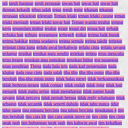
tali
taruh harapan
taruh perasaan
tawan hati
tawar hati
tawar hati
dengan kekasih
tebus salah
tegas
teguh
tegur
tekanan
tekanan
perasaan
teknologi
telegram
Teman lelaki
teman lelaki curang
teman
lelaki menjauh
teman lelaki tawar hati
Teman wanita terabai
tempat
kerja
tenggelam timbul
terabai
terapi
terapi diri
terasa hati
terbaik
terbuka hati
terburu
tergantung
terhegeh
terikat
terima baik buruk
terima hakikat
terima seadanya
terima semula
terima takdir
teringat
teringat cinta lama
terlalu awal berkahwin
terlalu cinta
terlalu sayang
terlanjur
terpikat
terpikat guru sendiri
tertekan
tertipu
terus mencuba
terus terang
teruskan atau putuskan
teruskan hidup
test pasangan
tetap pendirian
Thena
tiada hala tuju
tiada kad pengenalan
tiada
khabar
tiada rasa cinta
tiada salah
tiba tiba
tiba tiba putus
tiba-tiba
berubah
tiba-tiba minta putus
tidak balas mesej
tidak berkomunikasi
tidak berterus-terang
tidak contact
tidak endah
tidak jujur
tidak lagi
menarik
tidak mahu serius
tidak menghargai
tidak pamer kasih
sayang
tidak percaya
tidak pernah bersua
tidak reply whatsapp
tidak
sebagus
tidak secantik
tidak seperti dahulu
tidak tahu punca
tidur
tidur siang
tiga minggu bercinta
tiga tahun bercinta
tingakatan 4
tips
tips berubah
tips cara ldr
tips cara untuk move on
tips cinta
tips cinta
jarak jauh
tips hubungan jarak jauh
tips kahwin awal
tips kekalkan