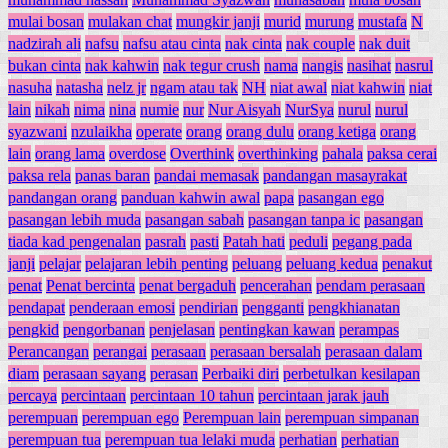
mulai bosan
mulakan chat
mungkir janji
murid
murung
mustafa
N
nadzirah ali
nafsu
nafsu atau cinta
nak cinta
nak couple
nak duit
bukan cinta
nak kahwin
nak tegur crush
nama
nangis
nasihat
nasrul
nasuha
natasha
nelz jr
ngam atau tak
NH
niat awal
niat kahwin
niat
lain
nikah
nima
nina
numie
nur
Nur Aisyah
NurSya
nurul
nurul
syazwani
nzulaikha
operate
orang
orang dulu
orang ketiga
orang
lain
orang lama
overdose
Overthink
overthinking
pahala
paksa cerai
paksa rela
panas baran
pandai memasak
pandangan masayrakat
pandangan orang
panduan kahwin awal
papa
pasangan ego
pasangan lebih muda
pasangan sabah
pasangan tanpa ic
pasangan
tiada kad pengenalan
pasrah
pasti
Patah hati
peduli
pegang pada
janji
pelajar
pelajaran lebih penting
peluang
peluang kedua
penakut
penat
Penat bercinta
penat bergaduh
pencerahan
pendam perasaan
pendapat
penderaan emosi
pendirian
pengganti
pengkhianatan
pengkid
pengorbanan
penjelasan
pentingkan kawan
perampas
Perancangan
perangai
perasaan
perasaan bersalah
perasaan dalam
diam
perasaan sayang
perasan
Perbaiki diri
perbetulkan kesilapan
percaya
percintaan
percintaan 10 tahun
percintaan jarak jauh
perempuan
perempuan ego
Perempuan lain
perempuan simpanan
perempuan tua
perempuan tua lelaki muda
perhatian
perhatian