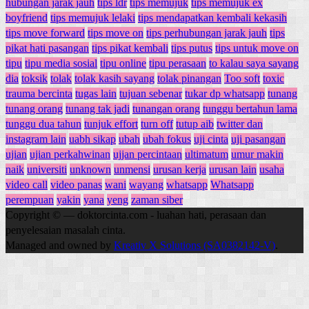
hubungan jarak jauh
tips ldr
tips memujuk
tips memujuk ex
boyfriend
tips memujuk lelaki
tips mendapatkan kembali kekasih
tips move forward
tips move on
tips perhubungan jarak jauh
tips
pikat hati pasangan
tips pikat kembali
tips putus
tips untuk move on
tipu
tipu media sosial
tipu online
tipu perasaan
to kalau saya sayang
dia
toksik
tolak
tolak kasih sayang
tolak pinangan
Too soft
toxic
trauma bercinta
tugas lain
tujuan sebenar
tukar dp whatsapp
tunang
tunang orang
tunang tak jadi
tunangan orang
tunggu bertahun lama
tunggu dua tahun
tunjuk effort
turn off
tutup aib
twitter dan
instagram lain
uabh sikap
ubah
ubah fokus
uji cinta
uji pasangan
ujian
ujian perkahwinan
ujjan percintaan
ultimatum
umur makin
naik
universiti
unknown
unmensi
urusan kerja
urusan lain
usaha
video call
video panas
wani
wayang
whatsapp
Whatsapp
perempuan
yakin
yana
yeng
zaman siber
Copyright © — doktorcinta.com - luahan hati, perasaan dan
penyelesaian masalah cinta.
Managed and owned by
Kreativ X Solutions (SA0382142-V)
.