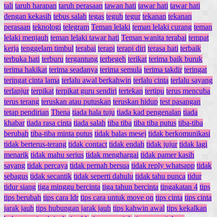
tali
taruh harapan
taruh perasaan
tawan hati
tawar hati
tawar hati
dengan kekasih
tebus salah
tegas
teguh
tegur
tekanan
tekanan
perasaan
teknologi
telegram
Teman lelaki
teman lelaki curang
teman
lelaki menjauh
teman lelaki tawar hati
Teman wanita terabai
tempat
kerja
tenggelam timbul
terabai
terapi
terapi diri
terasa hati
terbaik
terbuka hati
terburu
tergantung
terhegeh
terikat
terima baik buruk
terima hakikat
terima seadanya
terima semula
terima takdir
teringat
teringat cinta lama
terlalu awal berkahwin
terlalu cinta
terlalu sayang
terlanjur
terpikat
terpikat guru sendiri
tertekan
tertipu
terus mencuba
terus terang
teruskan atau putuskan
teruskan hidup
test pasangan
tetap pendirian
Thena
tiada hala tuju
tiada kad pengenalan
tiada
khabar
tiada rasa cinta
tiada salah
tiba tiba
tiba tiba putus
tiba-tiba
berubah
tiba-tiba minta putus
tidak balas mesej
tidak berkomunikasi
tidak berterus-terang
tidak contact
tidak endah
tidak jujur
tidak lagi
menarik
tidak mahu serius
tidak menghargai
tidak pamer kasih
sayang
tidak percaya
tidak pernah bersua
tidak reply whatsapp
tidak
sebagus
tidak secantik
tidak seperti dahulu
tidak tahu punca
tidur
tidur siang
tiga minggu bercinta
tiga tahun bercinta
tingakatan 4
tips
tips berubah
tips cara ldr
tips cara untuk move on
tips cinta
tips cinta
jarak jauh
tips hubungan jarak jauh
tips kahwin awal
tips kekalkan