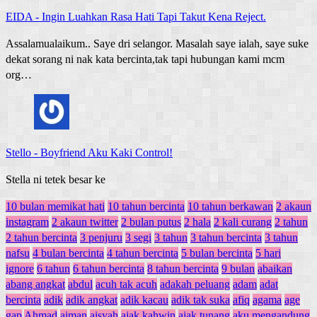
EIDA
-
Ingin Luahkan Rasa Hati Tapi Takut Kena Reject.
Assalamualaikum.. Saye dri selangor. Masalah saye ialah, saye suke
dekat sorang ni nak kata bercinta,tak tapi hubungan kami mcm
org…
Stello
-
Boyfriend Aku Kaki Control!
Stella ni tetek besar ke
10 bulan memikat hati
10 tahun bercinta
10 tahun berkawan
2 akaun
instagram
2 akaun twitter
2 bulan putus
2 hala
2 kali curang
2 tahun
2 tahun bercinta
3 penjuru
3 segi
3 tahun
3 tahun bercinta
3 tahun
nafsu
4 bulan bercinta
4 tahun bercinta
5 bulan bercinta
5 hari
ignore
6 tahun
6 tahun bercinta
8 tahun bercinta
9 bulan
abaikan
abang angkat
abdul
acuh tak acuh
adakah peluang
adam
adat
bercinta
adik
adik angkat
adik kacau
adik tak suka
afiq
agama
age
gap
Ahmad
aiman
aisyah
ajak kahwin
ajak tunang
aku mengandung