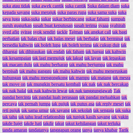
suka atau tidak
suka awek cantik
suka cantik
Suka dalam diam
suka
kepada sayang
suka merajuk
suka paras rupa
suka sama suka
suka
saya juga
suka-suka
sukar
sukar berbincang
sukar fahami
sumpah
suruh gugurkan
susah buat keputusan
susah terima
syaaa
syahirah
syed afiq
syirag
syok sendiri
tackle
Tajman
tak angkat call
tak bagi
perhatian
tak balas chat
tak balas mesej
tak berbalas
tak berminat
tak
bersedia kahwin
tak boleh lupa
tak boleh terima
tak cukup duit
tak
dihargai
tak dihiraukan
tak endah
tak faham
tak hargai
tak kahwin
tak kesampaian
tak lagi memujuk
tak lakud
tak layan
tak lepaskan
tak macam dulu
tak mahu berharap
tak mahu berjumpa
tak mahu
berpisah
tak mahu ganggu
tak mahu kahwin
tak mahu meneruskan
hubungan
tak mahu mengongkong
tak mampu
tak matang
tak mesra
tak move on
tak mungkin bersatu kembali
tak nak
tak nak bercakap
tak nak halal
tak nak kahwin lewat
tak nak tanggungjawab
Tak
pandai bercinta
tak pandai luah perasaan
tak pandai meluahkan
tak
percaya
tak pernah jumpa
tak pujuk
tak putus asa
tak reply mesej
tak
reti pujuk
tak sama umur
tak sayang
tak sekolah
tak sengaja
tak suka
tak tahu
tak tahu lead relationship
tak tunjuk kasih sayang
tak yakin
takde bajet
takde hati
takdir
takut
takut kehilangan
takut terluka
tanda amaran
tandatanya
tanggapan orang
tanya
tanya khabar
Tarik