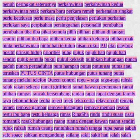
penuh
peringkat seterusnya
perkahwinan
perkahwinan kedua
perkahwinan retak
perkara baru
perkara remeh
perkenalan singkat
perlu ketelusan
perlu masa
perlu penjelasan
perlukan perhatian
perlukan saya
perpisahan
persinggahan
personaliti
perubahan
perubahan tiba tiba
pikat semula
pilih
pilihan
pilihan di tangan
sendiri
pilihan ibu bapa
pilihan kedua
pilihan keluarga
pilihan mak
pinta perkahwinan
pintu hati tertutup
pisau cukur
PJJ
pkp
playboy
positif
prinsip hidup
priorities
pubg
pujuk
pujuk hati
pujuk hati
sendiri
pujuk semula
pukul
pukul kekasih
pulihkan hubungan
punca
gaduh
punca pergaduhan
putu harapan
putus
putus asa
putus atau
teruskan
PUTUS CINTA
putus hubungan
putus tunang
putus
tunang melalui telefon
Queen control
ragu – ragu
ragu-ragu
rahsia
rajuk
rakan sekerja
ramai girlfriend
ramai kawan perempuan
ramai
pilihan
rampas
rancak bersembang
ranjau
rapat
rapat dengan family
raya
rebound love
redha
reject
rejek
reka cerita
relay on off
remaja
remeh
remove gambar
remove instagram
remove memori
respon
restu ibu bapa
restu keluarga
rimas
RinaSha
rindu
rindu suara
risau
romantik
rosak hubungan
ruang
ruang dengan kawan
ruang sendiri
rujuk
rulzah
rumah usang
runtuhkan rumah tangga
rupa paras
sabah
safe space
sahkan mengandung
sailang
sakit
sakit hati
salah
salah