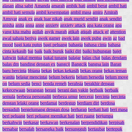
alasan
alisa sabri
Amanda
amarah
ambik hati
ambil berat
ambil hati
ambil hati semula
ambil kesempatan
ambil masa
amira
Amirah
Amsyar
anak ex
anak luar nikah
anak murid sendiri
anak sendiri
anisha
anita
anna
anne
anxiety
anxiety attack
apa kata orang
apa
yang kita mahu
aqilah
asyik marah
atikah
atiqah
attack gf
attention
awal sahaja beriya
awek gamer
awek lain
awek pubg
awin
az
bad
mood
bagi kata putus
bagi peluang
bahagia
bahasa cinta
bahasa
cinta kekasih
bai
baik
baik buruk
baiki diri
baiki hubungan
bajet
kahwin
bakal mentua
bakal tunang
balajar
balas chat
balas dendam
balas dm
banding dengan ex
bangcij
Bangcik
bangsa lain
Baran
baru bercinta
bbiana
bekas
bekas kekasih
bekas orang
bekas teman
wanita
belajar mencintai
belum bekerja
belum bersedia
belum move
on
belum sedia
benci
benda remeh
berahsia
berakhir dengan
kekecewaan
berangan
berani
berani dan yakin
berbaik
berbaik
semula
berbeza personaliti
berbeza umur
bercerai
bercinta
bercinta
dengan lelaki orang
berdamai
berdegup
berdiam diri
berdosa
bergaduh
bergelumang dengan dosa
berharap
berhati hati
beri masa
beri peluang
beri peluang memikat hati
beri ruang
berjumpa
berkahwin
berkasar
berkawan
berkenalan
berpendidikan
berpisah
bersabar
bersalah
bersangka baik
bersungguh
bertaubat
bertepuk