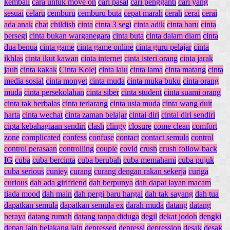
kembali
cara untuk move on
cari pasal
cari pengganti
cari yang
sesuai
celaru
cemburu
cemburu buta
cepat marah
cerah
cerai
cerai
ada anak
chat
childish
cinta
cinta 3 segi
cinta adik
cinta baru
cinta
bersegi
cinta bukan warganegara
cinta buta
cinta dalam diam
cinta
dua benua
cinta game
cinta game online
cinta guru pelajar
cinta
ikhlas
cinta ikut kawan
cinta internet
cinta isteri orang
cinta jarak
jauh
cinta kakak
Cinta Kolej
cinta lalu
cinta lama
cinta matang
cinta
media sosial
cinta monyet
cinta muda
cinta muka buku
cinta orang
muda
cinta persekolahan
cinta siber
cinta student
cinta suami orang
cinta tak berbalas
cinta terlarang
cinta usia muda
cinta wang duit
harta
cinta wechat
cinta zaman belajar
cintai diri
cintai diri sendiri
cipta kebahagiaan sendiri
clash
clingy
closure
come clean
comfort
zone
complicated
confess
confuse
contact
contact semula
control
control perasaan
controlling
couple
covid
crush
crush follow back
IG
cuba
cuba bercinta
cuba berubah
cuba memahami
cuba pujuk
cuba serious
cuniey
curang
curang dengan rakan sekerja
curiga
curious
dah ada girlfriend
dah berpunya
dah dapat layan macam
tiada mood
dah main
dah pergi baru hargai
dah tak sayang
dah tua
dapatkan semula
dapatkan semula ex
darah muda
datang
datang
beraya
datang rumah
datang tanpa diduga
degil
dekat jodoh
dengki
depan lain belakang lain
depressed
depressi
depression
desak
desak