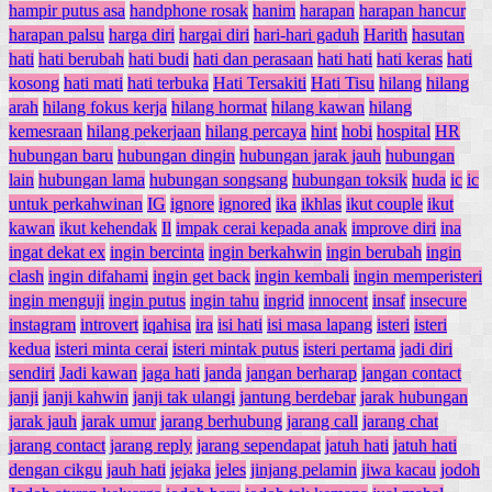
hampir putus asa
handphone rosak
hanim
harapan
harapan hancur
harapan palsu
harga diri
hargai diri
hari-hari gaduh
Harith
hasutan
hati
hati berubah
hati budi
hati dan perasaan
hati hati
hati keras
hati
kosong
hati mati
hati terbuka
Hati Tersakiti
Hati Tisu
hilang
hilang
arah
hilang fokus kerja
hilang hormat
hilang kawan
hilang
kemesraan
hilang pekerjaan
hilang percaya
hint
hobi
hospital
HR
hubungan baru
hubungan dingin
hubungan jarak jauh
hubungan
lain
hubungan lama
hubungan songsang
hubungan toksik
huda
ic
ic
untuk perkahwinan
IG
ignore
ignored
ika
ikhlas
ikut couple
ikut
kawan
ikut kehendak
Il
impak cerai kepada anak
improve diri
ina
ingat dekat ex
ingin bercinta
ingin berkahwin
ingin berubah
ingin
clash
ingin difahami
ingin get back
ingin kembali
ingin memperisteri
ingin menguji
ingin putus
ingin tahu
ingrid
innocent
insaf
insecure
instagram
introvert
iqahisa
ira
isi hati
isi masa lapang
isteri
isteri
kedua
isteri minta cerai
isteri mintak putus
isteri pertama
jadi diri
sendiri
Jadi kawan
jaga hati
janda
jangan berharap
jangan contact
janji
janji kahwin
janji tak ulangi
jantung berdebar
jarak hubungan
jarak jauh
jarak umur
jarang berhubung
jarang call
jarang chat
jarang contact
jarang reply
jarang sependapat
jatuh hati
jatuh hati
dengan cikgu
jauh hati
jejaka
jeles
jinjang pelamin
jiwa kacau
jodoh