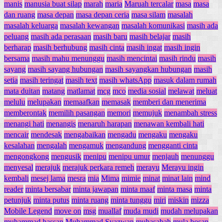
manis
manusia buat silap
marah
maria
Maruah tercalar
masa
masa
dan ruang
masa depan
masa depan ceria
masa silam
masalah
masalah keluarga
masalah kewangan
masalah komunikasi
masih ada
peluang
masih ada perasaan
masih baru
masih belajar
masih
berharap
masih berhubung
masih cinta
masih ingat
masih ingin
bersama
masih mahu menunggu
masih mencintai
masih rindu
masih
sayang
masih sayang hubungan
masih sayangkan hubungan
masih
setia
masih teringat
masih text
masih whatsApp
masuk dalam rumah
mata duitan
matang
matlamat
mcg
mco
media sosial
melawat
meluat
melulu
melupakan
memaafkan
memasak
memberi dan menerima
memberontak
memilih pasangan
memori
memujuk
menambah stress
menangi hati
menangis
menaruh harapan
menawan kembali hati
mencair
mendesak
mengabaikan
mengadu
mengaku
mengaku
kesalahan
mengalah
mengamuk
mengandung
mengganti cinta
mengongkong
mengusik
menipu
menipu umur
menjauh
menunggu
menyesal
merajuk
merajuk perkara remeh
merayu
Merayu ingin
kembali
mesej lama
mesra
mia
Mima
mimie
minat
minat lain
mind
reader
minta bersabar
minta jawapan
minta maaf
minta masa
minta
petunjuk
minta putus
minta ruang
minta tunggu
miri
miskin
mizza
Mobile Legend
move on
msg
muallaf
muda mudi
mudah melupakan
muhammad hassan
Muhammad Syazwan
muhasabah
mula bosan