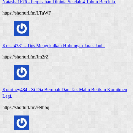
Natasha1676
-
Perpisahan Dipinta Setelah 4 Tahun Bercinta.
https://shorturl.fm/LTaWF
Krista4381
-
Tips Mengekalkan Hubungan Jarak Jauh.
https://shorturl.fm/Jm2rZ
Kourtney484
-
Si Dia Berubah Dan Tak Mahu Berikan Komitmen
Lagi.
https://shorturl.fm/eNhbq