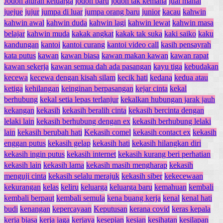
Jodoh aturan keluarga
jodoh baru
jodoh tak kemana
jual mahal
juejue
jujur
jumpa di luar
jumpa orang baru
junior
kacau
kahwin
kahwin awal
kahwin duda
kahwin lagi
kahwin lewat
kahwin masa
belajar
kahwin muda
kakak angkat
kakak tak suka
kaki saiko
kaku
kandungan
kantoi
kantoi curang
kantoi video call
kasih pensayrah
kata putus
kawan
kawan biasa
kawan makan kawan
kawan rapat
kawan sekerja
kawan semua dah ada pasangan
kayu tiga
kebudakan
kecewa
kecewa dengan kisah silam
kecik hati
kedana
kedua atau
ketiga
kehilangan
keinginan berpasangan
kejar cinta
kekal
berhubung
kekal setia lepas terlanjur
kekalkan hubungan jarak jauh
kekangan
kekasih
kekasih beralih cinta
kekasih bercinta dengan
lelaki lain
kekasih berhubung dengan ex
kekasih berhubung lelaki
lain
kekasih berubah hati
Kekasih comel
kekasih contact ex
kekasih
enggan putus
kekasih gelap
kekasih hati
kekasih hilangkan diri
kekasih ingin putus
kekasih internet
kekasih kurang beri perhatian
kekasih lain
kekasih lama
kekasih masih mengharap
kekasih
menguji cinta
kekasih selalu merajuk
kekasih siber
kekecewaan
kekurangan
kelas
keliru
keluarga
keluarga baru
kemahuan
kembali
kembali berpaut
kembali semula
kena buang kerja
kenal
kenal hati
budi
kenangan
kepercayaan
Keputusan
kerana covid
keras kepala
kerja biasa
kerja jaga
kerjaya
kesepian
kesian
kesihatan
kesilapan