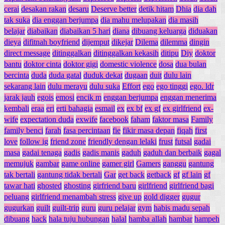
cerai
desakan rakan
desaru
Deserve better
detik hitam
Dhia
dia dah
tak suka
dia enggan berjumpa
dia mahu melupakan
dia masih
belajar
diabaikan
diabaikan 5 hari
diana
dibuang keluarga
diduakan
dieya
difitnah boyfriend
dijemput
dikejar
Dilema
dilemma
dingin
direct message
ditinggalkan
ditinggalkan kekasih
ditipu
Diy
doktor
bantu
doktor cinta
doktor gigi
domestic violence
dosa
dua bulan
bercinta
duda
duda gatal
duduk dekat
dugaan
duit
dulu lain
sekarang lain
dulu merayu
dulu suka
Effort
ego
ego tinggi
ego. ldr
jarak jauh
egois
emosi
encik m
enggan berjumpa
enggan menerima
kembali
eraa
eri
erti bahagia
esmail
ex
ex bf
ex gf
ex girlfriend
ex-
wife
expectation duda
exwife
facebook
faham
faktor masa
Family
family benci
farah
fasa percintaan
fie
fikir masa depan
fiqah
first
love
follow ig
friend zone
friendly dengan lelaki
frust
futsal
gadai
masa
gadai tenaga
gadis
gadis manis
gaduh
gaduh dan berbaik
gagal
memujuk
gambar
game online
gamer girl
Gamers
ganggu
gantung
tak bertali
gantung tidak bertali
Gar
get back
getback
gf
gf lain
gf
tawar hati
ghosted
ghosting
girfriend baru
girlfriend
girlfriend bagi
peluang
girlfriend menambah stress
give up
gold digger
gugur
gugurkan
guilt
guilt-trip
guru
guru pelajar
gym
habis madu sepah
dibuang
hack
hala tuju hubungan
halal
hamba allah
hambar
hampeh