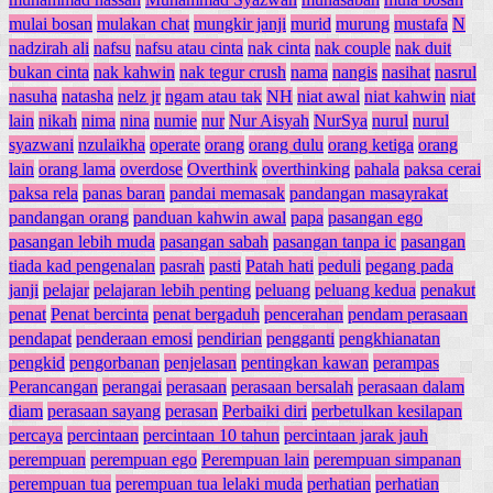
mulai bosan
mulakan chat
mungkir janji
murid
murung
mustafa
N
nadzirah ali
nafsu
nafsu atau cinta
nak cinta
nak couple
nak duit
bukan cinta
nak kahwin
nak tegur crush
nama
nangis
nasihat
nasrul
nasuha
natasha
nelz jr
ngam atau tak
NH
niat awal
niat kahwin
niat
lain
nikah
nima
nina
numie
nur
Nur Aisyah
NurSya
nurul
nurul
syazwani
nzulaikha
operate
orang
orang dulu
orang ketiga
orang
lain
orang lama
overdose
Overthink
overthinking
pahala
paksa cerai
paksa rela
panas baran
pandai memasak
pandangan masayrakat
pandangan orang
panduan kahwin awal
papa
pasangan ego
pasangan lebih muda
pasangan sabah
pasangan tanpa ic
pasangan
tiada kad pengenalan
pasrah
pasti
Patah hati
peduli
pegang pada
janji
pelajar
pelajaran lebih penting
peluang
peluang kedua
penakut
penat
Penat bercinta
penat bergaduh
pencerahan
pendam perasaan
pendapat
penderaan emosi
pendirian
pengganti
pengkhianatan
pengkid
pengorbanan
penjelasan
pentingkan kawan
perampas
Perancangan
perangai
perasaan
perasaan bersalah
perasaan dalam
diam
perasaan sayang
perasan
Perbaiki diri
perbetulkan kesilapan
percaya
percintaan
percintaan 10 tahun
percintaan jarak jauh
perempuan
perempuan ego
Perempuan lain
perempuan simpanan
perempuan tua
perempuan tua lelaki muda
perhatian
perhatian