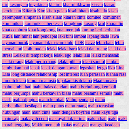
diri
kesunyian
keyakinan
khairul
khairul ikhwan
kiasan
kiasan
percintaan
Kifarah
Kim
kisah gelap
kisah hitam
kisah lalu
kisah
perempuan simpanan
kisah silam
kitaran cinta
komited
komitmen
komunikasi
komunikasi berkesan
kongkong
kosong
krul
kuarantin
kuat cemburu
kuat kongkong
kuat merajuk
kurang beri perhatian
KuSa
lain minat
lain pendapat
laki bini
lambat
lapang dada
lawa
layanan buruk
layanan tak macam dulu
LDR
leave
lebih baik
lebih
memahami
lebih mudah
lelaki
lelaki baru
lelaki dan ruang
lelaki dan
stress
Lelaki di tempat kerja
lelaki ego
lelaki lain
lelaki memasak
lelaki orang
lelaki perlu ruang
lelaki pilihan
lelaki sondol
lembut
lembutkan hati
lepak
lepak dengan kawan
lepaskan
let go
liku
Lina
Lisa
long distance relationship
lost interest
luah perasaan
luahan rasa
lumrah lelaki
lumrah manusia
lupakan kisah lama
Maafkan aku
mahu ambil hati
mahu balas dendam
mahu berhubung kembali
mahu berjumpa
mahu berkawan biasa
mahu bersama semula
mahu
clash
mahu dipujuk
mahu kembali
Mahu pendapat
mahu
perbetulkan kesilapan
mahu putus
mahu ruang
mahu teruskan
hubungan
main
main cinta
main dengan boyfren
main kayu tiga
main saja
mak ayah cerai
mak ayah tak terima
makan hati
maki
maki
marah tengking
Makin menjauh
malas
malaysia
mangsa keadaan