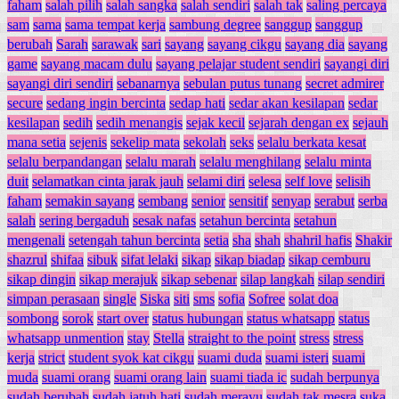
faham
salah pilih
salah sangka
salah sendiri
salah tak
saling percaya
sam
sama
sama tempat kerja
sambung degree
sanggup
sanggup
berubah
Sarah
sarawak
sari
sayang
sayang cikgu
sayang dia
sayang
game
sayang macam dulu
sayang pelajar student sendiri
sayangi diri
sayangi diri sendiri
sebanarnya
sebulan putus tunang
secret admirer
secure
sedang ingin bercinta
sedap hati
sedar akan kesilapan
sedar
kesilapan
sedih
sedih menangis
sejak kecil
sejarah dengan ex
sejauh
mana setia
sejenis
sekelip mata
sekolah
seks
selalu berkata kesat
selalu berpandangan
selalu marah
selalu menghilang
selalu minta
duit
selamatkan cinta jarak jauh
selami diri
selesa
self love
selisih
faham
semakin sayang
sembang
senior
sensitif
senyap
serabut
serba
salah
sering bergaduh
sesak nafas
setahun bercinta
setahun
mengenali
setengah tahun bercinta
setia
sha
shah
shahril hafis
Shakir
shazrul
shifaa
sibuk
sifat lelaki
sikap
sikap biadap
sikap cemburu
sikap dingin
sikap merajuk
sikap sebenar
silap langkah
silap sendiri
simpan perasaan
single
Siska
siti
sms
sofia
Sofree
solat doa
sombong
sorok
start over
status hubungan
status whatsapp
status
whatsapp unmention
stay
Stella
straight to the point
stress
stress
kerja
strict
student syok kat cikgu
suami duda
suami isteri
suami
muda
suami orang
suami orang lain
suami tiada ic
sudah berpunya
sudah berubah
sudah jatuh hati
sudah merayu
sudah tak mesra
suka