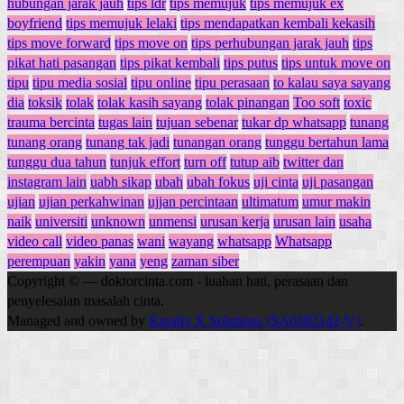
hubungan jarak jauh
tips ldr
tips memujuk
tips memujuk ex
boyfriend
tips memujuk lelaki
tips mendapatkan kembali kekasih
tips move forward
tips move on
tips perhubungan jarak jauh
tips
pikat hati pasangan
tips pikat kembali
tips putus
tips untuk move on
tipu
tipu media sosial
tipu online
tipu perasaan
to kalau saya sayang
dia
toksik
tolak
tolak kasih sayang
tolak pinangan
Too soft
toxic
trauma bercinta
tugas lain
tujuan sebenar
tukar dp whatsapp
tunang
tunang orang
tunang tak jadi
tunangan orang
tunggu bertahun lama
tunggu dua tahun
tunjuk effort
turn off
tutup aib
twitter dan
instagram lain
uabh sikap
ubah
ubah fokus
uji cinta
uji pasangan
ujian
ujian perkahwinan
ujjan percintaan
ultimatum
umur makin
naik
universiti
unknown
unmensi
urusan kerja
urusan lain
usaha
video call
video panas
wani
wayang
whatsapp
Whatsapp
perempuan
yakin
yana
yeng
zaman siber
Copyright © — doktorcinta.com - luahan hati, perasaan dan
penyelesaian masalah cinta.
Managed and owned by
Kreativ X Solutions (SA0382142-V)
.