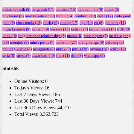
bekas kekasih
(8)
bergaduh
(17)
berubah
(15)
berubah hati
(9)
block
(6)
boyfriend
(6)
buat keputusan
(7)
buntu
(14)
cemburu
(10)
cinta
(17)
cinta jarak
jauh
(8)
cinta muda
(13)
clash
(10)
curang
(17)
ego
(14)
ex
(8)
get back
(11)
ingin kembali
(9)
kahwin
(9)
kecewa
(13)
keliru
(24)
komunikasi
(14)
LDR
(8)
lelaki
(6)
long distance relationship
(6)
marah
(8)
masa depan
(7)
masih sayang
(38)
merajuk
(9)
minta putus
(7)
move on
(27)
orang ketiga
(9)
peluang
(6)
peluang kedua
(8)
pengganti
(8)
pujuk
(9)
putus
(26)
sayang
(10)
sedih
(12)
setia
(8)
stress
(7)
tawar hati
(40)
tips
(11)
tipu
(8)
whatsapp
(9)
Statistik
Online Visitors:
0
Today's Views:
16
Last 7 Days Views:
186
Last 30 Days Views:
744
Last 365 Days Views:
44,210
Total Views:
3,363,723