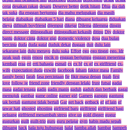
cerai
desakan rakan
desaru
Deserve better
detik hitam
Dhia
dia dah
tak suka
dia enggan berjumpa
dia mahu melupakan
dia masih
belajar
diabaikan
diabaikan 5 hari
diana
dibuang keluarga
diduakan
dieya
difitnah boyfriend
dijemput
dikejar
Dilema
dilemma
dingin
direct message
ditinggalkan
ditinggalkan kekasih
ditipu
Diy
doktor
bantu
doktor cinta
doktor gigi
domestic violence
dosa
dua bulan
bercinta
duda
duda gatal
duduk dekat
dugaan
duit
dulu lain
sekarang lain
dulu merayu
dulu suka
Effort
ego
ego tinggi
ego. ldr
jarak jauh
egois
emosi
encik m
enggan berjumpa
enggan menerima
kembali
eraa
eri
erti bahagia
esmail
ex
ex bf
ex gf
ex girlfriend
ex-
wife
expectation duda
exwife
facebook
faham
faktor masa
Family
family benci
farah
fasa percintaan
fie
fikir masa depan
fiqah
first
love
follow ig
friend zone
friendly dengan lelaki
frust
futsal
gadai
masa
gadai tenaga
gadis
gadis manis
gaduh
gaduh dan berbaik
gagal
memujuk
gambar
game online
gamer girl
Gamers
ganggu
gantung
tak bertali
gantung tidak bertali
Gar
get back
getback
gf
gf lain
gf
tawar hati
ghosted
ghosting
girfriend baru
girlfriend
girlfriend bagi
peluang
girlfriend menambah stress
give up
gold digger
gugur
gugurkan
guilt
guilt-trip
guru
guru pelajar
gym
habis madu sepah
dibuang
hack
hala tuju hubungan
halal
hamba allah
hambar
hampeh