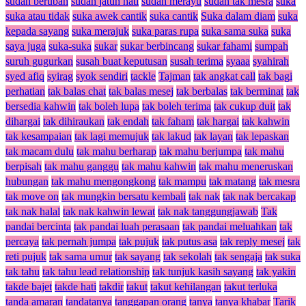
sudah berubah
sudah jatuh hati
sudah merayu
sudah tak mesra
suka
suka atau tidak
suka awek cantik
suka cantik
Suka dalam diam
suka
kepada sayang
suka merajuk
suka paras rupa
suka sama suka
suka
saya juga
suka-suka
sukar
sukar berbincang
sukar fahami
sumpah
suruh gugurkan
susah buat keputusan
susah terima
syaaa
syahirah
syed afiq
syirag
syok sendiri
tackle
Tajman
tak angkat call
tak bagi
perhatian
tak balas chat
tak balas mesej
tak berbalas
tak berminat
tak
bersedia kahwin
tak boleh lupa
tak boleh terima
tak cukup duit
tak
dihargai
tak dihiraukan
tak endah
tak faham
tak hargai
tak kahwin
tak kesampaian
tak lagi memujuk
tak lakud
tak layan
tak lepaskan
tak macam dulu
tak mahu berharap
tak mahu berjumpa
tak mahu
berpisah
tak mahu ganggu
tak mahu kahwin
tak mahu meneruskan
hubungan
tak mahu mengongkong
tak mampu
tak matang
tak mesra
tak move on
tak mungkin bersatu kembali
tak nak
tak nak bercakap
tak nak halal
tak nak kahwin lewat
tak nak tanggungjawab
Tak
pandai bercinta
tak pandai luah perasaan
tak pandai meluahkan
tak
percaya
tak pernah jumpa
tak pujuk
tak putus asa
tak reply mesej
tak
reti pujuk
tak sama umur
tak sayang
tak sekolah
tak sengaja
tak suka
tak tahu
tak tahu lead relationship
tak tunjuk kasih sayang
tak yakin
takde bajet
takde hati
takdir
takut
takut kehilangan
takut terluka
tanda amaran
tandatanya
tanggapan orang
tanya
tanya khabar
Tarik