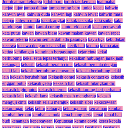
Jodoh aturan keluarga
jodoh baru
jodoh tak kemana
jual mahal
juejue
jujur
jumpa di luar
jumpa orang baru
junior
kacau
kahwin
kahwin awal
kahwin duda
kahwin lagi
kahwin lewat
kahwin masa
belajar
kahwin muda
kakak angkat
kakak tak suka
kaki saiko
kaku
kandungan
kantoi
kantoi curang
kantoi video call
kasih pensayrah
kata putus
kawan
kawan biasa
kawan makan kawan
kawan rapat
kawan sekerja
kawan semua dah ada pasangan
kayu tiga
kebudakan
kecewa
kecewa dengan kisah silam
kecik hati
kedana
kedua atau
ketiga
kehilangan
keinginan berpasangan
kejar cinta
kekal
berhubung
kekal setia lepas terlanjur
kekalkan hubungan jarak jauh
kekangan
kekasih
kekasih beralih cinta
kekasih bercinta dengan
lelaki lain
kekasih berhubung dengan ex
kekasih berhubung lelaki
lain
kekasih berubah hati
Kekasih comel
kekasih contact ex
kekasih
enggan putus
kekasih gelap
kekasih hati
kekasih hilangkan diri
kekasih ingin putus
kekasih internet
kekasih kurang beri perhatian
kekasih lain
kekasih lama
kekasih masih mengharap
kekasih
menguji cinta
kekasih selalu merajuk
kekasih siber
kekecewaan
kekurangan
kelas
keliru
keluarga
keluarga baru
kemahuan
kembali
kembali berpaut
kembali semula
kena buang kerja
kenal
kenal hati
budi
kenangan
kepercayaan
Keputusan
kerana covid
keras kepala
kerja biasa
kerja jaga
kerjaya
kesepian
kesian
kesihatan
kesilapan