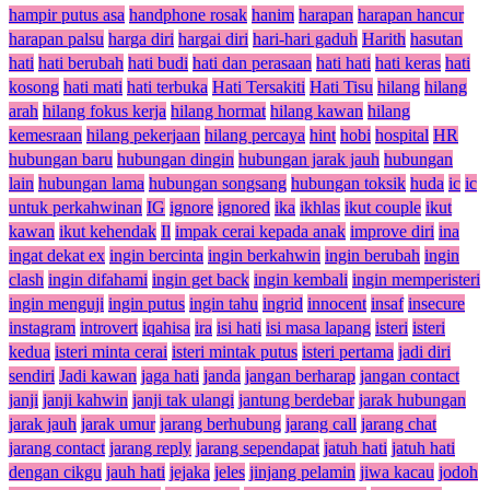
hampir putus asa
handphone rosak
hanim
harapan
harapan hancur
harapan palsu
harga diri
hargai diri
hari-hari gaduh
Harith
hasutan
hati
hati berubah
hati budi
hati dan perasaan
hati hati
hati keras
hati
kosong
hati mati
hati terbuka
Hati Tersakiti
Hati Tisu
hilang
hilang
arah
hilang fokus kerja
hilang hormat
hilang kawan
hilang
kemesraan
hilang pekerjaan
hilang percaya
hint
hobi
hospital
HR
hubungan baru
hubungan dingin
hubungan jarak jauh
hubungan
lain
hubungan lama
hubungan songsang
hubungan toksik
huda
ic
ic
untuk perkahwinan
IG
ignore
ignored
ika
ikhlas
ikut couple
ikut
kawan
ikut kehendak
Il
impak cerai kepada anak
improve diri
ina
ingat dekat ex
ingin bercinta
ingin berkahwin
ingin berubah
ingin
clash
ingin difahami
ingin get back
ingin kembali
ingin memperisteri
ingin menguji
ingin putus
ingin tahu
ingrid
innocent
insaf
insecure
instagram
introvert
iqahisa
ira
isi hati
isi masa lapang
isteri
isteri
kedua
isteri minta cerai
isteri mintak putus
isteri pertama
jadi diri
sendiri
Jadi kawan
jaga hati
janda
jangan berharap
jangan contact
janji
janji kahwin
janji tak ulangi
jantung berdebar
jarak hubungan
jarak jauh
jarak umur
jarang berhubung
jarang call
jarang chat
jarang contact
jarang reply
jarang sependapat
jatuh hati
jatuh hati
dengan cikgu
jauh hati
jejaka
jeles
jinjang pelamin
jiwa kacau
jodoh