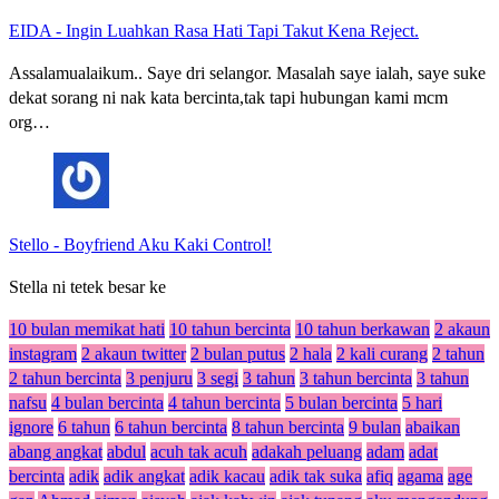
EIDA
-
Ingin Luahkan Rasa Hati Tapi Takut Kena Reject.
Assalamualaikum.. Saye dri selangor. Masalah saye ialah, saye suke
dekat sorang ni nak kata bercinta,tak tapi hubungan kami mcm
org…
Stello
-
Boyfriend Aku Kaki Control!
Stella ni tetek besar ke
10 bulan memikat hati
10 tahun bercinta
10 tahun berkawan
2 akaun
instagram
2 akaun twitter
2 bulan putus
2 hala
2 kali curang
2 tahun
2 tahun bercinta
3 penjuru
3 segi
3 tahun
3 tahun bercinta
3 tahun
nafsu
4 bulan bercinta
4 tahun bercinta
5 bulan bercinta
5 hari
ignore
6 tahun
6 tahun bercinta
8 tahun bercinta
9 bulan
abaikan
abang angkat
abdul
acuh tak acuh
adakah peluang
adam
adat
bercinta
adik
adik angkat
adik kacau
adik tak suka
afiq
agama
age