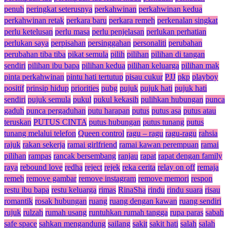
penuh
peringkat seterusnya
perkahwinan
perkahwinan kedua
perkahwinan retak
perkara baru
perkara remeh
perkenalan singkat
perlu ketelusan
perlu masa
perlu penjelasan
perlukan perhatian
perlukan saya
perpisahan
persinggahan
personaliti
perubahan
perubahan tiba tiba
pikat semula
pilih
pilihan
pilihan di tangan
sendiri
pilihan ibu bapa
pilihan kedua
pilihan keluarga
pilihan mak
pinta perkahwinan
pintu hati tertutup
pisau cukur
PJJ
pkp
playboy
positif
prinsip hidup
priorities
pubg
pujuk
pujuk hati
pujuk hati
sendiri
pujuk semula
pukul
pukul kekasih
pulihkan hubungan
punca
gaduh
punca pergaduhan
putu harapan
putus
putus asa
putus atau
teruskan
PUTUS CINTA
putus hubungan
putus tunang
putus
tunang melalui telefon
Queen control
ragu – ragu
ragu-ragu
rahsia
rajuk
rakan sekerja
ramai girlfriend
ramai kawan perempuan
ramai
pilihan
rampas
rancak bersembang
ranjau
rapat
rapat dengan family
raya
rebound love
redha
reject
rejek
reka cerita
relay on off
remaja
remeh
remove gambar
remove instagram
remove memori
respon
restu ibu bapa
restu keluarga
rimas
RinaSha
rindu
rindu suara
risau
romantik
rosak hubungan
ruang
ruang dengan kawan
ruang sendiri
rujuk
rulzah
rumah usang
runtuhkan rumah tangga
rupa paras
sabah
safe space
sahkan mengandung
sailang
sakit
sakit hati
salah
salah