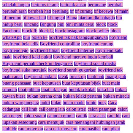
sebelah tangan
berterus terang
bertolak ansur
bertunang
berubah
berubah arah
berubah hati
berulang
bf
bf curang
bf kecewa
bf main
bf menipu
bf tawar hati
bf tinggal
Biana
biarkan dia bahagia
bin
hidup baru
bincang
Bingung
bini
bini minta cerai
block
block
Facebook
block fb
block ig
block instagram
block twitter
block
whatsApp
blur
boleh ke
boyfren tak nak tanggungjawab
boyfriend
boyfriend bela adik
Boyfriend controlling
boyfriend curang
boyfriend ego
boyfriend fitnah
boyfriend internet
boyfriend kaki
maki
boyfriend kaki pukul
boyfriend merayu ingin kembali
Boyfriend pernah check in dengan ex
boyfriend social media
boyfriend suka merajuk
boyfriend suruh gugurkan
boyfriend tak
mahu anak
boyfriend tiada ic
break
break up
buah hati
buang jauh
buang perasaan
buat keputusan
buat keputusan bijak
buat main
sumpah
buat pilihan
buat tak layan
budak sekolah
buka hati
bukan
kawan biasa
bukan kerana cinta
bukan lelaki pertama
bukan miracle
bukan warganegara
bukti
bulan
bulan madu
buntu
busy
Caca
cadangan
call limit
call orang lain
calon isteri
calon pasangan
calon
satu negeri
calon suami
cannot commit
cantik
cara atasi
cara ldr
cara
lupakan seseorang
cara memujuk
cara menangani hubungan jarak
jauh ldr
cara move on
cara nak move on
cara nasihat
cara pikat