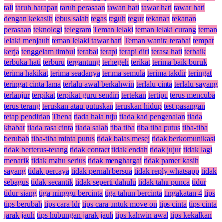
tali
taruh harapan
taruh perasaan
tawan hati
tawar hati
tawar hati
dengan kekasih
tebus salah
tegas
teguh
tegur
tekanan
tekanan
perasaan
teknologi
telegram
Teman lelaki
teman lelaki curang
teman
lelaki menjauh
teman lelaki tawar hati
Teman wanita terabai
tempat
kerja
tenggelam timbul
terabai
terapi
terapi diri
terasa hati
terbaik
terbuka hati
terburu
tergantung
terhegeh
terikat
terima baik buruk
terima hakikat
terima seadanya
terima semula
terima takdir
teringat
teringat cinta lama
terlalu awal berkahwin
terlalu cinta
terlalu sayang
terlanjur
terpikat
terpikat guru sendiri
tertekan
tertipu
terus mencuba
terus terang
teruskan atau putuskan
teruskan hidup
test pasangan
tetap pendirian
Thena
tiada hala tuju
tiada kad pengenalan
tiada
khabar
tiada rasa cinta
tiada salah
tiba tiba
tiba tiba putus
tiba-tiba
berubah
tiba-tiba minta putus
tidak balas mesej
tidak berkomunikasi
tidak berterus-terang
tidak contact
tidak endah
tidak jujur
tidak lagi
menarik
tidak mahu serius
tidak menghargai
tidak pamer kasih
sayang
tidak percaya
tidak pernah bersua
tidak reply whatsapp
tidak
sebagus
tidak secantik
tidak seperti dahulu
tidak tahu punca
tidur
tidur siang
tiga minggu bercinta
tiga tahun bercinta
tingakatan 4
tips
tips berubah
tips cara ldr
tips cara untuk move on
tips cinta
tips cinta
jarak jauh
tips hubungan jarak jauh
tips kahwin awal
tips kekalkan