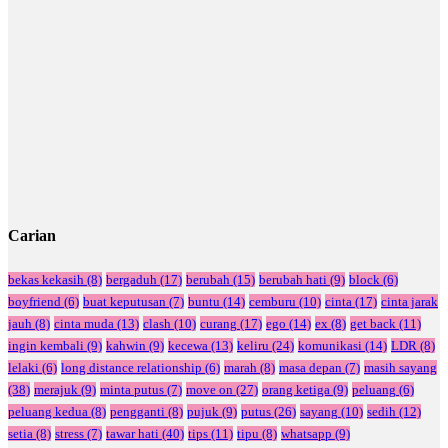
Carian
bekas kekasih
(8)
bergaduh
(17)
berubah
(15)
berubah hati
(9)
block
(6)
boyfriend
(6)
buat keputusan
(7)
buntu
(14)
cemburu
(10)
cinta
(17)
cinta jarak
jauh
(8)
cinta muda
(13)
clash
(10)
curang
(17)
ego
(14)
ex
(8)
get back
(11)
ingin kembali
(9)
kahwin
(9)
kecewa
(13)
keliru
(24)
komunikasi
(14)
LDR
(8)
lelaki
(6)
long distance relationship
(6)
marah
(8)
masa depan
(7)
masih sayang
(38)
merajuk
(9)
minta putus
(7)
move on
(27)
orang ketiga
(9)
peluang
(6)
peluang kedua
(8)
pengganti
(8)
pujuk
(9)
putus
(26)
sayang
(10)
sedih
(12)
setia
(8)
stress
(7)
tawar hati
(40)
tips
(11)
tipu
(8)
whatsapp
(9)