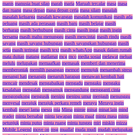
manis
manusia buat silap
marah
maria
Maruah tercalar
masa
masa
dan ruang
masa depan
masa depan ceria
masa silam
masalah
masalah keluarga
masalah kewangan
masalah komunikasi
masih ada
peluang
masih ada perasaan
masih baru
masih belajar
masih
berharap
masih berhubung
masih cinta
masih ingat
masih ingin
bersama
masih mahu menunggu
masih mencintai
masih rindu
masih
sayang
masih sayang hubungan
masih sayangkan hubungan
masih
setia
masih teringat
masih text
masih whatsApp
masuk dalam rumah
mata duitan
matang
matlamat
mcg
mco
media sosial
melawat
meluat
melulu
melupakan
memaafkan
memasak
memberi dan menerima
memberontak
memilih pasangan
memori
memujuk
menambah stress
menangi hati
menangis
menaruh harapan
menawan kembali hati
mencair
mendesak
mengabaikan
mengadu
mengaku
mengaku
kesalahan
mengalah
mengamuk
mengandung
mengganti cinta
mengongkong
mengusik
menipu
menipu umur
menjauh
menunggu
menyesal
merajuk
merajuk perkara remeh
merayu
Merayu ingin
kembali
mesej lama
mesra
mia
Mima
mimie
minat
minat lain
mind
reader
minta bersabar
minta jawapan
minta maaf
minta masa
minta
petunjuk
minta putus
minta ruang
minta tunggu
miri
miskin
mizza
Mobile Legend
move on
msg
muallaf
muda mudi
mudah melupakan