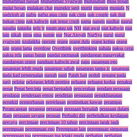
muhammad hassan
Muhammad Syazwan
muhasabah
mula bosan
mulai bosan
mulakan chat
mungkir janji
murid
murung
mustafa
N
nadzirah ali
nafsu
nafsu atau cinta
nak cinta
nak couple
nak duit
bukan cinta
nak kahwin
nak tegur crush
nama
nangis
nasihat
nasrul
nasuha
natasha
nelz jr
ngam atau tak
NH
niat awal
niat kahwin
niat
lain
nikah
nima
nina
numie
nur
Nur Aisyah
NurSya
nurul
nurul
syazwani
nzulaikha
operate
orang
orang dulu
orang ketiga
orang
lain
orang lama
overdose
Overthink
overthinking
pahala
paksa cerai
paksa rela
panas baran
pandai memasak
pandangan masayrakat
pandangan orang
panduan kahwin awal
papa
pasangan ego
pasangan lebih muda
pasangan sabah
pasangan tanpa ic
pasangan
tiada kad pengenalan
pasrah
pasti
Patah hati
peduli
pegang pada
janji
pelajar
pelajaran lebih penting
peluang
peluang kedua
penakut
penat
Penat bercinta
penat bergaduh
pencerahan
pendam perasaan
pendapat
penderaan emosi
pendirian
pengganti
pengkhianatan
pengkid
pengorbanan
penjelasan
pentingkan kawan
perampas
Perancangan
perangai
perasaan
perasaan bersalah
perasaan dalam
diam
perasaan sayang
perasan
Perbaiki diri
perbetulkan kesilapan
percaya
percintaan
percintaan 10 tahun
percintaan jarak jauh
perempuan
perempuan ego
Perempuan lain
perempuan simpanan
perempuan tua
perempuan tua lelaki muda
perhatian
perhatian