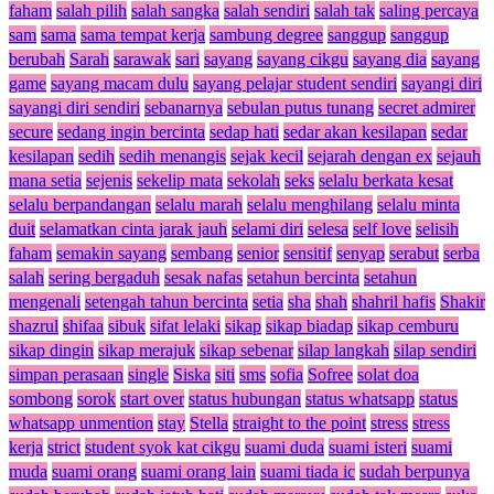
faham
salah pilih
salah sangka
salah sendiri
salah tak
saling percaya
sam
sama
sama tempat kerja
sambung degree
sanggup
sanggup
berubah
Sarah
sarawak
sari
sayang
sayang cikgu
sayang dia
sayang
game
sayang macam dulu
sayang pelajar student sendiri
sayangi diri
sayangi diri sendiri
sebanarnya
sebulan putus tunang
secret admirer
secure
sedang ingin bercinta
sedap hati
sedar akan kesilapan
sedar
kesilapan
sedih
sedih menangis
sejak kecil
sejarah dengan ex
sejauh
mana setia
sejenis
sekelip mata
sekolah
seks
selalu berkata kesat
selalu berpandangan
selalu marah
selalu menghilang
selalu minta
duit
selamatkan cinta jarak jauh
selami diri
selesa
self love
selisih
faham
semakin sayang
sembang
senior
sensitif
senyap
serabut
serba
salah
sering bergaduh
sesak nafas
setahun bercinta
setahun
mengenali
setengah tahun bercinta
setia
sha
shah
shahril hafis
Shakir
shazrul
shifaa
sibuk
sifat lelaki
sikap
sikap biadap
sikap cemburu
sikap dingin
sikap merajuk
sikap sebenar
silap langkah
silap sendiri
simpan perasaan
single
Siska
siti
sms
sofia
Sofree
solat doa
sombong
sorok
start over
status hubungan
status whatsapp
status
whatsapp unmention
stay
Stella
straight to the point
stress
stress
kerja
strict
student syok kat cikgu
suami duda
suami isteri
suami
muda
suami orang
suami orang lain
suami tiada ic
sudah berpunya