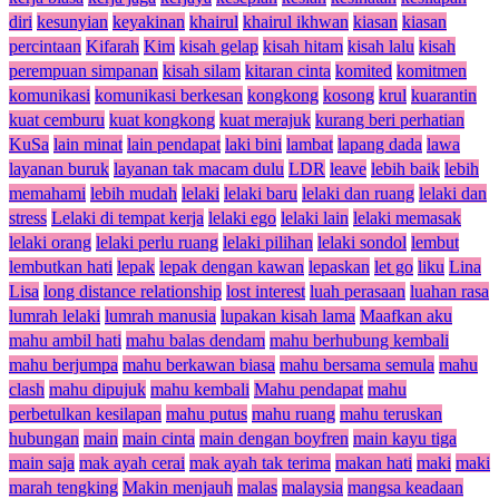
diri
kesunyian
keyakinan
khairul
khairul ikhwan
kiasan
kiasan
percintaan
Kifarah
Kim
kisah gelap
kisah hitam
kisah lalu
kisah
perempuan simpanan
kisah silam
kitaran cinta
komited
komitmen
komunikasi
komunikasi berkesan
kongkong
kosong
krul
kuarantin
kuat cemburu
kuat kongkong
kuat merajuk
kurang beri perhatian
KuSa
lain minat
lain pendapat
laki bini
lambat
lapang dada
lawa
layanan buruk
layanan tak macam dulu
LDR
leave
lebih baik
lebih
memahami
lebih mudah
lelaki
lelaki baru
lelaki dan ruang
lelaki dan
stress
Lelaki di tempat kerja
lelaki ego
lelaki lain
lelaki memasak
lelaki orang
lelaki perlu ruang
lelaki pilihan
lelaki sondol
lembut
lembutkan hati
lepak
lepak dengan kawan
lepaskan
let go
liku
Lina
Lisa
long distance relationship
lost interest
luah perasaan
luahan rasa
lumrah lelaki
lumrah manusia
lupakan kisah lama
Maafkan aku
mahu ambil hati
mahu balas dendam
mahu berhubung kembali
mahu berjumpa
mahu berkawan biasa
mahu bersama semula
mahu
clash
mahu dipujuk
mahu kembali
Mahu pendapat
mahu
perbetulkan kesilapan
mahu putus
mahu ruang
mahu teruskan
hubungan
main
main cinta
main dengan boyfren
main kayu tiga
main saja
mak ayah cerai
mak ayah tak terima
makan hati
maki
maki
marah tengking
Makin menjauh
malas
malaysia
mangsa keadaan