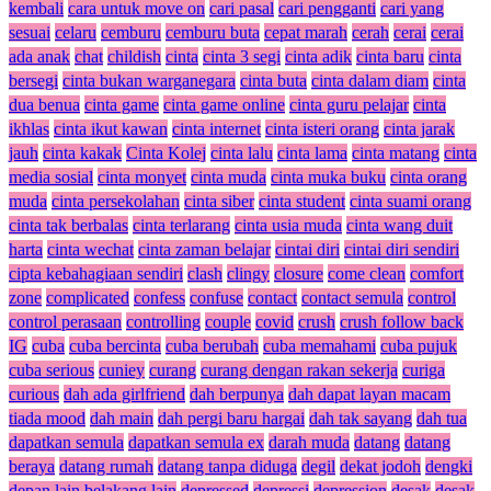
kembali
cara untuk move on
cari pasal
cari pengganti
cari yang
sesuai
celaru
cemburu
cemburu buta
cepat marah
cerah
cerai
cerai
ada anak
chat
childish
cinta
cinta 3 segi
cinta adik
cinta baru
cinta
bersegi
cinta bukan warganegara
cinta buta
cinta dalam diam
cinta
dua benua
cinta game
cinta game online
cinta guru pelajar
cinta
ikhlas
cinta ikut kawan
cinta internet
cinta isteri orang
cinta jarak
jauh
cinta kakak
Cinta Kolej
cinta lalu
cinta lama
cinta matang
cinta
media sosial
cinta monyet
cinta muda
cinta muka buku
cinta orang
muda
cinta persekolahan
cinta siber
cinta student
cinta suami orang
cinta tak berbalas
cinta terlarang
cinta usia muda
cinta wang duit
harta
cinta wechat
cinta zaman belajar
cintai diri
cintai diri sendiri
cipta kebahagiaan sendiri
clash
clingy
closure
come clean
comfort
zone
complicated
confess
confuse
contact
contact semula
control
control perasaan
controlling
couple
covid
crush
crush follow back
IG
cuba
cuba bercinta
cuba berubah
cuba memahami
cuba pujuk
cuba serious
cuniey
curang
curang dengan rakan sekerja
curiga
curious
dah ada girlfriend
dah berpunya
dah dapat layan macam
tiada mood
dah main
dah pergi baru hargai
dah tak sayang
dah tua
dapatkan semula
dapatkan semula ex
darah muda
datang
datang
beraya
datang rumah
datang tanpa diduga
degil
dekat jodoh
dengki
depan lain belakang lain
depressed
depressi
depression
desak
desak