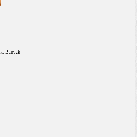
ek. Banyak
pi …