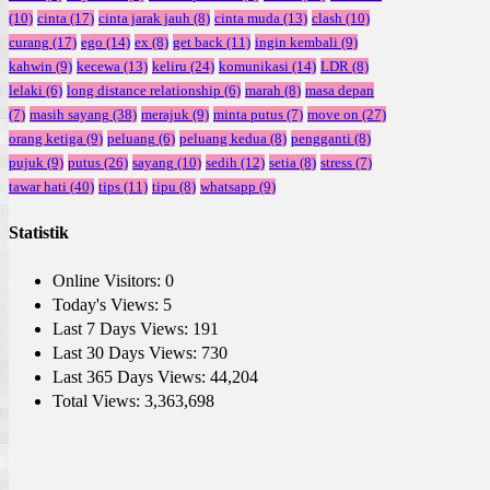
(10)
cinta
(17)
cinta jarak jauh
(8)
cinta muda
(13)
clash
(10)
curang
(17)
ego
(14)
ex
(8)
get back
(11)
ingin kembali
(9)
kahwin
(9)
kecewa
(13)
keliru
(24)
komunikasi
(14)
LDR
(8)
lelaki
(6)
long distance relationship
(6)
marah
(8)
masa depan
(7)
masih sayang
(38)
merajuk
(9)
minta putus
(7)
move on
(27)
orang ketiga
(9)
peluang
(6)
peluang kedua
(8)
pengganti
(8)
pujuk
(9)
putus
(26)
sayang
(10)
sedih
(12)
setia
(8)
stress
(7)
tawar hati
(40)
tips
(11)
tipu
(8)
whatsapp
(9)
Statistik
Online Visitors:
0
Today's Views:
5
Last 7 Days Views:
191
Last 30 Days Views:
730
Last 365 Days Views:
44,204
Total Views:
3,363,698