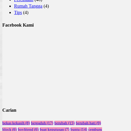
Rumah Tangga
(4)
Tips
(4)
Facebook Kami
Carian
bekas kekasih
(8)
bergaduh
(17)
berubah
(15)
berubah hati
(9)
block
(6)
boyfriend
(6)
buat keputusan
(7)
buntu
(14)
cemburu