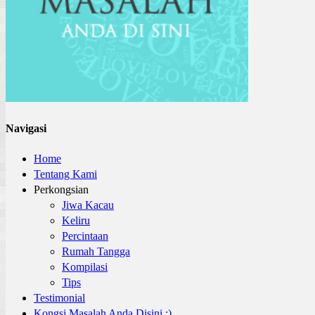
Navigasi
Home
Tentang Kami
Perkongsian
Jiwa Kacau
Keliru
Percintaan
Rumah Tangga
Kompilasi
Tips
Testimonial
Kongsi Masalah Anda Disini :)