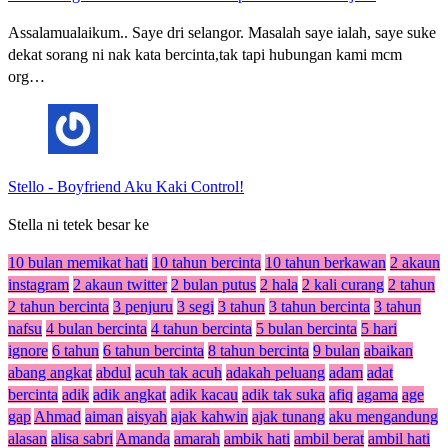
Assalamualaikum.. Saye dri selangor. Masalah saye ialah, saye suke
dekat sorang ni nak kata bercinta,tak tapi hubungan kami mcm
org…
Stello
-
Boyfriend Aku Kaki Control!
Stella ni tetek besar ke
10 bulan memikat hati
10 tahun bercinta
10 tahun berkawan
2 akaun
instagram
2 akaun twitter
2 bulan putus
2 hala
2 kali curang
2 tahun
2 tahun bercinta
3 penjuru
3 segi
3 tahun
3 tahun bercinta
3 tahun
nafsu
4 bulan bercinta
4 tahun bercinta
5 bulan bercinta
5 hari
ignore
6 tahun
6 tahun bercinta
8 tahun bercinta
9 bulan
abaikan
abang angkat
abdul
acuh tak acuh
adakah peluang
adam
adat
bercinta
adik
adik angkat
adik kacau
adik tak suka
afiq
agama
age
gap
Ahmad
aiman
aisyah
ajak kahwin
ajak tunang
aku mengandung
alasan
alisa sabri
Amanda
amarah
ambik hati
ambil berat
ambil hati