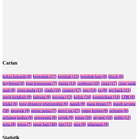
Carian
bekas kekasih
(8)
bergaduh
(17)
berubah
(15)
berubah hati
(9)
block
(6)
boyfriend
(6)
buat keputusan
(7)
buntu
(14)
cemburu
(10)
cinta
(17)
cinta jarak
jauh
(8)
cinta muda
(13)
clash
(10)
curang
(17)
ego
(14)
ex
(8)
get back
(11)
ingin kembali
(9)
kahwin
(9)
kecewa
(13)
keliru
(24)
komunikasi
(14)
LDR
(8)
lelaki
(6)
long distance relationship
(6)
marah
(8)
masa depan
(7)
masih sayang
(38)
merajuk
(9)
minta putus
(7)
move on
(27)
orang ketiga
(9)
peluang
(6)
peluang kedua
(8)
pengganti
(8)
pujuk
(9)
putus
(26)
sayang
(10)
sedih
(12)
setia
(8)
stress
(7)
tawar hati
(40)
tips
(11)
tipu
(8)
whatsapp
(9)
Statistik