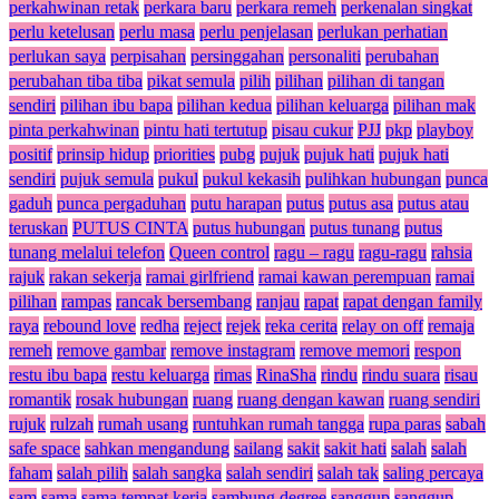
perkahwinan retak
perkara baru
perkara remeh
perkenalan singkat
perlu ketelusan
perlu masa
perlu penjelasan
perlukan perhatian
perlukan saya
perpisahan
persinggahan
personaliti
perubahan
perubahan tiba tiba
pikat semula
pilih
pilihan
pilihan di tangan
sendiri
pilihan ibu bapa
pilihan kedua
pilihan keluarga
pilihan mak
pinta perkahwinan
pintu hati tertutup
pisau cukur
PJJ
pkp
playboy
positif
prinsip hidup
priorities
pubg
pujuk
pujuk hati
pujuk hati
sendiri
pujuk semula
pukul
pukul kekasih
pulihkan hubungan
punca
gaduh
punca pergaduhan
putu harapan
putus
putus asa
putus atau
teruskan
PUTUS CINTA
putus hubungan
putus tunang
putus
tunang melalui telefon
Queen control
ragu – ragu
ragu-ragu
rahsia
rajuk
rakan sekerja
ramai girlfriend
ramai kawan perempuan
ramai
pilihan
rampas
rancak bersembang
ranjau
rapat
rapat dengan family
raya
rebound love
redha
reject
rejek
reka cerita
relay on off
remaja
remeh
remove gambar
remove instagram
remove memori
respon
restu ibu bapa
restu keluarga
rimas
RinaSha
rindu
rindu suara
risau
romantik
rosak hubungan
ruang
ruang dengan kawan
ruang sendiri
rujuk
rulzah
rumah usang
runtuhkan rumah tangga
rupa paras
sabah
safe space
sahkan mengandung
sailang
sakit
sakit hati
salah
salah
faham
salah pilih
salah sangka
salah sendiri
salah tak
saling percaya
sam
sama
sama tempat kerja
sambung degree
sanggup
sanggup