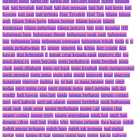
harapan palsu
harga diri
hargai diri
hari-hari gaduh
Harith
hasutan
hati
hati berubah
hati budi
hati dan perasaan
hati hati
hati keras
hati
kosong
hati mati
hati terbuka
Hati Tersakiti
Hati Tisu
hilang
hilang
arah
hilang fokus kerja
hilang hormat
hilang kawan
hilang
kemesraan
hilang pekerjaan
hilang percaya
hint
hobi
hospital
HR
hubungan baru
hubungan dingin
hubungan jarak jauh
hubungan
lain
hubungan lama
hubungan songsang
hubungan toksik
huda
ic
ic
untuk perkahwinan
IG
ignore
ignored
ika
ikhlas
ikut couple
ikut
kawan
ikut kehendak
Il
impak cerai kepada anak
improve diri
ina
ingat dekat ex
ingin bercinta
ingin berkahwin
ingin berubah
ingin
clash
ingin difahami
ingin get back
ingin kembali
ingin memperisteri
ingin menguji
ingin putus
ingin tahu
ingrid
innocent
insaf
insecure
instagram
introvert
iqahisa
ira
isi hati
isi masa lapang
isteri
isteri
kedua
isteri minta cerai
isteri mintak putus
isteri pertama
jadi diri
sendiri
Jadi kawan
jaga hati
janda
jangan berharap
jangan contact
janji
janji kahwin
janji tak ulangi
jantung berdebar
jarak hubungan
jarak jauh
jarak umur
jarang berhubung
jarang call
jarang chat
jarang contact
jarang reply
jarang sependapat
jatuh hati
jatuh hati
dengan cikgu
jauh hati
jejaka
jeles
jinjang pelamin
jiwa kacau
jodoh
Jodoh aturan keluarga
jodoh baru
jodoh tak kemana
jual mahal
juejue
jujur
jumpa di luar
jumpa orang baru
junior
kacau
kahwin