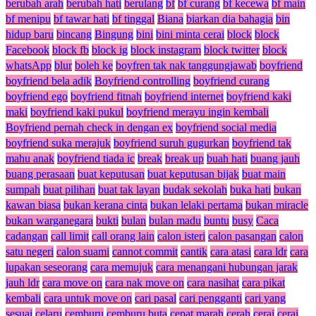
berubah arah
berubah hati
berulang
bf
bf curang
bf kecewa
bf main
bf menipu
bf tawar hati
bf tinggal
Biana
biarkan dia bahagia
bin
hidup baru
bincang
Bingung
bini
bini minta cerai
block
block
Facebook
block fb
block ig
block instagram
block twitter
block
whatsApp
blur
boleh ke
boyfren tak nak tanggungjawab
boyfriend
boyfriend bela adik
Boyfriend controlling
boyfriend curang
boyfriend ego
boyfriend fitnah
boyfriend internet
boyfriend kaki
maki
boyfriend kaki pukul
boyfriend merayu ingin kembali
Boyfriend pernah check in dengan ex
boyfriend social media
boyfriend suka merajuk
boyfriend suruh gugurkan
boyfriend tak
mahu anak
boyfriend tiada ic
break
break up
buah hati
buang jauh
buang perasaan
buat keputusan
buat keputusan bijak
buat main
sumpah
buat pilihan
buat tak layan
budak sekolah
buka hati
bukan
kawan biasa
bukan kerana cinta
bukan lelaki pertama
bukan miracle
bukan warganegara
bukti
bulan
bulan madu
buntu
busy
Caca
cadangan
call limit
call orang lain
calon isteri
calon pasangan
calon
satu negeri
calon suami
cannot commit
cantik
cara atasi
cara ldr
cara
lupakan seseorang
cara memujuk
cara menangani hubungan jarak
jauh ldr
cara move on
cara nak move on
cara nasihat
cara pikat
kembali
cara untuk move on
cari pasal
cari pengganti
cari yang
sesuai
celaru
cemburu
cemburu buta
cepat marah
cerah
cerai
cerai