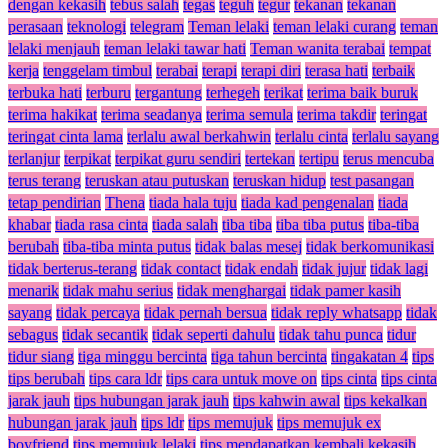
dengan kekasih
tebus salah
tegas
teguh
tegur
tekanan
tekanan
perasaan
teknologi
telegram
Teman lelaki
teman lelaki curang
teman
lelaki menjauh
teman lelaki tawar hati
Teman wanita terabai
tempat
kerja
tenggelam timbul
terabai
terapi
terapi diri
terasa hati
terbaik
terbuka hati
terburu
tergantung
terhegeh
terikat
terima baik buruk
terima hakikat
terima seadanya
terima semula
terima takdir
teringat
teringat cinta lama
terlalu awal berkahwin
terlalu cinta
terlalu sayang
terlanjur
terpikat
terpikat guru sendiri
tertekan
tertipu
terus mencuba
terus terang
teruskan atau putuskan
teruskan hidup
test pasangan
tetap pendirian
Thena
tiada hala tuju
tiada kad pengenalan
tiada
khabar
tiada rasa cinta
tiada salah
tiba tiba
tiba tiba putus
tiba-tiba
berubah
tiba-tiba minta putus
tidak balas mesej
tidak berkomunikasi
tidak berterus-terang
tidak contact
tidak endah
tidak jujur
tidak lagi
menarik
tidak mahu serius
tidak menghargai
tidak pamer kasih
sayang
tidak percaya
tidak pernah bersua
tidak reply whatsapp
tidak
sebagus
tidak secantik
tidak seperti dahulu
tidak tahu punca
tidur
tidur siang
tiga minggu bercinta
tiga tahun bercinta
tingakatan 4
tips
tips berubah
tips cara ldr
tips cara untuk move on
tips cinta
tips cinta
jarak jauh
tips hubungan jarak jauh
tips kahwin awal
tips kekalkan
hubungan jarak jauh
tips ldr
tips memujuk
tips memujuk ex
boyfriend
tips memujuk lelaki
tips mendapatkan kembali kekasih