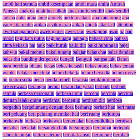
ambil hati semula
ambil kesempatan
ambil masa
amira
Amirah
Amsyar
anak ex
anak luar nikah
anak murid sendiri
anak sendiri
anisha
anita
anna
anne
anxiety
anxiety attack
apa kata orang
apa
yang kita mahu
aqilah
asyik marah
atikah
atiqah
attack gf
attention
awal sahaja beriya
awek gamer
awek lain
awek pubg
awin
az
bad
mood
bagi kata putus
bagi peluang
bahagia
bahasa cinta
bahasa
cinta kekasih
bai
baik
baik buruk
baiki diri
baiki hubungan
bajet
kahwin
bakal mentua
bakal tunang
balajar
balas chat
balas dendam
balas dm
banding dengan ex
bangcij
Bangcik
bangsa lain
Baran
baru bercinta
bbiana
bekas
bekas kekasih
bekas orang
bekas teman
wanita
belajar mencintai
belum bekerja
belum bersedia
belum move
on
belum sedia
benci
benda remeh
berahsia
berakhir dengan
kekecewaan
berangan
berani
berani dan yakin
berbaik
berbaik
semula
berbeza personaliti
berbeza umur
bercerai
bercinta
bercinta
dengan lelaki orang
berdamai
berdegup
berdiam diri
berdosa
bergaduh
bergelumang dengan dosa
berharap
berhati hati
beri masa
beri peluang
beri peluang memikat hati
beri ruang
berjumpa
berkahwin
berkasar
berkawan
berkenalan
berpendidikan
berpisah
bersabar
bersalah
bersangka baik
bersungguh
bertaubat
bertepuk
sebelah tangan
berterus terang
bertolak ansur
bertunang
berubah