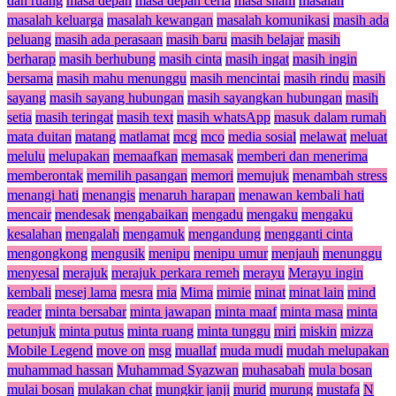
dan ruang
masa depan
masa depan ceria
masa silam
masalah
masalah keluarga
masalah kewangan
masalah komunikasi
masih ada
peluang
masih ada perasaan
masih baru
masih belajar
masih
berharap
masih berhubung
masih cinta
masih ingat
masih ingin
bersama
masih mahu menunggu
masih mencintai
masih rindu
masih
sayang
masih sayang hubungan
masih sayangkan hubungan
masih
setia
masih teringat
masih text
masih whatsApp
masuk dalam rumah
mata duitan
matang
matlamat
mcg
mco
media sosial
melawat
meluat
melulu
melupakan
memaafkan
memasak
memberi dan menerima
memberontak
memilih pasangan
memori
memujuk
menambah stress
menangi hati
menangis
menaruh harapan
menawan kembali hati
mencair
mendesak
mengabaikan
mengadu
mengaku
mengaku
kesalahan
mengalah
mengamuk
mengandung
mengganti cinta
mengongkong
mengusik
menipu
menipu umur
menjauh
menunggu
menyesal
merajuk
merajuk perkara remeh
merayu
Merayu ingin
kembali
mesej lama
mesra
mia
Mima
mimie
minat
minat lain
mind
reader
minta bersabar
minta jawapan
minta maaf
minta masa
minta
petunjuk
minta putus
minta ruang
minta tunggu
miri
miskin
mizza
Mobile Legend
move on
msg
muallaf
muda mudi
mudah melupakan
muhammad hassan
Muhammad Syazwan
muhasabah
mula bosan
mulai bosan
mulakan chat
mungkir janji
murid
murung
mustafa
N