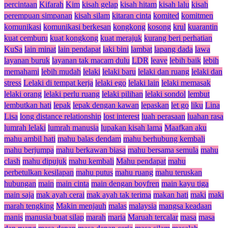
percintaan
Kifarah
Kim
kisah gelap
kisah hitam
kisah lalu
kisah
perempuan simpanan
kisah silam
kitaran cinta
komited
komitmen
komunikasi
komunikasi berkesan
kongkong
kosong
krul
kuarantin
kuat cemburu
kuat kongkong
kuat merajuk
kurang beri perhatian
KuSa
lain minat
lain pendapat
laki bini
lambat
lapang dada
lawa
layanan buruk
layanan tak macam dulu
LDR
leave
lebih baik
lebih
memahami
lebih mudah
lelaki
lelaki baru
lelaki dan ruang
lelaki dan
stress
Lelaki di tempat kerja
lelaki ego
lelaki lain
lelaki memasak
lelaki orang
lelaki perlu ruang
lelaki pilihan
lelaki sondol
lembut
lembutkan hati
lepak
lepak dengan kawan
lepaskan
let go
liku
Lina
Lisa
long distance relationship
lost interest
luah perasaan
luahan rasa
lumrah lelaki
lumrah manusia
lupakan kisah lama
Maafkan aku
mahu ambil hati
mahu balas dendam
mahu berhubung kembali
mahu berjumpa
mahu berkawan biasa
mahu bersama semula
mahu
clash
mahu dipujuk
mahu kembali
Mahu pendapat
mahu
perbetulkan kesilapan
mahu putus
mahu ruang
mahu teruskan
hubungan
main
main cinta
main dengan boyfren
main kayu tiga
main saja
mak ayah cerai
mak ayah tak terima
makan hati
maki
maki
marah tengking
Makin menjauh
malas
malaysia
mangsa keadaan
manis
manusia buat silap
marah
maria
Maruah tercalar
masa
masa