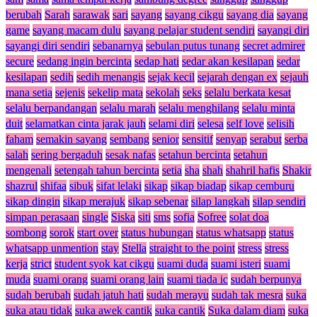
berubah
Sarah
sarawak
sari
sayang
sayang cikgu
sayang dia
sayang
game
sayang macam dulu
sayang pelajar student sendiri
sayangi diri
sayangi diri sendiri
sebanarnya
sebulan putus tunang
secret admirer
secure
sedang ingin bercinta
sedap hati
sedar akan kesilapan
sedar
kesilapan
sedih
sedih menangis
sejak kecil
sejarah dengan ex
sejauh
mana setia
sejenis
sekelip mata
sekolah
seks
selalu berkata kesat
selalu berpandangan
selalu marah
selalu menghilang
selalu minta
duit
selamatkan cinta jarak jauh
selami diri
selesa
self love
selisih
faham
semakin sayang
sembang
senior
sensitif
senyap
serabut
serba
salah
sering bergaduh
sesak nafas
setahun bercinta
setahun
mengenali
setengah tahun bercinta
setia
sha
shah
shahril hafis
Shakir
shazrul
shifaa
sibuk
sifat lelaki
sikap
sikap biadap
sikap cemburu
sikap dingin
sikap merajuk
sikap sebenar
silap langkah
silap sendiri
simpan perasaan
single
Siska
siti
sms
sofia
Sofree
solat doa
sombong
sorok
start over
status hubungan
status whatsapp
status
whatsapp unmention
stay
Stella
straight to the point
stress
stress
kerja
strict
student syok kat cikgu
suami duda
suami isteri
suami
muda
suami orang
suami orang lain
suami tiada ic
sudah berpunya
sudah berubah
sudah jatuh hati
sudah merayu
sudah tak mesra
suka
suka atau tidak
suka awek cantik
suka cantik
Suka dalam diam
suka