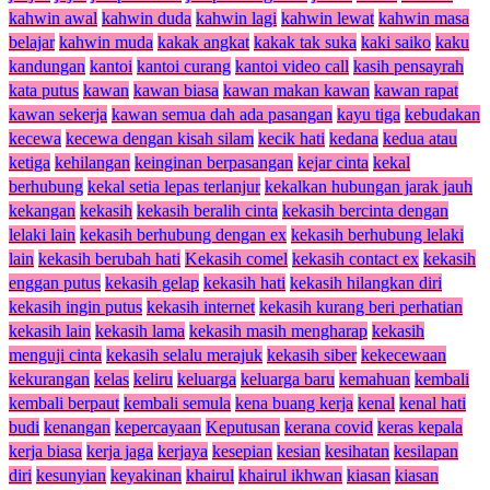
kahwin awal
kahwin duda
kahwin lagi
kahwin lewat
kahwin masa
belajar
kahwin muda
kakak angkat
kakak tak suka
kaki saiko
kaku
kandungan
kantoi
kantoi curang
kantoi video call
kasih pensayrah
kata putus
kawan
kawan biasa
kawan makan kawan
kawan rapat
kawan sekerja
kawan semua dah ada pasangan
kayu tiga
kebudakan
kecewa
kecewa dengan kisah silam
kecik hati
kedana
kedua atau
ketiga
kehilangan
keinginan berpasangan
kejar cinta
kekal
berhubung
kekal setia lepas terlanjur
kekalkan hubungan jarak jauh
kekangan
kekasih
kekasih beralih cinta
kekasih bercinta dengan
lelaki lain
kekasih berhubung dengan ex
kekasih berhubung lelaki
lain
kekasih berubah hati
Kekasih comel
kekasih contact ex
kekasih
enggan putus
kekasih gelap
kekasih hati
kekasih hilangkan diri
kekasih ingin putus
kekasih internet
kekasih kurang beri perhatian
kekasih lain
kekasih lama
kekasih masih mengharap
kekasih
menguji cinta
kekasih selalu merajuk
kekasih siber
kekecewaan
kekurangan
kelas
keliru
keluarga
keluarga baru
kemahuan
kembali
kembali berpaut
kembali semula
kena buang kerja
kenal
kenal hati
budi
kenangan
kepercayaan
Keputusan
kerana covid
keras kepala
kerja biasa
kerja jaga
kerjaya
kesepian
kesian
kesihatan
kesilapan
diri
kesunyian
keyakinan
khairul
khairul ikhwan
kiasan
kiasan