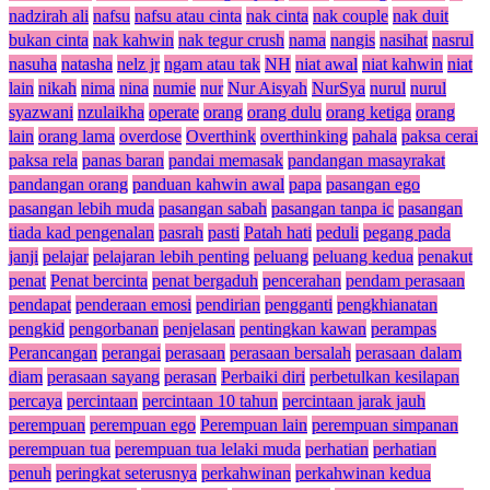
nadzirah ali
nafsu
nafsu atau cinta
nak cinta
nak couple
nak duit
bukan cinta
nak kahwin
nak tegur crush
nama
nangis
nasihat
nasrul
nasuha
natasha
nelz jr
ngam atau tak
NH
niat awal
niat kahwin
niat
lain
nikah
nima
nina
numie
nur
Nur Aisyah
NurSya
nurul
nurul
syazwani
nzulaikha
operate
orang
orang dulu
orang ketiga
orang
lain
orang lama
overdose
Overthink
overthinking
pahala
paksa cerai
paksa rela
panas baran
pandai memasak
pandangan masayrakat
pandangan orang
panduan kahwin awal
papa
pasangan ego
pasangan lebih muda
pasangan sabah
pasangan tanpa ic
pasangan
tiada kad pengenalan
pasrah
pasti
Patah hati
peduli
pegang pada
janji
pelajar
pelajaran lebih penting
peluang
peluang kedua
penakut
penat
Penat bercinta
penat bergaduh
pencerahan
pendam perasaan
pendapat
penderaan emosi
pendirian
pengganti
pengkhianatan
pengkid
pengorbanan
penjelasan
pentingkan kawan
perampas
Perancangan
perangai
perasaan
perasaan bersalah
perasaan dalam
diam
perasaan sayang
perasan
Perbaiki diri
perbetulkan kesilapan
percaya
percintaan
percintaan 10 tahun
percintaan jarak jauh
perempuan
perempuan ego
Perempuan lain
perempuan simpanan
perempuan tua
perempuan tua lelaki muda
perhatian
perhatian
penuh
peringkat seterusnya
perkahwinan
perkahwinan kedua