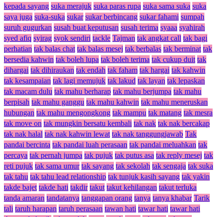
kepada sayang
suka merajuk
suka paras rupa
suka sama suka
suka
saya juga
suka-suka
sukar
sukar berbincang
sukar fahami
sumpah
suruh gugurkan
susah buat keputusan
susah terima
syaaa
syahirah
syed afiq
syirag
syok sendiri
tackle
Tajman
tak angkat call
tak bagi
perhatian
tak balas chat
tak balas mesej
tak berbalas
tak berminat
tak
bersedia kahwin
tak boleh lupa
tak boleh terima
tak cukup duit
tak
dihargai
tak dihiraukan
tak endah
tak faham
tak hargai
tak kahwin
tak kesampaian
tak lagi memujuk
tak lakud
tak layan
tak lepaskan
tak macam dulu
tak mahu berharap
tak mahu berjumpa
tak mahu
berpisah
tak mahu ganggu
tak mahu kahwin
tak mahu meneruskan
hubungan
tak mahu mengongkong
tak mampu
tak matang
tak mesra
tak move on
tak mungkin bersatu kembali
tak nak
tak nak bercakap
tak nak halal
tak nak kahwin lewat
tak nak tanggungjawab
Tak
pandai bercinta
tak pandai luah perasaan
tak pandai meluahkan
tak
percaya
tak pernah jumpa
tak pujuk
tak putus asa
tak reply mesej
tak
reti pujuk
tak sama umur
tak sayang
tak sekolah
tak sengaja
tak suka
tak tahu
tak tahu lead relationship
tak tunjuk kasih sayang
tak yakin
takde bajet
takde hati
takdir
takut
takut kehilangan
takut terluka
tanda amaran
tandatanya
tanggapan orang
tanya
tanya khabar
Tarik
tali
taruh harapan
taruh perasaan
tawan hati
tawar hati
tawar hati