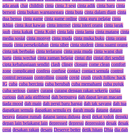
ada anak
chat
childish
cinta
cinta 3 segi
cinta adik
cinta baru
cinta
bersegi
cinta bukan warganegara
cinta buta
cinta dalam diam
cinta
dua benua
cinta game
cinta game online
cinta guru pelajar
cinta
ikhlas
cinta ikut kawan
cinta internet
cinta isteri orang
cinta jarak
jauh
cinta kakak
Cinta Kolej
cinta lalu
cinta lama
cinta matang
cinta
media sosial
cinta monyet
cinta muda
cinta muka buku
cinta orang
muda
cinta persekolahan
cinta siber
cinta student
cinta suami orang
cinta tak berbalas
cinta terlarang
cinta usia muda
cinta wang duit
harta
cinta wechat
cinta zaman belajar
cintai diri
cintai diri sendiri
cipta kebahagiaan sendiri
clash
clingy
closure
come clean
comfort
zone
complicated
confess
confuse
contact
contact semula
control
control perasaan
controlling
couple
covid
crush
crush follow back
IG
cuba
cuba bercinta
cuba berubah
cuba memahami
cuba pujuk
cuba serious
cuniey
curang
curang dengan rakan sekerja
curiga
curious
dah ada girlfriend
dah berpunya
dah dapat layan macam
tiada mood
dah main
dah pergi baru hargai
dah tak sayang
dah tua
dapatkan semula
dapatkan semula ex
darah muda
datang
datang
beraya
datang rumah
datang tanpa diduga
degil
dekat jodoh
dengki
depan lain belakang lain
depressed
depressi
depression
desak
desak
cerai
desakan rakan
desaru
Deserve better
detik hitam
Dhia
dia dah