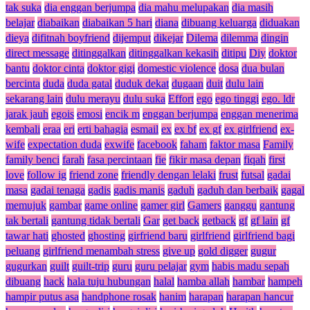
tak suka
dia enggan berjumpa
dia mahu melupakan
dia masih
belajar
diabaikan
diabaikan 5 hari
diana
dibuang keluarga
diduakan
dieya
difitnah boyfriend
dijemput
dikejar
Dilema
dilemma
dingin
direct message
ditinggalkan
ditinggalkan kekasih
ditipu
Diy
doktor
bantu
doktor cinta
doktor gigi
domestic violence
dosa
dua bulan
bercinta
duda
duda gatal
duduk dekat
dugaan
duit
dulu lain
sekarang lain
dulu merayu
dulu suka
Effort
ego
ego tinggi
ego. ldr
jarak jauh
egois
emosi
encik m
enggan berjumpa
enggan menerima
kembali
eraa
eri
erti bahagia
esmail
ex
ex bf
ex gf
ex girlfriend
ex-
wife
expectation duda
exwife
facebook
faham
faktor masa
Family
family benci
farah
fasa percintaan
fie
fikir masa depan
fiqah
first
love
follow ig
friend zone
friendly dengan lelaki
frust
futsal
gadai
masa
gadai tenaga
gadis
gadis manis
gaduh
gaduh dan berbaik
gagal
memujuk
gambar
game online
gamer girl
Gamers
ganggu
gantung
tak bertali
gantung tidak bertali
Gar
get back
getback
gf
gf lain
gf
tawar hati
ghosted
ghosting
girfriend baru
girlfriend
girlfriend bagi
peluang
girlfriend menambah stress
give up
gold digger
gugur
gugurkan
guilt
guilt-trip
guru
guru pelajar
gym
habis madu sepah
dibuang
hack
hala tuju hubungan
halal
hamba allah
hambar
hampeh
hampir putus asa
handphone rosak
hanim
harapan
harapan hancur