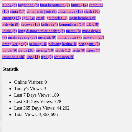
block
(6)
boyfriend
(6)
buat keputusan
(7)
buntu
(14)
cemburu
(10)
cinta
(17)
cinta jarak jauh
(8)
cinta muda
(13)
clash
(10)
curang
(17)
ego
(14)
ex
(8)
get back
(11)
ingin kembali
(9)
kahwin
(9)
kecewa
(13)
keliru
(24)
komunikasi
(14)
LDR
(8)
lelaki
(6)
long distance relationship
(6)
marah
(8)
masa depan
(7)
masih sayang
(38)
merajuk
(9)
minta putus
(7)
move on
(27)
orang ketiga
(9)
peluang
(6)
peluang kedua
(8)
pengganti
(8)
pujuk
(9)
putus
(26)
sayang
(10)
sedih
(12)
setia
(8)
stress
(7)
tawar hati
(40)
tips
(11)
tipu
(8)
whatsapp
(9)
Statistik
Online Visitors:
0
Today's Views:
3
Last 7 Days Views:
189
Last 30 Days Views:
728
Last 365 Days Views:
44,202
Total Views:
3,363,696