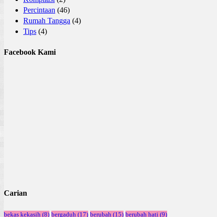
Percintaan
(46)
Rumah Tangga
(4)
Tips
(4)
Facebook Kami
Carian
bekas kekasih
(8)
bergaduh
(17)
berubah
(15)
berubah hati
(9)