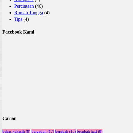
Percintaan
(46)
Rumah Tangga
(4)
Tips
(4)
Facebook Kami
Carian
bekas kekasih
(8)
bergaduh
(17)
berubah
(15)
berubah hati
(9)