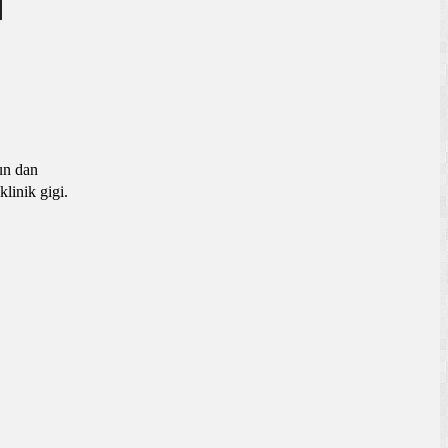
un dan
linik gigi.