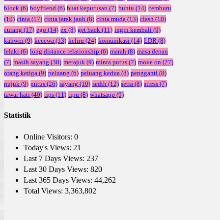
block
(6)
boyfriend
(6)
buat keputusan
(7)
buntu
(14)
cemburu
(10)
cinta
(17)
cinta jarak jauh
(8)
cinta muda
(13)
clash
(10)
curang
(17)
ego
(14)
ex
(8)
get back
(11)
ingin kembali
(9)
kahwin
(9)
kecewa
(13)
keliru
(24)
komunikasi
(14)
LDR
(8)
lelaki
(6)
long distance relationship
(6)
marah
(8)
masa depan
(7)
masih sayang
(38)
merajuk
(9)
minta putus
(7)
move on
(27)
orang ketiga
(9)
peluang
(6)
peluang kedua
(8)
pengganti
(8)
pujuk
(9)
putus
(26)
sayang
(10)
sedih
(12)
setia
(8)
stress
(7)
tawar hati
(40)
tips
(11)
tipu
(8)
whatsapp
(9)
Statistik
Online Visitors:
0
Today's Views:
21
Last 7 Days Views:
237
Last 30 Days Views:
820
Last 365 Days Views:
44,262
Total Views:
3,363,802