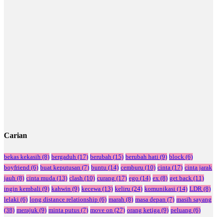
Carian
bekas kekasih
(8)
bergaduh
(17)
berubah
(15)
berubah hati
(9)
block
(6)
boyfriend
(6)
buat keputusan
(7)
buntu
(14)
cemburu
(10)
cinta
(17)
cinta jarak
jauh
(8)
cinta muda
(13)
clash
(10)
curang
(17)
ego
(14)
ex
(8)
get back
(11)
ingin kembali
(9)
kahwin
(9)
kecewa
(13)
keliru
(24)
komunikasi
(14)
LDR
(8)
lelaki
(6)
long distance relationship
(6)
marah
(8)
masa depan
(7)
masih sayang
(38)
merajuk
(9)
minta putus
(7)
move on
(27)
orang ketiga
(9)
peluang
(6)