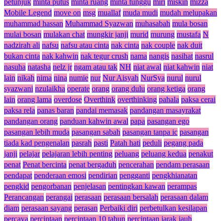
petunjuk
minta putus
minta ruang
minta tunggu
miri
miskin
mizza
Mobile Legend
move on
msg
muallaf
muda mudi
mudah melupakan
muhammad hassan
Muhammad Syazwan
muhasabah
mula bosan
mulai bosan
mulakan chat
mungkir janji
murid
murung
mustafa
N
nadzirah ali
nafsu
nafsu atau cinta
nak cinta
nak couple
nak duit
bukan cinta
nak kahwin
nak tegur crush
nama
nangis
nasihat
nasrul
nasuha
natasha
nelz jr
ngam atau tak
NH
niat awal
niat kahwin
niat
lain
nikah
nima
nina
numie
nur
Nur Aisyah
NurSya
nurul
nurul
syazwani
nzulaikha
operate
orang
orang dulu
orang ketiga
orang
lain
orang lama
overdose
Overthink
overthinking
pahala
paksa cerai
paksa rela
panas baran
pandai memasak
pandangan masayrakat
pandangan orang
panduan kahwin awal
papa
pasangan ego
pasangan lebih muda
pasangan sabah
pasangan tanpa ic
pasangan
tiada kad pengenalan
pasrah
pasti
Patah hati
peduli
pegang pada
janji
pelajar
pelajaran lebih penting
peluang
peluang kedua
penakut
penat
Penat bercinta
penat bergaduh
pencerahan
pendam perasaan
pendapat
penderaan emosi
pendirian
pengganti
pengkhianatan
pengkid
pengorbanan
penjelasan
pentingkan kawan
perampas
Perancangan
perangai
perasaan
perasaan bersalah
perasaan dalam
diam
perasaan sayang
perasan
Perbaiki diri
perbetulkan kesilapan
percaya
percintaan
percintaan 10 tahun
percintaan jarak jauh