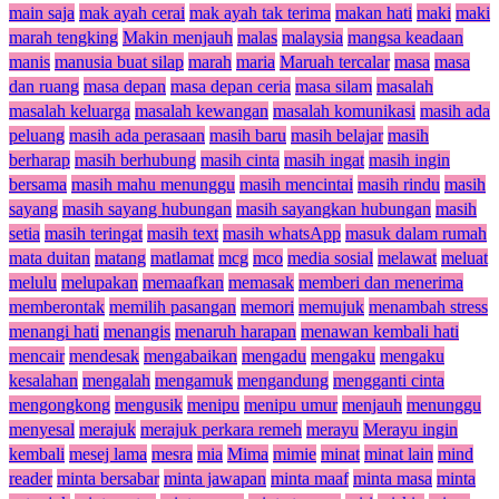
main saja
mak ayah cerai
mak ayah tak terima
makan hati
maki
maki
marah tengking
Makin menjauh
malas
malaysia
mangsa keadaan
manis
manusia buat silap
marah
maria
Maruah tercalar
masa
masa
dan ruang
masa depan
masa depan ceria
masa silam
masalah
masalah keluarga
masalah kewangan
masalah komunikasi
masih ada
peluang
masih ada perasaan
masih baru
masih belajar
masih
berharap
masih berhubung
masih cinta
masih ingat
masih ingin
bersama
masih mahu menunggu
masih mencintai
masih rindu
masih
sayang
masih sayang hubungan
masih sayangkan hubungan
masih
setia
masih teringat
masih text
masih whatsApp
masuk dalam rumah
mata duitan
matang
matlamat
mcg
mco
media sosial
melawat
meluat
melulu
melupakan
memaafkan
memasak
memberi dan menerima
memberontak
memilih pasangan
memori
memujuk
menambah stress
menangi hati
menangis
menaruh harapan
menawan kembali hati
mencair
mendesak
mengabaikan
mengadu
mengaku
mengaku
kesalahan
mengalah
mengamuk
mengandung
mengganti cinta
mengongkong
mengusik
menipu
menipu umur
menjauh
menunggu
menyesal
merajuk
merajuk perkara remeh
merayu
Merayu ingin
kembali
mesej lama
mesra
mia
Mima
mimie
minat
minat lain
mind
reader
minta bersabar
minta jawapan
minta maaf
minta masa
minta