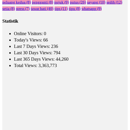
peluang kedua
(8)
pengganti
(8)
pujuk
(9)
putus
(26)
sayang
(10)
sedih
(12)
setia
(8)
stress
(7)
tawar hati
(40)
tips
(11)
tipu
(8)
whatsapp
(9)
Statistik
Online Visitors:
0
Today's Views:
66
Last 7 Days Views:
236
Last 30 Days Views:
794
Last 365 Days Views:
44,260
Total Views:
3,363,773