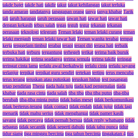
takde bajet
takde hati
takdir
takut
takut kehilangan
takut terluka
tanda amaran
tandatanya
tanggapan orang
tanya
tanya khabar
Tarik
tali
taruh harapan
taruh perasaan
tawan hati
tawar hati
tawar hati
dengan kekasih
tebus salah
tegas
teguh
tegur
tekanan
tekanan
perasaan
teknologi
telegram
Teman lelaki
teman lelaki curang
teman
lelaki menjauh
teman lelaki tawar hati
Teman wanita terabai
tempat
kerja
tenggelam timbul
terabai
terapi
terapi diri
terasa hati
terbaik
terbuka hati
terburu
tergantung
terhegeh
terikat
terima baik buruk
terima hakikat
terima seadanya
terima semula
terima takdir
teringat
teringat cinta lama
terlalu awal berkahwin
terlalu cinta
terlalu sayang
terlanjur
terpikat
terpikat guru sendiri
tertekan
tertipu
terus mencuba
terus terang
teruskan atau putuskan
teruskan hidup
test pasangan
tetap pendirian
Thena
tiada hala tuju
tiada kad pengenalan
tiada
khabar
tiada rasa cinta
tiada salah
tiba tiba
tiba tiba putus
tiba-tiba
berubah
tiba-tiba minta putus
tidak balas mesej
tidak berkomunikasi
tidak berterus-terang
tidak contact
tidak endah
tidak jujur
tidak lagi
menarik
tidak mahu serius
tidak menghargai
tidak pamer kasih
sayang
tidak percaya
tidak pernah bersua
tidak reply whatsapp
tidak
sebagus
tidak secantik
tidak seperti dahulu
tidak tahu punca
tidur
tidur siang
tiga minggu bercinta
tiga tahun bercinta
tingakatan 4
tips