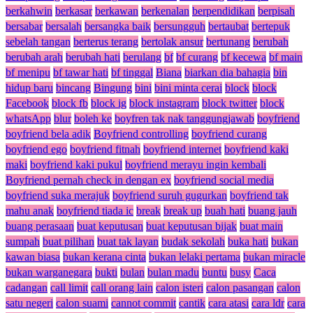
berkahwin
berkasar
berkawan
berkenalan
berpendidikan
berpisah
bersabar
bersalah
bersangka baik
bersungguh
bertaubat
bertepuk
sebelah tangan
berterus terang
bertolak ansur
bertunang
berubah
berubah arah
berubah hati
berulang
bf
bf curang
bf kecewa
bf main
bf menipu
bf tawar hati
bf tinggal
Biana
biarkan dia bahagia
bin
hidup baru
bincang
Bingung
bini
bini minta cerai
block
block
Facebook
block fb
block ig
block instagram
block twitter
block
whatsApp
blur
boleh ke
boyfren tak nak tanggungjawab
boyfriend
boyfriend bela adik
Boyfriend controlling
boyfriend curang
boyfriend ego
boyfriend fitnah
boyfriend internet
boyfriend kaki
maki
boyfriend kaki pukul
boyfriend merayu ingin kembali
Boyfriend pernah check in dengan ex
boyfriend social media
boyfriend suka merajuk
boyfriend suruh gugurkan
boyfriend tak
mahu anak
boyfriend tiada ic
break
break up
buah hati
buang jauh
buang perasaan
buat keputusan
buat keputusan bijak
buat main
sumpah
buat pilihan
buat tak layan
budak sekolah
buka hati
bukan
kawan biasa
bukan kerana cinta
bukan lelaki pertama
bukan miracle
bukan warganegara
bukti
bulan
bulan madu
buntu
busy
Caca
cadangan
call limit
call orang lain
calon isteri
calon pasangan
calon
satu negeri
calon suami
cannot commit
cantik
cara atasi
cara ldr
cara