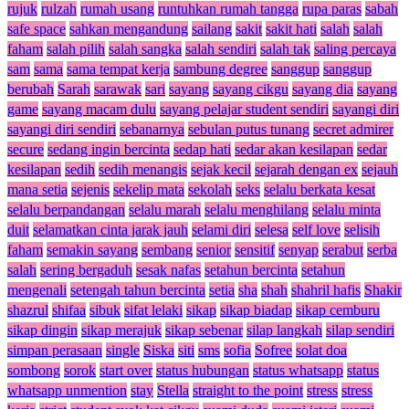
rujuk
rulzah
rumah usang
runtuhkan rumah tangga
rupa paras
sabah
safe space
sahkan mengandung
sailang
sakit
sakit hati
salah
salah
faham
salah pilih
salah sangka
salah sendiri
salah tak
saling percaya
sam
sama
sama tempat kerja
sambung degree
sanggup
sanggup
berubah
Sarah
sarawak
sari
sayang
sayang cikgu
sayang dia
sayang
game
sayang macam dulu
sayang pelajar student sendiri
sayangi diri
sayangi diri sendiri
sebanarnya
sebulan putus tunang
secret admirer
secure
sedang ingin bercinta
sedap hati
sedar akan kesilapan
sedar
kesilapan
sedih
sedih menangis
sejak kecil
sejarah dengan ex
sejauh
mana setia
sejenis
sekelip mata
sekolah
seks
selalu berkata kesat
selalu berpandangan
selalu marah
selalu menghilang
selalu minta
duit
selamatkan cinta jarak jauh
selami diri
selesa
self love
selisih
faham
semakin sayang
sembang
senior
sensitif
senyap
serabut
serba
salah
sering bergaduh
sesak nafas
setahun bercinta
setahun
mengenali
setengah tahun bercinta
setia
sha
shah
shahril hafis
Shakir
shazrul
shifaa
sibuk
sifat lelaki
sikap
sikap biadap
sikap cemburu
sikap dingin
sikap merajuk
sikap sebenar
silap langkah
silap sendiri
simpan perasaan
single
Siska
siti
sms
sofia
Sofree
solat doa
sombong
sorok
start over
status hubungan
status whatsapp
status
whatsapp unmention
stay
Stella
straight to the point
stress
stress