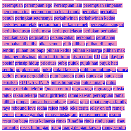
perempuan
perempuan ego
Perempuan lain
perempuan simpanan
perempuan tua
perempuan tua lelaki muda
perhatian
perhatian
penuh
peringkat seterusnya
perkahwinan
perkahwinan kedua
perkahwinan retak
perkara baru
perkara remeh
perkenalan singkat
perlu ketelusan
perlu masa
perlu penjelasan
perlukan perhatian
perlukan saya
perpisahan
persinggahan
personaliti
perubahan
perubahan tiba tiba
pikat semula
pilih
pilihan
pilihan di tangan
sendiri
pilihan ibu bapa
pilihan kedua
pilihan keluarga
pilihan mak
pinta perkahwinan
pintu hati tertutup
pisau cukur
PJJ
pkp
playboy
positif
prinsip hidup
priorities
pubg
pujuk
pujuk hati
pujuk hati
sendiri
pujuk semula
pukul
pukul kekasih
pulihkan hubungan
punca
gaduh
punca pergaduhan
putu harapan
putus
putus asa
putus atau
teruskan
PUTUS CINTA
putus hubungan
putus tunang
putus
tunang melalui telefon
Queen control
ragu – ragu
ragu-ragu
rahsia
rajuk
rakan sekerja
ramai girlfriend
ramai kawan perempuan
ramai
pilihan
rampas
rancak bersembang
ranjau
rapat
rapat dengan family
raya
rebound love
redha
reject
rejek
reka cerita
relay on off
remaja
remeh
remove gambar
remove instagram
remove memori
respon
restu ibu bapa
restu keluarga
rimas
RinaSha
rindu
rindu suara
risau
romantik
rosak hubungan
ruang
ruang dengan kawan
ruang sendiri