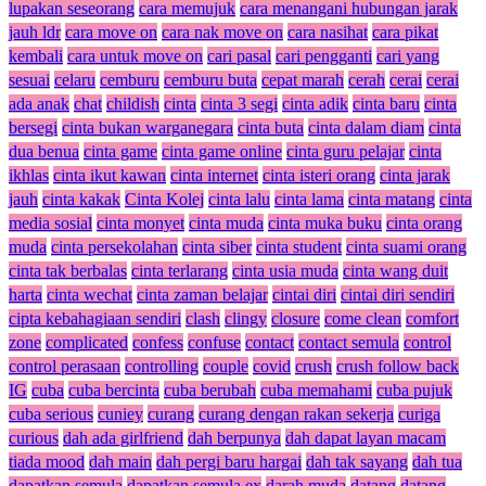
lupakan seseorang
cara memujuk
cara menangani hubungan jarak
jauh ldr
cara move on
cara nak move on
cara nasihat
cara pikat
kembali
cara untuk move on
cari pasal
cari pengganti
cari yang
sesuai
celaru
cemburu
cemburu buta
cepat marah
cerah
cerai
cerai
ada anak
chat
childish
cinta
cinta 3 segi
cinta adik
cinta baru
cinta
bersegi
cinta bukan warganegara
cinta buta
cinta dalam diam
cinta
dua benua
cinta game
cinta game online
cinta guru pelajar
cinta
ikhlas
cinta ikut kawan
cinta internet
cinta isteri orang
cinta jarak
jauh
cinta kakak
Cinta Kolej
cinta lalu
cinta lama
cinta matang
cinta
media sosial
cinta monyet
cinta muda
cinta muka buku
cinta orang
muda
cinta persekolahan
cinta siber
cinta student
cinta suami orang
cinta tak berbalas
cinta terlarang
cinta usia muda
cinta wang duit
harta
cinta wechat
cinta zaman belajar
cintai diri
cintai diri sendiri
cipta kebahagiaan sendiri
clash
clingy
closure
come clean
comfort
zone
complicated
confess
confuse
contact
contact semula
control
control perasaan
controlling
couple
covid
crush
crush follow back
IG
cuba
cuba bercinta
cuba berubah
cuba memahami
cuba pujuk
cuba serious
cuniey
curang
curang dengan rakan sekerja
curiga
curious
dah ada girlfriend
dah berpunya
dah dapat layan macam
tiada mood
dah main
dah pergi baru hargai
dah tak sayang
dah tua
dapatkan semula
dapatkan semula ex
darah muda
datang
datang