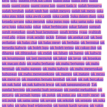
kerja
strict
student syok kat cikgu
suami duda
suami isteri
suami
muda
suami orang
suami orang lain
suami tiada ic
sudah berpunya
sudah berubah
sudah jatuh hati
sudah merayu
sudah tak mesra
suka
suka atau tidak
suka awek cantik
suka cantik
Suka dalam diam
suka
kepada sayang
suka merajuk
suka paras rupa
suka sama suka
suka
saya juga
suka-suka
sukar
sukar berbincang
sukar fahami
sumpah
suruh gugurkan
susah buat keputusan
susah terima
syaaa
syahirah
syed afiq
syirag
syok sendiri
tackle
Tajman
tak angkat call
tak bagi
perhatian
tak balas chat
tak balas mesej
tak berbalas
tak berminat
tak
bersedia kahwin
tak boleh lupa
tak boleh terima
tak cukup duit
tak
dihargai
tak dihiraukan
tak endah
tak faham
tak hargai
tak kahwin
tak kesampaian
tak lagi memujuk
tak lakud
tak layan
tak lepaskan
tak macam dulu
tak mahu berharap
tak mahu berjumpa
tak mahu
berpisah
tak mahu ganggu
tak mahu kahwin
tak mahu meneruskan
hubungan
tak mahu mengongkong
tak mampu
tak matang
tak mesra
tak move on
tak mungkin bersatu kembali
tak nak
tak nak bercakap
tak nak halal
tak nak kahwin lewat
tak nak tanggungjawab
Tak
pandai bercinta
tak pandai luah perasaan
tak pandai meluahkan
tak
percaya
tak pernah jumpa
tak pujuk
tak putus asa
tak reply mesej
tak
reti pujuk
tak sama umur
tak sayang
tak sekolah
tak sengaja
tak suka
tak tahu
tak tahu lead relationship
tak tunjuk kasih sayang
tak yakin