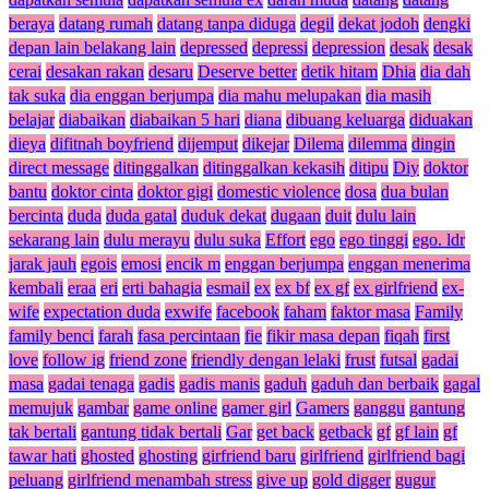
beraya
datang rumah
datang tanpa diduga
degil
dekat jodoh
dengki
depan lain belakang lain
depressed
depressi
depression
desak
desak
cerai
desakan rakan
desaru
Deserve better
detik hitam
Dhia
dia dah
tak suka
dia enggan berjumpa
dia mahu melupakan
dia masih
belajar
diabaikan
diabaikan 5 hari
diana
dibuang keluarga
diduakan
dieya
difitnah boyfriend
dijemput
dikejar
Dilema
dilemma
dingin
direct message
ditinggalkan
ditinggalkan kekasih
ditipu
Diy
doktor
bantu
doktor cinta
doktor gigi
domestic violence
dosa
dua bulan
bercinta
duda
duda gatal
duduk dekat
dugaan
duit
dulu lain
sekarang lain
dulu merayu
dulu suka
Effort
ego
ego tinggi
ego. ldr
jarak jauh
egois
emosi
encik m
enggan berjumpa
enggan menerima
kembali
eraa
eri
erti bahagia
esmail
ex
ex bf
ex gf
ex girlfriend
ex-
wife
expectation duda
exwife
facebook
faham
faktor masa
Family
family benci
farah
fasa percintaan
fie
fikir masa depan
fiqah
first
love
follow ig
friend zone
friendly dengan lelaki
frust
futsal
gadai
masa
gadai tenaga
gadis
gadis manis
gaduh
gaduh dan berbaik
gagal
memujuk
gambar
game online
gamer girl
Gamers
ganggu
gantung
tak bertali
gantung tidak bertali
Gar
get back
getback
gf
gf lain
gf
tawar hati
ghosted
ghosting
girfriend baru
girlfriend
girlfriend bagi
peluang
girlfriend menambah stress
give up
gold digger
gugur