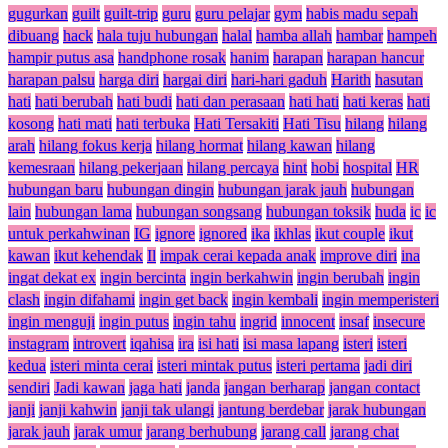
gugurkan
guilt
guilt-trip
guru
guru pelajar
gym
habis madu sepah
dibuang
hack
hala tuju hubungan
halal
hamba allah
hambar
hampeh
hampir putus asa
handphone rosak
hanim
harapan
harapan hancur
harapan palsu
harga diri
hargai diri
hari-hari gaduh
Harith
hasutan
hati
hati berubah
hati budi
hati dan perasaan
hati hati
hati keras
hati
kosong
hati mati
hati terbuka
Hati Tersakiti
Hati Tisu
hilang
hilang
arah
hilang fokus kerja
hilang hormat
hilang kawan
hilang
kemesraan
hilang pekerjaan
hilang percaya
hint
hobi
hospital
HR
hubungan baru
hubungan dingin
hubungan jarak jauh
hubungan
lain
hubungan lama
hubungan songsang
hubungan toksik
huda
ic
ic
untuk perkahwinan
IG
ignore
ignored
ika
ikhlas
ikut couple
ikut
kawan
ikut kehendak
Il
impak cerai kepada anak
improve diri
ina
ingat dekat ex
ingin bercinta
ingin berkahwin
ingin berubah
ingin
clash
ingin difahami
ingin get back
ingin kembali
ingin memperisteri
ingin menguji
ingin putus
ingin tahu
ingrid
innocent
insaf
insecure
instagram
introvert
iqahisa
ira
isi hati
isi masa lapang
isteri
isteri
kedua
isteri minta cerai
isteri mintak putus
isteri pertama
jadi diri
sendiri
Jadi kawan
jaga hati
janda
jangan berharap
jangan contact
janji
janji kahwin
janji tak ulangi
jantung berdebar
jarak hubungan
jarak jauh
jarak umur
jarang berhubung
jarang call
jarang chat