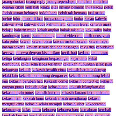
jarang contact
jarang reply
jarang sependapat
jatuh hati
jatuh hati
dengan cikgu
jauh hati
jejaka
jeles
jinjang pelamin
jiwa kacau
jodoh
Jodoh aturan keluarga
jodoh baru
jodoh tak kemana
jual mahal
juejue
jujur
jumpa di luar
jumpa orang baru
junior
kacau
kahwin
kahwin awal
kahwin duda
kahwin lagi
kahwin lewat
kahwin masa
belajar
kahwin muda
kakak angkat
kakak tak suka
kaki saiko
kaku
kandungan
kantoi
kantoi curang
kantoi video call
kasih pensayrah
kata putus
kawan
kawan biasa
kawan makan kawan
kawan rapat
kawan sekerja
kawan semua dah ada pasangan
kayu tiga
kebudakan
kecewa
kecewa dengan kisah silam
kecik hati
kedana
kedua atau
ketiga
kehilangan
keinginan berpasangan
kejar cinta
kekal
berhubung
kekal setia lepas terlanjur
kekalkan hubungan jarak jauh
kekangan
kekasih
kekasih beralih cinta
kekasih bercinta dengan
lelaki lain
kekasih berhubung dengan ex
kekasih berhubung lelaki
lain
kekasih berubah hati
Kekasih comel
kekasih contact ex
kekasih
enggan putus
kekasih gelap
kekasih hati
kekasih hilangkan diri
kekasih ingin putus
kekasih internet
kekasih kurang beri perhatian
kekasih lain
kekasih lama
kekasih masih mengharap
kekasih
menguji cinta
kekasih selalu merajuk
kekasih siber
kekecewaan
kekurangan
kelas
keliru
keluarga
keluarga baru
kemahuan
kembali
kembali berpaut
kembali semula
kena buang kerja
kenal
kenal hati