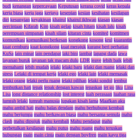
budi
kenangan
kepercayaan
Keputusan
kerana covid
keras kepala
kerja biasa
kerja jaga
kerjaya
kesepian
kesian
kesihatan
kesilapan
diri
kesunyian
keyakinan
khairul
khairul ikhwan
kiasan
kiasan
percintaan
Kifarah
Kim
kisah gelap
kisah hitam
kisah lalu
kisah
perempuan simpanan
kisah silam
kitaran cinta
komited
komitmen
komunikasi
komunikasi berkesan
kongkong
kosong
krul
kuarantin
kuat cemburu
kuat kongkong
kuat merajuk
kurang beri perhatian
KuSa
lain minat
lain pendapat
laki bini
lambat
lapang dada
lawa
layanan buruk
layanan tak macam dulu
LDR
leave
lebih baik
lebih
memahami
lebih mudah
lelaki
lelaki baru
lelaki dan ruang
lelaki dan
stress
Lelaki di tempat kerja
lelaki ego
lelaki lain
lelaki memasak
lelaki orang
lelaki perlu ruang
lelaki pilihan
lelaki sondol
lembut
lembutkan hati
lepak
lepak dengan kawan
lepaskan
let go
liku
Lina
Lisa
long distance relationship
lost interest
luah perasaan
luahan rasa
lumrah lelaki
lumrah manusia
lupakan kisah lama
Maafkan aku
mahu ambil hati
mahu balas dendam
mahu berhubung kembali
mahu berjumpa
mahu berkawan biasa
mahu bersama semula
mahu
clash
mahu dipujuk
mahu kembali
Mahu pendapat
mahu
perbetulkan kesilapan
mahu putus
mahu ruang
mahu teruskan
hubungan
main
main cinta
main dengan boyfren
main kayu tiga