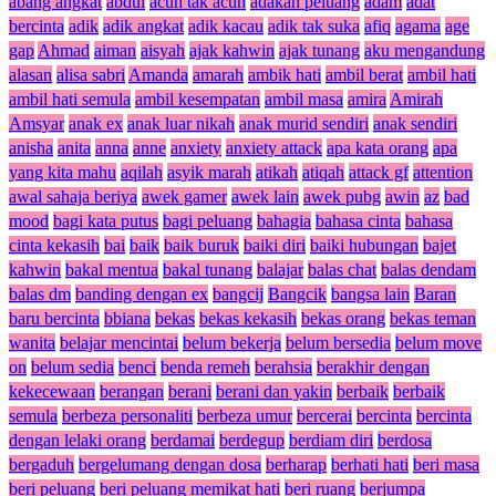
abang angkat
abdul
acuh tak acuh
adakah peluang
adam
adat
bercinta
adik
adik angkat
adik kacau
adik tak suka
afiq
agama
age
gap
Ahmad
aiman
aisyah
ajak kahwin
ajak tunang
aku mengandung
alasan
alisa sabri
Amanda
amarah
ambik hati
ambil berat
ambil hati
ambil hati semula
ambil kesempatan
ambil masa
amira
Amirah
Amsyar
anak ex
anak luar nikah
anak murid sendiri
anak sendiri
anisha
anita
anna
anne
anxiety
anxiety attack
apa kata orang
apa
yang kita mahu
aqilah
asyik marah
atikah
atiqah
attack gf
attention
awal sahaja beriya
awek gamer
awek lain
awek pubg
awin
az
bad
mood
bagi kata putus
bagi peluang
bahagia
bahasa cinta
bahasa
cinta kekasih
bai
baik
baik buruk
baiki diri
baiki hubungan
bajet
kahwin
bakal mentua
bakal tunang
balajar
balas chat
balas dendam
balas dm
banding dengan ex
bangcij
Bangcik
bangsa lain
Baran
baru bercinta
bbiana
bekas
bekas kekasih
bekas orang
bekas teman
wanita
belajar mencintai
belum bekerja
belum bersedia
belum move
on
belum sedia
benci
benda remeh
berahsia
berakhir dengan
kekecewaan
berangan
berani
berani dan yakin
berbaik
berbaik
semula
berbeza personaliti
berbeza umur
bercerai
bercinta
bercinta
dengan lelaki orang
berdamai
berdegup
berdiam diri
berdosa
bergaduh
bergelumang dengan dosa
berharap
berhati hati
beri masa
beri peluang
beri peluang memikat hati
beri ruang
berjumpa