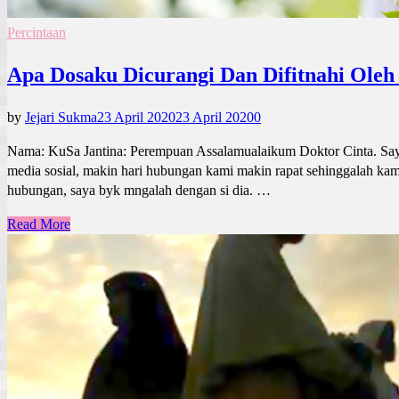
Percintaan
Apa Dosaku Dicurangi Dan Difitnahi Oleh
by
Jejari Sukma
23 April 2020
23 April 2020
0
Nama: KuSa Jantina: Perempuan Assalamualaikum Doktor Cinta. Saya
media sosial, makin hari hubungan kami makin rapat sehinggalah kami 
hubungan, saya byk mngalah dengan si dia. …
Read More