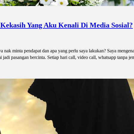
 Kekasih Yang Aku Kenali Di Media Sosial?
 nak minta pendapat dan apa yang perlu saya lakukan? Saya mengenal
jadi pasangan bercinta. Setiap hari call, video call, whatsapp tanpa j