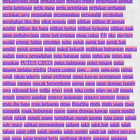
perkahwinan retak
perkara baru
perkara remeh
perkenalan singkat
perlu ketelusan
perlu masa
perlu penjelasan
perlukan perhatian
perlukan saya
perpisahan
persinggahan
personaliti
perubahan
perubahan tiba tiba
pikat semula
pilih
pilihan
pilihan di tangan
sendiri
pilihan ibu bapa
pilihan kedua
pilihan keluarga
pilihan mak
pinta perkahwinan
pintu hati tertutup
pisau cukur
PJJ
pkp
playboy
positif
prinsip hidup
priorities
pubg
pujuk
pujuk hati
pujuk hati
sendiri
pujuk semula
pukul
pukul kekasih
pulihkan hubungan
punca
gaduh
punca pergaduhan
putu harapan
putus
putus asa
putus atau
teruskan
PUTUS CINTA
putus hubungan
putus tunang
putus
tunang melalui telefon
Queen control
ragu – ragu
ragu-ragu
rahsia
rajuk
rakan sekerja
ramai girlfriend
ramai kawan perempuan
ramai
pilihan
rampas
rancak bersembang
ranjau
rapat
rapat dengan family
raya
rebound love
redha
reject
rejek
reka cerita
relay on off
remaja
remeh
remove gambar
remove instagram
remove memori
respon
restu ibu bapa
restu keluarga
rimas
RinaSha
rindu
rindu suara
risau
romantik
rosak hubungan
ruang
ruang dengan kawan
ruang sendiri
rujuk
rulzah
rumah usang
runtuhkan rumah tangga
rupa paras
sabah
safe space
sahkan mengandung
sailang
sakit
sakit hati
salah
salah
faham
salah pilih
salah sangka
salah sendiri
salah tak
saling percaya
sam
sama
sama tempat kerja
sambung degree
sanggup
sanggup