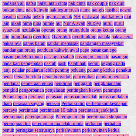
nadzirah ali
nafsu
nafsu atau cinta
nak cinta
nak couple
nak duit
bukan cinta
nak kahwin
nak tegur crush
nama
nangis
nasihat
nasrul
nasuha
natasha
nelz jr
ngam atau tak
NH
niat awal
niat kahwin
niat
lain
nikah
nima
nina
numie
nur
Nur Aisyah
NurSya
nurul
nurul
syazwani
nzulaikha
operate
orang
orang dulu
orang ketiga
orang
lain
orang lama
overdose
Overthink
overthinking
pahala
paksa cerai
paksa rela
panas baran
pandai memasak
pandangan masayrakat
pandangan orang
panduan kahwin awal
papa
pasangan ego
pasangan lebih muda
pasangan sabah
pasangan tanpa ic
pasangan
tiada kad pengenalan
pasrah
pasti
Patah hati
peduli
pegang pada
janji
pelajar
pelajaran lebih penting
peluang
peluang kedua
penakut
penat
Penat bercinta
penat bergaduh
pencerahan
pendam perasaan
pendapat
penderaan emosi
pendirian
pengganti
pengkhianatan
pengkid
pengorbanan
penjelasan
pentingkan kawan
perampas
Perancangan
perangai
perasaan
perasaan bersalah
perasaan dalam
diam
perasaan sayang
perasan
Perbaiki diri
perbetulkan kesilapan
percaya
percintaan
percintaan 10 tahun
percintaan jarak jauh
perempuan
perempuan ego
Perempuan lain
perempuan simpanan
perempuan tua
perempuan tua lelaki muda
perhatian
perhatian
penuh
peringkat seterusnya
perkahwinan
perkahwinan kedua