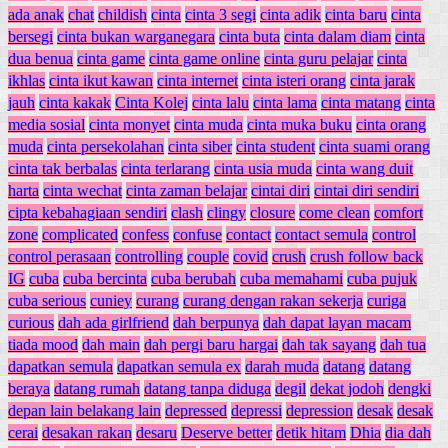
ada anak
chat
childish
cinta
cinta 3 segi
cinta adik
cinta baru
cinta
bersegi
cinta bukan warganegara
cinta buta
cinta dalam diam
cinta
dua benua
cinta game
cinta game online
cinta guru pelajar
cinta
ikhlas
cinta ikut kawan
cinta internet
cinta isteri orang
cinta jarak
jauh
cinta kakak
Cinta Kolej
cinta lalu
cinta lama
cinta matang
cinta
media sosial
cinta monyet
cinta muda
cinta muka buku
cinta orang
muda
cinta persekolahan
cinta siber
cinta student
cinta suami orang
cinta tak berbalas
cinta terlarang
cinta usia muda
cinta wang duit
harta
cinta wechat
cinta zaman belajar
cintai diri
cintai diri sendiri
cipta kebahagiaan sendiri
clash
clingy
closure
come clean
comfort
zone
complicated
confess
confuse
contact
contact semula
control
control perasaan
controlling
couple
covid
crush
crush follow back
IG
cuba
cuba bercinta
cuba berubah
cuba memahami
cuba pujuk
cuba serious
cuniey
curang
curang dengan rakan sekerja
curiga
curious
dah ada girlfriend
dah berpunya
dah dapat layan macam
tiada mood
dah main
dah pergi baru hargai
dah tak sayang
dah tua
dapatkan semula
dapatkan semula ex
darah muda
datang
datang
beraya
datang rumah
datang tanpa diduga
degil
dekat jodoh
dengki
depan lain belakang lain
depressed
depressi
depression
desak
desak
cerai
desakan rakan
desaru
Deserve better
detik hitam
Dhia
dia dah