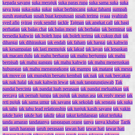
kepada sayang
suka merajuk
suka paras rupa
suka sama suka
suka
saya juga
suka-suka
sukar
sukar berbincang
sukar fahami
sumpah
suruh gugurkan
susah buat keputusan
susah terima
syaaa
syahirah
syed afiq
syirag
syok sendiri
tackle
Tajman
tak angkat call
tak bagi
perhatian
tak balas chat
tak balas mesej
tak berbalas
tak berminat
tak
bersedia kahwin
tak boleh lupa
tak boleh terima
tak cukup duit
tak
dihargai
tak dihiraukan
tak endah
tak faham
tak hargai
tak kahwin
tak kesampaian
tak lagi memujuk
tak lakud
tak layan
tak lepaskan
tak macam dulu
tak mahu berharap
tak mahu berjumpa
tak mahu
berpisah
tak mahu ganggu
tak mahu kahwin
tak mahu meneruskan
hubungan
tak mahu mengongkong
tak mampu
tak matang
tak mesra
tak move on
tak mungkin bersatu kembali
tak nak
tak nak bercakap
tak nak halal
tak nak kahwin lewat
tak nak tanggungjawab
Tak
pandai bercinta
tak pandai luah perasaan
tak pandai meluahkan
tak
percaya
tak pernah jumpa
tak pujuk
tak putus asa
tak reply mesej
tak
reti pujuk
tak sama umur
tak sayang
tak sekolah
tak sengaja
tak suka
tak tahu
tak tahu lead relationship
tak tunjuk kasih sayang
tak yakin
takde bajet
takde hati
takdir
takut
takut kehilangan
takut terluka
tanda amaran
tandatanya
tanggapan orang
tanya
tanya khabar
Tarik
tali
taruh harapan
taruh perasaan
tawan hati
tawar hati
tawar hati