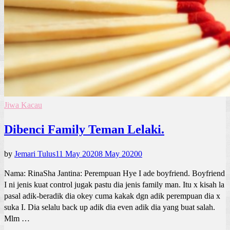
Jiwa Kacau
Dibenci Family Teman Lelaki.
by
Jemari Tulus
11 May 2020
8 May 2020
0
Nama: RinaSha Jantina: Perempuan Hye I ade boyfriend. Boyfriend
I ni jenis kuat control jugak pastu dia jenis family man. Itu x kisah la
pasal adik-beradik dia okey cuma kakak dgn adik perempuan dia x
suka I. Dia selalu back up adik dia even adik dia yang buat salah.
Mlm …