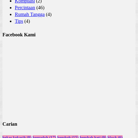
Kompilasi
(2)
Percintaan
(46)
Rumah Tangga
(4)
Tips
(4)
Facebook Kami
Carian
bekas kekasih
(8)
bergaduh
(17)
berubah
(15)
berubah hati
(9)
block
(6)