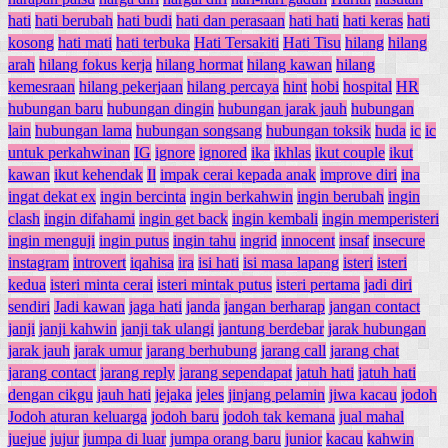
hati
hati berubah
hati budi
hati dan perasaan
hati hati
hati keras
hati
kosong
hati mati
hati terbuka
Hati Tersakiti
Hati Tisu
hilang
hilang
arah
hilang fokus kerja
hilang hormat
hilang kawan
hilang
kemesraan
hilang pekerjaan
hilang percaya
hint
hobi
hospital
HR
hubungan baru
hubungan dingin
hubungan jarak jauh
hubungan
lain
hubungan lama
hubungan songsang
hubungan toksik
huda
ic
ic
untuk perkahwinan
IG
ignore
ignored
ika
ikhlas
ikut couple
ikut
kawan
ikut kehendak
Il
impak cerai kepada anak
improve diri
ina
ingat dekat ex
ingin bercinta
ingin berkahwin
ingin berubah
ingin
clash
ingin difahami
ingin get back
ingin kembali
ingin memperisteri
ingin menguji
ingin putus
ingin tahu
ingrid
innocent
insaf
insecure
instagram
introvert
iqahisa
ira
isi hati
isi masa lapang
isteri
isteri
kedua
isteri minta cerai
isteri mintak putus
isteri pertama
jadi diri
sendiri
Jadi kawan
jaga hati
janda
jangan berharap
jangan contact
janji
janji kahwin
janji tak ulangi
jantung berdebar
jarak hubungan
jarak jauh
jarak umur
jarang berhubung
jarang call
jarang chat
jarang contact
jarang reply
jarang sependapat
jatuh hati
jatuh hati
dengan cikgu
jauh hati
jejaka
jeles
jinjang pelamin
jiwa kacau
jodoh
Jodoh aturan keluarga
jodoh baru
jodoh tak kemana
jual mahal
juejue
jujur
jumpa di luar
jumpa orang baru
junior
kacau
kahwin