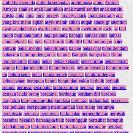
ambil hati semula
ambil kesempatan
ambil masa
amira
Amirah
Amsyar
anak ex
anak luar nikah
anak murid sendiri
anak sendiri
anisha
anita
anna
anne
anxiety
anxiety attack
apa kata orang
apa
yang kita mahu
aqilah
asyik marah
atikah
atiqah
attack gf
attention
awal sahaja beriya
awek gamer
awek lain
awek pubg
awin
az
bad
mood
bagi kata putus
bagi peluang
bahagia
bahasa cinta
bahasa
cinta kekasih
bai
baik
baik buruk
baiki diri
baiki hubungan
bajet
kahwin
bakal mentua
bakal tunang
balajar
balas chat
balas dendam
balas dm
banding dengan ex
bangcij
Bangcik
bangsa lain
Baran
baru bercinta
bbiana
bekas
bekas kekasih
bekas orang
bekas teman
wanita
belajar mencintai
belum bekerja
belum bersedia
belum move
on
belum sedia
benci
benda remeh
berahsia
berakhir dengan
kekecewaan
berangan
berani
berani dan yakin
berbaik
berbaik
semula
berbeza personaliti
berbeza umur
bercerai
bercinta
bercinta
dengan lelaki orang
berdamai
berdegup
berdiam diri
berdosa
bergaduh
bergelumang dengan dosa
berharap
berhati hati
beri masa
beri peluang
beri peluang memikat hati
beri ruang
berjumpa
berkahwin
berkasar
berkawan
berkenalan
berpendidikan
berpisah
bersabar
bersalah
bersangka baik
bersungguh
bertaubat
bertepuk
sebelah tangan
berterus terang
bertolak ansur
bertunang
berubah