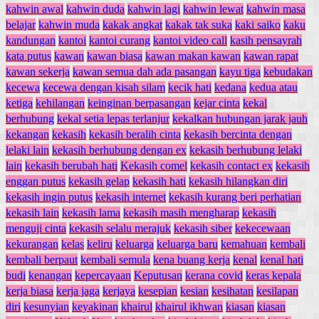
kahwin awal
kahwin duda
kahwin lagi
kahwin lewat
kahwin masa
belajar
kahwin muda
kakak angkat
kakak tak suka
kaki saiko
kaku
kandungan
kantoi
kantoi curang
kantoi video call
kasih pensayrah
kata putus
kawan
kawan biasa
kawan makan kawan
kawan rapat
kawan sekerja
kawan semua dah ada pasangan
kayu tiga
kebudakan
kecewa
kecewa dengan kisah silam
kecik hati
kedana
kedua atau
ketiga
kehilangan
keinginan berpasangan
kejar cinta
kekal
berhubung
kekal setia lepas terlanjur
kekalkan hubungan jarak jauh
kekangan
kekasih
kekasih beralih cinta
kekasih bercinta dengan
lelaki lain
kekasih berhubung dengan ex
kekasih berhubung lelaki
lain
kekasih berubah hati
Kekasih comel
kekasih contact ex
kekasih
enggan putus
kekasih gelap
kekasih hati
kekasih hilangkan diri
kekasih ingin putus
kekasih internet
kekasih kurang beri perhatian
kekasih lain
kekasih lama
kekasih masih mengharap
kekasih
menguji cinta
kekasih selalu merajuk
kekasih siber
kekecewaan
kekurangan
kelas
keliru
keluarga
keluarga baru
kemahuan
kembali
kembali berpaut
kembali semula
kena buang kerja
kenal
kenal hati
budi
kenangan
kepercayaan
Keputusan
kerana covid
keras kepala
kerja biasa
kerja jaga
kerjaya
kesepian
kesian
kesihatan
kesilapan
diri
kesunyian
keyakinan
khairul
khairul ikhwan
kiasan
kiasan