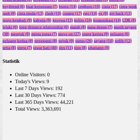
boyfriend
(6)
buat keputusan
(7)
buntu
(14)
cemburu
(10)
cinta
(17)
cinta jarak
jauh
(8)
cinta muda
(13)
clash
(10)
curang
(17)
ego
(14)
ex
(8)
get back
(11)
ingin kembali
(9)
kahwin
(9)
kecewa
(13)
keliru
(24)
komunikasi
(14)
LDR
(8)
lelaki
(6)
long distance relationship
(6)
marah
(8)
masa depan
(7)
masih sayang
(38)
merajuk
(9)
minta putus
(7)
move on
(27)
orang ketiga
(9)
peluang
(6)
peluang kedua
(8)
pengganti
(8)
pujuk
(9)
putus
(26)
sayang
(10)
sedih
(12)
setia
(8)
stress
(7)
tawar hati
(40)
tips
(11)
tipu
(8)
whatsapp
(9)
Statistik
Online Visitors:
0
Today's Views:
9
Last 7 Days Views:
192
Last 30 Days Views:
774
Last 365 Days Views:
44,221
Total Views:
3,363,691