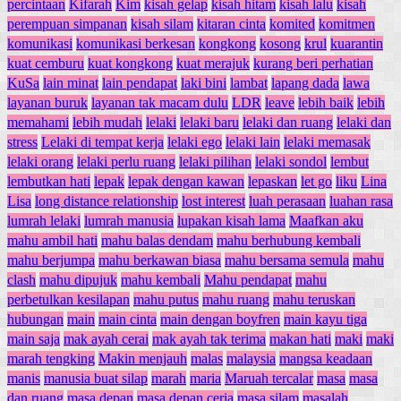
percintaan
Kifarah
Kim
kisah gelap
kisah hitam
kisah lalu
kisah
perempuan simpanan
kisah silam
kitaran cinta
komited
komitmen
komunikasi
komunikasi berkesan
kongkong
kosong
krul
kuarantin
kuat cemburu
kuat kongkong
kuat merajuk
kurang beri perhatian
KuSa
lain minat
lain pendapat
laki bini
lambat
lapang dada
lawa
layanan buruk
layanan tak macam dulu
LDR
leave
lebih baik
lebih
memahami
lebih mudah
lelaki
lelaki baru
lelaki dan ruang
lelaki dan
stress
Lelaki di tempat kerja
lelaki ego
lelaki lain
lelaki memasak
lelaki orang
lelaki perlu ruang
lelaki pilihan
lelaki sondol
lembut
lembutkan hati
lepak
lepak dengan kawan
lepaskan
let go
liku
Lina
Lisa
long distance relationship
lost interest
luah perasaan
luahan rasa
lumrah lelaki
lumrah manusia
lupakan kisah lama
Maafkan aku
mahu ambil hati
mahu balas dendam
mahu berhubung kembali
mahu berjumpa
mahu berkawan biasa
mahu bersama semula
mahu
clash
mahu dipujuk
mahu kembali
Mahu pendapat
mahu
perbetulkan kesilapan
mahu putus
mahu ruang
mahu teruskan
hubungan
main
main cinta
main dengan boyfren
main kayu tiga
main saja
mak ayah cerai
mak ayah tak terima
makan hati
maki
maki
marah tengking
Makin menjauh
malas
malaysia
mangsa keadaan
manis
manusia buat silap
marah
maria
Maruah tercalar
masa
masa
dan ruang
masa depan
masa depan ceria
masa silam
masalah