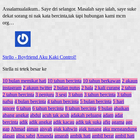
Assalamualaikum.. Saye dri selangor. Masalah saye ialah, saye suke
dekat sorang ni nak kata bercinta,tak tapi hubungan kami mcm
org…
Stello
-
Boyfriend Aku Kaki Control!
Stella ni tetek besar ke
10 bulan memikat hati
10 tahun bercinta
10 tahun berkawan
2 akaun
instagram
2 akaun twitter
2 bulan putus
2 hala
2 kali curang
2 tahun
2 tahun bercinta
3 penjuru
3 segi
3 tahun
3 tahun bercinta
3 tahun
nafsu
4 bulan bercinta
4 tahun bercinta
5 bulan bercinta
5 hari
ignore
6 tahun
6 tahun bercinta
8 tahun bercinta
9 bulan
abaikan
abang angkat
abdul
acuh tak acuh
adakah peluang
adam
adat
bercinta
adik
adik angkat
adik kacau
adik tak suka
afiq
agama
age
gap
Ahmad
aiman
aisyah
ajak kahwin
ajak tunang
aku mengandung
alasan
alisa sabri
Amanda
amarah
ambik hati
ambil berat
ambil hati