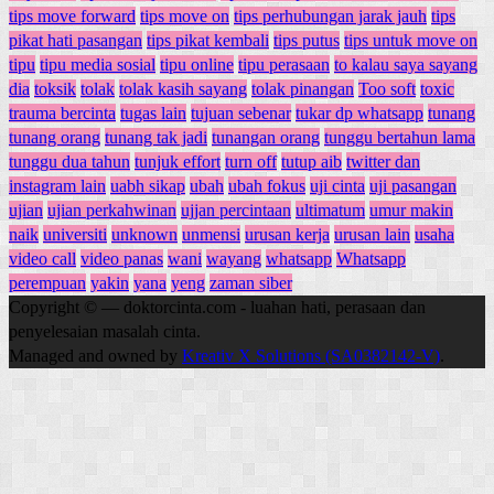
tips move forward
tips move on
tips perhubungan jarak jauh
tips
pikat hati pasangan
tips pikat kembali
tips putus
tips untuk move on
tipu
tipu media sosial
tipu online
tipu perasaan
to kalau saya sayang
dia
toksik
tolak
tolak kasih sayang
tolak pinangan
Too soft
toxic
trauma bercinta
tugas lain
tujuan sebenar
tukar dp whatsapp
tunang
tunang orang
tunang tak jadi
tunangan orang
tunggu bertahun lama
tunggu dua tahun
tunjuk effort
turn off
tutup aib
twitter dan
instagram lain
uabh sikap
ubah
ubah fokus
uji cinta
uji pasangan
ujian
ujian perkahwinan
ujjan percintaan
ultimatum
umur makin
naik
universiti
unknown
unmensi
urusan kerja
urusan lain
usaha
video call
video panas
wani
wayang
whatsapp
Whatsapp
perempuan
yakin
yana
yeng
zaman siber
Copyright © — doktorcinta.com - luahan hati, perasaan dan
penyelesaian masalah cinta.
Managed and owned by
Kreativ X Solutions (SA0382142-V)
.