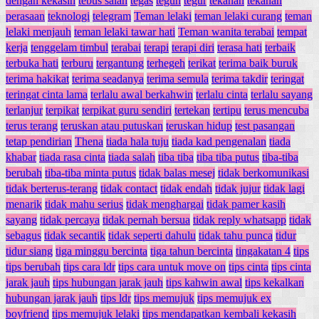
dengan kekasih
tebus salah
tegas
teguh
tegur
tekanan
tekanan
perasaan
teknologi
telegram
Teman lelaki
teman lelaki curang
teman
lelaki menjauh
teman lelaki tawar hati
Teman wanita terabai
tempat
kerja
tenggelam timbul
terabai
terapi
terapi diri
terasa hati
terbaik
terbuka hati
terburu
tergantung
terhegeh
terikat
terima baik buruk
terima hakikat
terima seadanya
terima semula
terima takdir
teringat
teringat cinta lama
terlalu awal berkahwin
terlalu cinta
terlalu sayang
terlanjur
terpikat
terpikat guru sendiri
tertekan
tertipu
terus mencuba
terus terang
teruskan atau putuskan
teruskan hidup
test pasangan
tetap pendirian
Thena
tiada hala tuju
tiada kad pengenalan
tiada
khabar
tiada rasa cinta
tiada salah
tiba tiba
tiba tiba putus
tiba-tiba
berubah
tiba-tiba minta putus
tidak balas mesej
tidak berkomunikasi
tidak berterus-terang
tidak contact
tidak endah
tidak jujur
tidak lagi
menarik
tidak mahu serius
tidak menghargai
tidak pamer kasih
sayang
tidak percaya
tidak pernah bersua
tidak reply whatsapp
tidak
sebagus
tidak secantik
tidak seperti dahulu
tidak tahu punca
tidur
tidur siang
tiga minggu bercinta
tiga tahun bercinta
tingakatan 4
tips
tips berubah
tips cara ldr
tips cara untuk move on
tips cinta
tips cinta
jarak jauh
tips hubungan jarak jauh
tips kahwin awal
tips kekalkan
hubungan jarak jauh
tips ldr
tips memujuk
tips memujuk ex
boyfriend
tips memujuk lelaki
tips mendapatkan kembali kekasih