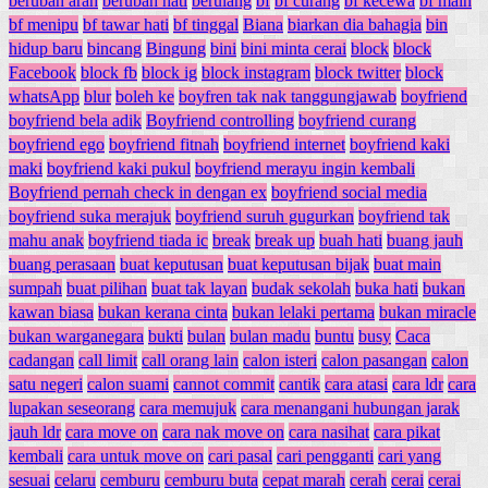
berubah arah
berubah hati
berulang
bf
bf curang
bf kecewa
bf main
bf menipu
bf tawar hati
bf tinggal
Biana
biarkan dia bahagia
bin
hidup baru
bincang
Bingung
bini
bini minta cerai
block
block
Facebook
block fb
block ig
block instagram
block twitter
block
whatsApp
blur
boleh ke
boyfren tak nak tanggungjawab
boyfriend
boyfriend bela adik
Boyfriend controlling
boyfriend curang
boyfriend ego
boyfriend fitnah
boyfriend internet
boyfriend kaki
maki
boyfriend kaki pukul
boyfriend merayu ingin kembali
Boyfriend pernah check in dengan ex
boyfriend social media
boyfriend suka merajuk
boyfriend suruh gugurkan
boyfriend tak
mahu anak
boyfriend tiada ic
break
break up
buah hati
buang jauh
buang perasaan
buat keputusan
buat keputusan bijak
buat main
sumpah
buat pilihan
buat tak layan
budak sekolah
buka hati
bukan
kawan biasa
bukan kerana cinta
bukan lelaki pertama
bukan miracle
bukan warganegara
bukti
bulan
bulan madu
buntu
busy
Caca
cadangan
call limit
call orang lain
calon isteri
calon pasangan
calon
satu negeri
calon suami
cannot commit
cantik
cara atasi
cara ldr
cara
lupakan seseorang
cara memujuk
cara menangani hubungan jarak
jauh ldr
cara move on
cara nak move on
cara nasihat
cara pikat
kembali
cara untuk move on
cari pasal
cari pengganti
cari yang
sesuai
celaru
cemburu
cemburu buta
cepat marah
cerah
cerai
cerai