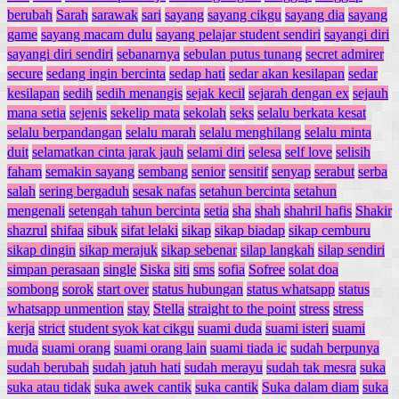
berubah
Sarah
sarawak
sari
sayang
sayang cikgu
sayang dia
sayang
game
sayang macam dulu
sayang pelajar student sendiri
sayangi diri
sayangi diri sendiri
sebanarnya
sebulan putus tunang
secret admirer
secure
sedang ingin bercinta
sedap hati
sedar akan kesilapan
sedar
kesilapan
sedih
sedih menangis
sejak kecil
sejarah dengan ex
sejauh
mana setia
sejenis
sekelip mata
sekolah
seks
selalu berkata kesat
selalu berpandangan
selalu marah
selalu menghilang
selalu minta
duit
selamatkan cinta jarak jauh
selami diri
selesa
self love
selisih
faham
semakin sayang
sembang
senior
sensitif
senyap
serabut
serba
salah
sering bergaduh
sesak nafas
setahun bercinta
setahun
mengenali
setengah tahun bercinta
setia
sha
shah
shahril hafis
Shakir
shazrul
shifaa
sibuk
sifat lelaki
sikap
sikap biadap
sikap cemburu
sikap dingin
sikap merajuk
sikap sebenar
silap langkah
silap sendiri
simpan perasaan
single
Siska
siti
sms
sofia
Sofree
solat doa
sombong
sorok
start over
status hubungan
status whatsapp
status
whatsapp unmention
stay
Stella
straight to the point
stress
stress
kerja
strict
student syok kat cikgu
suami duda
suami isteri
suami
muda
suami orang
suami orang lain
suami tiada ic
sudah berpunya
sudah berubah
sudah jatuh hati
sudah merayu
sudah tak mesra
suka
suka atau tidak
suka awek cantik
suka cantik
Suka dalam diam
suka