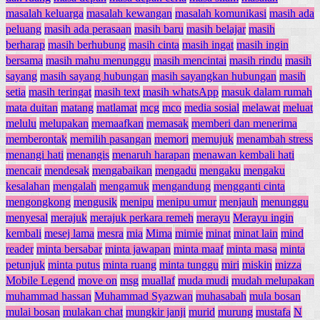
masalah keluarga
masalah kewangan
masalah komunikasi
masih ada
peluang
masih ada perasaan
masih baru
masih belajar
masih
berharap
masih berhubung
masih cinta
masih ingat
masih ingin
bersama
masih mahu menunggu
masih mencintai
masih rindu
masih
sayang
masih sayang hubungan
masih sayangkan hubungan
masih
setia
masih teringat
masih text
masih whatsApp
masuk dalam rumah
mata duitan
matang
matlamat
mcg
mco
media sosial
melawat
meluat
melulu
melupakan
memaafkan
memasak
memberi dan menerima
memberontak
memilih pasangan
memori
memujuk
menambah stress
menangi hati
menangis
menaruh harapan
menawan kembali hati
mencair
mendesak
mengabaikan
mengadu
mengaku
mengaku
kesalahan
mengalah
mengamuk
mengandung
mengganti cinta
mengongkong
mengusik
menipu
menipu umur
menjauh
menunggu
menyesal
merajuk
merajuk perkara remeh
merayu
Merayu ingin
kembali
mesej lama
mesra
mia
Mima
mimie
minat
minat lain
mind
reader
minta bersabar
minta jawapan
minta maaf
minta masa
minta
petunjuk
minta putus
minta ruang
minta tunggu
miri
miskin
mizza
Mobile Legend
move on
msg
muallaf
muda mudi
mudah melupakan
muhammad hassan
Muhammad Syazwan
muhasabah
mula bosan
mulai bosan
mulakan chat
mungkir janji
murid
murung
mustafa
N