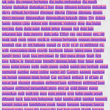
tak suka
dia enggan berjumpa
dia mahu melupakan
dia masih
belajar
diabaikan
diabaikan 5 hari
diana
dibuang keluarga
diduakan
dieya
difitnah boyfriend
dijemput
dikejar
Dilema
dilemma
dingin
direct message
ditinggalkan
ditinggalkan kekasih
ditipu
Diy
doktor
bantu
doktor cinta
doktor gigi
domestic violence
dosa
dua bulan
bercinta
duda
duda gatal
duduk dekat
dugaan
duit
dulu lain
sekarang lain
dulu merayu
dulu suka
Effort
ego
ego tinggi
ego. ldr
jarak jauh
egois
emosi
encik m
enggan berjumpa
enggan menerima
kembali
eraa
eri
erti bahagia
esmail
ex
ex bf
ex gf
ex girlfriend
ex-
wife
expectation duda
exwife
facebook
faham
faktor masa
Family
family benci
farah
fasa percintaan
fie
fikir masa depan
fiqah
first
love
follow ig
friend zone
friendly dengan lelaki
frust
futsal
gadai
masa
gadai tenaga
gadis
gadis manis
gaduh
gaduh dan berbaik
gagal
memujuk
gambar
game online
gamer girl
Gamers
ganggu
gantung
tak bertali
gantung tidak bertali
Gar
get back
getback
gf
gf lain
gf
tawar hati
ghosted
ghosting
girfriend baru
girlfriend
girlfriend bagi
peluang
girlfriend menambah stress
give up
gold digger
gugur
gugurkan
guilt
guilt-trip
guru
guru pelajar
gym
habis madu sepah
dibuang
hack
hala tuju hubungan
halal
hamba allah
hambar
hampeh
hampir putus asa
handphone rosak
hanim
harapan
harapan hancur
harapan palsu
harga diri
hargai diri
hari-hari gaduh
Harith
hasutan