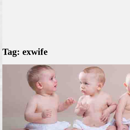
Tag:
exwife