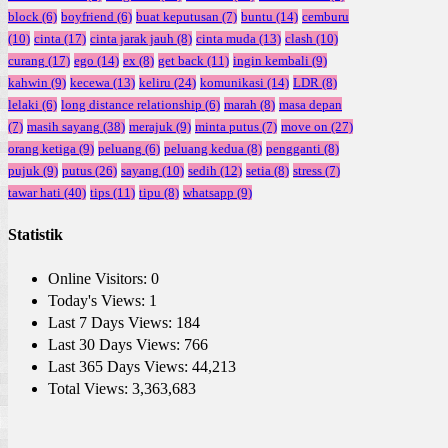
block
(6)
boyfriend
(6)
buat keputusan
(7)
buntu
(14)
cemburu
(10)
cinta
(17)
cinta jarak jauh
(8)
cinta muda
(13)
clash
(10)
curang
(17)
ego
(14)
ex
(8)
get back
(11)
ingin kembali
(9)
kahwin
(9)
kecewa
(13)
keliru
(24)
komunikasi
(14)
LDR
(8)
lelaki
(6)
long distance relationship
(6)
marah
(8)
masa depan
(7)
masih sayang
(38)
merajuk
(9)
minta putus
(7)
move on
(27)
orang ketiga
(9)
peluang
(6)
peluang kedua
(8)
pengganti
(8)
pujuk
(9)
putus
(26)
sayang
(10)
sedih
(12)
setia
(8)
stress
(7)
tawar hati
(40)
tips
(11)
tipu
(8)
whatsapp
(9)
Statistik
Online Visitors:
0
Today's Views:
1
Last 7 Days Views:
184
Last 30 Days Views:
766
Last 365 Days Views:
44,213
Total Views:
3,363,683