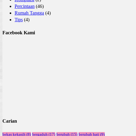
Percintaan
(46)
Rumah Tangga
(4)
Tips
(4)
Facebook Kami
Carian
bekas kekasih
(8)
bergaduh
(17)
berubah
(15)
berubah hati
(9)